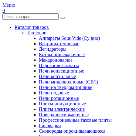
Меню
0
Каталог товаров
Тепловое
Аппараты Sous Vide (Су вид)
Витрины тепловые
Дегидраторы
Котлы пищеварочные
Макароноварки
Пароконвектоматы
Печи конвекционные
Печи коптильные
Печи микроволновые (СВЧ)
Печи на твердом топливе
Печи подовые
Печи ротационные
Плиты индукционные
Плиты электрические
Поверхности жарочные
Профессиональные газовые плиты
Рисоварки
Сковороды опрокидывающиеся