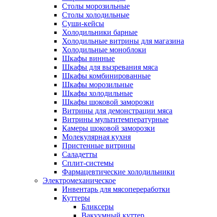
Столы морозильные
Столы холодильные
Суши-кейсы
Холодильники барные
Холодильные витрины для магазина
Холодильные моноблоки
Шкафы винные
Шкафы для вызревания мяса
Шкафы комбинированные
Шкафы морозильные
Шкафы холодильные
Шкафы шоковой заморозки
Витрины для демонстрации мяса
Витрины мультитемпературные
Камеры шоковой заморозки
Молекулярная кухня
Пристенные витрины
Саладетты
Сплит-системы
Фармацевтические холодильники
Электромеханическое
Инвентарь для мясопереработки
Куттеры
Бликсеры
Вакуумный куттер