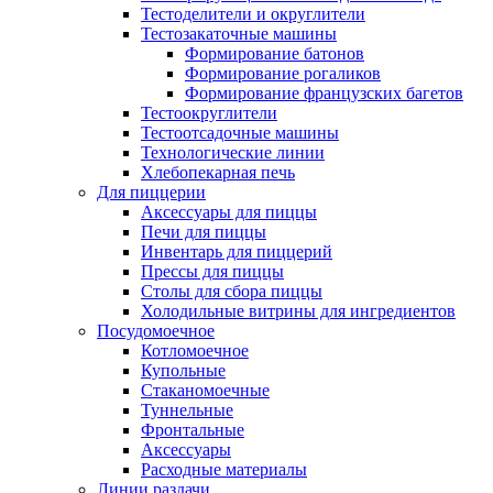
Тестоделители и округлители
Тестозакаточные машины
Формирование батонов
Формирование рогаликов
Формирование французских багетов
Тестоокруглители
Тестоотсадочные машины
Технологические линии
Хлебопекарная печь
Для пиццерии
Аксессуары для пиццы
Печи для пиццы
Инвентарь для пиццерий
Прессы для пиццы
Столы для сбора пиццы
Холодильные витрины для ингредиентов
Посудомоечное
Котломоечное
Купольные
Стаканомоечные
Туннельные
Фронтальные
Аксессуары
Расходные материалы
Линии раздачи