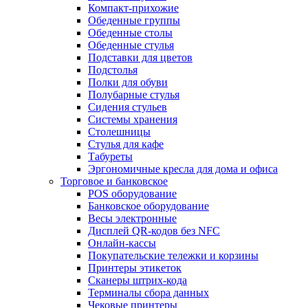
Компакт-прихожие
Обеденные группы
Обеденные столы
Обеденные стулья
Подставки для цветов
Подстолья
Полки для обуви
Полубарные стулья
Сидения стульев
Системы хранения
Столешницы
Стулья для кафе
Табуреты
Эргономичные кресла для дома и офиса
Торговое и банковское
POS оборудование
Банковское оборудование
Весы электронные
Дисплей QR-кодов без NFC
Онлайн-кассы
Покупательские тележки и корзины
Принтеры этикеток
Сканеры штрих-кода
Терминалы сбора данных
Чековые принтеры