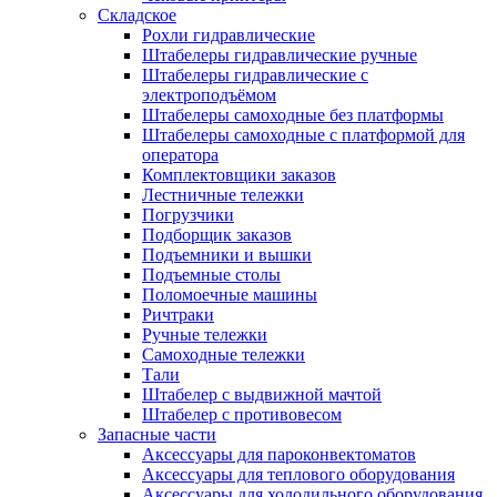
Складское
Рохли гидравлические
Штабелеры гидравлические ручные
Штабелеры гидравлические с
электроподъёмом
Штабелеры самоходные без платформы
Штабелеры самоходные с платформой для
оператора
Комплектовщики заказов
Лестничные тележки
Погрузчики
Подборщик заказов
Подъемники и вышки
Подъемные столы
Поломоечные машины
Ричтраки
Ручные тележки
Самоходные тележки
Тали
Штабелер с выдвижной мачтой
Штабелер с противовесом
Запасные части
Аксессуары для пароконвектоматов
Аксессуары для теплового оборудования
Аксессуары для холодильного оборудования