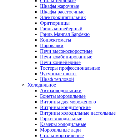
Столы тепловые
Шкафы жарочные
Шкафы расстоечные
Электрокипятильник
Фритюрницы
Гриль конвейерный
Гриль Мангал Барбекю
Конвектоматы
Пароварки
Печи высокоскоростные
Печи комбинированные
Печи конвейерные
Тостеры профессиональные
Чугунные плиты
Шкаф тепловой
Холодильное
Автохолодильники
Бонеты морозильные
Витрины для мороженого
Витрины кондитерские
Витрины холодильные настольные
Горки холодильные
Камеры холодильные
Морозильные лари
Столы морозильные