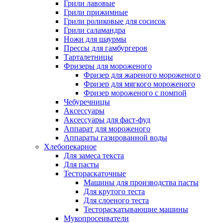
Грили лавовые
Грили прижимные
Грили роликовые для сосисок
Грили саламандра
Ножи для шаурмы
Прессы для гамбургеров
Тарталетницы
Фризеры для мороженого
Фризер для жареного мороженого
Фризер для мягкого мороженого
Фризер мороженого с помпой
Чебуречницы
Аксессуары
Аксессуары для фаст-фуд
Аппарат для мороженого
Аппараты газированной воды
Хлебопекарное
Для замеса текста
Для пасты
Тестораскаточные
Машины для производства пасты
Для крутого теста
Для слоеного теста
Тестораскатывающие машины
Мукопросеиватели