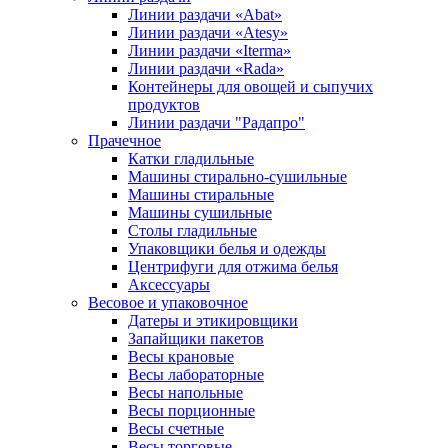
Линии раздачи «Abat»
Линии раздачи «Atesy»
Линии раздачи «Iterma»
Линии раздачи «Rada»
Контейнеры для овощей и сыпучих
продуктов
Линии раздачи "Радапро"
Прачечное
Катки гладильные
Машины стирально-сушильные
Машины стиральные
Машины сушильные
Столы гладильные
Упаковщики белья и одежды
Центрифуги для отжима белья
Аксессуары
Весовое и упаковочное
Датеры и этикировщики
Запайщики пакетов
Весы крановые
Весы лабораторные
Весы напольные
Весы порционные
Весы счетные
Весы торговые