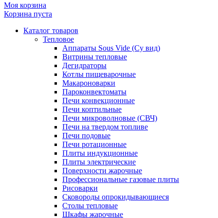
Моя корзина
Корзина пуста
Каталог товаров
Тепловое
Аппараты Sous Vide (Су вид)
Витрины тепловые
Дегидраторы
Котлы пищеварочные
Макароноварки
Пароконвектоматы
Печи конвекционные
Печи коптильные
Печи микроволновые (СВЧ)
Печи на твердом топливе
Печи подовые
Печи ротационные
Плиты индукционные
Плиты электрические
Поверхности жарочные
Профессиональные газовые плиты
Рисоварки
Сковороды опрокидывающиеся
Столы тепловые
Шкафы жарочные