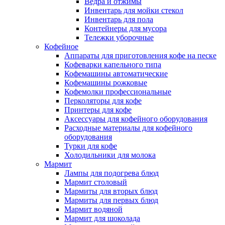
Ведра и отжимы
Инвентарь для мойки стекол
Инвентарь для пола
Контейнеры для мусора
Тележки уборочные
Кофейное
Аппараты для приготовления кофе на песке
Кофеварки капельного типа
Кофемашины автоматические
Кофемашины рожковые
Кофемолки профессиональные
Перколяторы для кофе
Принтеры для кофе
Аксессуары для кофейного оборудования
Расходные материалы для кофейного
оборудования
Турки для кофе
Холодильники для молока
Мармит
Лампы для подогрева блюд
Мармит столовый
Мармиты для вторых блюд
Мармиты для первых блюд
Мармит водяной
Мармит для шоколада