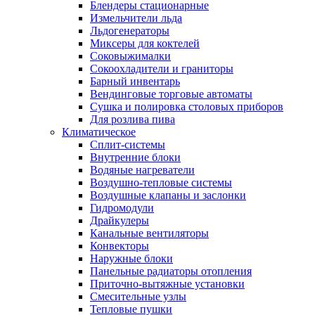
Блендеры стационарные
Измельчители льда
Льдогенераторы
Миксеры для коктелей
Соковыжималки
Сокоохладители и граниторы
Барный инвентарь
Вендинговые торговые автоматы
Сушка и полировка столовых приборов
Для розлива пива
Климатическое
Сплит-системы
Внутренние блоки
Водяные нагреватели
Воздушно-тепловые системы
Воздушные клапаны и заслонки
Гидромодули
Драйкулеры
Канальные вентиляторы
Конвекторы
Наружные блоки
Панельные радиаторы отопления
Приточно-вытяжные установки
Смесительные узлы
Тепловые пушки