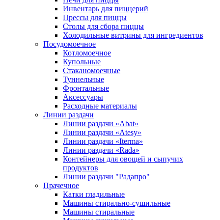
Инвентарь для пиццерий
Прессы для пиццы
Столы для сбора пиццы
Холодильные витрины для ингредиентов
Посудомоечное
Котломоечное
Купольные
Стаканомоечные
Туннельные
Фронтальные
Аксессуары
Расходные материалы
Линии раздачи
Линии раздачи «Abat»
Линии раздачи «Atesy»
Линии раздачи «Iterma»
Линии раздачи «Rada»
Контейнеры для овощей и сыпучих
продуктов
Линии раздачи "Радапро"
Прачечное
Катки гладильные
Машины стирально-сушильные
Машины стиральные