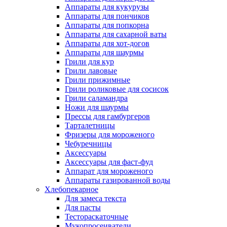
Аппараты для кукурузы
Аппараты для пончиков
Аппараты для попкорна
Аппараты для сахарной ваты
Аппараты для хот-догов
Аппараты для шаурмы
Грили для кур
Грили лавовые
Грили прижимные
Грили роликовые для сосисок
Грили саламандра
Ножи для шаурмы
Прессы для гамбургеров
Тарталетницы
Фризеры для мороженого
Чебуречницы
Аксессуары
Аксессуары для фаст-фуд
Аппарат для мороженого
Аппараты газированной воды
Хлебопекарное
Для замеса текста
Для пасты
Тестораскаточные
Мукопросеиватели