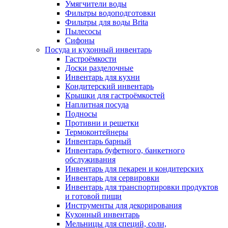
Умягчители воды
Фильтры водоподготовки
Фильтры для воды Brita
Пылесосы
Сифоны
Посуда и кухонный инвентарь
Гастроёмкости
Доски разделочные
Инвентарь для кухни
Кондитерский инвентарь
Крышки для гастроёмкостей
Наплитная посуда
Подносы
Противни и решетки
Термоконтейнеры
Инвентарь барный
Инвентарь буфетного, банкетного
обслуживания
Инвентарь для пекарен и кондитерских
Инвентарь для сервировки
Инвентарь для транспортировки продуктов
и готовой пищи
Инструменты для декорирования
Кухонный инвентарь
Мельницы для специй, соли,