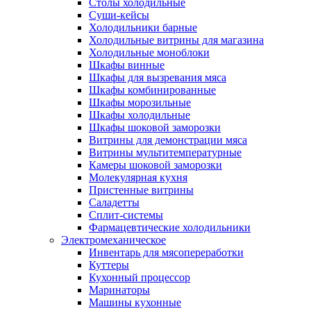
Столы холодильные
Суши-кейсы
Холодильники барные
Холодильные витрины для магазина
Холодильные моноблоки
Шкафы винные
Шкафы для вызревания мяса
Шкафы комбинированные
Шкафы морозильные
Шкафы холодильные
Шкафы шоковой заморозки
Витрины для демонстрации мяса
Витрины мультитемпературные
Камеры шоковой заморозки
Молекулярная кухня
Пристенные витрины
Саладетты
Сплит-системы
Фармацевтические холодильники
Электромеханическое
Инвентарь для мясопереработки
Куттеры
Кухонный процессор
Маринаторы
Машины кухонные