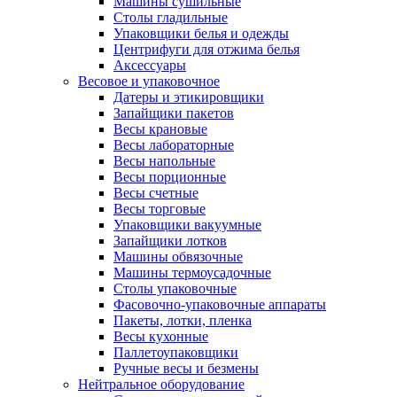
Машины сушильные
Столы гладильные
Упаковщики белья и одежды
Центрифуги для отжима белья
Аксессуары
Весовое и упаковочное
Датеры и этикировщики
Запайщики пакетов
Весы крановые
Весы лабораторные
Весы напольные
Весы порционные
Весы счетные
Весы торговые
Упаковщики вакуумные
Запайщики лотков
Машины обвязочные
Машины термоусадочные
Столы упаковочные
Фасовочно-упаковочные аппараты
Пакеты, лотки, пленка
Весы кухонные
Паллетоупаковщики
Ручные весы и безмены
Нейтральное оборудование