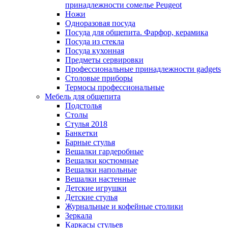
принадлежности сомелье Peugeot
Ножи
Одноразовая посуда
Посуда для общепита. Фарфор, керамика
Посуда из стекла
Посуда кухонная
Предметы сервировки
Профессиональные принадлежности gadgets
Столовые приборы
Термосы профессиональные
Мебель для общепита
Подстолья
Столы
Стулья 2018
Банкетки
Барные стулья
Вешалки гардеробные
Вешалки костюмные
Вешалки напольные
Вешалки настенные
Детские игрушки
Детские стулья
Журнальные и кофейные столики
Зеркала
Каркасы стульев