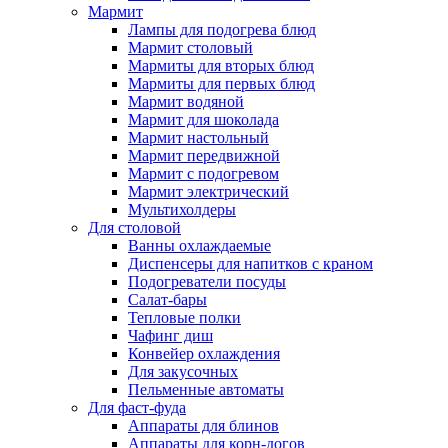
Мармит
Лампы для подогрева блюд
Мармит столовый
Мармиты для вторых блюд
Мармиты для первых блюд
Мармит водяной
Мармит для шоколада
Мармит настольный
Мармит передвижной
Мармит с подогревом
Мармит электрический
Мультихолдеры
Для столовой
Ванны охлаждаемые
Диспенсеры для напитков с краном
Подогреватели посуды
Салат-бары
Тепловые полки
Чафинг диш
Конвейер охлаждения
Для закусочных
Пельменные автоматы
Для фаст-фуда
Аппараты для блинов
Аппараты для корн-догов