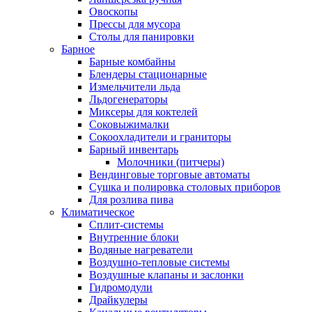
Овоскопы
Прессы для мусора
Столы для панировки
Барное
Барные комбайны
Блендеры стационарные
Измельчители льда
Льдогенераторы
Миксеры для коктелей
Соковыжималки
Сокоохладители и граниторы
Барный инвентарь
Молочники (питчеры)
Вендинговые торговые автоматы
Сушка и полировка столовых приборов
Для розлива пива
Климатическое
Сплит-системы
Внутренние блоки
Водяные нагреватели
Воздушно-тепловые системы
Воздушные клапаны и заслонки
Гидромодули
Драйкулеры