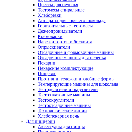
Прессы для печенья
Тестомесы спиральные
Хлеборезки
Аппараты для горячего шоколада
Горизонтальные тестомесы
Дежеопрокидыватели
Кремоварки
Нарезка тортов и бисквита
Опрыскиватели
Отсадочные и формовочные машины
Отсадочные машины для печенья
Пекарни
Пекарские комплектующие
Пищевое
Противни, тележки и хлебные формы
Темперирующие машины для шоколада
Тестоделители и округлители
Тестозакаточные машины
Тестоокруглители
Тестоотсадочные машины
Технологические линии
Хлебопекарная печь
Для пиццерии
Аксессуары для пиццы
Печи для пиццы