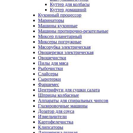
Куттер для колбасы
Куттер домашний
Кухонный процессор
Маринаторы
Машины кухонные
Машины протирочно-резательные
Миксер планетарный
Миксеры погружные
Мясорубка электрическая
Овощерезки электрическая
Овощечистки
Пилы для мяса
Рыбочистки
Слайсеры
Сыротерки
Фаршемес
Центрифуги для сушки салата
Шприцы колбасные
Аппараты для спиральных чипсов
Глазировочные машины
Дозатор для соуса
Измельчители
Картофелечистка
Клипсаторы
Лапшерезка ручная