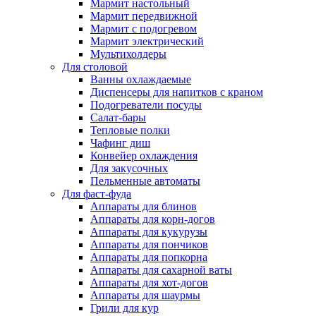
Мармит настольный
Мармит передвижной
Мармит с подогревом
Мармит электрический
Мультихолдеры
Для столовой
Ванны охлаждаемые
Диспенсеры для напитков с краном
Подогреватели посуды
Салат-бары
Тепловые полки
Чафинг диш
Конвейер охлаждения
Для закусочных
Пельменные автоматы
Для фаст-фуда
Аппараты для блинов
Аппараты для корн-догов
Аппараты для кукурузы
Аппараты для пончиков
Аппараты для попкорна
Аппараты для сахарной ваты
Аппараты для хот-догов
Аппараты для шаурмы
Грили для кур