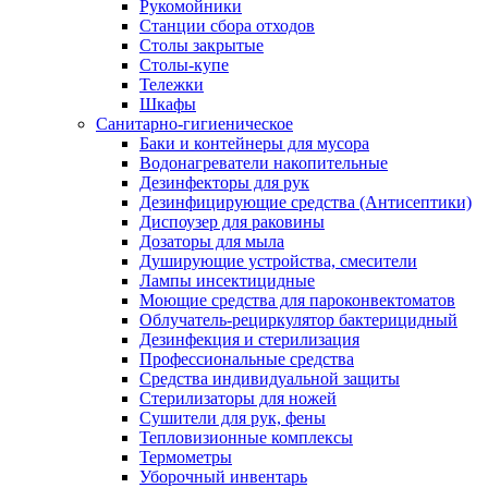
Рукомойники
Станции сбора отходов
Столы закрытые
Столы-купе
Тележки
Шкафы
Санитарно-гигиеническое
Баки и контейнеры для мусора
Водонагреватели накопительные
Дезинфекторы для рук
Дезинфицирующие средства (Антисептики)
Диспоузер для раковины
Дозаторы для мыла
Душирующие устройства, смесители
Лампы инсектицидные
Моющие средства для пароконвектоматов
Облучатель-рециркулятор бактерицидный
Дезинфекция и стерилизация
Профессиональные средства
Средства индивидуальной защиты
Стерилизаторы для ножей
Сушители для рук, фены
Тепловизионные комплексы
Термометры
Уборочный инвентарь