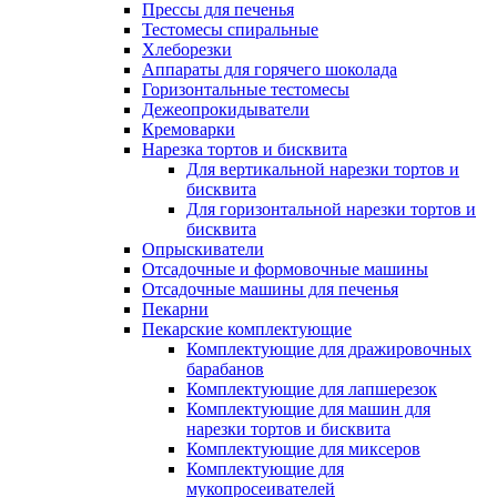
Прессы для печенья
Тестомесы спиральные
Хлеборезки
Аппараты для горячего шоколада
Горизонтальные тестомесы
Дежеопрокидыватели
Кремоварки
Нарезка тортов и бисквита
Для вертикальной нарезки тортов и
бисквита
Для горизонтальной нарезки тортов и
бисквита
Опрыскиватели
Отсадочные и формовочные машины
Отсадочные машины для печенья
Пекарни
Пекарские комплектующие
Комплектующие для дражировочных
барабанов
Комплектующие для лапшерезок
Комплектующие для машин для
нарезки тортов и бисквита
Комплектующие для миксеров
Комплектующие для
мукопросеивателей