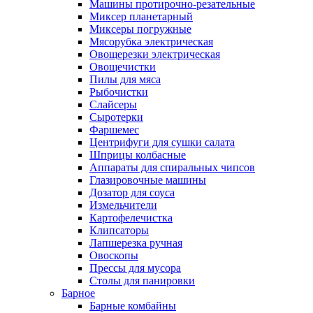
Машины протирочно-резательные
Миксер планетарный
Миксеры погружные
Мясорубка электрическая
Овощерезки электрическая
Овощечистки
Пилы для мяса
Рыбочистки
Слайсеры
Сыротерки
Фаршемес
Центрифуги для сушки салата
Шприцы колбасные
Аппараты для спиральных чипсов
Глазировочные машины
Дозатор для соуса
Измельчители
Картофелечистка
Клипсаторы
Лапшерезка ручная
Овоскопы
Прессы для мусора
Столы для панировки
Барное
Барные комбайны