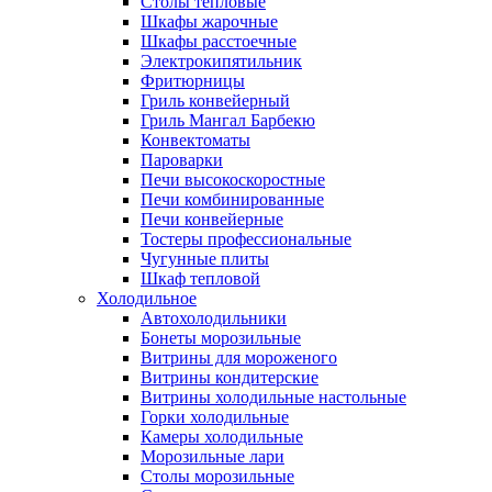
Столы тепловые
Шкафы жарочные
Шкафы расстоечные
Электрокипятильник
Фритюрницы
Гриль конвейерный
Гриль Мангал Барбекю
Конвектоматы
Пароварки
Печи высокоскоростные
Печи комбинированные
Печи конвейерные
Тостеры профессиональные
Чугунные плиты
Шкаф тепловой
Холодильное
Автохолодильники
Бонеты морозильные
Витрины для мороженого
Витрины кондитерские
Витрины холодильные настольные
Горки холодильные
Камеры холодильные
Морозильные лари
Столы морозильные