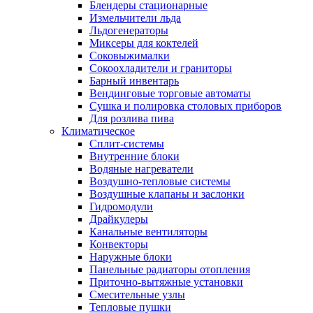
Блендеры стационарные
Измельчители льда
Льдогенераторы
Миксеры для коктелей
Соковыжималки
Сокоохладители и граниторы
Барный инвентарь
Вендинговые торговые автоматы
Сушка и полировка столовых приборов
Для розлива пива
Климатическое
Сплит-системы
Внутренние блоки
Водяные нагреватели
Воздушно-тепловые системы
Воздушные клапаны и заслонки
Гидромодули
Драйкулеры
Канальные вентиляторы
Конвекторы
Наружные блоки
Панельные радиаторы отопления
Приточно-вытяжные установки
Смесительные узлы
Тепловые пушки