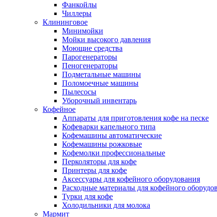
Фанкойлы
Чиллеры
Клининговое
Минимойки
Мойки высокого давления
Моющие средства
Парогенераторы
Пеногенераторы
Подметальные машины
Поломоечные машины
Пылесосы
Уборочный инвентарь
Кофейное
Аппараты для приготовления кофе на песке
Кофеварки капельного типа
Кофемашины автоматические
Кофемашины рожковые
Кофемолки профессиональные
Перколяторы для кофе
Принтеры для кофе
Аксессуары для кофейного оборудования
Расходные материалы для кофейного оборудо
Турки для кофе
Холодильники для молока
Мармит