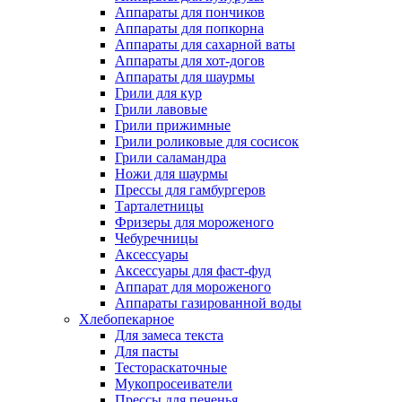
Аппараты для пончиков
Аппараты для попкорна
Аппараты для сахарной ваты
Аппараты для хот-догов
Аппараты для шаурмы
Грили для кур
Грили лавовые
Грили прижимные
Грили роликовые для сосисок
Грили саламандра
Ножи для шаурмы
Прессы для гамбургеров
Тарталетницы
Фризеры для мороженого
Чебуречницы
Аксессуары
Аксессуары для фаст-фуд
Аппарат для мороженого
Аппараты газированной воды
Хлебопекарное
Для замеса текста
Для пасты
Тестораскаточные
Мукопросеиватели
Прессы для печенья