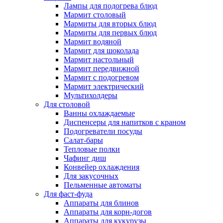
Лампы для подогрева блюд
Мармит столовый
Мармиты для вторых блюд
Мармиты для первых блюд
Мармит водяной
Мармит для шоколада
Мармит настольный
Мармит передвижной
Мармит с подогревом
Мармит электрический
Мультихолдеры
Для столовой
Ванны охлаждаемые
Диспенсеры для напитков с краном
Подогреватели посуды
Салат-бары
Тепловые полки
Чафинг диш
Конвейер охлаждения
Для закусочных
Пельменные автоматы
Для фаст-фуда
Аппараты для блинов
Аппараты для корн-догов
Аппараты для кукурузы