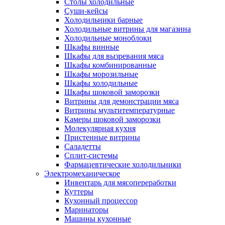
Столы холодильные
Суши-кейсы
Холодильники барные
Холодильные витрины для магазина
Холодильные моноблоки
Шкафы винные
Шкафы для вызревания мяса
Шкафы комбинированные
Шкафы морозильные
Шкафы холодильные
Шкафы шоковой заморозки
Витрины для демонстрации мяса
Витрины мультитемпературные
Камеры шоковой заморозки
Молекулярная кухня
Пристенные витрины
Саладетты
Сплит-системы
Фармацевтические холодильники
Электромеханическое
Инвентарь для мясопереработки
Куттеры
Кухонный процессор
Маринаторы
Машины кухонные