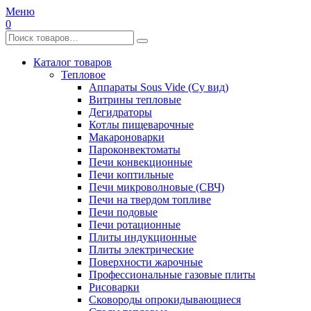
Меню
0
Каталог товаров
Тепловое
Аппараты Sous Vide (Су вид)
Витрины тепловые
Дегидраторы
Котлы пищеварочные
Макароноварки
Пароконвектоматы
Печи конвекционные
Печи коптильные
Печи микроволновые (СВЧ)
Печи на твердом топливе
Печи подовые
Печи ротационные
Плиты индукционные
Плиты электрические
Поверхности жарочные
Профессиональные газовые плиты
Рисоварки
Сковороды опрокидывающиеся