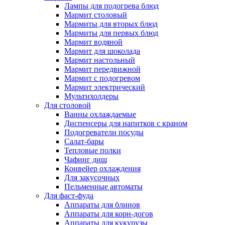
Лампы для подогрева блюд
Мармит столовый
Мармиты для вторых блюд
Мармиты для первых блюд
Мармит водяной
Мармит для шоколада
Мармит настольный
Мармит передвижной
Мармит с подогревом
Мармит электрический
Мультихолдеры
Для столовой
Ванны охлаждаемые
Диспенсеры для напитков с краном
Подогреватели посуды
Салат-бары
Тепловые полки
Чафинг диш
Конвейер охлаждения
Для закусочных
Пельменные автоматы
Для фаст-фуда
Аппараты для блинов
Аппараты для корн-догов
Аппараты для кукурузы