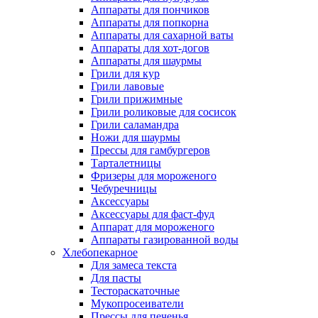
Аппараты для пончиков
Аппараты для попкорна
Аппараты для сахарной ваты
Аппараты для хот-догов
Аппараты для шаурмы
Грили для кур
Грили лавовые
Грили прижимные
Грили роликовые для сосисок
Грили саламандра
Ножи для шаурмы
Прессы для гамбургеров
Тарталетницы
Фризеры для мороженого
Чебуречницы
Аксессуары
Аксессуары для фаст-фуд
Аппарат для мороженого
Аппараты газированной воды
Хлебопекарное
Для замеса текста
Для пасты
Тестораскаточные
Мукопросеиватели
Прессы для печенья