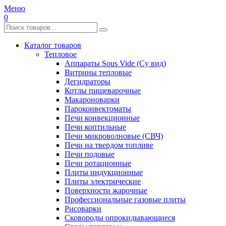
Меню
0
Каталог товаров
Тепловое
Аппараты Sous Vide (Су вид)
Витрины тепловые
Дегидраторы
Котлы пищеварочные
Макароноварки
Пароконвектоматы
Печи конвекционные
Печи коптильные
Печи микроволновые (СВЧ)
Печи на твердом топливе
Печи подовые
Печи ротационные
Плиты индукционные
Плиты электрические
Поверхности жарочные
Профессиональные газовые плиты
Рисоварки
Сковороды опрокидывающиеся