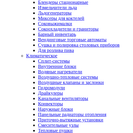
Блендеры стационарные
Измельчители льда
Льдогенераторы
Миксеры для коктелей
Соковыжималки
Сокоохладители и граниторы
Барный инвентарь
Вендинговые торговые автоматы
Сушка и полировка столовых приборов
Для розлива пива
Климатическое
Сплит-системы
Внутренние блоки
Водяные нагреватели
Воздушно-тепловые системы
Воздушные клапаны и заслонки
Гидромодули
Драйкулеры
Канальные вентиляторы
Конвекторы
Наружные блоки
Панельные радиаторы отопления
Приточно-вытяжные установки
Смесительные узлы
Тепловые пушки