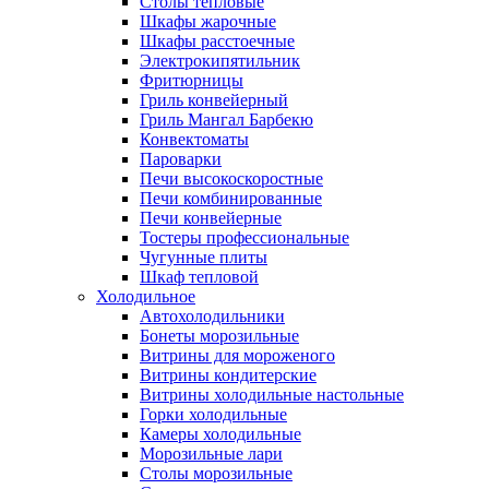
Столы тепловые
Шкафы жарочные
Шкафы расстоечные
Электрокипятильник
Фритюрницы
Гриль конвейерный
Гриль Мангал Барбекю
Конвектоматы
Пароварки
Печи высокоскоростные
Печи комбинированные
Печи конвейерные
Тостеры профессиональные
Чугунные плиты
Шкаф тепловой
Холодильное
Автохолодильники
Бонеты морозильные
Витрины для мороженого
Витрины кондитерские
Витрины холодильные настольные
Горки холодильные
Камеры холодильные
Морозильные лари
Столы морозильные