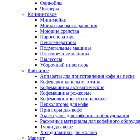
Фанкойлы
Чиллеры
Клининговое
Минимойки
Мойки высокого давления
Моющие средства
Парогенераторы
Пеногенераторы
Подметальные машины
Поломоечные машины
Пылесосы
Уборочный инвентарь
Кофейное
Аппараты для приготовления кофе на песке
Кофеварки капельного типа
Кофемашины автоматические
Кофемашины рожковые
Кофемолки профессиональные
Перколяторы для кофе
Принтеры для кофе
Аксессуары для кофейного оборудования
Расходные материалы для кофейного оборудо
Турки для кофе
Холодильники для молока
Мармит