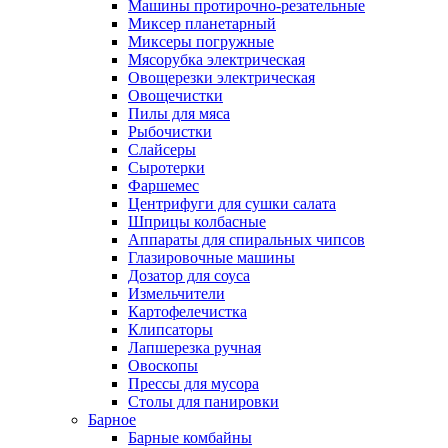
Машины протирочно-резательные
Миксер планетарный
Миксеры погружные
Мясорубка электрическая
Овощерезки электрическая
Овощечистки
Пилы для мяса
Рыбочистки
Слайсеры
Сыротерки
Фаршемес
Центрифуги для сушки салата
Шприцы колбасные
Аппараты для спиральных чипсов
Глазировочные машины
Дозатор для соуса
Измельчители
Картофелечистка
Клипсаторы
Лапшерезка ручная
Овоскопы
Прессы для мусора
Столы для панировки
Барное
Барные комбайны