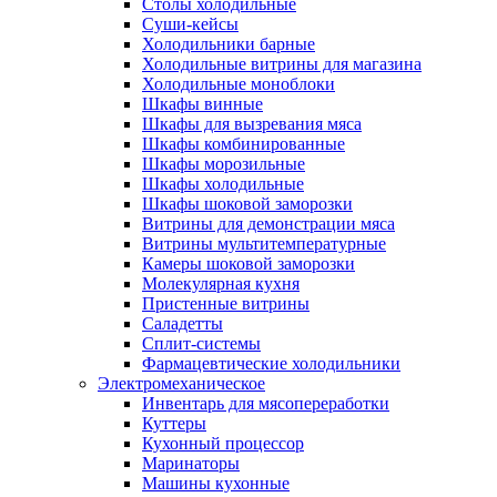
Столы холодильные
Суши-кейсы
Холодильники барные
Холодильные витрины для магазина
Холодильные моноблоки
Шкафы винные
Шкафы для вызревания мяса
Шкафы комбинированные
Шкафы морозильные
Шкафы холодильные
Шкафы шоковой заморозки
Витрины для демонстрации мяса
Витрины мультитемпературные
Камеры шоковой заморозки
Молекулярная кухня
Пристенные витрины
Саладетты
Сплит-системы
Фармацевтические холодильники
Электромеханическое
Инвентарь для мясопереработки
Куттеры
Кухонный процессор
Маринаторы
Машины кухонные