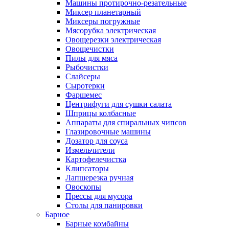
Машины протирочно-резательные
Миксер планетарный
Миксеры погружные
Мясорубка электрическая
Овощерезки электрическая
Овощечистки
Пилы для мяса
Рыбочистки
Слайсеры
Сыротерки
Фаршемес
Центрифуги для сушки салата
Шприцы колбасные
Аппараты для спиральных чипсов
Глазировочные машины
Дозатор для соуса
Измельчители
Картофелечистка
Клипсаторы
Лапшерезка ручная
Овоскопы
Прессы для мусора
Столы для панировки
Барное
Барные комбайны