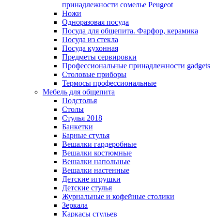
принадлежности сомелье Peugeot
Ножи
Одноразовая посуда
Посуда для общепита. Фарфор, керамика
Посуда из стекла
Посуда кухонная
Предметы сервировки
Профессиональные принадлежности gadgets
Столовые приборы
Термосы профессиональные
Мебель для общепита
Подстолья
Столы
Стулья 2018
Банкетки
Барные стулья
Вешалки гардеробные
Вешалки костюмные
Вешалки напольные
Вешалки настенные
Детские игрушки
Детские стулья
Журнальные и кофейные столики
Зеркала
Каркасы стульев