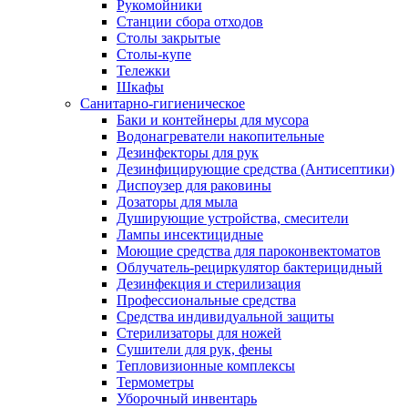
Рукомойники
Станции сбора отходов
Столы закрытые
Столы-купе
Тележки
Шкафы
Санитарно-гигиеническое
Баки и контейнеры для мусора
Водонагреватели накопительные
Дезинфекторы для рук
Дезинфицирующие средства (Антисептики)
Диспоузер для раковины
Дозаторы для мыла
Душирующие устройства, смесители
Лампы инсектицидные
Моющие средства для пароконвектоматов
Облучатель-рециркулятор бактерицидный
Дезинфекция и стерилизация
Профессиональные средства
Средства индивидуальной защиты
Стерилизаторы для ножей
Сушители для рук, фены
Тепловизионные комплексы
Термометры
Уборочный инвентарь