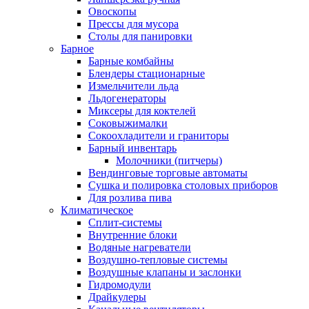
Овоскопы
Прессы для мусора
Столы для панировки
Барное
Барные комбайны
Блендеры стационарные
Измельчители льда
Льдогенераторы
Миксеры для коктелей
Соковыжималки
Сокоохладители и граниторы
Барный инвентарь
Молочники (питчеры)
Вендинговые торговые автоматы
Сушка и полировка столовых приборов
Для розлива пива
Климатическое
Сплит-системы
Внутренние блоки
Водяные нагреватели
Воздушно-тепловые системы
Воздушные клапаны и заслонки
Гидромодули
Драйкулеры