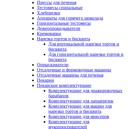
Прессы для печенья
Тестомесы спиральные
Хлеборезки
Аппараты для горячего шоколада
Горизонтальные тестомесы
Дежеопрокидыватели
Кремоварки
Нарезка тортов и бисквита
Для вертикальной нарезки тортов и
бисквита
Для горизонтальной нарезки тортов и
бисквита
Опрыскиватели
Отсадочные и формовочные машины
Отсадочные машины для печенья
Пекарни
Пекарские комплектующие
Комплектующие для дражировочных
барабанов
Комплектующие для лапшерезок
Комплектующие для машин для
нарезки тортов и бисквита
Комплектующие для миксеров
Комплектующие для
мукопросеивателей