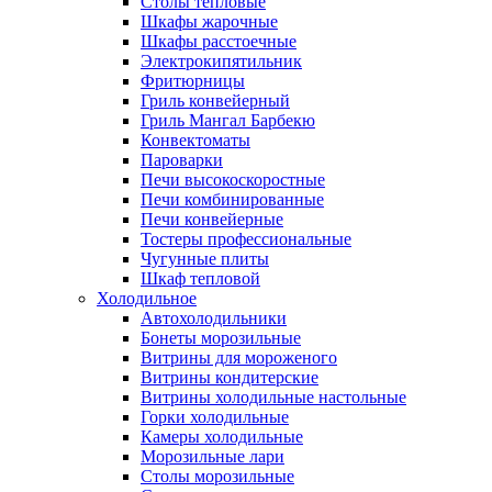
Столы тепловые
Шкафы жарочные
Шкафы расстоечные
Электрокипятильник
Фритюрницы
Гриль конвейерный
Гриль Мангал Барбекю
Конвектоматы
Пароварки
Печи высокоскоростные
Печи комбинированные
Печи конвейерные
Тостеры профессиональные
Чугунные плиты
Шкаф тепловой
Холодильное
Автохолодильники
Бонеты морозильные
Витрины для мороженого
Витрины кондитерские
Витрины холодильные настольные
Горки холодильные
Камеры холодильные
Морозильные лари
Столы морозильные