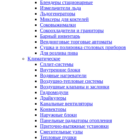
Блендеры стационарные
Измельчители льда
Льдогенераторы
Миксеры для коктелей
Соковыжималки
Сокоохладители и граниторы
Барный инвентарь
Вендинговые торговые автоматы
Сушка и полировка столовых приборов
Для розлива пива
Климатическое
Сплит-системы
Внутренние блоки
Водяные нагреватели
Воздушно-тепловые системы
Воздушные клапаны и заслонки
Гидромодули
Драйкулеры
Канальные вентиляторы
Конвекторы
Наружные блоки
Панельные радиаторы отопления
Приточно-вытяжные установки
Смесительные узлы
Тепловые пушки