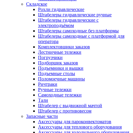
Складское
Рохли гидравлические
Штабелеры гидравлические ручные
Штабелеры гидравлические с
электроподъёмом
Штабелеры самоходные без платформы
Штабелеры самоходные с платформой для
оператора
Комплектовщики заказов
Лестничные тележки
Погрузчики
Подборщик заказов
Подъемники и вышки
Подъемные столы
Поломоечные машины
Ричтраки
Ручные тележки
Самоходные тележки
Тали
Штабелер с выдвижной мачтой
Штабелер с противовесом
Запасные части
Аксессуары для пароконвектоматов
Аксессуары для теплового оборудования
Аксессуары для холодильного оборудования