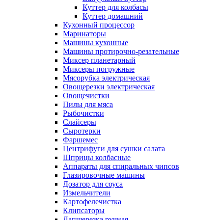
Куттер для колбасы
Куттер домашний
Кухонный процессор
Маринаторы
Машины кухонные
Машины протирочно-резательные
Миксер планетарный
Миксеры погружные
Мясорубка электрическая
Овощерезки электрическая
Овощечистки
Пилы для мяса
Рыбочистки
Слайсеры
Сыротерки
Фаршемес
Центрифуги для сушки салата
Шприцы колбасные
Аппараты для спиральных чипсов
Глазировочные машины
Дозатор для соуса
Измельчители
Картофелечистка
Клипсаторы
Лапшерезка ручная