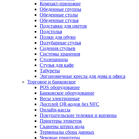
Компакт-прихожие
Обеденные группы
Обеденные столы
Обеденные стулья
Подставки для цветов
Подстолья
Полки для обуви
Полубарные стулья
Сидения стульев
Системы хранения
Столешницы
Стулья для кафе
Табуреты
Эргономичные кресла для дома и офиса
Торговое и банковское
POS оборудование
Банковское оборудование
Весы электронные
Дисплей QR-кодов без NFC
Онлайн-кассы
Покупательские тележки и корзины
Принтеры этикеток
Сканеры штрих-кода
Терминалы сбора данных
Чековые принтеры