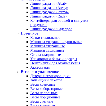
Линии раздачи «Abat»
Линии раздачи «Atesy»
Линии раздачи «Iterma»
Линии раздачи «Rada»
Контейнеры для овощей и сыпучих
продуктов
Линии раздачи "Радапро"
Прачечное
Катки гладильные
Машины стирально-сушильные
Машины стиральные
Машины сушильные
Столы гладильные
Упаковщики белья и одежды
Центрифуги для отжима белья
Аксессуары
Весовое и упаковочное
Датеры и этикировщики
Запайщики пакетов
Весы крановые
Весы лабораторные
Весы напольные
Весы порционные
Весы счетные
Весы торговые