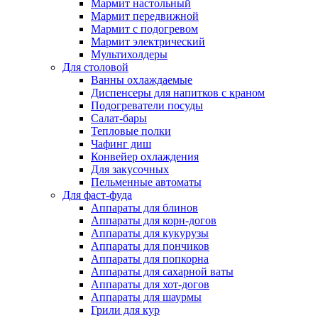
Мармит настольный
Мармит передвижной
Мармит с подогревом
Мармит электрический
Мультихолдеры
Для столовой
Ванны охлаждаемые
Диспенсеры для напитков с краном
Подогреватели посуды
Салат-бары
Тепловые полки
Чафинг диш
Конвейер охлаждения
Для закусочных
Пельменные автоматы
Для фаст-фуда
Аппараты для блинов
Аппараты для корн-догов
Аппараты для кукурузы
Аппараты для пончиков
Аппараты для попкорна
Аппараты для сахарной ваты
Аппараты для хот-догов
Аппараты для шаурмы
Грили для кур