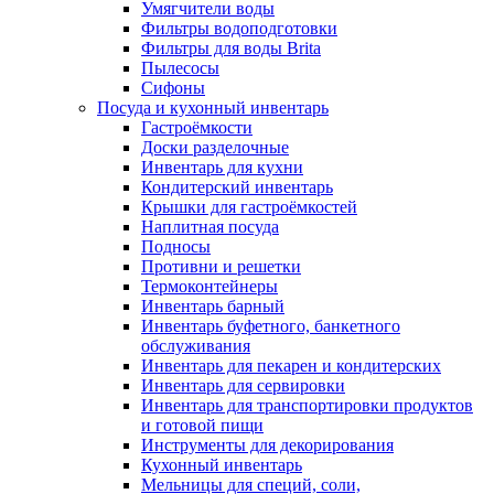
Умягчители воды
Фильтры водоподготовки
Фильтры для воды Brita
Пылесосы
Сифоны
Посуда и кухонный инвентарь
Гастроёмкости
Доски разделочные
Инвентарь для кухни
Кондитерский инвентарь
Крышки для гастроёмкостей
Наплитная посуда
Подносы
Противни и решетки
Термоконтейнеры
Инвентарь барный
Инвентарь буфетного, банкетного
обслуживания
Инвентарь для пекарен и кондитерских
Инвентарь для сервировки
Инвентарь для транспортировки продуктов
и готовой пищи
Инструменты для декорирования
Кухонный инвентарь
Мельницы для специй, соли,