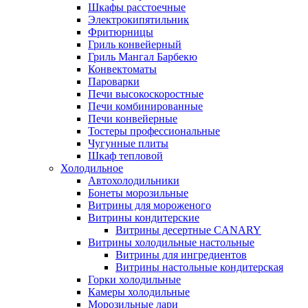
Шкафы расстоечные
Электрокипятильник
Фритюрницы
Гриль конвейерный
Гриль Мангал Барбекю
Конвектоматы
Пароварки
Печи высокоскоростные
Печи комбинированные
Печи конвейерные
Тостеры профессиональные
Чугунные плиты
Шкаф тепловой
Холодильное
Автохолодильники
Бонеты морозильные
Витрины для мороженого
Витрины кондитерские
Витрины десертные CANARY
Витрины холодильные настольные
Витрины для ингредиентов
Витрины настольные кондитерская
Горки холодильные
Камеры холодильные
Морозильные лари