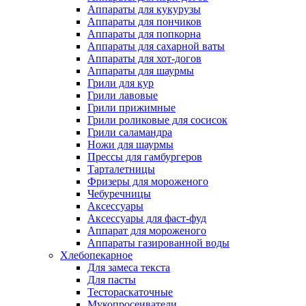
Аппараты для кукурузы
Аппараты для пончиков
Аппараты для попкорна
Аппараты для сахарной ваты
Аппараты для хот-догов
Аппараты для шаурмы
Грили для кур
Грили лавовые
Грили прижимные
Грили роликовые для сосисок
Грили саламандра
Ножи для шаурмы
Прессы для гамбургеров
Тарталетницы
Фризеры для мороженого
Чебуречницы
Аксессуары
Аксессуары для фаст-фуд
Аппарат для мороженого
Аппараты газированной воды
Хлебопекарное
Для замеса текста
Для пасты
Тестораскаточные
Мукопросеиватели