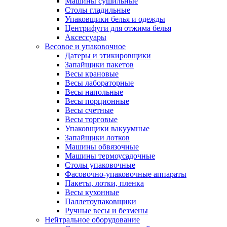
Машины сушильные
Столы гладильные
Упаковщики белья и одежды
Центрифуги для отжима белья
Аксессуары
Весовое и упаковочное
Датеры и этикировщики
Запайщики пакетов
Весы крановые
Весы лабораторные
Весы напольные
Весы порционные
Весы счетные
Весы торговые
Упаковщики вакуумные
Запайщики лотков
Машины обвязочные
Машины термоусадочные
Столы упаковочные
Фасовочно-упаковочные аппараты
Пакеты, лотки, пленка
Весы кухонные
Паллетоупаковщики
Ручные весы и безмены
Нейтральное оборудование