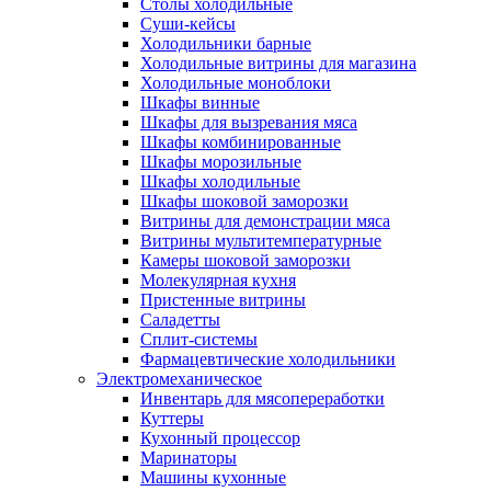
Столы холодильные
Суши-кейсы
Холодильники барные
Холодильные витрины для магазина
Холодильные моноблоки
Шкафы винные
Шкафы для вызревания мяса
Шкафы комбинированные
Шкафы морозильные
Шкафы холодильные
Шкафы шоковой заморозки
Витрины для демонстрации мяса
Витрины мультитемпературные
Камеры шоковой заморозки
Молекулярная кухня
Пристенные витрины
Саладетты
Сплит-системы
Фармацевтические холодильники
Электромеханическое
Инвентарь для мясопереработки
Куттеры
Кухонный процессор
Маринаторы
Машины кухонные