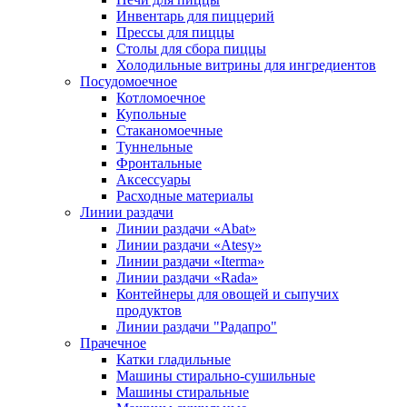
Инвентарь для пиццерий
Прессы для пиццы
Столы для сбора пиццы
Холодильные витрины для ингредиентов
Посудомоечное
Котломоечное
Купольные
Стаканомоечные
Туннельные
Фронтальные
Аксессуары
Расходные материалы
Линии раздачи
Линии раздачи «Abat»
Линии раздачи «Atesy»
Линии раздачи «Iterma»
Линии раздачи «Rada»
Контейнеры для овощей и сыпучих
продуктов
Линии раздачи "Радапро"
Прачечное
Катки гладильные
Машины стирально-сушильные
Машины стиральные