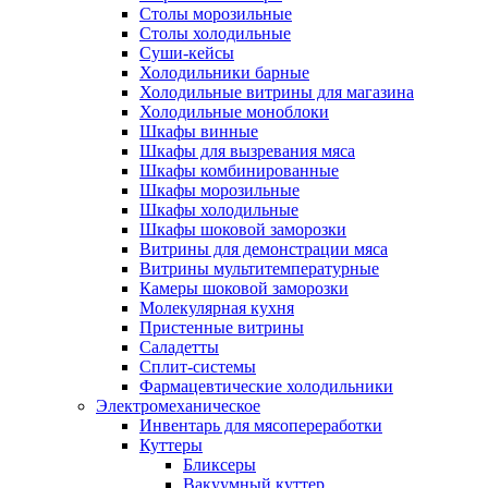
Столы морозильные
Столы холодильные
Суши-кейсы
Холодильники барные
Холодильные витрины для магазина
Холодильные моноблоки
Шкафы винные
Шкафы для вызревания мяса
Шкафы комбинированные
Шкафы морозильные
Шкафы холодильные
Шкафы шоковой заморозки
Витрины для демонстрации мяса
Витрины мультитемпературные
Камеры шоковой заморозки
Молекулярная кухня
Пристенные витрины
Саладетты
Сплит-системы
Фармацевтические холодильники
Электромеханическое
Инвентарь для мясопереработки
Куттеры
Бликсеры
Вакуумный куттер