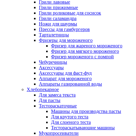
Грили лавовые
Грили прижимные
Грили роликовые для сосисок
Грили саламандра
Ножи для шаурмы
Прессы для гамбургеров
Тарталетницы
Фризеры для мороженого
Фризер для жареного мороженого
Фризер для мягкого мороженого
Фризер мороженого с помпой
Чебуречницы
Аксессуары
Аксессуары для фаст-фуд
Аппарат для мороженого
Аппараты газированной воды
Хлебопекарное
Для замеса текста
Для пасты
Тестораскаточные
Машины для производства пасты
Для крутого теста
Для слоеного теста
Тестораскатывающие машины
Мукопросеиватели