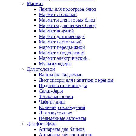
Мармит
Лампы для подогрева блюд
Мармит столовый
Мармиты для вторых блюд
Мармиты для первых блюд
Мармит водяной
Мармит для шоколада
Мармит настольный
Мармит передвижной
Мармит с подогревом
Мармит электрический
Мультихолдеры
Для столовой
Ванны охлаждаемые
Диспенсеры для напитков с краном
Подогреватели посуды
Салат-бары
Тепловые полки
Чафинг диш
Конвейер охлаждения
Для закусочных
Пельменные автоматы
Для фаст-фуда
Аппараты для блинов
Аппараты для корн-догов