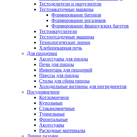
Тестоделители и округлители
Тестозакаточные машины
Формирование батонов
Формирование рогаликов
Формирование французских багетов
Тестоокруглители
Тестоотсадочные машины
Технологические линии
Хлебопекарная печь
Для пиццерии
Аксессуары для пиццы
Печи для пиццы
Инвентарь для пиццерий
Прессы для пиццы
Столы для сбора пиццы
Холодильные витрины для ингредиентов
Посудомоечное
Котломоечное
Купольные
Стаканомоечные
Туннельные
Фронтальные
Аксессуары
Расходные материалы
Линии раздачи