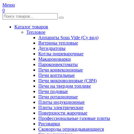
Меню
0
Каталог товаров
Тепловое
Аппараты Sous Vide (Су вид)
Витрины тепловые
Дегидраторы
Котлы пищеварочные
Макароноварки
Пароконвектоматы
Печи конвекционные
Печи коптильные
Печи микроволновые (СВЧ)
Печи на твердом топливе
Печи подовые
Печи ротационные
Плиты индукционные
Плиты электрические
Поверхности жарочные
Профессиональные газовые плиты
Рисоварки
Сковороды опрокидывающиеся