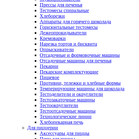
Прессы для печенья
Тестомесы спиральные
Хлеборезки
Аппараты для горячего шоколада
Горизонтальные тестомесы
Дежеопрокидыватели
Кремоварки
Нарезка тортов и бисквита
Опрыскиватели
Отсадочные и формовочные машины
Отсадочные машины для печенья
Пекарни
Пекарские комплектующие
Пищевое
Противни, тележки и хлебные формы
Темперирующие машины для шоколада
Тестоделители и округлители
Тестозакаточные машины
Тестоокруглители
Тестоотсадочные машины
Технологические линии
Хлебопекарная печь
Для пиццерии
Аксессуары для пиццы
Печи для пиццы