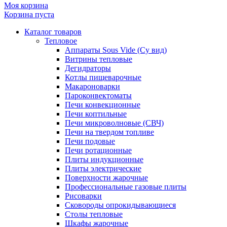
Моя корзина
Корзина пуста
Каталог товаров
Тепловое
Аппараты Sous Vide (Су вид)
Витрины тепловые
Дегидраторы
Котлы пищеварочные
Макароноварки
Пароконвектоматы
Печи конвекционные
Печи коптильные
Печи микроволновые (СВЧ)
Печи на твердом топливе
Печи подовые
Печи ротационные
Плиты индукционные
Плиты электрические
Поверхности жарочные
Профессиональные газовые плиты
Рисоварки
Сковороды опрокидывающиеся
Столы тепловые
Шкафы жарочные