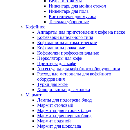
Ведра и отжимы
Инвентарь для мойки стекол
Инвентарь для пола
Контейнеры для мусора
Тележки уборочные
Кофейное
Аппараты для приготовления кофе на песке
Кофеварки капельного типа
Кофемашины автоматические
Кофемашины рожковые
Кофемолки профессиональные
Перколяторы для кофе
Принтеры для кофе
Аксессуары для кофейного оборудования
Расходные материалы для кофейного
оборудования
Турки для кофе
Холодильники для молока
Мармит
Лампы для подогрева блюд
Мармит столовый
Мармиты для вторых блюд
Мармиты для первых блюд
Мармит водяной
Мармит для шоколада