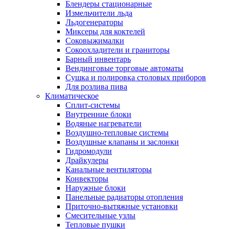
Блендеры стационарные
Измельчители льда
Льдогенераторы
Миксеры для коктелей
Соковыжималки
Сокоохладители и граниторы
Барный инвентарь
Вендинговые торговые автоматы
Сушка и полировка столовых приборов
Для розлива пива
Климатическое
Сплит-системы
Внутренние блоки
Водяные нагреватели
Воздушно-тепловые системы
Воздушные клапаны и заслонки
Гидромодули
Драйкулеры
Канальные вентиляторы
Конвекторы
Наружные блоки
Панельные радиаторы отопления
Приточно-вытяжные установки
Смесительные узлы
Тепловые пушки