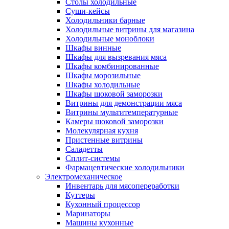
Столы холодильные
Суши-кейсы
Холодильники барные
Холодильные витрины для магазина
Холодильные моноблоки
Шкафы винные
Шкафы для вызревания мяса
Шкафы комбинированные
Шкафы морозильные
Шкафы холодильные
Шкафы шоковой заморозки
Витрины для демонстрации мяса
Витрины мультитемпературные
Камеры шоковой заморозки
Молекулярная кухня
Пристенные витрины
Саладетты
Сплит-системы
Фармацевтические холодильники
Электромеханическое
Инвентарь для мясопереработки
Куттеры
Кухонный процессор
Маринаторы
Машины кухонные