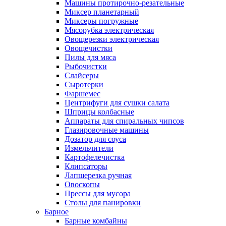
Машины протирочно-резательные
Миксер планетарный
Миксеры погружные
Мясорубка электрическая
Овощерезки электрическая
Овощечистки
Пилы для мяса
Рыбочистки
Слайсеры
Сыротерки
Фаршемес
Центрифуги для сушки салата
Шприцы колбасные
Аппараты для спиральных чипсов
Глазировочные машины
Дозатор для соуса
Измельчители
Картофелечистка
Клипсаторы
Лапшерезка ручная
Овоскопы
Прессы для мусора
Столы для панировки
Барное
Барные комбайны