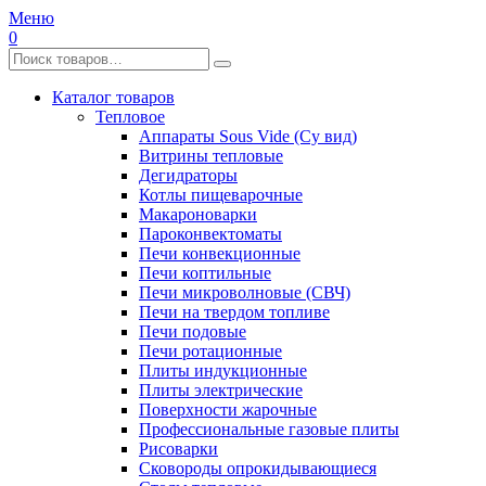
Меню
0
Каталог товаров
Тепловое
Аппараты Sous Vide (Су вид)
Витрины тепловые
Дегидраторы
Котлы пищеварочные
Макароноварки
Пароконвектоматы
Печи конвекционные
Печи коптильные
Печи микроволновые (СВЧ)
Печи на твердом топливе
Печи подовые
Печи ротационные
Плиты индукционные
Плиты электрические
Поверхности жарочные
Профессиональные газовые плиты
Рисоварки
Сковороды опрокидывающиеся