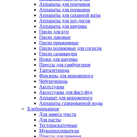
Аппараты для пончиков
Аппараты для попкорна
Аппараты для сахарной ваты
Аппараты для хот-догов
Аппараты для шаурмы
Грили для кур
Грили лавовые
Грили прижимные
Грили роликовые для сосисок
Грили саламандра
Ножи для шаурмы
Прессы для гамбургеров
Тарталетницы
Фризеры для мороженого
Чебуречницы
Аксессуары
Аксессуары для фаст-фуд
Аппарат для мороженого
Аппараты газированной воды
Хлебопекарное
Для замеса текста
Для пасты
Тестораскаточные
Мукопросеиватели
Прессы для печенья