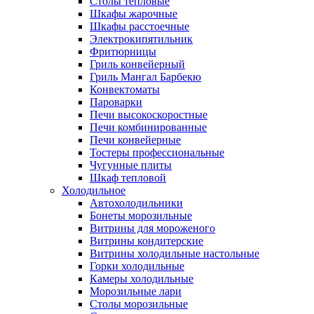
Столы тепловые
Шкафы жарочные
Шкафы расстоечные
Электрокипятильник
Фритюрницы
Гриль конвейерный
Гриль Мангал Барбекю
Конвектоматы
Пароварки
Печи высокоскоростные
Печи комбинированные
Печи конвейерные
Тостеры профессиональные
Чугунные плиты
Шкаф тепловой
Холодильное
Автохолодильники
Бонеты морозильные
Витрины для мороженого
Витрины кондитерские
Витрины холодильные настольные
Горки холодильные
Камеры холодильные
Морозильные лари
Столы морозильные