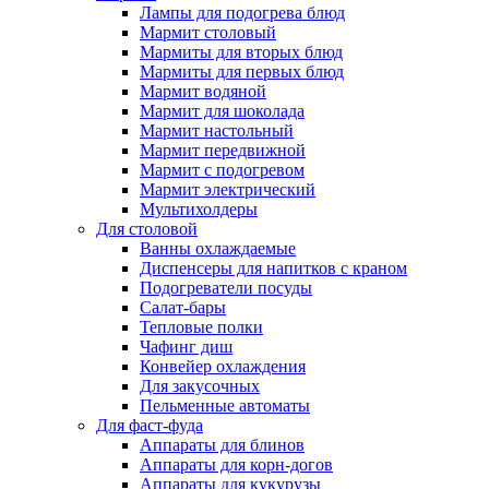
Лампы для подогрева блюд
Мармит столовый
Мармиты для вторых блюд
Мармиты для первых блюд
Мармит водяной
Мармит для шоколада
Мармит настольный
Мармит передвижной
Мармит с подогревом
Мармит электрический
Мультихолдеры
Для столовой
Ванны охлаждаемые
Диспенсеры для напитков с краном
Подогреватели посуды
Салат-бары
Тепловые полки
Чафинг диш
Конвейер охлаждения
Для закусочных
Пельменные автоматы
Для фаст-фуда
Аппараты для блинов
Аппараты для корн-догов
Аппараты для кукурузы