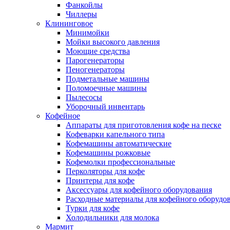
Фанкойлы
Чиллеры
Клининговое
Минимойки
Мойки высокого давления
Моющие средства
Парогенераторы
Пеногенераторы
Подметальные машины
Поломоечные машины
Пылесосы
Уборочный инвентарь
Кофейное
Аппараты для приготовления кофе на песке
Кофеварки капельного типа
Кофемашины автоматические
Кофемашины рожковые
Кофемолки профессиональные
Перколяторы для кофе
Принтеры для кофе
Аксессуары для кофейного оборудования
Расходные материалы для кофейного оборудо
Турки для кофе
Холодильники для молока
Мармит