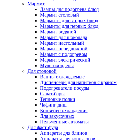
Мармит
Лампы для подогрева блюд
Мармит столовый
Мармиты для вторых блюд
Мармиты для первых блюд
Мармит водяной
Мармит для шоколада
Мармит настольный
Мармит передвижной
Мармит с подогревом
Мармит электрический
Мультихолдеры
Для столовой
Ванны охлаждаемые
Диспенсеры для напитков с краном
Подогреватели посуды
Салат-бары
Тепловые полки
Чафинг диш
Конвейер охлаждения
Для закусочных
Пельменные автоматы
Для фаст-фуда
Аппараты для блинов
Аппараты для корн-догов