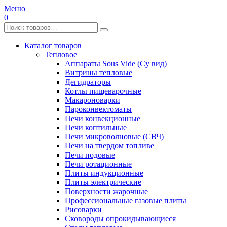
Меню
0
Каталог товаров
Тепловое
Аппараты Sous Vide (Су вид)
Витрины тепловые
Дегидраторы
Котлы пищеварочные
Макароноварки
Пароконвектоматы
Печи конвекционные
Печи коптильные
Печи микроволновые (СВЧ)
Печи на твердом топливе
Печи подовые
Печи ротационные
Плиты индукционные
Плиты электрические
Поверхности жарочные
Профессиональные газовые плиты
Рисоварки
Сковороды опрокидывающиеся