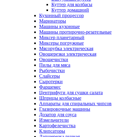
Куттер для колбасы
Куттер домашний
Кухонный процессор
Маринаторы
Машины кухонные
Машины протирочно-резательные
Миксер планетарный
Миксеры погружные
Мясорубка электрическая
Овощерезки электрическая
Овощечистки
Пилы для мяса
Рыбочистки
Слайсеры
Сыротерки
Фаршемес
Центрифуги для сушки салата
Шприцы колбасные
Аппараты для спиральных чипсов
Глазировочные машины
Дозатор для соуса
Измельчители
Картофелечистка
Клипсаторы
Лапшерезка ручная