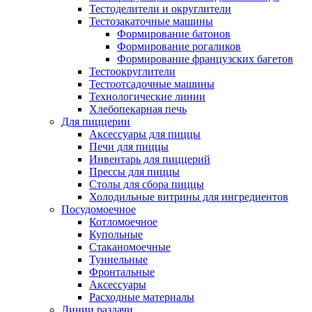
Тестоделители и округлители
Тестозакаточные машины
Формирование батонов
Формирование рогаликов
Формирование французских багетов
Тестоокруглители
Тестоотсадочные машины
Технологические линии
Хлебопекарная печь
Для пиццерии
Аксессуары для пиццы
Печи для пиццы
Инвентарь для пиццерий
Прессы для пиццы
Столы для сбора пиццы
Холодильные витрины для ингредиентов
Посудомоечное
Котломоечное
Купольные
Стаканомоечные
Туннельные
Фронтальные
Аксессуары
Расходные материалы
Линии раздачи