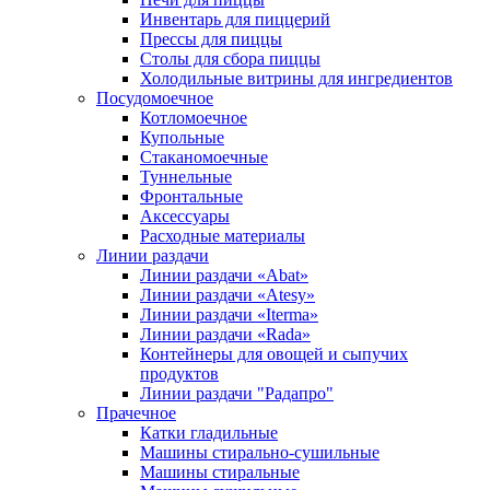
Инвентарь для пиццерий
Прессы для пиццы
Столы для сбора пиццы
Холодильные витрины для ингредиентов
Посудомоечное
Котломоечное
Купольные
Стаканомоечные
Туннельные
Фронтальные
Аксессуары
Расходные материалы
Линии раздачи
Линии раздачи «Abat»
Линии раздачи «Atesy»
Линии раздачи «Iterma»
Линии раздачи «Rada»
Контейнеры для овощей и сыпучих
продуктов
Линии раздачи "Радапро"
Прачечное
Катки гладильные
Машины стирально-сушильные
Машины стиральные