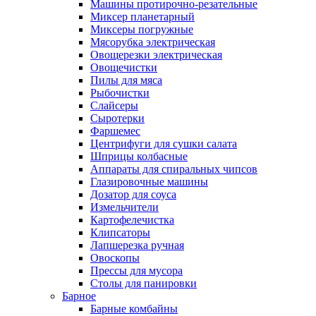
Машины протирочно-резательные
Миксер планетарный
Миксеры погружные
Мясорубка электрическая
Овощерезки электрическая
Овощечистки
Пилы для мяса
Рыбочистки
Слайсеры
Сыротерки
Фаршемес
Центрифуги для сушки салата
Шприцы колбасные
Аппараты для спиральных чипсов
Глазировочные машины
Дозатор для соуса
Измельчители
Картофелечистка
Клипсаторы
Лапшерезка ручная
Овоскопы
Прессы для мусора
Столы для панировки
Барное
Барные комбайны