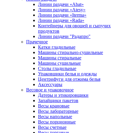
Линии раздачи «Abat»
Линии раздачи «Atesy»
Линии раздачи «Iterma»
Линии раздачи «Rada»
Контейнеры для овощей и сыпучих
продуктов
Линии раздачи "Радапро"
Прачечное
Катки гладильные
Машины стирально-сушильные
Машины стиральные
Машины сушильные
Столы гладильные
Упаковщики белья и одежды
Центрифуги для отжима белья
Аксессуары
Весовое и упаковочное
Датеры и этикировщики
Запайщики пакетов
Весы крановые
Весы лабораторные
Весы напольные
Весы порционные
Весы счетные
Весы торговые