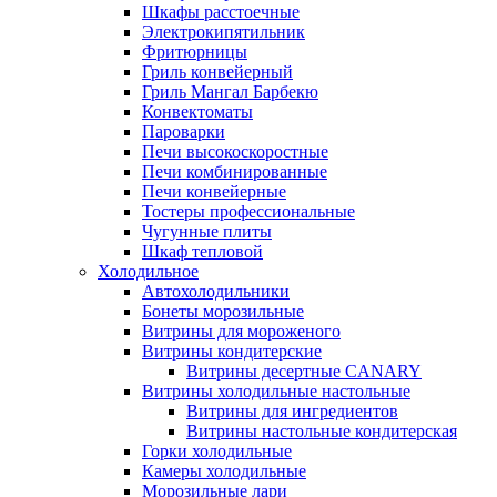
Шкафы расстоечные
Электрокипятильник
Фритюрницы
Гриль конвейерный
Гриль Мангал Барбекю
Конвектоматы
Пароварки
Печи высокоскоростные
Печи комбинированные
Печи конвейерные
Тостеры профессиональные
Чугунные плиты
Шкаф тепловой
Холодильное
Автохолодильники
Бонеты морозильные
Витрины для мороженого
Витрины кондитерские
Витрины десертные CANARY
Витрины холодильные настольные
Витрины для ингредиентов
Витрины настольные кондитерская
Горки холодильные
Камеры холодильные
Морозильные лари