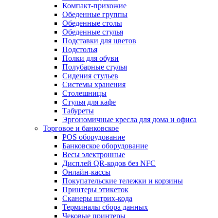
Компакт-прихожие
Обеденные группы
Обеденные столы
Обеденные стулья
Подставки для цветов
Подстолья
Полки для обуви
Полубарные стулья
Сидения стульев
Системы хранения
Столешницы
Стулья для кафе
Табуреты
Эргономичные кресла для дома и офиса
Торговое и банковское
POS оборудование
Банковское оборудование
Весы электронные
Дисплей QR-кодов без NFC
Онлайн-кассы
Покупательские тележки и корзины
Принтеры этикеток
Сканеры штрих-кода
Терминалы сбора данных
Чековые принтеры