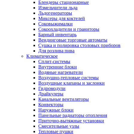
Блендеры стационарные
Измельчители льда
Льдогенераторы
Миксеры для коктелей
Соковыжималки
Сокоохладители и граниторы
Барный инвентарь
Вендинговые торговые автоматы
Сушка и полировка столовых приборов
Для розлива пива
Климатическое
Сплит-системы
Внутренние блоки
Водяные нагреватели
Воздушно-тепловые системы
Воздушные клапаны и заслонки
Гидромодули
Драйкулеры
Канальные вентиляторы
Конвекторы
Наружные блоки
Панельные радиаторы отопления
Приточно-вытяжные установки
Смесительные узлы
Тепловые пушки