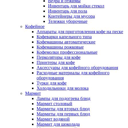
Ведра и отжимы
Инвентарь для мойки стекол
Инвентарь для пола
Контейнеры для мусора
Тележки уборочные
Кофейное
Аппараты для приготовления кофе на песке
Кофеварки капельного типа
Кофемашины автоматические
Кофемашины рожковые
Кофемолки профессиональные
Перколяторы для кофе
Принтеры для кофе
Аксессуары для кофейного оборудования
Расходные материалы для кофейного
оборудования
Турки для кофе
Холодильники для молока
Мармит
Лампы для подогрева блюд
Мармит столовый
Мармиты для вторых блюд
Мармиты для первых блюд
Мармит водяной
Мармит для шоколада