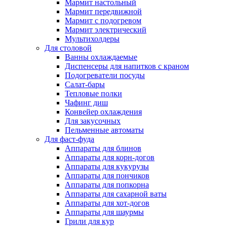
Мармит настольный
Мармит передвижной
Мармит с подогревом
Мармит электрический
Мультихолдеры
Для столовой
Ванны охлаждаемые
Диспенсеры для напитков с краном
Подогреватели посуды
Салат-бары
Тепловые полки
Чафинг диш
Конвейер охлаждения
Для закусочных
Пельменные автоматы
Для фаст-фуда
Аппараты для блинов
Аппараты для корн-догов
Аппараты для кукурузы
Аппараты для пончиков
Аппараты для попкорна
Аппараты для сахарной ваты
Аппараты для хот-догов
Аппараты для шаурмы
Грили для кур