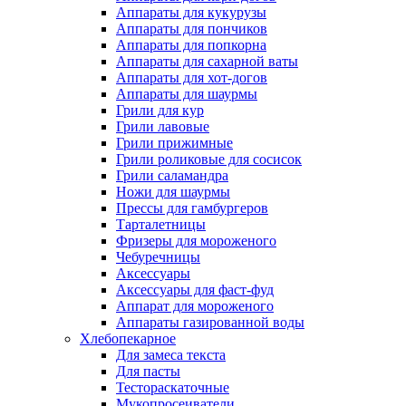
Аппараты для кукурузы
Аппараты для пончиков
Аппараты для попкорна
Аппараты для сахарной ваты
Аппараты для хот-догов
Аппараты для шаурмы
Грили для кур
Грили лавовые
Грили прижимные
Грили роликовые для сосисок
Грили саламандра
Ножи для шаурмы
Прессы для гамбургеров
Тарталетницы
Фризеры для мороженого
Чебуречницы
Аксессуары
Аксессуары для фаст-фуд
Аппарат для мороженого
Аппараты газированной воды
Хлебопекарное
Для замеса текста
Для пасты
Тестораскаточные
Мукопросеиватели