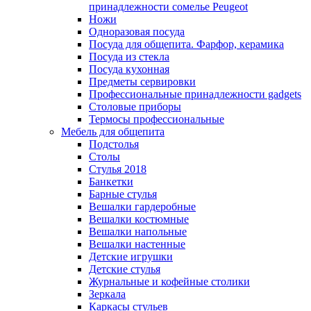
принадлежности сомелье Peugeot
Ножи
Одноразовая посуда
Посуда для общепита. Фарфор, керамика
Посуда из стекла
Посуда кухонная
Предметы сервировки
Профессиональные принадлежности gadgets
Столовые приборы
Термосы профессиональные
Мебель для общепита
Подстолья
Столы
Стулья 2018
Банкетки
Барные стулья
Вешалки гардеробные
Вешалки костюмные
Вешалки напольные
Вешалки настенные
Детские игрушки
Детские стулья
Журнальные и кофейные столики
Зеркала
Каркасы стульев