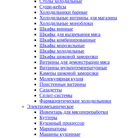
Столы холодильные
Суши-кейсы
Холодильники барные
Холодильные витрины для магазина
Холодильные моноблоки
Шкафы винные
Шкафы для вызревания мяса
Шкафы комбинированные
Шкафы морозильные
Шкафы холодильные
Шкафы шоковой заморозки
Витрины для демонстрации мяса
Витрины мультитемпературные
Камеры шоковой заморозки
Молекулярная кухня
Пристенные витрины
Саладетты
Сплит-системы
Фармацевтические холодильники
Электромеханическое
Инвентарь для мясопереработки
Куттеры
Кухонный процессор
Маринаторы
Машины кухонные