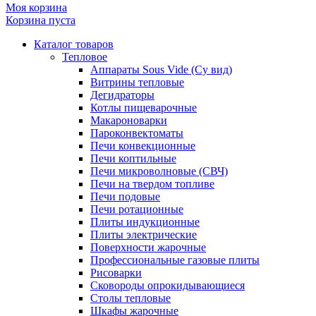
Моя корзина
Корзина пуста
Каталог товаров
Тепловое
Аппараты Sous Vide (Су вид)
Витрины тепловые
Дегидраторы
Котлы пищеварочные
Макароноварки
Пароконвектоматы
Печи конвекционные
Печи коптильные
Печи микроволновые (СВЧ)
Печи на твердом топливе
Печи подовые
Печи ротационные
Плиты индукционные
Плиты электрические
Поверхности жарочные
Профессиональные газовые плиты
Рисоварки
Сковороды опрокидывающиеся
Столы тепловые
Шкафы жарочные