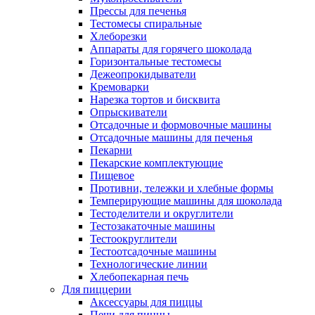
Прессы для печенья
Тестомесы спиральные
Хлеборезки
Аппараты для горячего шоколада
Горизонтальные тестомесы
Дежеопрокидыватели
Кремоварки
Нарезка тортов и бисквита
Опрыскиватели
Отсадочные и формовочные машины
Отсадочные машины для печенья
Пекарни
Пекарские комплектующие
Пищевое
Противни, тележки и хлебные формы
Темперирующие машины для шоколада
Тестоделители и округлители
Тестозакаточные машины
Тестоокруглители
Тестоотсадочные машины
Технологические линии
Хлебопекарная печь
Для пиццерии
Аксессуары для пиццы
Печи для пиццы