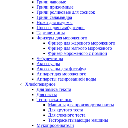
Грили лавовые
Грили прижимные
Грили роликовые для сосисок
Грили саламандра
Ножи для шаурмы
Прессы для гамбургеров
Тарталетницы
Фризеры для мороженого
Фризер для жареного мороженого
Фризер для мягкого мороженого
Фризер мороженого с помпой
Чебуречницы
Аксессуары
Аксессуары для фаст-фуд
Аппарат для мороженого
Аппараты газированной воды
Хлебопекарное
Для замеса текста
Для пасты
Тестораскаточные
Машины для производства пасты
Для крутого теста
Для слоеного теста
Тестораскатывающие машины
Мукопросеиватели