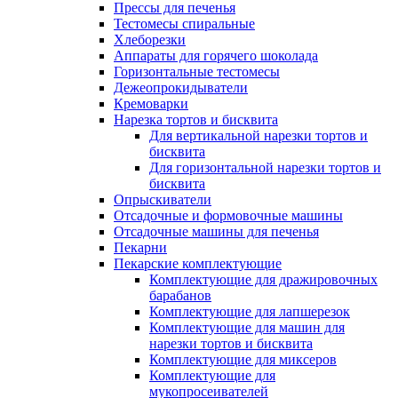
Прессы для печенья
Тестомесы спиральные
Хлеборезки
Аппараты для горячего шоколада
Горизонтальные тестомесы
Дежеопрокидыватели
Кремоварки
Нарезка тортов и бисквита
Для вертикальной нарезки тортов и
бисквита
Для горизонтальной нарезки тортов и
бисквита
Опрыскиватели
Отсадочные и формовочные машины
Отсадочные машины для печенья
Пекарни
Пекарские комплектующие
Комплектующие для дражировочных
барабанов
Комплектующие для лапшерезок
Комплектующие для машин для
нарезки тортов и бисквита
Комплектующие для миксеров
Комплектующие для
мукопросеивателей