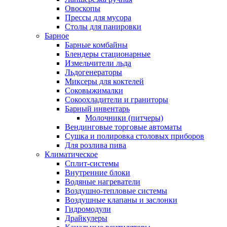
Овоскопы
Прессы для мусора
Столы для панировки
Барное
Барные комбайны
Блендеры стационарные
Измельчители льда
Льдогенераторы
Миксеры для коктелей
Соковыжималки
Сокоохладители и граниторы
Барный инвентарь
Молочники (питчеры)
Вендинговые торговые автоматы
Сушка и полировка столовых приборов
Для розлива пива
Климатическое
Сплит-системы
Внутренние блоки
Водяные нагреватели
Воздушно-тепловые системы
Воздушные клапаны и заслонки
Гидромодули
Драйкулеры