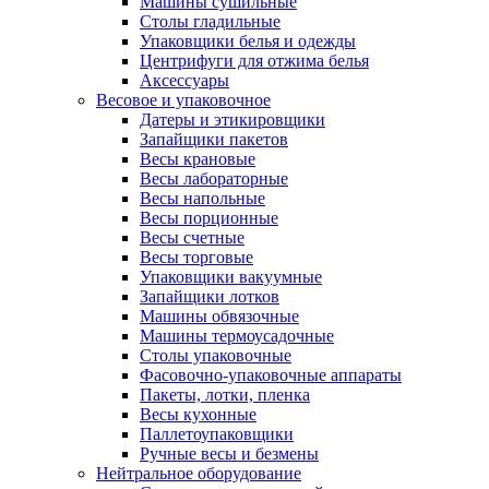
Машины сушильные
Столы гладильные
Упаковщики белья и одежды
Центрифуги для отжима белья
Аксессуары
Весовое и упаковочное
Датеры и этикировщики
Запайщики пакетов
Весы крановые
Весы лабораторные
Весы напольные
Весы порционные
Весы счетные
Весы торговые
Упаковщики вакуумные
Запайщики лотков
Машины обвязочные
Машины термоусадочные
Столы упаковочные
Фасовочно-упаковочные аппараты
Пакеты, лотки, пленка
Весы кухонные
Паллетоупаковщики
Ручные весы и безмены
Нейтральное оборудование