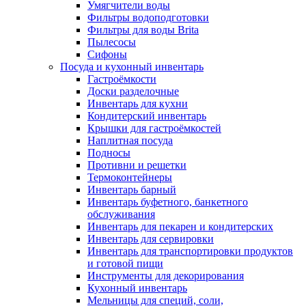
Умягчители воды
Фильтры водоподготовки
Фильтры для воды Brita
Пылесосы
Сифоны
Посуда и кухонный инвентарь
Гастроёмкости
Доски разделочные
Инвентарь для кухни
Кондитерский инвентарь
Крышки для гастроёмкостей
Наплитная посуда
Подносы
Противни и решетки
Термоконтейнеры
Инвентарь барный
Инвентарь буфетного, банкетного
обслуживания
Инвентарь для пекарен и кондитерских
Инвентарь для сервировки
Инвентарь для транспортировки продуктов
и готовой пищи
Инструменты для декорирования
Кухонный инвентарь
Мельницы для специй, соли,