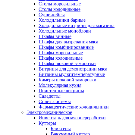
Столы морозильные
Столы холодильные
Суши-кейсы
Холодильники барные
Холодильные витрины для магазина
Холодильные моноблоки
Шкафы винные
Шкафы для вызревания мяса
Шкафы комбинированные
Шкафы морозильные
Шкафы холодильные
Шкафы шоковой заморозки
Витрины для демонстрации мяса
Витрины мультитемпературные
Камеры шоковой заморозки
Молекулярная кухня
Пристенные витрины
Саладетты
Сплит-системы
Фармацевтические холодильники
Электромеханическое
Инвентарь для мясопереработки
Куттеры
Бликсеры
Вакуумный куттер