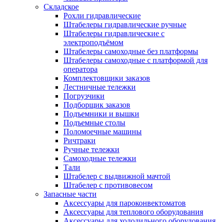
Складское
Рохли гидравлические
Штабелеры гидравлические ручные
Штабелеры гидравлические с
электроподъёмом
Штабелеры самоходные без платформы
Штабелеры самоходные с платформой для
оператора
Комплектовщики заказов
Лестничные тележки
Погрузчики
Подборщик заказов
Подъемники и вышки
Подъемные столы
Поломоечные машины
Ричтраки
Ручные тележки
Самоходные тележки
Тали
Штабелер с выдвижной мачтой
Штабелер с противовесом
Запасные части
Аксессуары для пароконвектоматов
Аксессуары для теплового оборудования
Аксессуары для холодильного оборудования