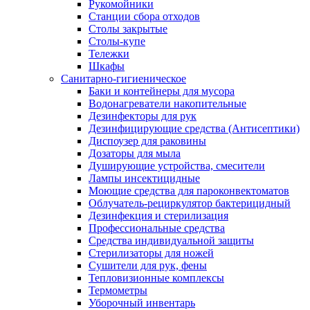
Рукомойники
Станции сбора отходов
Столы закрытые
Столы-купе
Тележки
Шкафы
Санитарно-гигиеническое
Баки и контейнеры для мусора
Водонагреватели накопительные
Дезинфекторы для рук
Дезинфицирующие средства (Антисептики)
Диспоузер для раковины
Дозаторы для мыла
Душирующие устройства, смесители
Лампы инсектицидные
Моющие средства для пароконвектоматов
Облучатель-рециркулятор бактерицидный
Дезинфекция и стерилизация
Профессиональные средства
Средства индивидуальной защиты
Стерилизаторы для ножей
Сушители для рук, фены
Тепловизионные комплексы
Термометры
Уборочный инвентарь