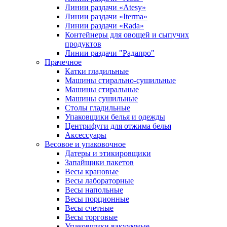
Линии раздачи «Atesy»
Линии раздачи «Iterma»
Линии раздачи «Rada»
Контейнеры для овощей и сыпучих
продуктов
Линии раздачи "Радапро"
Прачечное
Катки гладильные
Машины стирально-сушильные
Машины стиральные
Машины сушильные
Столы гладильные
Упаковщики белья и одежды
Центрифуги для отжима белья
Аксессуары
Весовое и упаковочное
Датеры и этикировщики
Запайщики пакетов
Весы крановые
Весы лабораторные
Весы напольные
Весы порционные
Весы счетные
Весы торговые
Упаковщики вакуумные