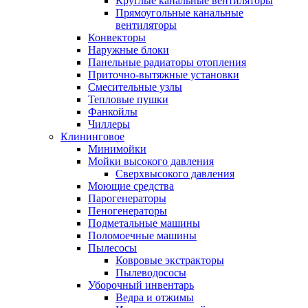
Круглые канальные вентиляторы
Прямоугольные канальные
вентиляторы
Конвекторы
Наружные блоки
Панельные радиаторы отопления
Приточно-вытяжные установки
Смесительные узлы
Тепловые пушки
Фанкойлы
Чиллеры
Клининговое
Минимойки
Мойки высокого давления
Сверхвысокого давления
Моющие средства
Парогенераторы
Пеногенераторы
Подметальные машины
Поломоечные машины
Пылесосы
Ковровые экстракторы
Пылеводососы
Уборочный инвентарь
Ведра и отжимы