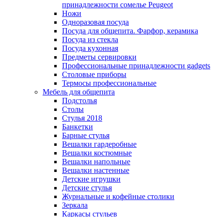
принадлежности сомелье Peugeot
Ножи
Одноразовая посуда
Посуда для общепита. Фарфор, керамика
Посуда из стекла
Посуда кухонная
Предметы сервировки
Профессиональные принадлежности gadgets
Столовые приборы
Термосы профессиональные
Мебель для общепита
Подстолья
Столы
Стулья 2018
Банкетки
Барные стулья
Вешалки гардеробные
Вешалки костюмные
Вешалки напольные
Вешалки настенные
Детские игрушки
Детские стулья
Журнальные и кофейные столики
Зеркала
Каркасы стульев