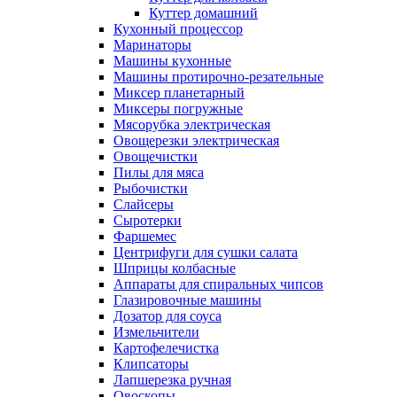
Куттер домашний
Кухонный процессор
Маринаторы
Машины кухонные
Машины протирочно-резательные
Миксер планетарный
Миксеры погружные
Мясорубка электрическая
Овощерезки электрическая
Овощечистки
Пилы для мяса
Рыбочистки
Слайсеры
Сыротерки
Фаршемес
Центрифуги для сушки салата
Шприцы колбасные
Аппараты для спиральных чипсов
Глазировочные машины
Дозатор для соуса
Измельчители
Картофелечистка
Клипсаторы
Лапшерезка ручная
Овоскопы