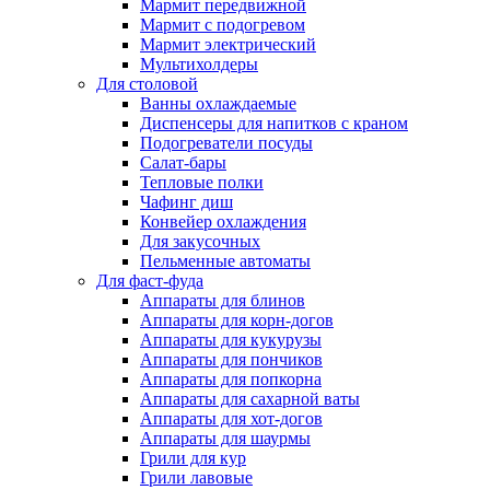
Мармит передвижной
Мармит с подогревом
Мармит электрический
Мультихолдеры
Для столовой
Ванны охлаждаемые
Диспенсеры для напитков с краном
Подогреватели посуды
Салат-бары
Тепловые полки
Чафинг диш
Конвейер охлаждения
Для закусочных
Пельменные автоматы
Для фаст-фуда
Аппараты для блинов
Аппараты для корн-догов
Аппараты для кукурузы
Аппараты для пончиков
Аппараты для попкорна
Аппараты для сахарной ваты
Аппараты для хот-догов
Аппараты для шаурмы
Грили для кур
Грили лавовые