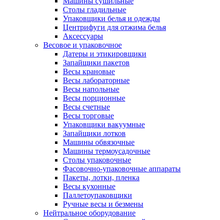
Машины сушильные
Столы гладильные
Упаковщики белья и одежды
Центрифуги для отжима белья
Аксессуары
Весовое и упаковочное
Датеры и этикировщики
Запайщики пакетов
Весы крановые
Весы лабораторные
Весы напольные
Весы порционные
Весы счетные
Весы торговые
Упаковщики вакуумные
Запайщики лотков
Машины обвязочные
Машины термоусадочные
Столы упаковочные
Фасовочно-упаковочные аппараты
Пакеты, лотки, пленка
Весы кухонные
Паллетоупаковщики
Ручные весы и безмены
Нейтральное оборудование