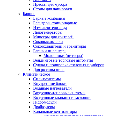
Прессы для мусора
Столы для панировки
Барное
Барные комбайны
Блендеры стационарные
Измельчители льда
Льдогенераторы
Миксеры для коктелей
Соковыжималки
Сокоохладители и граниторы
Барный инвентарь
Молочники (питчеры)
Вендинговые торговые автоматы
Сушка и полировка столовых приборов
Для розлива пива
Климатическое
Сплит-системы
Внутренние блоки
Водяные нагреватели
Воздушно-тепловые системы
Воздушные клапаны и заслонки
Гидромодули
Драйкулеры
Канальные вентиляторы