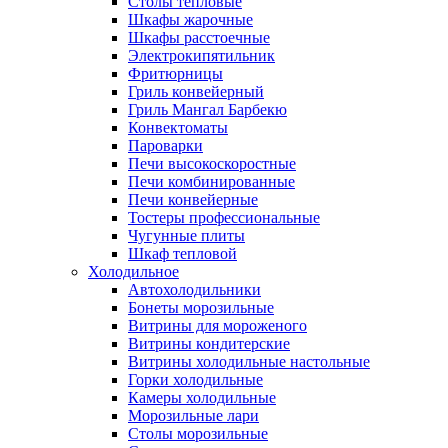
Столы тепловые
Шкафы жарочные
Шкафы расстоечные
Электрокипятильник
Фритюрницы
Гриль конвейерный
Гриль Мангал Барбекю
Конвектоматы
Пароварки
Печи высокоскоростные
Печи комбинированные
Печи конвейерные
Тостеры профессиональные
Чугунные плиты
Шкаф тепловой
Холодильное
Автохолодильники
Бонеты морозильные
Витрины для мороженого
Витрины кондитерские
Витрины холодильные настольные
Горки холодильные
Камеры холодильные
Морозильные лари
Столы морозильные