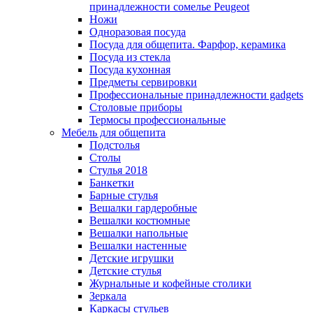
принадлежности сомелье Peugeot
Ножи
Одноразовая посуда
Посуда для общепита. Фарфор, керамика
Посуда из стекла
Посуда кухонная
Предметы сервировки
Профессиональные принадлежности gadgets
Столовые приборы
Термосы профессиональные
Мебель для общепита
Подстолья
Столы
Стулья 2018
Банкетки
Барные стулья
Вешалки гардеробные
Вешалки костюмные
Вешалки напольные
Вешалки настенные
Детские игрушки
Детские стулья
Журнальные и кофейные столики
Зеркала
Каркасы стульев