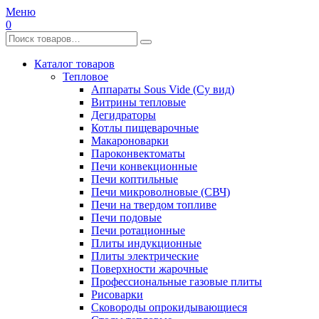
Меню
0
Каталог товаров
Тепловое
Аппараты Sous Vide (Су вид)
Витрины тепловые
Дегидраторы
Котлы пищеварочные
Макароноварки
Пароконвектоматы
Печи конвекционные
Печи коптильные
Печи микроволновые (СВЧ)
Печи на твердом топливе
Печи подовые
Печи ротационные
Плиты индукционные
Плиты электрические
Поверхности жарочные
Профессиональные газовые плиты
Рисоварки
Сковороды опрокидывающиеся