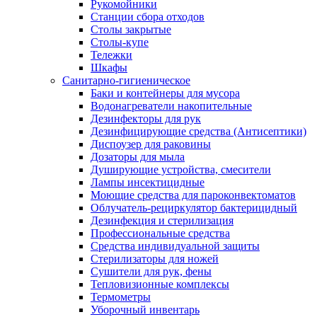
Рукомойники
Станции сбора отходов
Столы закрытые
Столы-купе
Тележки
Шкафы
Санитарно-гигиеническое
Баки и контейнеры для мусора
Водонагреватели накопительные
Дезинфекторы для рук
Дезинфицирующие средства (Антисептики)
Диспоузер для раковины
Дозаторы для мыла
Душирующие устройства, смесители
Лампы инсектицидные
Моющие средства для пароконвектоматов
Облучатель-рециркулятор бактерицидный
Дезинфекция и стерилизация
Профессиональные средства
Средства индивидуальной защиты
Стерилизаторы для ножей
Сушители для рук, фены
Тепловизионные комплексы
Термометры
Уборочный инвентарь