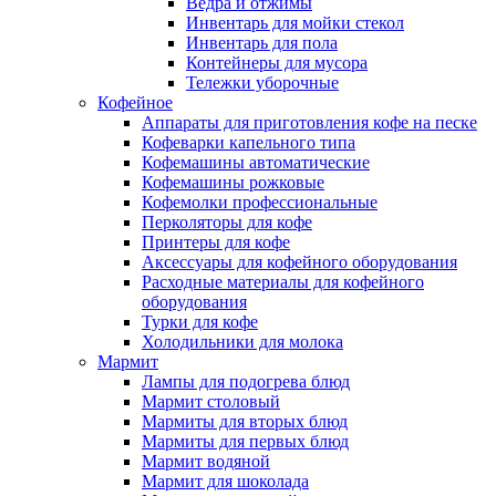
Ведра и отжимы
Инвентарь для мойки стекол
Инвентарь для пола
Контейнеры для мусора
Тележки уборочные
Кофейное
Аппараты для приготовления кофе на песке
Кофеварки капельного типа
Кофемашины автоматические
Кофемашины рожковые
Кофемолки профессиональные
Перколяторы для кофе
Принтеры для кофе
Аксессуары для кофейного оборудования
Расходные материалы для кофейного
оборудования
Турки для кофе
Холодильники для молока
Мармит
Лампы для подогрева блюд
Мармит столовый
Мармиты для вторых блюд
Мармиты для первых блюд
Мармит водяной
Мармит для шоколада