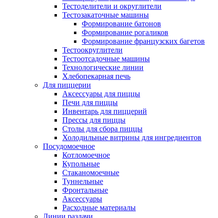
Тестоделители и округлители
Тестозакаточные машины
Формирование батонов
Формирование рогаликов
Формирование французских багетов
Тестоокруглители
Тестоотсадочные машины
Технологические линии
Хлебопекарная печь
Для пиццерии
Аксессуары для пиццы
Печи для пиццы
Инвентарь для пиццерий
Прессы для пиццы
Столы для сбора пиццы
Холодильные витрины для ингредиентов
Посудомоечное
Котломоечное
Купольные
Стаканомоечные
Туннельные
Фронтальные
Аксессуары
Расходные материалы
Линии раздачи