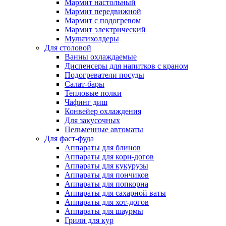
Мармит настольный
Мармит передвижной
Мармит с подогревом
Мармит электрический
Мультихолдеры
Для столовой
Ванны охлаждаемые
Диспенсеры для напитков с краном
Подогреватели посуды
Салат-бары
Тепловые полки
Чафинг диш
Конвейер охлаждения
Для закусочных
Пельменные автоматы
Для фаст-фуда
Аппараты для блинов
Аппараты для корн-догов
Аппараты для кукурузы
Аппараты для пончиков
Аппараты для попкорна
Аппараты для сахарной ваты
Аппараты для хот-догов
Аппараты для шаурмы
Грили для кур