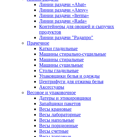
Линии раздачи «Abat»
Линии раздачи «Atesy»
Линии раздачи «Iterma»
Линии раздачи «Rada»
Контейнеры для овощей и сыпучих
продуктов
Линии раздачи "Радапро"
Прачечное
Катки гладильные
Машины стирально-сушильные
Машины стиральные
Машины сушильные
Столы гладильные
Упаковщики белья и одежды
Центрифуги для отжима белья
Аксессуары
Весовое и упаковочное
Датеры и этикировщики
Запайщики пакетов
Весы крановые
Весы лабораторные
Весы напольные
Весы порционные
Весы счетные
Весы торговые