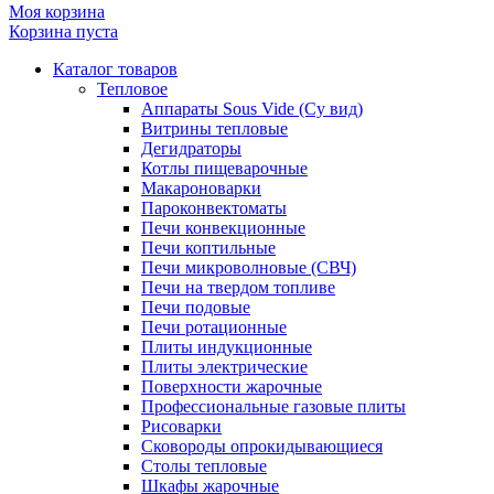
Моя корзина
Корзина пуста
Каталог товаров
Тепловое
Аппараты Sous Vide (Су вид)
Витрины тепловые
Дегидраторы
Котлы пищеварочные
Макароноварки
Пароконвектоматы
Печи конвекционные
Печи коптильные
Печи микроволновые (СВЧ)
Печи на твердом топливе
Печи подовые
Печи ротационные
Плиты индукционные
Плиты электрические
Поверхности жарочные
Профессиональные газовые плиты
Рисоварки
Сковороды опрокидывающиеся
Столы тепловые
Шкафы жарочные