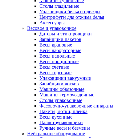
Машины сушильные
Столы гладильные
Упаковщики белья и одежды
Центрифуги для отжима белья
Аксессуары
Весовое и упаковочное
Датеры и этикировщики
Запайщики пакетов
Весы крановые
Весы лабораторные
Весы напольные
Весы порционные
Весы счетные
Весы торговые
Упаковщики вакуумные
Запайщики лотков
Машины обвязочные
Машины термоусадочные
Столы упаковочные
Фасовочно-упаковочные аппараты
Пакеты, лотки, пленка
Весы кухонные
Паллетоупаковщики
Ручные весы и безмены
Нейтральное оборудование