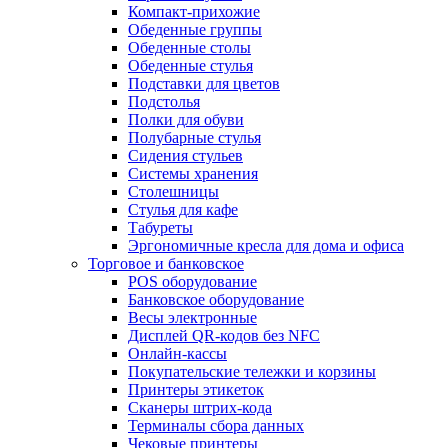
Компакт-прихожие
Обеденные группы
Обеденные столы
Обеденные стулья
Подставки для цветов
Подстолья
Полки для обуви
Полубарные стулья
Сидения стульев
Системы хранения
Столешницы
Стулья для кафе
Табуреты
Эргономичные кресла для дома и офиса
Торговое и банковское
POS оборудование
Банковское оборудование
Весы электронные
Дисплей QR-кодов без NFC
Онлайн-кассы
Покупательские тележки и корзины
Принтеры этикеток
Сканеры штрих-кода
Терминалы сбора данных
Чековые принтеры