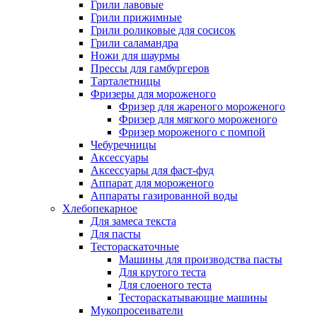
Грили лавовые
Грили прижимные
Грили роликовые для сосисок
Грили саламандра
Ножи для шаурмы
Прессы для гамбургеров
Тарталетницы
Фризеры для мороженого
Фризер для жареного мороженого
Фризер для мягкого мороженого
Фризер мороженого с помпой
Чебуречницы
Аксессуары
Аксессуары для фаст-фуд
Аппарат для мороженого
Аппараты газированной воды
Хлебопекарное
Для замеса текста
Для пасты
Тестораскаточные
Машины для производства пасты
Для крутого теста
Для слоеного теста
Тестораскатывающие машины
Мукопросеиватели