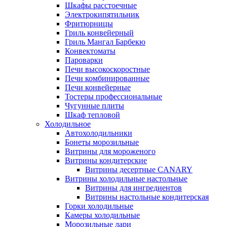
Шкафы расстоечные
Электрокипятильник
Фритюрницы
Гриль конвейерный
Гриль Мангал Барбекю
Конвектоматы
Пароварки
Печи высокоскоростные
Печи комбинированные
Печи конвейерные
Тостеры профессиональные
Чугунные плиты
Шкаф тепловой
Холодильное
Автохолодильники
Бонеты морозильные
Витрины для мороженого
Витрины кондитерские
Витрины десертные CANARY
Витрины холодильные настольные
Витрины для ингредиентов
Витрины настольные кондитерская
Горки холодильные
Камеры холодильные
Морозильные лари