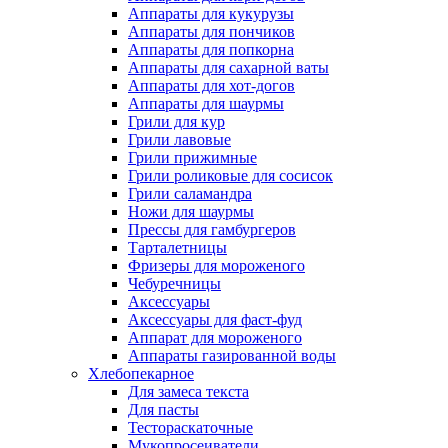
Аппараты для кукурузы
Аппараты для пончиков
Аппараты для попкорна
Аппараты для сахарной ваты
Аппараты для хот-догов
Аппараты для шаурмы
Грили для кур
Грили лавовые
Грили прижимные
Грили роликовые для сосисок
Грили саламандра
Ножи для шаурмы
Прессы для гамбургеров
Тарталетницы
Фризеры для мороженого
Чебуречницы
Аксессуары
Аксессуары для фаст-фуд
Аппарат для мороженого
Аппараты газированной воды
Хлебопекарное
Для замеса текста
Для пасты
Тестораскаточные
Мукопросеиватели