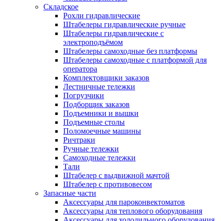
Складское
Рохли гидравлические
Штабелеры гидравлические ручные
Штабелеры гидравлические с
электроподъёмом
Штабелеры самоходные без платформы
Штабелеры самоходные с платформой для
оператора
Комплектовщики заказов
Лестничные тележки
Погрузчики
Подборщик заказов
Подъемники и вышки
Подъемные столы
Поломоечные машины
Ричтраки
Ручные тележки
Самоходные тележки
Тали
Штабелер с выдвижной мачтой
Штабелер с противовесом
Запасные части
Аксессуары для пароконвектоматов
Аксессуары для теплового оборудования
Аксессуары для холодильного оборудования