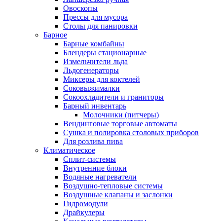
Овоскопы
Прессы для мусора
Столы для панировки
Барное
Барные комбайны
Блендеры стационарные
Измельчители льда
Льдогенераторы
Миксеры для коктелей
Соковыжималки
Сокоохладители и граниторы
Барный инвентарь
Молочники (питчеры)
Вендинговые торговые автоматы
Сушка и полировка столовых приборов
Для розлива пива
Климатическое
Сплит-системы
Внутренние блоки
Водяные нагреватели
Воздушно-тепловые системы
Воздушные клапаны и заслонки
Гидромодули
Драйкулеры