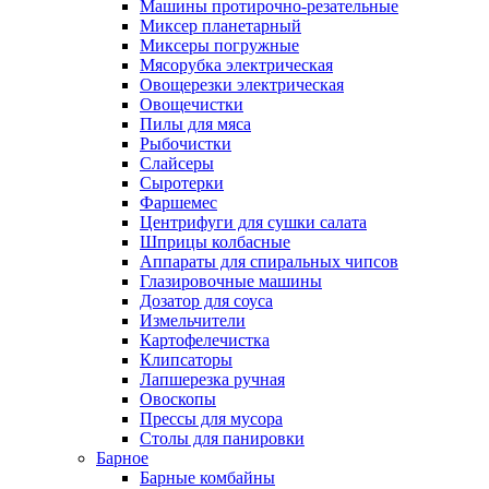
Машины протирочно-резательные
Миксер планетарный
Миксеры погружные
Мясорубка электрическая
Овощерезки электрическая
Овощечистки
Пилы для мяса
Рыбочистки
Слайсеры
Сыротерки
Фаршемес
Центрифуги для сушки салата
Шприцы колбасные
Аппараты для спиральных чипсов
Глазировочные машины
Дозатор для соуса
Измельчители
Картофелечистка
Клипсаторы
Лапшерезка ручная
Овоскопы
Прессы для мусора
Столы для панировки
Барное
Барные комбайны