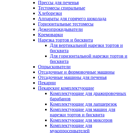
Прессы для печенья
Тестомесы спиральные
Хлеборезки
Аппараты для горячего шоколада
Горизонтальные тестомесы
Дежеопрокидыватели
Кремоварки
Нарезка тортов и бисквита
Для вертикальной нарезки тортов и
бисквита
Для горизонтальной нарезки тортов и
бисквита
Опрыскиватели
Отсадочные и формовочные машины
Отсадочные машины для печенья
Пекарни
Пекарские комплектующие
Комплектующие для дражировочных
барабанов
Комплектующие для лапшерезок
Комплектующие для машин для
нарезки тортов и бисквита
Комплектующие для миксеров
Комплектующие для
мукопросеивателей