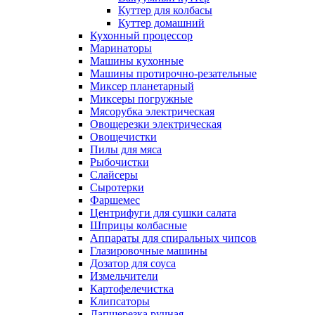
Куттер для колбасы
Куттер домашний
Кухонный процессор
Маринаторы
Машины кухонные
Машины протирочно-резательные
Миксер планетарный
Миксеры погружные
Мясорубка электрическая
Овощерезки электрическая
Овощечистки
Пилы для мяса
Рыбочистки
Слайсеры
Сыротерки
Фаршемес
Центрифуги для сушки салата
Шприцы колбасные
Аппараты для спиральных чипсов
Глазировочные машины
Дозатор для соуса
Измельчители
Картофелечистка
Клипсаторы
Лапшерезка ручная