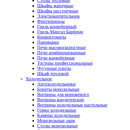
Столы тепловые
Шкафы жарочные
Шкафы расстоечные
Электрокипятильник
Фритюрницы
Гриль конвейерный
Гриль Мангал Барбекю
Конвектоматы
Пароварки
Печи высокоскоростные
Печи комбинированные
Печи конвейерные
Тостеры профессиональные
Чугунные плиты
Шкаф тепловой
Холодильное
Автохолодильники
Бонеты морозильные
Витрины для мороженого
Витрины кондитерские
Витрины холодильные настольные
Горки холодильные
Камеры холодильные
Морозильные лари
Столы морозильные