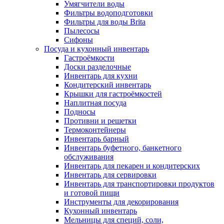
Умягчители воды
Фильтры водоподготовки
Фильтры для воды Brita
Пылесосы
Сифоны
Посуда и кухонный инвентарь
Гастроёмкости
Доски разделочные
Инвентарь для кухни
Кондитерский инвентарь
Крышки для гастроёмкостей
Наплитная посуда
Подносы
Противни и решетки
Термоконтейнеры
Инвентарь барный
Инвентарь буфетного, банкетного
обслуживания
Инвентарь для пекарен и кондитерских
Инвентарь для сервировки
Инвентарь для транспортировки продуктов
и готовой пищи
Инструменты для декорирования
Кухонный инвентарь
Мельницы для специй, соли,