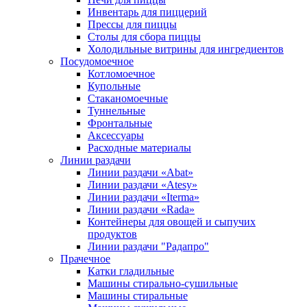
Инвентарь для пиццерий
Прессы для пиццы
Столы для сбора пиццы
Холодильные витрины для ингредиентов
Посудомоечное
Котломоечное
Купольные
Стаканомоечные
Туннельные
Фронтальные
Аксессуары
Расходные материалы
Линии раздачи
Линии раздачи «Abat»
Линии раздачи «Atesy»
Линии раздачи «Iterma»
Линии раздачи «Rada»
Контейнеры для овощей и сыпучих
продуктов
Линии раздачи "Радапро"
Прачечное
Катки гладильные
Машины стирально-сушильные
Машины стиральные