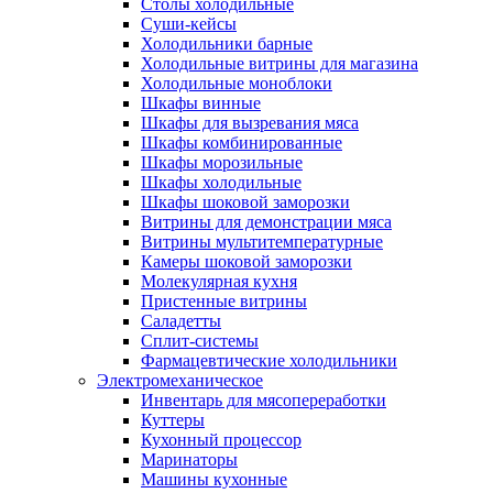
Столы холодильные
Суши-кейсы
Холодильники барные
Холодильные витрины для магазина
Холодильные моноблоки
Шкафы винные
Шкафы для вызревания мяса
Шкафы комбинированные
Шкафы морозильные
Шкафы холодильные
Шкафы шоковой заморозки
Витрины для демонстрации мяса
Витрины мультитемпературные
Камеры шоковой заморозки
Молекулярная кухня
Пристенные витрины
Саладетты
Сплит-системы
Фармацевтические холодильники
Электромеханическое
Инвентарь для мясопереработки
Куттеры
Кухонный процессор
Маринаторы
Машины кухонные