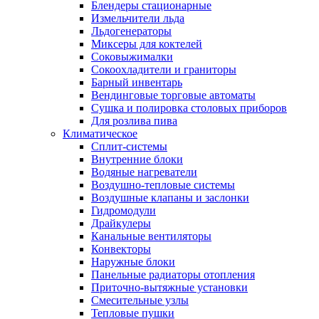
Блендеры стационарные
Измельчители льда
Льдогенераторы
Миксеры для коктелей
Соковыжималки
Сокоохладители и граниторы
Барный инвентарь
Вендинговые торговые автоматы
Сушка и полировка столовых приборов
Для розлива пива
Климатическое
Сплит-системы
Внутренние блоки
Водяные нагреватели
Воздушно-тепловые системы
Воздушные клапаны и заслонки
Гидромодули
Драйкулеры
Канальные вентиляторы
Конвекторы
Наружные блоки
Панельные радиаторы отопления
Приточно-вытяжные установки
Смесительные узлы
Тепловые пушки