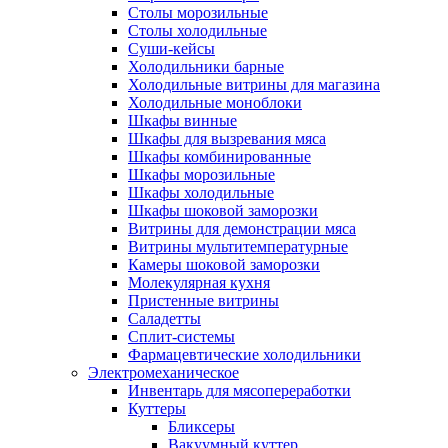
Столы морозильные
Столы холодильные
Суши-кейсы
Холодильники барные
Холодильные витрины для магазина
Холодильные моноблоки
Шкафы винные
Шкафы для вызревания мяса
Шкафы комбинированные
Шкафы морозильные
Шкафы холодильные
Шкафы шоковой заморозки
Витрины для демонстрации мяса
Витрины мультитемпературные
Камеры шоковой заморозки
Молекулярная кухня
Пристенные витрины
Саладетты
Сплит-системы
Фармацевтические холодильники
Электромеханическое
Инвентарь для мясопереработки
Куттеры
Бликсеры
Вакуумный куттер