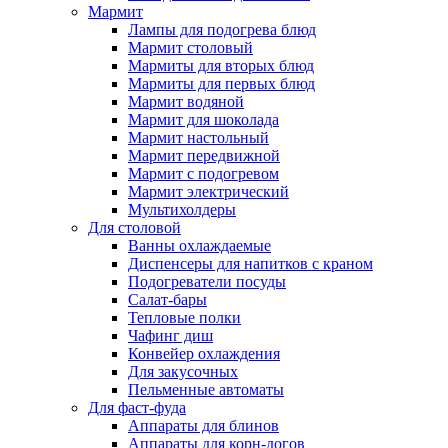
Мармит
Лампы для подогрева блюд
Мармит столовый
Мармиты для вторых блюд
Мармиты для первых блюд
Мармит водяной
Мармит для шоколада
Мармит настольный
Мармит передвижной
Мармит с подогревом
Мармит электрический
Мультихолдеры
Для столовой
Ванны охлаждаемые
Диспенсеры для напитков с краном
Подогреватели посуды
Салат-бары
Тепловые полки
Чафинг диш
Конвейер охлаждения
Для закусочных
Пельменные автоматы
Для фаст-фуда
Аппараты для блинов
Аппараты для корн-догов