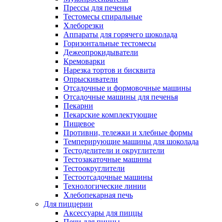
Прессы для печенья
Тестомесы спиральные
Хлеборезки
Аппараты для горячего шоколада
Горизонтальные тестомесы
Дежеопрокидыватели
Кремоварки
Нарезка тортов и бисквита
Опрыскиватели
Отсадочные и формовочные машины
Отсадочные машины для печенья
Пекарни
Пекарские комплектующие
Пищевое
Противни, тележки и хлебные формы
Темперирующие машины для шоколада
Тестоделители и округлители
Тестозакаточные машины
Тестоокруглители
Тестоотсадочные машины
Технологические линии
Хлебопекарная печь
Для пиццерии
Аксессуары для пиццы
Печи для пиццы