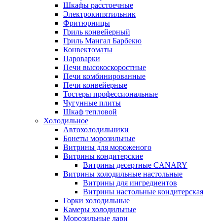
Шкафы расстоечные
Электрокипятильник
Фритюрницы
Гриль конвейерный
Гриль Мангал Барбекю
Конвектоматы
Пароварки
Печи высокоскоростные
Печи комбинированные
Печи конвейерные
Тостеры профессиональные
Чугунные плиты
Шкаф тепловой
Холодильное
Автохолодильники
Бонеты морозильные
Витрины для мороженого
Витрины кондитерские
Витрины десертные CANARY
Витрины холодильные настольные
Витрины для ингредиентов
Витрины настольные кондитерская
Горки холодильные
Камеры холодильные
Морозильные лари