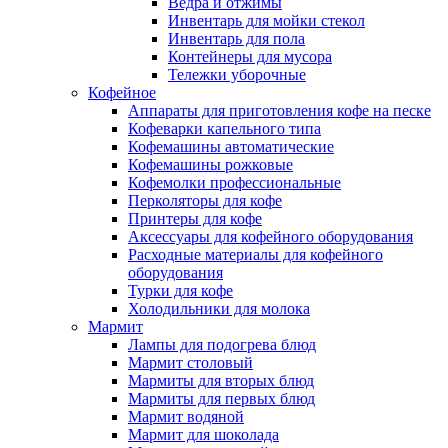
Ведра и отжимы
Инвентарь для мойки стекол
Инвентарь для пола
Контейнеры для мусора
Тележки уборочные
Кофейное
Аппараты для приготовления кофе на песке
Кофеварки капельного типа
Кофемашины автоматические
Кофемашины рожковые
Кофемолки профессиональные
Перколяторы для кофе
Принтеры для кофе
Аксессуары для кофейного оборудования
Расходные материалы для кофейного
оборудования
Турки для кофе
Холодильники для молока
Мармит
Лампы для подогрева блюд
Мармит столовый
Мармиты для вторых блюд
Мармиты для первых блюд
Мармит водяной
Мармит для шоколада