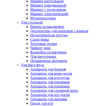
Мармит настольный
Мармит передвижной
Мармит с подогревом
Мармит электрический
Мультихолдеры
Для столовой
Ванны охлаждаемые
Диспенсеры для напитков с краном
Подогреватели посуды
Салат-бары
Тепловые полки
Чафинг диш
Конвейер охлаждения
Для закусочных
Пельменные автоматы
Для фаст-фуда
Аппараты для блинов
Аппараты для корн-догов
Аппараты для кукурузы
Аппараты для пончиков
Аппараты для попкорна
Аппараты для сахарной ваты
Аппараты для хот-догов
Аппараты для шаурмы
Грили для кур