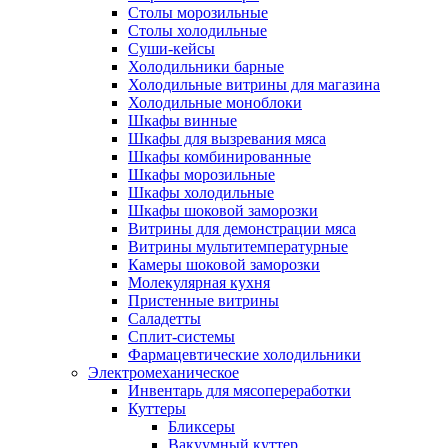
Столы морозильные
Столы холодильные
Суши-кейсы
Холодильники барные
Холодильные витрины для магазина
Холодильные моноблоки
Шкафы винные
Шкафы для вызревания мяса
Шкафы комбинированные
Шкафы морозильные
Шкафы холодильные
Шкафы шоковой заморозки
Витрины для демонстрации мяса
Витрины мультитемпературные
Камеры шоковой заморозки
Молекулярная кухня
Пристенные витрины
Саладетты
Сплит-системы
Фармацевтические холодильники
Электромеханическое
Инвентарь для мясопереработки
Куттеры
Бликсеры
Вакуумный куттер