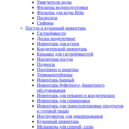
Умягчители воды
Фильтры водоподготовки
Фильтры для воды Brita
Пылесосы
Сифоны
Посуда и кухонный инвентарь
Гастроёмкости
Доски разделочные
Инвентарь для кухни
Кондитерский инвентарь
Крышки для гастроёмкостей
Наплитная посуда
Подносы
Противни и решетки
Термоконтейнеры
Инвентарь барный
Инвентарь буфетного, банкетного
обслуживания
Инвентарь для пекарен и кондитерских
Инвентарь для сервировки
Инвентарь для транспортировки продуктов
и готовой пищи
Инструменты для декорирования
Кухонный инвентарь
Мельницы для специй, соли,