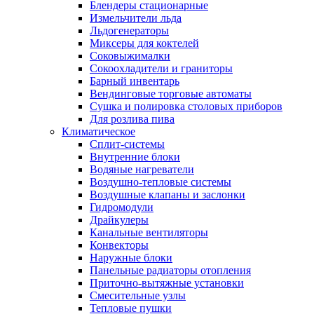
Блендеры стационарные
Измельчители льда
Льдогенераторы
Миксеры для коктелей
Соковыжималки
Сокоохладители и граниторы
Барный инвентарь
Вендинговые торговые автоматы
Сушка и полировка столовых приборов
Для розлива пива
Климатическое
Сплит-системы
Внутренние блоки
Водяные нагреватели
Воздушно-тепловые системы
Воздушные клапаны и заслонки
Гидромодули
Драйкулеры
Канальные вентиляторы
Конвекторы
Наружные блоки
Панельные радиаторы отопления
Приточно-вытяжные установки
Смесительные узлы
Тепловые пушки