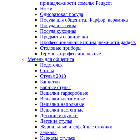
принадлежности сомелье Peugeot
Ножи
Одноразовая посуда
Посуда для общепита. Фарфор, керамика
Посуда из стекла
Посуда кухонная
Предметы сервировки
Профессиональные принадлежности gadgets
Столовые приборы
Термосы профессиональные
Мебель для общепита
Подстолья
Столы
Стулья 2018
Банкетки
Барные стулья
Вешалки гардеробные
Вешалки костюмные
Вешалки напольные
Вешалки настенные
Детские игрушки
Детские стулья
Журнальные и кофейные столики
Зеркала
Каркасы стульев