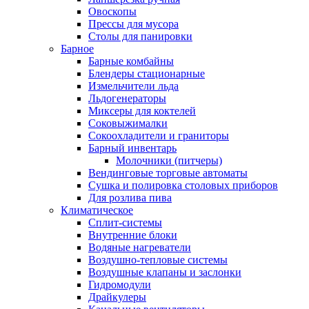
Овоскопы
Прессы для мусора
Столы для панировки
Барное
Барные комбайны
Блендеры стационарные
Измельчители льда
Льдогенераторы
Миксеры для коктелей
Соковыжималки
Сокоохладители и граниторы
Барный инвентарь
Молочники (питчеры)
Вендинговые торговые автоматы
Сушка и полировка столовых приборов
Для розлива пива
Климатическое
Сплит-системы
Внутренние блоки
Водяные нагреватели
Воздушно-тепловые системы
Воздушные клапаны и заслонки
Гидромодули
Драйкулеры