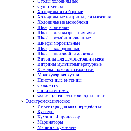
Столы холодильные
Суши-кейсы
Холодильники барные
Холодильные витрины для магазина
Холодильные моноблоки
Шкафы винные
Шкафы для вызревания мяса
Шкафы комбинированные
Шкафы морозильные
Шкафы холодильные
Шкафы шоковой заморозки
Витрины для демонстрации мяса
Витрины мультитемпературные
Камеры шоковой заморозки
Молекулярная кухня
Пристенные витрины
Саладетты
Сплит-системы
Фармацевтические холодильники
Электромеханическое
Инвентарь для мясопереработки
Куттеры
Кухонный процессор
Маринаторы
Машины кухонные