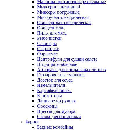
Машины протирочно-резательные
Миксер планетарный
Миксеры погружные
Мясорубка электрическая
Овощерезки электрическая
Овощечистки
Пилы для мяса
Рыбочистки
Слайсеры
Сыротерки
Фаршемес
Центрифуги для сушки салата
Шприцы колбасные
Аппараты для спиральных чипсов
Глазировочные машины
Дозатор для соуса
Измельчители
Картофелечистка
Клипсаторы
Лапшерезка ручная
Овоскопы
Прессы для мусора
Столы для панировки
Барное
Барные комбайны