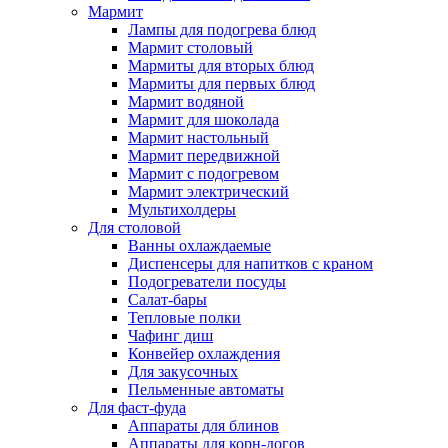
Мармит
Лампы для подогрева блюд
Мармит столовый
Мармиты для вторых блюд
Мармиты для первых блюд
Мармит водяной
Мармит для шоколада
Мармит настольный
Мармит передвижной
Мармит с подогревом
Мармит электрический
Мультихолдеры
Для столовой
Ванны охлаждаемые
Диспенсеры для напитков с краном
Подогреватели посуды
Салат-бары
Тепловые полки
Чафинг диш
Конвейер охлаждения
Для закусочных
Пельменные автоматы
Для фаст-фуда
Аппараты для блинов
Аппараты для корн-догов