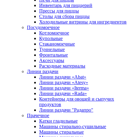
Инвентарь для пиццерий
Прессы для пиццы
Столы для сбора пиццы
Холодильные витрины для ингредиентов
Посудомоечное
Котломоечное
Купольные
Стаканомоечные
Туннельные
Фронтальные
Аксессуары
Расходные материалы
Линии раздачи
Линии раздачи «Abat»
Линии раздачи «Atesy»
Линии раздачи «Iterma»
Линии раздачи «Rada»
Контейнеры для овощей и сыпучих
продуктов
Линии раздачи "Радапро"
Прачечное
Катки гладильные
Машины стирально-сушильные
Машины стиральные