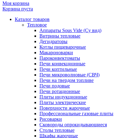
Моя корзина
Корзина пуста
Каталог товаров
Тепловое
Аппараты Sous Vide (Су вид)
Витрины тепловые
Дегидраторы
Котлы пищеварочные
Макароноварки
Пароконвектоматы
Печи конвекционные
Печи коптильные
Печи микроволновые (СВЧ)
Печи на твердом топливе
Печи подовые
Печи ротационные
Плиты индукционные
Плиты электрические
Поверхности жарочные
Профессиональные газовые плиты
Рисоварки
Сковороды опрокидывающиеся
Столы тепловые
Шкафы жарочные