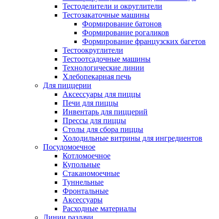
Тестоделители и округлители
Тестозакаточные машины
Формирование батонов
Формирование рогаликов
Формирование французских багетов
Тестоокруглители
Тестоотсадочные машины
Технологические линии
Хлебопекарная печь
Для пиццерии
Аксессуары для пиццы
Печи для пиццы
Инвентарь для пиццерий
Прессы для пиццы
Столы для сбора пиццы
Холодильные витрины для ингредиентов
Посудомоечное
Котломоечное
Купольные
Стаканомоечные
Туннельные
Фронтальные
Аксессуары
Расходные материалы
Линии раздачи