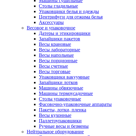
Машины сушильные
Столы гладильные
Упаковщики белья и одежды
Центрифуги для отжима белья
Аксессуары
Весовое и упаковочное
Датеры и этикировщики
Запайщики пакетов
Весы крановые
Весы лабораторные
Весы напольные
Весы порционные
Весы счетные
Весы торговые
Упаковщики вакуумные
Запайщики лотков
Машины обвязочные
Машины термоусадочные
Столы упаковочные
Фасовочно-упаковочные аппараты
Пакеты, лотки, пленка
Весы кухонные
Паллетоупаковщики
Ручные весы и безмены
Нейтральное оборудование