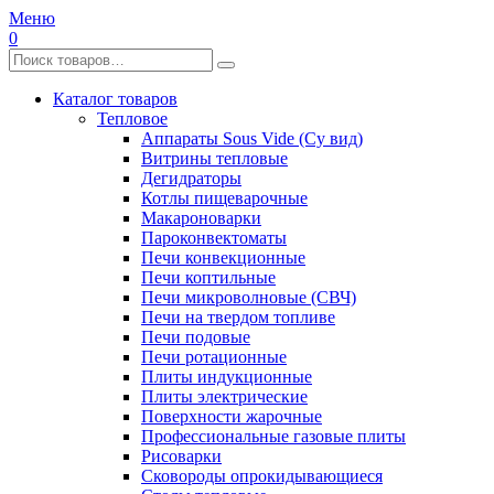
Меню
0
Каталог товаров
Тепловое
Аппараты Sous Vide (Су вид)
Витрины тепловые
Дегидраторы
Котлы пищеварочные
Макароноварки
Пароконвектоматы
Печи конвекционные
Печи коптильные
Печи микроволновые (СВЧ)
Печи на твердом топливе
Печи подовые
Печи ротационные
Плиты индукционные
Плиты электрические
Поверхности жарочные
Профессиональные газовые плиты
Рисоварки
Сковороды опрокидывающиеся