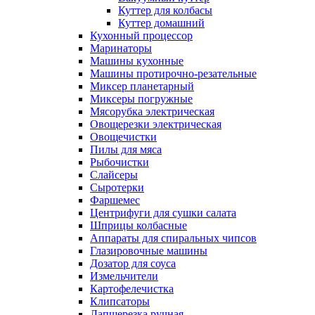
Куттер для колбасы
Куттер домашний
Кухонный процессор
Маринаторы
Машины кухонные
Машины протирочно-резательные
Миксер планетарный
Миксеры погружные
Мясорубка электрическая
Овощерезки электрическая
Овощечистки
Пилы для мяса
Рыбочистки
Слайсеры
Сыротерки
Фаршемес
Центрифуги для сушки салата
Шприцы колбасные
Аппараты для спиральных чипсов
Глазировочные машины
Дозатор для соуса
Измельчители
Картофелечистка
Клипсаторы
Лапшерезка ручная