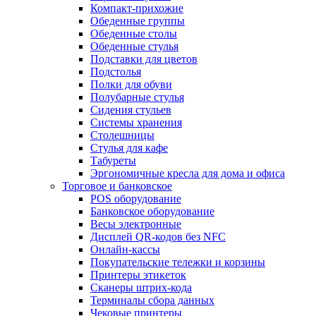
Компакт-прихожие
Обеденные группы
Обеденные столы
Обеденные стулья
Подставки для цветов
Подстолья
Полки для обуви
Полубарные стулья
Сидения стульев
Системы хранения
Столешницы
Стулья для кафе
Табуреты
Эргономичные кресла для дома и офиса
Торговое и банковское
POS оборудование
Банковское оборудование
Весы электронные
Дисплей QR-кодов без NFC
Онлайн-кассы
Покупательские тележки и корзины
Принтеры этикеток
Сканеры штрих-кода
Терминалы сбора данных
Чековые принтеры