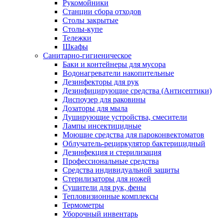
Рукомойники
Станции сбора отходов
Столы закрытые
Столы-купе
Тележки
Шкафы
Санитарно-гигиеническое
Баки и контейнеры для мусора
Водонагреватели накопительные
Дезинфекторы для рук
Дезинфицирующие средства (Антисептики)
Диспоузер для раковины
Дозаторы для мыла
Душирующие устройства, смесители
Лампы инсектицидные
Моющие средства для пароконвектоматов
Облучатель-рециркулятор бактерицидный
Дезинфекция и стерилизация
Профессиональные средства
Средства индивидуальной защиты
Стерилизаторы для ножей
Сушители для рук, фены
Тепловизионные комплексы
Термометры
Уборочный инвентарь