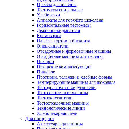
Прессы для печенья
Тестомесы спиральные
Хлеборезки
Аппараты для горячего шоколада
Горизонтальные тестомесы
Дежеопрокидыватели
Кремоварки
Нарезка тортов и бисквита
Опрыскиватели
Отсадочные и формовочные машины
Отсадочные машины для печенья
Пекарни
Пекарские комплектующие
Пищевое
Противни, тележки и хлебные формы
Темперирующие машины для шоколада
Тестоделители и округлители
Тестозакаточные машины
Тестоокруглители
Тестоотсадочные машины
Технологические линии
Хлебопекарная печь
Для пиццерии
Аксессуары для пиццы
Печи для пиццы