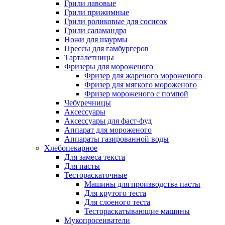
Грили лавовые
Грили прижимные
Грили роликовые для сосисок
Грили саламандра
Ножи для шаурмы
Прессы для гамбургеров
Тарталетницы
Фризеры для мороженого
Фризер для жареного мороженого
Фризер для мягкого мороженого
Фризер мороженого с помпой
Чебуречницы
Аксессуары
Аксессуары для фаст-фуд
Аппарат для мороженого
Аппараты газированной воды
Хлебопекарное
Для замеса текста
Для пасты
Тестораскаточные
Машины для производства пасты
Для крутого теста
Для слоеного теста
Тестораскатывающие машины
Мукопросеиватели