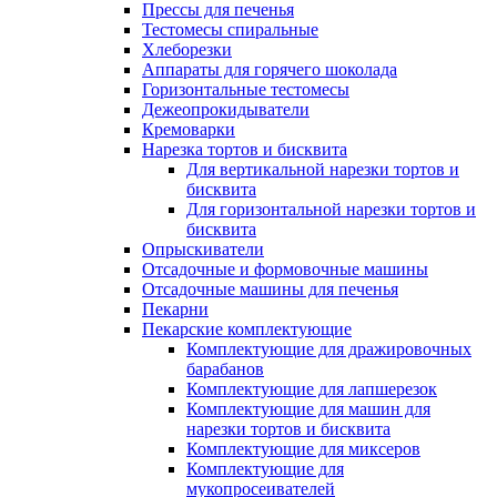
Прессы для печенья
Тестомесы спиральные
Хлеборезки
Аппараты для горячего шоколада
Горизонтальные тестомесы
Дежеопрокидыватели
Кремоварки
Нарезка тортов и бисквита
Для вертикальной нарезки тортов и
бисквита
Для горизонтальной нарезки тортов и
бисквита
Опрыскиватели
Отсадочные и формовочные машины
Отсадочные машины для печенья
Пекарни
Пекарские комплектующие
Комплектующие для дражировочных
барабанов
Комплектующие для лапшерезок
Комплектующие для машин для
нарезки тортов и бисквита
Комплектующие для миксеров
Комплектующие для
мукопросеивателей