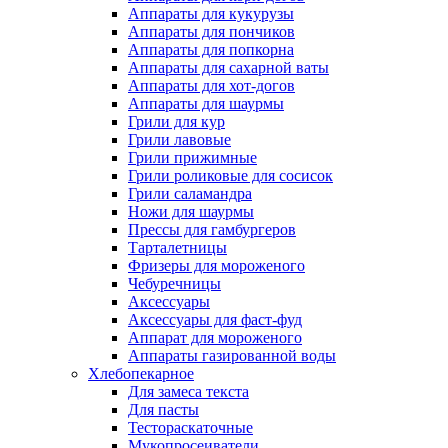
Аппараты для кукурузы
Аппараты для пончиков
Аппараты для попкорна
Аппараты для сахарной ваты
Аппараты для хот-догов
Аппараты для шаурмы
Грили для кур
Грили лавовые
Грили прижимные
Грили роликовые для сосисок
Грили саламандра
Ножи для шаурмы
Прессы для гамбургеров
Тарталетницы
Фризеры для мороженого
Чебуречницы
Аксессуары
Аксессуары для фаст-фуд
Аппарат для мороженого
Аппараты газированной воды
Хлебопекарное
Для замеса текста
Для пасты
Тестораскаточные
Мукопросеиватели