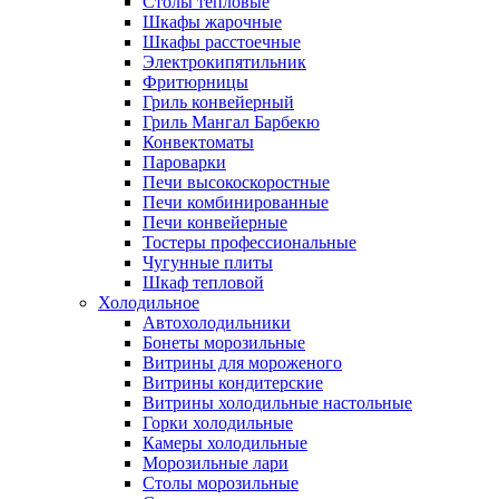
Столы тепловые
Шкафы жарочные
Шкафы расстоечные
Электрокипятильник
Фритюрницы
Гриль конвейерный
Гриль Мангал Барбекю
Конвектоматы
Пароварки
Печи высокоскоростные
Печи комбинированные
Печи конвейерные
Тостеры профессиональные
Чугунные плиты
Шкаф тепловой
Холодильное
Автохолодильники
Бонеты морозильные
Витрины для мороженого
Витрины кондитерские
Витрины холодильные настольные
Горки холодильные
Камеры холодильные
Морозильные лари
Столы морозильные