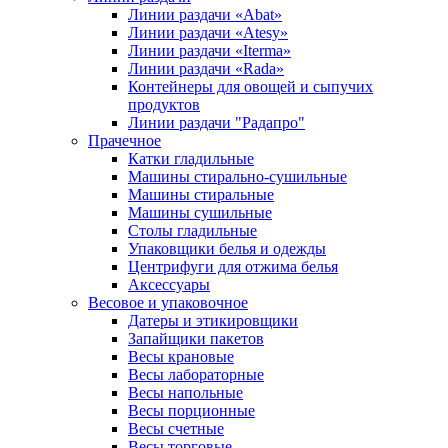
Линии раздачи «Abat»
Линии раздачи «Atesy»
Линии раздачи «Iterma»
Линии раздачи «Rada»
Контейнеры для овощей и сыпучих
продуктов
Линии раздачи "Радапро"
Прачечное
Катки гладильные
Машины стирально-сушильные
Машины стиральные
Машины сушильные
Столы гладильные
Упаковщики белья и одежды
Центрифуги для отжима белья
Аксессуары
Весовое и упаковочное
Датеры и этикировщики
Запайщики пакетов
Весы крановые
Весы лабораторные
Весы напольные
Весы порционные
Весы счетные
Весы торговые