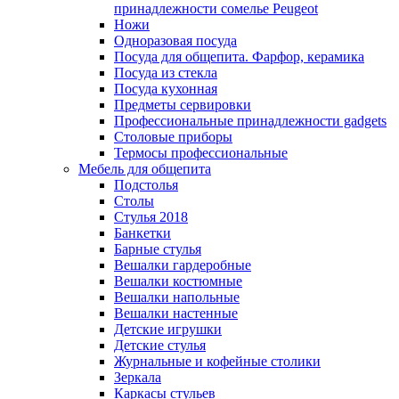
принадлежности сомелье Peugeot
Ножи
Одноразовая посуда
Посуда для общепита. Фарфор, керамика
Посуда из стекла
Посуда кухонная
Предметы сервировки
Профессиональные принадлежности gadgets
Столовые приборы
Термосы профессиональные
Мебель для общепита
Подстолья
Столы
Стулья 2018
Банкетки
Барные стулья
Вешалки гардеробные
Вешалки костюмные
Вешалки напольные
Вешалки настенные
Детские игрушки
Детские стулья
Журнальные и кофейные столики
Зеркала
Каркасы стульев