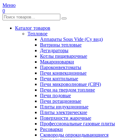
Меню
0
Каталог товаров
Тепловое
Аппараты Sous Vide (Су вид)
Витрины тепловые
Дегидраторы
Котлы пищеварочные
Макароноварки
Пароконвектоматы
Печи конвекционные
Печи коптильные
Печи микроволновые (СВЧ)
Печи на твердом топливе
Печи подовые
Печи ротационные
Плиты индукционные
Плиты электрические
Поверхности жарочные
Профессиональные газовые плиты
Рисоварки
Сковороды опрокидывающиеся