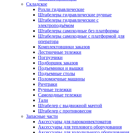
Складское
Рохли гидравлические
Штабелеры гидравлические ручные
Штабелеры гидравлические с
электроподъёмом
Штабелеры самоходные без платформы
Штабелеры самоходные с платформой для
оператора
Комплектовщики заказов
Лестничные тележки
Погрузчики
Подборщик заказов
Подъемники и вышки
Подъемные столы
Поломоечные машины
Ричтраки
Ручные тележки
Самоходные тележки
Тали
Штабелер с выдвижной мачтой
Штабелер с противовесом
Запасные части
Аксессуары для пароконвектоматов
Аксессуары для теплового оборудования
Аксессуары для холодильного оборудования