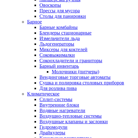
Овоскопы
Прессы для мусора
Столы для панировки
Барное
Барные комбайны
Блендеры стационарные
Измельчители льда
Льдогенераторы
Миксеры для коктелей
Соковыжималки
Сокоохладители и граниторы
Барный инвентарь
Молочники (питчеры)
Вендинговые торговые автоматы
Сушка и полировка столовых приборов
Для розлива пива
Климатическое
Сплит-системы
Внутренние блоки
Водяные нагреватели
Воздушно-тепловые системы
Воздушные клапаны и заслонки
Гидромодули
Драйкулеры