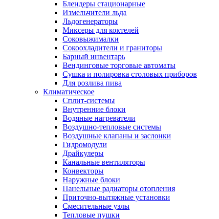
Блендеры стационарные
Измельчители льда
Льдогенераторы
Миксеры для коктелей
Соковыжималки
Сокоохладители и граниторы
Барный инвентарь
Вендинговые торговые автоматы
Сушка и полировка столовых приборов
Для розлива пива
Климатическое
Сплит-системы
Внутренние блоки
Водяные нагреватели
Воздушно-тепловые системы
Воздушные клапаны и заслонки
Гидромодули
Драйкулеры
Канальные вентиляторы
Конвекторы
Наружные блоки
Панельные радиаторы отопления
Приточно-вытяжные установки
Смесительные узлы
Тепловые пушки