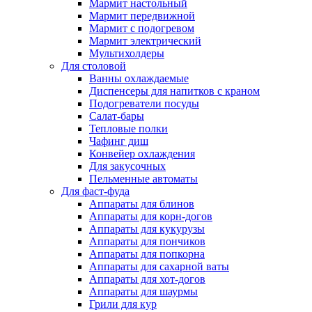
Мармит настольный
Мармит передвижной
Мармит с подогревом
Мармит электрический
Мультихолдеры
Для столовой
Ванны охлаждаемые
Диспенсеры для напитков с краном
Подогреватели посуды
Салат-бары
Тепловые полки
Чафинг диш
Конвейер охлаждения
Для закусочных
Пельменные автоматы
Для фаст-фуда
Аппараты для блинов
Аппараты для корн-догов
Аппараты для кукурузы
Аппараты для пончиков
Аппараты для попкорна
Аппараты для сахарной ваты
Аппараты для хот-догов
Аппараты для шаурмы
Грили для кур