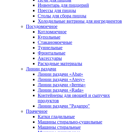
Инвентарь для пиццерий
Прессы для пиццы
Столы для сбора пиццы
Холодильные витрины для ингредиентов
Посудомоечное
Котломоечное
Купольные
Стаканомоечные
Туннельные
Фронтальные
Аксессуары
Расходные материалы
Линии раздачи
Линии раздачи «Abat»
Линии раздачи «Atesy»
Линии раздачи «Iterma»
Линии раздачи «Rada»
Контейнеры для овощей и сыпучих
продуктов
Линии раздачи "Радапро"
Прачечное
Катки гладильные
Машины стирально-сушильные
Машины стиральные