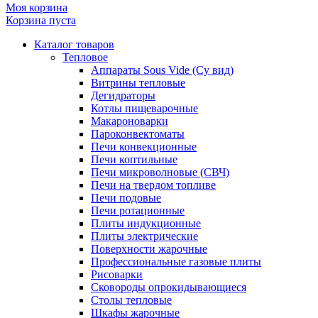
Моя корзина
Корзина пуста
Каталог товаров
Тепловое
Аппараты Sous Vide (Су вид)
Витрины тепловые
Дегидраторы
Котлы пищеварочные
Макароноварки
Пароконвектоматы
Печи конвекционные
Печи коптильные
Печи микроволновые (СВЧ)
Печи на твердом топливе
Печи подовые
Печи ротационные
Плиты индукционные
Плиты электрические
Поверхности жарочные
Профессиональные газовые плиты
Рисоварки
Сковороды опрокидывающиеся
Столы тепловые
Шкафы жарочные