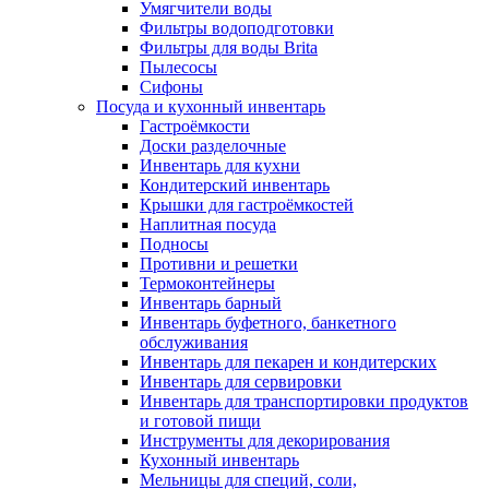
Умягчители воды
Фильтры водоподготовки
Фильтры для воды Brita
Пылесосы
Сифоны
Посуда и кухонный инвентарь
Гастроёмкости
Доски разделочные
Инвентарь для кухни
Кондитерский инвентарь
Крышки для гастроёмкостей
Наплитная посуда
Подносы
Противни и решетки
Термоконтейнеры
Инвентарь барный
Инвентарь буфетного, банкетного
обслуживания
Инвентарь для пекарен и кондитерских
Инвентарь для сервировки
Инвентарь для транспортировки продуктов
и готовой пищи
Инструменты для декорирования
Кухонный инвентарь
Мельницы для специй, соли,