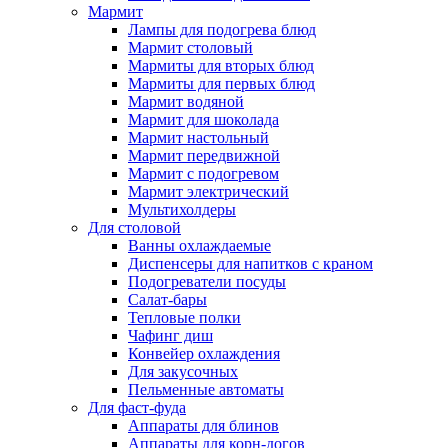
Мармит
Лампы для подогрева блюд
Мармит столовый
Мармиты для вторых блюд
Мармиты для первых блюд
Мармит водяной
Мармит для шоколада
Мармит настольный
Мармит передвижной
Мармит с подогревом
Мармит электрический
Мультихолдеры
Для столовой
Ванны охлаждаемые
Диспенсеры для напитков с краном
Подогреватели посуды
Салат-бары
Тепловые полки
Чафинг диш
Конвейер охлаждения
Для закусочных
Пельменные автоматы
Для фаст-фуда
Аппараты для блинов
Аппараты для корн-догов