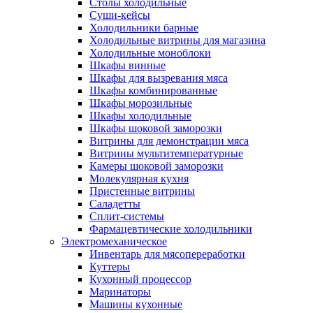
Столы холодильные
Суши-кейсы
Холодильники барные
Холодильные витрины для магазина
Холодильные моноблоки
Шкафы винные
Шкафы для вызревания мяса
Шкафы комбинированные
Шкафы морозильные
Шкафы холодильные
Шкафы шоковой заморозки
Витрины для демонстрации мяса
Витрины мультитемпературные
Камеры шоковой заморозки
Молекулярная кухня
Пристенные витрины
Саладетты
Сплит-системы
Фармацевтические холодильники
Электромеханическое
Инвентарь для мясопереработки
Куттеры
Кухонный процессор
Маринаторы
Машины кухонные