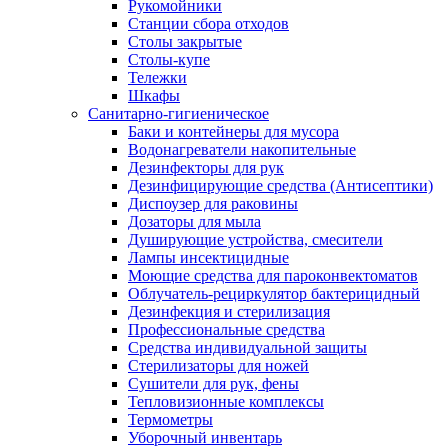
Рукомойники
Станции сбора отходов
Столы закрытые
Столы-купе
Тележки
Шкафы
Санитарно-гигиеническое
Баки и контейнеры для мусора
Водонагреватели накопительные
Дезинфекторы для рук
Дезинфицирующие средства (Антисептики)
Диспоузер для раковины
Дозаторы для мыла
Душирующие устройства, смесители
Лампы инсектицидные
Моющие средства для пароконвектоматов
Облучатель-рециркулятор бактерицидный
Дезинфекция и стерилизация
Профессиональные средства
Средства индивидуальной защиты
Стерилизаторы для ножей
Сушители для рук, фены
Тепловизионные комплексы
Термометры
Уборочный инвентарь