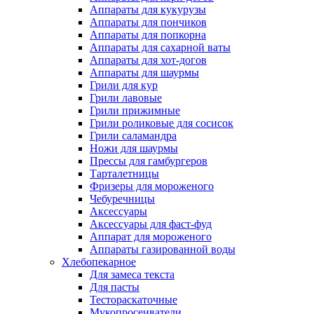
Аппараты для кукурузы
Аппараты для пончиков
Аппараты для попкорна
Аппараты для сахарной ваты
Аппараты для хот-догов
Аппараты для шаурмы
Грили для кур
Грили лавовые
Грили прижимные
Грили роликовые для сосисок
Грили саламандра
Ножи для шаурмы
Прессы для гамбургеров
Тарталетницы
Фризеры для мороженого
Чебуречницы
Аксессуары
Аксессуары для фаст-фуд
Аппарат для мороженого
Аппараты газированной воды
Хлебопекарное
Для замеса текста
Для пасты
Тестораскаточные
Мукопросеиватели