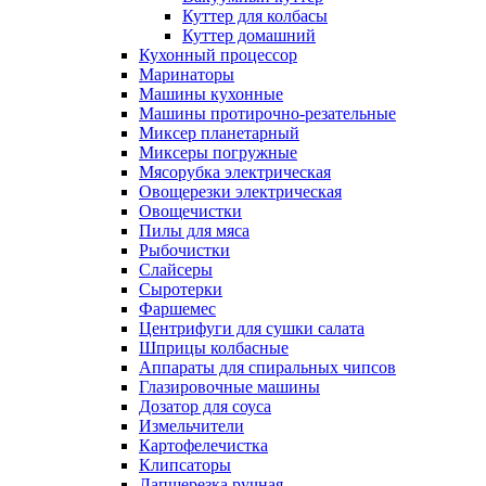
Куттер для колбасы
Куттер домашний
Кухонный процессор
Маринаторы
Машины кухонные
Машины протирочно-резательные
Миксер планетарный
Миксеры погружные
Мясорубка электрическая
Овощерезки электрическая
Овощечистки
Пилы для мяса
Рыбочистки
Слайсеры
Сыротерки
Фаршемес
Центрифуги для сушки салата
Шприцы колбасные
Аппараты для спиральных чипсов
Глазировочные машины
Дозатор для соуса
Измельчители
Картофелечистка
Клипсаторы
Лапшерезка ручная