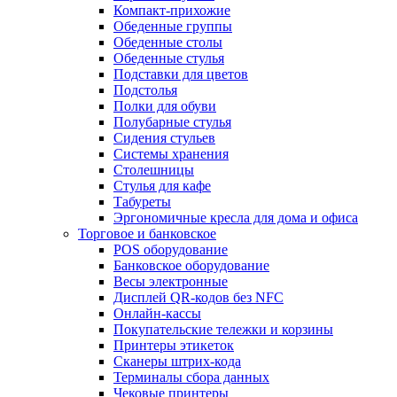
Компакт-прихожие
Обеденные группы
Обеденные столы
Обеденные стулья
Подставки для цветов
Подстолья
Полки для обуви
Полубарные стулья
Сидения стульев
Системы хранения
Столешницы
Стулья для кафе
Табуреты
Эргономичные кресла для дома и офиса
Торговое и банковское
POS оборудование
Банковское оборудование
Весы электронные
Дисплей QR-кодов без NFC
Онлайн-кассы
Покупательские тележки и корзины
Принтеры этикеток
Сканеры штрих-кода
Терминалы сбора данных
Чековые принтеры