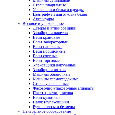
Машины сушильные
Столы гладильные
Упаковщики белья и одежды
Центрифуги для отжима белья
Аксессуары
Весовое и упаковочное
Датеры и этикировщики
Запайщики пакетов
Весы крановые
Весы лабораторные
Весы напольные
Весы порционные
Весы счетные
Весы торговые
Упаковщики вакуумные
Запайщики лотков
Машины обвязочные
Машины термоусадочные
Столы упаковочные
Фасовочно-упаковочные аппараты
Пакеты, лотки, пленка
Весы кухонные
Паллетоупаковщики
Ручные весы и безмены
Нейтральное оборудование