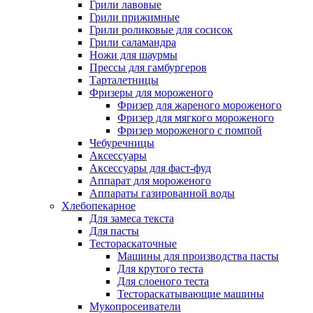
Грили лавовые
Грили прижимные
Грили роликовые для сосисок
Грили саламандра
Ножи для шаурмы
Прессы для гамбургеров
Тарталетницы
Фризеры для мороженого
Фризер для жареного мороженого
Фризер для мягкого мороженого
Фризер мороженого с помпой
Чебуречницы
Аксессуары
Аксессуары для фаст-фуд
Аппарат для мороженого
Аппараты газированной воды
Хлебопекарное
Для замеса текста
Для пасты
Тестораскаточные
Машины для производства пасты
Для крутого теста
Для слоеного теста
Тестораскатывающие машины
Мукопросеиватели