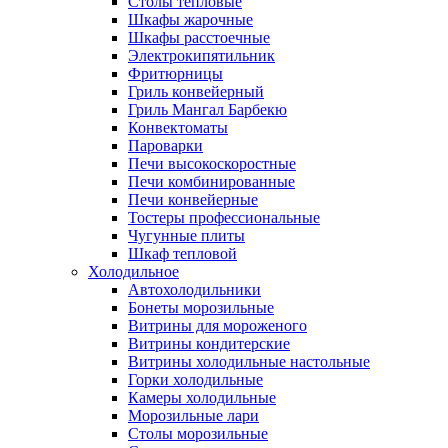
Столы тепловые
Шкафы жарочные
Шкафы расстоечные
Электрокипятильник
Фритюрницы
Гриль конвейерный
Гриль Мангал Барбекю
Конвектоматы
Пароварки
Печи высокоскоростные
Печи комбинированные
Печи конвейерные
Тостеры профессиональные
Чугунные плиты
Шкаф тепловой
Холодильное
Автохолодильники
Бонеты морозильные
Витрины для мороженого
Витрины кондитерские
Витрины холодильные настольные
Горки холодильные
Камеры холодильные
Морозильные лари
Столы морозильные