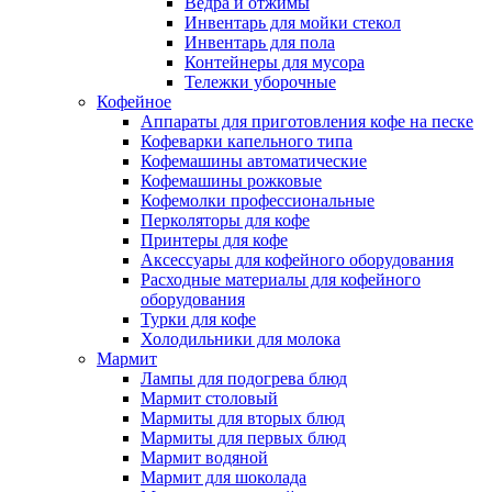
Ведра и отжимы
Инвентарь для мойки стекол
Инвентарь для пола
Контейнеры для мусора
Тележки уборочные
Кофейное
Аппараты для приготовления кофе на песке
Кофеварки капельного типа
Кофемашины автоматические
Кофемашины рожковые
Кофемолки профессиональные
Перколяторы для кофе
Принтеры для кофе
Аксессуары для кофейного оборудования
Расходные материалы для кофейного
оборудования
Турки для кофе
Холодильники для молока
Мармит
Лампы для подогрева блюд
Мармит столовый
Мармиты для вторых блюд
Мармиты для первых блюд
Мармит водяной
Мармит для шоколада