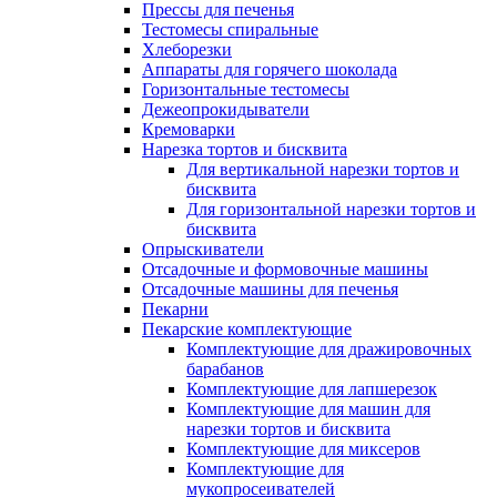
Прессы для печенья
Тестомесы спиральные
Хлеборезки
Аппараты для горячего шоколада
Горизонтальные тестомесы
Дежеопрокидыватели
Кремоварки
Нарезка тортов и бисквита
Для вертикальной нарезки тортов и
бисквита
Для горизонтальной нарезки тортов и
бисквита
Опрыскиватели
Отсадочные и формовочные машины
Отсадочные машины для печенья
Пекарни
Пекарские комплектующие
Комплектующие для дражировочных
барабанов
Комплектующие для лапшерезок
Комплектующие для машин для
нарезки тортов и бисквита
Комплектующие для миксеров
Комплектующие для
мукопросеивателей