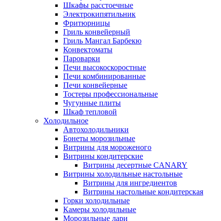
Шкафы расстоечные
Электрокипятильник
Фритюрницы
Гриль конвейерный
Гриль Мангал Барбекю
Конвектоматы
Пароварки
Печи высокоскоростные
Печи комбинированные
Печи конвейерные
Тостеры профессиональные
Чугунные плиты
Шкаф тепловой
Холодильное
Автохолодильники
Бонеты морозильные
Витрины для мороженого
Витрины кондитерские
Витрины десертные CANARY
Витрины холодильные настольные
Витрины для ингредиентов
Витрины настольные кондитерская
Горки холодильные
Камеры холодильные
Морозильные лари