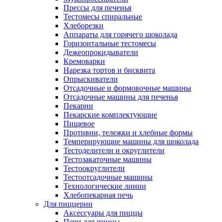
Прессы для печенья
Тестомесы спиральные
Хлеборезки
Аппараты для горячего шоколада
Горизонтальные тестомесы
Дежеопрокидыватели
Кремоварки
Нарезка тортов и бисквита
Опрыскиватели
Отсадочные и формовочные машины
Отсадочные машины для печенья
Пекарни
Пекарские комплектующие
Пищевое
Противни, тележки и хлебные формы
Темперирующие машины для шоколада
Тестоделители и округлители
Тестозакаточные машины
Тестоокруглители
Тестоотсадочные машины
Технологические линии
Хлебопекарная печь
Для пиццерии
Аксессуары для пиццы
Печи для пиццы