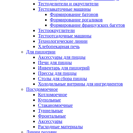
Тестоделители и округлители
Тестозакаточные машины
Формирование батонов
Формирование рогаликов
Формирование французских багетов
Тестоокруглители
Тестоотсадочные машины
Технологические линии
Хлебопекарная печь
Для пиццерии
Аксессуары для пиццы
Печи для пиццы
Инвентарь для пиццерий
Прессы для пиццы
Столы для сбора пиццы
Холодильные витрины для ингредиентов
Посудомоечное
Котломоечное
Купольные
Стаканомоечные
Туннельные
Фронтальные
Аксессуары
Расходные материалы
Линии раздачи