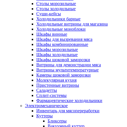
Столы морозильные
Столы холодильные
Суши-кейсы
Холодильники барные
Холодильные витрины для магазина
Холодильные моноблоки
Шкафы винные
Шкафы для вызревания мяса
Шкафы комбинированные
Шкафы морозильные
Шкафы холодильные
Шкафы шоковой заморозки
Витрины для демонстрации мяса
Витрины мультитемпературные
Камеры шоковой заморозки
Молекулярная кухня
Пристенные витрины
Саладетты
Сплит-системы
Фармацевтические холодильники
Электромеханическое
Инвентарь для мясопереработки
Куттеры
Бликсеры
Вакуумный куттер