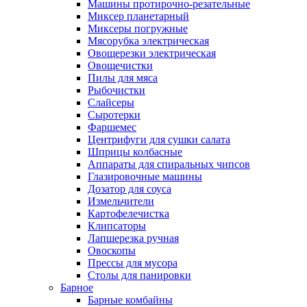
Машины протирочно-резательные
Миксер планетарный
Миксеры погружные
Мясорубка электрическая
Овощерезки электрическая
Овощечистки
Пилы для мяса
Рыбочистки
Слайсеры
Сыротерки
Фаршемес
Центрифуги для сушки салата
Шприцы колбасные
Аппараты для спиральных чипсов
Глазировочные машины
Дозатор для соуса
Измельчители
Картофелечистка
Клипсаторы
Лапшерезка ручная
Овоскопы
Прессы для мусора
Столы для панировки
Барное
Барные комбайны