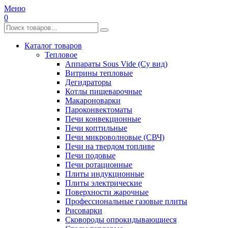
Меню
0
Каталог товаров
Тепловое
Аппараты Sous Vide (Су вид)
Витрины тепловые
Дегидраторы
Котлы пищеварочные
Макароноварки
Пароконвектоматы
Печи конвекционные
Печи коптильные
Печи микроволновые (СВЧ)
Печи на твердом топливе
Печи подовые
Печи ротационные
Плиты индукционные
Плиты электрические
Поверхности жарочные
Профессиональные газовые плиты
Рисоварки
Сковороды опрокидывающиеся