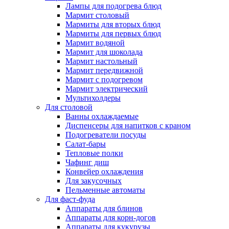
Лампы для подогрева блюд
Мармит столовый
Мармиты для вторых блюд
Мармиты для первых блюд
Мармит водяной
Мармит для шоколада
Мармит настольный
Мармит передвижной
Мармит с подогревом
Мармит электрический
Мультихолдеры
Для столовой
Ванны охлаждаемые
Диспенсеры для напитков с краном
Подогреватели посуды
Салат-бары
Тепловые полки
Чафинг диш
Конвейер охлаждения
Для закусочных
Пельменные автоматы
Для фаст-фуда
Аппараты для блинов
Аппараты для корн-догов
Аппараты для кукурузы