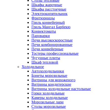
Столы тепловые
Шкафы жарочные
Шкафы расстоечные
Электрокипятильник
Фритюрницы
Гриль конвейерный
Гриль Мангал Барбекю
Конвектоматы
Пароварки
Печи высокоскоростные
Печи комбинированные
Печи конвейерные
Тостеры профессиональные
Чугунные плиты
Шкаф тепловой
Холодильное
Автохолодильники
Бонеты морозильные
Витрины для мороженого
Витрины кондитерские
Витрины холодильные настольные
Горки холодильные
Камеры холодильные
Морозильные лари
Столы морозильные