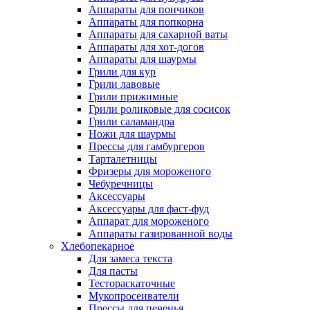
Аппараты для пончиков
Аппараты для попкорна
Аппараты для сахарной ваты
Аппараты для хот-догов
Аппараты для шаурмы
Грили для кур
Грили лавовые
Грили прижимные
Грили роликовые для сосисок
Грили саламандра
Ножи для шаурмы
Прессы для гамбургеров
Тарталетницы
Фризеры для мороженого
Чебуречницы
Аксессуары
Аксессуары для фаст-фуд
Аппарат для мороженого
Аппараты газированной воды
Хлебопекарное
Для замеса текста
Для пасты
Тестораскаточные
Мукопросеиватели
Прессы для печенья