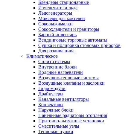
Блендеры стационарные
Измельчители льда
Льдогенераторы
Миксеры для коктелей
Соковыжималки
Сокоохладители и граниторы
Барный инвентарь
Вендинговые торговые автоматы
Сушка и полировка столовых приборов
Для розлива пива
Климатическое
Сплит-системы
Внутренние блоки
Водяные нагреватели
Воздушно-тепловые системы
Воздушные клапаны и заслонки
Гидромодули
Драйкулеры
Канальные вентиляторы
Конвекторы
Наружные блоки
Панельные радиаторы отопления
Приточно-вытяжные установки
Смесительные узлы
Тепловые пушки