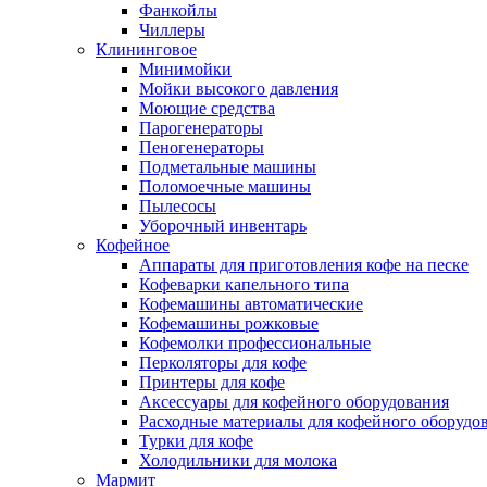
Фанкойлы
Чиллеры
Клининговое
Минимойки
Мойки высокого давления
Моющие средства
Парогенераторы
Пеногенераторы
Подметальные машины
Поломоечные машины
Пылесосы
Уборочный инвентарь
Кофейное
Аппараты для приготовления кофе на песке
Кофеварки капельного типа
Кофемашины автоматические
Кофемашины рожковые
Кофемолки профессиональные
Перколяторы для кофе
Принтеры для кофе
Аксессуары для кофейного оборудования
Расходные материалы для кофейного оборудо
Турки для кофе
Холодильники для молока
Мармит