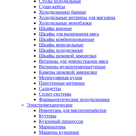
Столы холодильные
Суши-кейсы
Холодильники барные
Холодильные витрины для магазина
Холодильные моноблоки
Шкафы винные
Шкафы для вызревания мяса
Шкафы комбинированные
Шкафы морозильные
Шкафы холодильные
Шкафы шоковой заморозки
Витрины для демонстрации мяса
Витрины мультитемпературные
Камеры шоковой заморозки
Молекулярная кухня
Пристенные витрины
Саладетты
Сплит-системы
Фармацевтические холодильники
Электромеханическое
Инвентарь для мясопереработки
Куттеры
Кухонный процессор
Маринаторы
Машины кухонные