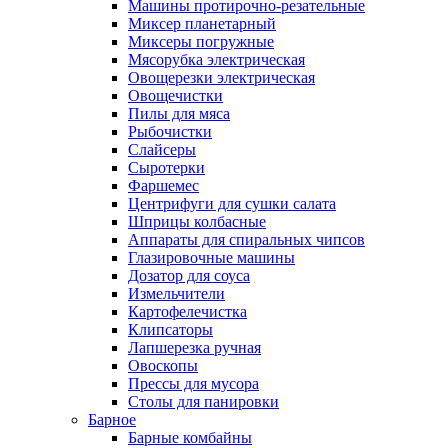
Машины протирочно-резательные
Миксер планетарный
Миксеры погружные
Мясорубка электрическая
Овощерезки электрическая
Овощечистки
Пилы для мяса
Рыбочистки
Слайсеры
Сыротерки
Фаршемес
Центрифуги для сушки салата
Шприцы колбасные
Аппараты для спиральных чипсов
Глазировочные машины
Дозатор для соуса
Измельчители
Картофелечистка
Клипсаторы
Лапшерезка ручная
Овоскопы
Прессы для мусора
Столы для панировки
Барное
Барные комбайны