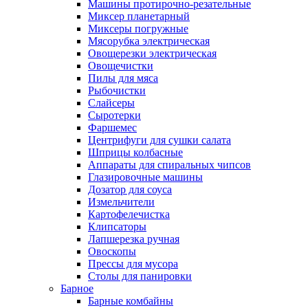
Машины протирочно-резательные
Миксер планетарный
Миксеры погружные
Мясорубка электрическая
Овощерезки электрическая
Овощечистки
Пилы для мяса
Рыбочистки
Слайсеры
Сыротерки
Фаршемес
Центрифуги для сушки салата
Шприцы колбасные
Аппараты для спиральных чипсов
Глазировочные машины
Дозатор для соуса
Измельчители
Картофелечистка
Клипсаторы
Лапшерезка ручная
Овоскопы
Прессы для мусора
Столы для панировки
Барное
Барные комбайны