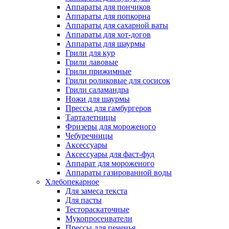
Аппараты для пончиков
Аппараты для попкорна
Аппараты для сахарной ваты
Аппараты для хот-догов
Аппараты для шаурмы
Грили для кур
Грили лавовые
Грили прижимные
Грили роликовые для сосисок
Грили саламандра
Ножи для шаурмы
Прессы для гамбургеров
Тарталетницы
Фризеры для мороженого
Чебуречницы
Аксессуары
Аксессуары для фаст-фуд
Аппарат для мороженого
Аппараты газированной воды
Хлебопекарное
Для замеса текста
Для пасты
Тестораскаточные
Мукопросеиватели
Прессы для печенья