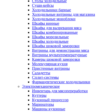
Столы холодильные
Суши-кейсы
Холодильники барные
Холодильные витрины для магазина
Холодильные моноблоки
Шкафы винные
Шкафы для вызревания мяса
Шкафы комбинированные
Шкафы морозильные
Шкафы холодильные
Шкафы шоковой заморозки
Витрины для демонстрации мяса
Витрины мультитемпературные
Камеры шоковой заморозки
Молекулярная кухня
Пристенные витрины
Саладетты
Сплит-системы
Фармацевтические холодильники
Электромеханическое
Инвентарь для мясопереработки
Куттеры
Кухонный процессор
Маринаторы
Машины кухонные