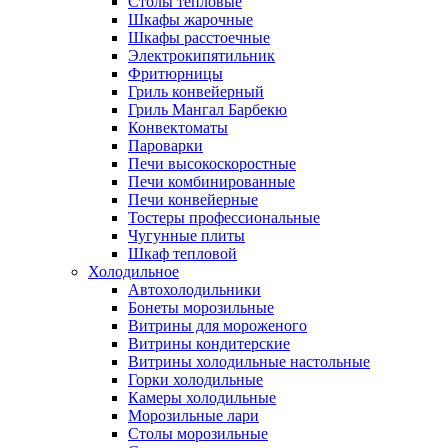
Столы тепловые
Шкафы жарочные
Шкафы расстоечные
Электрокипятильник
Фритюрницы
Гриль конвейерный
Гриль Мангал Барбекю
Конвектоматы
Пароварки
Печи высокоскоростные
Печи комбинированные
Печи конвейерные
Тостеры профессиональные
Чугунные плиты
Шкаф тепловой
Холодильное
Автохолодильники
Бонеты морозильные
Витрины для мороженого
Витрины кондитерские
Витрины холодильные настольные
Горки холодильные
Камеры холодильные
Морозильные лари
Столы морозильные