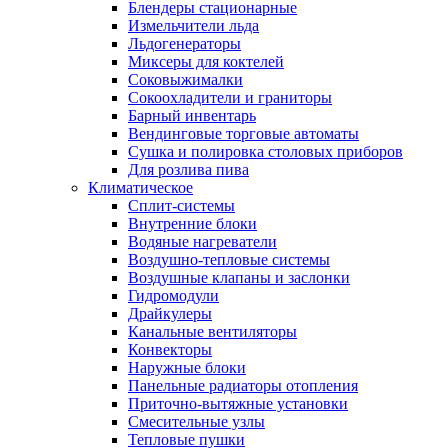
Блендеры стационарные
Измельчители льда
Льдогенераторы
Миксеры для коктелей
Соковыжималки
Сокоохладители и граниторы
Барный инвентарь
Вендинговые торговые автоматы
Сушка и полировка столовых приборов
Для розлива пива
Климатическое
Сплит-системы
Внутренние блоки
Водяные нагреватели
Воздушно-тепловые системы
Воздушные клапаны и заслонки
Гидромодули
Драйкулеры
Канальные вентиляторы
Конвекторы
Наружные блоки
Панельные радиаторы отопления
Приточно-вытяжные установки
Смесительные узлы
Тепловые пушки