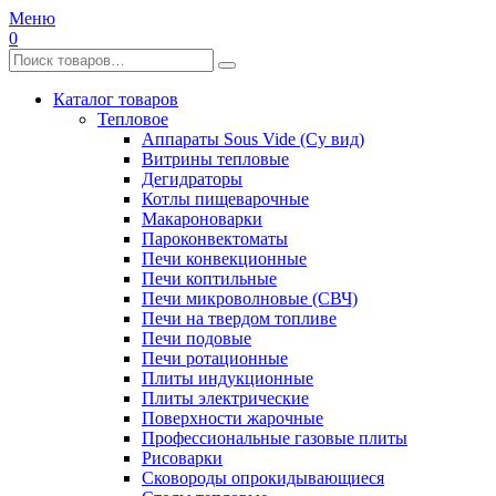
Меню
0
Каталог товаров
Тепловое
Аппараты Sous Vide (Су вид)
Витрины тепловые
Дегидраторы
Котлы пищеварочные
Макароноварки
Пароконвектоматы
Печи конвекционные
Печи коптильные
Печи микроволновые (СВЧ)
Печи на твердом топливе
Печи подовые
Печи ротационные
Плиты индукционные
Плиты электрические
Поверхности жарочные
Профессиональные газовые плиты
Рисоварки
Сковороды опрокидывающиеся