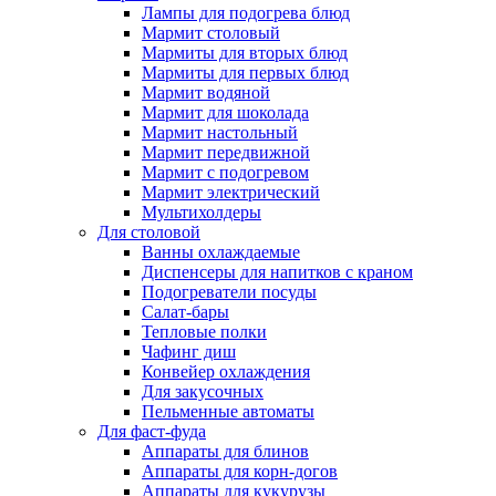
Лампы для подогрева блюд
Мармит столовый
Мармиты для вторых блюд
Мармиты для первых блюд
Мармит водяной
Мармит для шоколада
Мармит настольный
Мармит передвижной
Мармит с подогревом
Мармит электрический
Мультихолдеры
Для столовой
Ванны охлаждаемые
Диспенсеры для напитков с краном
Подогреватели посуды
Салат-бары
Тепловые полки
Чафинг диш
Конвейер охлаждения
Для закусочных
Пельменные автоматы
Для фаст-фуда
Аппараты для блинов
Аппараты для корн-догов
Аппараты для кукурузы