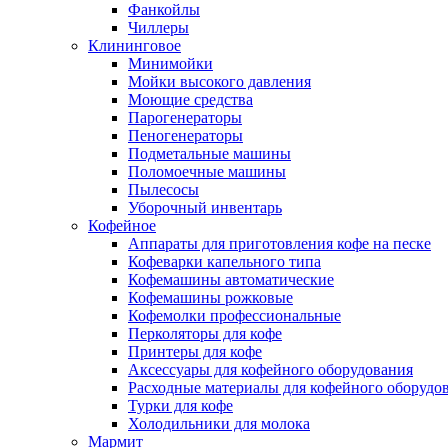
Фанкойлы
Чиллеры
Клининговое
Минимойки
Мойки высокого давления
Моющие средства
Парогенераторы
Пеногенераторы
Подметальные машины
Поломоечные машины
Пылесосы
Уборочный инвентарь
Кофейное
Аппараты для приготовления кофе на песке
Кофеварки капельного типа
Кофемашины автоматические
Кофемашины рожковые
Кофемолки профессиональные
Перколяторы для кофе
Принтеры для кофе
Аксессуары для кофейного оборудования
Расходные материалы для кофейного оборудо
Турки для кофе
Холодильники для молока
Мармит