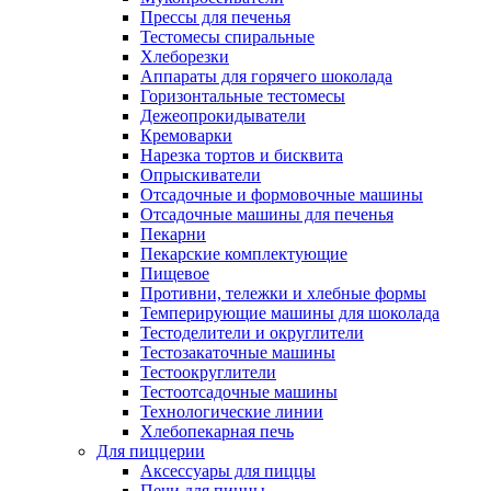
Прессы для печенья
Тестомесы спиральные
Хлеборезки
Аппараты для горячего шоколада
Горизонтальные тестомесы
Дежеопрокидыватели
Кремоварки
Нарезка тортов и бисквита
Опрыскиватели
Отсадочные и формовочные машины
Отсадочные машины для печенья
Пекарни
Пекарские комплектующие
Пищевое
Противни, тележки и хлебные формы
Темперирующие машины для шоколада
Тестоделители и округлители
Тестозакаточные машины
Тестоокруглители
Тестоотсадочные машины
Технологические линии
Хлебопекарная печь
Для пиццерии
Аксессуары для пиццы
Печи для пиццы