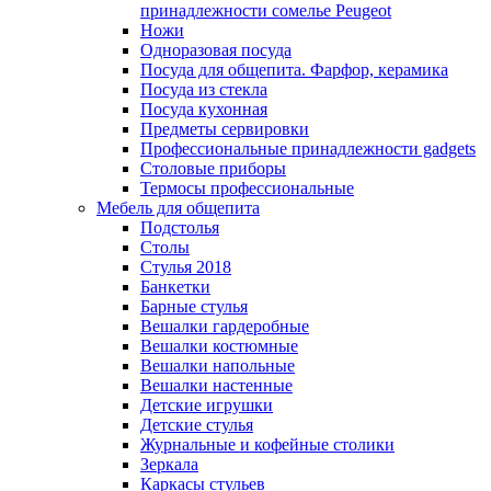
принадлежности сомелье Peugeot
Ножи
Одноразовая посуда
Посуда для общепита. Фарфор, керамика
Посуда из стекла
Посуда кухонная
Предметы сервировки
Профессиональные принадлежности gadgets
Столовые приборы
Термосы профессиональные
Мебель для общепита
Подстолья
Столы
Стулья 2018
Банкетки
Барные стулья
Вешалки гардеробные
Вешалки костюмные
Вешалки напольные
Вешалки настенные
Детские игрушки
Детские стулья
Журнальные и кофейные столики
Зеркала
Каркасы стульев