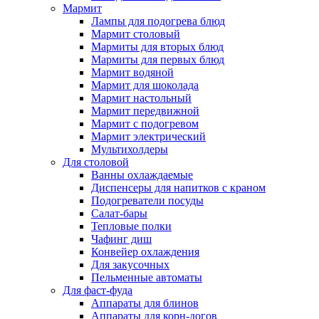
Мармит
Лампы для подогрева блюд
Мармит столовый
Мармиты для вторых блюд
Мармиты для первых блюд
Мармит водяной
Мармит для шоколада
Мармит настольный
Мармит передвижной
Мармит с подогревом
Мармит электрический
Мультихолдеры
Для столовой
Ванны охлаждаемые
Диспенсеры для напитков с краном
Подогреватели посуды
Салат-бары
Тепловые полки
Чафинг диш
Конвейер охлаждения
Для закусочных
Пельменные автоматы
Для фаст-фуда
Аппараты для блинов
Аппараты для корн-догов