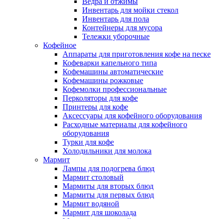
Ведра и отжимы
Инвентарь для мойки стекол
Инвентарь для пола
Контейнеры для мусора
Тележки уборочные
Кофейное
Аппараты для приготовления кофе на песке
Кофеварки капельного типа
Кофемашины автоматические
Кофемашины рожковые
Кофемолки профессиональные
Перколяторы для кофе
Принтеры для кофе
Аксессуары для кофейного оборудования
Расходные материалы для кофейного
оборудования
Турки для кофе
Холодильники для молока
Мармит
Лампы для подогрева блюд
Мармит столовый
Мармиты для вторых блюд
Мармиты для первых блюд
Мармит водяной
Мармит для шоколада