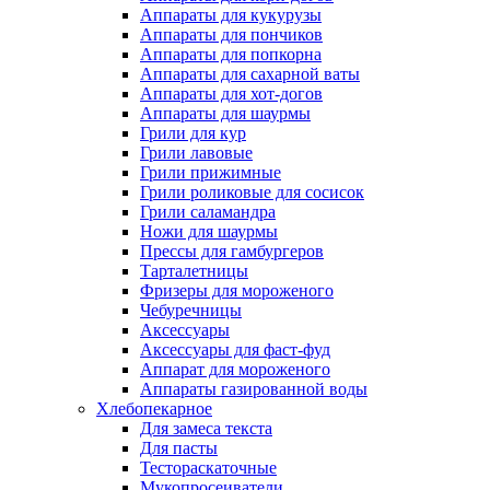
Аппараты для кукурузы
Аппараты для пончиков
Аппараты для попкорна
Аппараты для сахарной ваты
Аппараты для хот-догов
Аппараты для шаурмы
Грили для кур
Грили лавовые
Грили прижимные
Грили роликовые для сосисок
Грили саламандра
Ножи для шаурмы
Прессы для гамбургеров
Тарталетницы
Фризеры для мороженого
Чебуречницы
Аксессуары
Аксессуары для фаст-фуд
Аппарат для мороженого
Аппараты газированной воды
Хлебопекарное
Для замеса текста
Для пасты
Тестораскаточные
Мукопросеиватели