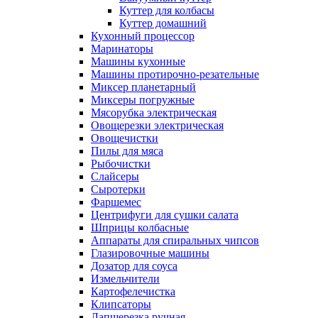
Куттер для колбасы
Куттер домашний
Кухонный процессор
Маринаторы
Машины кухонные
Машины протирочно-резательные
Миксер планетарный
Миксеры погружные
Мясорубка электрическая
Овощерезки электрическая
Овощечистки
Пилы для мяса
Рыбочистки
Слайсеры
Сыротерки
Фаршемес
Центрифуги для сушки салата
Шприцы колбасные
Аппараты для спиральных чипсов
Глазировочные машины
Дозатор для соуса
Измельчители
Картофелечистка
Клипсаторы
Лапшерезка ручная