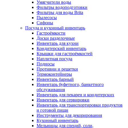
Умягчители воды
Фильтры водоподготовки
Фильтры для воды Brita
Пылесосы
Сифоны
Посуда и кухонный инвентарь
Гастроёмкости
Доски разделочные
Инвентарь для кухни
Кондитерский инвентарь
Крышки для гастроёмкостей
Наплитная посуда
Подносы
Противни и решетки
Термоконтейнеры
Инвентарь барный
Инвентарь буфетного, банкетного
обслуживания
Инвентарь для пекарен и кондитерских
Инвентарь для сервировки
Инвентарь для транспортировки продуктов
и готовой пищи
Инструменты для декорирования
Кухонный инвентарь
Мельницы для специй, соли,