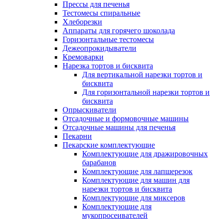
Прессы для печенья
Тестомесы спиральные
Хлеборезки
Аппараты для горячего шоколада
Горизонтальные тестомесы
Дежеопрокидыватели
Кремоварки
Нарезка тортов и бисквита
Для вертикальной нарезки тортов и
бисквита
Для горизонтальной нарезки тортов и
бисквита
Опрыскиватели
Отсадочные и формовочные машины
Отсадочные машины для печенья
Пекарни
Пекарские комплектующие
Комплектующие для дражировочных
барабанов
Комплектующие для лапшерезок
Комплектующие для машин для
нарезки тортов и бисквита
Комплектующие для миксеров
Комплектующие для
мукопросеивателей