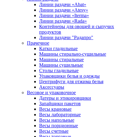
Линии раздачи «Abat»
Линии раздачи «Atesy»
Линии раздачи «Iterma»
Линии раздачи «Rada»
Контейнеры для овощей и сыпучих
продуктов
Линии раздачи "Радапро"
Прачечное
Катки гладильные
Машины стирально-сушильные
Машины стиральные
Машины сушильные
Столы гладильные
Упаковщики белья и одежды
Центрифуги для отжима белья
Аксессуары
Весовое и упаковочное
Датеры и этикировщики
Запайщики пакетов
Весы крановые
Весы лабораторные
Весы напольные
Весы порционные
Весы счетные
Весы торговые