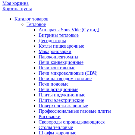
Моя корзина
Корзина пуста
Каталог товаров
Тепловое
Аппараты Sous Vide (Су вид)
Витрины тепловые
Дегидраторы
Котлы пищеварочные
Макароноварки
Пароконвектоматы
Печи конвекционные
Печи коптильные
Печи микроволновые (СВЧ)
Печи на твердом топливе
Печи подовые
Печи ротационные
Плиты индукционные
Плиты электрические
Поверхности жарочные
Профессиональные газовые плиты
Рисоварки
Сковороды опрокидывающиеся
Столы тепловые
Шкафы жарочные