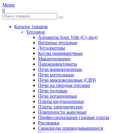
Меню
0
Каталог товаров
Тепловое
Аппараты Sous Vide (Су вид)
Витрины тепловые
Дегидраторы
Котлы пищеварочные
Макароноварки
Пароконвектоматы
Печи конвекционные
Печи коптильные
Печи микроволновые (СВЧ)
Печи на твердом топливе
Печи подовые
Печи ротационные
Плиты индукционные
Плиты электрические
Поверхности жарочные
Профессиональные газовые плиты
Рисоварки
Сковороды опрокидывающиеся