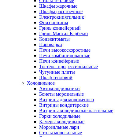
Столы тепловые
Шкафы жарочные
Шкафы расстоечные
Электрокипятильник
Фритюрницы
Гриль конвейерный
Гриль Мангал Барбекю
Конвектоматы
Пароварки
Печи высокоскоростные
Печи комбинированные
Печи конвейерные
Тостеры профессиональные
Чугунные плиты
Шкаф тепловой
Холодильное
Автохолодильники
Бонеты морозильные
Витрины для мороженого
Витрины кондитерские
Витрины холодильные настольные
Горки холодильные
Камеры холодильные
Морозильные лари
Столы морозильные