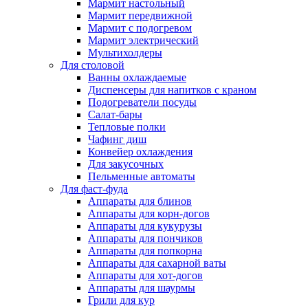
Мармит настольный
Мармит передвижной
Мармит с подогревом
Мармит электрический
Мультихолдеры
Для столовой
Ванны охлаждаемые
Диспенсеры для напитков с краном
Подогреватели посуды
Салат-бары
Тепловые полки
Чафинг диш
Конвейер охлаждения
Для закусочных
Пельменные автоматы
Для фаст-фуда
Аппараты для блинов
Аппараты для корн-догов
Аппараты для кукурузы
Аппараты для пончиков
Аппараты для попкорна
Аппараты для сахарной ваты
Аппараты для хот-догов
Аппараты для шаурмы
Грили для кур