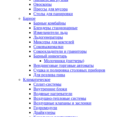
Овоскопы
Прессы для мусора
Столы для панировки
Барное
Барные комбайны
Блендеры стационарные
Измельчители льда
Льдогенераторы
Миксеры для коктелей
Соковыжималки
Сокоохладители и граниторы
Барный инвентарь
Молочники (питчеры)
Вендинговые торговые автоматы
Сушка и полировка столовых приборов
Для розлива пива
Климатическое
Сплит-системы
Внутренние блоки
Водяные нагреватели
Воздушно-тепловые системы
Воздушные клапаны и заслонки
Гидромодули
Драйкулеры