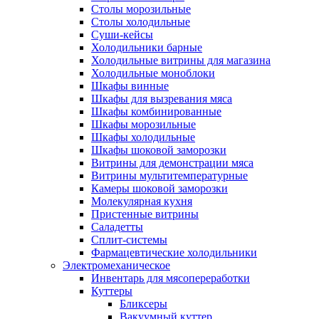
Столы морозильные
Столы холодильные
Суши-кейсы
Холодильники барные
Холодильные витрины для магазина
Холодильные моноблоки
Шкафы винные
Шкафы для вызревания мяса
Шкафы комбинированные
Шкафы морозильные
Шкафы холодильные
Шкафы шоковой заморозки
Витрины для демонстрации мяса
Витрины мультитемпературные
Камеры шоковой заморозки
Молекулярная кухня
Пристенные витрины
Саладетты
Сплит-системы
Фармацевтические холодильники
Электромеханическое
Инвентарь для мясопереработки
Куттеры
Бликсеры
Вакуумный куттер