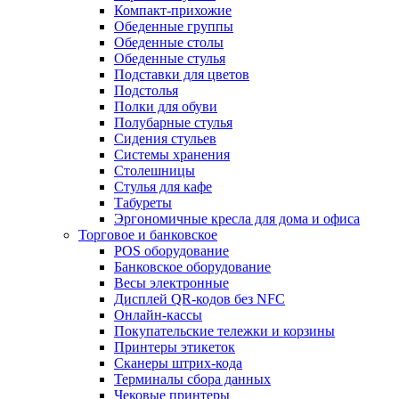
Компакт-прихожие
Обеденные группы
Обеденные столы
Обеденные стулья
Подставки для цветов
Подстолья
Полки для обуви
Полубарные стулья
Сидения стульев
Системы хранения
Столешницы
Стулья для кафе
Табуреты
Эргономичные кресла для дома и офиса
Торговое и банковское
POS оборудование
Банковское оборудование
Весы электронные
Дисплей QR-кодов без NFC
Онлайн-кассы
Покупательские тележки и корзины
Принтеры этикеток
Сканеры штрих-кода
Терминалы сбора данных
Чековые принтеры