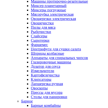
Машины протирочно-резательные
Миксер планетарный
Миксеры погружные
Мясорубка электрическая
Овощерезки электрическая
Овощечистки
Пилы для мяса
Рыбочистки
Слайсеры
Сыротерки
Фаршемес
Центрифуги для сушки салата
Шприцы колбасные
Аппараты для спиральных чипсов
Глазировочные машины
Дозатор для соуса
Измельчители
Картофелечистка
Клипсаторы
Лапшерезка ручная
Овоскопы
Прессы для мусора
Столы для панировки
Барное
Барные комбайны