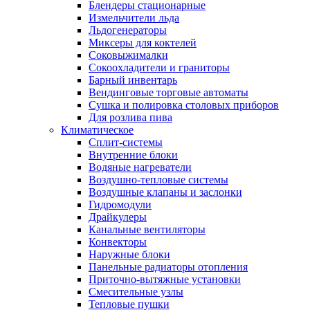
Блендеры стационарные
Измельчители льда
Льдогенераторы
Миксеры для коктелей
Соковыжималки
Сокоохладители и граниторы
Барный инвентарь
Вендинговые торговые автоматы
Сушка и полировка столовых приборов
Для розлива пива
Климатическое
Сплит-системы
Внутренние блоки
Водяные нагреватели
Воздушно-тепловые системы
Воздушные клапаны и заслонки
Гидромодули
Драйкулеры
Канальные вентиляторы
Конвекторы
Наружные блоки
Панельные радиаторы отопления
Приточно-вытяжные установки
Смесительные узлы
Тепловые пушки