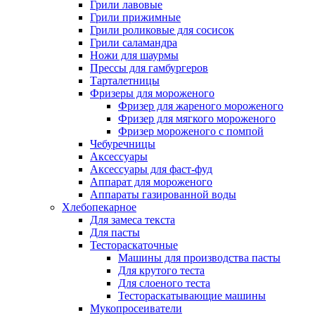
Грили лавовые
Грили прижимные
Грили роликовые для сосисок
Грили саламандра
Ножи для шаурмы
Прессы для гамбургеров
Тарталетницы
Фризеры для мороженого
Фризер для жареного мороженого
Фризер для мягкого мороженого
Фризер мороженого с помпой
Чебуречницы
Аксессуары
Аксессуары для фаст-фуд
Аппарат для мороженого
Аппараты газированной воды
Хлебопекарное
Для замеса текста
Для пасты
Тестораскаточные
Машины для производства пасты
Для крутого теста
Для слоеного теста
Тестораскатывающие машины
Мукопросеиватели