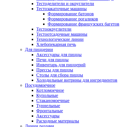
Тестоделители и округлители
Тестозакаточные машины
Формирование батонов
Формирование рогаликов
Формирование французских багетов
Тестоокруглители
Тестоотсадочные машины
Технологические линии
Хлебопекарная печь
Для пиццерии
Аксессуары для пиццы
Печи для пиццы
Инвентарь для пиццерий
Прессы для пиццы
Столы для сбора пиццы
Холодильные витрины для ингредиентов
Посудомоечное
Котломоечное
Купольные
Стаканомоечные
Туннельные
Фронтальные
Аксессуары
Расходные материалы
Линии раздачи