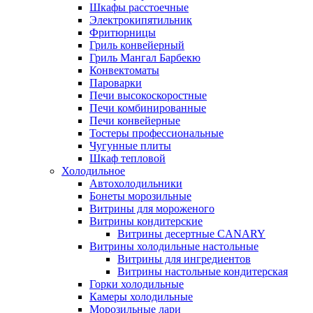
Шкафы расстоечные
Электрокипятильник
Фритюрницы
Гриль конвейерный
Гриль Мангал Барбекю
Конвектоматы
Пароварки
Печи высокоскоростные
Печи комбинированные
Печи конвейерные
Тостеры профессиональные
Чугунные плиты
Шкаф тепловой
Холодильное
Автохолодильники
Бонеты морозильные
Витрины для мороженого
Витрины кондитерские
Витрины десертные CANARY
Витрины холодильные настольные
Витрины для ингредиентов
Витрины настольные кондитерская
Горки холодильные
Камеры холодильные
Морозильные лари