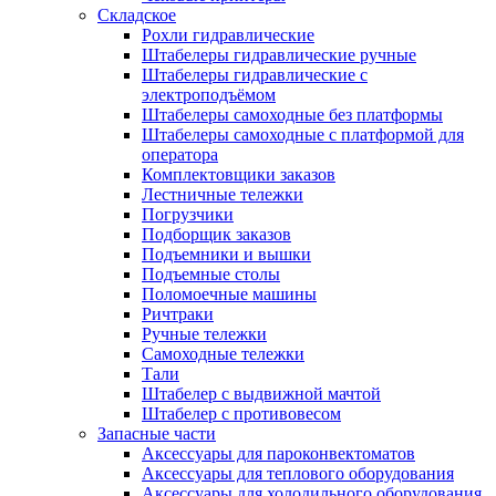
Складское
Рохли гидравлические
Штабелеры гидравлические ручные
Штабелеры гидравлические с
электроподъёмом
Штабелеры самоходные без платформы
Штабелеры самоходные с платформой для
оператора
Комплектовщики заказов
Лестничные тележки
Погрузчики
Подборщик заказов
Подъемники и вышки
Подъемные столы
Поломоечные машины
Ричтраки
Ручные тележки
Самоходные тележки
Тали
Штабелер с выдвижной мачтой
Штабелер с противовесом
Запасные части
Аксессуары для пароконвектоматов
Аксессуары для теплового оборудования
Аксессуары для холодильного оборудования