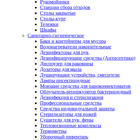
Рукомойники
Станции сбора отходов
Столы закрытые
Столы-купе
Тележки
Шкафы
Санитарно-гигиеническое
Баки и контейнеры для мусора
Водонагреватели накопительные
Дезинфекторы для рук
Дезинфицирующие средства (Антисептики)
Диспоузер для раковины
Дозаторы для мыла
Душирующие устройства, смесители
Лампы инсектицидные
Моющие средства для пароконвектоматов
Облучатель-рециркулятор бактерицидный
Дезинфекция и стерилизация
Профессиональные средства
Средства индивидуальной защиты
Стерилизаторы для ножей
Сушители для рук, фены
Тепловизионные комплексы
Термометры
Уборочный инвентарь