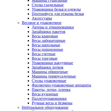
Машины сушильные
Столы гладильные
Упаковщики белья и одежды
Центрифуги для отжима белья
Аксессуары
Весовое и упаковочное
Датеры и этикировщики
Запайщики пакетов
Весы крановые
Весы лабораторные
Весы напольные
Весы порционные
Весы счетные
Весы торговые
Упаковщики вакуумные
Запайщики лотков
Машины обвязочные
Машины термоусадочные
Столы упаковочные
Фасовочно-упаковочные аппараты
Пакеты, лотки, пленка
Весы кухонные
Паллетоупаковщики
Ручные весы и безмены
Нейтральное оборудование