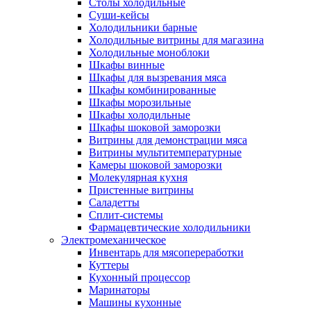
Столы холодильные
Суши-кейсы
Холодильники барные
Холодильные витрины для магазина
Холодильные моноблоки
Шкафы винные
Шкафы для вызревания мяса
Шкафы комбинированные
Шкафы морозильные
Шкафы холодильные
Шкафы шоковой заморозки
Витрины для демонстрации мяса
Витрины мультитемпературные
Камеры шоковой заморозки
Молекулярная кухня
Пристенные витрины
Саладетты
Сплит-системы
Фармацевтические холодильники
Электромеханическое
Инвентарь для мясопереработки
Куттеры
Кухонный процессор
Маринаторы
Машины кухонные