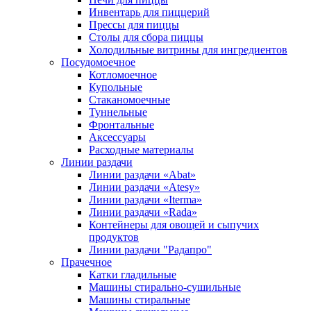
Инвентарь для пиццерий
Прессы для пиццы
Столы для сбора пиццы
Холодильные витрины для ингредиентов
Посудомоечное
Котломоечное
Купольные
Стаканомоечные
Туннельные
Фронтальные
Аксессуары
Расходные материалы
Линии раздачи
Линии раздачи «Abat»
Линии раздачи «Atesy»
Линии раздачи «Iterma»
Линии раздачи «Rada»
Контейнеры для овощей и сыпучих
продуктов
Линии раздачи "Радапро"
Прачечное
Катки гладильные
Машины стирально-сушильные
Машины стиральные