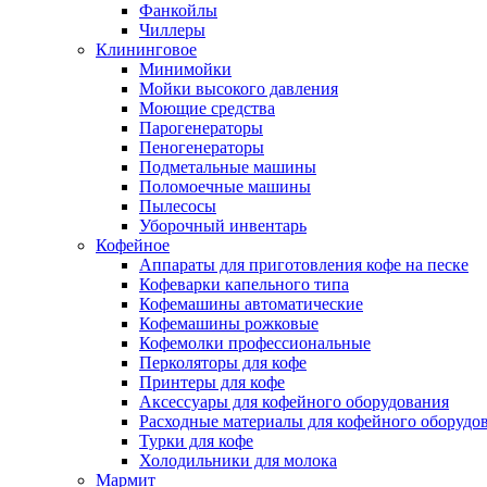
Фанкойлы
Чиллеры
Клининговое
Минимойки
Мойки высокого давления
Моющие средства
Парогенераторы
Пеногенераторы
Подметальные машины
Поломоечные машины
Пылесосы
Уборочный инвентарь
Кофейное
Аппараты для приготовления кофе на песке
Кофеварки капельного типа
Кофемашины автоматические
Кофемашины рожковые
Кофемолки профессиональные
Перколяторы для кофе
Принтеры для кофе
Аксессуары для кофейного оборудования
Расходные материалы для кофейного оборудо
Турки для кофе
Холодильники для молока
Мармит