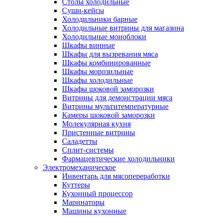
Столы холодильные
Суши-кейсы
Холодильники барные
Холодильные витрины для магазина
Холодильные моноблоки
Шкафы винные
Шкафы для вызревания мяса
Шкафы комбинированные
Шкафы морозильные
Шкафы холодильные
Шкафы шоковой заморозки
Витрины для демонстрации мяса
Витрины мультитемпературные
Камеры шоковой заморозки
Молекулярная кухня
Пристенные витрины
Саладетты
Сплит-системы
Фармацевтические холодильники
Электромеханическое
Инвентарь для мясопереработки
Куттеры
Кухонный процессор
Маринаторы
Машины кухонные