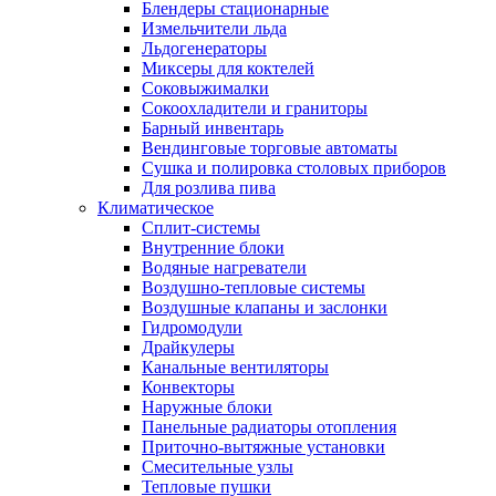
Блендеры стационарные
Измельчители льда
Льдогенераторы
Миксеры для коктелей
Соковыжималки
Сокоохладители и граниторы
Барный инвентарь
Вендинговые торговые автоматы
Сушка и полировка столовых приборов
Для розлива пива
Климатическое
Сплит-системы
Внутренние блоки
Водяные нагреватели
Воздушно-тепловые системы
Воздушные клапаны и заслонки
Гидромодули
Драйкулеры
Канальные вентиляторы
Конвекторы
Наружные блоки
Панельные радиаторы отопления
Приточно-вытяжные установки
Смесительные узлы
Тепловые пушки