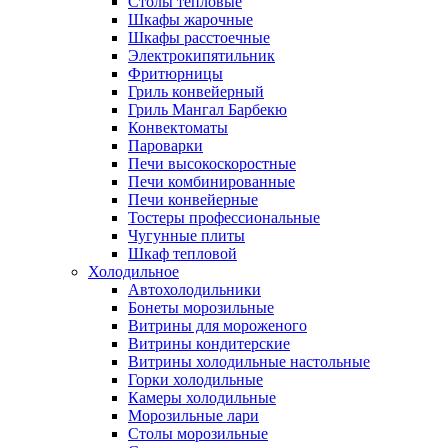
Столы тепловые
Шкафы жарочные
Шкафы расстоечные
Электрокипятильник
Фритюрницы
Гриль конвейерный
Гриль Мангал Барбекю
Конвектоматы
Пароварки
Печи высокоскоростные
Печи комбинированные
Печи конвейерные
Тостеры профессиональные
Чугунные плиты
Шкаф тепловой
Холодильное
Автохолодильники
Бонеты морозильные
Витрины для мороженого
Витрины кондитерские
Витрины холодильные настольные
Горки холодильные
Камеры холодильные
Морозильные лари
Столы морозильные