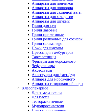
Аппараты для пончиков
Аппараты для попкорна
Аппараты для сахарной ваты
Аппараты для хот-догов
Аппараты для шаурмы
Грили для кур
Грили лавовые
Грили прижимные
Грили роликовые для сосисок
Грили саламандра
Ножи для шаурмы
Прессы для гамбургеров
Тарталетницы
Фризеры для мороженого
Чебуречницы
Аксессуары
Аксессуары для фаст-фуд
Аппарат для мороженого
Аппараты газированной воды
Хлебопекарное
Для замеса текста
Для пасты
Тестораскаточные
Мукопросеиватели
Прессы для печенья