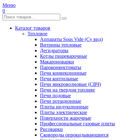
Меню
0
Каталог товаров
Тепловое
Аппараты Sous Vide (Су вид)
Витрины тепловые
Дегидраторы
Котлы пищеварочные
Макароноварки
Пароконвектоматы
Печи конвекционные
Печи коптильные
Печи микроволновые (СВЧ)
Печи на твердом топливе
Печи подовые
Печи ротационные
Плиты индукционные
Плиты электрические
Поверхности жарочные
Профессиональные газовые плиты
Рисоварки
Сковороды опрокидывающиеся