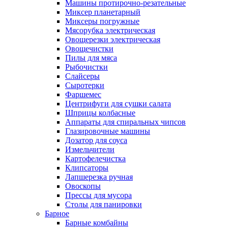
Машины протирочно-резательные
Миксер планетарный
Миксеры погружные
Мясорубка электрическая
Овощерезки электрическая
Овощечистки
Пилы для мяса
Рыбочистки
Слайсеры
Сыротерки
Фаршемес
Центрифуги для сушки салата
Шприцы колбасные
Аппараты для спиральных чипсов
Глазировочные машины
Дозатор для соуса
Измельчители
Картофелечистка
Клипсаторы
Лапшерезка ручная
Овоскопы
Прессы для мусора
Столы для панировки
Барное
Барные комбайны