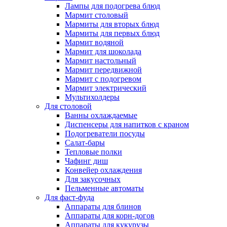
Лампы для подогрева блюд
Мармит столовый
Мармиты для вторых блюд
Мармиты для первых блюд
Мармит водяной
Мармит для шоколада
Мармит настольный
Мармит передвижной
Мармит с подогревом
Мармит электрический
Мультихолдеры
Для столовой
Ванны охлаждаемые
Диспенсеры для напитков с краном
Подогреватели посуды
Салат-бары
Тепловые полки
Чафинг диш
Конвейер охлаждения
Для закусочных
Пельменные автоматы
Для фаст-фуда
Аппараты для блинов
Аппараты для корн-догов
Аппараты для кукурузы