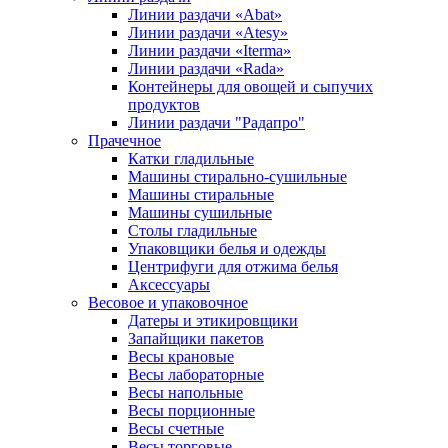
Линии раздачи «Abat»
Линии раздачи «Atesy»
Линии раздачи «Iterma»
Линии раздачи «Rada»
Контейнеры для овощей и сыпучих
продуктов
Линии раздачи "Радапро"
Прачечное
Катки гладильные
Машины стирально-сушильные
Машины стиральные
Машины сушильные
Столы гладильные
Упаковщики белья и одежды
Центрифуги для отжима белья
Аксессуары
Весовое и упаковочное
Датеры и этикировщики
Запайщики пакетов
Весы крановые
Весы лабораторные
Весы напольные
Весы порционные
Весы счетные
Весы торговые