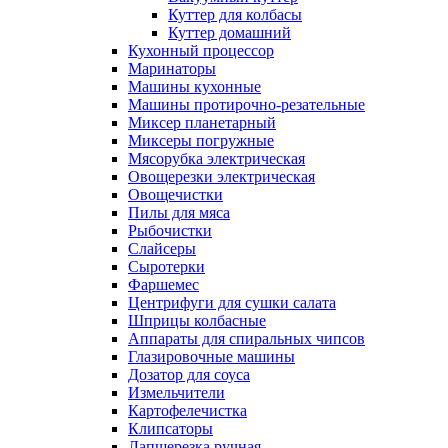
Куттер для колбасы
Куттер домашний
Кухонный процессор
Маринаторы
Машины кухонные
Машины протирочно-резательные
Миксер планетарный
Миксеры погружные
Мясорубка электрическая
Овощерезки электрическая
Овощечистки
Пилы для мяса
Рыбочистки
Слайсеры
Сыротерки
Фаршемес
Центрифуги для сушки салата
Шприцы колбасные
Аппараты для спиральных чипсов
Глазировочные машины
Дозатор для соуса
Измельчители
Картофелечистка
Клипсаторы
Лапшерезка ручная