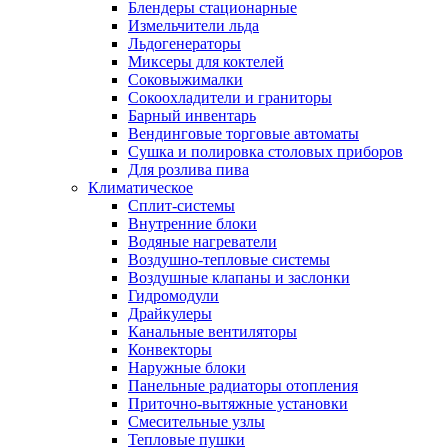
Блендеры стационарные
Измельчители льда
Льдогенераторы
Миксеры для коктелей
Соковыжималки
Сокоохладители и граниторы
Барный инвентарь
Вендинговые торговые автоматы
Сушка и полировка столовых приборов
Для розлива пива
Климатическое
Сплит-системы
Внутренние блоки
Водяные нагреватели
Воздушно-тепловые системы
Воздушные клапаны и заслонки
Гидромодули
Драйкулеры
Канальные вентиляторы
Конвекторы
Наружные блоки
Панельные радиаторы отопления
Приточно-вытяжные установки
Смесительные узлы
Тепловые пушки