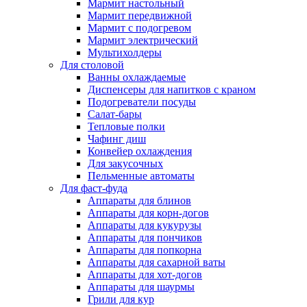
Мармит настольный
Мармит передвижной
Мармит с подогревом
Мармит электрический
Мультихолдеры
Для столовой
Ванны охлаждаемые
Диспенсеры для напитков с краном
Подогреватели посуды
Салат-бары
Тепловые полки
Чафинг диш
Конвейер охлаждения
Для закусочных
Пельменные автоматы
Для фаст-фуда
Аппараты для блинов
Аппараты для корн-догов
Аппараты для кукурузы
Аппараты для пончиков
Аппараты для попкорна
Аппараты для сахарной ваты
Аппараты для хот-догов
Аппараты для шаурмы
Грили для кур