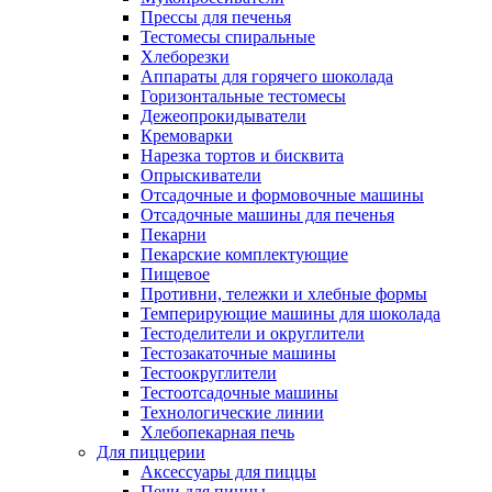
Прессы для печенья
Тестомесы спиральные
Хлеборезки
Аппараты для горячего шоколада
Горизонтальные тестомесы
Дежеопрокидыватели
Кремоварки
Нарезка тортов и бисквита
Опрыскиватели
Отсадочные и формовочные машины
Отсадочные машины для печенья
Пекарни
Пекарские комплектующие
Пищевое
Противни, тележки и хлебные формы
Темперирующие машины для шоколада
Тестоделители и округлители
Тестозакаточные машины
Тестоокруглители
Тестоотсадочные машины
Технологические линии
Хлебопекарная печь
Для пиццерии
Аксессуары для пиццы
Печи для пиццы