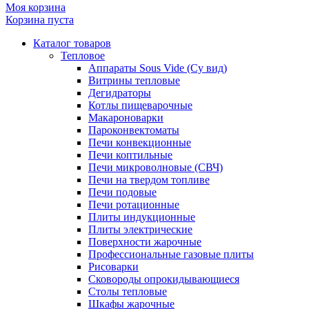
Моя корзина
Корзина пуста
Каталог товаров
Тепловое
Аппараты Sous Vide (Су вид)
Витрины тепловые
Дегидраторы
Котлы пищеварочные
Макароноварки
Пароконвектоматы
Печи конвекционные
Печи коптильные
Печи микроволновые (СВЧ)
Печи на твердом топливе
Печи подовые
Печи ротационные
Плиты индукционные
Плиты электрические
Поверхности жарочные
Профессиональные газовые плиты
Рисоварки
Сковороды опрокидывающиеся
Столы тепловые
Шкафы жарочные