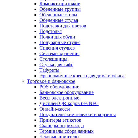
Компакт-прихожие
Обеденные группы
Обеденные столы
Обеденные стулья
Подставки для цветов
Подстолья
Полки для обуви
Полубарные стулья
Сидения стульев
Системы хранения
Столешницы
Стулья для кафе
Табуреты
Эргономичные кресла для дома и офиса
Торговое и банковское
POS оборудование
Банковское оборудование
Весы электронные
Дисплей QR-кодов без NFC
Онлайн-кассы
Покупательские тележки и корзины
Принтеры этикеток
Сканеры штрих-кода
Терминалы сбора данных
Чековые принтеры