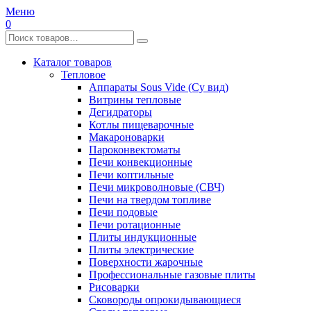
Меню
0
Каталог товаров
Тепловое
Аппараты Sous Vide (Су вид)
Витрины тепловые
Дегидраторы
Котлы пищеварочные
Макароноварки
Пароконвектоматы
Печи конвекционные
Печи коптильные
Печи микроволновые (СВЧ)
Печи на твердом топливе
Печи подовые
Печи ротационные
Плиты индукционные
Плиты электрические
Поверхности жарочные
Профессиональные газовые плиты
Рисоварки
Сковороды опрокидывающиеся