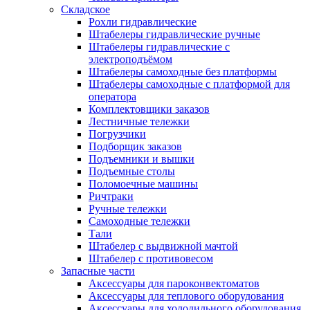
Складское
Рохли гидравлические
Штабелеры гидравлические ручные
Штабелеры гидравлические с
электроподъёмом
Штабелеры самоходные без платформы
Штабелеры самоходные с платформой для
оператора
Комплектовщики заказов
Лестничные тележки
Погрузчики
Подборщик заказов
Подъемники и вышки
Подъемные столы
Поломоечные машины
Ричтраки
Ручные тележки
Самоходные тележки
Тали
Штабелер с выдвижной мачтой
Штабелер с противовесом
Запасные части
Аксессуары для пароконвектоматов
Аксессуары для теплового оборудования
Аксессуары для холодильного оборудования