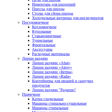
Инвентарь для пиццерий
Прессы для пиццы
Столы для сбора пиццы
Холодильные витрины для ингредиентов
Посудомоечное
Котломоечное
Купольные
Стаканомоечные
Туннельные
Фронтальные
Аксессуары
Расходные материалы
Линии раздачи
Линии раздачи «Abat»
Линии раздачи «Atesy»
Линии раздачи «Iterma»
Линии раздачи «Rada»
Контейнеры для овощей и сыпучих
продуктов
Линии раздачи "Радапро"
Прачечное
Катки гладильные
Машины стирально-сушильные
Машины стиральные