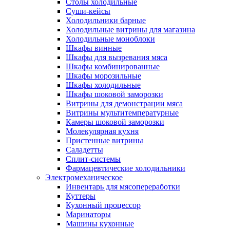
Столы холодильные
Суши-кейсы
Холодильники барные
Холодильные витрины для магазина
Холодильные моноблоки
Шкафы винные
Шкафы для вызревания мяса
Шкафы комбинированные
Шкафы морозильные
Шкафы холодильные
Шкафы шоковой заморозки
Витрины для демонстрации мяса
Витрины мультитемпературные
Камеры шоковой заморозки
Молекулярная кухня
Пристенные витрины
Саладетты
Сплит-системы
Фармацевтические холодильники
Электромеханическое
Инвентарь для мясопереработки
Куттеры
Кухонный процессор
Маринаторы
Машины кухонные