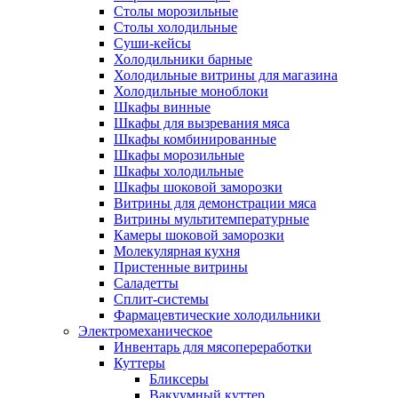
Столы морозильные
Столы холодильные
Суши-кейсы
Холодильники барные
Холодильные витрины для магазина
Холодильные моноблоки
Шкафы винные
Шкафы для вызревания мяса
Шкафы комбинированные
Шкафы морозильные
Шкафы холодильные
Шкафы шоковой заморозки
Витрины для демонстрации мяса
Витрины мультитемпературные
Камеры шоковой заморозки
Молекулярная кухня
Пристенные витрины
Саладетты
Сплит-системы
Фармацевтические холодильники
Электромеханическое
Инвентарь для мясопереработки
Куттеры
Бликсеры
Вакуумный куттер