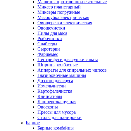
Машины протирочно-резательные
Миксер планетарный
Миксеры погружные
Мясорубка электрическая
Овощерезки электрическая
Овощечистки
Пилы для мяса
Рыбочистки
Слайсеры
Сыротерки
Фаршемес
Центрифуги для сушки салата
Шприцы колбасные
Аппараты для спиральных чипсов
Глазировочные машины
Дозатор для соуса
Измельчители
Картофелечистка
Клипсаторы
Лапшерезка ручная
Овоскопы
Прессы для мусора
Столы для панировки
Барное
Барные комбайны