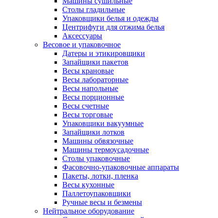
Машины сушильные
Столы гладильные
Упаковщики белья и одежды
Центрифуги для отжима белья
Аксессуары
Весовое и упаковочное
Датеры и этикировщики
Запайщики пакетов
Весы крановые
Весы лабораторные
Весы напольные
Весы порционные
Весы счетные
Весы торговые
Упаковщики вакуумные
Запайщики лотков
Машины обвязочные
Машины термоусадочные
Столы упаковочные
Фасовочно-упаковочные аппараты
Пакеты, лотки, пленка
Весы кухонные
Паллетоупаковщики
Ручные весы и безмены
Нейтральное оборудование