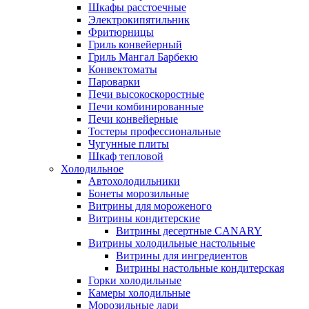
Шкафы расстоечные
Электрокипятильник
Фритюрницы
Гриль конвейерный
Гриль Мангал Барбекю
Конвектоматы
Пароварки
Печи высокоскоростные
Печи комбинированные
Печи конвейерные
Тостеры профессиональные
Чугунные плиты
Шкаф тепловой
Холодильное
Автохолодильники
Бонеты морозильные
Витрины для мороженого
Витрины кондитерские
Витрины десертные CANARY
Витрины холодильные настольные
Витрины для ингредиентов
Витрины настольные кондитерская
Горки холодильные
Камеры холодильные
Морозильные лари