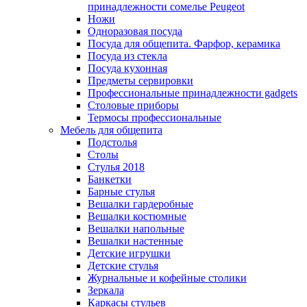
принадлежности сомелье Peugeot
Ножи
Одноразовая посуда
Посуда для общепита. Фарфор, керамика
Посуда из стекла
Посуда кухонная
Предметы сервировки
Профессиональные принадлежности gadgets
Столовые приборы
Термосы профессиональные
Мебель для общепита
Подстолья
Столы
Стулья 2018
Банкетки
Барные стулья
Вешалки гардеробные
Вешалки костюмные
Вешалки напольные
Вешалки настенные
Детские игрушки
Детские стулья
Журнальные и кофейные столики
Зеркала
Каркасы стульев