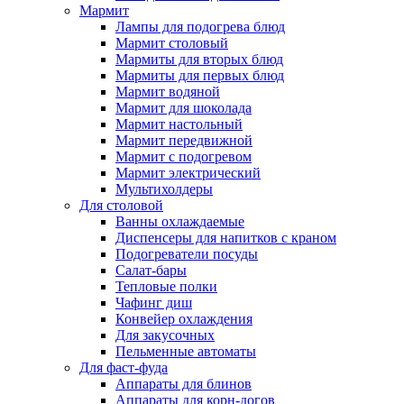
Мармит
Лампы для подогрева блюд
Мармит столовый
Мармиты для вторых блюд
Мармиты для первых блюд
Мармит водяной
Мармит для шоколада
Мармит настольный
Мармит передвижной
Мармит с подогревом
Мармит электрический
Мультихолдеры
Для столовой
Ванны охлаждаемые
Диспенсеры для напитков с краном
Подогреватели посуды
Салат-бары
Тепловые полки
Чафинг диш
Конвейер охлаждения
Для закусочных
Пельменные автоматы
Для фаст-фуда
Аппараты для блинов
Аппараты для корн-догов