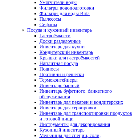
Умягчители воды
Фильтры водоподготовки
Фильтры для воды Brita
Пылесосы
Сифоны
Посуда и кухонный инвентарь
Гастроёмкости
Доски разделочные
Инвентарь для кухни
Кондитерский инвентарь
Крышки для гастроёмкостей
Наплитная посуда
Подносы
Противни и решетки
Термоконтейнеры
Инвентарь барный
Инвентарь буфетного, банкетного
обслуживания
Инвентарь для пекарен и кондитерских
Инвентарь для сервировки
Инвентарь для транспортировки продуктов
и готовой пищи
Инструменты для декорирования
Кухонный инвентарь
Мельницы для специй, соли,