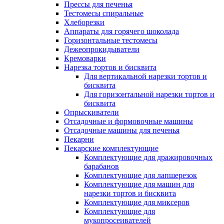
Прессы для печенья
Тестомесы спиральные
Хлеборезки
Аппараты для горячего шоколада
Горизонтальные тестомесы
Дежеопрокидыватели
Кремоварки
Нарезка тортов и бисквита
Для вертикальной нарезки тортов и
бисквита
Для горизонтальной нарезки тортов и
бисквита
Опрыскиватели
Отсадочные и формовочные машины
Отсадочные машины для печенья
Пекарни
Пекарские комплектующие
Комплектующие для дражировочных
барабанов
Комплектующие для лапшерезок
Комплектующие для машин для
нарезки тортов и бисквита
Комплектующие для миксеров
Комплектующие для
мукопросеивателей