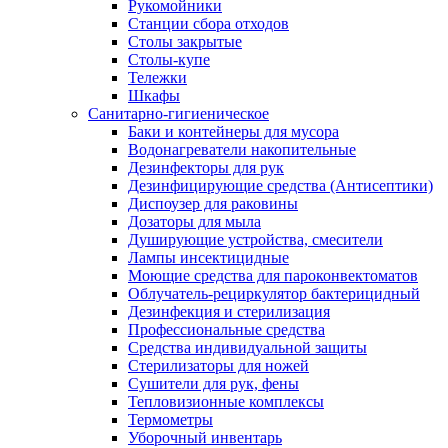
Рукомойники
Станции сбора отходов
Столы закрытые
Столы-купе
Тележки
Шкафы
Санитарно-гигиеническое
Баки и контейнеры для мусора
Водонагреватели накопительные
Дезинфекторы для рук
Дезинфицирующие средства (Антисептики)
Диспоузер для раковины
Дозаторы для мыла
Душирующие устройства, смесители
Лампы инсектицидные
Моющие средства для пароконвектоматов
Облучатель-рециркулятор бактерицидный
Дезинфекция и стерилизация
Профессиональные средства
Средства индивидуальной защиты
Стерилизаторы для ножей
Сушители для рук, фены
Тепловизионные комплексы
Термометры
Уборочный инвентарь