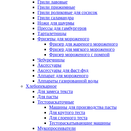
Грили лавовые
Грили прижимные
Грили роликовые для сосисок
Грили саламандра
Ножи для шаурмы
Прессы для гамбургеров
Тарталетницы
Фризеры для мороженого
Фризер для жареного мороженого
Фризер для мягкого мороженого
Фризер мороженого с помпой
Чебуречницы
Аксессуары
Аксессуары для фаст-фуд
Аппарат для мороженого
Аппараты газированной воды
Хлебопекарное
Для замеса текста
Для пасты
Тестораскаточные
Машины для производства пасты
Для крутого теста
Для слоеного теста
Тестораскатывающие машины
Мукопросеиватели