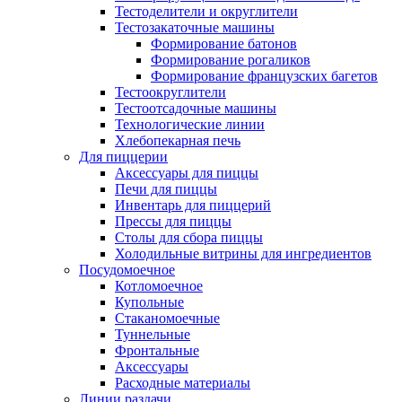
Тестоделители и округлители
Тестозакаточные машины
Формирование батонов
Формирование рогаликов
Формирование французских багетов
Тестоокруглители
Тестоотсадочные машины
Технологические линии
Хлебопекарная печь
Для пиццерии
Аксессуары для пиццы
Печи для пиццы
Инвентарь для пиццерий
Прессы для пиццы
Столы для сбора пиццы
Холодильные витрины для ингредиентов
Посудомоечное
Котломоечное
Купольные
Стаканомоечные
Туннельные
Фронтальные
Аксессуары
Расходные материалы
Линии раздачи