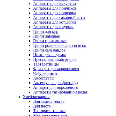
Аппараты для кукурузы
Аппараты для пончиков
Аппараты для попкорна
Аппараты для сахарной ваты
Аппараты для хот-догов
Аппараты для шаурмы
Грили для кур
Грили лавовые
Грили прижимные
Грили роликовые для сосисок
Грили саламандра
Ножи для шаурмы
Прессы для гамбургеров
Тарталетницы
Фризеры для мороженого
Чебуречницы
Аксессуары
Аксессуары для фаст-фуд
Аппарат для мороженого
Аппараты газированной воды
Хлебопекарное
Для замеса текста
Для пасты
Тестораскаточные
Мукопросеиватели