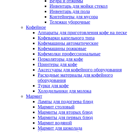
Ведра и отжимы
Инвентарь для мойки стекол
Инвентарь для пола
Контейнеры для мусора
Тележки уборочные
Кофейное
Аппараты для приготовления кофе на песке
Кофеварки капельного типа
Кофемашины автоматические
Кофемашины рожковые
Кофемолки профессиональные
Перколяторы для кофе
Принтеры для кофе
Аксессуары для кофейного оборудования
Расходные материалы для кофейного
оборудования
Турки для кофе
Холодильники для молока
Мармит
Лампы для подогрева блюд
Мармит столовый
Мармиты для вторых блюд
Мармиты для первых блюд
Мармит водяной
Мармит для шоколада