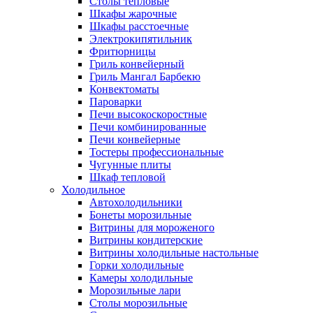
Столы тепловые
Шкафы жарочные
Шкафы расстоечные
Электрокипятильник
Фритюрницы
Гриль конвейерный
Гриль Мангал Барбекю
Конвектоматы
Пароварки
Печи высокоскоростные
Печи комбинированные
Печи конвейерные
Тостеры профессиональные
Чугунные плиты
Шкаф тепловой
Холодильное
Автохолодильники
Бонеты морозильные
Витрины для мороженого
Витрины кондитерские
Витрины холодильные настольные
Горки холодильные
Камеры холодильные
Морозильные лари
Столы морозильные