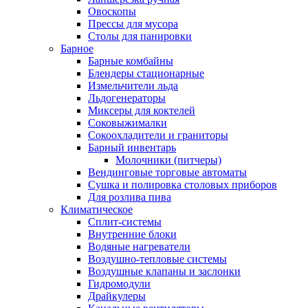
Овоскопы
Прессы для мусора
Столы для панировки
Барное
Барные комбайны
Блендеры стационарные
Измельчители льда
Льдогенераторы
Миксеры для коктелей
Соковыжималки
Сокоохладители и граниторы
Барный инвентарь
Молочники (питчеры)
Вендинговые торговые автоматы
Сушка и полировка столовых приборов
Для розлива пива
Климатическое
Сплит-системы
Внутренние блоки
Водяные нагреватели
Воздушно-тепловые системы
Воздушные клапаны и заслонки
Гидромодули
Драйкулеры