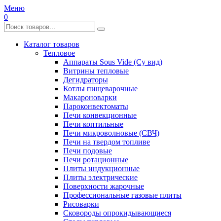
Меню
0
Каталог товаров
Тепловое
Аппараты Sous Vide (Су вид)
Витрины тепловые
Дегидраторы
Котлы пищеварочные
Макароноварки
Пароконвектоматы
Печи конвекционные
Печи коптильные
Печи микроволновые (СВЧ)
Печи на твердом топливе
Печи подовые
Печи ротационные
Плиты индукционные
Плиты электрические
Поверхности жарочные
Профессиональные газовые плиты
Рисоварки
Сковороды опрокидывающиеся