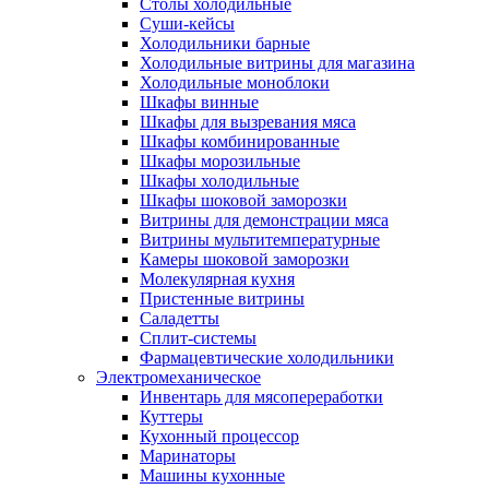
Столы холодильные
Суши-кейсы
Холодильники барные
Холодильные витрины для магазина
Холодильные моноблоки
Шкафы винные
Шкафы для вызревания мяса
Шкафы комбинированные
Шкафы морозильные
Шкафы холодильные
Шкафы шоковой заморозки
Витрины для демонстрации мяса
Витрины мультитемпературные
Камеры шоковой заморозки
Молекулярная кухня
Пристенные витрины
Саладетты
Сплит-системы
Фармацевтические холодильники
Электромеханическое
Инвентарь для мясопереработки
Куттеры
Кухонный процессор
Маринаторы
Машины кухонные