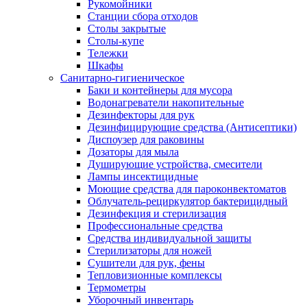
Рукомойники
Станции сбора отходов
Столы закрытые
Столы-купе
Тележки
Шкафы
Санитарно-гигиеническое
Баки и контейнеры для мусора
Водонагреватели накопительные
Дезинфекторы для рук
Дезинфицирующие средства (Антисептики)
Диспоузер для раковины
Дозаторы для мыла
Душирующие устройства, смесители
Лампы инсектицидные
Моющие средства для пароконвектоматов
Облучатель-рециркулятор бактерицидный
Дезинфекция и стерилизация
Профессиональные средства
Средства индивидуальной защиты
Стерилизаторы для ножей
Сушители для рук, фены
Тепловизионные комплексы
Термометры
Уборочный инвентарь