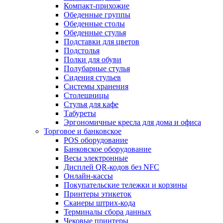
Компакт-прихожие
Обеденные группы
Обеденные столы
Обеденные стулья
Подставки для цветов
Подстолья
Полки для обуви
Полубарные стулья
Сидения стульев
Системы хранения
Столешницы
Стулья для кафе
Табуреты
Эргономичные кресла для дома и офиса
Торговое и банковское
POS оборудование
Банковское оборудование
Весы электронные
Дисплей QR-кодов без NFC
Онлайн-кассы
Покупательские тележки и корзины
Принтеры этикеток
Сканеры штрих-кода
Терминалы сбора данных
Чековые принтеры