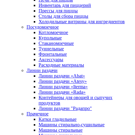
Инвентарь для пиццерий
Прессы для пиццы
Столы для сбора пиццы
Холодильные витрины для ингредиентов
Посудомоечное
Котломоечное
Купольные
Стаканомоечные
Туннельные
Фронтальные
Аксессуары
Расходные материалы
Линии раздачи
Линии раздачи «Abat»
Линии раздачи «Atesy»
Линии раздачи «Iterma»
Линии раздачи «Rada»
Контейнеры для овощей и сыпучих
продуктов
Линии раздачи "Радапро"
Прачечное
Катки гладильные
Машины стирально-сушильные
Машины стиральные