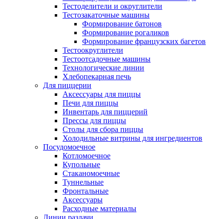
Тестоделители и округлители
Тестозакаточные машины
Формирование батонов
Формирование рогаликов
Формирование французских багетов
Тестоокруглители
Тестоотсадочные машины
Технологические линии
Хлебопекарная печь
Для пиццерии
Аксессуары для пиццы
Печи для пиццы
Инвентарь для пиццерий
Прессы для пиццы
Столы для сбора пиццы
Холодильные витрины для ингредиентов
Посудомоечное
Котломоечное
Купольные
Стаканомоечные
Туннельные
Фронтальные
Аксессуары
Расходные материалы
Линии раздачи