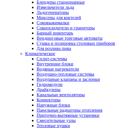
Блендеры стационарные
Измельчители льда
Льдогенераторы
Миксеры для коктелей
Соковыжималки
Сокоохладители и граниторы
Барный инвентарь
Вендинговые торговые автоматы
Сушка и полировка столовых приборов
Для розлива пива
Климатическое
Сплит-системы
Внутренние блоки
Водяные нагреватели
Воздушно-тепловые системы
Воздушные клапаны и заслонки
Гидромодули
Драйкулеры
Канальные вентиляторы
Конвекторы
Наружные блоки
Панельные радиаторы отопления
Приточно-вытяжные установки
Смесительные узлы
Тепловые пушки