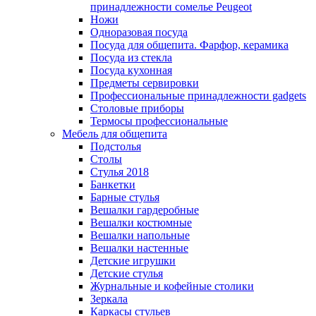
принадлежности сомелье Peugeot
Ножи
Одноразовая посуда
Посуда для общепита. Фарфор, керамика
Посуда из стекла
Посуда кухонная
Предметы сервировки
Профессиональные принадлежности gadgets
Столовые приборы
Термосы профессиональные
Мебель для общепита
Подстолья
Столы
Стулья 2018
Банкетки
Барные стулья
Вешалки гардеробные
Вешалки костюмные
Вешалки напольные
Вешалки настенные
Детские игрушки
Детские стулья
Журнальные и кофейные столики
Зеркала
Каркасы стульев