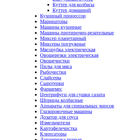
Куттер для колбасы
Куттер домашний
Кухонный процессор
Маринаторы
Машины кухонные
Машины протирочно-резательные
Миксер планетарный
Миксеры погружные
Мясорубка электрическая
Овощерезки электрическая
Овощечистки
Пилы для мяса
Рыбочистки
Слайсеры
Сыротерки
Фаршемес
Центрифуги для сушки салата
Шприцы колбасные
Аппараты для спиральных чипсов
Глазировочные машины
Дозатор для соуса
Измельчители
Картофелечистка
Клипсаторы
Лапшерезка ручная