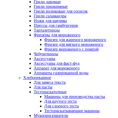
Грили лавовые
Грили прижимные
Грили роликовые для сосисок
Грили саламандра
Ножи для шаурмы
Прессы для гамбургеров
Тарталетницы
Фризеры для мороженого
Фризер для жареного мороженого
Фризер для мягкого мороженого
Фризер мороженого с помпой
Чебуречницы
Аксессуары
Аксессуары для фаст-фуд
Аппарат для мороженого
Аппараты газированной воды
Хлебопекарное
Для замеса текста
Для пасты
Тестораскаточные
Машины для производства пасты
Для крутого теста
Для слоеного теста
Тестораскатывающие машины
Мукопросеиватели