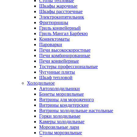
Столы тепловые
Шкафы жарочные
Шкафы расстоечные
Электрокипятильник
Фритюрницы
Гриль конвейерный
Гриль Мангал Барбекю
Конвектоматы
Пароварки
Печи высокоскоростные
Печи комбинированные
Печи конвейерные
Тостеры профессиональные
Чугунные плиты
Шкаф тепловой
Холодильное
Автохолодильники
Бонеты морозильные
Витрины для мороженого
Витрины кондитерские
Витрины холодильные настольные
Горки холодильные
Камеры холодильные
Морозильные лари
Столы морозильные