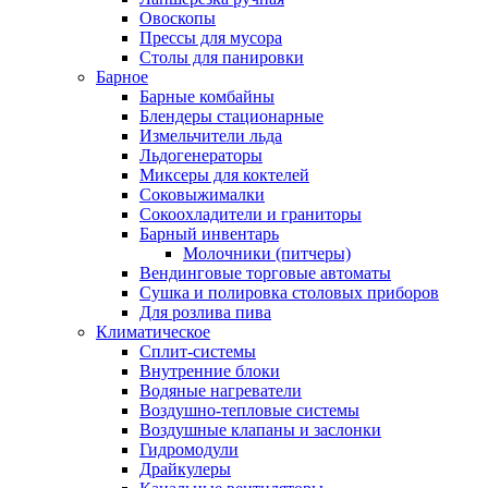
Овоскопы
Прессы для мусора
Столы для панировки
Барное
Барные комбайны
Блендеры стационарные
Измельчители льда
Льдогенераторы
Миксеры для коктелей
Соковыжималки
Сокоохладители и граниторы
Барный инвентарь
Молочники (питчеры)
Вендинговые торговые автоматы
Сушка и полировка столовых приборов
Для розлива пива
Климатическое
Сплит-системы
Внутренние блоки
Водяные нагреватели
Воздушно-тепловые системы
Воздушные клапаны и заслонки
Гидромодули
Драйкулеры