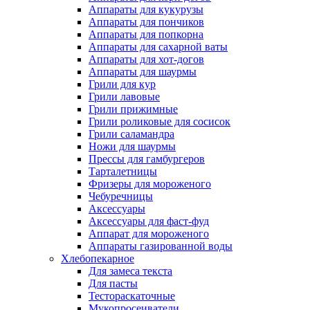
Аппараты для кукурузы
Аппараты для пончиков
Аппараты для попкорна
Аппараты для сахарной ваты
Аппараты для хот-догов
Аппараты для шаурмы
Грили для кур
Грили лавовые
Грили прижимные
Грили роликовые для сосисок
Грили саламандра
Ножи для шаурмы
Прессы для гамбургеров
Тарталетницы
Фризеры для мороженого
Чебуречницы
Аксессуары
Аксессуары для фаст-фуд
Аппарат для мороженого
Аппараты газированной воды
Хлебопекарное
Для замеса текста
Для пасты
Тестораскаточные
Мукопросеиватели