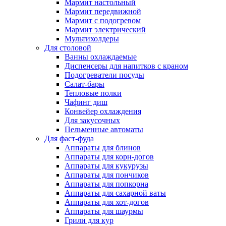
Мармит настольный
Мармит передвижной
Мармит с подогревом
Мармит электрический
Мультихолдеры
Для столовой
Ванны охлаждаемые
Диспенсеры для напитков с краном
Подогреватели посуды
Салат-бары
Тепловые полки
Чафинг диш
Конвейер охлаждения
Для закусочных
Пельменные автоматы
Для фаст-фуда
Аппараты для блинов
Аппараты для корн-догов
Аппараты для кукурузы
Аппараты для пончиков
Аппараты для попкорна
Аппараты для сахарной ваты
Аппараты для хот-догов
Аппараты для шаурмы
Грили для кур