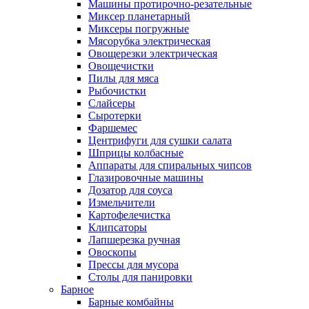
Машины протирочно-резательные
Миксер планетарный
Миксеры погружные
Мясорубка электрическая
Овощерезки электрическая
Овощечистки
Пилы для мяса
Рыбочистки
Слайсеры
Сыротерки
Фаршемес
Центрифуги для сушки салата
Шприцы колбасные
Аппараты для спиральных чипсов
Глазировочные машины
Дозатор для соуса
Измельчители
Картофелечистка
Клипсаторы
Лапшерезка ручная
Овоскопы
Прессы для мусора
Столы для панировки
Барное
Барные комбайны