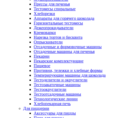
Прессы для печенья
Тестомесы спиральные
Хлеборезки
Аппараты для горячего шоколада
Горизонтальные тестомесы
Дежеопрокидыватели
Кремоварки
Нарезка тортов и бисквита
Опрыскиватели
Отсадочные и формовочные машины
Отсадочные машины для печенья
Пекарни
Пекарские комплектующие
Пищевое
Противни, тележки и хлебные формы
Темперирующие машины для шоколада
Тестоделители и округлители
Тестозакаточные машины
Тестоокруглители
Тестоотсадочные машины
Технологические линии
Хлебопекарная печь
Для пиццерии
Аксессуары для пиццы
Печи для пиццы