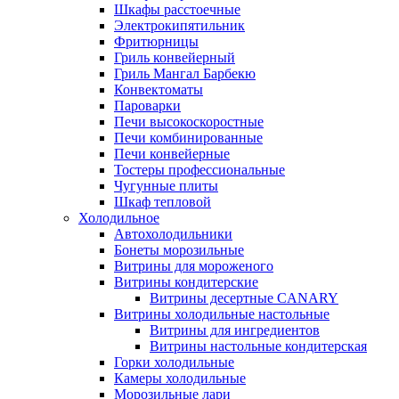
Шкафы расстоечные
Электрокипятильник
Фритюрницы
Гриль конвейерный
Гриль Мангал Барбекю
Конвектоматы
Пароварки
Печи высокоскоростные
Печи комбинированные
Печи конвейерные
Тостеры профессиональные
Чугунные плиты
Шкаф тепловой
Холодильное
Автохолодильники
Бонеты морозильные
Витрины для мороженого
Витрины кондитерские
Витрины десертные CANARY
Витрины холодильные настольные
Витрины для ингредиентов
Витрины настольные кондитерская
Горки холодильные
Камеры холодильные
Морозильные лари