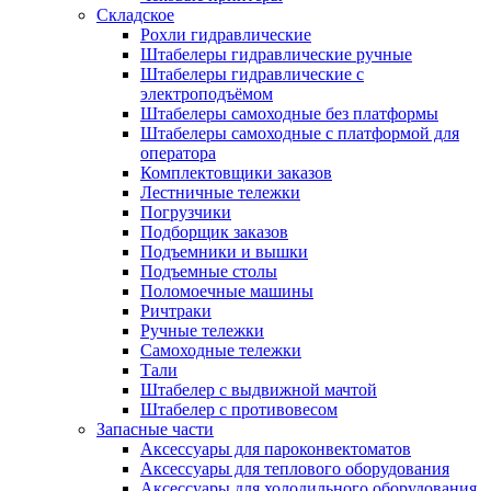
Складское
Рохли гидравлические
Штабелеры гидравлические ручные
Штабелеры гидравлические с
электроподъёмом
Штабелеры самоходные без платформы
Штабелеры самоходные с платформой для
оператора
Комплектовщики заказов
Лестничные тележки
Погрузчики
Подборщик заказов
Подъемники и вышки
Подъемные столы
Поломоечные машины
Ричтраки
Ручные тележки
Самоходные тележки
Тали
Штабелер с выдвижной мачтой
Штабелер с противовесом
Запасные части
Аксессуары для пароконвектоматов
Аксессуары для теплового оборудования
Аксессуары для холодильного оборудования