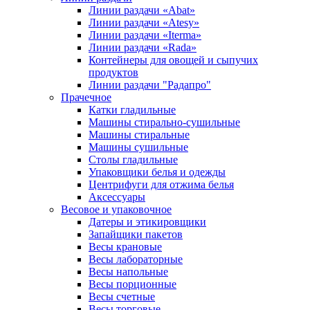
Линии раздачи «Abat»
Линии раздачи «Atesy»
Линии раздачи «Iterma»
Линии раздачи «Rada»
Контейнеры для овощей и сыпучих
продуктов
Линии раздачи "Радапро"
Прачечное
Катки гладильные
Машины стирально-сушильные
Машины стиральные
Машины сушильные
Столы гладильные
Упаковщики белья и одежды
Центрифуги для отжима белья
Аксессуары
Весовое и упаковочное
Датеры и этикировщики
Запайщики пакетов
Весы крановые
Весы лабораторные
Весы напольные
Весы порционные
Весы счетные
Весы торговые