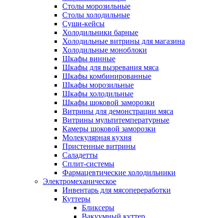
Столы морозильные
Столы холодильные
Суши-кейсы
Холодильники барные
Холодильные витрины для магазина
Холодильные моноблоки
Шкафы винные
Шкафы для вызревания мяса
Шкафы комбинированные
Шкафы морозильные
Шкафы холодильные
Шкафы шоковой заморозки
Витрины для демонстрации мяса
Витрины мультитемпературные
Камеры шоковой заморозки
Молекулярная кухня
Пристенные витрины
Саладетты
Сплит-системы
Фармацевтические холодильники
Электромеханическое
Инвентарь для мясопереработки
Куттеры
Бликсеры
Вакуумный куттер