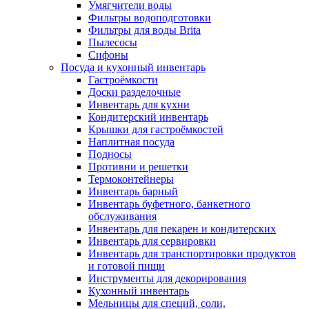
Умягчители воды
Фильтры водоподготовки
Фильтры для воды Brita
Пылесосы
Сифоны
Посуда и кухонный инвентарь
Гастроёмкости
Доски разделочные
Инвентарь для кухни
Кондитерский инвентарь
Крышки для гастроёмкостей
Наплитная посуда
Подносы
Противни и решетки
Термоконтейнеры
Инвентарь барный
Инвентарь буфетного, банкетного
обслуживания
Инвентарь для пекарен и кондитерских
Инвентарь для сервировки
Инвентарь для транспортировки продуктов
и готовой пищи
Инструменты для декорирования
Кухонный инвентарь
Мельницы для специй, соли,