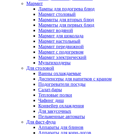
Мармит
Лампы для подогрева блюд
Мармит столовый
Мармиты для вторых блюд
Мармиты для первых блюд
Мармит водяной
Мармит для шоколада
Мармит настольный
Мармит передвижной
Мармит с подогревом
Мармит электрический
Мультихолдеры
Для столовой
Ванны охлаждаемые
Диспенсеры для напитков с краном
Подогреватели посуды
Салат-бары
Тепловые полки
Чафинг диш
Конвейер охлаждения
Для закусочных
Пельменные автоматы
Для фаст-фуда
Аппараты для блинов
Аппараты для корн-догов