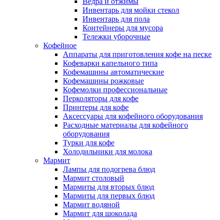
Ведра и отжимы
Инвентарь для мойки стекол
Инвентарь для пола
Контейнеры для мусора
Тележки уборочные
Кофейное
Аппараты для приготовления кофе на песке
Кофеварки капельного типа
Кофемашины автоматические
Кофемашины рожковые
Кофемолки профессиональные
Перколяторы для кофе
Принтеры для кофе
Аксессуары для кофейного оборудования
Расходные материалы для кофейного
оборудования
Турки для кофе
Холодильники для молока
Мармит
Лампы для подогрева блюд
Мармит столовый
Мармиты для вторых блюд
Мармиты для первых блюд
Мармит водяной
Мармит для шоколада