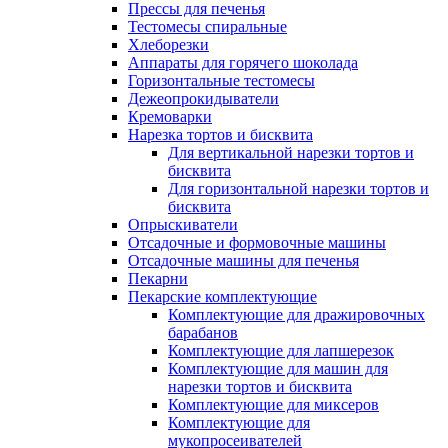
Прессы для печенья
Тестомесы спиральные
Хлеборезки
Аппараты для горячего шоколада
Горизонтальные тестомесы
Дежеопрокидыватели
Кремоварки
Нарезка тортов и бисквита
Для вертикальной нарезки тортов и
бисквита
Для горизонтальной нарезки тортов и
бисквита
Опрыскиватели
Отсадочные и формовочные машины
Отсадочные машины для печенья
Пекарни
Пекарские комплектующие
Комплектующие для дражировочных
барабанов
Комплектующие для лапшерезок
Комплектующие для машин для
нарезки тортов и бисквита
Комплектующие для миксеров
Комплектующие для
мукопросеивателей