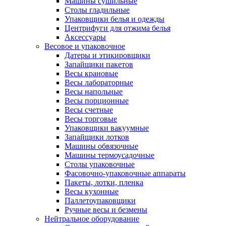
Машины сушильные
Столы гладильные
Упаковщики белья и одежды
Центрифуги для отжима белья
Аксессуары
Весовое и упаковочное
Датеры и этикировщики
Запайщики пакетов
Весы крановые
Весы лабораторные
Весы напольные
Весы порционные
Весы счетные
Весы торговые
Упаковщики вакуумные
Запайщики лотков
Машины обвязочные
Машины термоусадочные
Столы упаковочные
Фасовочно-упаковочные аппараты
Пакеты, лотки, пленка
Весы кухонные
Паллетоупаковщики
Ручные весы и безмены
Нейтральное оборудование