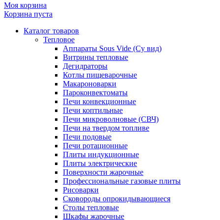
Моя корзина
Корзина пуста
Каталог товаров
Тепловое
Аппараты Sous Vide (Су вид)
Витрины тепловые
Дегидраторы
Котлы пищеварочные
Макароноварки
Пароконвектоматы
Печи конвекционные
Печи коптильные
Печи микроволновые (СВЧ)
Печи на твердом топливе
Печи подовые
Печи ротационные
Плиты индукционные
Плиты электрические
Поверхности жарочные
Профессиональные газовые плиты
Рисоварки
Сковороды опрокидывающиеся
Столы тепловые
Шкафы жарочные