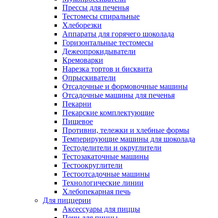
Прессы для печенья
Тестомесы спиральные
Хлеборезки
Аппараты для горячего шоколада
Горизонтальные тестомесы
Дежеопрокидыватели
Кремоварки
Нарезка тортов и бисквита
Опрыскиватели
Отсадочные и формовочные машины
Отсадочные машины для печенья
Пекарни
Пекарские комплектующие
Пищевое
Противни, тележки и хлебные формы
Темперирующие машины для шоколада
Тестоделители и округлители
Тестозакаточные машины
Тестоокруглители
Тестоотсадочные машины
Технологические линии
Хлебопекарная печь
Для пиццерии
Аксессуары для пиццы
Печи для пиццы