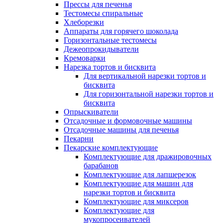
Прессы для печенья
Тестомесы спиральные
Хлеборезки
Аппараты для горячего шоколада
Горизонтальные тестомесы
Дежеопрокидыватели
Кремоварки
Нарезка тортов и бисквита
Для вертикальной нарезки тортов и
бисквита
Для горизонтальной нарезки тортов и
бисквита
Опрыскиватели
Отсадочные и формовочные машины
Отсадочные машины для печенья
Пекарни
Пекарские комплектующие
Комплектующие для дражировочных
барабанов
Комплектующие для лапшерезок
Комплектующие для машин для
нарезки тортов и бисквита
Комплектующие для миксеров
Комплектующие для
мукопросеивателей