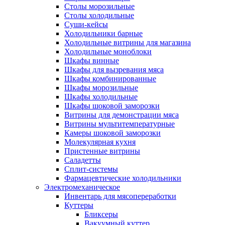
Столы морозильные
Столы холодильные
Суши-кейсы
Холодильники барные
Холодильные витрины для магазина
Холодильные моноблоки
Шкафы винные
Шкафы для вызревания мяса
Шкафы комбинированные
Шкафы морозильные
Шкафы холодильные
Шкафы шоковой заморозки
Витрины для демонстрации мяса
Витрины мультитемпературные
Камеры шоковой заморозки
Молекулярная кухня
Пристенные витрины
Саладетты
Сплит-системы
Фармацевтические холодильники
Электромеханическое
Инвентарь для мясопереработки
Куттеры
Бликсеры
Вакуумный куттер