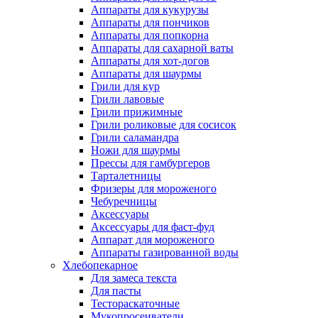
Аппараты для кукурузы
Аппараты для пончиков
Аппараты для попкорна
Аппараты для сахарной ваты
Аппараты для хот-догов
Аппараты для шаурмы
Грили для кур
Грили лавовые
Грили прижимные
Грили роликовые для сосисок
Грили саламандра
Ножи для шаурмы
Прессы для гамбургеров
Тарталетницы
Фризеры для мороженого
Чебуречницы
Аксессуары
Аксессуары для фаст-фуд
Аппарат для мороженого
Аппараты газированной воды
Хлебопекарное
Для замеса текста
Для пасты
Тестораскаточные
Мукопросеиватели