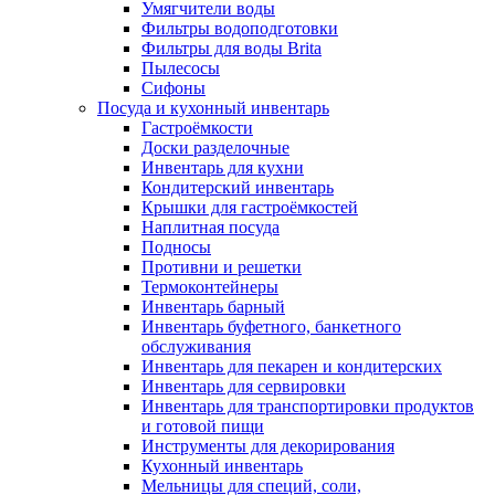
Умягчители воды
Фильтры водоподготовки
Фильтры для воды Brita
Пылесосы
Сифоны
Посуда и кухонный инвентарь
Гастроёмкости
Доски разделочные
Инвентарь для кухни
Кондитерский инвентарь
Крышки для гастроёмкостей
Наплитная посуда
Подносы
Противни и решетки
Термоконтейнеры
Инвентарь барный
Инвентарь буфетного, банкетного
обслуживания
Инвентарь для пекарен и кондитерских
Инвентарь для сервировки
Инвентарь для транспортировки продуктов
и готовой пищи
Инструменты для декорирования
Кухонный инвентарь
Мельницы для специй, соли,