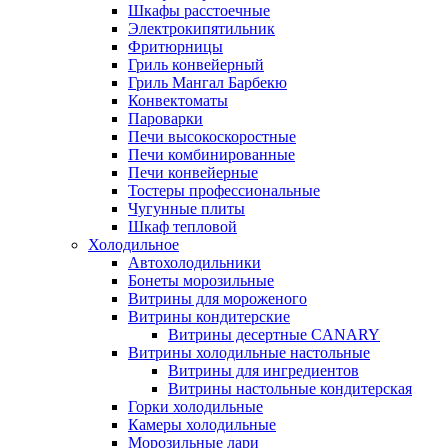
Шкафы расстоечные
Электрокипятильник
Фритюрницы
Гриль конвейерный
Гриль Мангал Барбекю
Конвектоматы
Пароварки
Печи высокоскоростные
Печи комбинированные
Печи конвейерные
Тостеры профессиональные
Чугунные плиты
Шкаф тепловой
Холодильное
Автохолодильники
Бонеты морозильные
Витрины для мороженого
Витрины кондитерские
Витрины десертные CANARY
Витрины холодильные настольные
Витрины для ингредиентов
Витрины настольные кондитерская
Горки холодильные
Камеры холодильные
Морозильные лари