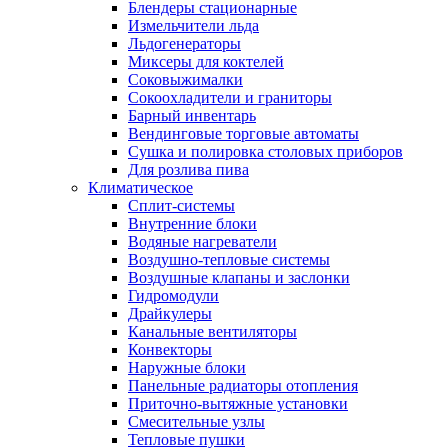
Блендеры стационарные
Измельчители льда
Льдогенераторы
Миксеры для коктелей
Соковыжималки
Сокоохладители и граниторы
Барный инвентарь
Вендинговые торговые автоматы
Сушка и полировка столовых приборов
Для розлива пива
Климатическое
Сплит-системы
Внутренние блоки
Водяные нагреватели
Воздушно-тепловые системы
Воздушные клапаны и заслонки
Гидромодули
Драйкулеры
Канальные вентиляторы
Конвекторы
Наружные блоки
Панельные радиаторы отопления
Приточно-вытяжные установки
Смесительные узлы
Тепловые пушки