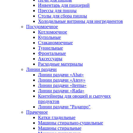
Инвентарь для пиццерий
Прессы для пиццы
Столы для сбора пиццы
Холодильные витрины для ингредиентов
Посудомоечное
Котломоечное
Купольные
Стаканомоечные
Туннельные
Фронтальные
Аксессуары
Расходные материалы
Линии раздачи
Линии раздачи «Abat»
Линии раздачи «Atesy»
Линии раздачи «Iterma»
Линии раздачи «Rada»
Контейнеры для овощей и сыпучих
продуктов
Линии раздачи "Радапро"
Прачечное
Катки гладильные
Машины стирально-сушильные
Машины стиральные