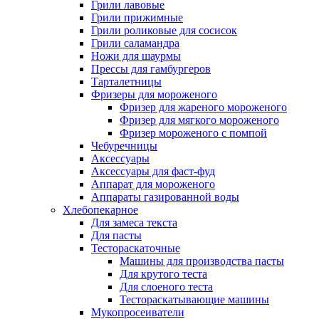
Грили лавовые
Грили прижимные
Грили роликовые для сосисок
Грили саламандра
Ножи для шаурмы
Прессы для гамбургеров
Тарталетницы
Фризеры для мороженого
Фризер для жареного мороженого
Фризер для мягкого мороженого
Фризер мороженого с помпой
Чебуречницы
Аксессуары
Аксессуары для фаст-фуд
Аппарат для мороженого
Аппараты газированной воды
Хлебопекарное
Для замеса текста
Для пасты
Тестораскаточные
Машины для производства пасты
Для крутого теста
Для слоеного теста
Тестораскатывающие машины
Мукопросеиватели