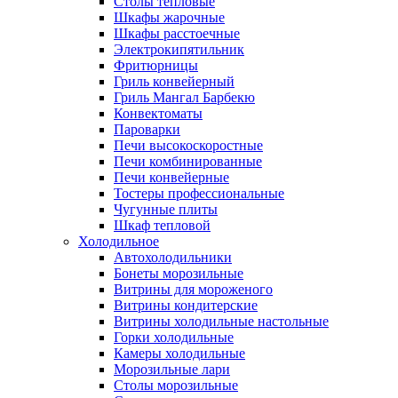
Столы тепловые
Шкафы жарочные
Шкафы расстоечные
Электрокипятильник
Фритюрницы
Гриль конвейерный
Гриль Мангал Барбекю
Конвектоматы
Пароварки
Печи высокоскоростные
Печи комбинированные
Печи конвейерные
Тостеры профессиональные
Чугунные плиты
Шкаф тепловой
Холодильное
Автохолодильники
Бонеты морозильные
Витрины для мороженого
Витрины кондитерские
Витрины холодильные настольные
Горки холодильные
Камеры холодильные
Морозильные лари
Столы морозильные