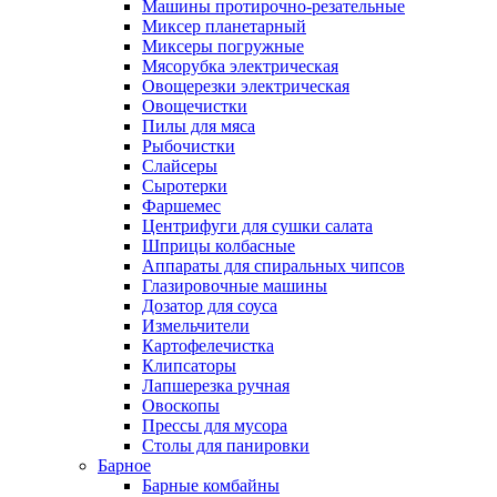
Машины протирочно-резательные
Миксер планетарный
Миксеры погружные
Мясорубка электрическая
Овощерезки электрическая
Овощечистки
Пилы для мяса
Рыбочистки
Слайсеры
Сыротерки
Фаршемес
Центрифуги для сушки салата
Шприцы колбасные
Аппараты для спиральных чипсов
Глазировочные машины
Дозатор для соуса
Измельчители
Картофелечистка
Клипсаторы
Лапшерезка ручная
Овоскопы
Прессы для мусора
Столы для панировки
Барное
Барные комбайны