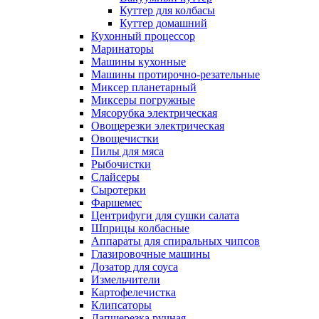
Куттер для колбасы
Куттер домашний
Кухонный процессор
Маринаторы
Машины кухонные
Машины протирочно-резательные
Миксер планетарный
Миксеры погружные
Мясорубка электрическая
Овощерезки электрическая
Овощечистки
Пилы для мяса
Рыбочистки
Слайсеры
Сыротерки
Фаршемес
Центрифуги для сушки салата
Шприцы колбасные
Аппараты для спиральных чипсов
Глазировочные машины
Дозатор для соуса
Измельчители
Картофелечистка
Клипсаторы
Лапшерезка ручная