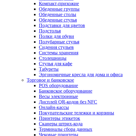
Компакт-прихожие
Обеденные группы
Обеденные столы
Обеденные стулья
Подставки для цветов
Подстолья
Полки для обуви
Полубарные стулья
Сидения стульев
Системы хранения
Столешницы
Стулья для кафе
Табуреты
Эргономичные кресла для дома и офиса
Торговое и банковское
POS оборудование
Банковское оборудование
Весы электронные
Дисплей QR-кодов без NFC
Онлайн-кассы
Покупательские тележки и корзины
Принтеры этикеток
Сканеры штрих-кода
Терминалы сбора данных
Чековые принтеры