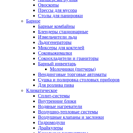
Овоскопы
Прессы для мусора
Столы для панировки
Барное
Барные комбайны
Блендеры стационарные
Измельчители льда
Льдогенераторы
Миксеры для коктелей
Соковыжималки
Сокоохладители и граниторы
Барный инвентарь
Молочники (питчеры)
Вендинговые торговые автоматы
Сушка и полировка столовых приборов
Для розлива пива
Климатическое
Сплит-системы
Внутренние блоки
Водяные нагреватели
Воздушно-тепловые системы
Воздушные клапаны и заслонки
Гидромодули
Драйкулеры