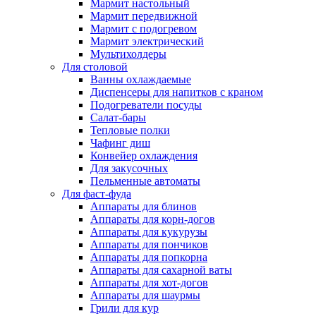
Мармит настольный
Мармит передвижной
Мармит с подогревом
Мармит электрический
Мультихолдеры
Для столовой
Ванны охлаждаемые
Диспенсеры для напитков с краном
Подогреватели посуды
Салат-бары
Тепловые полки
Чафинг диш
Конвейер охлаждения
Для закусочных
Пельменные автоматы
Для фаст-фуда
Аппараты для блинов
Аппараты для корн-догов
Аппараты для кукурузы
Аппараты для пончиков
Аппараты для попкорна
Аппараты для сахарной ваты
Аппараты для хот-догов
Аппараты для шаурмы
Грили для кур