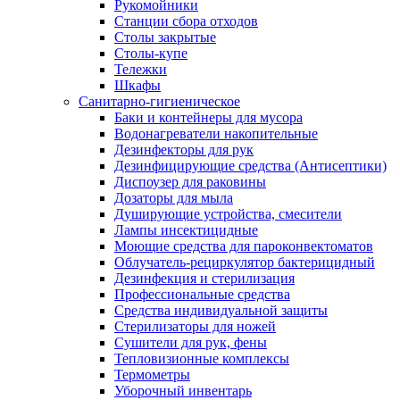
Рукомойники
Станции сбора отходов
Столы закрытые
Столы-купе
Тележки
Шкафы
Санитарно-гигиеническое
Баки и контейнеры для мусора
Водонагреватели накопительные
Дезинфекторы для рук
Дезинфицирующие средства (Антисептики)
Диспоузер для раковины
Дозаторы для мыла
Душирующие устройства, смесители
Лампы инсектицидные
Моющие средства для пароконвектоматов
Облучатель-рециркулятор бактерицидный
Дезинфекция и стерилизация
Профессиональные средства
Средства индивидуальной защиты
Стерилизаторы для ножей
Сушители для рук, фены
Тепловизионные комплексы
Термометры
Уборочный инвентарь