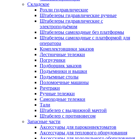
Складское
Рохли гидравлические
Штабелеры гидравлические ручные
Штабелеры гидравлические с
электроподъёмом
Штабелеры самоходные без платформы
Штабелеры самоходные с платформой для
оператора
Комплектовщики заказов
Лестничные тележки
Погрузчики
Подборщик заказов
Подъемники и вышки
Подъемные столы
Поломоечные машины
Ричтраки
Ручные тележки
Самоходные тележки
Тали
Штабелер с выдвижной мачтой
Штабелер с противовесом
Запасные части
Аксессуары для пароконвектоматов
Аксессуары для теплового оборудования
Аксессуары для холодильного оборудования