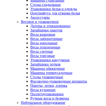
Машины сушильные
Столы гладильные
Упаковщики белья и одежды
Центрифуги для отжима белья
Аксессуары
Весовое и упаковочное
Датеры и этикировщики
Запайщики пакетов
Весы крановые
Весы лабораторные
Весы напольные
Весы порционные
Весы счетные
Весы торговые
Упаковщики вакуумные
Запайщики лотков
Машины обвязочные
Машины термоусадочные
Столы упаковочные
Фасовочно-упаковочные аппараты
Пакеты, лотки, пленка
Весы кухонные
Паллетоупаковщики
Ручные весы и безмены
Нейтральное оборудование