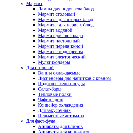
Мармит
Лампы для подогрева блюд
Мармит столовый
Мармиты для вторых блюд
Мармиты для первых блюд
Мармит водяной
Мармит для шоколада
Мармит настольный
Мармит передвижной
Мармит с подогревом
Мармит электрический
Мультихолдеры
Для столовой
Ванны охлаждаемые
Диспенсеры для напитков с краном
Подогреватели посуды
Салат-бары
Тепловые полки
Чафинг диш
Конвейер охлаждения
Для закусочных
Пельменные автоматы
Для фаст-фуда
Аппараты для блинов
Аппараты для корн-догов