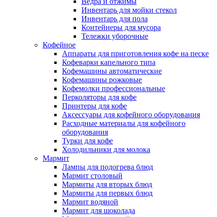
Ведра и отжимы
Инвентарь для мойки стекол
Инвентарь для пола
Контейнеры для мусора
Тележки уборочные
Кофейное
Аппараты для приготовления кофе на песке
Кофеварки капельного типа
Кофемашины автоматические
Кофемашины рожковые
Кофемолки профессиональные
Перколяторы для кофе
Принтеры для кофе
Аксессуары для кофейного оборудования
Расходные материалы для кофейного
оборудования
Турки для кофе
Холодильники для молока
Мармит
Лампы для подогрева блюд
Мармит столовый
Мармиты для вторых блюд
Мармиты для первых блюд
Мармит водяной
Мармит для шоколада