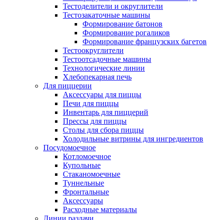
Тестоделители и округлители
Тестозакаточные машины
Формирование батонов
Формирование рогаликов
Формирование французских багетов
Тестоокруглители
Тестоотсадочные машины
Технологические линии
Хлебопекарная печь
Для пиццерии
Аксессуары для пиццы
Печи для пиццы
Инвентарь для пиццерий
Прессы для пиццы
Столы для сбора пиццы
Холодильные витрины для ингредиентов
Посудомоечное
Котломоечное
Купольные
Стаканомоечные
Туннельные
Фронтальные
Аксессуары
Расходные материалы
Линии раздачи