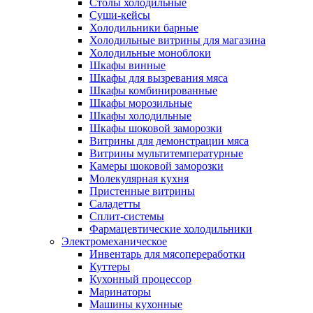
Столы холодильные
Суши-кейсы
Холодильники барные
Холодильные витрины для магазина
Холодильные моноблоки
Шкафы винные
Шкафы для вызревания мяса
Шкафы комбинированные
Шкафы морозильные
Шкафы холодильные
Шкафы шоковой заморозки
Витрины для демонстрации мяса
Витрины мультитемпературные
Камеры шоковой заморозки
Молекулярная кухня
Пристенные витрины
Саладетты
Сплит-системы
Фармацевтические холодильники
Электромеханическое
Инвентарь для мясопереработки
Куттеры
Кухонный процессор
Маринаторы
Машины кухонные