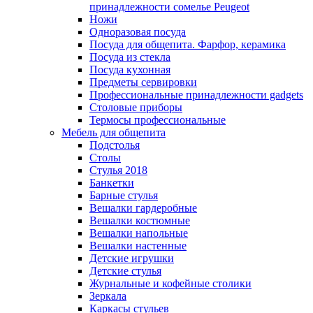
принадлежности сомелье Peugeot
Ножи
Одноразовая посуда
Посуда для общепита. Фарфор, керамика
Посуда из стекла
Посуда кухонная
Предметы сервировки
Профессиональные принадлежности gadgets
Столовые приборы
Термосы профессиональные
Мебель для общепита
Подстолья
Столы
Стулья 2018
Банкетки
Барные стулья
Вешалки гардеробные
Вешалки костюмные
Вешалки напольные
Вешалки настенные
Детские игрушки
Детские стулья
Журнальные и кофейные столики
Зеркала
Каркасы стульев