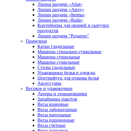
Линии раздачи «Abat»
Линии раздачи «Atesy»
Линии раздачи «Iterma»
Линии раздачи «Rada»
Контейнеры для овощей и сыпучих
продуктов
Линии раздачи "Радапро"
Прачечное
Катки гладильные
Машины стирально-сушильные
Машины стиральные
Машины сушильные
Столы гладильные
Упаковщики белья и одежды
Центрифуги для отжима белья
Аксессуары
Весовое и упаковочное
Датеры и этикировщики
Запайщики пакетов
Весы крановые
Весы лабораторные
Весы напольные
Весы порционные
Весы счетные
Весы торговые