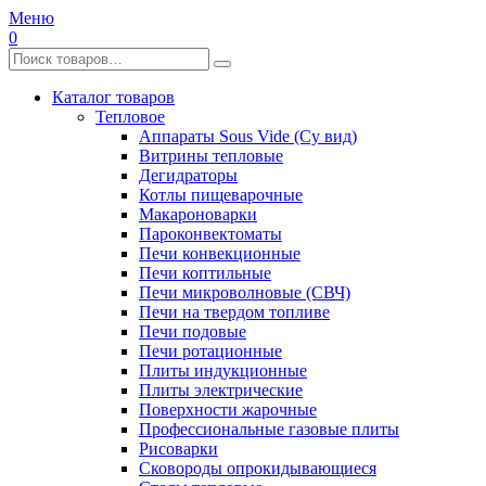
Меню
0
Каталог товаров
Тепловое
Аппараты Sous Vide (Су вид)
Витрины тепловые
Дегидраторы
Котлы пищеварочные
Макароноварки
Пароконвектоматы
Печи конвекционные
Печи коптильные
Печи микроволновые (СВЧ)
Печи на твердом топливе
Печи подовые
Печи ротационные
Плиты индукционные
Плиты электрические
Поверхности жарочные
Профессиональные газовые плиты
Рисоварки
Сковороды опрокидывающиеся