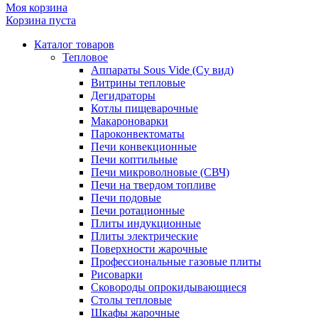
Моя корзина
Корзина пуста
Каталог товаров
Тепловое
Аппараты Sous Vide (Су вид)
Витрины тепловые
Дегидраторы
Котлы пищеварочные
Макароноварки
Пароконвектоматы
Печи конвекционные
Печи коптильные
Печи микроволновые (СВЧ)
Печи на твердом топливе
Печи подовые
Печи ротационные
Плиты индукционные
Плиты электрические
Поверхности жарочные
Профессиональные газовые плиты
Рисоварки
Сковороды опрокидывающиеся
Столы тепловые
Шкафы жарочные