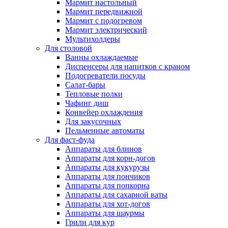
Мармит настольный
Мармит передвижной
Мармит с подогревом
Мармит электрический
Мультихолдеры
Для столовой
Ванны охлаждаемые
Диспенсеры для напитков с краном
Подогреватели посуды
Салат-бары
Тепловые полки
Чафинг диш
Конвейер охлаждения
Для закусочных
Пельменные автоматы
Для фаст-фуда
Аппараты для блинов
Аппараты для корн-догов
Аппараты для кукурузы
Аппараты для пончиков
Аппараты для попкорна
Аппараты для сахарной ваты
Аппараты для хот-догов
Аппараты для шаурмы
Грили для кур