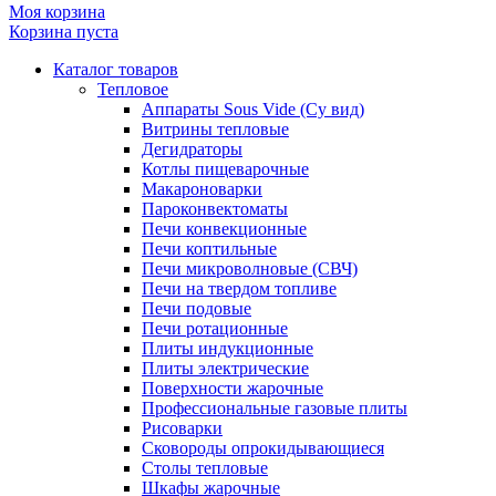
Моя корзина
Корзина пуста
Каталог товаров
Тепловое
Аппараты Sous Vide (Су вид)
Витрины тепловые
Дегидраторы
Котлы пищеварочные
Макароноварки
Пароконвектоматы
Печи конвекционные
Печи коптильные
Печи микроволновые (СВЧ)
Печи на твердом топливе
Печи подовые
Печи ротационные
Плиты индукционные
Плиты электрические
Поверхности жарочные
Профессиональные газовые плиты
Рисоварки
Сковороды опрокидывающиеся
Столы тепловые
Шкафы жарочные