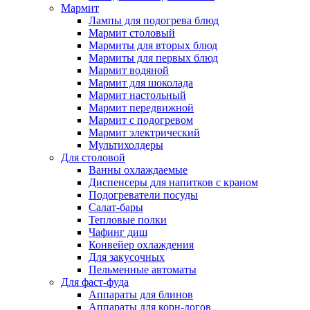
Мармит
Лампы для подогрева блюд
Мармит столовый
Мармиты для вторых блюд
Мармиты для первых блюд
Мармит водяной
Мармит для шоколада
Мармит настольный
Мармит передвижной
Мармит с подогревом
Мармит электрический
Мультихолдеры
Для столовой
Ванны охлаждаемые
Диспенсеры для напитков с краном
Подогреватели посуды
Салат-бары
Тепловые полки
Чафинг диш
Конвейер охлаждения
Для закусочных
Пельменные автоматы
Для фаст-фуда
Аппараты для блинов
Аппараты для корн-догов