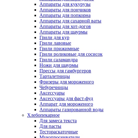
Аппараты для кукурузы
Аппараты для пончиков
Аппараты для попкорна
Аппараты для сахарной ваты
Аппараты для хот-догов
Аппараты для шаурмы
Грили для кур
Грили лавовые
Грили прижимные
Грили роликовые для сосисок
Грили саламандра
Ножи для шаурмы
Прессы для гамбургеров
Тарталетницы
Фризеры для мороженого
Чебуречницы
Аксессуары
Аксессуары для фаст-фуд
Аппарат для мороженого
Аппараты газированной воды
Хлебопекарное
Для замеса текста
Для пасты
Тестораскаточные
Мукопросеиватели