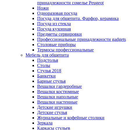
принадлежности сомелье Peugeot
Ножи
Одноразовая посуда
Посуда для общепита. Фарфор, керамика
Посуда из стекла
Посуда кухонная
Предметы сервировки
Профессиональные принадлежности gadgets
Столовые приборы
Термосы профессиональные
Мебель для общепита
Подстолья
Столы
Стулья 2018
Банкетки
Барные стулья
Вешалки гардеробные
Вешалки костюмные
Вешалки напольные
Вешалки настенные
Детские игрушки
Детские стулья
Журнальные и кофейные столики
Зеркала
Каркасы стульев