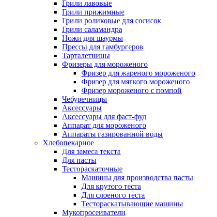
Грили лавовые
Грили прижимные
Грили роликовые для сосисок
Грили саламандра
Ножи для шаурмы
Прессы для гамбургеров
Тарталетницы
Фризеры для мороженого
Фризер для жареного мороженого
Фризер для мягкого мороженого
Фризер мороженого с помпой
Чебуречницы
Аксессуары
Аксессуары для фаст-фуд
Аппарат для мороженого
Аппараты газированной воды
Хлебопекарное
Для замеса текста
Для пасты
Тестораскаточные
Машины для производства пасты
Для крутого теста
Для слоеного теста
Тестораскатывающие машины
Мукопросеиватели