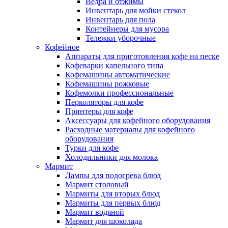
Ведра и отжимы
Инвентарь для мойки стекол
Инвентарь для пола
Контейнеры для мусора
Тележки уборочные
Кофейное
Аппараты для приготовления кофе на песке
Кофеварки капельного типа
Кофемашины автоматические
Кофемашины рожковые
Кофемолки профессиональные
Перколяторы для кофе
Принтеры для кофе
Аксессуары для кофейного оборудования
Расходные материалы для кофейного
оборудования
Турки для кофе
Холодильники для молока
Мармит
Лампы для подогрева блюд
Мармит столовый
Мармиты для вторых блюд
Мармиты для первых блюд
Мармит водяной
Мармит для шоколада