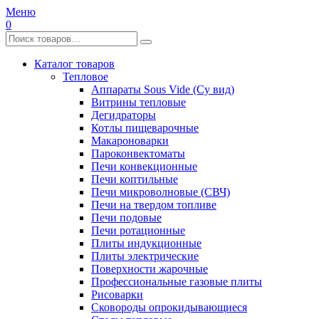
Меню
0
Каталог товаров
Тепловое
Аппараты Sous Vide (Су вид)
Витрины тепловые
Дегидраторы
Котлы пищеварочные
Макароноварки
Пароконвектоматы
Печи конвекционные
Печи коптильные
Печи микроволновые (СВЧ)
Печи на твердом топливе
Печи подовые
Печи ротационные
Плиты индукционные
Плиты электрические
Поверхности жарочные
Профессиональные газовые плиты
Рисоварки
Сковороды опрокидывающиеся