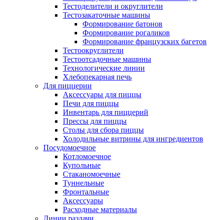
Тестоделители и округлители
Тестозакаточные машины
Формирование батонов
Формирование рогаликов
Формирование французских багетов
Тестоокруглители
Тестоотсадочные машины
Технологические линии
Хлебопекарная печь
Для пиццерии
Аксессуары для пиццы
Печи для пиццы
Инвентарь для пиццерий
Прессы для пиццы
Столы для сбора пиццы
Холодильные витрины для ингредиентов
Посудомоечное
Котломоечное
Купольные
Стаканомоечные
Туннельные
Фронтальные
Аксессуары
Расходные материалы
Линии раздачи