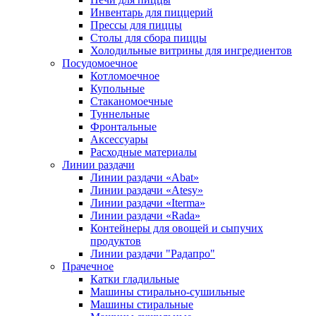
Инвентарь для пиццерий
Прессы для пиццы
Столы для сбора пиццы
Холодильные витрины для ингредиентов
Посудомоечное
Котломоечное
Купольные
Стаканомоечные
Туннельные
Фронтальные
Аксессуары
Расходные материалы
Линии раздачи
Линии раздачи «Abat»
Линии раздачи «Atesy»
Линии раздачи «Iterma»
Линии раздачи «Rada»
Контейнеры для овощей и сыпучих
продуктов
Линии раздачи "Радапро"
Прачечное
Катки гладильные
Машины стирально-сушильные
Машины стиральные