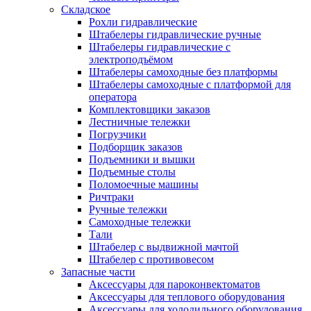
Складское
Рохли гидравлические
Штабелеры гидравлические ручные
Штабелеры гидравлические с
электроподъёмом
Штабелеры самоходные без платформы
Штабелеры самоходные с платформой для
оператора
Комплектовщики заказов
Лестничные тележки
Погрузчики
Подборщик заказов
Подъемники и вышки
Подъемные столы
Поломоечные машины
Ричтраки
Ручные тележки
Самоходные тележки
Тали
Штабелер с выдвижной мачтой
Штабелер с противовесом
Запасные части
Аксессуары для пароконвектоматов
Аксессуары для теплового оборудования
Аксессуары для холодильного оборудования