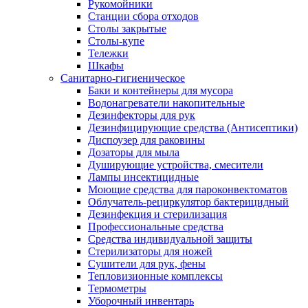
Рукомойники
Станции сбора отходов
Столы закрытые
Столы-купе
Тележки
Шкафы
Санитарно-гигиеническое
Баки и контейнеры для мусора
Водонагреватели накопительные
Дезинфекторы для рук
Дезинфицирующие средства (Антисептики)
Диспоузер для раковины
Дозаторы для мыла
Душирующие устройства, смесители
Лампы инсектицидные
Моющие средства для пароконвектоматов
Облучатель-рециркулятор бактерицидный
Дезинфекция и стерилизация
Профессиональные средства
Средства индивидуальной защиты
Стерилизаторы для ножей
Сушители для рук, фены
Тепловизионные комплексы
Термометры
Уборочный инвентарь