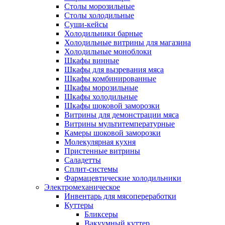
Столы морозильные
Столы холодильные
Суши-кейсы
Холодильники барные
Холодильные витрины для магазина
Холодильные моноблоки
Шкафы винные
Шкафы для вызревания мяса
Шкафы комбинированные
Шкафы морозильные
Шкафы холодильные
Шкафы шоковой заморозки
Витрины для демонстрации мяса
Витрины мультитемпературные
Камеры шоковой заморозки
Молекулярная кухня
Пристенные витрины
Саладетты
Сплит-системы
Фармацевтические холодильники
Электромеханическое
Инвентарь для мясопереработки
Куттеры
Бликсеры
Вакуумный куттер