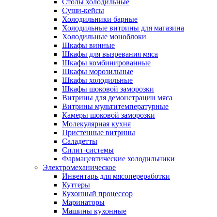
Столы холодильные
Суши-кейсы
Холодильники барные
Холодильные витрины для магазина
Холодильные моноблоки
Шкафы винные
Шкафы для вызревания мяса
Шкафы комбинированные
Шкафы морозильные
Шкафы холодильные
Шкафы шоковой заморозки
Витрины для демонстрации мяса
Витрины мультитемпературные
Камеры шоковой заморозки
Молекулярная кухня
Пристенные витрины
Саладетты
Сплит-системы
Фармацевтические холодильники
Электромеханическое
Инвентарь для мясопереработки
Куттеры
Кухонный процессор
Маринаторы
Машины кухонные