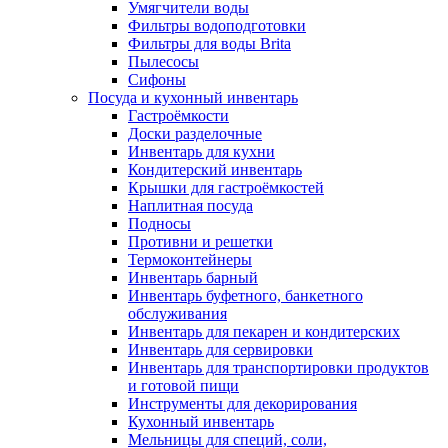
Умягчители воды
Фильтры водоподготовки
Фильтры для воды Brita
Пылесосы
Сифоны
Посуда и кухонный инвентарь
Гастроёмкости
Доски разделочные
Инвентарь для кухни
Кондитерский инвентарь
Крышки для гастроёмкостей
Наплитная посуда
Подносы
Противни и решетки
Термоконтейнеры
Инвентарь барный
Инвентарь буфетного, банкетного
обслуживания
Инвентарь для пекарен и кондитерских
Инвентарь для сервировки
Инвентарь для транспортировки продуктов
и готовой пищи
Инструменты для декорирования
Кухонный инвентарь
Мельницы для специй, соли,