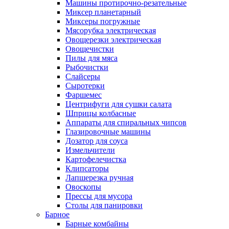
Машины протирочно-резательные
Миксер планетарный
Миксеры погружные
Мясорубка электрическая
Овощерезки электрическая
Овощечистки
Пилы для мяса
Рыбочистки
Слайсеры
Сыротерки
Фаршемес
Центрифуги для сушки салата
Шприцы колбасные
Аппараты для спиральных чипсов
Глазировочные машины
Дозатор для соуса
Измельчители
Картофелечистка
Клипсаторы
Лапшерезка ручная
Овоскопы
Прессы для мусора
Столы для панировки
Барное
Барные комбайны