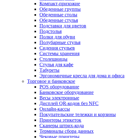
Компакт-прихожие
Обеденные группы
Обеденные столы
Обеденные стулья
Подставки для цветов
Подстолья
Полки для обуви
Полубарные стулья
Сидения стульев
Системы хранения
Столешницы
Стулья для кафе
Табуреты
Эргономичные кресла для дома и офиса
Торговое и банковское
POS оборудование
Банковское оборудование
Весы электронные
Дисплей QR-кодов без NFC
Онлайн-кассы
Покупательские тележки и корзины
Принтеры этикеток
Сканеры штрих-кода
Терминалы сбора данных
Чековые принтеры