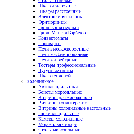
Столы тепловые
Шкафы жарочные
Шкафы расстоечные
Электрокипятильник
Фритюрницы
Гриль конвейерный
Гриль Мангал Барбекю
Конвектоматы
Пароварки
Печи высокоскоростные
Печи комбинированные
Печи конвейерные
Тостеры профессиональные
Чугунные плиты
Шкаф тепловой
Холодильное
Автохолодильники
Бонеты морозильные
Витрины для мороженого
Витрины кондитерские
Витрины холодильные настольные
Горки холодильные
Камеры холодильные
Морозильные лари
Столы морозильные