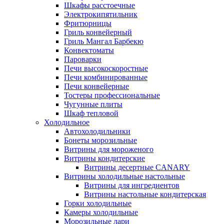
Шкафы расстоечные
Электрокипятильник
Фритюрницы
Гриль конвейерный
Гриль Мангал Барбекю
Конвектоматы
Пароварки
Печи высокоскоростные
Печи комбинированные
Печи конвейерные
Тостеры профессиональные
Чугунные плиты
Шкаф тепловой
Холодильное
Автохолодильники
Бонеты морозильные
Витрины для мороженого
Витрины кондитерские
Витрины десертные CANARY
Витрины холодильные настольные
Витрины для ингредиентов
Витрины настольные кондитерская
Горки холодильные
Камеры холодильные
Морозильные лари