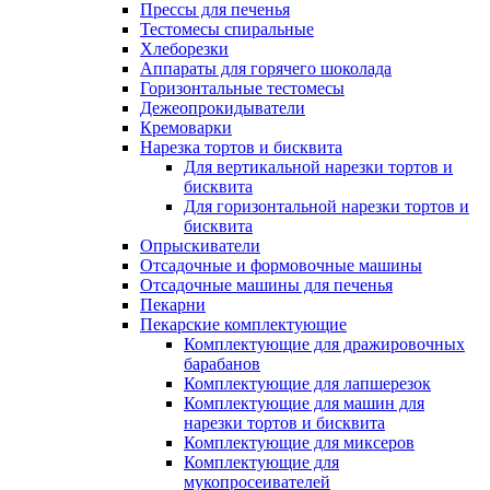
Прессы для печенья
Тестомесы спиральные
Хлеборезки
Аппараты для горячего шоколада
Горизонтальные тестомесы
Дежеопрокидыватели
Кремоварки
Нарезка тортов и бисквита
Для вертикальной нарезки тортов и
бисквита
Для горизонтальной нарезки тортов и
бисквита
Опрыскиватели
Отсадочные и формовочные машины
Отсадочные машины для печенья
Пекарни
Пекарские комплектующие
Комплектующие для дражировочных
барабанов
Комплектующие для лапшерезок
Комплектующие для машин для
нарезки тортов и бисквита
Комплектующие для миксеров
Комплектующие для
мукопросеивателей