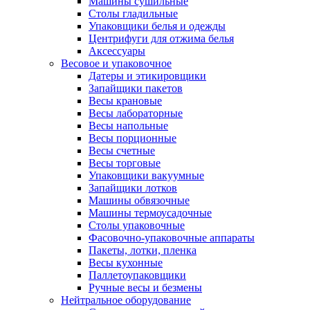
Машины сушильные
Столы гладильные
Упаковщики белья и одежды
Центрифуги для отжима белья
Аксессуары
Весовое и упаковочное
Датеры и этикировщики
Запайщики пакетов
Весы крановые
Весы лабораторные
Весы напольные
Весы порционные
Весы счетные
Весы торговые
Упаковщики вакуумные
Запайщики лотков
Машины обвязочные
Машины термоусадочные
Столы упаковочные
Фасовочно-упаковочные аппараты
Пакеты, лотки, пленка
Весы кухонные
Паллетоупаковщики
Ручные весы и безмены
Нейтральное оборудование