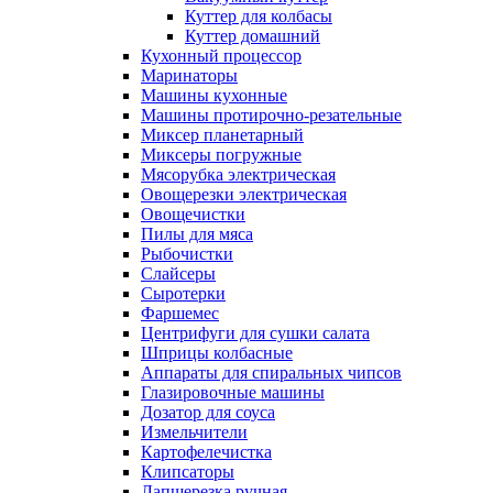
Куттер для колбасы
Куттер домашний
Кухонный процессор
Маринаторы
Машины кухонные
Машины протирочно-резательные
Миксер планетарный
Миксеры погружные
Мясорубка электрическая
Овощерезки электрическая
Овощечистки
Пилы для мяса
Рыбочистки
Слайсеры
Сыротерки
Фаршемес
Центрифуги для сушки салата
Шприцы колбасные
Аппараты для спиральных чипсов
Глазировочные машины
Дозатор для соуса
Измельчители
Картофелечистка
Клипсаторы
Лапшерезка ручная