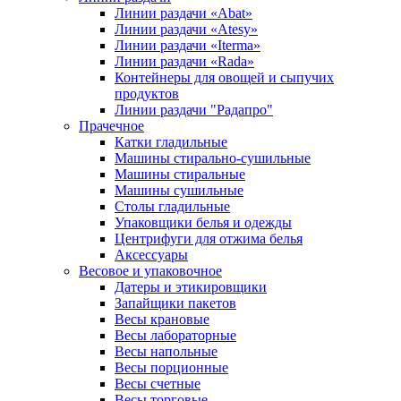
Линии раздачи «Abat»
Линии раздачи «Atesy»
Линии раздачи «Iterma»
Линии раздачи «Rada»
Контейнеры для овощей и сыпучих
продуктов
Линии раздачи "Радапро"
Прачечное
Катки гладильные
Машины стирально-сушильные
Машины стиральные
Машины сушильные
Столы гладильные
Упаковщики белья и одежды
Центрифуги для отжима белья
Аксессуары
Весовое и упаковочное
Датеры и этикировщики
Запайщики пакетов
Весы крановые
Весы лабораторные
Весы напольные
Весы порционные
Весы счетные
Весы торговые