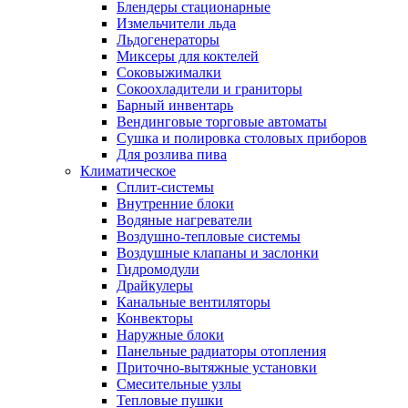
Блендеры стационарные
Измельчители льда
Льдогенераторы
Миксеры для коктелей
Соковыжималки
Сокоохладители и граниторы
Барный инвентарь
Вендинговые торговые автоматы
Сушка и полировка столовых приборов
Для розлива пива
Климатическое
Сплит-системы
Внутренние блоки
Водяные нагреватели
Воздушно-тепловые системы
Воздушные клапаны и заслонки
Гидромодули
Драйкулеры
Канальные вентиляторы
Конвекторы
Наружные блоки
Панельные радиаторы отопления
Приточно-вытяжные установки
Смесительные узлы
Тепловые пушки