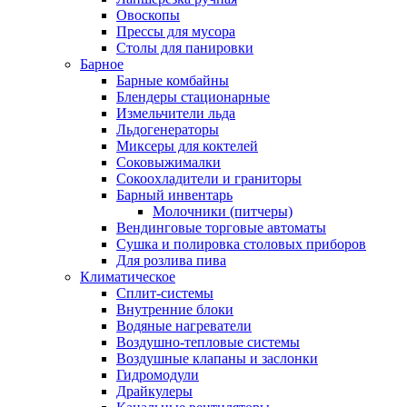
Овоскопы
Прессы для мусора
Столы для панировки
Барное
Барные комбайны
Блендеры стационарные
Измельчители льда
Льдогенераторы
Миксеры для коктелей
Соковыжималки
Сокоохладители и граниторы
Барный инвентарь
Молочники (питчеры)
Вендинговые торговые автоматы
Сушка и полировка столовых приборов
Для розлива пива
Климатическое
Сплит-системы
Внутренние блоки
Водяные нагреватели
Воздушно-тепловые системы
Воздушные клапаны и заслонки
Гидромодули
Драйкулеры