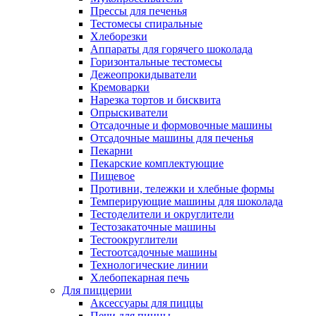
Прессы для печенья
Тестомесы спиральные
Хлеборезки
Аппараты для горячего шоколада
Горизонтальные тестомесы
Дежеопрокидыватели
Кремоварки
Нарезка тортов и бисквита
Опрыскиватели
Отсадочные и формовочные машины
Отсадочные машины для печенья
Пекарни
Пекарские комплектующие
Пищевое
Противни, тележки и хлебные формы
Темперирующие машины для шоколада
Тестоделители и округлители
Тестозакаточные машины
Тестоокруглители
Тестоотсадочные машины
Технологические линии
Хлебопекарная печь
Для пиццерии
Аксессуары для пиццы
Печи для пиццы