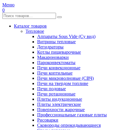
Меню
0
Каталог товаров
Тепловое
Аппараты Sous Vide (Су вид)
Витрины тепловые
Дегидраторы
Котлы пищеварочные
Макароноварки
Пароконвектоматы
Печи конвекционные
Печи коптильные
Печи микроволновые (СВЧ)
Печи на твердом топливе
Печи подовые
Печи ротационные
Плиты индукционные
Плиты электрические
Поверхности жарочные
Профессиональные газовые плиты
Рисоварки
Сковороды опрокидывающиеся