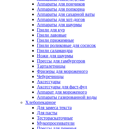
Аппараты для пончиков
Аппараты для попкорна
Аппараты для сахарной ваты
Аппараты для хот-догов
Аппараты для шаурмы
Грили для кур
Грили лавовые
Грили прижимные
Грили роликовые для сосисок
Грили саламандра
Ножи для шаурмы
Прессы для гамбургеров
Тарталетницы
Фризеры для мороженого
Чебуречницы
Аксессуары
Аксессуары для фаст-фуд
Аппарат для мороженого
Аппараты газированной воды
Хлебопекарное
Для замеса текста
Для пасты
Тестораскаточные
Мукопросеиватели
Прессы для печенья