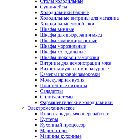
Столы холодильные
Суши-кейсы
Холодильники барные
Холодильные витрины для магазина
Холодильные моноблоки
Шкафы винные
Шкафы для вызревания мяса
Шкафы комбинированные
Шкафы морозильные
Шкафы холодильные
Шкафы шоковой заморозки
Витрины для демонстрации мяса
Витрины мультитемпературные
Камеры шоковой заморозки
Молекулярная кухня
Пристенные витрины
Саладетты
Сплит-системы
Фармацевтические холодильники
Электромеханическое
Инвентарь для мясопереработки
Куттеры
Кухонный процессор
Маринаторы
Машины кухонные