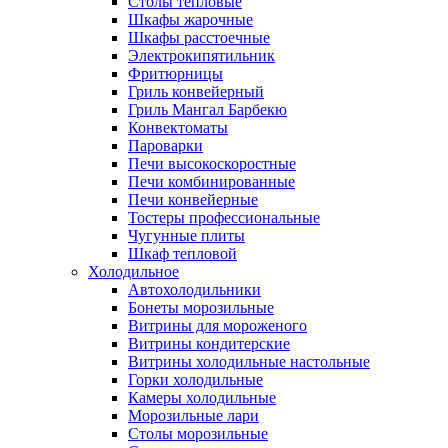
Столы тепловые
Шкафы жарочные
Шкафы расстоечные
Электрокипятильник
Фритюрницы
Гриль конвейерный
Гриль Мангал Барбекю
Конвектоматы
Пароварки
Печи высокоскоростные
Печи комбинированные
Печи конвейерные
Тостеры профессиональные
Чугунные плиты
Шкаф тепловой
Холодильное
Автохолодильники
Бонеты морозильные
Витрины для мороженого
Витрины кондитерские
Витрины холодильные настольные
Горки холодильные
Камеры холодильные
Морозильные лари
Столы морозильные