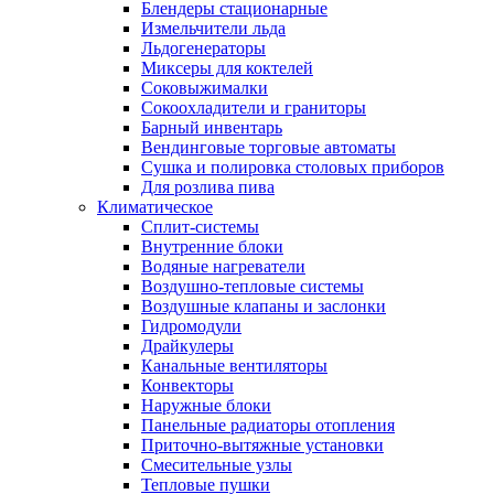
Блендеры стационарные
Измельчители льда
Льдогенераторы
Миксеры для коктелей
Соковыжималки
Сокоохладители и граниторы
Барный инвентарь
Вендинговые торговые автоматы
Сушка и полировка столовых приборов
Для розлива пива
Климатическое
Сплит-системы
Внутренние блоки
Водяные нагреватели
Воздушно-тепловые системы
Воздушные клапаны и заслонки
Гидромодули
Драйкулеры
Канальные вентиляторы
Конвекторы
Наружные блоки
Панельные радиаторы отопления
Приточно-вытяжные установки
Смесительные узлы
Тепловые пушки