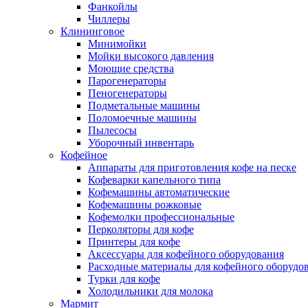
Фанкойлы
Чиллеры
Клининговое
Минимойки
Мойки высокого давления
Моющие средства
Парогенераторы
Пеногенераторы
Подметальные машины
Поломоечные машины
Пылесосы
Уборочный инвентарь
Кофейное
Аппараты для приготовления кофе на песке
Кофеварки капельного типа
Кофемашины автоматические
Кофемашины рожковые
Кофемолки профессиональные
Перколяторы для кофе
Принтеры для кофе
Аксессуары для кофейного оборудования
Расходные материалы для кофейного оборудо
Турки для кофе
Холодильники для молока
Мармит