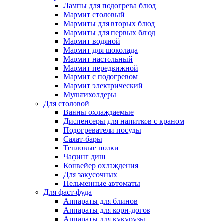
Лампы для подогрева блюд
Мармит столовый
Мармиты для вторых блюд
Мармиты для первых блюд
Мармит водяной
Мармит для шоколада
Мармит настольный
Мармит передвижной
Мармит с подогревом
Мармит электрический
Мультихолдеры
Для столовой
Ванны охлаждаемые
Диспенсеры для напитков с краном
Подогреватели посуды
Салат-бары
Тепловые полки
Чафинг диш
Конвейер охлаждения
Для закусочных
Пельменные автоматы
Для фаст-фуда
Аппараты для блинов
Аппараты для корн-догов
Аппараты для кукурузы