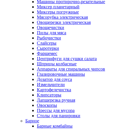
Машины протирочно-резательные
Миксер планетарный
Миксеры погружные
Мясорубка электрическая
Овощерезки электрическая
Овощечистки
Пилы для мяса
Рыбочистки
Слайсеры
Сыротерки
Фаршемес
Центрифуги для сушки салата
Шприцы колбасные
Аппараты для спиральных чипсов
Глазировочные машины
Дозатор для соуса
Измельчители
Картофелечистка
Клипсаторы
Лапшерезка ручная
Овоскопы
Прессы для мусора
Столы для панировки
Барное
Барные комбайны