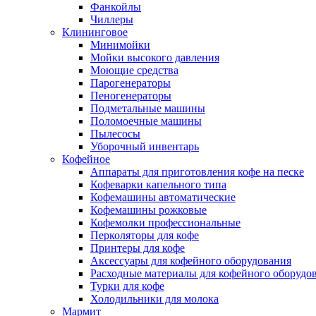
Фанкойлы
Чиллеры
Клининговое
Минимойки
Мойки высокого давления
Моющие средства
Парогенераторы
Пеногенераторы
Подметальные машины
Поломоечные машины
Пылесосы
Уборочный инвентарь
Кофейное
Аппараты для приготовления кофе на песке
Кофеварки капельного типа
Кофемашины автоматические
Кофемашины рожковые
Кофемолки профессиональные
Перколяторы для кофе
Принтеры для кофе
Аксессуары для кофейного оборудования
Расходные материалы для кофейного оборудо
Турки для кофе
Холодильники для молока
Мармит