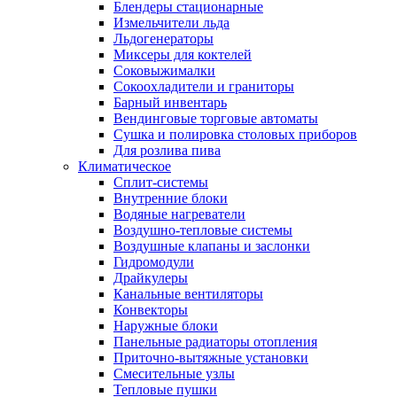
Блендеры стационарные
Измельчители льда
Льдогенераторы
Миксеры для коктелей
Соковыжималки
Сокоохладители и граниторы
Барный инвентарь
Вендинговые торговые автоматы
Сушка и полировка столовых приборов
Для розлива пива
Климатическое
Сплит-системы
Внутренние блоки
Водяные нагреватели
Воздушно-тепловые системы
Воздушные клапаны и заслонки
Гидромодули
Драйкулеры
Канальные вентиляторы
Конвекторы
Наружные блоки
Панельные радиаторы отопления
Приточно-вытяжные установки
Смесительные узлы
Тепловые пушки