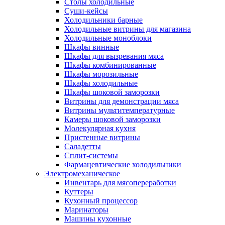
Столы холодильные
Суши-кейсы
Холодильники барные
Холодильные витрины для магазина
Холодильные моноблоки
Шкафы винные
Шкафы для вызревания мяса
Шкафы комбинированные
Шкафы морозильные
Шкафы холодильные
Шкафы шоковой заморозки
Витрины для демонстрации мяса
Витрины мультитемпературные
Камеры шоковой заморозки
Молекулярная кухня
Пристенные витрины
Саладетты
Сплит-системы
Фармацевтические холодильники
Электромеханическое
Инвентарь для мясопереработки
Куттеры
Кухонный процессор
Маринаторы
Машины кухонные