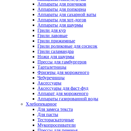
Аппараты для пончиков
Аппараты для попкорна
Аппараты для сахарной ваты
Аппараты для хот-догов
Аппараты для шаурмы
Грили для кур
Грили лавовые
Грили прижимные
Грили роликовые для сосисок
Грили саламандра
Ножи для шаурмы
Прессы для гамбургеров
Тарталетницы
Фризеры для мороженого
Чебуречницы
Аксессуары
Аксессуары для фаст-фуд
Аппарат для мороженого
Аппараты газированной воды
Хлебопекарное
Для замеса текста
Для пасты
Тестораскаточные
Мукопросеиватели
Прессы для печенья