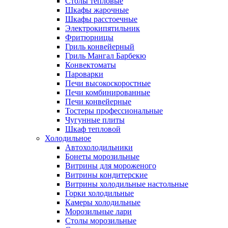
Столы тепловые
Шкафы жарочные
Шкафы расстоечные
Электрокипятильник
Фритюрницы
Гриль конвейерный
Гриль Мангал Барбекю
Конвектоматы
Пароварки
Печи высокоскоростные
Печи комбинированные
Печи конвейерные
Тостеры профессиональные
Чугунные плиты
Шкаф тепловой
Холодильное
Автохолодильники
Бонеты морозильные
Витрины для мороженого
Витрины кондитерские
Витрины холодильные настольные
Горки холодильные
Камеры холодильные
Морозильные лари
Столы морозильные