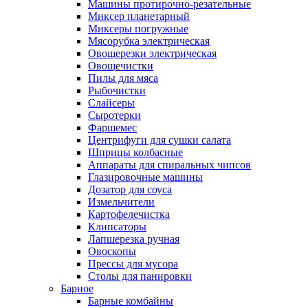
Машины протирочно-резательные
Миксер планетарный
Миксеры погружные
Мясорубка электрическая
Овощерезки электрическая
Овощечистки
Пилы для мяса
Рыбочистки
Слайсеры
Сыротерки
Фаршемес
Центрифуги для сушки салата
Шприцы колбасные
Аппараты для спиральных чипсов
Глазировочные машины
Дозатор для соуса
Измельчители
Картофелечистка
Клипсаторы
Лапшерезка ручная
Овоскопы
Прессы для мусора
Столы для панировки
Барное
Барные комбайны