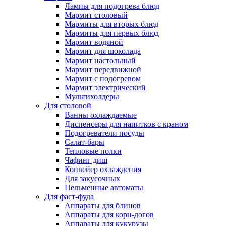
Лампы для подогрева блюд
Мармит столовый
Мармиты для вторых блюд
Мармиты для первых блюд
Мармит водяной
Мармит для шоколада
Мармит настольный
Мармит передвижной
Мармит с подогревом
Мармит электрический
Мультихолдеры
Для столовой
Ванны охлаждаемые
Диспенсеры для напитков с краном
Подогреватели посуды
Салат-бары
Тепловые полки
Чафинг диш
Конвейер охлаждения
Для закусочных
Пельменные автоматы
Для фаст-фуда
Аппараты для блинов
Аппараты для корн-догов
Аппараты для кукурузы