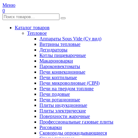
Меню
0
Каталог товаров
Тепловое
Аппараты Sous Vide (Су вид)
Витрины тепловые
Дегидраторы
Котлы пищеварочные
Макароноварки
Пароконвектоматы
Печи конвекционные
Печи коптильные
Печи микроволновые (СВЧ)
Печи на твердом топливе
Печи подовые
Печи ротационные
Плиты индукционные
Плиты электрические
Поверхности жарочные
Профессиональные газовые плиты
Рисоварки
Сковороды опрокидывающиеся