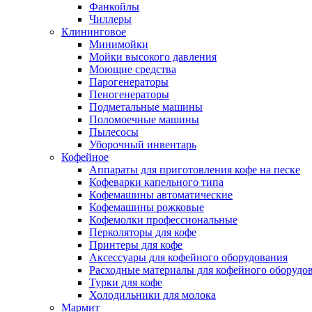
Фанкойлы
Чиллеры
Клининговое
Минимойки
Мойки высокого давления
Моющие средства
Парогенераторы
Пеногенераторы
Подметальные машины
Поломоечные машины
Пылесосы
Уборочный инвентарь
Кофейное
Аппараты для приготовления кофе на песке
Кофеварки капельного типа
Кофемашины автоматические
Кофемашины рожковые
Кофемолки профессиональные
Перколяторы для кофе
Принтеры для кофе
Аксессуары для кофейного оборудования
Расходные материалы для кофейного оборудо
Турки для кофе
Холодильники для молока
Мармит