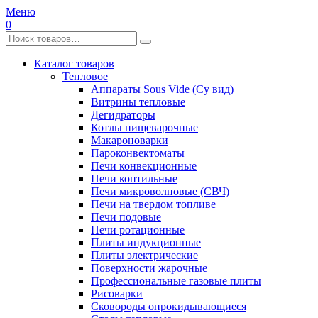
Меню
0
Каталог товаров
Тепловое
Аппараты Sous Vide (Су вид)
Витрины тепловые
Дегидраторы
Котлы пищеварочные
Макароноварки
Пароконвектоматы
Печи конвекционные
Печи коптильные
Печи микроволновые (СВЧ)
Печи на твердом топливе
Печи подовые
Печи ротационные
Плиты индукционные
Плиты электрические
Поверхности жарочные
Профессиональные газовые плиты
Рисоварки
Сковороды опрокидывающиеся