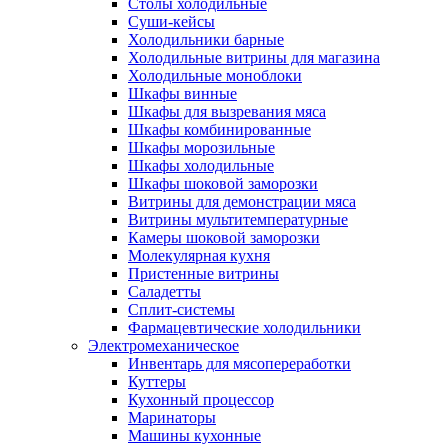
Столы холодильные
Суши-кейсы
Холодильники барные
Холодильные витрины для магазина
Холодильные моноблоки
Шкафы винные
Шкафы для вызревания мяса
Шкафы комбинированные
Шкафы морозильные
Шкафы холодильные
Шкафы шоковой заморозки
Витрины для демонстрации мяса
Витрины мультитемпературные
Камеры шоковой заморозки
Молекулярная кухня
Пристенные витрины
Саладетты
Сплит-системы
Фармацевтические холодильники
Электромеханическое
Инвентарь для мясопереработки
Куттеры
Кухонный процессор
Маринаторы
Машины кухонные