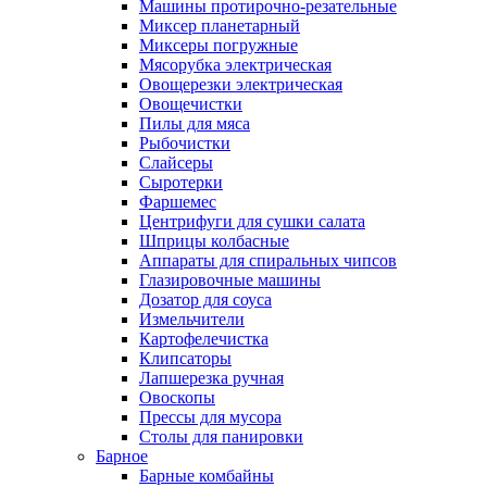
Машины протирочно-резательные
Миксер планетарный
Миксеры погружные
Мясорубка электрическая
Овощерезки электрическая
Овощечистки
Пилы для мяса
Рыбочистки
Слайсеры
Сыротерки
Фаршемес
Центрифуги для сушки салата
Шприцы колбасные
Аппараты для спиральных чипсов
Глазировочные машины
Дозатор для соуса
Измельчители
Картофелечистка
Клипсаторы
Лапшерезка ручная
Овоскопы
Прессы для мусора
Столы для панировки
Барное
Барные комбайны