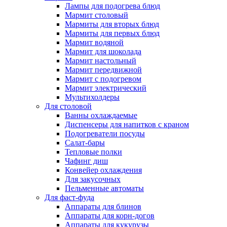
Лампы для подогрева блюд
Мармит столовый
Мармиты для вторых блюд
Мармиты для первых блюд
Мармит водяной
Мармит для шоколада
Мармит настольный
Мармит передвижной
Мармит с подогревом
Мармит электрический
Мультихолдеры
Для столовой
Ванны охлаждаемые
Диспенсеры для напитков с краном
Подогреватели посуды
Салат-бары
Тепловые полки
Чафинг диш
Конвейер охлаждения
Для закусочных
Пельменные автоматы
Для фаст-фуда
Аппараты для блинов
Аппараты для корн-догов
Аппараты для кукурузы