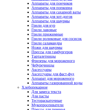
Аппараты для пончиков
Аппараты для попкорна
Аппараты для сахарной ваты
Аппараты для хот-догов
Аппараты для шаурмы
Грили для кур
Грили лавовые
Грили прижимные
Грили роликовые для сосисок
Грили саламандра
Ножи для шаурмы
Прессы для гамбургеров
Тарталетницы
Фризеры для мороженого
Чебуречницы
Аксессуары
Аксессуары для фаст-фуд
Аппарат для мороженого
Аппараты газированной воды
Хлебопекарное
Для замеса текста
Для пасты
Тестораскаточные
Мукопросеиватели
Прессы для печенья