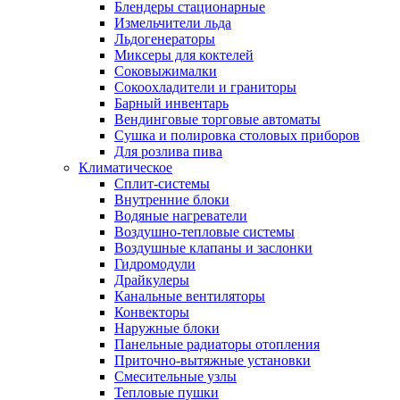
Блендеры стационарные
Измельчители льда
Льдогенераторы
Миксеры для коктелей
Соковыжималки
Сокоохладители и граниторы
Барный инвентарь
Вендинговые торговые автоматы
Сушка и полировка столовых приборов
Для розлива пива
Климатическое
Сплит-системы
Внутренние блоки
Водяные нагреватели
Воздушно-тепловые системы
Воздушные клапаны и заслонки
Гидромодули
Драйкулеры
Канальные вентиляторы
Конвекторы
Наружные блоки
Панельные радиаторы отопления
Приточно-вытяжные установки
Смесительные узлы
Тепловые пушки