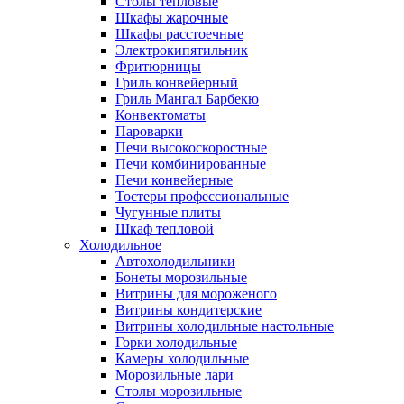
Столы тепловые
Шкафы жарочные
Шкафы расстоечные
Электрокипятильник
Фритюрницы
Гриль конвейерный
Гриль Мангал Барбекю
Конвектоматы
Пароварки
Печи высокоскоростные
Печи комбинированные
Печи конвейерные
Тостеры профессиональные
Чугунные плиты
Шкаф тепловой
Холодильное
Автохолодильники
Бонеты морозильные
Витрины для мороженого
Витрины кондитерские
Витрины холодильные настольные
Горки холодильные
Камеры холодильные
Морозильные лари
Столы морозильные