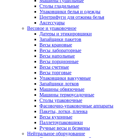
Машины сушильные
Столы гладильные
Упаковщики белья и одежды
Центрифуги для отжима белья
Аксессуары
Весовое и упаковочное
Датеры и этикировщики
Запайщики пакетов
Весы крановые
Весы лабораторные
Весы напольные
Весы порционные
Весы счетные
Весы торговые
Упаковщики вакуумные
Запайщики лотков
Машины обвязочные
Машины термоусадочные
Столы упаковочные
Фасовочно-упаковочные аппараты
Пакеты, лотки, пленка
Весы кухонные
Паллетоупаковщики
Ручные весы и безмены
Нейтральное оборудование