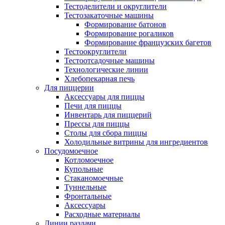
Тестоделители и округлители
Тестозакаточные машины
Формирование батонов
Формирование рогаликов
Формирование французских багетов
Тестоокруглители
Тестоотсадочные машины
Технологические линии
Хлебопекарная печь
Для пиццерии
Аксессуары для пиццы
Печи для пиццы
Инвентарь для пиццерий
Прессы для пиццы
Столы для сбора пиццы
Холодильные витрины для ингредиентов
Посудомоечное
Котломоечное
Купольные
Стаканомоечные
Туннельные
Фронтальные
Аксессуары
Расходные материалы
Линии раздачи