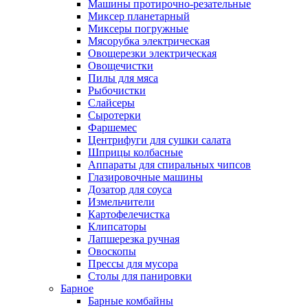
Машины протирочно-резательные
Миксер планетарный
Миксеры погружные
Мясорубка электрическая
Овощерезки электрическая
Овощечистки
Пилы для мяса
Рыбочистки
Слайсеры
Сыротерки
Фаршемес
Центрифуги для сушки салата
Шприцы колбасные
Аппараты для спиральных чипсов
Глазировочные машины
Дозатор для соуса
Измельчители
Картофелечистка
Клипсаторы
Лапшерезка ручная
Овоскопы
Прессы для мусора
Столы для панировки
Барное
Барные комбайны