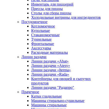
Инвентарь для пиццерий
Прессы для пиццы
Столы для сбора пиццы
Холодильные витрины для ингредиентов
Посудомоечное
Котломоечное
Купольные
Стаканомоечные
Туннельные
Фронтальные
Аксессуары
Расходные материалы
Линии раздачи
Линии раздачи «Abat»
Линии раздачи «Atesy»
Линии раздачи «Iterma»
Линии раздачи «Rada»
Контейнеры для овощей и сыпучих
продуктов
Линии раздачи "Радапро"
Прачечное
Катки гладильные
Машины стирально-сушильные
Машины стиральные