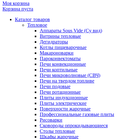
Моя корзина
Корзина пуста
Каталог товаров
Тепловое
Аппараты Sous Vide (Су вид)
Витрины тепловые
Дегидраторы
Котлы пищеварочные
Макароноварки
Пароконвектоматы
Печи конвекционные
Печи коптильные
Печи микроволновые (СВЧ)
Печи на твердом топливе
Печи подовые
Печи ротационные
Плиты индукционные
Плиты электрические
Поверхности жарочные
Профессиональные газовые плиты
Рисоварки
Сковороды опрокидывающиеся
Столы тепловые
Шкафы жарочные