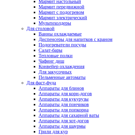
Мармит настольный
Мармит передвижной
Мармит с подогревом
Мармит электрический
Мультихолдеры
Для столовой
Ванны охлаждаемые
Диспенсеры для напитков с краном
Подогреватели посуды
Салат-бары
Тепловые полки
Чафинг диш
Конвейер охлаждения
Для закусочных
Пельменные автоматы
Для фаст-фуда
Аппараты для блинов
Аппараты для корн-догов
Аппараты для кукурузы
Аппараты для пончиков
Аппараты для попкорна
Аппараты для сахарной ваты
Аппараты для хот-догов
Аппараты для шаурмы
Грили для кур