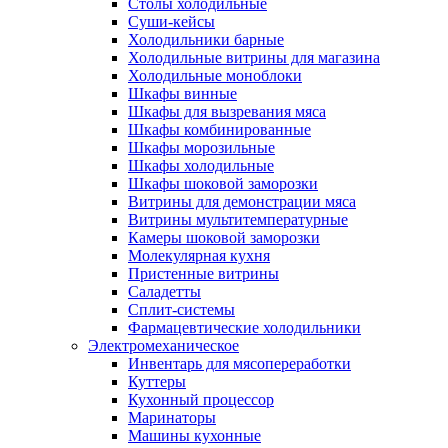
Столы холодильные
Суши-кейсы
Холодильники барные
Холодильные витрины для магазина
Холодильные моноблоки
Шкафы винные
Шкафы для вызревания мяса
Шкафы комбинированные
Шкафы морозильные
Шкафы холодильные
Шкафы шоковой заморозки
Витрины для демонстрации мяса
Витрины мультитемпературные
Камеры шоковой заморозки
Молекулярная кухня
Пристенные витрины
Саладетты
Сплит-системы
Фармацевтические холодильники
Электромеханическое
Инвентарь для мясопереработки
Куттеры
Кухонный процессор
Маринаторы
Машины кухонные