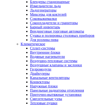
Блендеры стационарные
Измельчители льда
Льдогенераторы
Миксеры для коктелей
Соковыжималки
Сокоохладители и граниторы
Барный инвентарь
Вендинговые торговые автоматы
Сушка и полировка столовых приборов
Для розлива пива
Климатическое
Сплит-системы
Внутренние блоки
Водяные нагреватели
Воздушно-тепловые системы
Воздушные клапаны и заслонки
Гидромодули
Драйкулеры
Канальные вентиляторы
Конвекторы
Наружные блоки
Панельные радиаторы отопления
Приточно-вытяжные установки
Смесительные узлы
Тепловые пушки