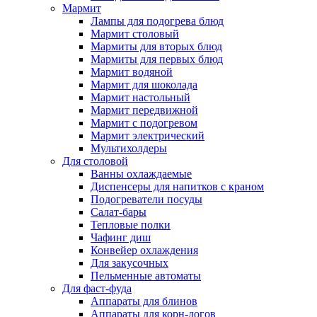
Мармит
Лампы для подогрева блюд
Мармит столовый
Мармиты для вторых блюд
Мармиты для первых блюд
Мармит водяной
Мармит для шоколада
Мармит настольный
Мармит передвижной
Мармит с подогревом
Мармит электрический
Мультихолдеры
Для столовой
Ванны охлаждаемые
Диспенсеры для напитков с краном
Подогреватели посуды
Салат-бары
Тепловые полки
Чафинг диш
Конвейер охлаждения
Для закусочных
Пельменные автоматы
Для фаст-фуда
Аппараты для блинов
Аппараты для корн-догов