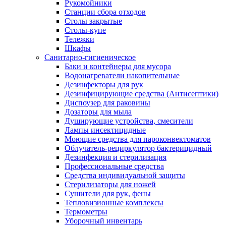
Рукомойники
Станции сбора отходов
Столы закрытые
Столы-купе
Тележки
Шкафы
Санитарно-гигиеническое
Баки и контейнеры для мусора
Водонагреватели накопительные
Дезинфекторы для рук
Дезинфицирующие средства (Антисептики)
Диспоузер для раковины
Дозаторы для мыла
Душирующие устройства, смесители
Лампы инсектицидные
Моющие средства для пароконвектоматов
Облучатель-рециркулятор бактерицидный
Дезинфекция и стерилизация
Профессиональные средства
Средства индивидуальной защиты
Стерилизаторы для ножей
Сушители для рук, фены
Тепловизионные комплексы
Термометры
Уборочный инвентарь