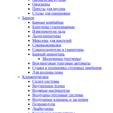
Овоскопы
Прессы для мусора
Столы для панировки
Барное
Барные комбайны
Блендеры стационарные
Измельчители льда
Льдогенераторы
Миксеры для коктелей
Соковыжималки
Сокоохладители и граниторы
Барный инвентарь
Молочники (питчеры)
Вендинговые торговые автоматы
Сушка и полировка столовых приборов
Для розлива пива
Климатическое
Сплит-системы
Внутренние блоки
Водяные нагреватели
Воздушно-тепловые системы
Воздушные клапаны и заслонки
Гидромодули
Драйкулеры