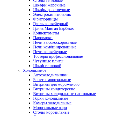
Столы тепловые
Шкафы жарочные
Шкафы расстоечные
Электрокипятильник
Фритюрницы
Гриль конвейерный
Гриль Мангал Барбекю
Конвектоматы
Пароварки
Печи высокоскоростные
Печи комбинированные
Печи конвейерные
Тостеры профессиональные
Чугунные плиты
Шкаф тепловой
Холодильное
Автохолодильники
Бонеты морозильные
Витрины для мороженого
Витрины кондитерские
Витрины холодильные настольные
Горки холодильные
Камеры холодильные
Морозильные лари
Столы морозильные