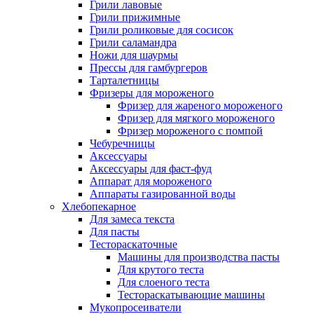
Грили лавовые
Грили прижимные
Грили роликовые для сосисок
Грили саламандра
Ножи для шаурмы
Прессы для гамбургеров
Тарталетницы
Фризеры для мороженого
Фризер для жареного мороженого
Фризер для мягкого мороженого
Фризер мороженого с помпой
Чебуречницы
Аксессуары
Аксессуары для фаст-фуд
Аппарат для мороженого
Аппараты газированной воды
Хлебопекарное
Для замеса текста
Для пасты
Тестораскаточные
Машины для производства пасты
Для крутого теста
Для слоеного теста
Тестораскатывающие машины
Мукопросеиватели