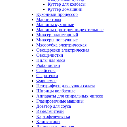
Куттер для колбасы
Куттер домашний
Кухонный процессор
Маринаторы
Машины кухонные
Машины протирочно-резательные
Миксер планетарный
Миксеры погружные
Мясорубка электрическая
Овощерезки электрическая
Овощечистки
Пилы для мяса
Рыбочистки
Слайсеры
Сыротерки
Фаршемес
Центрифуги для сушки салата
Шприцы колбасные
Аппараты для спиральных чипсов
Глазировочные машины
Дозатор для соуса
Измельчители
Картофелечистка
Клипсаторы
Лапшерезка ручная