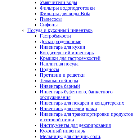
Умягчители воды
Фильтры водоподготовки
Фильтры для воды Brita
Пылесосы
Сифоны
Посуда и кухонный инвентарь
Гастроёмкости
Доски разделочные
Инвентарь для кухни
Кондитерский инвентарь
Крышки для гастроёмкостей
Наплитная посуда
Подносы
Противни и решетки
Термоконтейнеры
Инвентарь барный
Инвентарь буфетного, банкетного
обслуживания
Инвентарь для пекарен и кондитерских
Инвентарь для сервировки
Инвентарь для транспортировки продуктов
и готовой пищи
Инструменты для декорирования
Кухонный инвентарь
Мельницы для специй, соли,