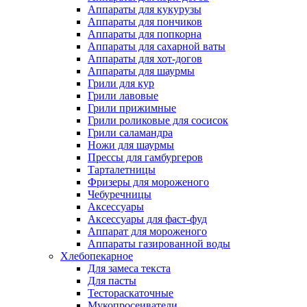
Аппараты для кукурузы
Аппараты для пончиков
Аппараты для попкорна
Аппараты для сахарной ваты
Аппараты для хот-догов
Аппараты для шаурмы
Грили для кур
Грили лавовые
Грили прижимные
Грили роликовые для сосисок
Грили саламандра
Ножи для шаурмы
Прессы для гамбургеров
Тарталетницы
Фризеры для мороженого
Чебуречницы
Аксессуары
Аксессуары для фаст-фуд
Аппарат для мороженого
Аппараты газированной воды
Хлебопекарное
Для замеса текста
Для пасты
Тестораскаточные
Мукопросеиватели