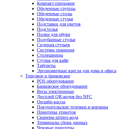
Компакт-прихожие
Обеденные группы
Обеденные столы
Обеденные стулья
Подставки для цветов
Подстолья
Полки для обуви
Полубарные стулья
Сидения стульев
Системы хранения
Столешницы
Стулья для кафе
Табуреты
Эргономичные кресла для дома и офиса
Торговое и банковское
POS оборудование
Банковское оборудование
Весы электронные
Дисплей QR-кодов без NFC
Онлайн-кассы
Покупательские тележки и корзины
Принтеры этикеток
Сканеры штрих-кода
Терминалы сбора данных
Чековые принтеры