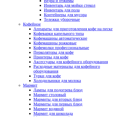
Ведра и отжимы
Инвентарь для мойки стекол
Инвентарь для пола
Контейнеры для мусора
Тележки уборочные
Кофейное
Аппараты для приготовления кофе на песке
Кофеварки капельного типа
Кофемашины автоматические
Кофемашины рожковые
Кофемолки профессиональные
Перколяторы для кофе
Принтеры для кофе
Аксессуары для кофейного оборудования
Расходные материалы для кофейного
оборудования
Турки для кофе
Холодильники для молока
Мармит
Лампы для подогрева блюд
Мармит столовый
Мармиты для вторых блюд
Мармиты для первых блюд
Мармит водяной
Мармит для шоколада