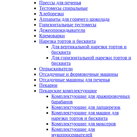
Прессы для печенья
Тестомесы спиральные
Хлеборезки
Аппараты для горячего шоколада
Горизонтальные тестомесы
Дежеопрокидыватели
Кремоварки
Нарезка тортов и бисквита
Для вертикальной нарезки тортов и
бисквита
Для горизонтальной нарезки тортов и
бисквита
Опрыскиватели
Отсадочные и формовочные машины
Отсадочные машины для печенья
Пекарни
Пекарские комплектующие
Комплектующие для дражировочных
барабанов
Комплектующие для лапшерезок
Комплектующие для машин для
нарезки тортов и бисквита
Комплектующие для миксеров
Комплектующие для
мукопросеивателей