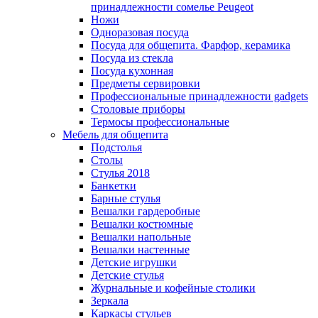
принадлежности сомелье Peugeot
Ножи
Одноразовая посуда
Посуда для общепита. Фарфор, керамика
Посуда из стекла
Посуда кухонная
Предметы сервировки
Профессиональные принадлежности gadgets
Столовые приборы
Термосы профессиональные
Мебель для общепита
Подстолья
Столы
Стулья 2018
Банкетки
Барные стулья
Вешалки гардеробные
Вешалки костюмные
Вешалки напольные
Вешалки настенные
Детские игрушки
Детские стулья
Журнальные и кофейные столики
Зеркала
Каркасы стульев