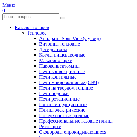
Меню
0
Каталог товаров
Тепловое
Аппараты Sous Vide (Су вид)
Витрины тепловые
Дегидраторы
Котлы пищеварочные
Макароноварки
Пароконвектоматы
Печи конвекционные
Печи коптильные
Печи микроволновые (СВЧ)
Печи на твердом топливе
Печи подовые
Печи ротационные
Плиты индукционные
Плиты электрические
Поверхности жарочные
Профессиональные газовые плиты
Рисоварки
Сковороды опрокидывающиеся