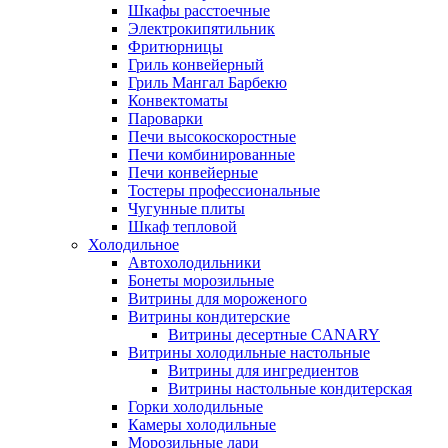
Шкафы расстоечные
Электрокипятильник
Фритюрницы
Гриль конвейерный
Гриль Мангал Барбекю
Конвектоматы
Пароварки
Печи высокоскоростные
Печи комбинированные
Печи конвейерные
Тостеры профессиональные
Чугунные плиты
Шкаф тепловой
Холодильное
Автохолодильники
Бонеты морозильные
Витрины для мороженого
Витрины кондитерские
Витрины десертные CANARY
Витрины холодильные настольные
Витрины для ингредиентов
Витрины настольные кондитерская
Горки холодильные
Камеры холодильные
Морозильные лари