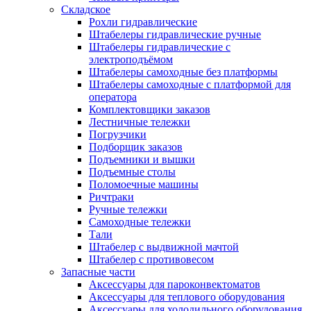
Складское
Рохли гидравлические
Штабелеры гидравлические ручные
Штабелеры гидравлические с
электроподъёмом
Штабелеры самоходные без платформы
Штабелеры самоходные с платформой для
оператора
Комплектовщики заказов
Лестничные тележки
Погрузчики
Подборщик заказов
Подъемники и вышки
Подъемные столы
Поломоечные машины
Ричтраки
Ручные тележки
Самоходные тележки
Тали
Штабелер с выдвижной мачтой
Штабелер с противовесом
Запасные части
Аксессуары для пароконвектоматов
Аксессуары для теплового оборудования
Аксессуары для холодильного оборудования