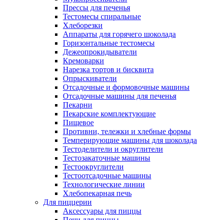
Прессы для печенья
Тестомесы спиральные
Хлеборезки
Аппараты для горячего шоколада
Горизонтальные тестомесы
Дежеопрокидыватели
Кремоварки
Нарезка тортов и бисквита
Опрыскиватели
Отсадочные и формовочные машины
Отсадочные машины для печенья
Пекарни
Пекарские комплектующие
Пищевое
Противни, тележки и хлебные формы
Темперирующие машины для шоколада
Тестоделители и округлители
Тестозакаточные машины
Тестоокруглители
Тестоотсадочные машины
Технологические линии
Хлебопекарная печь
Для пиццерии
Аксессуары для пиццы
Печи для пиццы