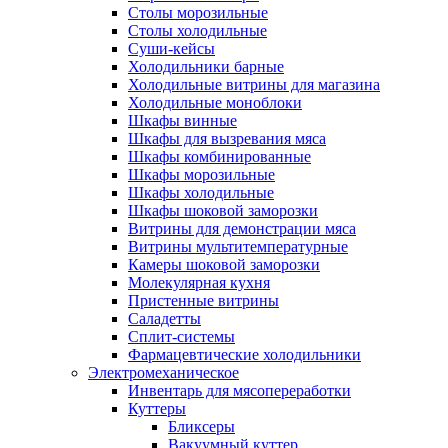
Столы морозильные
Столы холодильные
Суши-кейсы
Холодильники барные
Холодильные витрины для магазина
Холодильные моноблоки
Шкафы винные
Шкафы для вызревания мяса
Шкафы комбинированные
Шкафы морозильные
Шкафы холодильные
Шкафы шоковой заморозки
Витрины для демонстрации мяса
Витрины мультитемпературные
Камеры шоковой заморозки
Молекулярная кухня
Пристенные витрины
Саладетты
Сплит-системы
Фармацевтические холодильники
Электромеханическое
Инвентарь для мясопереработки
Куттеры
Бликсеры
Вакуумный куттер