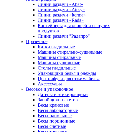
Линии раздачи «Abat»
Линии раздачи «Atesy»
Линии раздачи «Iterma»
Линии раздачи «Rada»
Контейнеры для овощей и сыпучих
продуктов
Линии раздачи "Радапро"
Прачечное
Катки гладильные
Машины стирально-сушильные
Машины стиральные
Машины сушильные
Столы гладильные
Упаковщики белья и одежды
Центрифуги для отжима белья
Аксессуары
Весовое и упаковочное
Датеры и этикировщики
Запайщики пакетов
Весы крановые
Весы лабораторные
Весы напольные
Весы порционные
Весы счетные
Весы торговые