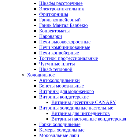
Шкафы расстоечные
Электрокипятильник
Фритюрницы
Гриль конвейерный
Гриль Мангал Барбекю
Конвектоматы
Пароварки
Печи высокоскоростные
Печи комбинированные
Печи конвейерные
Тостеры профессиональные
Чугунные плиты
Шкаф тепловой
Холодильное
Автохолодильники
Бонеты морозильные
Витрины для мороженого
Витрины кондитерские
Витрины десертные CANARY
Витрины холодильные настольные
Витрины для ингредиентов
Витрины настольные кондитерская
Горки холодильные
Камеры холодильные
Морозильные лари