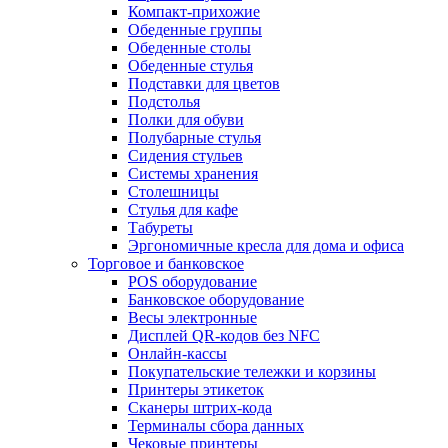
Компакт-прихожие
Обеденные группы
Обеденные столы
Обеденные стулья
Подставки для цветов
Подстолья
Полки для обуви
Полубарные стулья
Сидения стульев
Системы хранения
Столешницы
Стулья для кафе
Табуреты
Эргономичные кресла для дома и офиса
Торговое и банковское
POS оборудование
Банковское оборудование
Весы электронные
Дисплей QR-кодов без NFC
Онлайн-кассы
Покупательские тележки и корзины
Принтеры этикеток
Сканеры штрих-кода
Терминалы сбора данных
Чековые принтеры