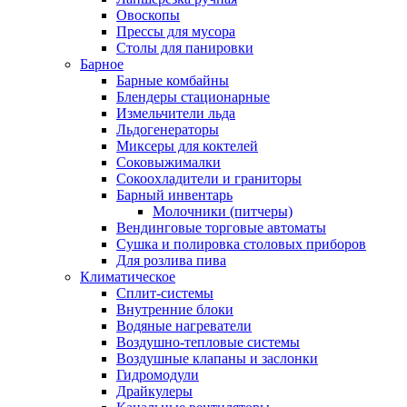
Овоскопы
Прессы для мусора
Столы для панировки
Барное
Барные комбайны
Блендеры стационарные
Измельчители льда
Льдогенераторы
Миксеры для коктелей
Соковыжималки
Сокоохладители и граниторы
Барный инвентарь
Молочники (питчеры)
Вендинговые торговые автоматы
Сушка и полировка столовых приборов
Для розлива пива
Климатическое
Сплит-системы
Внутренние блоки
Водяные нагреватели
Воздушно-тепловые системы
Воздушные клапаны и заслонки
Гидромодули
Драйкулеры