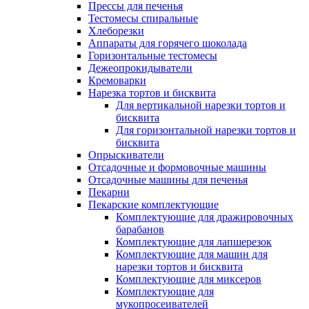
Прессы для печенья
Тестомесы спиральные
Хлеборезки
Аппараты для горячего шоколада
Горизонтальные тестомесы
Дежеопрокидыватели
Кремоварки
Нарезка тортов и бисквита
Для вертикальной нарезки тортов и
бисквита
Для горизонтальной нарезки тортов и
бисквита
Опрыскиватели
Отсадочные и формовочные машины
Отсадочные машины для печенья
Пекарни
Пекарские комплектующие
Комплектующие для дражировочных
барабанов
Комплектующие для лапшерезок
Комплектующие для машин для
нарезки тортов и бисквита
Комплектующие для миксеров
Комплектующие для
мукопросеивателей