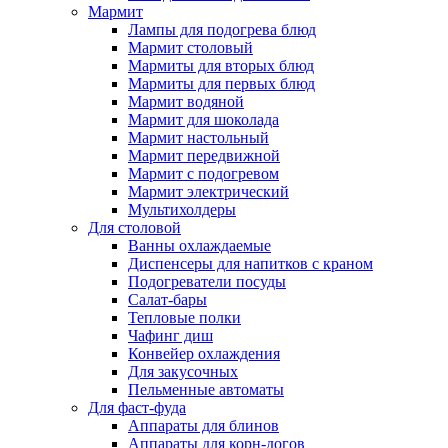
Мармит
Лампы для подогрева блюд
Мармит столовый
Мармиты для вторых блюд
Мармиты для первых блюд
Мармит водяной
Мармит для шоколада
Мармит настольный
Мармит передвижной
Мармит с подогревом
Мармит электрический
Мультихолдеры
Для столовой
Ванны охлаждаемые
Диспенсеры для напитков с краном
Подогреватели посуды
Салат-бары
Тепловые полки
Чафинг диш
Конвейер охлаждения
Для закусочных
Пельменные автоматы
Для фаст-фуда
Аппараты для блинов
Аппараты для корн-догов