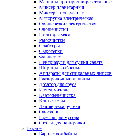
Машины протирочно-резательные
Миксер планетарный
Миксеры погружные
Мясорубка электрическая
Овощерезки электрическая
Овощечистки
Пилы для мяса
Рыбочистки
Слайсеры
Сыротерки
Фаршемес
Центрифуги для сушки салата
Шприцы колбасные
Аппараты для спиральных чипсов
Глазировочные машины
Дозатор для соуса
Измельчители
Картофелечистка
Клипсаторы
Лапшерезка ручная
Овоскопы
Прессы для мусора
Столы для панировки
Барное
Барные комбайны