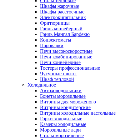
Столы тепловые
Шкафы жарочные
Шкафы расстоечные
Электрокипятильник
Фритюрницы
Гриль конвейерный
Гриль Мангал Барбекю
Конвектоматы
Пароварки
Печи высокоскоростные
Печи комбинированные
Печи конвейерные
Тостеры профессиональные
Чугунные плиты
Шкаф тепловой
Холодильное
Автохолодильники
Бонеты морозильные
Витрины для мороженого
Витрины кондитерские
Витрины холодильные настольные
Горки холодильные
Камеры холодильные
Морозильные лари
Столы морозильные