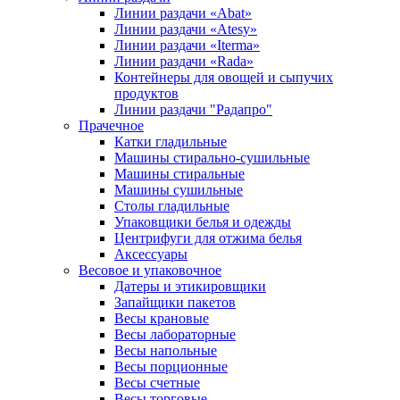
Линии раздачи «Abat»
Линии раздачи «Atesy»
Линии раздачи «Iterma»
Линии раздачи «Rada»
Контейнеры для овощей и сыпучих
продуктов
Линии раздачи "Радапро"
Прачечное
Катки гладильные
Машины стирально-сушильные
Машины стиральные
Машины сушильные
Столы гладильные
Упаковщики белья и одежды
Центрифуги для отжима белья
Аксессуары
Весовое и упаковочное
Датеры и этикировщики
Запайщики пакетов
Весы крановые
Весы лабораторные
Весы напольные
Весы порционные
Весы счетные
Весы торговые