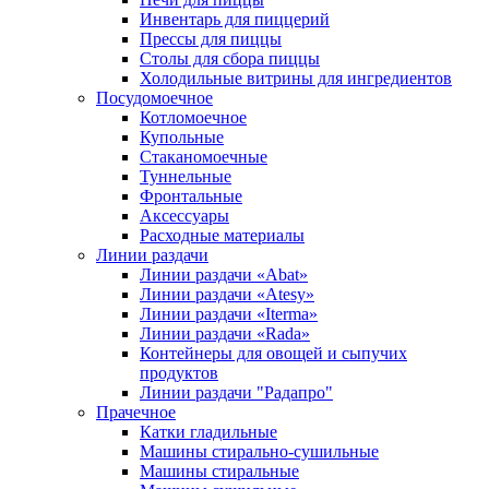
Инвентарь для пиццерий
Прессы для пиццы
Столы для сбора пиццы
Холодильные витрины для ингредиентов
Посудомоечное
Котломоечное
Купольные
Стаканомоечные
Туннельные
Фронтальные
Аксессуары
Расходные материалы
Линии раздачи
Линии раздачи «Abat»
Линии раздачи «Atesy»
Линии раздачи «Iterma»
Линии раздачи «Rada»
Контейнеры для овощей и сыпучих
продуктов
Линии раздачи "Радапро"
Прачечное
Катки гладильные
Машины стирально-сушильные
Машины стиральные