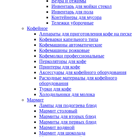
Ведра и отжимы
Инвентарь для мойки стекол
Инвентарь для пола
Контейнеры для мусора
Тележки уборочные
Кофейное
Аппараты для приготовления кофе на песке
Кофеварки капельного типа
Кофемашины автоматические
Кофемашины рожковые
Кофемолки профессиональные
Перколяторы для кофе
Принтеры для кофе
Аксессуары для кофейного оборудования
Расходные материалы для кофейного
оборудования
Турки для кофе
Холодильники для молока
Мармит
Лампы для подогрева блюд
Мармит столовый
Мармиты для вторых блюд
Мармиты для первых блюд
Мармит водяной
Мармит для шоколада