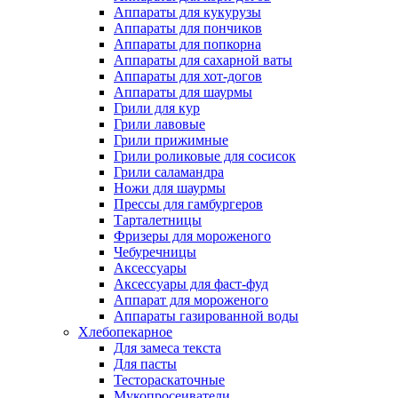
Аппараты для кукурузы
Аппараты для пончиков
Аппараты для попкорна
Аппараты для сахарной ваты
Аппараты для хот-догов
Аппараты для шаурмы
Грили для кур
Грили лавовые
Грили прижимные
Грили роликовые для сосисок
Грили саламандра
Ножи для шаурмы
Прессы для гамбургеров
Тарталетницы
Фризеры для мороженого
Чебуречницы
Аксессуары
Аксессуары для фаст-фуд
Аппарат для мороженого
Аппараты газированной воды
Хлебопекарное
Для замеса текста
Для пасты
Тестораскаточные
Мукопросеиватели