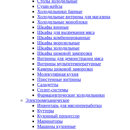
Столы холодильные
Суши-кейсы
Холодильники барные
Холодильные витрины для магазина
Холодильные моноблоки
Шкафы винные
Шкафы для вызревания мяса
Шкафы комбинированные
Шкафы морозильные
Шкафы холодильные
Шкафы шоковой заморозки
Витрины для демонстрации мяса
Витрины мультитемпературные
Камеры шоковой заморозки
Молекулярная кухня
Пристенные витрины
Саладетты
Сплит-системы
Фармацевтические холодильники
Электромеханическое
Инвентарь для мясопереработки
Куттеры
Кухонный процессор
Маринаторы
Машины кухонные