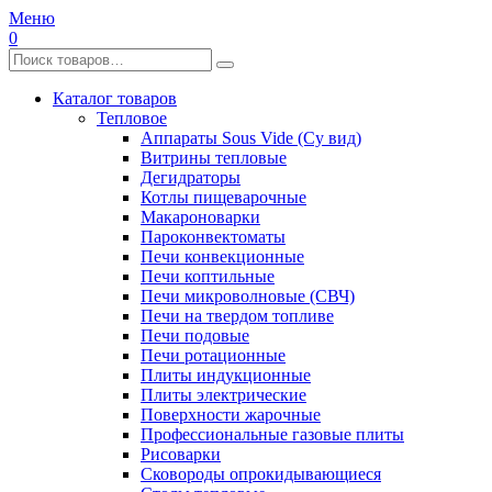
Меню
0
Каталог товаров
Тепловое
Аппараты Sous Vide (Су вид)
Витрины тепловые
Дегидраторы
Котлы пищеварочные
Макароноварки
Пароконвектоматы
Печи конвекционные
Печи коптильные
Печи микроволновые (СВЧ)
Печи на твердом топливе
Печи подовые
Печи ротационные
Плиты индукционные
Плиты электрические
Поверхности жарочные
Профессиональные газовые плиты
Рисоварки
Сковороды опрокидывающиеся