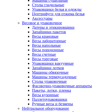
Машины сушильные
Столы гладильные
Упаковщики белья и одежды
Центрифуги для отжима белья
Аксессуары
Весовое и упаковочное
Датеры и этикировщики
Запайщики пакетов
Весы крановые
Весы лабораторные
Весы напольные
Весы порционные
Весы счетные
Весы торговые
Упаковщики вакуумные
Запайщики лотков
Машины обвязочные
Машины термоусадочные
Столы упаковочные
Фасовочно-упаковочные аппараты
Пакеты, лотки, пленка
Весы кухонные
Паллетоупаковщики
Ручные весы и безмены
Нейтральное оборудование