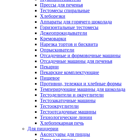
Прессы для печенья
Тестомесы спиральные
Хлеборезки
Аппараты для горячего шоколада
Горизонтальные тестомесы
Дежеопрокидыватели
Кремоварки
Нарезка тортов и бисквита
Опрыскиватели
Отсадочные и формовочные машины
Отсадочные машины для печенья
Пекарни
Пекарские комплектующие
Пищевое
Противни, тележки и хлебные формы
Темперирующие машины для шоколада
Тестоделители и округлители
Тестозакаточные машины
Тестоокруглители
Тестоотсадочные машины
Технологические линии
Хлебопекарная печь
Для пиццерии
Аксессуары для пиццы
Печи для пиццы