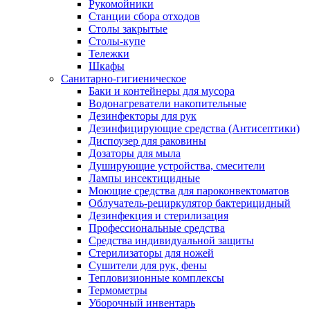
Рукомойники
Станции сбора отходов
Столы закрытые
Столы-купе
Тележки
Шкафы
Санитарно-гигиеническое
Баки и контейнеры для мусора
Водонагреватели накопительные
Дезинфекторы для рук
Дезинфицирующие средства (Антисептики)
Диспоузер для раковины
Дозаторы для мыла
Душирующие устройства, смесители
Лампы инсектицидные
Моющие средства для пароконвектоматов
Облучатель-рециркулятор бактерицидный
Дезинфекция и стерилизация
Профессиональные средства
Средства индивидуальной защиты
Стерилизаторы для ножей
Сушители для рук, фены
Тепловизионные комплексы
Термометры
Уборочный инвентарь