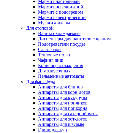
Мармит настольный
Мармит передвижной
Мармит с подогревом
Мармит электрический
Мультихолдеры
Для столовой
Ванны охлаждаемые
Диспенсеры для напитков с краном
Подогреватели посуды
Салат-бары
Тепловые полки
Чафинг диш
Конвейер охлаждения
Для закусочных
Пельменные автоматы
Для фаст-фуда
Аппараты для блинов
Аппараты для корн-догов
Аппараты для кукурузы
Аппараты для пончиков
Аппараты для попкорна
Аппараты для сахарной ваты
Аппараты для хот-догов
Аппараты для шаурмы
Грили для кур