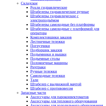
Складское
Рохли гидравлические
Штабелеры гидравлические ручные
Штабелеры гидравлические с
электроподъёмом
Штабелеры самоходные без платформы
Штабелеры самоходные с платформой для
оператора
Комплектовщики заказов
Лестничные тележки
Погрузчики
Подборщик заказов
Подъемники и вышки
Подъемные столы
Поломоечные машины
Ричтраки
Ручные тележки
Самоходные тележки
Тали
Штабелер с выдвижной мачтой
Штабелер с противовесом
Запасные части
Аксессуары для пароконвектоматов
Аксессуары для теплового оборудования
Аксессуары для холодильного оборудования