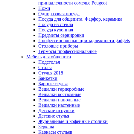
принадлежности сомелье Peugeot
Ножи
Одноразовая посуда
Посуда для общепита. Фарфор, керамика
Посуда из стекла
Посуда кухонная
Предметы сервировки
Профессиональные принадлежности gadgets
Столовые приборы
Термосы профессиональные
Мебель для общепита
Подстолья
Столы
Стулья 2018
Банкетки
Барные стулья
Вешалки гардеробные
Вешалки костюмные
Вешалки напольные
Вешалки настенные
Детские игрушки
Детские стулья
Журнальные и кофейные столики
Зеркала
Каркасы стульев