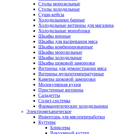
Столы морозильные
Столы холодильные
Суши-кейсы
Холодильники барные
Холодильные витрины для магазина
Холодильные моноблоки
Шкафы винные
Шкафы для вызревания мяса
Шкафы комбинированные
Шкафы морозильные
Шкафы холодильные
Шкафы шоковой заморозки
Витрины для демонстрации мяса
Витрины мультитемпературные
Камеры шоковой заморозки
Молекулярная кухня
Пристенные витрины
Саладетты
Сплит-системы
Фармацевтические холодильники
Электромеханическое
Инвентарь для мясопереработки
Куттеры
Бликсеры
Вакуумный куттер