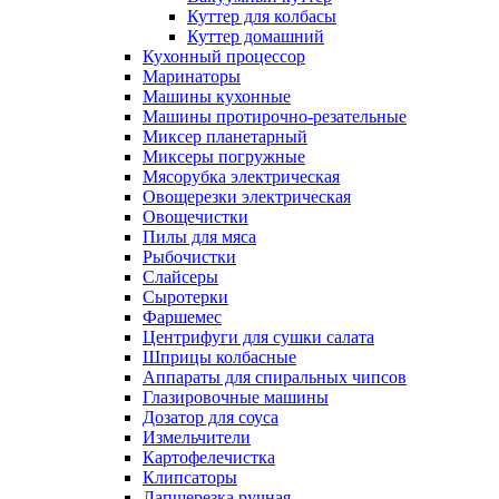
Куттер для колбасы
Куттер домашний
Кухонный процессор
Маринаторы
Машины кухонные
Машины протирочно-резательные
Миксер планетарный
Миксеры погружные
Мясорубка электрическая
Овощерезки электрическая
Овощечистки
Пилы для мяса
Рыбочистки
Слайсеры
Сыротерки
Фаршемес
Центрифуги для сушки салата
Шприцы колбасные
Аппараты для спиральных чипсов
Глазировочные машины
Дозатор для соуса
Измельчители
Картофелечистка
Клипсаторы
Лапшерезка ручная