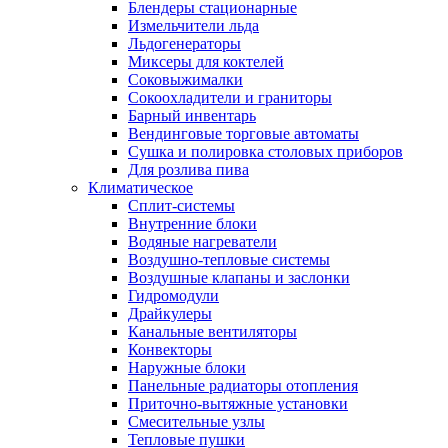
Блендеры стационарные
Измельчители льда
Льдогенераторы
Миксеры для коктелей
Соковыжималки
Сокоохладители и граниторы
Барный инвентарь
Вендинговые торговые автоматы
Сушка и полировка столовых приборов
Для розлива пива
Климатическое
Сплит-системы
Внутренние блоки
Водяные нагреватели
Воздушно-тепловые системы
Воздушные клапаны и заслонки
Гидромодули
Драйкулеры
Канальные вентиляторы
Конвекторы
Наружные блоки
Панельные радиаторы отопления
Приточно-вытяжные установки
Смесительные узлы
Тепловые пушки