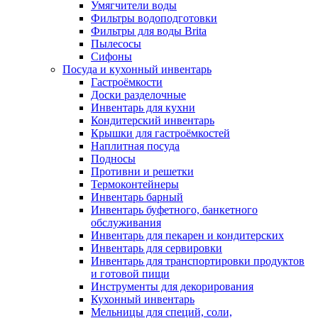
Умягчители воды
Фильтры водоподготовки
Фильтры для воды Brita
Пылесосы
Сифоны
Посуда и кухонный инвентарь
Гастроёмкости
Доски разделочные
Инвентарь для кухни
Кондитерский инвентарь
Крышки для гастроёмкостей
Наплитная посуда
Подносы
Противни и решетки
Термоконтейнеры
Инвентарь барный
Инвентарь буфетного, банкетного
обслуживания
Инвентарь для пекарен и кондитерских
Инвентарь для сервировки
Инвентарь для транспортировки продуктов
и готовой пищи
Инструменты для декорирования
Кухонный инвентарь
Мельницы для специй, соли,