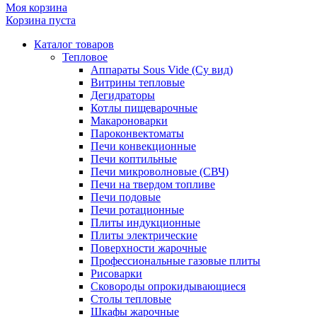
Моя корзина
Корзина пуста
Каталог товаров
Тепловое
Аппараты Sous Vide (Су вид)
Витрины тепловые
Дегидраторы
Котлы пищеварочные
Макароноварки
Пароконвектоматы
Печи конвекционные
Печи коптильные
Печи микроволновые (СВЧ)
Печи на твердом топливе
Печи подовые
Печи ротационные
Плиты индукционные
Плиты электрические
Поверхности жарочные
Профессиональные газовые плиты
Рисоварки
Сковороды опрокидывающиеся
Столы тепловые
Шкафы жарочные