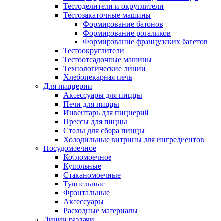
Тестоделители и округлители
Тестозакаточные машины
Формирование батонов
Формирование рогаликов
Формирование французских багетов
Тестоокруглители
Тестоотсадочные машины
Технологические линии
Хлебопекарная печь
Для пиццерии
Аксессуары для пиццы
Печи для пиццы
Инвентарь для пиццерий
Прессы для пиццы
Столы для сбора пиццы
Холодильные витрины для ингредиентов
Посудомоечное
Котломоечное
Купольные
Стаканомоечные
Туннельные
Фронтальные
Аксессуары
Расходные материалы
Линии раздачи