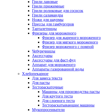
Грили лавовые
Грили прижимные
Грили роликовые для сосисок
Грили саламандра
Ножи для шаурмы
Прессы для гамбургеров
Тарталетницы
Фризеры для мороженого
Фризер для жареного мороженого
Фризер для мягкого мороженого
Фризер мороженого с помпой
Чебуречницы
Аксессуары
Аксессуары для фаст-фуд
Аппарат для мороженого
Аппараты газированной воды
Хлебопекарное
Для замеса текста
Для пасты
Тестораскаточные
Машины для производства пасты
Для крутого теста
Для слоеного теста
Тестораскатывающие машины
Мукопросеиватели