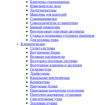
Блендеры стационарные
Измельчители льда
Льдогенераторы
Миксеры для коктелей
Соковыжималки
Сокоохладители и граниторы
Барный инвентарь
Вендинговые торговые автоматы
Сушка и полировка столовых приборов
Для розлива пива
Климатическое
Сплит-системы
Внутренние блоки
Водяные нагреватели
Воздушно-тепловые системы
Воздушные клапаны и заслонки
Гидромодули
Драйкулеры
Канальные вентиляторы
Конвекторы
Наружные блоки
Панельные радиаторы отопления
Приточно-вытяжные установки
Смесительные узлы
Тепловые пушки