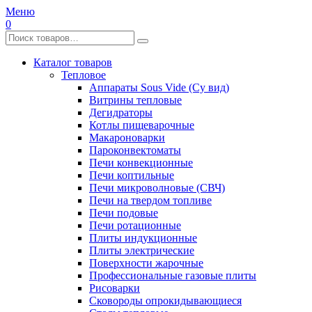
Меню
0
Каталог товаров
Тепловое
Аппараты Sous Vide (Су вид)
Витрины тепловые
Дегидраторы
Котлы пищеварочные
Макароноварки
Пароконвектоматы
Печи конвекционные
Печи коптильные
Печи микроволновые (СВЧ)
Печи на твердом топливе
Печи подовые
Печи ротационные
Плиты индукционные
Плиты электрические
Поверхности жарочные
Профессиональные газовые плиты
Рисоварки
Сковороды опрокидывающиеся