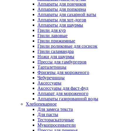
Аппараты для пончиков
Аппараты для попкорна
Аппараты для сахарной ваты
Аппараты для хот-догов
Аппараты для шаурмы
Грили для кур
Грили лавовые
Грили прижимные
Грили роликовые для сосисок
Грили саламандра
Ножи для шаурмы
Прессы для гамбургеров
Тарталетницы
Фризеры для мороженого
Чебуречницы
Аксессуары
Аксессуары для фаст-фуд
Аппарат для мороженого
Аппараты газированной воды
Хлебопекарное
Для замеса текста
Для пасты
Тестораскаточные
Мукопросеиватели
Прессы для печенья