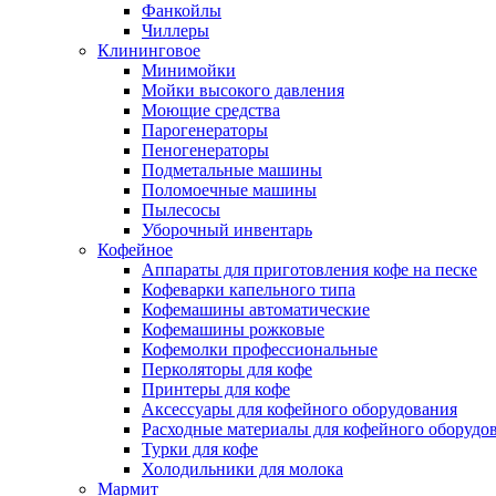
Фанкойлы
Чиллеры
Клининговое
Минимойки
Мойки высокого давления
Моющие средства
Парогенераторы
Пеногенераторы
Подметальные машины
Поломоечные машины
Пылесосы
Уборочный инвентарь
Кофейное
Аппараты для приготовления кофе на песке
Кофеварки капельного типа
Кофемашины автоматические
Кофемашины рожковые
Кофемолки профессиональные
Перколяторы для кофе
Принтеры для кофе
Аксессуары для кофейного оборудования
Расходные материалы для кофейного оборудо
Турки для кофе
Холодильники для молока
Мармит