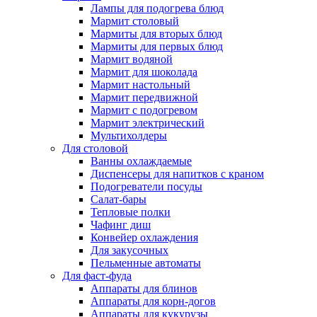
Лампы для подогрева блюд
Мармит столовый
Мармиты для вторых блюд
Мармиты для первых блюд
Мармит водяной
Мармит для шоколада
Мармит настольный
Мармит передвижной
Мармит с подогревом
Мармит электрический
Мультихолдеры
Для столовой
Ванны охлаждаемые
Диспенсеры для напитков с краном
Подогреватели посуды
Салат-бары
Тепловые полки
Чафинг диш
Конвейер охлаждения
Для закусочных
Пельменные автоматы
Для фаст-фуда
Аппараты для блинов
Аппараты для корн-догов
Аппараты для кукурузы