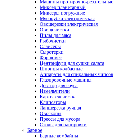
Машины протирочно-резательные
Миксер планетарный
Миксеры погружные
Мясорубка электрическая
Овощерезки электрическая
Овощечистки
Пилы для мяса
Рыбочистки
Слайсеры
Сыротерки
Фаршемес
Центрифуги для сушки салата
Шприцы колбасные
Аппараты для спиральных чипсов
Глазировочные машины
Дозатор для соуса
Измельчители
Картофелечистка
Клипсаторы
Лапшерезка ручная
Овоскопы
Прессы для мусора
Столы для панировки
Барное
Барные комбайны