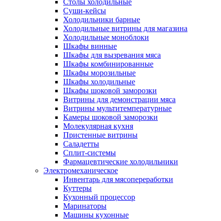
Столы холодильные
Суши-кейсы
Холодильники барные
Холодильные витрины для магазина
Холодильные моноблоки
Шкафы винные
Шкафы для вызревания мяса
Шкафы комбинированные
Шкафы морозильные
Шкафы холодильные
Шкафы шоковой заморозки
Витрины для демонстрации мяса
Витрины мультитемпературные
Камеры шоковой заморозки
Молекулярная кухня
Пристенные витрины
Саладетты
Сплит-системы
Фармацевтические холодильники
Электромеханическое
Инвентарь для мясопереработки
Куттеры
Кухонный процессор
Маринаторы
Машины кухонные