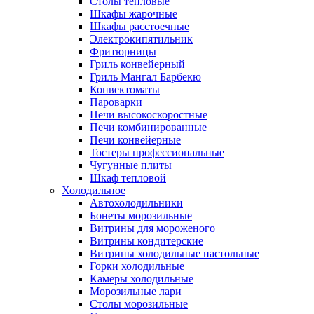
Столы тепловые
Шкафы жарочные
Шкафы расстоечные
Электрокипятильник
Фритюрницы
Гриль конвейерный
Гриль Мангал Барбекю
Конвектоматы
Пароварки
Печи высокоскоростные
Печи комбинированные
Печи конвейерные
Тостеры профессиональные
Чугунные плиты
Шкаф тепловой
Холодильное
Автохолодильники
Бонеты морозильные
Витрины для мороженого
Витрины кондитерские
Витрины холодильные настольные
Горки холодильные
Камеры холодильные
Морозильные лари
Столы морозильные