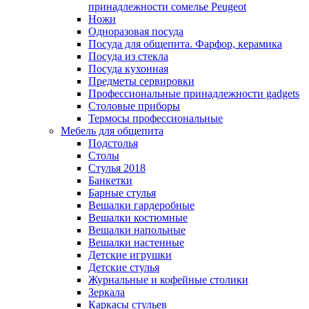
принадлежности сомелье Peugeot
Ножи
Одноразовая посуда
Посуда для общепита. Фарфор, керамика
Посуда из стекла
Посуда кухонная
Предметы сервировки
Профессиональные принадлежности gadgets
Столовые приборы
Термосы профессиональные
Мебель для общепита
Подстолья
Столы
Стулья 2018
Банкетки
Барные стулья
Вешалки гардеробные
Вешалки костюмные
Вешалки напольные
Вешалки настенные
Детские игрушки
Детские стулья
Журнальные и кофейные столики
Зеркала
Каркасы стульев