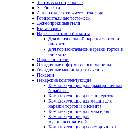
Тестомесы спиральные
Хлеборезки
Аппараты для горячего шоколада
Горизонтальные тестомесы
Дежеопрокидыватели
Кремоварки
Нарезка тортов и бисквита
Для вертикальной нарезки тортов и
бисквита
Для горизонтальной нарезки тортов и
бисквита
Опрыскиватели
Отсадочные и формовочные машины
Отсадочные машины для печенья
Пекарни
Пекарские комплектующие
Комплектующие для дражировочных
барабанов
Комплектующие для лапшерезок
Комплектующие для машин для
нарезки тортов и бисквита
Комплектующие для миксеров
Комплектующие для
мукопросеивателей
Комплектующие для отсадочных и