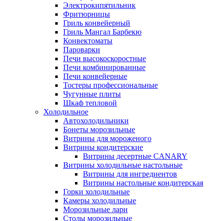
Электрокипятильник
Фритюрницы
Гриль конвейерный
Гриль Мангал Барбекю
Конвектоматы
Пароварки
Печи высокоскоростные
Печи комбинированные
Печи конвейерные
Тостеры профессиональные
Чугунные плиты
Шкаф тепловой
Холодильное
Автохолодильники
Бонеты морозильные
Витрины для мороженого
Витрины кондитерские
Витрины десертные CANARY
Витрины холодильные настольные
Витрины для ингредиентов
Витрины настольные кондитерская
Горки холодильные
Камеры холодильные
Морозильные лари
Столы морозильные