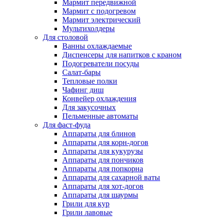
Мармит передвижной
Мармит с подогревом
Мармит электрический
Мультихолдеры
Для столовой
Ванны охлаждаемые
Диспенсеры для напитков с краном
Подогреватели посуды
Салат-бары
Тепловые полки
Чафинг диш
Конвейер охлаждения
Для закусочных
Пельменные автоматы
Для фаст-фуда
Аппараты для блинов
Аппараты для корн-догов
Аппараты для кукурузы
Аппараты для пончиков
Аппараты для попкорна
Аппараты для сахарной ваты
Аппараты для хот-догов
Аппараты для шаурмы
Грили для кур
Грили лавовые