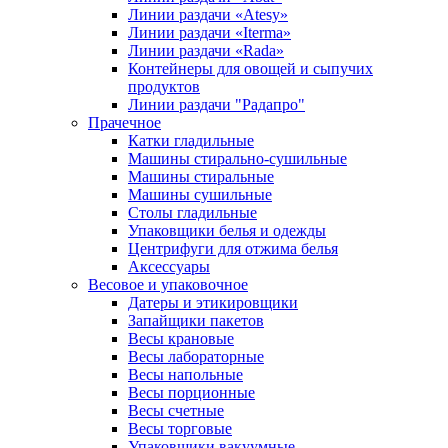
Линии раздачи «Atesy»
Линии раздачи «Iterma»
Линии раздачи «Rada»
Контейнеры для овощей и сыпучих
продуктов
Линии раздачи "Радапро"
Прачечное
Катки гладильные
Машины стирально-сушильные
Машины стиральные
Машины сушильные
Столы гладильные
Упаковщики белья и одежды
Центрифуги для отжима белья
Аксессуары
Весовое и упаковочное
Датеры и этикировщики
Запайщики пакетов
Весы крановые
Весы лабораторные
Весы напольные
Весы порционные
Весы счетные
Весы торговые
Упаковщики вакуумные