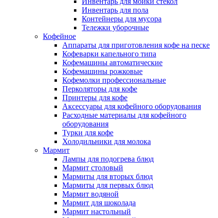
Инвентарь для мойки стекол
Инвентарь для пола
Контейнеры для мусора
Тележки уборочные
Кофейное
Аппараты для приготовления кофе на песке
Кофеварки капельного типа
Кофемашины автоматические
Кофемашины рожковые
Кофемолки профессиональные
Перколяторы для кофе
Принтеры для кофе
Аксессуары для кофейного оборудования
Расходные материалы для кофейного
оборудования
Турки для кофе
Холодильники для молока
Мармит
Лампы для подогрева блюд
Мармит столовый
Мармиты для вторых блюд
Мармиты для первых блюд
Мармит водяной
Мармит для шоколада
Мармит настольный