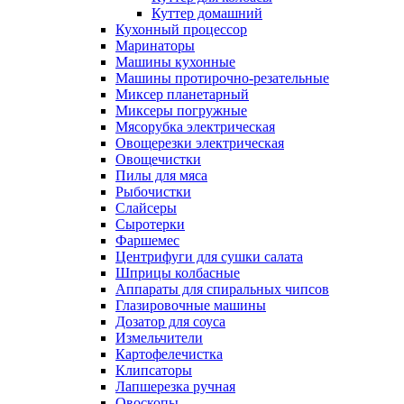
Куттер домашний
Кухонный процессор
Маринаторы
Машины кухонные
Машины протирочно-резательные
Миксер планетарный
Миксеры погружные
Мясорубка электрическая
Овощерезки электрическая
Овощечистки
Пилы для мяса
Рыбочистки
Слайсеры
Сыротерки
Фаршемес
Центрифуги для сушки салата
Шприцы колбасные
Аппараты для спиральных чипсов
Глазировочные машины
Дозатор для соуса
Измельчители
Картофелечистка
Клипсаторы
Лапшерезка ручная
Овоскопы