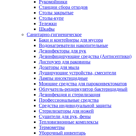
Рукомойники
Станции сбора отходов
Столы закрытые
Столы-купе
Тележки
Шкафы
Санитарно-гигиеническое
Баки и контейнеры для мусора
Водонагреватели накопительные
Дезинфекторы для рук
Дезинфицирующие средства (Антисептики)
Диспоузер для раковины
Дозаторы для мыла
Душирующие устройства, смесители
Лампы инсектицидные
Моющие средства для пароконвектоматов
Облучатель-рециркулятор бактерицидный
Дезинфекция и стерилизация
Профессиональные средства
Средства индивидуальной защиты
Стерилизаторы для ножей
Сушители для рук, фены
Тепловизионные комплексы
Термометры
Уборочный инвентарь