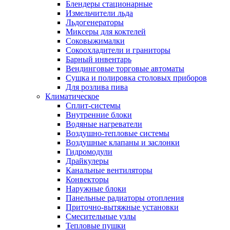
Блендеры стационарные
Измельчители льда
Льдогенераторы
Миксеры для коктелей
Соковыжималки
Сокоохладители и граниторы
Барный инвентарь
Вендинговые торговые автоматы
Сушка и полировка столовых приборов
Для розлива пива
Климатическое
Сплит-системы
Внутренние блоки
Водяные нагреватели
Воздушно-тепловые системы
Воздушные клапаны и заслонки
Гидромодули
Драйкулеры
Канальные вентиляторы
Конвекторы
Наружные блоки
Панельные радиаторы отопления
Приточно-вытяжные установки
Смесительные узлы
Тепловые пушки