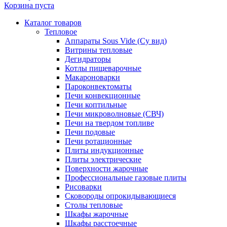
Корзина пуста
Каталог товаров
Тепловое
Аппараты Sous Vide (Су вид)
Витрины тепловые
Дегидраторы
Котлы пищеварочные
Макароноварки
Пароконвектоматы
Печи конвекционные
Печи коптильные
Печи микроволновые (СВЧ)
Печи на твердом топливе
Печи подовые
Печи ротационные
Плиты индукционные
Плиты электрические
Поверхности жарочные
Профессиональные газовые плиты
Рисоварки
Сковороды опрокидывающиеся
Столы тепловые
Шкафы жарочные
Шкафы расстоечные