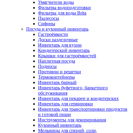
Умягчители воды
Фильтры водоподготовки
Фильтры для воды Brita
Пылесосы
Сифоны
Посуда и кухонный инвентарь
Гастроёмкости
Доски разделочные
Инвентарь для кухни
Кондитерский инвентарь
Крышки для гастроёмкостей
Наплитная посуда
Подносы
Противни и решетки
Термоконтейнеры
Инвентарь барный
Инвентарь буфетного, банкетного
обслуживания
Инвентарь для пекарен и кондитерских
Инвентарь для сервировки
Инвентарь для транспортировки продуктов
и готовой пищи
Инструменты для декорирования
Кухонный инвентарь
Мельницы для специй, соли,