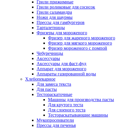
Грили прижимные
Грили роликовые для сосисок
Грили саламандра
Ножи для шаурмы
Прессы для гамбургеров
Тарталетницы
Фризеры для мороженого
Фризер для жареного мороженого
Фризер для мягкого мороженого
Фризер мороженого с помпой
Чебуречницы
Аксессуары
Аксессуары для фаст-фуд
Аппарат для мороженого
Аппараты газированной воды
Хлебопекарное
Для замеса текста
Для пасты
Тестораскаточные
Машины для производства пасты
Для крутого теста
Для слоеного теста
Тестораскатывающие машины
Мукопросеиватели
Прессы для печенья