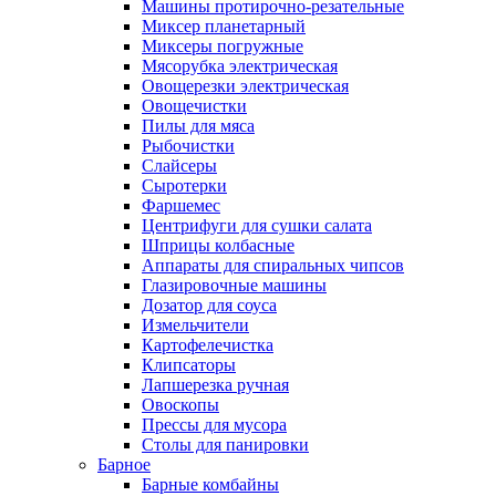
Машины протирочно-резательные
Миксер планетарный
Миксеры погружные
Мясорубка электрическая
Овощерезки электрическая
Овощечистки
Пилы для мяса
Рыбочистки
Слайсеры
Сыротерки
Фаршемес
Центрифуги для сушки салата
Шприцы колбасные
Аппараты для спиральных чипсов
Глазировочные машины
Дозатор для соуса
Измельчители
Картофелечистка
Клипсаторы
Лапшерезка ручная
Овоскопы
Прессы для мусора
Столы для панировки
Барное
Барные комбайны