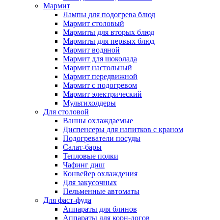
Мармит
Лампы для подогрева блюд
Мармит столовый
Мармиты для вторых блюд
Мармиты для первых блюд
Мармит водяной
Мармит для шоколада
Мармит настольный
Мармит передвижной
Мармит с подогревом
Мармит электрический
Мультихолдеры
Для столовой
Ванны охлаждаемые
Диспенсеры для напитков с краном
Подогреватели посуды
Салат-бары
Тепловые полки
Чафинг диш
Конвейер охлаждения
Для закусочных
Пельменные автоматы
Для фаст-фуда
Аппараты для блинов
Аппараты для корн-догов