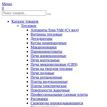
Меню
0
Каталог товаров
Тепловое
Аппараты Sous Vide (Су вид)
Витрины тепловые
Дегидраторы
Котлы пищеварочные
Макароноварки
Пароконвектоматы
Печи конвекционные
Печи коптильные
Печи микроволновые (СВЧ)
Печи на твердом топливе
Печи подовые
Печи ротационные
Плиты индукционные
Плиты электрические
Поверхности жарочные
Профессиональные газовые плиты
Рисоварки
Сковороды опрокидывающиеся