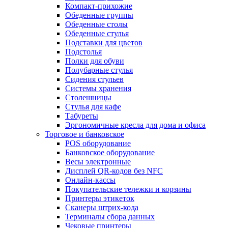
Компакт-прихожие
Обеденные группы
Обеденные столы
Обеденные стулья
Подставки для цветов
Подстолья
Полки для обуви
Полубарные стулья
Сидения стульев
Системы хранения
Столешницы
Стулья для кафе
Табуреты
Эргономичные кресла для дома и офиса
Торговое и банковское
POS оборудование
Банковское оборудование
Весы электронные
Дисплей QR-кодов без NFC
Онлайн-кассы
Покупательские тележки и корзины
Принтеры этикеток
Сканеры штрих-кода
Терминалы сбора данных
Чековые принтеры