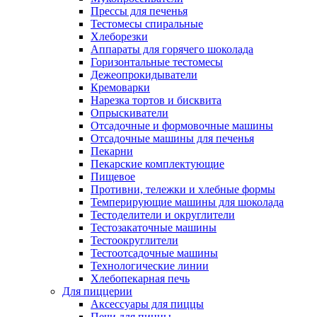
Прессы для печенья
Тестомесы спиральные
Хлеборезки
Аппараты для горячего шоколада
Горизонтальные тестомесы
Дежеопрокидыватели
Кремоварки
Нарезка тортов и бисквита
Опрыскиватели
Отсадочные и формовочные машины
Отсадочные машины для печенья
Пекарни
Пекарские комплектующие
Пищевое
Противни, тележки и хлебные формы
Темперирующие машины для шоколада
Тестоделители и округлители
Тестозакаточные машины
Тестоокруглители
Тестоотсадочные машины
Технологические линии
Хлебопекарная печь
Для пиццерии
Аксессуары для пиццы
Печи для пиццы