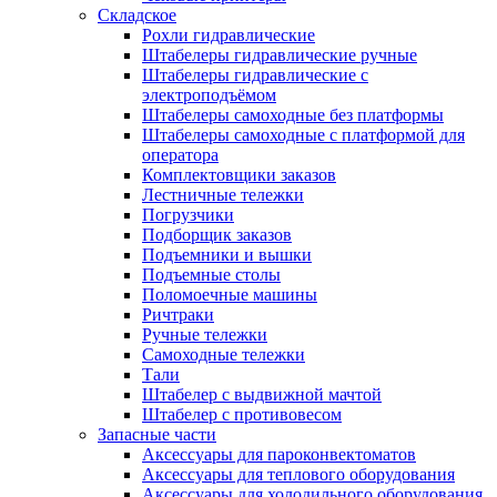
Складское
Рохли гидравлические
Штабелеры гидравлические ручные
Штабелеры гидравлические с
электроподъёмом
Штабелеры самоходные без платформы
Штабелеры самоходные с платформой для
оператора
Комплектовщики заказов
Лестничные тележки
Погрузчики
Подборщик заказов
Подъемники и вышки
Подъемные столы
Поломоечные машины
Ричтраки
Ручные тележки
Самоходные тележки
Тали
Штабелер с выдвижной мачтой
Штабелер с противовесом
Запасные части
Аксессуары для пароконвектоматов
Аксессуары для теплового оборудования
Аксессуары для холодильного оборудования