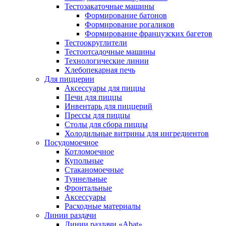
Тестозакаточные машины
Формирование батонов
Формирование рогаликов
Формирование французских багетов
Тестоокруглители
Тестоотсадочные машины
Технологические линии
Хлебопекарная печь
Для пиццерии
Аксессуары для пиццы
Печи для пиццы
Инвентарь для пиццерий
Прессы для пиццы
Столы для сбора пиццы
Холодильные витрины для ингредиентов
Посудомоечное
Котломоечное
Купольные
Стаканомоечные
Туннельные
Фронтальные
Аксессуары
Расходные материалы
Линии раздачи
Линии раздачи «Abat»