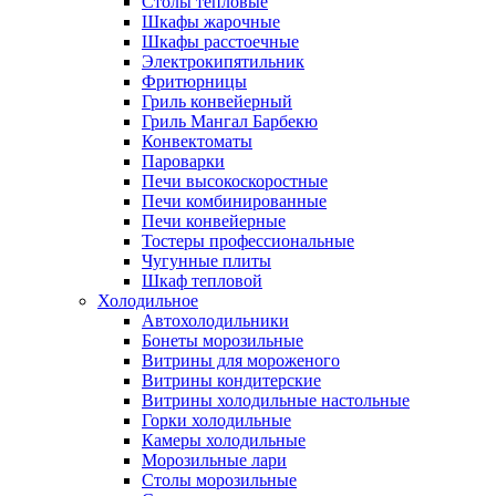
Столы тепловые
Шкафы жарочные
Шкафы расстоечные
Электрокипятильник
Фритюрницы
Гриль конвейерный
Гриль Мангал Барбекю
Конвектоматы
Пароварки
Печи высокоскоростные
Печи комбинированные
Печи конвейерные
Тостеры профессиональные
Чугунные плиты
Шкаф тепловой
Холодильное
Автохолодильники
Бонеты морозильные
Витрины для мороженого
Витрины кондитерские
Витрины холодильные настольные
Горки холодильные
Камеры холодильные
Морозильные лари
Столы морозильные