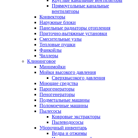
Круглые канальные вентиляторы
Прямоугольные канальные
вентиляторы
Конвекторы
Наружные блоки
Панельные радиаторы отопления
Приточно-вытяжные установки
Смесительные узлы
Тепловые пушки
Фанкойлы
Чиллеры
Клининговое
Минимойки
Мойки высокого давления
Сверхвысокого давления
Моющие средства
Парогенераторы
Пеногенераторы
Подметальные машины
Поломоечные машины
Пылесосы
Ковровые экстракторы
Пылеводососы
Уборочный инвентарь
Ведра и отжимы