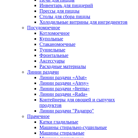
Инвентарь для пиццерий
Прессы для пиццы
Столы для сбора пиццы
Холодильные витрины для ингредиентов
Посудомоечное
Котломоечное
Купольные
Стаканомоечные
Туннельные
Фронтальные
Аксессуары
Расходные материалы
Линии раздачи
Линии раздачи «Abat»
Линии раздачи «Atesy»
Линии раздачи «Iterma»
Линии раздачи «Rada»
Контейнеры для овощей и сыпучих
продуктов
Линии раздачи "Радапро"
Прачечное
Катки гладильные
Машины стирально-сушильные
Машины стиральные