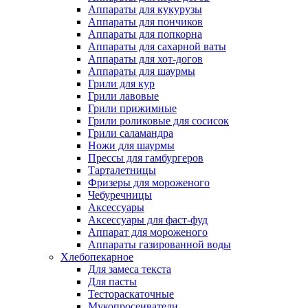
Аппараты для кукурузы
Аппараты для пончиков
Аппараты для попкорна
Аппараты для сахарной ваты
Аппараты для хот-догов
Аппараты для шаурмы
Грили для кур
Грили лавовые
Грили прижимные
Грили роликовые для сосисок
Грили саламандра
Ножи для шаурмы
Прессы для гамбургеров
Тарталетницы
Фризеры для мороженого
Чебуречницы
Аксессуары
Аксессуары для фаст-фуд
Аппарат для мороженого
Аппараты газированной воды
Хлебопекарное
Для замеса текста
Для пасты
Тестораскаточные
Мукопросеиватели