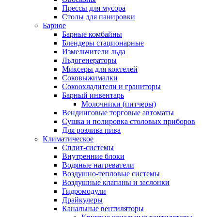
Прессы для мусора
Столы для панировки
Барное
Барные комбайны
Блендеры стационарные
Измельчители льда
Льдогенераторы
Миксеры для коктелей
Соковыжималки
Сокоохладители и граниторы
Барный инвентарь
Молочники (питчеры)
Вендинговые торговые автоматы
Сушка и полировка столовых приборов
Для розлива пива
Климатическое
Сплит-системы
Внутренние блоки
Водяные нагреватели
Воздушно-тепловые системы
Воздушные клапаны и заслонки
Гидромодули
Драйкулеры
Канальные вентиляторы