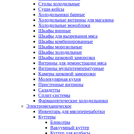
Столы холодильные
Суши-кейсы
Холодильники барные
Холодильные витрины для магазина
Холодильные моноблоки
Шкафы винные
Шкафы для вызревания мяса
Шкафы комбинированные
Шкафы морозильные
Шкафы холодильные
Шкафы шоковой заморозки
Витрины для демонстрации мяса
Витрины мультитемпературные
Камеры шоковой заморозки
Молекулярная кухня
Пристенные витрины
Саладетты
Сплит-системы
Фармацевтические холодильники
Электромеханическое
Инвентарь для мясопереработки
Куттеры
Бликсеры
Вакуумный куттер
Куттер для колбасы