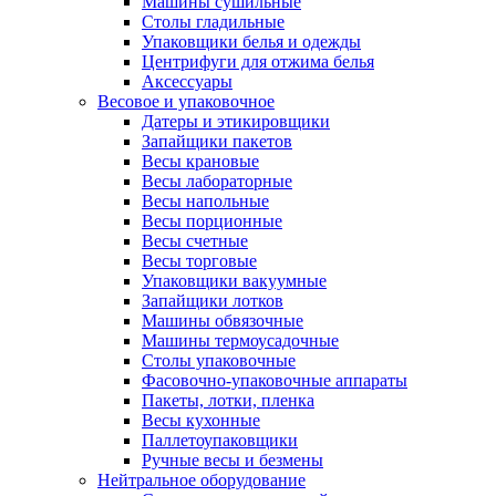
Машины сушильные
Столы гладильные
Упаковщики белья и одежды
Центрифуги для отжима белья
Аксессуары
Весовое и упаковочное
Датеры и этикировщики
Запайщики пакетов
Весы крановые
Весы лабораторные
Весы напольные
Весы порционные
Весы счетные
Весы торговые
Упаковщики вакуумные
Запайщики лотков
Машины обвязочные
Машины термоусадочные
Столы упаковочные
Фасовочно-упаковочные аппараты
Пакеты, лотки, пленка
Весы кухонные
Паллетоупаковщики
Ручные весы и безмены
Нейтральное оборудование