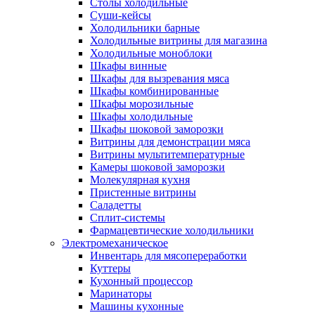
Столы холодильные
Суши-кейсы
Холодильники барные
Холодильные витрины для магазина
Холодильные моноблоки
Шкафы винные
Шкафы для вызревания мяса
Шкафы комбинированные
Шкафы морозильные
Шкафы холодильные
Шкафы шоковой заморозки
Витрины для демонстрации мяса
Витрины мультитемпературные
Камеры шоковой заморозки
Молекулярная кухня
Пристенные витрины
Саладетты
Сплит-системы
Фармацевтические холодильники
Электромеханическое
Инвентарь для мясопереработки
Куттеры
Кухонный процессор
Маринаторы
Машины кухонные