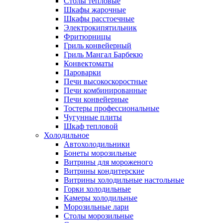
Столы тепловые
Шкафы жарочные
Шкафы расстоечные
Электрокипятильник
Фритюрницы
Гриль конвейерный
Гриль Мангал Барбекю
Конвектоматы
Пароварки
Печи высокоскоростные
Печи комбинированные
Печи конвейерные
Тостеры профессиональные
Чугунные плиты
Шкаф тепловой
Холодильное
Автохолодильники
Бонеты морозильные
Витрины для мороженого
Витрины кондитерские
Витрины холодильные настольные
Горки холодильные
Камеры холодильные
Морозильные лари
Столы морозильные