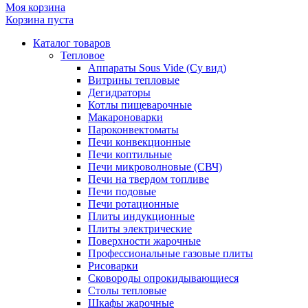
Моя корзина
Корзина пуста
Каталог товаров
Тепловое
Аппараты Sous Vide (Су вид)
Витрины тепловые
Дегидраторы
Котлы пищеварочные
Макароноварки
Пароконвектоматы
Печи конвекционные
Печи коптильные
Печи микроволновые (СВЧ)
Печи на твердом топливе
Печи подовые
Печи ротационные
Плиты индукционные
Плиты электрические
Поверхности жарочные
Профессиональные газовые плиты
Рисоварки
Сковороды опрокидывающиеся
Столы тепловые
Шкафы жарочные