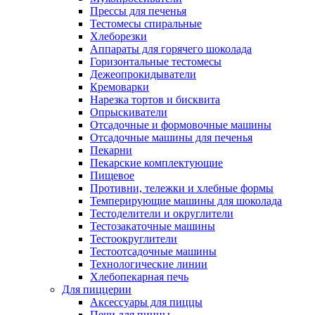
Прессы для печенья
Тестомесы спиральные
Хлеборезки
Аппараты для горячего шоколада
Горизонтальные тестомесы
Дежеопрокидыватели
Кремоварки
Нарезка тортов и бисквита
Опрыскиватели
Отсадочные и формовочные машины
Отсадочные машины для печенья
Пекарни
Пекарские комплектующие
Пищевое
Противни, тележки и хлебные формы
Темперирующие машины для шоколада
Тестоделители и округлители
Тестозакаточные машины
Тестоокруглители
Тестоотсадочные машины
Технологические линии
Хлебопекарная печь
Для пиццерии
Аксессуары для пиццы
Печи для пиццы