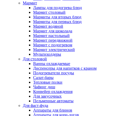
Мармит
Лампы для подогрева блюд
Мармит столовый
Мармиты для вторых блюд
Мармиты для первых блюд
Мармит водяной
Мармит для шоколада
Мармит настольный
Мармит передвижной
Мармит с подогревом
Мармит электрический
Мультихолдеры
Для столовой
Ванны охлаждаемые
Диспенсеры для напитков с краном
Подогреватели посуды
Салат-бары
Тепловые полки
Чафинг диш
Конвейер охлаждения
Для закусочных
Пельменные автоматы
Для фаст-фуда
Аппараты для блинов
Аппараты для корн-догов