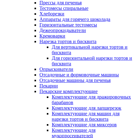
Прессы для печенья
Тестомесы спиральные
Хлеборезки
Аппараты для горячего шоколада
Горизонтальные тестомесы
Дежеопрокидыватели
Кремоварки
Нарезка тортов и бисквита
Для вертикальной нарезки тортов и
бисквита
Для горизонтальной нарезки тортов и
бисквита
Опрыскиватели
Отсадочные и формовочные машины
Отсадочные машины для печенья
Пекарни
Пекарские комплектующие
Комплектующие для дражировочных
барабанов
Комплектующие для лапшерезок
Комплектующие для машин для
нарезки тортов и бисквита
Комплектующие для миксеров
Комплектующие для
мукопросеивателей