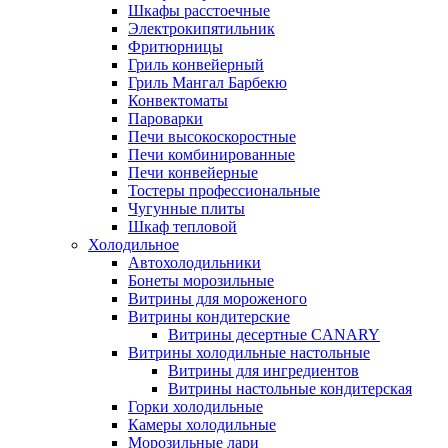
Шкафы расстоечные
Электрокипятильник
Фритюрницы
Гриль конвейерный
Гриль Мангал Барбекю
Конвектоматы
Пароварки
Печи высокоскоростные
Печи комбинированные
Печи конвейерные
Тостеры профессиональные
Чугунные плиты
Шкаф тепловой
Холодильное
Автохолодильники
Бонеты морозильные
Витрины для мороженого
Витрины кондитерские
Витрины десертные CANARY
Витрины холодильные настольные
Витрины для ингредиентов
Витрины настольные кондитерская
Горки холодильные
Камеры холодильные
Морозильные лари