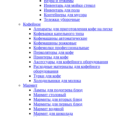
Ведра и отжимы
Инвентарь для мойки стекол
Инвентарь для пола
Контейнеры для мусора
Тележки уборочные
Кофейное
Аппараты для приготовления кофе на песке
Кофеварки капельного типа
Кофемашины автоматические
Кофемашины рожковые
Кофемолки профессиональные
Перколяторы для кофе
Принтеры для кофе
Аксессуары для кофейного оборудования
Расходные материалы для кофейного
оборудования
Турки для кофе
Холодильники для молока
Мармит
Лампы для подогрева блюд
Мармит столовый
Мармиты для вторых блюд
Мармиты для первых блюд
Мармит водяной
Мармит для шоколада