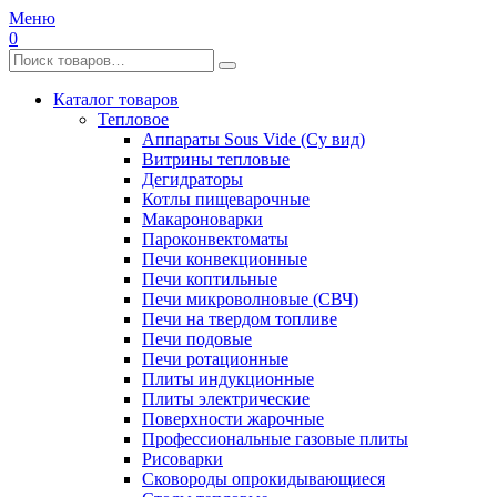
Меню
0
Каталог товаров
Тепловое
Аппараты Sous Vide (Су вид)
Витрины тепловые
Дегидраторы
Котлы пищеварочные
Макароноварки
Пароконвектоматы
Печи конвекционные
Печи коптильные
Печи микроволновые (СВЧ)
Печи на твердом топливе
Печи подовые
Печи ротационные
Плиты индукционные
Плиты электрические
Поверхности жарочные
Профессиональные газовые плиты
Рисоварки
Сковороды опрокидывающиеся