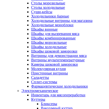
Столы морозильные
Столы холодильные
Суши-кейсы
Холодильники барные
Холодильные витрины для магазина
Холодильные моноблоки
Шкафы винные
Шкафы для вызревания мяса
Шкафы комбинированные
Шкафы морозильные
Шкафы холодильные
Шкафы шоковой заморозки
Витрины для демонстрации мяса
Витрины мультитемпературные
Камеры шоковой заморозки
Молекулярная кухня
Пристенные витрины
Саладетты
Сплит-системы
Фармацевтические холодильники
Электромеханическое
Инвентарь для мясопереработки
Куттеры
Бликсеры
Вакуумный куттер