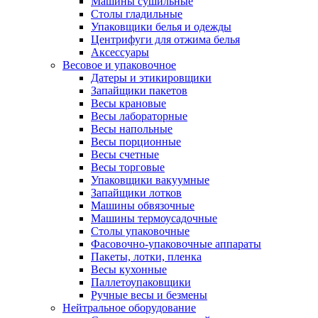
Машины сушильные
Столы гладильные
Упаковщики белья и одежды
Центрифуги для отжима белья
Аксессуары
Весовое и упаковочное
Датеры и этикировщики
Запайщики пакетов
Весы крановые
Весы лабораторные
Весы напольные
Весы порционные
Весы счетные
Весы торговые
Упаковщики вакуумные
Запайщики лотков
Машины обвязочные
Машины термоусадочные
Столы упаковочные
Фасовочно-упаковочные аппараты
Пакеты, лотки, пленка
Весы кухонные
Паллетоупаковщики
Ручные весы и безмены
Нейтральное оборудование