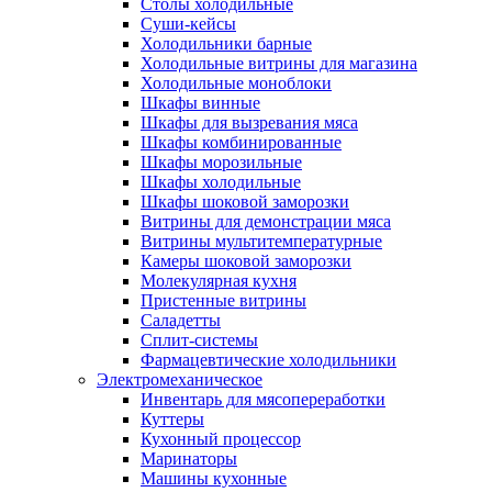
Столы холодильные
Суши-кейсы
Холодильники барные
Холодильные витрины для магазина
Холодильные моноблоки
Шкафы винные
Шкафы для вызревания мяса
Шкафы комбинированные
Шкафы морозильные
Шкафы холодильные
Шкафы шоковой заморозки
Витрины для демонстрации мяса
Витрины мультитемпературные
Камеры шоковой заморозки
Молекулярная кухня
Пристенные витрины
Саладетты
Сплит-системы
Фармацевтические холодильники
Электромеханическое
Инвентарь для мясопереработки
Куттеры
Кухонный процессор
Маринаторы
Машины кухонные