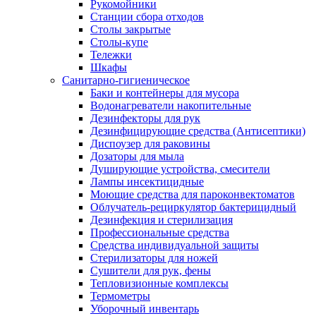
Рукомойники
Станции сбора отходов
Столы закрытые
Столы-купе
Тележки
Шкафы
Санитарно-гигиеническое
Баки и контейнеры для мусора
Водонагреватели накопительные
Дезинфекторы для рук
Дезинфицирующие средства (Антисептики)
Диспоузер для раковины
Дозаторы для мыла
Душирующие устройства, смесители
Лампы инсектицидные
Моющие средства для пароконвектоматов
Облучатель-рециркулятор бактерицидный
Дезинфекция и стерилизация
Профессиональные средства
Средства индивидуальной защиты
Стерилизаторы для ножей
Сушители для рук, фены
Тепловизионные комплексы
Термометры
Уборочный инвентарь