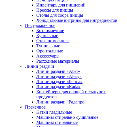
Инвентарь для пиццерий
Прессы для пиццы
Столы для сбора пиццы
Холодильные витрины для ингредиентов
Посудомоечное
Котломоечное
Купольные
Стаканомоечные
Туннельные
Фронтальные
Аксессуары
Расходные материалы
Линии раздачи
Линии раздачи «Abat»
Линии раздачи «Atesy»
Линии раздачи «Iterma»
Линии раздачи «Rada»
Контейнеры для овощей и сыпучих
продуктов
Линии раздачи "Радапро"
Прачечное
Катки гладильные
Машины стирально-сушильные
Машины стиральные