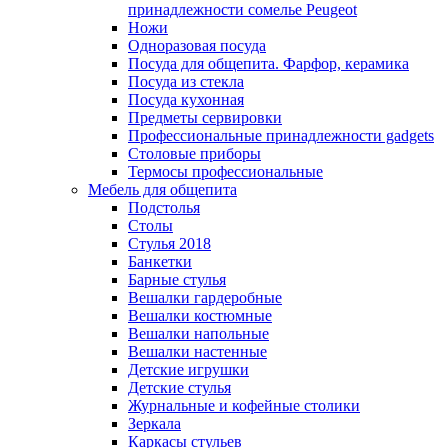
принадлежности сомелье Peugeot
Ножи
Одноразовая посуда
Посуда для общепита. Фарфор, керамика
Посуда из стекла
Посуда кухонная
Предметы сервировки
Профессиональные принадлежности gadgets
Столовые приборы
Термосы профессиональные
Мебель для общепита
Подстолья
Столы
Стулья 2018
Банкетки
Барные стулья
Вешалки гардеробные
Вешалки костюмные
Вешалки напольные
Вешалки настенные
Детские игрушки
Детские стулья
Журнальные и кофейные столики
Зеркала
Каркасы стульев