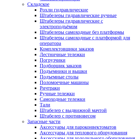
Складское
Рохли гидравлические
Штабелеры гидравлические ручные
Штабелеры гидравлические с
электроподъёмом
Штабелеры самоходные без платформы
Штабелеры самоходные с платформой для
оператора
Комплектовщики заказов
Лестничные тележки
Погрузчики
Подборщик заказов
Подъемники и вышки
Подъемные столы
Поломоечные машины
Ричтраки
Ручные тележки
Самоходные тележки
Тали
Штабелер с выдвижной мачтой
Штабелер с противовесом
Запасные части
Аксессуары для пароконвектоматов
Аксессуары для теплового оборудования
Аксессуары для холодильного оборудования