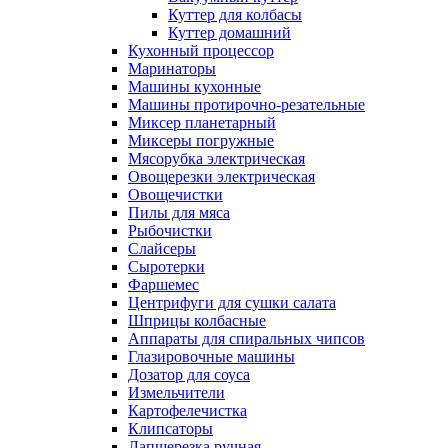
Куттер для колбасы
Куттер домашний
Кухонный процессор
Маринаторы
Машины кухонные
Машины протирочно-резательные
Миксер планетарный
Миксеры погружные
Мясорубка электрическая
Овощерезки электрическая
Овощечистки
Пилы для мяса
Рыбочистки
Слайсеры
Сыротерки
Фаршемес
Центрифуги для сушки салата
Шприцы колбасные
Аппараты для спиральных чипсов
Глазировочные машины
Дозатор для соуса
Измельчители
Картофелечистка
Клипсаторы
Лапшерезка ручная