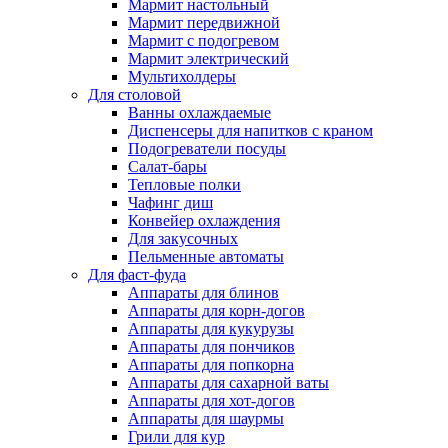
Мармит настольный
Мармит передвижной
Мармит с подогревом
Мармит электрический
Мультихолдеры
Для столовой
Ванны охлаждаемые
Диспенсеры для напитков с краном
Подогреватели посуды
Салат-бары
Тепловые полки
Чафинг диш
Конвейер охлаждения
Для закусочных
Пельменные автоматы
Для фаст-фуда
Аппараты для блинов
Аппараты для корн-догов
Аппараты для кукурузы
Аппараты для пончиков
Аппараты для попкорна
Аппараты для сахарной ваты
Аппараты для хот-догов
Аппараты для шаурмы
Грили для кур