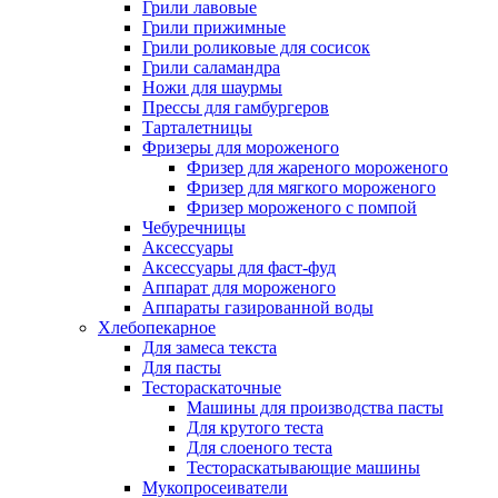
Грили лавовые
Грили прижимные
Грили роликовые для сосисок
Грили саламандра
Ножи для шаурмы
Прессы для гамбургеров
Тарталетницы
Фризеры для мороженого
Фризер для жареного мороженого
Фризер для мягкого мороженого
Фризер мороженого с помпой
Чебуречницы
Аксессуары
Аксессуары для фаст-фуд
Аппарат для мороженого
Аппараты газированной воды
Хлебопекарное
Для замеса текста
Для пасты
Тестораскаточные
Машины для производства пасты
Для крутого теста
Для слоеного теста
Тестораскатывающие машины
Мукопросеиватели