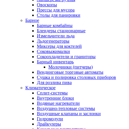
Овоскопы
Прессы для мусора
Столы для панировки
Барное
Барные комбайны
Блендеры стационарные
Измельчители льда
Льдогенераторы
Миксеры для коктелей
Соковыжималки
Сокоохладители и граниторы
Барный инвентарь
Молочники (питчеры)
Вендинговые торговые автоматы
Сушка и полировка столовых приборов
Для розлива пива
Климатическое
Сплит-системы
Внутренние блоки
Водяные нагреватели
Воздушно-тепловые системы
Воздушные клапаны и заслонки
Гидромодули
Драйкулеры