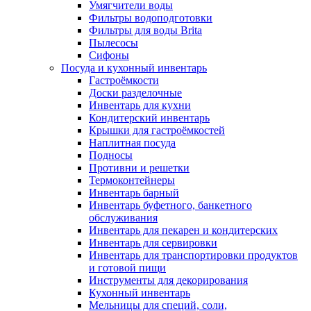
Умягчители воды
Фильтры водоподготовки
Фильтры для воды Brita
Пылесосы
Сифоны
Посуда и кухонный инвентарь
Гастроёмкости
Доски разделочные
Инвентарь для кухни
Кондитерский инвентарь
Крышки для гастроёмкостей
Наплитная посуда
Подносы
Противни и решетки
Термоконтейнеры
Инвентарь барный
Инвентарь буфетного, банкетного
обслуживания
Инвентарь для пекарен и кондитерских
Инвентарь для сервировки
Инвентарь для транспортировки продуктов
и готовой пищи
Инструменты для декорирования
Кухонный инвентарь
Мельницы для специй, соли,