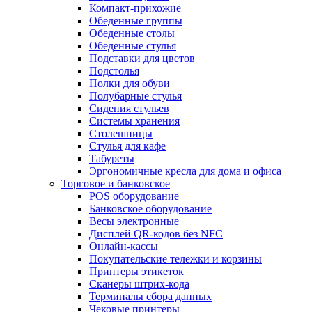
Компакт-прихожие
Обеденные группы
Обеденные столы
Обеденные стулья
Подставки для цветов
Подстолья
Полки для обуви
Полубарные стулья
Сидения стульев
Системы хранения
Столешницы
Стулья для кафе
Табуреты
Эргономичные кресла для дома и офиса
Торговое и банковское
POS оборудование
Банковское оборудование
Весы электронные
Дисплей QR-кодов без NFC
Онлайн-кассы
Покупательские тележки и корзины
Принтеры этикеток
Сканеры штрих-кода
Терминалы сбора данных
Чековые принтеры