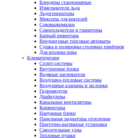
Блендеры стационарные
Измельчители льда
Льдогенераторы
Миксеры для коктелей
Соковыжималки
Сокоохладители и граниторы
Барный инвентарь
Вендинговые торговые автоматы
Сушка и полировка столовых приборов
Для розлива пива
Климатическое
Сплит-системы
Внутренние блоки
Водяные нагреватели
Воздушно-тепловые системы
Воздушные клапаны и заслонки
Гидромодули
Драйкулеры
Канальные вентиляторы
Конвекторы
Наружные блоки
Панельные радиаторы отопления
Приточно-вытяжные установки
Смесительные узлы
Тепловые пушки