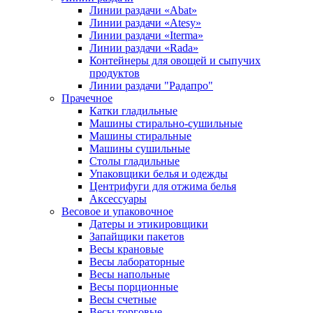
Линии раздачи «Abat»
Линии раздачи «Atesy»
Линии раздачи «Iterma»
Линии раздачи «Rada»
Контейнеры для овощей и сыпучих
продуктов
Линии раздачи "Радапро"
Прачечное
Катки гладильные
Машины стирально-сушильные
Машины стиральные
Машины сушильные
Столы гладильные
Упаковщики белья и одежды
Центрифуги для отжима белья
Аксессуары
Весовое и упаковочное
Датеры и этикировщики
Запайщики пакетов
Весы крановые
Весы лабораторные
Весы напольные
Весы порционные
Весы счетные
Весы торговые