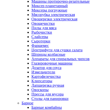
Машины протирочно-резательные
Миксер планетарный
Миксеры погружные
Мясорубка электрическая
Овощерезки электрическая
Овощечистки
Пилы для мяса
Рыбочистки
Слайсеры
Сыротерки
Фаршемес
Центрифуги для сушки салата
Шприцы колбасные
Аппараты для спиральных чипсов
Глазировочные машины
Дозатор для соуса
Измельчители
Картофелечистка
Клипсаторы
Лапшерезка ручная
Овоскопы
Прессы для мусора
Столы для панировки
Барное
Барные комбайны