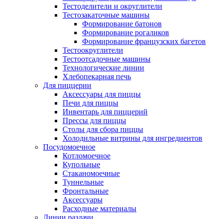
Тестоделители и округлители
Тестозакаточные машины
Формирование батонов
Формирование рогаликов
Формирование французских багетов
Тестоокруглители
Тестоотсадочные машины
Технологические линии
Хлебопекарная печь
Для пиццерии
Аксессуары для пиццы
Печи для пиццы
Инвентарь для пиццерий
Прессы для пиццы
Столы для сбора пиццы
Холодильные витрины для ингредиентов
Посудомоечное
Котломоечное
Купольные
Стаканомоечные
Туннельные
Фронтальные
Аксессуары
Расходные материалы
Линии раздачи