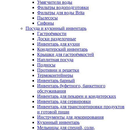
Умягчители воды
Фильтры водоподготовки
Фильтры для воды Brita
Пылесосы
Сифоны
Посуда и кухонный инвентарь
Гастроёмкости
Доски разделочные
Инвентарь для кухни
Кондитерский инвентарь
Крышки для гастроёмкостей
Наплитная посуда
Подносы
Противни и решетки
Термоконтейнеры
Инвентарь барный
Инвентарь буфетного, банкетного
обслуживания
Инвентарь для пекарен и кондитерских
Инвентарь для сервировки
Инвентарь для транспортировки продуктов
и готовой пищи
Инструменты для декорирования
Кухонный инвентарь
Мельницы для специй, соли,