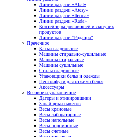
Линии раздачи «Abat»
Линии раздачи «Atesy»
Линии раздачи «Iterma»
Линии раздачи «Rada»
Контейнеры для овощей и сыпучих
продуктов
Линии раздачи "Радапро"
Прачечное
Катки гладильные
Машины стирально-сушильные
Машины стиральные
Машины сушильные
Столы гладильные
Упаковщики белья и одежды
Центрифуги для отжима белья
Аксессуары
Весовое и упаковочное
Датеры и этикировщики
Запайщики пакетов
Весы крановые
Весы лабораторные
Весы напольные
Весы порционные
Весы счетные
Весы торговые