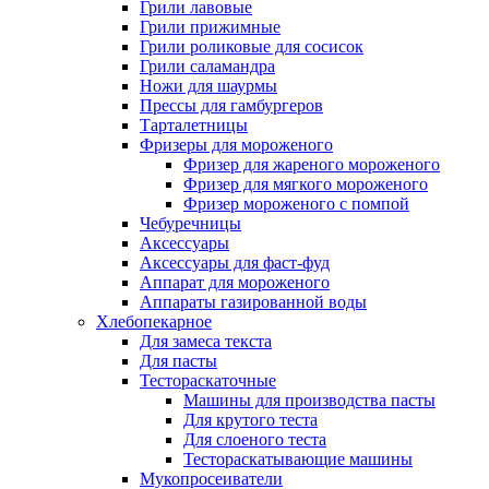
Грили лавовые
Грили прижимные
Грили роликовые для сосисок
Грили саламандра
Ножи для шаурмы
Прессы для гамбургеров
Тарталетницы
Фризеры для мороженого
Фризер для жареного мороженого
Фризер для мягкого мороженого
Фризер мороженого с помпой
Чебуречницы
Аксессуары
Аксессуары для фаст-фуд
Аппарат для мороженого
Аппараты газированной воды
Хлебопекарное
Для замеса текста
Для пасты
Тестораскаточные
Машины для производства пасты
Для крутого теста
Для слоеного теста
Тестораскатывающие машины
Мукопросеиватели