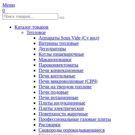
Меню
0
Каталог товаров
Тепловое
Аппараты Sous Vide (Су вид)
Витрины тепловые
Дегидраторы
Котлы пищеварочные
Макароноварки
Пароконвектоматы
Печи конвекционные
Печи коптильные
Печи микроволновые (СВЧ)
Печи на твердом топливе
Печи подовые
Печи ротационные
Плиты индукционные
Плиты электрические
Поверхности жарочные
Профессиональные газовые плиты
Рисоварки
Сковороды опрокидывающиеся