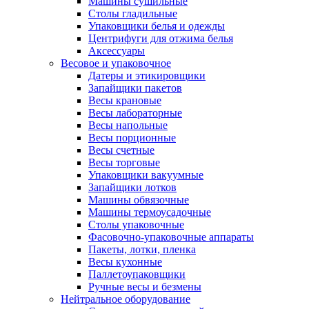
Машины сушильные
Столы гладильные
Упаковщики белья и одежды
Центрифуги для отжима белья
Аксессуары
Весовое и упаковочное
Датеры и этикировщики
Запайщики пакетов
Весы крановые
Весы лабораторные
Весы напольные
Весы порционные
Весы счетные
Весы торговые
Упаковщики вакуумные
Запайщики лотков
Машины обвязочные
Машины термоусадочные
Столы упаковочные
Фасовочно-упаковочные аппараты
Пакеты, лотки, пленка
Весы кухонные
Паллетоупаковщики
Ручные весы и безмены
Нейтральное оборудование