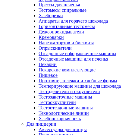
Прессы для печенья
Тестомесы спиральные
Хлеборезки
Аппараты для горячего шоколада
Горизонтальные тестомесы
Дежеопрокидыватели
Кремоварки
Нарезка тортов и бисквита
Опрыскиватели
Отсадочные и формовочные машины
Отсадочные машины для печенья
Пекарни
Пекарские комплектующие
Пищевое
Противни, тележки и хлебные формы
Темперирующие машины для шоколада
Тестоделители и округлители
Тестозакаточные машины
Тестоокруглители
Тестоотсадочные машины
Технологические линии
Хлебопекарная печь
Для пиццерии
Аксессуары для пиццы
Печи для пиццы