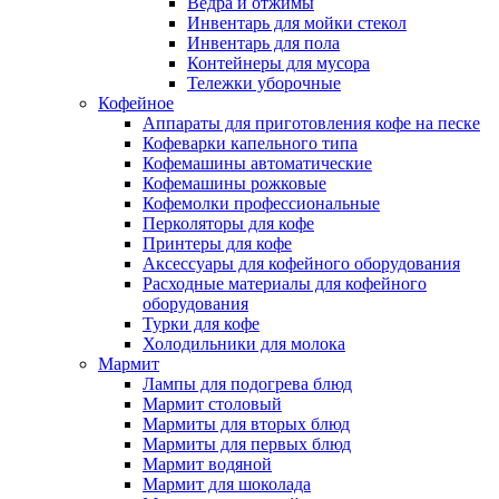
Ведра и отжимы
Инвентарь для мойки стекол
Инвентарь для пола
Контейнеры для мусора
Тележки уборочные
Кофейное
Аппараты для приготовления кофе на песке
Кофеварки капельного типа
Кофемашины автоматические
Кофемашины рожковые
Кофемолки профессиональные
Перколяторы для кофе
Принтеры для кофе
Аксессуары для кофейного оборудования
Расходные материалы для кофейного
оборудования
Турки для кофе
Холодильники для молока
Мармит
Лампы для подогрева блюд
Мармит столовый
Мармиты для вторых блюд
Мармиты для первых блюд
Мармит водяной
Мармит для шоколада