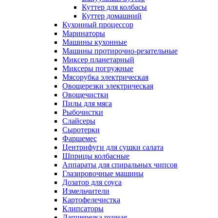
Куттер для колбасы
Куттер домашний
Кухонный процессор
Маринаторы
Машины кухонные
Машины протирочно-резательные
Миксер планетарный
Миксеры погружные
Мясорубка электрическая
Овощерезки электрическая
Овощечистки
Пилы для мяса
Рыбочистки
Слайсеры
Сыротерки
Фаршемес
Центрифуги для сушки салата
Шприцы колбасные
Аппараты для спиральных чипсов
Глазировочные машины
Дозатор для соуса
Измельчители
Картофелечистка
Клипсаторы
Лапшерезка ручная