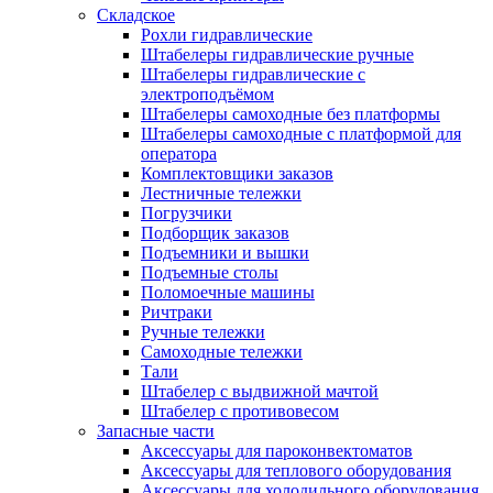
Складское
Рохли гидравлические
Штабелеры гидравлические ручные
Штабелеры гидравлические с
электроподъёмом
Штабелеры самоходные без платформы
Штабелеры самоходные с платформой для
оператора
Комплектовщики заказов
Лестничные тележки
Погрузчики
Подборщик заказов
Подъемники и вышки
Подъемные столы
Поломоечные машины
Ричтраки
Ручные тележки
Самоходные тележки
Тали
Штабелер с выдвижной мачтой
Штабелер с противовесом
Запасные части
Аксессуары для пароконвектоматов
Аксессуары для теплового оборудования
Аксессуары для холодильного оборудования