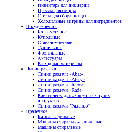
Инвентарь для пиццерий
Прессы для пиццы
Столы для сбора пиццы
Холодильные витрины для ингредиентов
Посудомоечное
Котломоечное
Купольные
Стаканомоечные
Туннельные
Фронтальные
Аксессуары
Расходные материалы
Линии раздачи
Линии раздачи «Abat»
Линии раздачи «Atesy»
Линии раздачи «Iterma»
Линии раздачи «Rada»
Контейнеры для овощей и сыпучих
продуктов
Линии раздачи "Радапро"
Прачечное
Катки гладильные
Машины стирально-сушильные
Машины стиральные