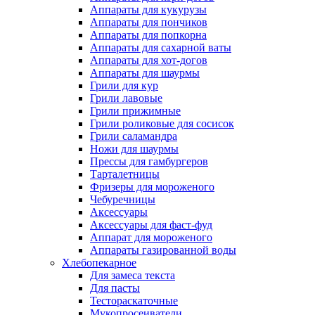
Аппараты для кукурузы
Аппараты для пончиков
Аппараты для попкорна
Аппараты для сахарной ваты
Аппараты для хот-догов
Аппараты для шаурмы
Грили для кур
Грили лавовые
Грили прижимные
Грили роликовые для сосисок
Грили саламандра
Ножи для шаурмы
Прессы для гамбургеров
Тарталетницы
Фризеры для мороженого
Чебуречницы
Аксессуары
Аксессуары для фаст-фуд
Аппарат для мороженого
Аппараты газированной воды
Хлебопекарное
Для замеса текста
Для пасты
Тестораскаточные
Мукопросеиватели