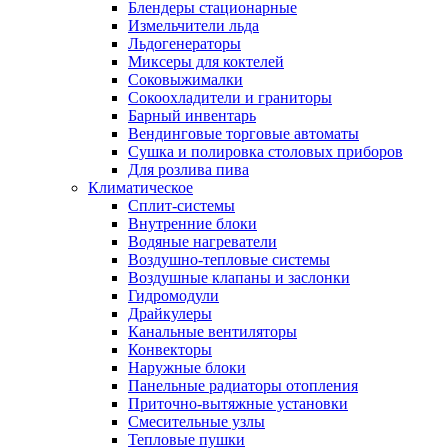
Блендеры стационарные
Измельчители льда
Льдогенераторы
Миксеры для коктелей
Соковыжималки
Сокоохладители и граниторы
Барный инвентарь
Вендинговые торговые автоматы
Сушка и полировка столовых приборов
Для розлива пива
Климатическое
Сплит-системы
Внутренние блоки
Водяные нагреватели
Воздушно-тепловые системы
Воздушные клапаны и заслонки
Гидромодули
Драйкулеры
Канальные вентиляторы
Конвекторы
Наружные блоки
Панельные радиаторы отопления
Приточно-вытяжные установки
Смесительные узлы
Тепловые пушки