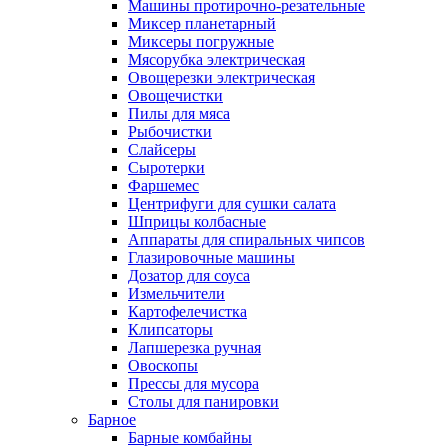
Машины протирочно-резательные
Миксер планетарный
Миксеры погружные
Мясорубка электрическая
Овощерезки электрическая
Овощечистки
Пилы для мяса
Рыбочистки
Слайсеры
Сыротерки
Фаршемес
Центрифуги для сушки салата
Шприцы колбасные
Аппараты для спиральных чипсов
Глазировочные машины
Дозатор для соуса
Измельчители
Картофелечистка
Клипсаторы
Лапшерезка ручная
Овоскопы
Прессы для мусора
Столы для панировки
Барное
Барные комбайны