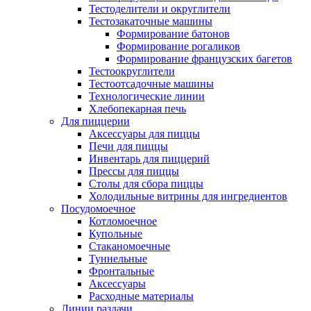
Тестоделители и округлители
Тестозакаточные машины
Формирование батонов
Формирование рогаликов
Формирование французских багетов
Тестоокруглители
Тестоотсадочные машины
Технологические линии
Хлебопекарная печь
Для пиццерии
Аксессуары для пиццы
Печи для пиццы
Инвентарь для пиццерий
Прессы для пиццы
Столы для сбора пиццы
Холодильные витрины для ингредиентов
Посудомоечное
Котломоечное
Купольные
Стаканомоечные
Туннельные
Фронтальные
Аксессуары
Расходные материалы
Линии раздачи