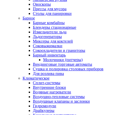
Овоскопы
Прессы для мусора
Столы для панировки
Барное
Барные комбайны
Блендеры стационарные
Измельчители льда
Льдогенераторы
Миксеры для коктелей
Соковыжималки
Сокоохладители и граниторы
Барный инвентарь
Молочники (питчеры)
Вендинговые торговые автоматы
Сушка и полировка столовых приборов
Для розлива пива
Климатическое
Сплит-системы
Внутренние блоки
Водяные нагреватели
Воздушно-тепловые системы
Воздушные клапаны и заслонки
Гидромодули
Драйкулеры