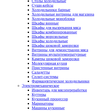
Столы холодильные
Суши-кейсы
Холодильники барные
Холодильные витрины для магазина
Холодильные моноблоки
Шкафы винные
Шкафы для вызревания мяса
Шкафы комбинированные
Шкафы морозильные
Шкафы холодильные
Шкафы шоковой заморозки
Витрины для демонстрации мяса
Витрины мультитемпературные
Камеры шоковой заморозки
Молекулярная кухня
Пристенные витрины
Саладетты
Сплит-системы
Фармацевтические холодильники
Электромеханическое
Инвентарь для мясопереработки
Куттеры
Кухонный процессор
Маринаторы
Машины кухонные