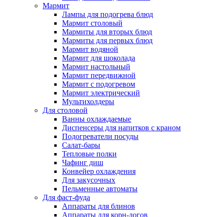
Мармит
Лампы для подогрева блюд
Мармит столовый
Мармиты для вторых блюд
Мармиты для первых блюд
Мармит водяной
Мармит для шоколада
Мармит настольный
Мармит передвижной
Мармит с подогревом
Мармит электрический
Мультихолдеры
Для столовой
Ванны охлаждаемые
Диспенсеры для напитков с краном
Подогреватели посуды
Салат-бары
Тепловые полки
Чафинг диш
Конвейер охлаждения
Для закусочных
Пельменные автоматы
Для фаст-фуда
Аппараты для блинов
Аппараты для корн-догов