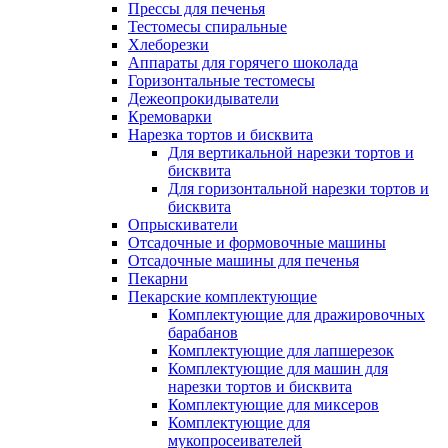
Прессы для печенья
Тестомесы спиральные
Хлеборезки
Аппараты для горячего шоколада
Горизонтальные тестомесы
Дежеопрокидыватели
Кремоварки
Нарезка тортов и бисквита
Для вертикальной нарезки тортов и
бисквита
Для горизонтальной нарезки тортов и
бисквита
Опрыскиватели
Отсадочные и формовочные машины
Отсадочные машины для печенья
Пекарни
Пекарские комплектующие
Комплектующие для дражировочных
барабанов
Комплектующие для лапшерезок
Комплектующие для машин для
нарезки тортов и бисквита
Комплектующие для миксеров
Комплектующие для
мукопросеивателей