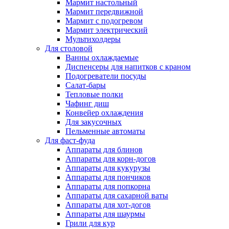
Мармит настольный
Мармит передвижной
Мармит с подогревом
Мармит электрический
Мультихолдеры
Для столовой
Ванны охлаждаемые
Диспенсеры для напитков с краном
Подогреватели посуды
Салат-бары
Тепловые полки
Чафинг диш
Конвейер охлаждения
Для закусочных
Пельменные автоматы
Для фаст-фуда
Аппараты для блинов
Аппараты для корн-догов
Аппараты для кукурузы
Аппараты для пончиков
Аппараты для попкорна
Аппараты для сахарной ваты
Аппараты для хот-догов
Аппараты для шаурмы
Грили для кур