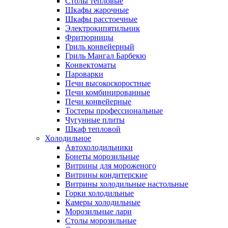
Столы тепловые
Шкафы жарочные
Шкафы расстоечные
Электрокипятильник
Фритюрницы
Гриль конвейерный
Гриль Мангал Барбекю
Конвектоматы
Пароварки
Печи высокоскоростные
Печи комбинированные
Печи конвейерные
Тостеры профессиональные
Чугунные плиты
Шкаф тепловой
Холодильное
Автохолодильники
Бонеты морозильные
Витрины для мороженого
Витрины кондитерские
Витрины холодильные настольные
Горки холодильные
Камеры холодильные
Морозильные лари
Столы морозильные