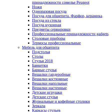
принадлежности сомелье Peugeot
Ножи
Одноразовая посуда
Посуда для общепита. Фарфор, керамика
Посуда из стекла
Посуда кухонная
Предметы сервировки
Профессиональные принадлежности gadgets
Столовые приборы
Термосы профессиональные
Мебель для общепита
Подстолья
Столы
Стулья 2018
Банкетки
Барные стулья
Вешалки гардеробные
Вешалки костюмные
Вешалки напольные
Вешалки настенные
Детские игрушки
Детские стулья
Журнальные и кофейные столики
Зеркала
Каркасы стульев