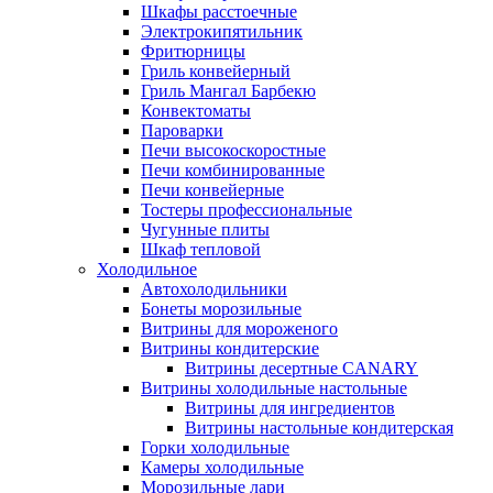
Шкафы расстоечные
Электрокипятильник
Фритюрницы
Гриль конвейерный
Гриль Мангал Барбекю
Конвектоматы
Пароварки
Печи высокоскоростные
Печи комбинированные
Печи конвейерные
Тостеры профессиональные
Чугунные плиты
Шкаф тепловой
Холодильное
Автохолодильники
Бонеты морозильные
Витрины для мороженого
Витрины кондитерские
Витрины десертные CANARY
Витрины холодильные настольные
Витрины для ингредиентов
Витрины настольные кондитерская
Горки холодильные
Камеры холодильные
Морозильные лари