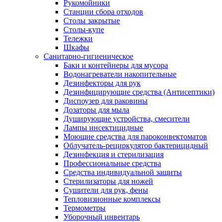
Рукомойники
Станции сбора отходов
Столы закрытые
Столы-купе
Тележки
Шкафы
Санитарно-гигиеническое
Баки и контейнеры для мусора
Водонагреватели накопительные
Дезинфекторы для рук
Дезинфицирующие средства (Антисептики)
Диспоузер для раковины
Дозаторы для мыла
Душирующие устройства, смесители
Лампы инсектицидные
Моющие средства для пароконвектоматов
Облучатель-рециркулятор бактерицидный
Дезинфекция и стерилизация
Профессиональные средства
Средства индивидуальной защиты
Стерилизаторы для ножей
Сушители для рук, фены
Тепловизионные комплексы
Термометры
Уборочный инвентарь