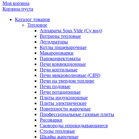
Моя корзина
Корзина пуста
Каталог товаров
Тепловое
Аппараты Sous Vide (Су вид)
Витрины тепловые
Дегидраторы
Котлы пищеварочные
Макароноварки
Пароконвектоматы
Печи конвекционные
Печи коптильные
Печи микроволновые (СВЧ)
Печи на твердом топливе
Печи подовые
Печи ротационные
Плиты индукционные
Плиты электрические
Поверхности жарочные
Профессиональные газовые плиты
Рисоварки
Сковороды опрокидывающиеся
Столы тепловые
Шкафы жарочные