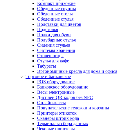
Компакт-прихожие
Обеденные группы
Обеденные столы
Обеденные стулья
Подставки для цветов
Подстолья
Полки для обуви
Полубарные стулья
Сидения стульев
Системы хранения
Столешницы
Стулья для кафе
Табуреты
Эргономичные кресла для дома и офиса
Торговое и банковское
POS оборудование
Банковское оборудование
Весы электронные
Дисплей QR-кодов без NFC
Онлайн-кассы
Покупательские тележки и корзины
Принтеры этикеток
Сканеры штрих-кода
Терминалы сбора данных
Чековые принтеры