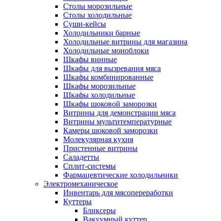
Столы морозильные
Столы холодильные
Суши-кейсы
Холодильники барные
Холодильные витрины для магазина
Холодильные моноблоки
Шкафы винные
Шкафы для вызревания мяса
Шкафы комбинированные
Шкафы морозильные
Шкафы холодильные
Шкафы шоковой заморозки
Витрины для демонстрации мяса
Витрины мультитемпературные
Камеры шоковой заморозки
Молекулярная кухня
Пристенные витрины
Саладетты
Сплит-системы
Фармацевтические холодильники
Электромеханическое
Инвентарь для мясопереработки
Куттеры
Бликсеры
Вакуумный куттер