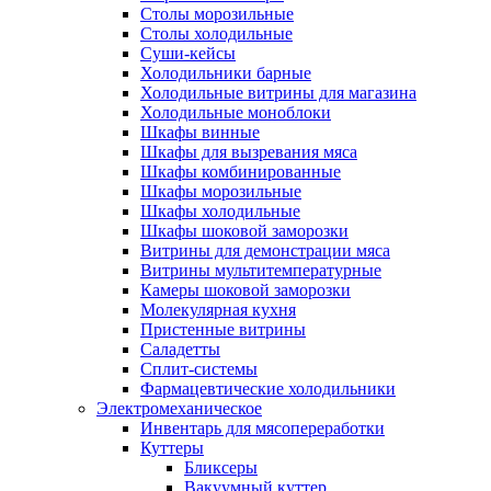
Столы морозильные
Столы холодильные
Суши-кейсы
Холодильники барные
Холодильные витрины для магазина
Холодильные моноблоки
Шкафы винные
Шкафы для вызревания мяса
Шкафы комбинированные
Шкафы морозильные
Шкафы холодильные
Шкафы шоковой заморозки
Витрины для демонстрации мяса
Витрины мультитемпературные
Камеры шоковой заморозки
Молекулярная кухня
Пристенные витрины
Саладетты
Сплит-системы
Фармацевтические холодильники
Электромеханическое
Инвентарь для мясопереработки
Куттеры
Бликсеры
Вакуумный куттер