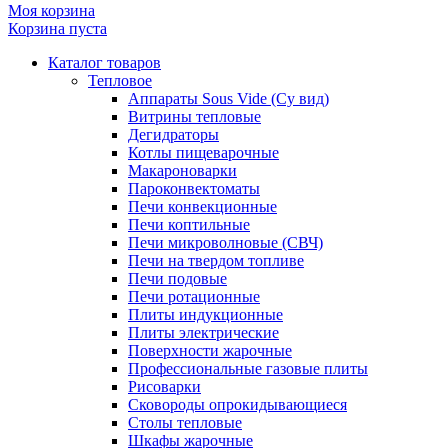
Моя корзина
Корзина пуста
Каталог товаров
Тепловое
Аппараты Sous Vide (Су вид)
Витрины тепловые
Дегидраторы
Котлы пищеварочные
Макароноварки
Пароконвектоматы
Печи конвекционные
Печи коптильные
Печи микроволновые (СВЧ)
Печи на твердом топливе
Печи подовые
Печи ротационные
Плиты индукционные
Плиты электрические
Поверхности жарочные
Профессиональные газовые плиты
Рисоварки
Сковороды опрокидывающиеся
Столы тепловые
Шкафы жарочные