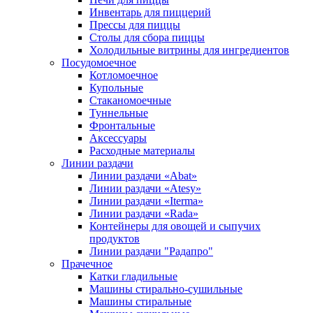
Инвентарь для пиццерий
Прессы для пиццы
Столы для сбора пиццы
Холодильные витрины для ингредиентов
Посудомоечное
Котломоечное
Купольные
Стаканомоечные
Туннельные
Фронтальные
Аксессуары
Расходные материалы
Линии раздачи
Линии раздачи «Abat»
Линии раздачи «Atesy»
Линии раздачи «Iterma»
Линии раздачи «Rada»
Контейнеры для овощей и сыпучих
продуктов
Линии раздачи "Радапро"
Прачечное
Катки гладильные
Машины стирально-сушильные
Машины стиральные