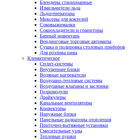
Блендеры стационарные
Измельчители льда
Льдогенераторы
Миксеры для коктелей
Соковыжималки
Сокоохладители и граниторы
Барный инвентарь
Вендинговые торговые автоматы
Сушка и полировка столовых приборов
Для розлива пива
Климатическое
Сплит-системы
Внутренние блоки
Водяные нагреватели
Воздушно-тепловые системы
Воздушные клапаны и заслонки
Гидромодули
Драйкулеры
Канальные вентиляторы
Конвекторы
Наружные блоки
Панельные радиаторы отопления
Приточно-вытяжные установки
Смесительные узлы
Тепловые пушки