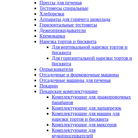
Прессы для печенья
Тестомесы спиральные
Хлеборезки
Аппараты для горячего шоколада
Горизонтальные тестомесы
Дежеопрокидыватели
Кремоварки
Нарезка тортов и бисквита
Для вертикальной нарезки тортов и
бисквита
Для горизонтальной нарезки тортов и
бисквита
Опрыскиватели
Отсадочные и формовочные машины
Отсадочные машины для печенья
Пекарни
Пекарские комплектующие
Комплектующие для дражировочных
барабанов
Комплектующие для лапшерезок
Комплектующие для машин для
нарезки тортов и бисквита
Комплектующие для миксеров
Комплектующие для
мукопросеивателей