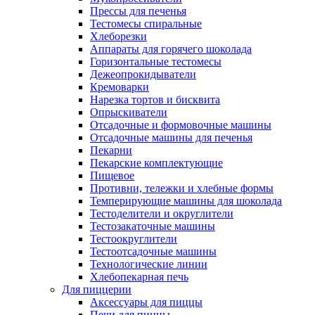
Прессы для печенья
Тестомесы спиральные
Хлеборезки
Аппараты для горячего шоколада
Горизонтальные тестомесы
Дежеопрокидыватели
Кремоварки
Нарезка тортов и бисквита
Опрыскиватели
Отсадочные и формовочные машины
Отсадочные машины для печенья
Пекарни
Пекарские комплектующие
Пищевое
Противни, тележки и хлебные формы
Темперирующие машины для шоколада
Тестоделители и округлители
Тестозакаточные машины
Тестоокруглители
Тестоотсадочные машины
Технологические линии
Хлебопекарная печь
Для пиццерии
Аксессуары для пиццы
Печи для пиццы