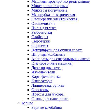
Машины протирочно-резательные
Миксер планетарный
Миксеры погружные
Мясорубка электрическая
Овощерезки электрическая
Овощечистки
Пилы для мяса
Рыбочистки
Слайсеры
Сыротерки
Фаршемес
Центрифуги для сушки салата
Шприцы колбасные
Аппараты для спиральных чипсов
Глазировочные машины
Дозатор для соуса
Измельчители
Картофелечистка
Клипсаторы
Лапшерезка ручная
Овоскопы
Прессы для мусора
Столы для панировки
Барное
Барные комбайны