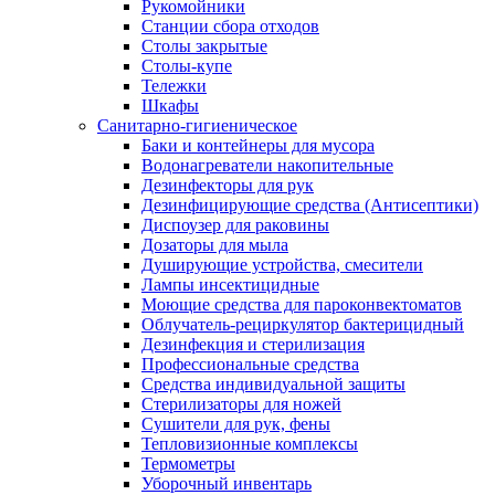
Рукомойники
Станции сбора отходов
Столы закрытые
Столы-купе
Тележки
Шкафы
Санитарно-гигиеническое
Баки и контейнеры для мусора
Водонагреватели накопительные
Дезинфекторы для рук
Дезинфицирующие средства (Антисептики)
Диспоузер для раковины
Дозаторы для мыла
Душирующие устройства, смесители
Лампы инсектицидные
Моющие средства для пароконвектоматов
Облучатель-рециркулятор бактерицидный
Дезинфекция и стерилизация
Профессиональные средства
Средства индивидуальной защиты
Стерилизаторы для ножей
Сушители для рук, фены
Тепловизионные комплексы
Термометры
Уборочный инвентарь