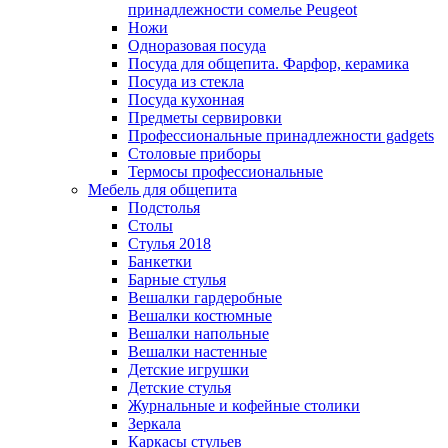
принадлежности сомелье Peugeot
Ножи
Одноразовая посуда
Посуда для общепита. Фарфор, керамика
Посуда из стекла
Посуда кухонная
Предметы сервировки
Профессиональные принадлежности gadgets
Столовые приборы
Термосы профессиональные
Мебель для общепита
Подстолья
Столы
Стулья 2018
Банкетки
Барные стулья
Вешалки гардеробные
Вешалки костюмные
Вешалки напольные
Вешалки настенные
Детские игрушки
Детские стулья
Журнальные и кофейные столики
Зеркала
Каркасы стульев