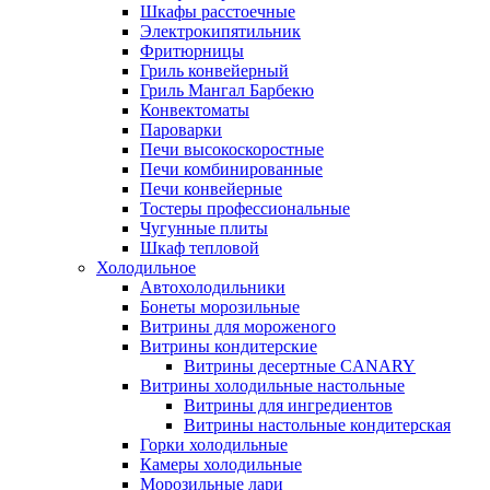
Шкафы расстоечные
Электрокипятильник
Фритюрницы
Гриль конвейерный
Гриль Мангал Барбекю
Конвектоматы
Пароварки
Печи высокоскоростные
Печи комбинированные
Печи конвейерные
Тостеры профессиональные
Чугунные плиты
Шкаф тепловой
Холодильное
Автохолодильники
Бонеты морозильные
Витрины для мороженого
Витрины кондитерские
Витрины десертные CANARY
Витрины холодильные настольные
Витрины для ингредиентов
Витрины настольные кондитерская
Горки холодильные
Камеры холодильные
Морозильные лари