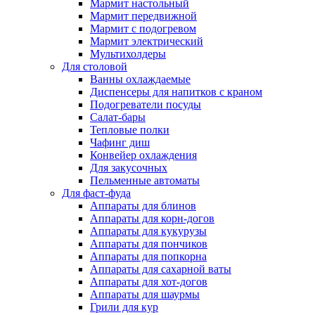
Мармит настольный
Мармит передвижной
Мармит с подогревом
Мармит электрический
Мультихолдеры
Для столовой
Ванны охлаждаемые
Диспенсеры для напитков с краном
Подогреватели посуды
Салат-бары
Тепловые полки
Чафинг диш
Конвейер охлаждения
Для закусочных
Пельменные автоматы
Для фаст-фуда
Аппараты для блинов
Аппараты для корн-догов
Аппараты для кукурузы
Аппараты для пончиков
Аппараты для попкорна
Аппараты для сахарной ваты
Аппараты для хот-догов
Аппараты для шаурмы
Грили для кур