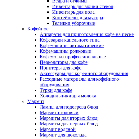
Ведра и отжимы
Инвентарь для мойки стекол
Инвентарь для пола
Контейнеры для мусора
Тележки уборочные
Кофейное
Аппараты для приготовления кофе на песке
Кофеварки капельного типа
Кофемашины автоматические
Кофемашины рожковые
Кофемолки профессиональные
Перколяторы для кофе
Принтеры для кофе
Аксессуары для кофейного оборудования
Расходные материалы для кофейного
оборудования
Турки для кофе
Холодильники для молока
Мармит
Лампы для подогрева блюд
Мармит столовый
Мармиты для вторых блюд
Мармиты для первых блюд
Мармит водяной
Мармит для шоколада