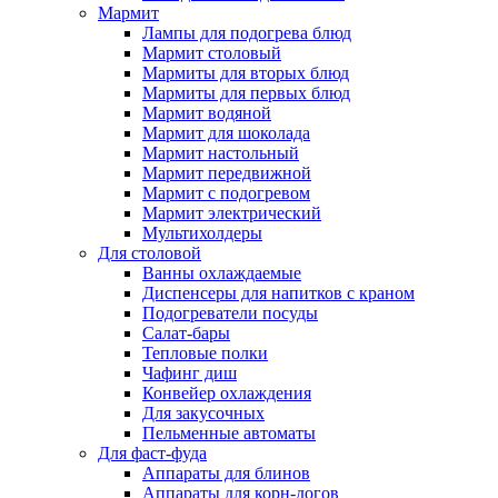
Мармит
Лампы для подогрева блюд
Мармит столовый
Мармиты для вторых блюд
Мармиты для первых блюд
Мармит водяной
Мармит для шоколада
Мармит настольный
Мармит передвижной
Мармит с подогревом
Мармит электрический
Мультихолдеры
Для столовой
Ванны охлаждаемые
Диспенсеры для напитков с краном
Подогреватели посуды
Салат-бары
Тепловые полки
Чафинг диш
Конвейер охлаждения
Для закусочных
Пельменные автоматы
Для фаст-фуда
Аппараты для блинов
Аппараты для корн-догов