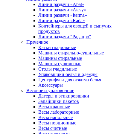
Линии раздачи «Abat»
Линии раздачи «Atesy»
Линии раздачи «Iterma»
Линии раздачи «Rada»
Контейнеры для овощей и сыпучих
продуктов
Линии раздачи "Радапро"
Прачечное
Катки гладильные
Машины стирально-сушильные
Машины стиральные
Машины сушильные
Столы гладильные
Упаковщики белья и одежды
Центрифуги для отжима белья
Аксессуары
Весовое и упаковочное
Датеры и этикировщики
Запайщики пакетов
Весы крановые
Весы лабораторные
Весы напольные
Весы порционные
Весы счетные
Весы торговые