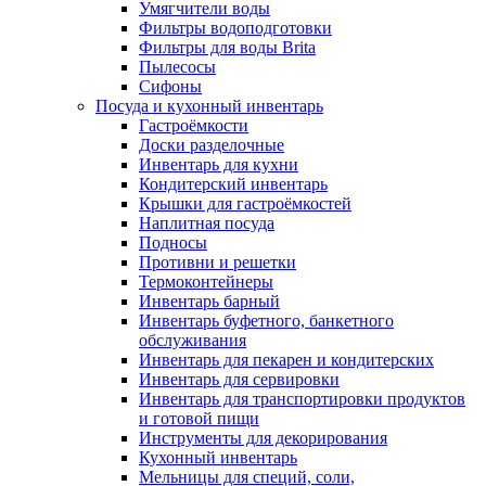
Умягчители воды
Фильтры водоподготовки
Фильтры для воды Brita
Пылесосы
Сифоны
Посуда и кухонный инвентарь
Гастроёмкости
Доски разделочные
Инвентарь для кухни
Кондитерский инвентарь
Крышки для гастроёмкостей
Наплитная посуда
Подносы
Противни и решетки
Термоконтейнеры
Инвентарь барный
Инвентарь буфетного, банкетного
обслуживания
Инвентарь для пекарен и кондитерских
Инвентарь для сервировки
Инвентарь для транспортировки продуктов
и готовой пищи
Инструменты для декорирования
Кухонный инвентарь
Мельницы для специй, соли,