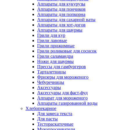
Аппараты для кукурузы
Аппараты для пончиков
Аппараты для попкорна
Аппараты для сахарной ваты
Аппараты для хот-догов
Аппараты для шаурмы
Грили для кур
Грили лавовые
Грили прижимные
Грили роликовые для сосисок
Грили саламандра
Ножи для шаурмы
Прессы для гамбургеров
Тарталетницы
Фризеры для мороженого
Чебуречницы
Аксессуары
Аксессуары для фаст-фуд
Аппарат для мороженого
Аппараты газированной воды
Хлебопекарное
Для замеса текста
Для пасты
Тестораскаточные
Мукопросеиватели