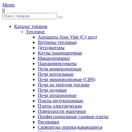
Меню
0
Каталог товаров
Тепловое
Аппараты Sous Vide (Су вид)
Витрины тепловые
Дегидраторы
Котлы пищеварочные
Макароноварки
Пароконвектоматы
Печи конвекционные
Печи коптильные
Печи микроволновые (СВЧ)
Печи на твердом топливе
Печи подовые
Печи ротационные
Плиты индукционные
Плиты электрические
Поверхности жарочные
Профессиональные газовые плиты
Рисоварки
Сковороды опрокидывающиеся