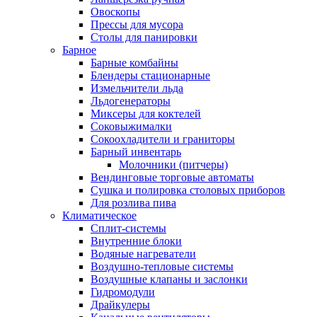
Овоскопы
Прессы для мусора
Столы для панировки
Барное
Барные комбайны
Блендеры стационарные
Измельчители льда
Льдогенераторы
Миксеры для коктелей
Соковыжималки
Сокоохладители и граниторы
Барный инвентарь
Молочники (питчеры)
Вендинговые торговые автоматы
Сушка и полировка столовых приборов
Для розлива пива
Климатическое
Сплит-системы
Внутренние блоки
Водяные нагреватели
Воздушно-тепловые системы
Воздушные клапаны и заслонки
Гидромодули
Драйкулеры