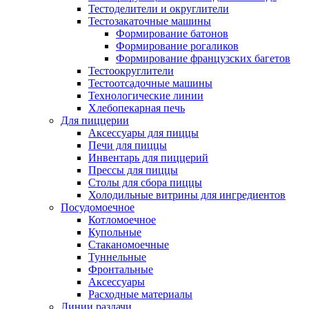
Тестоделители и округлители
Тестозакаточные машины
Формирование батонов
Формирование рогаликов
Формирование французских багетов
Тестоокруглители
Тестоотсадочные машины
Технологические линии
Хлебопекарная печь
Для пиццерии
Аксессуары для пиццы
Печи для пиццы
Инвентарь для пиццерий
Прессы для пиццы
Столы для сбора пиццы
Холодильные витрины для ингредиентов
Посудомоечное
Котломоечное
Купольные
Стаканомоечные
Туннельные
Фронтальные
Аксессуары
Расходные материалы
Линии раздачи