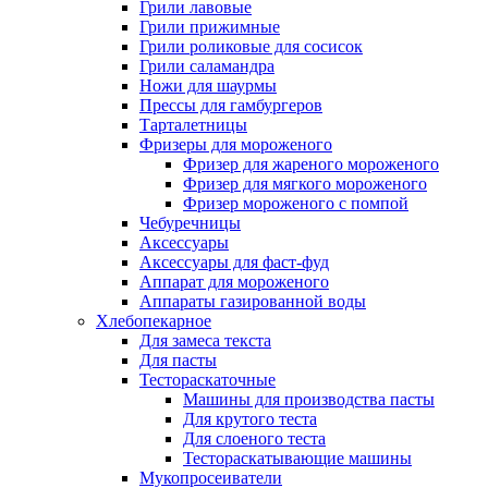
Грили лавовые
Грили прижимные
Грили роликовые для сосисок
Грили саламандра
Ножи для шаурмы
Прессы для гамбургеров
Тарталетницы
Фризеры для мороженого
Фризер для жареного мороженого
Фризер для мягкого мороженого
Фризер мороженого с помпой
Чебуречницы
Аксессуары
Аксессуары для фаст-фуд
Аппарат для мороженого
Аппараты газированной воды
Хлебопекарное
Для замеса текста
Для пасты
Тестораскаточные
Машины для производства пасты
Для крутого теста
Для слоеного теста
Тестораскатывающие машины
Мукопросеиватели