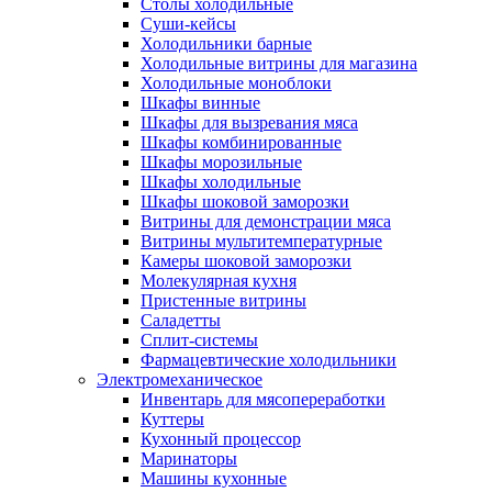
Столы холодильные
Суши-кейсы
Холодильники барные
Холодильные витрины для магазина
Холодильные моноблоки
Шкафы винные
Шкафы для вызревания мяса
Шкафы комбинированные
Шкафы морозильные
Шкафы холодильные
Шкафы шоковой заморозки
Витрины для демонстрации мяса
Витрины мультитемпературные
Камеры шоковой заморозки
Молекулярная кухня
Пристенные витрины
Саладетты
Сплит-системы
Фармацевтические холодильники
Электромеханическое
Инвентарь для мясопереработки
Куттеры
Кухонный процессор
Маринаторы
Машины кухонные