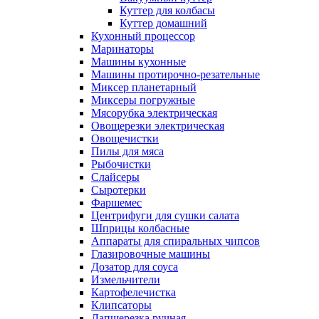
Куттер для колбасы
Куттер домашний
Кухонный процессор
Маринаторы
Машины кухонные
Машины протирочно-резательные
Миксер планетарный
Миксеры погружные
Мясорубка электрическая
Овощерезки электрическая
Овощечистки
Пилы для мяса
Рыбочистки
Слайсеры
Сыротерки
Фаршемес
Центрифуги для сушки салата
Шприцы колбасные
Аппараты для спиральных чипсов
Глазировочные машины
Дозатор для соуса
Измельчители
Картофелечистка
Клипсаторы
Лапшерезка ручная