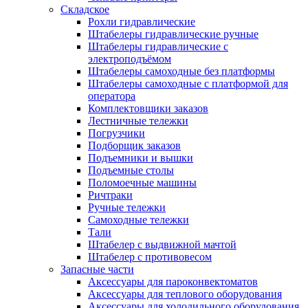
Складское
Рохли гидравлические
Штабелеры гидравлические ручные
Штабелеры гидравлические с
электроподъёмом
Штабелеры самоходные без платформы
Штабелеры самоходные с платформой для
оператора
Комплектовщики заказов
Лестничные тележки
Погрузчики
Подборщик заказов
Подъемники и вышки
Подъемные столы
Поломоечные машины
Ричтраки
Ручные тележки
Самоходные тележки
Тали
Штабелер с выдвижной мачтой
Штабелер с противовесом
Запасные части
Аксессуары для пароконвектоматов
Аксессуары для теплового оборудования
Аксессуары для холодильного оборудования