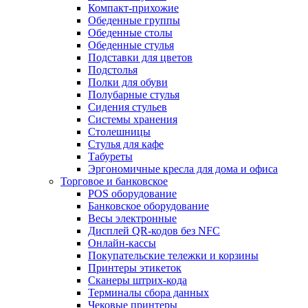
Компакт-прихожие
Обеденные группы
Обеденные столы
Обеденные стулья
Подставки для цветов
Подстолья
Полки для обуви
Полубарные стулья
Сидения стульев
Системы хранения
Столешницы
Стулья для кафе
Табуреты
Эргономичные кресла для дома и офиса
Торговое и банковское
POS оборудование
Банковское оборудование
Весы электронные
Дисплей QR-кодов без NFC
Онлайн-кассы
Покупательские тележки и корзины
Принтеры этикеток
Сканеры штрих-кода
Терминалы сбора данных
Чековые принтеры