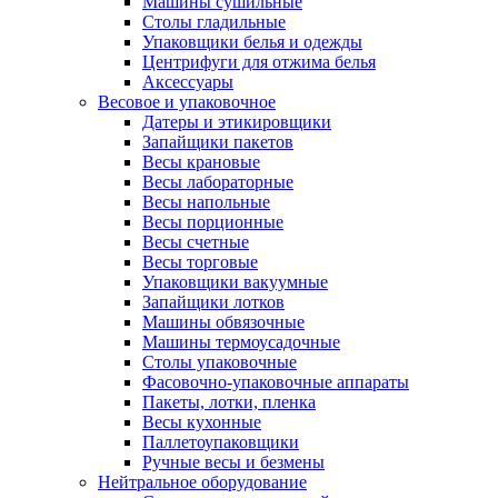
Машины сушильные
Столы гладильные
Упаковщики белья и одежды
Центрифуги для отжима белья
Аксессуары
Весовое и упаковочное
Датеры и этикировщики
Запайщики пакетов
Весы крановые
Весы лабораторные
Весы напольные
Весы порционные
Весы счетные
Весы торговые
Упаковщики вакуумные
Запайщики лотков
Машины обвязочные
Машины термоусадочные
Столы упаковочные
Фасовочно-упаковочные аппараты
Пакеты, лотки, пленка
Весы кухонные
Паллетоупаковщики
Ручные весы и безмены
Нейтральное оборудование