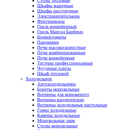
Столы тепловые
Шкафы жарочные
Шкафы расстоечные
Электрокипятильник
Фритюрницы
Гриль конвейерный
Гриль Мангал Барбекю
Конвектоматы
Пароварки
Печи высокоскоростные
Печи комбинированные
Печи конвейерные
Тостеры профессиональные
Чугунные плиты
Шкаф тепловой
Холодильное
Автохолодильники
Бонеты морозильные
Витрины для мороженого
Витрины кондитерские
Витрины холодильные настольные
Горки холодильные
Камеры холодильные
Морозильные лари
Столы морозильные