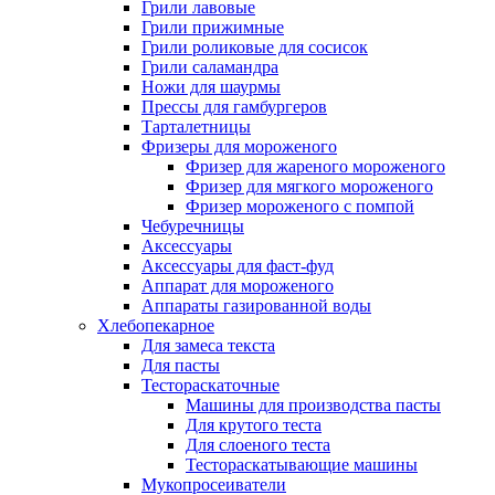
Грили лавовые
Грили прижимные
Грили роликовые для сосисок
Грили саламандра
Ножи для шаурмы
Прессы для гамбургеров
Тарталетницы
Фризеры для мороженого
Фризер для жареного мороженого
Фризер для мягкого мороженого
Фризер мороженого с помпой
Чебуречницы
Аксессуары
Аксессуары для фаст-фуд
Аппарат для мороженого
Аппараты газированной воды
Хлебопекарное
Для замеса текста
Для пасты
Тестораскаточные
Машины для производства пасты
Для крутого теста
Для слоеного теста
Тестораскатывающие машины
Мукопросеиватели