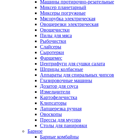
Машины протирочно-резательные
Миксер планетарный
Миксеры погружные
Мясорубка электрическая
Овощерезки электрическая
Овощечистки
Пилы для мяса
Рыбочистки
Слайсеры
Сыротерки
Фаршемес
Центрифуги для сушки салата
Шприцы колбасные
Аппараты для спиральных чипсов
Глазировочные машины
Дозатор для соуса
Измельчители
Картофелечистка
Клипсаторы
Лапшерезка ручная
Овоскопы
Прессы для мусора
Столы для панировки
Барное
Барные комбайны