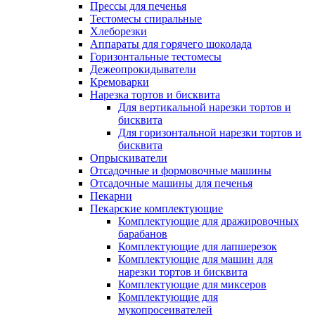
Прессы для печенья
Тестомесы спиральные
Хлеборезки
Аппараты для горячего шоколада
Горизонтальные тестомесы
Дежеопрокидыватели
Кремоварки
Нарезка тортов и бисквита
Для вертикальной нарезки тортов и
бисквита
Для горизонтальной нарезки тортов и
бисквита
Опрыскиватели
Отсадочные и формовочные машины
Отсадочные машины для печенья
Пекарни
Пекарские комплектующие
Комплектующие для дражировочных
барабанов
Комплектующие для лапшерезок
Комплектующие для машин для
нарезки тортов и бисквита
Комплектующие для миксеров
Комплектующие для
мукопросеивателей