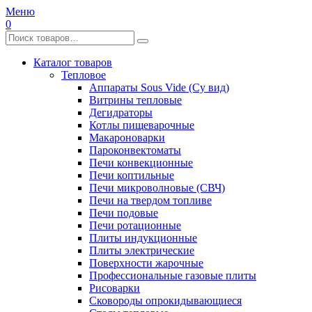
Меню
0
Каталог товаров
Тепловое
Аппараты Sous Vide (Су вид)
Витрины тепловые
Дегидраторы
Котлы пищеварочные
Макароноварки
Пароконвектоматы
Печи конвекционные
Печи коптильные
Печи микроволновые (СВЧ)
Печи на твердом топливе
Печи подовые
Печи ротационные
Плиты индукционные
Плиты электрические
Поверхности жарочные
Профессиональные газовые плиты
Рисоварки
Сковороды опрокидывающиеся