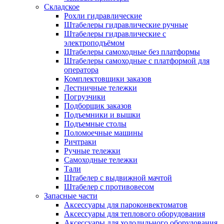
Складское
Рохли гидравлические
Штабелеры гидравлические ручные
Штабелеры гидравлические с
электроподъёмом
Штабелеры самоходные без платформы
Штабелеры самоходные с платформой для
оператора
Комплектовщики заказов
Лестничные тележки
Погрузчики
Подборщик заказов
Подъемники и вышки
Подъемные столы
Поломоечные машины
Ричтраки
Ручные тележки
Самоходные тележки
Тали
Штабелер с выдвижной мачтой
Штабелер с противовесом
Запасные части
Аксессуары для пароконвектоматов
Аксессуары для теплового оборудования
Аксессуары для холодильного оборудования