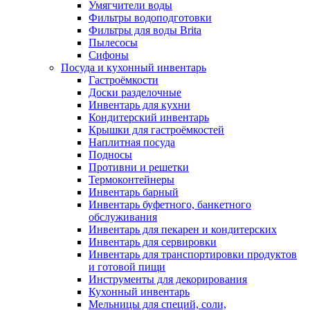
Умягчители воды
Фильтры водоподготовки
Фильтры для воды Brita
Пылесосы
Сифоны
Посуда и кухонный инвентарь
Гастроёмкости
Доски разделочные
Инвентарь для кухни
Кондитерский инвентарь
Крышки для гастроёмкостей
Наплитная посуда
Подносы
Противни и решетки
Термоконтейнеры
Инвентарь барный
Инвентарь буфетного, банкетного
обслуживания
Инвентарь для пекарен и кондитерских
Инвентарь для сервировки
Инвентарь для транспортировки продуктов
и готовой пищи
Инструменты для декорирования
Кухонный инвентарь
Мельницы для специй, соли,