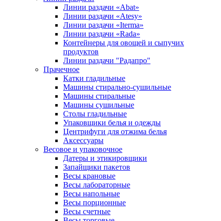
Линии раздачи «Abat»
Линии раздачи «Atesy»
Линии раздачи «Iterma»
Линии раздачи «Rada»
Контейнеры для овощей и сыпучих
продуктов
Линии раздачи "Радапро"
Прачечное
Катки гладильные
Машины стирально-сушильные
Машины стиральные
Машины сушильные
Столы гладильные
Упаковщики белья и одежды
Центрифуги для отжима белья
Аксессуары
Весовое и упаковочное
Датеры и этикировщики
Запайщики пакетов
Весы крановые
Весы лабораторные
Весы напольные
Весы порционные
Весы счетные
Весы торговые