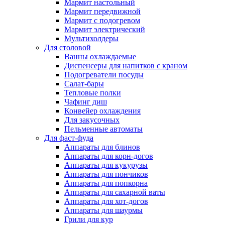
Мармит настольный
Мармит передвижной
Мармит с подогревом
Мармит электрический
Мультихолдеры
Для столовой
Ванны охлаждаемые
Диспенсеры для напитков с краном
Подогреватели посуды
Салат-бары
Тепловые полки
Чафинг диш
Конвейер охлаждения
Для закусочных
Пельменные автоматы
Для фаст-фуда
Аппараты для блинов
Аппараты для корн-догов
Аппараты для кукурузы
Аппараты для пончиков
Аппараты для попкорна
Аппараты для сахарной ваты
Аппараты для хот-догов
Аппараты для шаурмы
Грили для кур