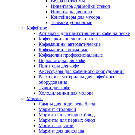
Ведра и отжимы
Инвентарь для мойки стекол
Инвентарь для пола
Контейнеры для мусора
Тележки уборочные
Кофейное
Аппараты для приготовления кофе на песке
Кофеварки капельного типа
Кофемашины автоматические
Кофемашины рожковые
Кофемолки профессиональные
Перколяторы для кофе
Принтеры для кофе
Аксессуары для кофейного оборудования
Расходные материалы для кофейного
оборудования
Турки для кофе
Холодильники для молока
Мармит
Лампы для подогрева блюд
Мармит столовый
Мармиты для вторых блюд
Мармиты для первых блюд
Мармит водяной
Мармит для шоколада