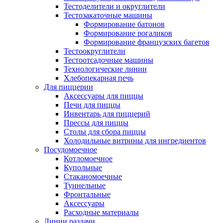
Тестоделители и округлители
Тестозакаточные машины
Формирование батонов
Формирование рогаликов
Формирование французских багетов
Тестоокруглители
Тестоотсадочные машины
Технологические линии
Хлебопекарная печь
Для пиццерии
Аксессуары для пиццы
Печи для пиццы
Инвентарь для пиццерий
Прессы для пиццы
Столы для сбора пиццы
Холодильные витрины для ингредиентов
Посудомоечное
Котломоечное
Купольные
Стаканомоечные
Туннельные
Фронтальные
Аксессуары
Расходные материалы
Линии раздачи