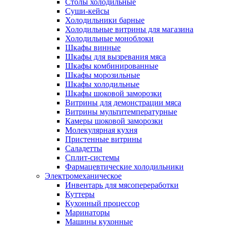
Столы холодильные
Суши-кейсы
Холодильники барные
Холодильные витрины для магазина
Холодильные моноблоки
Шкафы винные
Шкафы для вызревания мяса
Шкафы комбинированные
Шкафы морозильные
Шкафы холодильные
Шкафы шоковой заморозки
Витрины для демонстрации мяса
Витрины мультитемпературные
Камеры шоковой заморозки
Молекулярная кухня
Пристенные витрины
Саладетты
Сплит-системы
Фармацевтические холодильники
Электромеханическое
Инвентарь для мясопереработки
Куттеры
Кухонный процессор
Маринаторы
Машины кухонные