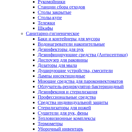
Рукомойники
Станции сбора отходов
Столы закрытые
Столы-купе
Тележки
Шкафы
Санитарно-гигиеническое
Баки и контейнеры для мусора
Водонагреватели накопительные
Дезинфекторы для рук
Дезинфицирующие средства (Антисептики)
Диспоузер для раковины
Дозаторы для мыла
Душирующие устройства, смесители
Лампы инсектицидные
Моющие средства для пароконвектоматов
Облучатель-рециркулятор бактерицидный
Дезинфекция и стерилизация
Профессиональные средства
Средства индивидуальной защиты
Стерилизаторы для ножей
Сушители для рук, фены
Тепловизионные комплексы
Термометры
Уборочный инвентарь