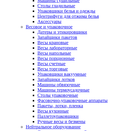
Машины сушильные
Столы гладильные
Упаковщики белья и одежды
Центрифуги для отжима белья
Аксессуары
Весовое и упаковочное
Датеры и этикировщики
Запайщики пакетов
Весы крановые
Весы лабораторные
Весы напольные
Весы порционные
Весы счетные
Весы торговые
Упаковщики вакуумные
Запайщики лотков
Машины обвязочные
Машины термоусадочные
Столы упаковочные
Фасовочно-упаковочные аппараты
Пакеты, лотки, пленка
Весы кухонные
Паллетоупаковщики
Ручные весы и безмены
Нейтральное оборудование