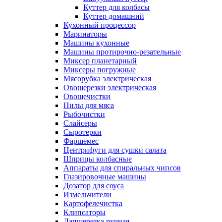
Куттер для колбасы
Куттер домашний
Кухонный процессор
Маринаторы
Машины кухонные
Машины протирочно-резательные
Миксер планетарный
Миксеры погружные
Мясорубка электрическая
Овощерезки электрическая
Овощечистки
Пилы для мяса
Рыбочистки
Слайсеры
Сыротерки
Фаршемес
Центрифуги для сушки салата
Шприцы колбасные
Аппараты для спиральных чипсов
Глазировочные машины
Дозатор для соуса
Измельчители
Картофелечистка
Клипсаторы
Лапшерезка ручная