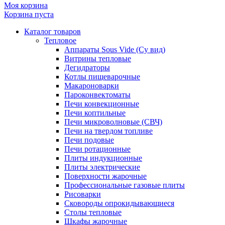
Моя корзина
Корзина пуста
Каталог товаров
Тепловое
Аппараты Sous Vide (Су вид)
Витрины тепловые
Дегидраторы
Котлы пищеварочные
Макароноварки
Пароконвектоматы
Печи конвекционные
Печи коптильные
Печи микроволновые (СВЧ)
Печи на твердом топливе
Печи подовые
Печи ротационные
Плиты индукционные
Плиты электрические
Поверхности жарочные
Профессиональные газовые плиты
Рисоварки
Сковороды опрокидывающиеся
Столы тепловые
Шкафы жарочные