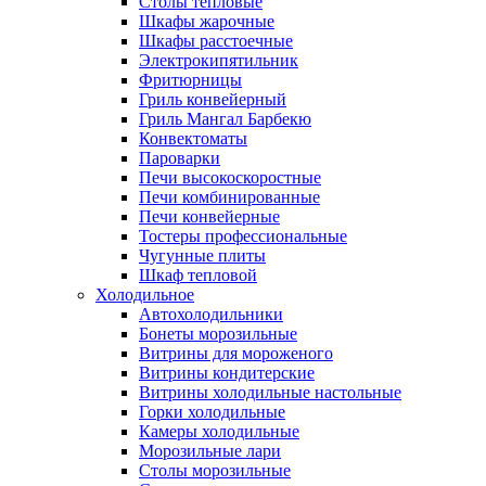
Столы тепловые
Шкафы жарочные
Шкафы расстоечные
Электрокипятильник
Фритюрницы
Гриль конвейерный
Гриль Мангал Барбекю
Конвектоматы
Пароварки
Печи высокоскоростные
Печи комбинированные
Печи конвейерные
Тостеры профессиональные
Чугунные плиты
Шкаф тепловой
Холодильное
Автохолодильники
Бонеты морозильные
Витрины для мороженого
Витрины кондитерские
Витрины холодильные настольные
Горки холодильные
Камеры холодильные
Морозильные лари
Столы морозильные