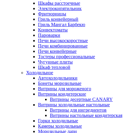
Шкафы расстоечные
Электрокипятильник
Фритюрницы
Гриль конвейерный
Гриль Мангал Барбекю
Конвектоматы
Пароварки
Печи высокоскоростные
Печи комбинированные
Печи конвейерные
Тостеры профессиональные
Чугунные плиты
Шкаф тепловой
Холодильное
Автохолодильники
Бонеты морозильные
Витрины для мороженого
Витрины кондитерские
Витрины десертные CANARY
Витрины холодильные настольные
Витрины для ингредиентов
Витрины настольные кондитерская
Горки холодильные
Камеры холодильные
Морозильные лари