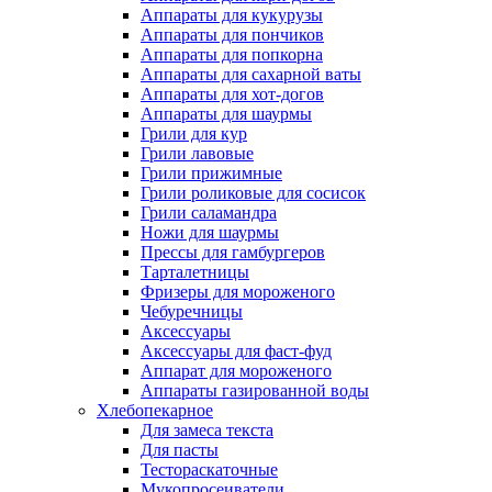
Аппараты для кукурузы
Аппараты для пончиков
Аппараты для попкорна
Аппараты для сахарной ваты
Аппараты для хот-догов
Аппараты для шаурмы
Грили для кур
Грили лавовые
Грили прижимные
Грили роликовые для сосисок
Грили саламандра
Ножи для шаурмы
Прессы для гамбургеров
Тарталетницы
Фризеры для мороженого
Чебуречницы
Аксессуары
Аксессуары для фаст-фуд
Аппарат для мороженого
Аппараты газированной воды
Хлебопекарное
Для замеса текста
Для пасты
Тестораскаточные
Мукопросеиватели