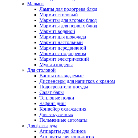
Мармит
Лампы для подогрева блюд
Мармит столовый
Мармиты для вторых блюд
Мармиты для первых блюд
Мармит водяной
Мармит для шоколада
Мармит настольный
Мармит передвижной
Мармит с подогревом
Мармит электрический
Мультихолдеры
Для столовой
Ванны охлаждаемые
Диспенсеры для напитков с краном
Подогреватели посуды
Салат-бары
Тепловые полки
Чафинг диш
Конвейер охлаждения
Для закусочных
Пельменные автоматы
Для фаст-фуда
Аппараты для блинов
Аппараты для корн-догов