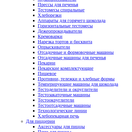
Прессы для печенья
Тестомесы спиральные
Хлеборезки
Аппараты для горячего шоколада
Горизонтальные тестомесы
Дежеопрокидыватели
Кремоварки
Нарезка тортов и бисквита
Опрыскиватели
Отсадочные и формовочные машины
Отсадочные машины для печенья
Пекарни
Пекарские комплектующие
Пищевое
Противни, тележки и хлебные формы
Темперирующие машины для шоколада
Тестоделители и округлители
Тестозакаточные машины
Тестоокруглители
Тестоотсадочные машины
Технологические линии
Хлебопекарная печь
Для пиццерии
Аксессуары для пиццы
Печи для пиццы