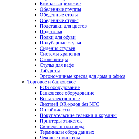
Компакт-прихожие
Обеденные группы
Обеденные столы
Обеденные стулья
Подставки для цветов
Подстолья
Полки для обуви
Полубарные стулья
Сидения стульев
Системы хранения
Столешницы
Стулья для кафе
Табуреты
Эргономичные кресла для дома и офиса
Торговое и банковское
POS оборудование
Банковское оборудование
Весы электронные
Дисплей QR-кодов без NFC
Онлайн-кассы
Покупательские тележки и корзины
Принтеры этикеток
Сканеры штрих-кода
Терминалы сбора данных
Чековые принтеры