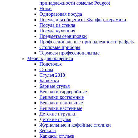
принадлежности сомелье Peugeot
Ножи
Одноразовая посуда
Посуда для общепита. Фарфор, керамика
Посуда из стекла
Посуда кухонная
Предметы сервировки
Профессиональные принадлежности gadgets
Столовые приборы
Термосы профессиональные
Мебель для общепита
Подстолья
Столы
Стулья 2018
Банкетки
Барные стулья
Вешалки гардеробные
Вешалки костюмные
Вешалки напольные
Вешалки настенные
Детские игрушки
Детские стулья
Журнальные и кофейные столики
Зеркала
Каркасы стульев