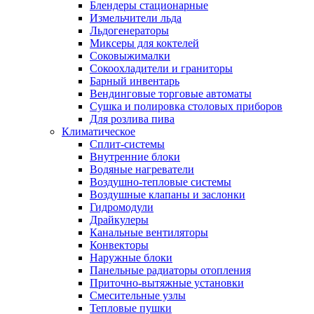
Блендеры стационарные
Измельчители льда
Льдогенераторы
Миксеры для коктелей
Соковыжималки
Сокоохладители и граниторы
Барный инвентарь
Вендинговые торговые автоматы
Сушка и полировка столовых приборов
Для розлива пива
Климатическое
Сплит-системы
Внутренние блоки
Водяные нагреватели
Воздушно-тепловые системы
Воздушные клапаны и заслонки
Гидромодули
Драйкулеры
Канальные вентиляторы
Конвекторы
Наружные блоки
Панельные радиаторы отопления
Приточно-вытяжные установки
Смесительные узлы
Тепловые пушки