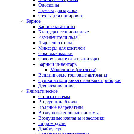
Овоскопы
Прессы для мусора
Столы для панировки
Барное
Барные комбайны
Блендеры стационарные
Измельчители льда
Льдогенераторы
Миксеры для коктелей
Соковыжималки
Сокоохладители и граниторы
Барный инвентарь
Молочники (питчеры)
Вендинговые торговые автоматы
Сушка и полировка столовых приборов
Для розлива пива
Климатическое
Сплит-системы
Внутренние блоки
Водяные нагреватели
Воздушно-тепловые системы
Воздушные клапаны и заслонки
Гидромодули
Драйкулеры