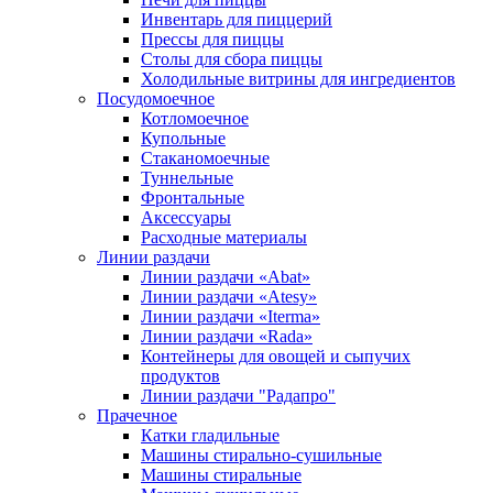
Инвентарь для пиццерий
Прессы для пиццы
Столы для сбора пиццы
Холодильные витрины для ингредиентов
Посудомоечное
Котломоечное
Купольные
Стаканомоечные
Туннельные
Фронтальные
Аксессуары
Расходные материалы
Линии раздачи
Линии раздачи «Abat»
Линии раздачи «Atesy»
Линии раздачи «Iterma»
Линии раздачи «Rada»
Контейнеры для овощей и сыпучих
продуктов
Линии раздачи "Радапро"
Прачечное
Катки гладильные
Машины стирально-сушильные
Машины стиральные