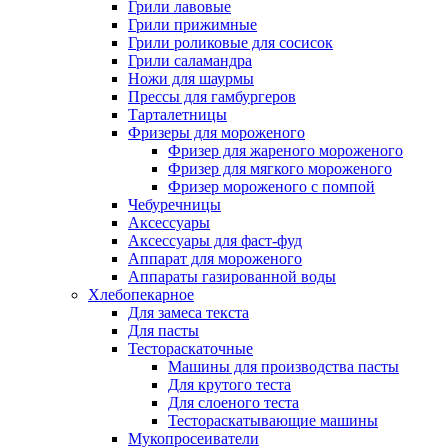
Грили лавовые
Грили прижимные
Грили роликовые для сосисок
Грили саламандра
Ножи для шаурмы
Прессы для гамбургеров
Тарталетницы
Фризеры для мороженого
Фризер для жареного мороженого
Фризер для мягкого мороженого
Фризер мороженого с помпой
Чебуречницы
Аксессуары
Аксессуары для фаст-фуд
Аппарат для мороженого
Аппараты газированной воды
Хлебопекарное
Для замеса текста
Для пасты
Тестораскаточные
Машины для производства пасты
Для крутого теста
Для слоеного теста
Тестораскатывающие машины
Мукопросеиватели