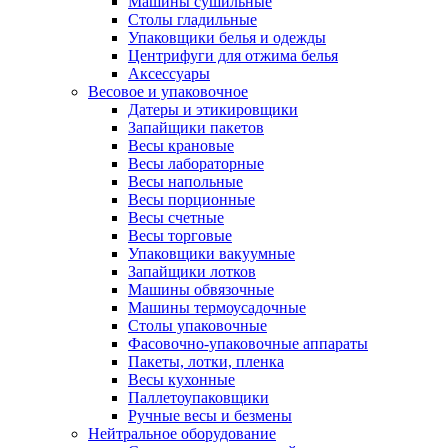
Машины сушильные
Столы гладильные
Упаковщики белья и одежды
Центрифуги для отжима белья
Аксессуары
Весовое и упаковочное
Датеры и этикировщики
Запайщики пакетов
Весы крановые
Весы лабораторные
Весы напольные
Весы порционные
Весы счетные
Весы торговые
Упаковщики вакуумные
Запайщики лотков
Машины обвязочные
Машины термоусадочные
Столы упаковочные
Фасовочно-упаковочные аппараты
Пакеты, лотки, пленка
Весы кухонные
Паллетоупаковщики
Ручные весы и безмены
Нейтральное оборудование