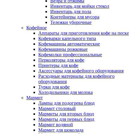
Ведра и отжимы
Инвентарь для мойки стекол
Инвентарь для пола
Контейнеры для мусора
Тележки уборочные
Кофейное
Аппараты для приготовления кофе на песке
Кофеварки капельного типа
Кофемашины автоматические
Кофемашины рожковые
Кофемолки профессиональные
Перколяторы для кофе
Принтеры для кофе
Аксессуары для кофейного оборудования
Расходные материалы для кофейного
оборудования
Турки для кофе
Холодильники для молока
Мармит
Лампы для подогрева блюд
Мармит столовый
Мармиты для вторых блюд
Мармиты для первых блюд
Мармит водяной
Мармит для шоколада