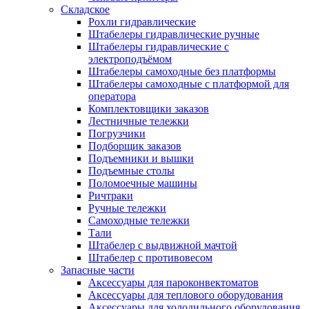
Складское
Рохли гидравлические
Штабелеры гидравлические ручные
Штабелеры гидравлические с
электроподъёмом
Штабелеры самоходные без платформы
Штабелеры самоходные с платформой для
оператора
Комплектовщики заказов
Лестничные тележки
Погрузчики
Подборщик заказов
Подъемники и вышки
Подъемные столы
Поломоечные машины
Ричтраки
Ручные тележки
Самоходные тележки
Тали
Штабелер с выдвижной мачтой
Штабелер с противовесом
Запасные части
Аксессуары для пароконвектоматов
Аксессуары для теплового оборудования
Аксессуары для холодильного оборудования