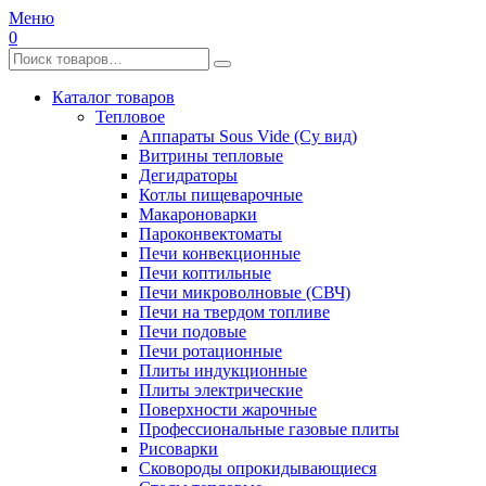
Меню
0
Каталог товаров
Тепловое
Аппараты Sous Vide (Су вид)
Витрины тепловые
Дегидраторы
Котлы пищеварочные
Макароноварки
Пароконвектоматы
Печи конвекционные
Печи коптильные
Печи микроволновые (СВЧ)
Печи на твердом топливе
Печи подовые
Печи ротационные
Плиты индукционные
Плиты электрические
Поверхности жарочные
Профессиональные газовые плиты
Рисоварки
Сковороды опрокидывающиеся