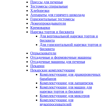
Прессы для печенья
Тестомесы спиральные
Хлеборезки
Аппараты для горячего шоколада
Горизонтальные тестомесы
Дежеопрокидыватели
Кремоварки
Нарезка тортов и бисквита
Для вертикальной нарезки тортов и
бисквита
Для горизонтальной нарезки тортов и
бисквита
Опрыскиватели
Отсадочные и формовочные машины
Отсадочные машины для печенья
Пекарни
Пекарские комплектующие
Комплектующие для дражировочных
барабанов
Комплектующие для лапшерезок
Комплектующие для машин для
нарезки тортов и бисквита
Комплектующие для миксеров
Комплектующие для
мукопросеивателей