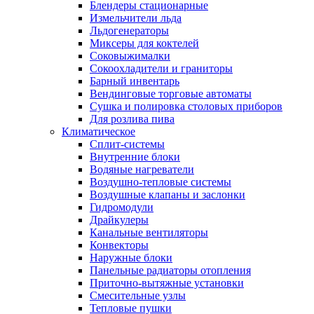
Блендеры стационарные
Измельчители льда
Льдогенераторы
Миксеры для коктелей
Соковыжималки
Сокоохладители и граниторы
Барный инвентарь
Вендинговые торговые автоматы
Сушка и полировка столовых приборов
Для розлива пива
Климатическое
Сплит-системы
Внутренние блоки
Водяные нагреватели
Воздушно-тепловые системы
Воздушные клапаны и заслонки
Гидромодули
Драйкулеры
Канальные вентиляторы
Конвекторы
Наружные блоки
Панельные радиаторы отопления
Приточно-вытяжные установки
Смесительные узлы
Тепловые пушки