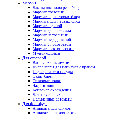
Мармит
Лампы для подогрева блюд
Мармит столовый
Мармиты для вторых блюд
Мармиты для первых блюд
Мармит водяной
Мармит для шоколада
Мармит настольный
Мармит передвижной
Мармит с подогревом
Мармит электрический
Мультихолдеры
Для столовой
Ванны охлаждаемые
Диспенсеры для напитков с краном
Подогреватели посуды
Салат-бары
Тепловые полки
Чафинг диш
Конвейер охлаждения
Для закусочных
Пельменные автоматы
Для фаст-фуда
Аппараты для блинов
Аппараты для корн-догов