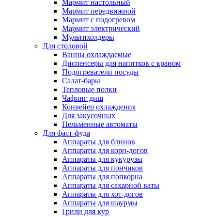
Мармит настольный
Мармит передвижной
Мармит с подогревом
Мармит электрический
Мультихолдеры
Для столовой
Ванны охлаждаемые
Диспенсеры для напитков с краном
Подогреватели посуды
Салат-бары
Тепловые полки
Чафинг диш
Конвейер охлаждения
Для закусочных
Пельменные автоматы
Для фаст-фуда
Аппараты для блинов
Аппараты для корн-догов
Аппараты для кукурузы
Аппараты для пончиков
Аппараты для попкорна
Аппараты для сахарной ваты
Аппараты для хот-догов
Аппараты для шаурмы
Грили для кур