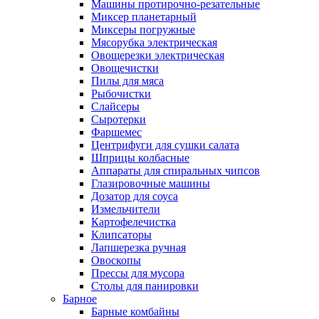
Машины протирочно-резательные
Миксер планетарный
Миксеры погружные
Мясорубка электрическая
Овощерезки электрическая
Овощечистки
Пилы для мяса
Рыбочистки
Слайсеры
Сыротерки
Фаршемес
Центрифуги для сушки салата
Шприцы колбасные
Аппараты для спиральных чипсов
Глазировочные машины
Дозатор для соуса
Измельчители
Картофелечистка
Клипсаторы
Лапшерезка ручная
Овоскопы
Прессы для мусора
Столы для панировки
Барное
Барные комбайны