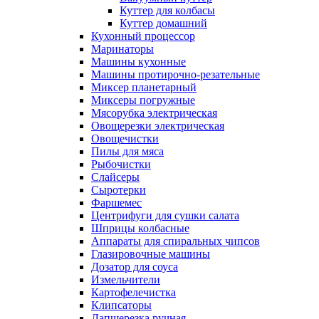
Куттер для колбасы
Куттер домашний
Кухонный процессор
Маринаторы
Машины кухонные
Машины протирочно-резательные
Миксер планетарный
Миксеры погружные
Мясорубка электрическая
Овощерезки электрическая
Овощечистки
Пилы для мяса
Рыбочистки
Слайсеры
Сыротерки
Фаршемес
Центрифуги для сушки салата
Шприцы колбасные
Аппараты для спиральных чипсов
Глазировочные машины
Дозатор для соуса
Измельчители
Картофелечистка
Клипсаторы
Лапшерезка ручная