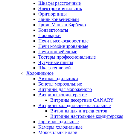
Шкафы расстоечные
Электрокипятильник
Фритюрницы
Гриль конвейерный
Гриль Мангал Барбекю
Конвектоматы
Пароварки
Печи высокоскоростные
Печи комбинированные
Печи конвейерные
Тостеры профессиональные
Чугунные плиты
Шкаф тепловой
Холодильное
Автохолодильники
Бонеты морозильные
Витрины для мороженого
Витрины кондитерские
Витрины десертные CANARY
Витрины холодильные настольные
Витрины для ингредиентов
Витрины настольные кондитерская
Горки холодильные
Камеры холодильные
Морозильные лари