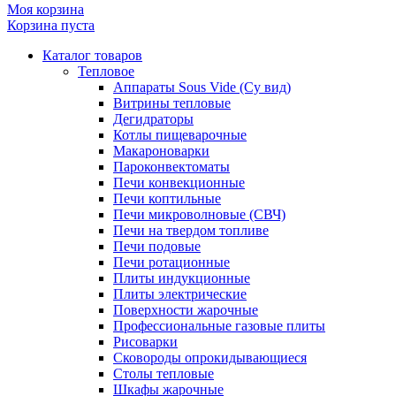
Моя корзина
Корзина пуста
Каталог товаров
Тепловое
Аппараты Sous Vide (Су вид)
Витрины тепловые
Дегидраторы
Котлы пищеварочные
Макароноварки
Пароконвектоматы
Печи конвекционные
Печи коптильные
Печи микроволновые (СВЧ)
Печи на твердом топливе
Печи подовые
Печи ротационные
Плиты индукционные
Плиты электрические
Поверхности жарочные
Профессиональные газовые плиты
Рисоварки
Сковороды опрокидывающиеся
Столы тепловые
Шкафы жарочные