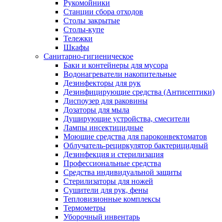
Рукомойники
Станции сбора отходов
Столы закрытые
Столы-купе
Тележки
Шкафы
Санитарно-гигиеническое
Баки и контейнеры для мусора
Водонагреватели накопительные
Дезинфекторы для рук
Дезинфицирующие средства (Антисептики)
Диспоузер для раковины
Дозаторы для мыла
Душирующие устройства, смесители
Лампы инсектицидные
Моющие средства для пароконвектоматов
Облучатель-рециркулятор бактерицидный
Дезинфекция и стерилизация
Профессиональные средства
Средства индивидуальной защиты
Стерилизаторы для ножей
Сушители для рук, фены
Тепловизионные комплексы
Термометры
Уборочный инвентарь