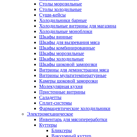
Столы морозильные
Столы холодильные
Суши-кейсы
Холодильники барные
Холодильные витрины для магазина
Холодильные моноблоки
Шкафы винные
Шкафы для вызревания мяса
Шкафы комбинированные
Шкафы морозильные
Шкафы холодильные
Шкафы шоковой заморозки
Витрины для демонстрации мяса
Витрины мультитемпературные
Камеры шоковой заморозки
Молекулярная кухня
Пристенные витрины
Саладетты
Сплит-системы
Фармацевтические холодильники
Электромеханическое
Инвентарь для мясопереработки
Куттеры
Бликсеры
Вакуумный куттер