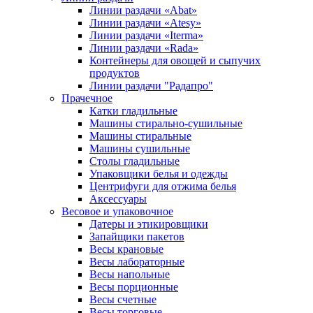
Линии раздачи «Abat»
Линии раздачи «Atesy»
Линии раздачи «Iterma»
Линии раздачи «Rada»
Контейнеры для овощей и сыпучих
продуктов
Линии раздачи "Радапро"
Прачечное
Катки гладильные
Машины стирально-сушильные
Машины стиральные
Машины сушильные
Столы гладильные
Упаковщики белья и одежды
Центрифуги для отжима белья
Аксессуары
Весовое и упаковочное
Датеры и этикировщики
Запайщики пакетов
Весы крановые
Весы лабораторные
Весы напольные
Весы порционные
Весы счетные
Весы торговые