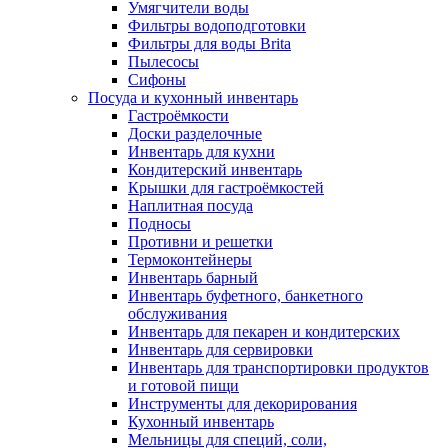
Умягчители воды
Фильтры водоподготовки
Фильтры для воды Brita
Пылесосы
Сифоны
Посуда и кухонный инвентарь
Гастроёмкости
Доски разделочные
Инвентарь для кухни
Кондитерский инвентарь
Крышки для гастроёмкостей
Наплитная посуда
Подносы
Противни и решетки
Термоконтейнеры
Инвентарь барный
Инвентарь буфетного, банкетного
обслуживания
Инвентарь для пекарен и кондитерских
Инвентарь для сервировки
Инвентарь для транспортировки продуктов
и готовой пищи
Инструменты для декорирования
Кухонный инвентарь
Мельницы для специй, соли,