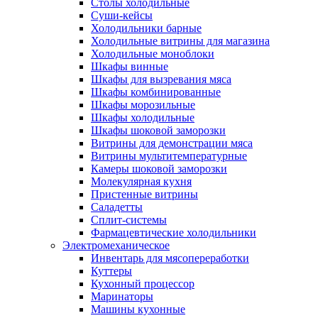
Столы холодильные
Суши-кейсы
Холодильники барные
Холодильные витрины для магазина
Холодильные моноблоки
Шкафы винные
Шкафы для вызревания мяса
Шкафы комбинированные
Шкафы морозильные
Шкафы холодильные
Шкафы шоковой заморозки
Витрины для демонстрации мяса
Витрины мультитемпературные
Камеры шоковой заморозки
Молекулярная кухня
Пристенные витрины
Саладетты
Сплит-системы
Фармацевтические холодильники
Электромеханическое
Инвентарь для мясопереработки
Куттеры
Кухонный процессор
Маринаторы
Машины кухонные