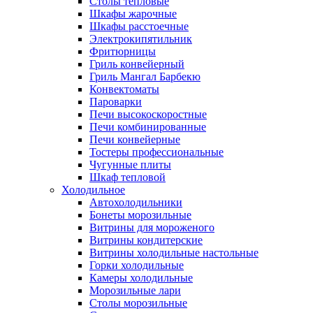
Столы тепловые
Шкафы жарочные
Шкафы расстоечные
Электрокипятильник
Фритюрницы
Гриль конвейерный
Гриль Мангал Барбекю
Конвектоматы
Пароварки
Печи высокоскоростные
Печи комбинированные
Печи конвейерные
Тостеры профессиональные
Чугунные плиты
Шкаф тепловой
Холодильное
Автохолодильники
Бонеты морозильные
Витрины для мороженого
Витрины кондитерские
Витрины холодильные настольные
Горки холодильные
Камеры холодильные
Морозильные лари
Столы морозильные