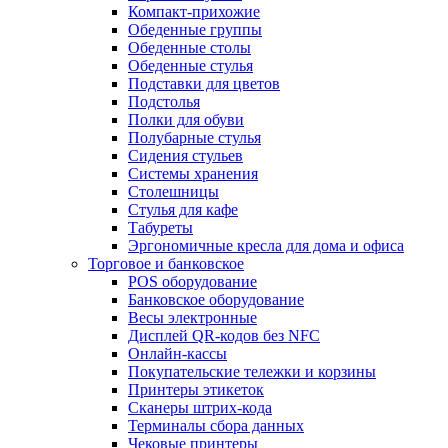
Компакт-прихожие
Обеденные группы
Обеденные столы
Обеденные стулья
Подставки для цветов
Подстолья
Полки для обуви
Полубарные стулья
Сидения стульев
Системы хранения
Столешницы
Стулья для кафе
Табуреты
Эргономичные кресла для дома и офиса
Торговое и банковское
POS оборудование
Банковское оборудование
Весы электронные
Дисплей QR-кодов без NFC
Онлайн-кассы
Покупательские тележки и корзины
Принтеры этикеток
Сканеры штрих-кода
Терминалы сбора данных
Чековые принтеры