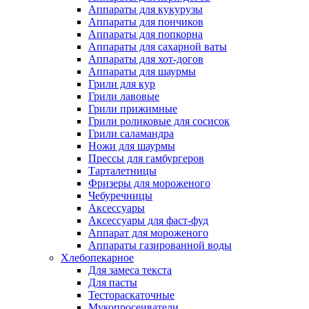
Аппараты для кукурузы
Аппараты для пончиков
Аппараты для попкорна
Аппараты для сахарной ваты
Аппараты для хот-догов
Аппараты для шаурмы
Грили для кур
Грили лавовые
Грили прижимные
Грили роликовые для сосисок
Грили саламандра
Ножи для шаурмы
Прессы для гамбургеров
Тарталетницы
Фризеры для мороженого
Чебуречницы
Аксессуары
Аксессуары для фаст-фуд
Аппарат для мороженого
Аппараты газированной воды
Хлебопекарное
Для замеса текста
Для пасты
Тестораскаточные
Мукопросеиватели