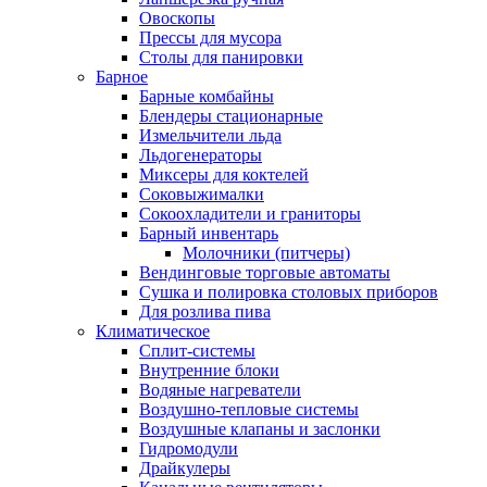
Овоскопы
Прессы для мусора
Столы для панировки
Барное
Барные комбайны
Блендеры стационарные
Измельчители льда
Льдогенераторы
Миксеры для коктелей
Соковыжималки
Сокоохладители и граниторы
Барный инвентарь
Молочники (питчеры)
Вендинговые торговые автоматы
Сушка и полировка столовых приборов
Для розлива пива
Климатическое
Сплит-системы
Внутренние блоки
Водяные нагреватели
Воздушно-тепловые системы
Воздушные клапаны и заслонки
Гидромодули
Драйкулеры