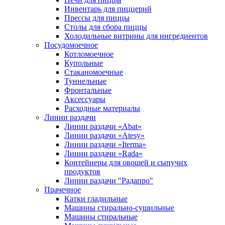
Инвентарь для пиццерий
Прессы для пиццы
Столы для сбора пиццы
Холодильные витрины для ингредиентов
Посудомоечное
Котломоечное
Купольные
Стаканомоечные
Туннельные
Фронтальные
Аксессуары
Расходные материалы
Линии раздачи
Линии раздачи «Abat»
Линии раздачи «Atesy»
Линии раздачи «Iterma»
Линии раздачи «Rada»
Контейнеры для овощей и сыпучих
продуктов
Линии раздачи "Радапро"
Прачечное
Катки гладильные
Машины стирально-сушильные
Машины стиральные