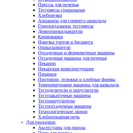
Прессы для печенья
Тестомесы спиральные
Хлеборезки
Аппараты для горячего шоколада
Горизонтальные тестомесы
Дежеопрокидыватели
Кремоварки
Нарезка тортов и бисквита
Опрыскиватели
Отсадочные и формовочные машины
Отсадочные машины для печенья
Пекарни
Пекарские комплектующие
Пищевое
Противни, тележки и хлебные формы
Темперирующие машины для шоколада
Тестоделители и округлители
Тестозакаточные машины
Тестоокруглители
Тестоотсадочные машины
Технологические линии
Хлебопекарная печь
Для пиццерии
Аксессуары для пиццы
Печи для пиццы