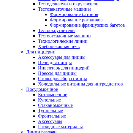
Тестоделители и округлители
Тестозакаточные машины
Формирование батонов
Формирование рогаликов
Формирование французских багетов
Тестоокруглители
Тестоотсадочные машины
Технологические линии
Хлебопекарная печь
Для пиццерии
Аксессуары для пиццы
Печи для пиццы
Инвентарь для пиццерий
Прессы для пиццы
Столы для сбора пиццы
Холодильные витрины для ингредиентов
Посудомоечное
Котломоечное
Купольные
Стаканомоечные
Туннельные
Фронтальные
Аксессуары
Расходные материалы
Линии раздачи