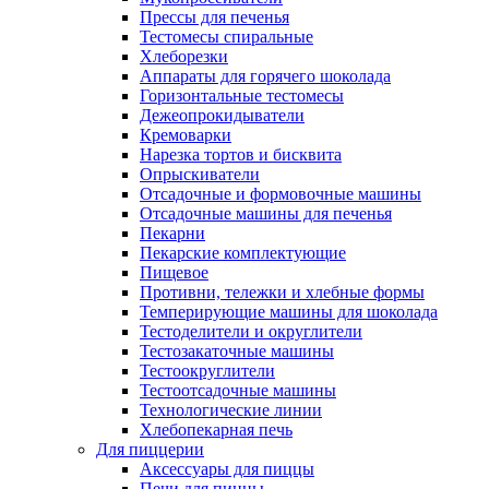
Прессы для печенья
Тестомесы спиральные
Хлеборезки
Аппараты для горячего шоколада
Горизонтальные тестомесы
Дежеопрокидыватели
Кремоварки
Нарезка тортов и бисквита
Опрыскиватели
Отсадочные и формовочные машины
Отсадочные машины для печенья
Пекарни
Пекарские комплектующие
Пищевое
Противни, тележки и хлебные формы
Темперирующие машины для шоколада
Тестоделители и округлители
Тестозакаточные машины
Тестоокруглители
Тестоотсадочные машины
Технологические линии
Хлебопекарная печь
Для пиццерии
Аксессуары для пиццы
Печи для пиццы