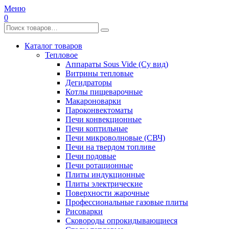
Меню
0
Каталог товаров
Тепловое
Аппараты Sous Vide (Су вид)
Витрины тепловые
Дегидраторы
Котлы пищеварочные
Макароноварки
Пароконвектоматы
Печи конвекционные
Печи коптильные
Печи микроволновые (СВЧ)
Печи на твердом топливе
Печи подовые
Печи ротационные
Плиты индукционные
Плиты электрические
Поверхности жарочные
Профессиональные газовые плиты
Рисоварки
Сковороды опрокидывающиеся