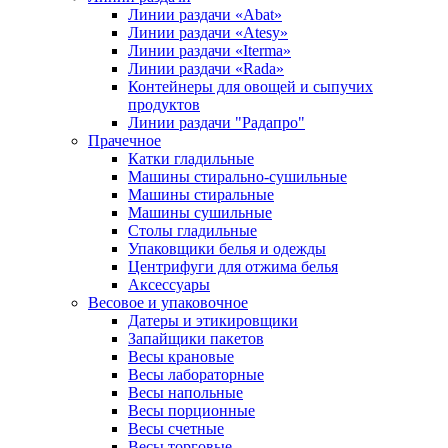
Линии раздачи «Abat»
Линии раздачи «Atesy»
Линии раздачи «Iterma»
Линии раздачи «Rada»
Контейнеры для овощей и сыпучих
продуктов
Линии раздачи "Радапро"
Прачечное
Катки гладильные
Машины стирально-сушильные
Машины стиральные
Машины сушильные
Столы гладильные
Упаковщики белья и одежды
Центрифуги для отжима белья
Аксессуары
Весовое и упаковочное
Датеры и этикировщики
Запайщики пакетов
Весы крановые
Весы лабораторные
Весы напольные
Весы порционные
Весы счетные
Весы торговые