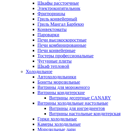
Шкафы расстоечные
Электрокипятильник
Фритюрницы
Гриль конвейерный
Гриль Мангал Барбекю
Конвектоматы
Пароварки
Печи высокоскоростные
Печи комбинированные
Печи конвейерные
Тостеры профессиональные
Чугунные плиты
Шкаф тепловой
Холодильное
Автохолодильники
Бонеты морозильные
Витрины для мороженого
Витрины кондитерские
Витрины десертные CANARY
Витрины холодильные настольные
Витрины для ингредиентов
Витрины настольные кондитерская
Горки холодильные
Камеры холодильные
Морозильные лари