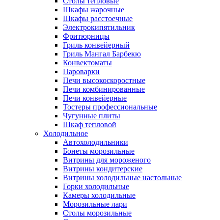
Столы тепловые
Шкафы жарочные
Шкафы расстоечные
Электрокипятильник
Фритюрницы
Гриль конвейерный
Гриль Мангал Барбекю
Конвектоматы
Пароварки
Печи высокоскоростные
Печи комбинированные
Печи конвейерные
Тостеры профессиональные
Чугунные плиты
Шкаф тепловой
Холодильное
Автохолодильники
Бонеты морозильные
Витрины для мороженого
Витрины кондитерские
Витрины холодильные настольные
Горки холодильные
Камеры холодильные
Морозильные лари
Столы морозильные