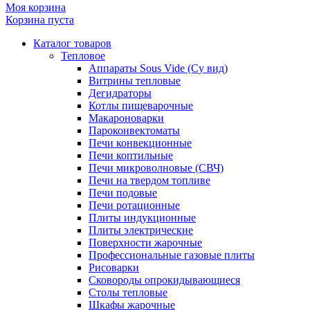
Моя корзина
Корзина пуста
Каталог товаров
Тепловое
Аппараты Sous Vide (Су вид)
Витрины тепловые
Дегидраторы
Котлы пищеварочные
Макароноварки
Пароконвектоматы
Печи конвекционные
Печи коптильные
Печи микроволновые (СВЧ)
Печи на твердом топливе
Печи подовые
Печи ротационные
Плиты индукционные
Плиты электрические
Поверхности жарочные
Профессиональные газовые плиты
Рисоварки
Сковороды опрокидывающиеся
Столы тепловые
Шкафы жарочные