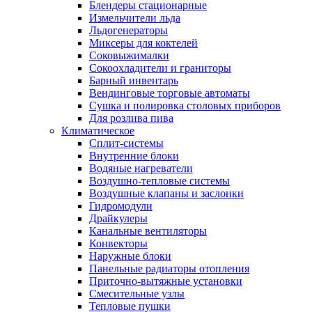
Блендеры стационарные
Измельчители льда
Льдогенераторы
Миксеры для коктелей
Соковыжималки
Сокоохладители и граниторы
Барный инвентарь
Вендинговые торговые автоматы
Сушка и полировка столовых приборов
Для розлива пива
Климатическое
Сплит-системы
Внутренние блоки
Водяные нагреватели
Воздушно-тепловые системы
Воздушные клапаны и заслонки
Гидромодули
Драйкулеры
Канальные вентиляторы
Конвекторы
Наружные блоки
Панельные радиаторы отопления
Приточно-вытяжные установки
Смесительные узлы
Тепловые пушки