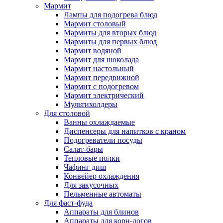
Мармит
Лампы для подогрева блюд
Мармит столовый
Мармиты для вторых блюд
Мармиты для первых блюд
Мармит водяной
Мармит для шоколада
Мармит настольный
Мармит передвижной
Мармит с подогревом
Мармит электрический
Мультихолдеры
Для столовой
Ванны охлаждаемые
Диспенсеры для напитков с краном
Подогреватели посуды
Салат-бары
Тепловые полки
Чафинг диш
Конвейер охлаждения
Для закусочных
Пельменные автоматы
Для фаст-фуда
Аппараты для блинов
Аппараты для корн-догов