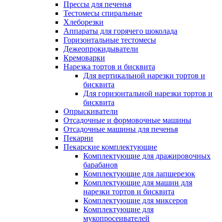
Прессы для печенья
Тестомесы спиральные
Хлеборезки
Аппараты для горячего шоколада
Горизонтальные тестомесы
Дежеопрокидыватели
Кремоварки
Нарезка тортов и бисквита
Для вертикальной нарезки тортов и
бисквита
Для горизонтальной нарезки тортов и
бисквита
Опрыскиватели
Отсадочные и формовочные машины
Отсадочные машины для печенья
Пекарни
Пекарские комплектующие
Комплектующие для дражировочных
барабанов
Комплектующие для лапшерезок
Комплектующие для машин для
нарезки тортов и бисквита
Комплектующие для миксеров
Комплектующие для
мукопросеивателей