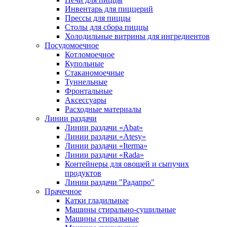
Инвентарь для пиццерий
Прессы для пиццы
Столы для сбора пиццы
Холодильные витрины для ингредиентов
Посудомоечное
Котломоечное
Купольные
Стаканомоечные
Туннельные
Фронтальные
Аксессуары
Расходные материалы
Линии раздачи
Линии раздачи «Abat»
Линии раздачи «Atesy»
Линии раздачи «Iterma»
Линии раздачи «Rada»
Контейнеры для овощей и сыпучих
продуктов
Линии раздачи "Радапро"
Прачечное
Катки гладильные
Машины стирально-сушильные
Машины стиральные