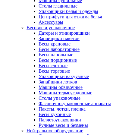
Машины сушильные
Столы гладильные
Упаковщики белья и одежды
Центрифуги для отжима белья
Аксессуары
Весовое и упаковочное
Датеры и этикировщики
Запайщики пакетов
Весы крановые
Весы лабораторные
Весы напольные
Весы порционные
Весы счетные
Весы торговые
Упаковщики вакуумные
Запайщики лотков
Машины обвязочные
Машины термоусадочные
Столы упаковочные
Фасовочно-упаковочные аппараты
Пакеты, лотки, пленка
Весы кухонные
Паллетоупаковщики
Ручные весы и безмены
Нейтральное оборудование