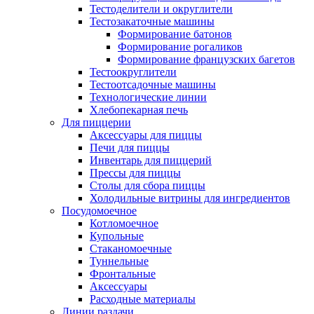
Тестоделители и округлители
Тестозакаточные машины
Формирование батонов
Формирование рогаликов
Формирование французских багетов
Тестоокруглители
Тестоотсадочные машины
Технологические линии
Хлебопекарная печь
Для пиццерии
Аксессуары для пиццы
Печи для пиццы
Инвентарь для пиццерий
Прессы для пиццы
Столы для сбора пиццы
Холодильные витрины для ингредиентов
Посудомоечное
Котломоечное
Купольные
Стаканомоечные
Туннельные
Фронтальные
Аксессуары
Расходные материалы
Линии раздачи