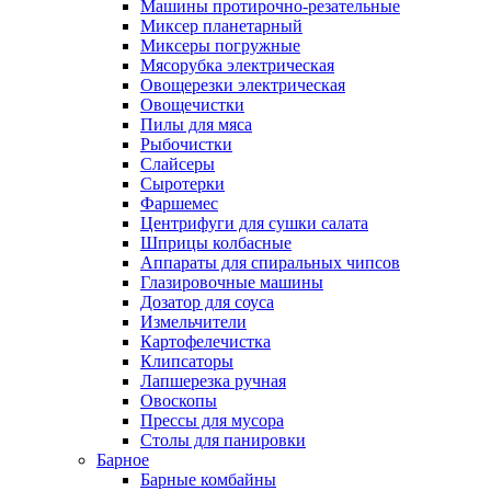
Машины протирочно-резательные
Миксер планетарный
Миксеры погружные
Мясорубка электрическая
Овощерезки электрическая
Овощечистки
Пилы для мяса
Рыбочистки
Слайсеры
Сыротерки
Фаршемес
Центрифуги для сушки салата
Шприцы колбасные
Аппараты для спиральных чипсов
Глазировочные машины
Дозатор для соуса
Измельчители
Картофелечистка
Клипсаторы
Лапшерезка ручная
Овоскопы
Прессы для мусора
Столы для панировки
Барное
Барные комбайны