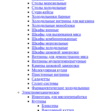
Столы морозильные
Столы холодильные
Суши-кейсы
Холодильники барные
Холодильные витрины для магазина
Холодильные моноблоки
Шкафы винные
Шкафы для вызревания мяса
Шкафы комбинированные
Шкафы морозильные
Шкафы холодильные
Шкафы шоковой заморозки
Витрины для демонстрации мяса
Витрины мультитемпературные
Камеры шоковой заморозки
Молекулярная кухня
Пристенные витрины
Саладетты
Сплит-системы
Фармацевтические холодильники
Электромеханическое
Инвентарь для мясопереработки
Куттеры
Бликсеры
Вакуумный куттер