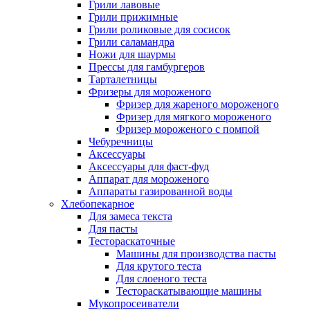
Грили лавовые
Грили прижимные
Грили роликовые для сосисок
Грили саламандра
Ножи для шаурмы
Прессы для гамбургеров
Тарталетницы
Фризеры для мороженого
Фризер для жареного мороженого
Фризер для мягкого мороженого
Фризер мороженого с помпой
Чебуречницы
Аксессуары
Аксессуары для фаст-фуд
Аппарат для мороженого
Аппараты газированной воды
Хлебопекарное
Для замеса текста
Для пасты
Тестораскаточные
Машины для производства пасты
Для крутого теста
Для слоеного теста
Тестораскатывающие машины
Мукопросеиватели