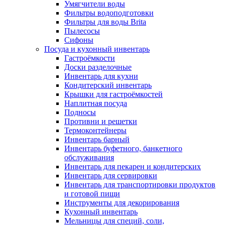
Умягчители воды
Фильтры водоподготовки
Фильтры для воды Brita
Пылесосы
Сифоны
Посуда и кухонный инвентарь
Гастроёмкости
Доски разделочные
Инвентарь для кухни
Кондитерский инвентарь
Крышки для гастроёмкостей
Наплитная посуда
Подносы
Противни и решетки
Термоконтейнеры
Инвентарь барный
Инвентарь буфетного, банкетного
обслуживания
Инвентарь для пекарен и кондитерских
Инвентарь для сервировки
Инвентарь для транспортировки продуктов
и готовой пищи
Инструменты для декорирования
Кухонный инвентарь
Мельницы для специй, соли,