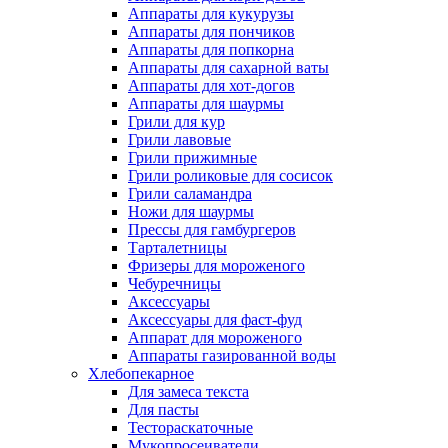
Аппараты для кукурузы
Аппараты для пончиков
Аппараты для попкорна
Аппараты для сахарной ваты
Аппараты для хот-догов
Аппараты для шаурмы
Грили для кур
Грили лавовые
Грили прижимные
Грили роликовые для сосисок
Грили саламандра
Ножи для шаурмы
Прессы для гамбургеров
Тарталетницы
Фризеры для мороженого
Чебуречницы
Аксессуары
Аксессуары для фаст-фуд
Аппарат для мороженого
Аппараты газированной воды
Хлебопекарное
Для замеса текста
Для пасты
Тестораскаточные
Мукопросеиватели