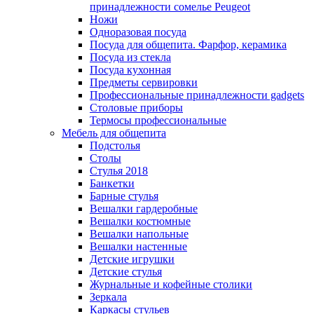
принадлежности сомелье Peugeot
Ножи
Одноразовая посуда
Посуда для общепита. Фарфор, керамика
Посуда из стекла
Посуда кухонная
Предметы сервировки
Профессиональные принадлежности gadgets
Столовые приборы
Термосы профессиональные
Мебель для общепита
Подстолья
Столы
Стулья 2018
Банкетки
Барные стулья
Вешалки гардеробные
Вешалки костюмные
Вешалки напольные
Вешалки настенные
Детские игрушки
Детские стулья
Журнальные и кофейные столики
Зеркала
Каркасы стульев