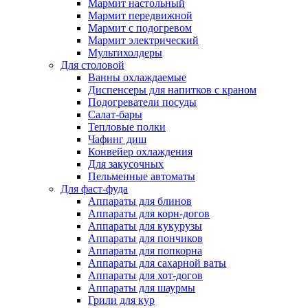
Мармит настольный
Мармит передвижной
Мармит с подогревом
Мармит электрический
Мультихолдеры
Для столовой
Ванны охлаждаемые
Диспенсеры для напитков с краном
Подогреватели посуды
Салат-бары
Тепловые полки
Чафинг диш
Конвейер охлаждения
Для закусочных
Пельменные автоматы
Для фаст-фуда
Аппараты для блинов
Аппараты для корн-догов
Аппараты для кукурузы
Аппараты для пончиков
Аппараты для попкорна
Аппараты для сахарной ваты
Аппараты для хот-догов
Аппараты для шаурмы
Грили для кур