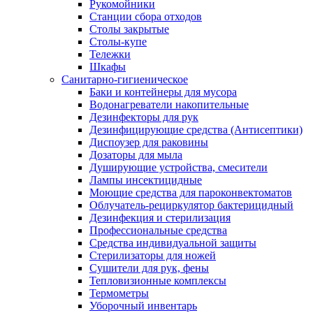
Рукомойники
Станции сбора отходов
Столы закрытые
Столы-купе
Тележки
Шкафы
Санитарно-гигиеническое
Баки и контейнеры для мусора
Водонагреватели накопительные
Дезинфекторы для рук
Дезинфицирующие средства (Антисептики)
Диспоузер для раковины
Дозаторы для мыла
Душирующие устройства, смесители
Лампы инсектицидные
Моющие средства для пароконвектоматов
Облучатель-рециркулятор бактерицидный
Дезинфекция и стерилизация
Профессиональные средства
Средства индивидуальной защиты
Стерилизаторы для ножей
Сушители для рук, фены
Тепловизионные комплексы
Термометры
Уборочный инвентарь