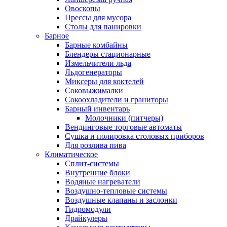
Овоскопы
Прессы для мусора
Столы для панировки
Барное
Барные комбайны
Блендеры стационарные
Измельчители льда
Льдогенераторы
Миксеры для коктелей
Соковыжималки
Сокоохладители и граниторы
Барный инвентарь
Молочники (питчеры)
Вендинговые торговые автоматы
Сушка и полировка столовых приборов
Для розлива пива
Климатическое
Сплит-системы
Внутренние блоки
Водяные нагреватели
Воздушно-тепловые системы
Воздушные клапаны и заслонки
Гидромодули
Драйкулеры