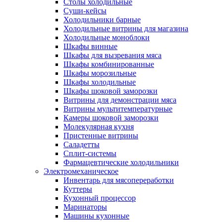
Столы холодильные
Суши-кейсы
Холодильники барные
Холодильные витрины для магазина
Холодильные моноблоки
Шкафы винные
Шкафы для вызревания мяса
Шкафы комбинированные
Шкафы морозильные
Шкафы холодильные
Шкафы шоковой заморозки
Витрины для демонстрации мяса
Витрины мультитемпературные
Камеры шоковой заморозки
Молекулярная кухня
Пристенные витрины
Саладетты
Сплит-системы
Фармацевтические холодильники
Электромеханическое
Инвентарь для мясопереработки
Куттеры
Кухонный процессор
Маринаторы
Машины кухонные