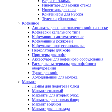
Ведра и отжимы
Инвентарь для мойки стекол
Инвентарь для пола
Контейнеры для мусора
Тележки уборочные
Кофейное
Аппараты для приготовления кофе на песке
Кофеварки капельного типа
Кофемашины автоматические
Кофемашины рожковые
Кофемолки профессиональные
Перколяторы для кофе
Принтеры для кофе
Аксессуары для кофейного оборудования
Расходные материалы для кофейного
оборудования
Турки для кофе
Холодильники для молока
Мармит
Лампы для подогрева блюд
Мармит столовый
Мармиты для вторых блюд
Мармиты для первых блюд
Мармит водяной
Мармит для шоколада