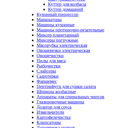
Куттер для колбасы
Куттер домашний
Кухонный процессор
Маринаторы
Машины кухонные
Машины протирочно-резательные
Миксер планетарный
Миксеры погружные
Мясорубка электрическая
Овощерезки электрическая
Овощечистки
Пилы для мяса
Рыбочистки
Слайсеры
Сыротерки
Фаршемес
Центрифуги для сушки салата
Шприцы колбасные
Аппараты для спиральных чипсов
Глазировочные машины
Дозатор для соуса
Измельчители
Картофелечистка
Клипсаторы
Лапшерезка ручная