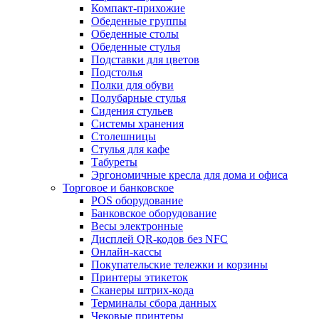
Компакт-прихожие
Обеденные группы
Обеденные столы
Обеденные стулья
Подставки для цветов
Подстолья
Полки для обуви
Полубарные стулья
Сидения стульев
Системы хранения
Столешницы
Стулья для кафе
Табуреты
Эргономичные кресла для дома и офиса
Торговое и банковское
POS оборудование
Банковское оборудование
Весы электронные
Дисплей QR-кодов без NFC
Онлайн-кассы
Покупательские тележки и корзины
Принтеры этикеток
Сканеры штрих-кода
Терминалы сбора данных
Чековые принтеры