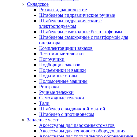
Складское
Рохли гидравлические
Штабелеры гидравлические ручные
Штабелеры гидравлические с
электроподъёмом
Штабелеры самоходные без платформы
Штабелеры самоходные с платформой для
оператора
Комплектовщики заказов
Лестничные тележки
Погрузчики
Подборщик заказов
Подъемники и вышки
Подъемные столы
Поломоечные машины
Ричтраки
Ручные тележки
Самоходные тележки
Тали
Штабелер с выдвижной мачтой
Штабелер с противовесом
Запасные части
Аксессуары для пароконвектоматов
Аксессуары для теплового оборудования
Аксессуары для холодильного оборудования