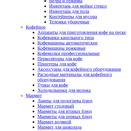
Ведра и отжимы
Инвентарь для мойки стекол
Инвентарь для пола
Контейнеры для мусора
Тележки уборочные
Кофейное
Аппараты для приготовления кофе на песке
Кофеварки капельного типа
Кофемашины автоматические
Кофемашины рожковые
Кофемолки профессиональные
Перколяторы для кофе
Принтеры для кофе
Аксессуары для кофейного оборудования
Расходные материалы для кофейного
оборудования
Турки для кофе
Холодильники для молока
Мармит
Лампы для подогрева блюд
Мармит столовый
Мармиты для вторых блюд
Мармиты для первых блюд
Мармит водяной
Мармит для шоколада