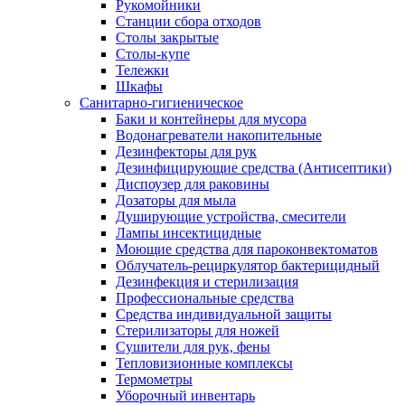
Рукомойники
Станции сбора отходов
Столы закрытые
Столы-купе
Тележки
Шкафы
Санитарно-гигиеническое
Баки и контейнеры для мусора
Водонагреватели накопительные
Дезинфекторы для рук
Дезинфицирующие средства (Антисептики)
Диспоузер для раковины
Дозаторы для мыла
Душирующие устройства, смесители
Лампы инсектицидные
Моющие средства для пароконвектоматов
Облучатель-рециркулятор бактерицидный
Дезинфекция и стерилизация
Профессиональные средства
Средства индивидуальной защиты
Стерилизаторы для ножей
Сушители для рук, фены
Тепловизионные комплексы
Термометры
Уборочный инвентарь