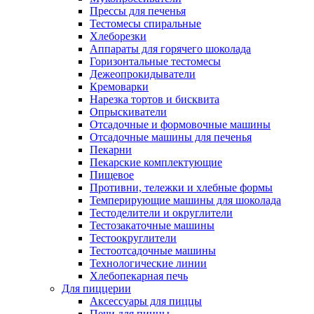
Прессы для печенья
Тестомесы спиральные
Хлеборезки
Аппараты для горячего шоколада
Горизонтальные тестомесы
Дежеопрокидыватели
Кремоварки
Нарезка тортов и бисквита
Опрыскиватели
Отсадочные и формовочные машины
Отсадочные машины для печенья
Пекарни
Пекарские комплектующие
Пищевое
Противни, тележки и хлебные формы
Темперирующие машины для шоколада
Тестоделители и округлители
Тестозакаточные машины
Тестоокруглители
Тестоотсадочные машины
Технологические линии
Хлебопекарная печь
Для пиццерии
Аксессуары для пиццы
Печи для пиццы