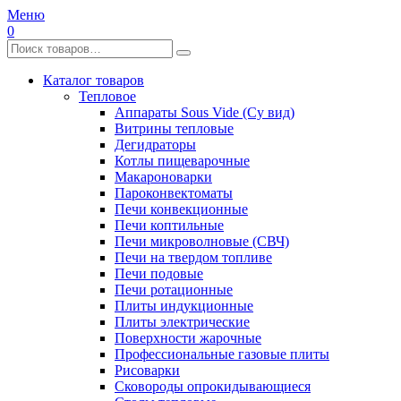
Меню
0
Каталог товаров
Тепловое
Аппараты Sous Vide (Су вид)
Витрины тепловые
Дегидраторы
Котлы пищеварочные
Макароноварки
Пароконвектоматы
Печи конвекционные
Печи коптильные
Печи микроволновые (СВЧ)
Печи на твердом топливе
Печи подовые
Печи ротационные
Плиты индукционные
Плиты электрические
Поверхности жарочные
Профессиональные газовые плиты
Рисоварки
Сковороды опрокидывающиеся