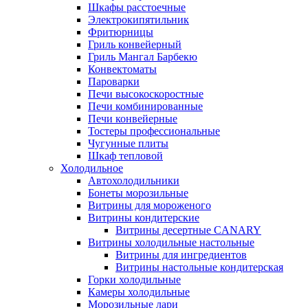
Шкафы расстоечные
Электрокипятильник
Фритюрницы
Гриль конвейерный
Гриль Мангал Барбекю
Конвектоматы
Пароварки
Печи высокоскоростные
Печи комбинированные
Печи конвейерные
Тостеры профессиональные
Чугунные плиты
Шкаф тепловой
Холодильное
Автохолодильники
Бонеты морозильные
Витрины для мороженого
Витрины кондитерские
Витрины десертные CANARY
Витрины холодильные настольные
Витрины для ингредиентов
Витрины настольные кондитерская
Горки холодильные
Камеры холодильные
Морозильные лари