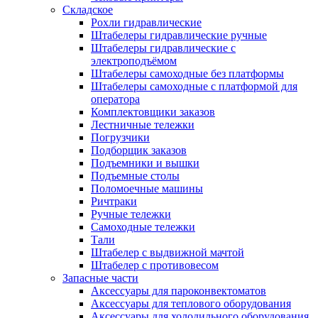
Складское
Рохли гидравлические
Штабелеры гидравлические ручные
Штабелеры гидравлические с
электроподъёмом
Штабелеры самоходные без платформы
Штабелеры самоходные с платформой для
оператора
Комплектовщики заказов
Лестничные тележки
Погрузчики
Подборщик заказов
Подъемники и вышки
Подъемные столы
Поломоечные машины
Ричтраки
Ручные тележки
Самоходные тележки
Тали
Штабелер с выдвижной мачтой
Штабелер с противовесом
Запасные части
Аксессуары для пароконвектоматов
Аксессуары для теплового оборудования
Аксессуары для холодильного оборудования