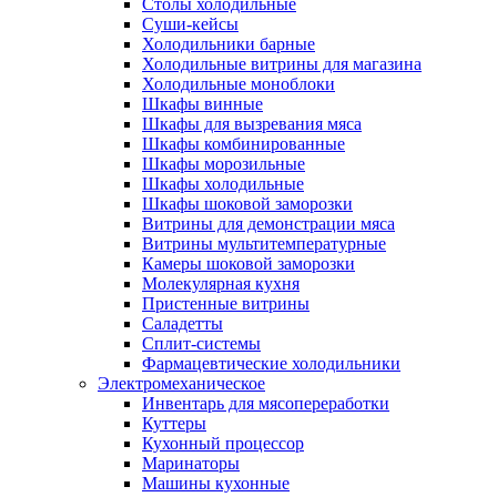
Столы холодильные
Суши-кейсы
Холодильники барные
Холодильные витрины для магазина
Холодильные моноблоки
Шкафы винные
Шкафы для вызревания мяса
Шкафы комбинированные
Шкафы морозильные
Шкафы холодильные
Шкафы шоковой заморозки
Витрины для демонстрации мяса
Витрины мультитемпературные
Камеры шоковой заморозки
Молекулярная кухня
Пристенные витрины
Саладетты
Сплит-системы
Фармацевтические холодильники
Электромеханическое
Инвентарь для мясопереработки
Куттеры
Кухонный процессор
Маринаторы
Машины кухонные