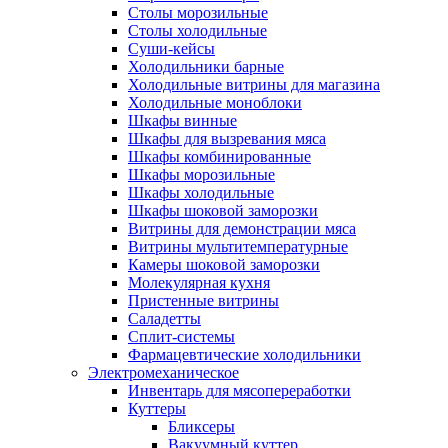
Столы морозильные
Столы холодильные
Суши-кейсы
Холодильники барные
Холодильные витрины для магазина
Холодильные моноблоки
Шкафы винные
Шкафы для вызревания мяса
Шкафы комбинированные
Шкафы морозильные
Шкафы холодильные
Шкафы шоковой заморозки
Витрины для демонстрации мяса
Витрины мультитемпературные
Камеры шоковой заморозки
Молекулярная кухня
Пристенные витрины
Саладетты
Сплит-системы
Фармацевтические холодильники
Электромеханическое
Инвентарь для мясопереработки
Куттеры
Бликсеры
Вакуумный куттер