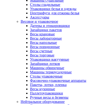
Машины сушильные
Столы гладильные
Упаковщики белья и одежды
Центрифуги для отжима белья
Аксессуары
Весовое и упаковочное
Датеры и этикировщики
Запайщики пакетов
Весы крановые
Весы лабораторные
Весы напольные
Весы порционные
Весы счетные
Весы торговые
Упаковщики вакуумные
Запайщики лотков
Машины обвязочные
Машины термоусадочные
Столы упаковочные
Фасовочно-упаковочные аппараты
Пакеты, лотки, пленка
Весы кухонные
Паллетоупаковщики
Ручные весы и безмены
Нейтральное оборудование