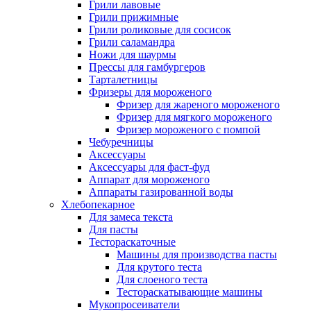
Грили лавовые
Грили прижимные
Грили роликовые для сосисок
Грили саламандра
Ножи для шаурмы
Прессы для гамбургеров
Тарталетницы
Фризеры для мороженого
Фризер для жареного мороженого
Фризер для мягкого мороженого
Фризер мороженого с помпой
Чебуречницы
Аксессуары
Аксессуары для фаст-фуд
Аппарат для мороженого
Аппараты газированной воды
Хлебопекарное
Для замеса текста
Для пасты
Тестораскаточные
Машины для производства пасты
Для крутого теста
Для слоеного теста
Тестораскатывающие машины
Мукопросеиватели