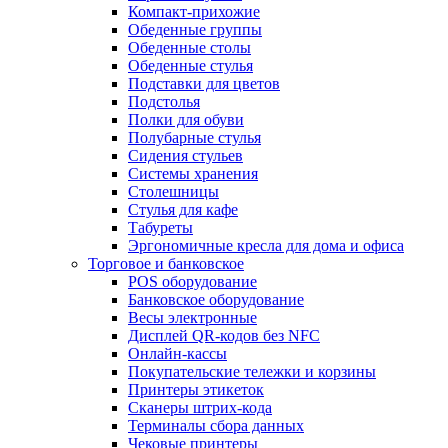
Компакт-прихожие
Обеденные группы
Обеденные столы
Обеденные стулья
Подставки для цветов
Подстолья
Полки для обуви
Полубарные стулья
Сидения стульев
Системы хранения
Столешницы
Стулья для кафе
Табуреты
Эргономичные кресла для дома и офиса
Торговое и банковское
POS оборудование
Банковское оборудование
Весы электронные
Дисплей QR-кодов без NFC
Онлайн-кассы
Покупательские тележки и корзины
Принтеры этикеток
Сканеры штрих-кода
Терминалы сбора данных
Чековые принтеры