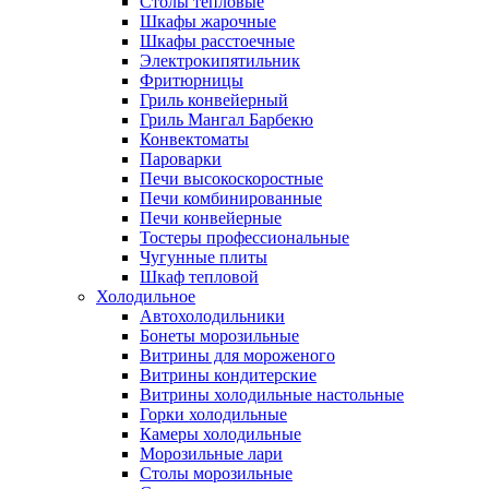
Столы тепловые
Шкафы жарочные
Шкафы расстоечные
Электрокипятильник
Фритюрницы
Гриль конвейерный
Гриль Мангал Барбекю
Конвектоматы
Пароварки
Печи высокоскоростные
Печи комбинированные
Печи конвейерные
Тостеры профессиональные
Чугунные плиты
Шкаф тепловой
Холодильное
Автохолодильники
Бонеты морозильные
Витрины для мороженого
Витрины кондитерские
Витрины холодильные настольные
Горки холодильные
Камеры холодильные
Морозильные лари
Столы морозильные