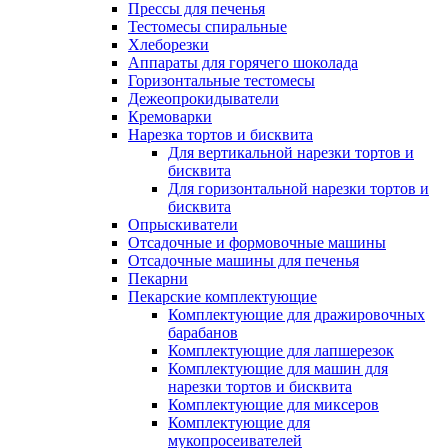
Прессы для печенья
Тестомесы спиральные
Хлеборезки
Аппараты для горячего шоколада
Горизонтальные тестомесы
Дежеопрокидыватели
Кремоварки
Нарезка тортов и бисквита
Для вертикальной нарезки тортов и
бисквита
Для горизонтальной нарезки тортов и
бисквита
Опрыскиватели
Отсадочные и формовочные машины
Отсадочные машины для печенья
Пекарни
Пекарские комплектующие
Комплектующие для дражировочных
барабанов
Комплектующие для лапшерезок
Комплектующие для машин для
нарезки тортов и бисквита
Комплектующие для миксеров
Комплектующие для
мукопросеивателей