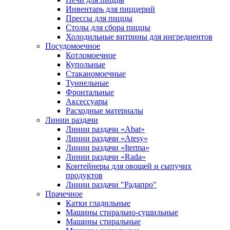
Инвентарь для пиццерий
Прессы для пиццы
Столы для сбора пиццы
Холодильные витрины для ингредиентов
Посудомоечное
Котломоечное
Купольные
Стаканомоечные
Туннельные
Фронтальные
Аксессуары
Расходные материалы
Линии раздачи
Линии раздачи «Abat»
Линии раздачи «Atesy»
Линии раздачи «Iterma»
Линии раздачи «Rada»
Контейнеры для овощей и сыпучих
продуктов
Линии раздачи "Радапро"
Прачечное
Катки гладильные
Машины стирально-сушильные
Машины стиральные