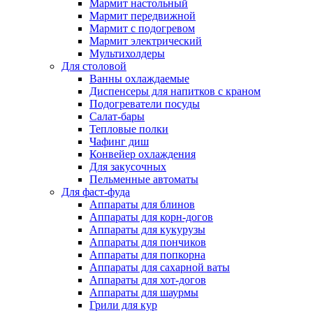
Мармит настольный
Мармит передвижной
Мармит с подогревом
Мармит электрический
Мультихолдеры
Для столовой
Ванны охлаждаемые
Диспенсеры для напитков с краном
Подогреватели посуды
Салат-бары
Тепловые полки
Чафинг диш
Конвейер охлаждения
Для закусочных
Пельменные автоматы
Для фаст-фуда
Аппараты для блинов
Аппараты для корн-догов
Аппараты для кукурузы
Аппараты для пончиков
Аппараты для попкорна
Аппараты для сахарной ваты
Аппараты для хот-догов
Аппараты для шаурмы
Грили для кур