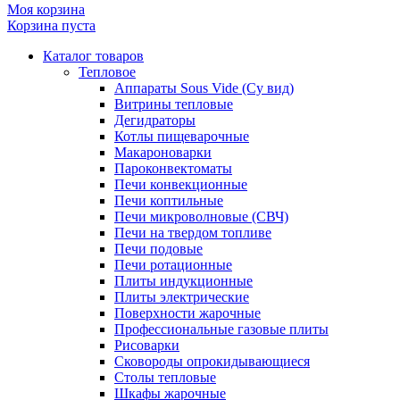
Моя корзина
Корзина пуста
Каталог товаров
Тепловое
Аппараты Sous Vide (Су вид)
Витрины тепловые
Дегидраторы
Котлы пищеварочные
Макароноварки
Пароконвектоматы
Печи конвекционные
Печи коптильные
Печи микроволновые (СВЧ)
Печи на твердом топливе
Печи подовые
Печи ротационные
Плиты индукционные
Плиты электрические
Поверхности жарочные
Профессиональные газовые плиты
Рисоварки
Сковороды опрокидывающиеся
Столы тепловые
Шкафы жарочные