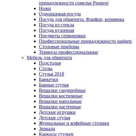
принадлежности сомелье Peugeot
Ножи
Одноразовая посуда
Посуда для общепита. Фарфор, керамика
Посуда из стекла
Посуда кухонная
Предметы сервировки
Профессиональные принадлежности gadgets
Столовые приборы
Термосы профессиональные
Мебель для общепита
Подстолья
Столы
Стулья 2018
Банкетки
Барные стулья
Вешалки гардеробные
Вешалки костюмные
Вешалки напольные
Вешалки настенные
Детские игрушки
Детские стулья
Журнальные и кофейные столики
Зеркала
Каркасы стульев