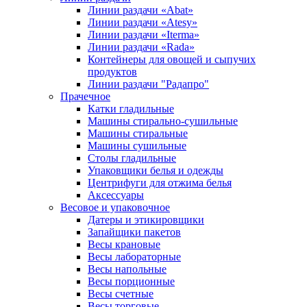
Линии раздачи «Abat»
Линии раздачи «Atesy»
Линии раздачи «Iterma»
Линии раздачи «Rada»
Контейнеры для овощей и сыпучих
продуктов
Линии раздачи "Радапро"
Прачечное
Катки гладильные
Машины стирально-сушильные
Машины стиральные
Машины сушильные
Столы гладильные
Упаковщики белья и одежды
Центрифуги для отжима белья
Аксессуары
Весовое и упаковочное
Датеры и этикировщики
Запайщики пакетов
Весы крановые
Весы лабораторные
Весы напольные
Весы порционные
Весы счетные
Весы торговые