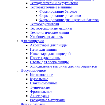
Тестоделители и округлители
Тестозакаточные машины
Формирование батонов
Формирование рогаликов
Формирование французских багетов
Тестоокруглители
Тестоотсадочные машины
Технологические линии
Хлебопекарная печь
Для пиццерии
Аксессуары для пиццы
Печи для пиццы
Инвентарь для пиццерий
Прессы для пиццы
Столы для сбора пиццы
Холодильные витрины для ингредиентов
Посудомоечное
Котломоечное
Купольные
Стаканомоечные
Туннельные
Фронтальные
Аксессуары
Расходные материалы
Линии раздачи