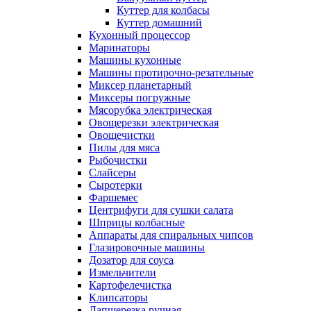
Куттер для колбасы
Куттер домашний
Кухонный процессор
Маринаторы
Машины кухонные
Машины протирочно-резательные
Миксер планетарный
Миксеры погружные
Мясорубка электрическая
Овощерезки электрическая
Овощечистки
Пилы для мяса
Рыбочистки
Слайсеры
Сыротерки
Фаршемес
Центрифуги для сушки салата
Шприцы колбасные
Аппараты для спиральных чипсов
Глазировочные машины
Дозатор для соуса
Измельчители
Картофелечистка
Клипсаторы
Лапшерезка ручная