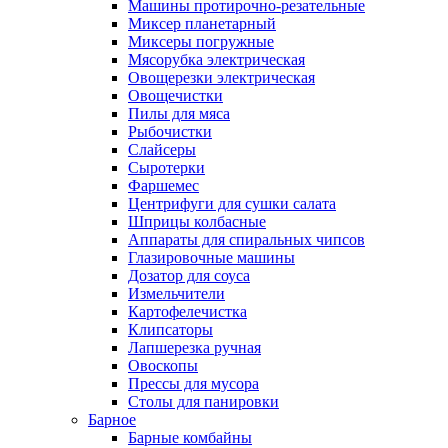
Машины протирочно-резательные
Миксер планетарный
Миксеры погружные
Мясорубка электрическая
Овощерезки электрическая
Овощечистки
Пилы для мяса
Рыбочистки
Слайсеры
Сыротерки
Фаршемес
Центрифуги для сушки салата
Шприцы колбасные
Аппараты для спиральных чипсов
Глазировочные машины
Дозатор для соуса
Измельчители
Картофелечистка
Клипсаторы
Лапшерезка ручная
Овоскопы
Прессы для мусора
Столы для панировки
Барное
Барные комбайны