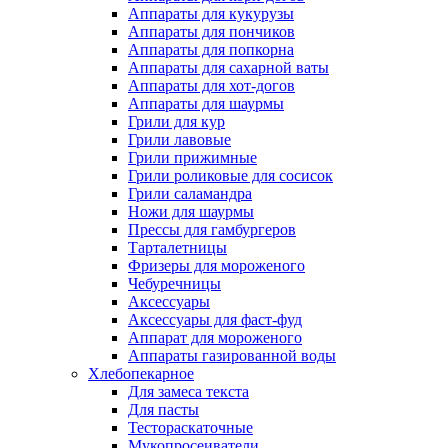
Аппараты для кукурузы
Аппараты для пончиков
Аппараты для попкорна
Аппараты для сахарной ваты
Аппараты для хот-догов
Аппараты для шаурмы
Грили для кур
Грили лавовые
Грили прижимные
Грили роликовые для сосисок
Грили саламандра
Ножи для шаурмы
Прессы для гамбургеров
Тарталетницы
Фризеры для мороженого
Чебуречницы
Аксессуары
Аксессуары для фаст-фуд
Аппарат для мороженого
Аппараты газированной воды
Хлебопекарное
Для замеса текста
Для пасты
Тестораскаточные
Мукопросеиватели