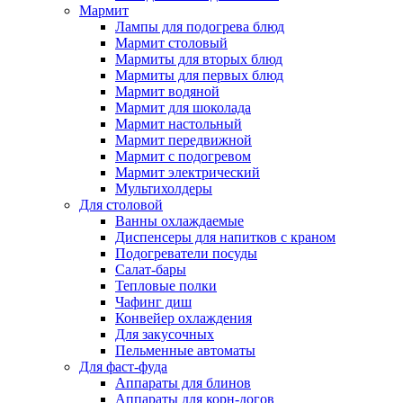
Мармит
Лампы для подогрева блюд
Мармит столовый
Мармиты для вторых блюд
Мармиты для первых блюд
Мармит водяной
Мармит для шоколада
Мармит настольный
Мармит передвижной
Мармит с подогревом
Мармит электрический
Мультихолдеры
Для столовой
Ванны охлаждаемые
Диспенсеры для напитков с краном
Подогреватели посуды
Салат-бары
Тепловые полки
Чафинг диш
Конвейер охлаждения
Для закусочных
Пельменные автоматы
Для фаст-фуда
Аппараты для блинов
Аппараты для корн-догов