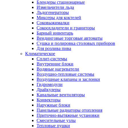
Блендеры стационарные
Измельчители льда
Льдогенераторы
Миксеры для коктелей
Соковыжималки
Сокоохладители и граниторы
Барный инвентарь
Вендинговые торговые автоматы
Сушка и полировка столовых приборов
Для розлива пива
Климатическое
Сплит-системы
Внутренние блоки
Водяные нагреватели
Воздушно-тепловые системы
Воздушные клапаны и заслонки
Гидромодули
Драйкулеры
Канальные вентиляторы
Конвекторы
Наружные блоки
Панельные радиаторы отопления
Приточно-вытяжные установки
Смесительные узлы
Тепловые пушки