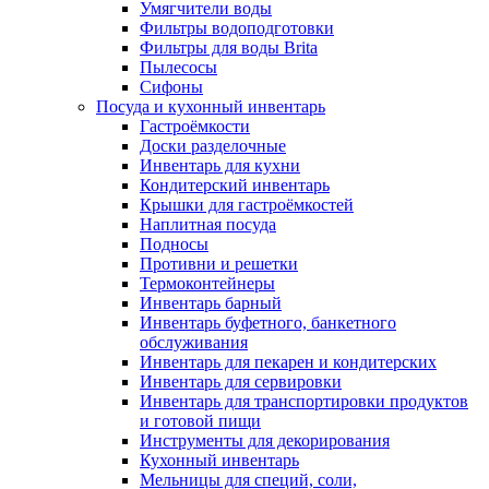
Умягчители воды
Фильтры водоподготовки
Фильтры для воды Brita
Пылесосы
Сифоны
Посуда и кухонный инвентарь
Гастроёмкости
Доски разделочные
Инвентарь для кухни
Кондитерский инвентарь
Крышки для гастроёмкостей
Наплитная посуда
Подносы
Противни и решетки
Термоконтейнеры
Инвентарь барный
Инвентарь буфетного, банкетного
обслуживания
Инвентарь для пекарен и кондитерских
Инвентарь для сервировки
Инвентарь для транспортировки продуктов
и готовой пищи
Инструменты для декорирования
Кухонный инвентарь
Мельницы для специй, соли,