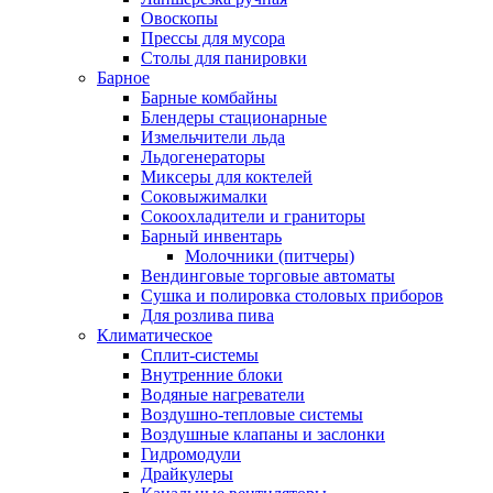
Овоскопы
Прессы для мусора
Столы для панировки
Барное
Барные комбайны
Блендеры стационарные
Измельчители льда
Льдогенераторы
Миксеры для коктелей
Соковыжималки
Сокоохладители и граниторы
Барный инвентарь
Молочники (питчеры)
Вендинговые торговые автоматы
Сушка и полировка столовых приборов
Для розлива пива
Климатическое
Сплит-системы
Внутренние блоки
Водяные нагреватели
Воздушно-тепловые системы
Воздушные клапаны и заслонки
Гидромодули
Драйкулеры