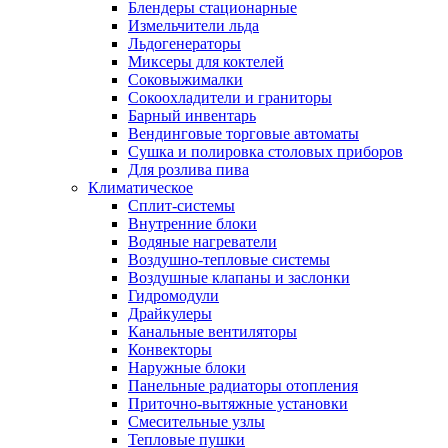
Блендеры стационарные
Измельчители льда
Льдогенераторы
Миксеры для коктелей
Соковыжималки
Сокоохладители и граниторы
Барный инвентарь
Вендинговые торговые автоматы
Сушка и полировка столовых приборов
Для розлива пива
Климатическое
Сплит-системы
Внутренние блоки
Водяные нагреватели
Воздушно-тепловые системы
Воздушные клапаны и заслонки
Гидромодули
Драйкулеры
Канальные вентиляторы
Конвекторы
Наружные блоки
Панельные радиаторы отопления
Приточно-вытяжные установки
Смесительные узлы
Тепловые пушки