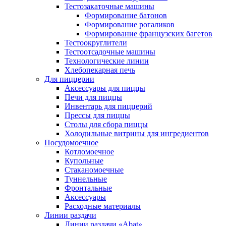
Тестозакаточные машины
Формирование батонов
Формирование рогаликов
Формирование французских багетов
Тестоокруглители
Тестоотсадочные машины
Технологические линии
Хлебопекарная печь
Для пиццерии
Аксессуары для пиццы
Печи для пиццы
Инвентарь для пиццерий
Прессы для пиццы
Столы для сбора пиццы
Холодильные витрины для ингредиентов
Посудомоечное
Котломоечное
Купольные
Стаканомоечные
Туннельные
Фронтальные
Аксессуары
Расходные материалы
Линии раздачи
Линии раздачи «Abat»