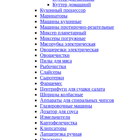
Куттер домашний
Кухонный процессор
Маринаторы
Машины кухонные
Машины протирочно-резательные
Миксер планетарный
Миксеры погружные
Мясорубка электрическая
Овощерезки электрическая
Овощечистки
Пилы для мяса
Рыбочистки
Слайсеры
Сыротерки
Фаршемес
Центрифуги для сушки салата
Шприцы колбасные
Аппараты для спиральных чипсов
Глазировочные машины
Дозатор для соуса
Измельчители
Картофелечистка
Клипсаторы
Лапшерезка ручная
Овоскопы