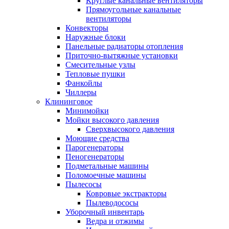
Круглые канальные вентиляторы
Прямоугольные канальные
вентиляторы
Конвекторы
Наружные блоки
Панельные радиаторы отопления
Приточно-вытяжные установки
Смесительные узлы
Тепловые пушки
Фанкойлы
Чиллеры
Клининговое
Минимойки
Мойки высокого давления
Сверхвысокого давления
Моющие средства
Парогенераторы
Пеногенераторы
Подметальные машины
Поломоечные машины
Пылесосы
Ковровые экстракторы
Пылеводососы
Уборочный инвентарь
Ведра и отжимы