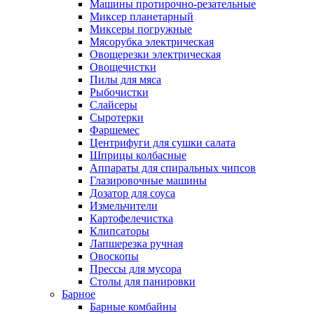
Машины протирочно-резательные
Миксер планетарный
Миксеры погружные
Мясорубка электрическая
Овощерезки электрическая
Овощечистки
Пилы для мяса
Рыбочистки
Слайсеры
Сыротерки
Фаршемес
Центрифуги для сушки салата
Шприцы колбасные
Аппараты для спиральных чипсов
Глазировочные машины
Дозатор для соуса
Измельчители
Картофелечистка
Клипсаторы
Лапшерезка ручная
Овоскопы
Прессы для мусора
Столы для панировки
Барное
Барные комбайны