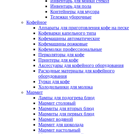
Инвентарь для мойки стекол
Инвентарь для пола
Контейнеры для мусора
Тележки уборочные
Кофейное
Аппараты для приготовления кофе на песке
Кофеварки капельного типа
Кофемашины автоматические
Кофемашины рожковые
Кофемолки профессиональные
Перколяторы для кофе
Принтеры для кофе
Аксессуары для кофейного оборудования
Расходные материалы для кофейного
оборудования
Турки для кофе
Холодильники для молока
Мармит
Лампы для подогрева блюд
Мармит столовый
Мармиты для вторых блюд
Мармиты для первых блюд
Мармит водяной
Мармит для шоколада
Мармит настольный