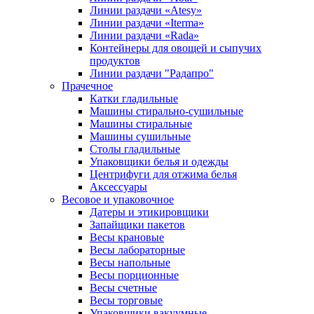
Линии раздачи «Atesy»
Линии раздачи «Iterma»
Линии раздачи «Rada»
Контейнеры для овощей и сыпучих
продуктов
Линии раздачи "Радапро"
Прачечное
Катки гладильные
Машины стирально-сушильные
Машины стиральные
Машины сушильные
Столы гладильные
Упаковщики белья и одежды
Центрифуги для отжима белья
Аксессуары
Весовое и упаковочное
Датеры и этикировщики
Запайщики пакетов
Весы крановые
Весы лабораторные
Весы напольные
Весы порционные
Весы счетные
Весы торговые
Упаковщики вакуумные