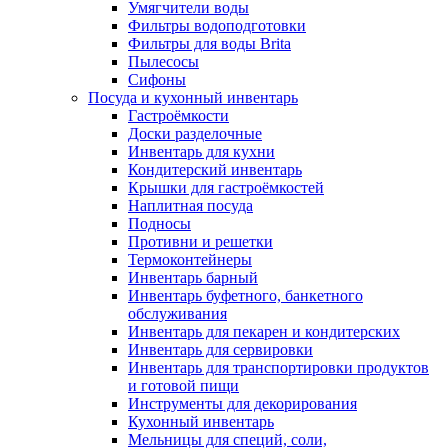
Умягчители воды
Фильтры водоподготовки
Фильтры для воды Brita
Пылесосы
Сифоны
Посуда и кухонный инвентарь
Гастроёмкости
Доски разделочные
Инвентарь для кухни
Кондитерский инвентарь
Крышки для гастроёмкостей
Наплитная посуда
Подносы
Противни и решетки
Термоконтейнеры
Инвентарь барный
Инвентарь буфетного, банкетного
обслуживания
Инвентарь для пекарен и кондитерских
Инвентарь для сервировки
Инвентарь для транспортировки продуктов
и готовой пищи
Инструменты для декорирования
Кухонный инвентарь
Мельницы для специй, соли,