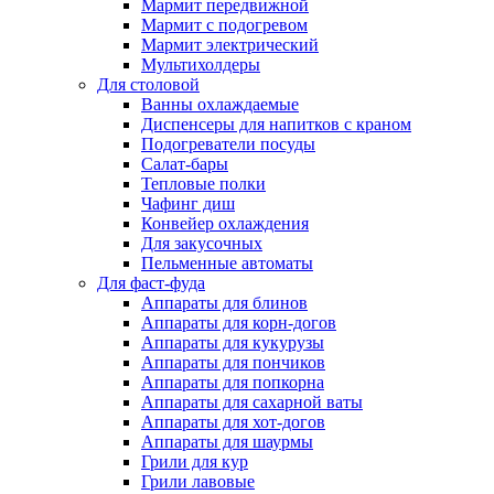
Мармит передвижной
Мармит с подогревом
Мармит электрический
Мультихолдеры
Для столовой
Ванны охлаждаемые
Диспенсеры для напитков с краном
Подогреватели посуды
Салат-бары
Тепловые полки
Чафинг диш
Конвейер охлаждения
Для закусочных
Пельменные автоматы
Для фаст-фуда
Аппараты для блинов
Аппараты для корн-догов
Аппараты для кукурузы
Аппараты для пончиков
Аппараты для попкорна
Аппараты для сахарной ваты
Аппараты для хот-догов
Аппараты для шаурмы
Грили для кур
Грили лавовые