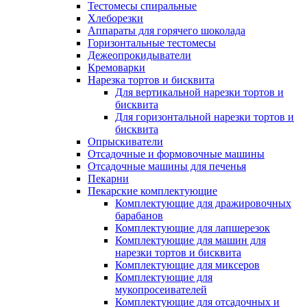
Тестомесы спиральные
Хлеборезки
Аппараты для горячего шоколада
Горизонтальные тестомесы
Дежеопрокидыватели
Кремоварки
Нарезка тортов и бисквита
Для вертикальной нарезки тортов и
бисквита
Для горизонтальной нарезки тортов и
бисквита
Опрыскиватели
Отсадочные и формовочные машины
Отсадочные машины для печенья
Пекарни
Пекарские комплектующие
Комплектующие для дражировочных
барабанов
Комплектующие для лапшерезок
Комплектующие для машин для
нарезки тортов и бисквита
Комплектующие для миксеров
Комплектующие для
мукопросеивателей
Комплектующие для отсадочных и