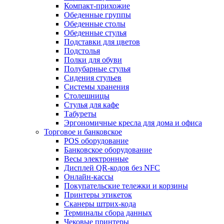
Компакт-прихожие
Обеденные группы
Обеденные столы
Обеденные стулья
Подставки для цветов
Подстолья
Полки для обуви
Полубарные стулья
Сидения стульев
Системы хранения
Столешницы
Стулья для кафе
Табуреты
Эргономичные кресла для дома и офиса
Торговое и банковское
POS оборудование
Банковское оборудование
Весы электронные
Дисплей QR-кодов без NFC
Онлайн-кассы
Покупательские тележки и корзины
Принтеры этикеток
Сканеры штрих-кода
Терминалы сбора данных
Чековые принтеры