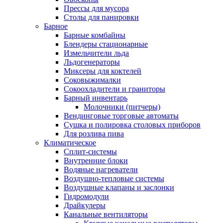
Прессы для мусора
Столы для панировки
Барное
Барные комбайны
Блендеры стационарные
Измельчители льда
Льдогенераторы
Миксеры для коктелей
Соковыжималки
Сокоохладители и граниторы
Барный инвентарь
Молочники (питчеры)
Вендинговые торговые автоматы
Сушка и полировка столовых приборов
Для розлива пива
Климатическое
Сплит-системы
Внутренние блоки
Водяные нагреватели
Воздушно-тепловые системы
Воздушные клапаны и заслонки
Гидромодули
Драйкулеры
Канальные вентиляторы