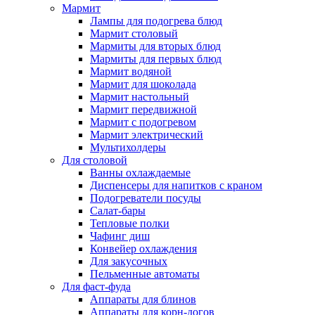
Мармит
Лампы для подогрева блюд
Мармит столовый
Мармиты для вторых блюд
Мармиты для первых блюд
Мармит водяной
Мармит для шоколада
Мармит настольный
Мармит передвижной
Мармит с подогревом
Мармит электрический
Мультихолдеры
Для столовой
Ванны охлаждаемые
Диспенсеры для напитков с краном
Подогреватели посуды
Салат-бары
Тепловые полки
Чафинг диш
Конвейер охлаждения
Для закусочных
Пельменные автоматы
Для фаст-фуда
Аппараты для блинов
Аппараты для корн-догов