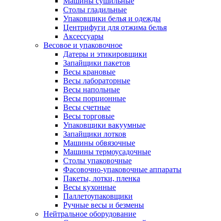
Машины сушильные
Столы гладильные
Упаковщики белья и одежды
Центрифуги для отжима белья
Аксессуары
Весовое и упаковочное
Датеры и этикировщики
Запайщики пакетов
Весы крановые
Весы лабораторные
Весы напольные
Весы порционные
Весы счетные
Весы торговые
Упаковщики вакуумные
Запайщики лотков
Машины обвязочные
Машины термоусадочные
Столы упаковочные
Фасовочно-упаковочные аппараты
Пакеты, лотки, пленка
Весы кухонные
Паллетоупаковщики
Ручные весы и безмены
Нейтральное оборудование