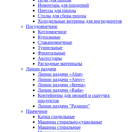
Инвентарь для пиццерий
Прессы для пиццы
Столы для сбора пиццы
Холодильные витрины для ингредиентов
Посудомоечное
Котломоечное
Купольные
Стаканомоечные
Туннельные
Фронтальные
Аксессуары
Расходные материалы
Линии раздачи
Линии раздачи «Abat»
Линии раздачи «Atesy»
Линии раздачи «Iterma»
Линии раздачи «Rada»
Контейнеры для овощей и сыпучих
продуктов
Линии раздачи "Радапро"
Прачечное
Катки гладильные
Машины стирально-сушильные
Машины стиральные