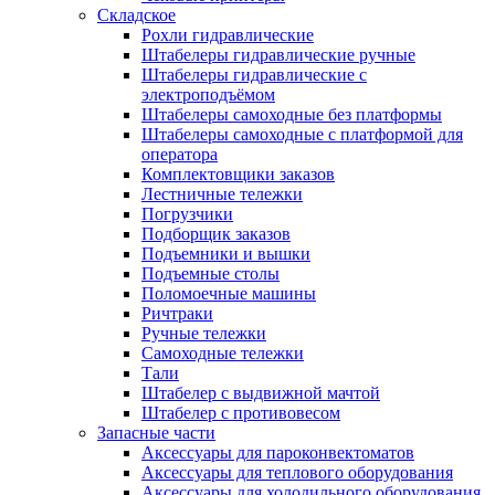
Складское
Рохли гидравлические
Штабелеры гидравлические ручные
Штабелеры гидравлические с
электроподъёмом
Штабелеры самоходные без платформы
Штабелеры самоходные с платформой для
оператора
Комплектовщики заказов
Лестничные тележки
Погрузчики
Подборщик заказов
Подъемники и вышки
Подъемные столы
Поломоечные машины
Ричтраки
Ручные тележки
Самоходные тележки
Тали
Штабелер с выдвижной мачтой
Штабелер с противовесом
Запасные части
Аксессуары для пароконвектоматов
Аксессуары для теплового оборудования
Аксессуары для холодильного оборудования