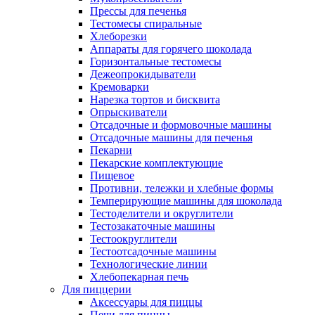
Прессы для печенья
Тестомесы спиральные
Хлеборезки
Аппараты для горячего шоколада
Горизонтальные тестомесы
Дежеопрокидыватели
Кремоварки
Нарезка тортов и бисквита
Опрыскиватели
Отсадочные и формовочные машины
Отсадочные машины для печенья
Пекарни
Пекарские комплектующие
Пищевое
Противни, тележки и хлебные формы
Темперирующие машины для шоколада
Тестоделители и округлители
Тестозакаточные машины
Тестоокруглители
Тестоотсадочные машины
Технологические линии
Хлебопекарная печь
Для пиццерии
Аксессуары для пиццы
Печи для пиццы