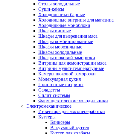
Столы холодильные
Суши-кейсы
Холодильники барные
Холодильные витрины для магазина
Холодильные моноблоки
Шкафы винные
Шкафы для вызревания мяса
Шкафы комбинированные
Шкафы морозильные
Шкафы холодильные
Шкафы шоковой заморозки
Витрины для демонстрации мяса
Витрины мультитемпературные
Камеры шоковой заморозки
Молекулярная кухня
Пристенные витрины
Саладетты
Сплит-системы
Фармацевтические холодильники
Электромеханическое
Инвентарь для мясопереработки
Куттеры
Бликсеры
Вакуумный куттер
Куттер для колбасы