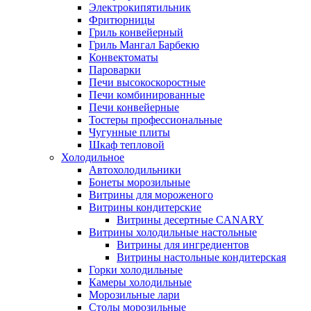
Электрокипятильник
Фритюрницы
Гриль конвейерный
Гриль Мангал Барбекю
Конвектоматы
Пароварки
Печи высокоскоростные
Печи комбинированные
Печи конвейерные
Тостеры профессиональные
Чугунные плиты
Шкаф тепловой
Холодильное
Автохолодильники
Бонеты морозильные
Витрины для мороженого
Витрины кондитерские
Витрины десертные CANARY
Витрины холодильные настольные
Витрины для ингредиентов
Витрины настольные кондитерская
Горки холодильные
Камеры холодильные
Морозильные лари
Столы морозильные