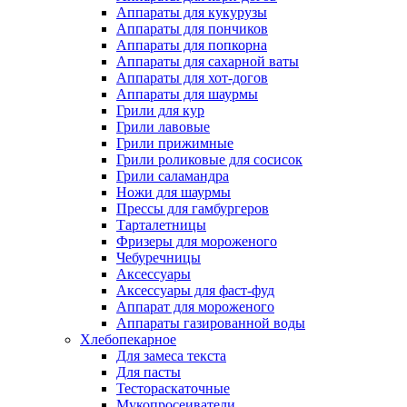
Аппараты для кукурузы
Аппараты для пончиков
Аппараты для попкорна
Аппараты для сахарной ваты
Аппараты для хот-догов
Аппараты для шаурмы
Грили для кур
Грили лавовые
Грили прижимные
Грили роликовые для сосисок
Грили саламандра
Ножи для шаурмы
Прессы для гамбургеров
Тарталетницы
Фризеры для мороженого
Чебуречницы
Аксессуары
Аксессуары для фаст-фуд
Аппарат для мороженого
Аппараты газированной воды
Хлебопекарное
Для замеса текста
Для пасты
Тестораскаточные
Мукопросеиватели