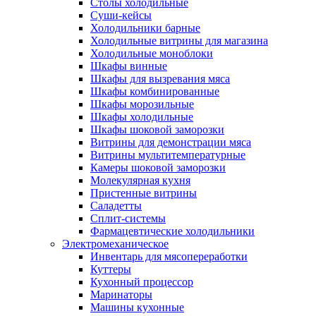
Столы холодильные
Суши-кейсы
Холодильники барные
Холодильные витрины для магазина
Холодильные моноблоки
Шкафы винные
Шкафы для вызревания мяса
Шкафы комбинированные
Шкафы морозильные
Шкафы холодильные
Шкафы шоковой заморозки
Витрины для демонстрации мяса
Витрины мультитемпературные
Камеры шоковой заморозки
Молекулярная кухня
Пристенные витрины
Саладетты
Сплит-системы
Фармацевтические холодильники
Электромеханическое
Инвентарь для мясопереработки
Куттеры
Кухонный процессор
Маринаторы
Машины кухонные