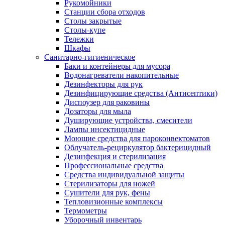
Рукомойники
Станции сбора отходов
Столы закрытые
Столы-купе
Тележки
Шкафы
Санитарно-гигиеническое
Баки и контейнеры для мусора
Водонагреватели накопительные
Дезинфекторы для рук
Дезинфицирующие средства (Антисептики)
Диспоузер для раковины
Дозаторы для мыла
Душирующие устройства, смесители
Лампы инсектицидные
Моющие средства для пароконвектоматов
Облучатель-рециркулятор бактерицидный
Дезинфекция и стерилизация
Профессиональные средства
Средства индивидуальной защиты
Стерилизаторы для ножей
Сушители для рук, фены
Тепловизионные комплексы
Термометры
Уборочный инвентарь