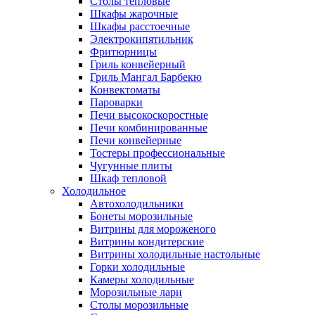
Столы тепловые
Шкафы жарочные
Шкафы расстоечные
Электрокипятильник
Фритюрницы
Гриль конвейерный
Гриль Мангал Барбекю
Конвектоматы
Пароварки
Печи высокоскоростные
Печи комбинированные
Печи конвейерные
Тостеры профессиональные
Чугунные плиты
Шкаф тепловой
Холодильное
Автохолодильники
Бонеты морозильные
Витрины для мороженого
Витрины кондитерские
Витрины холодильные настольные
Горки холодильные
Камеры холодильные
Морозильные лари
Столы морозильные