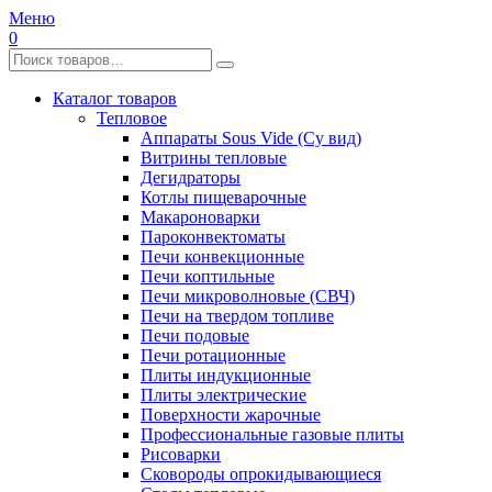
Меню
0
Каталог товаров
Тепловое
Аппараты Sous Vide (Су вид)
Витрины тепловые
Дегидраторы
Котлы пищеварочные
Макароноварки
Пароконвектоматы
Печи конвекционные
Печи коптильные
Печи микроволновые (СВЧ)
Печи на твердом топливе
Печи подовые
Печи ротационные
Плиты индукционные
Плиты электрические
Поверхности жарочные
Профессиональные газовые плиты
Рисоварки
Сковороды опрокидывающиеся