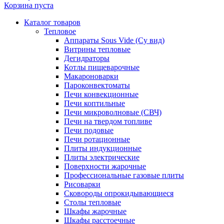
Корзина пуста
Каталог товаров
Тепловое
Аппараты Sous Vide (Су вид)
Витрины тепловые
Дегидраторы
Котлы пищеварочные
Макароноварки
Пароконвектоматы
Печи конвекционные
Печи коптильные
Печи микроволновые (СВЧ)
Печи на твердом топливе
Печи подовые
Печи ротационные
Плиты индукционные
Плиты электрические
Поверхности жарочные
Профессиональные газовые плиты
Рисоварки
Сковороды опрокидывающиеся
Столы тепловые
Шкафы жарочные
Шкафы расстоечные