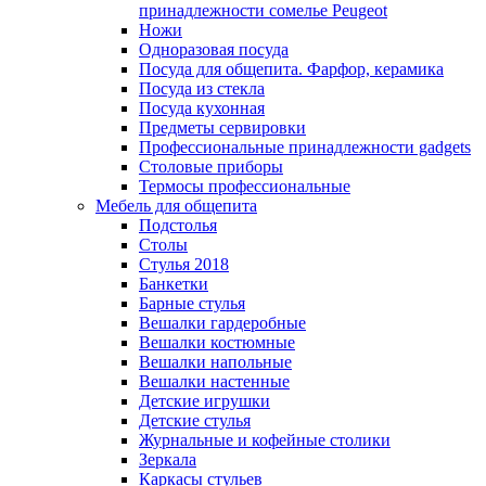
принадлежности сомелье Peugeot
Ножи
Одноразовая посуда
Посуда для общепита. Фарфор, керамика
Посуда из стекла
Посуда кухонная
Предметы сервировки
Профессиональные принадлежности gadgets
Столовые приборы
Термосы профессиональные
Мебель для общепита
Подстолья
Столы
Стулья 2018
Банкетки
Барные стулья
Вешалки гардеробные
Вешалки костюмные
Вешалки напольные
Вешалки настенные
Детские игрушки
Детские стулья
Журнальные и кофейные столики
Зеркала
Каркасы стульев