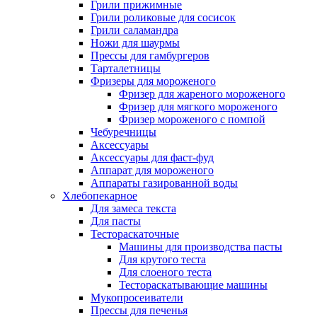
Грили прижимные
Грили роликовые для сосисок
Грили саламандра
Ножи для шаурмы
Прессы для гамбургеров
Тарталетницы
Фризеры для мороженого
Фризер для жареного мороженого
Фризер для мягкого мороженого
Фризер мороженого с помпой
Чебуречницы
Аксессуары
Аксессуары для фаст-фуд
Аппарат для мороженого
Аппараты газированной воды
Хлебопекарное
Для замеса текста
Для пасты
Тестораскаточные
Машины для производства пасты
Для крутого теста
Для слоеного теста
Тестораскатывающие машины
Мукопросеиватели
Прессы для печенья