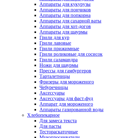
Аппараты для кукурузы
Аппараты для пончиков
Аппараты для попкорна
Аппараты для сахарной ваты
Аппараты для хот-догов
Аппараты для шаурмы
Грили для кур
Грили лавовые
Грили прижимные
Грили роликовые для сосисок
Грили саламандра
Ножи для шаурмы
Прессы для гамбургеров
Тарталетницы
Фризеры для мороженого
Чебуречницы
Аксессуары
Аксессуары для фаст-фуд
Аппарат для мороженого
Аппараты газированной воды
Хлебопекарное
Для замеса текста
Для пасты
Тестораскаточные
Мукопросеиватели