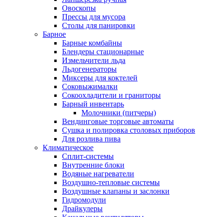
Овоскопы
Прессы для мусора
Столы для панировки
Барное
Барные комбайны
Блендеры стационарные
Измельчители льда
Льдогенераторы
Миксеры для коктелей
Соковыжималки
Сокоохладители и граниторы
Барный инвентарь
Молочники (питчеры)
Вендинговые торговые автоматы
Сушка и полировка столовых приборов
Для розлива пива
Климатическое
Сплит-системы
Внутренние блоки
Водяные нагреватели
Воздушно-тепловые системы
Воздушные клапаны и заслонки
Гидромодули
Драйкулеры