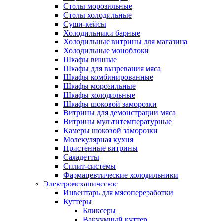
Столы морозильные
Столы холодильные
Суши-кейсы
Холодильники барные
Холодильные витрины для магазина
Холодильные моноблоки
Шкафы винные
Шкафы для вызревания мяса
Шкафы комбинированные
Шкафы морозильные
Шкафы холодильные
Шкафы шоковой заморозки
Витрины для демонстрации мяса
Витрины мультитемпературные
Камеры шоковой заморозки
Молекулярная кухня
Пристенные витрины
Саладетты
Сплит-системы
Фармацевтические холодильники
Электромеханическое
Инвентарь для мясопереработки
Куттеры
Бликсеры
Вакуумный куттер