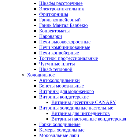
Шкафы расстоечные
Электрокипятильник
Фритюрницы
Гриль конвейерный
Гриль Мангал Барбекю
Конвектоматы
Пароварки
Печи высокоскоростные
Печи комбинированные
Печи конвейерные
Тостеры профессиональные
Чугунные плиты
Шкаф тепловой
Холодильное
Автохолодильники
Бонеты морозильные
Витрины для мороженого
Витрины кондитерские
Витрины десертные CANARY
Витрины холодильные настольные
Витрины для ингредиентов
Витрины настольные кондитерская
Горки холодильные
Камеры холодильные
Морозильные лари