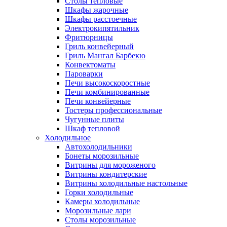
Столы тепловые
Шкафы жарочные
Шкафы расстоечные
Электрокипятильник
Фритюрницы
Гриль конвейерный
Гриль Мангал Барбекю
Конвектоматы
Пароварки
Печи высокоскоростные
Печи комбинированные
Печи конвейерные
Тостеры профессиональные
Чугунные плиты
Шкаф тепловой
Холодильное
Автохолодильники
Бонеты морозильные
Витрины для мороженого
Витрины кондитерские
Витрины холодильные настольные
Горки холодильные
Камеры холодильные
Морозильные лари
Столы морозильные