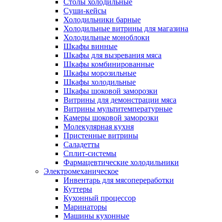
Столы холодильные
Суши-кейсы
Холодильники барные
Холодильные витрины для магазина
Холодильные моноблоки
Шкафы винные
Шкафы для вызревания мяса
Шкафы комбинированные
Шкафы морозильные
Шкафы холодильные
Шкафы шоковой заморозки
Витрины для демонстрации мяса
Витрины мультитемпературные
Камеры шоковой заморозки
Молекулярная кухня
Пристенные витрины
Саладетты
Сплит-системы
Фармацевтические холодильники
Электромеханическое
Инвентарь для мясопереработки
Куттеры
Кухонный процессор
Маринаторы
Машины кухонные