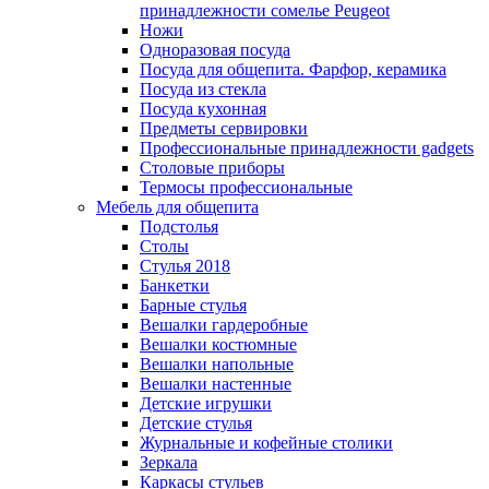
принадлежности сомелье Peugeot
Ножи
Одноразовая посуда
Посуда для общепита. Фарфор, керамика
Посуда из стекла
Посуда кухонная
Предметы сервировки
Профессиональные принадлежности gadgets
Столовые приборы
Термосы профессиональные
Мебель для общепита
Подстолья
Столы
Стулья 2018
Банкетки
Барные стулья
Вешалки гардеробные
Вешалки костюмные
Вешалки напольные
Вешалки настенные
Детские игрушки
Детские стулья
Журнальные и кофейные столики
Зеркала
Каркасы стульев