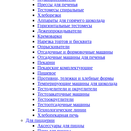
Прессы для печенья
Тестомесы спиральные
Хлеборезки
Аппараты для горячего шоколада
Горизонтальные тестомесы
Дежеопрокидыватели
Кремоварки
Нарезка тортов и бисквита
Опрыскиватели
Отсадочные и формовочные машины
Отсадочные машины для печенья
Пекарни
Пекарские комплектующие
Пищевое
Противни, тележки и хлебные формы
Темперирующие машины для шоколада
Тестоделители и округлители
Тестозакаточные машины
Тестоокруглители
Тестоотсадочные машины
Технологические линии
Хлебопекарная печь
Для пиццерии
Аксессуары для пиццы
Печи для пиццы