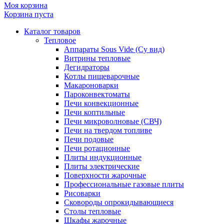
Моя корзина
Корзина пуста
Каталог товаров
Тепловое
Аппараты Sous Vide (Су вид)
Витрины тепловые
Дегидраторы
Котлы пищеварочные
Макароноварки
Пароконвектоматы
Печи конвекционные
Печи коптильные
Печи микроволновые (СВЧ)
Печи на твердом топливе
Печи подовые
Печи ротационные
Плиты индукционные
Плиты электрические
Поверхности жарочные
Профессиональные газовые плиты
Рисоварки
Сковороды опрокидывающиеся
Столы тепловые
Шкафы жарочные