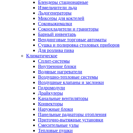
Блендеры стационарные
Измельчители льда
Льдогенераторы
Миксеры для коктелей
Соковыжималки
Сокоохладители и граниторы
Барный инвентарь
Вендинговые торговые автоматы
Сушка и полировка столовых приборов
Для розлива пива
Климатическое
Сплит-системы
Внутренние блоки
Водяные нагреватели
Воздушно-тепловые системы
Воздушные клапаны и заслонки
Гидромодули
Драйкулеры
Канальные вентиляторы
Конвекторы
Наружные блоки
Панельные радиаторы отопления
Приточно-вытяжные установки
Смесительные узлы
Тепловые пушки