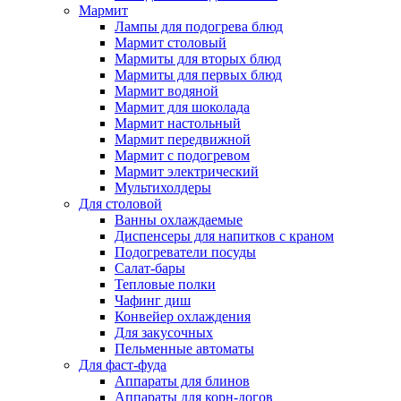
Мармит
Лампы для подогрева блюд
Мармит столовый
Мармиты для вторых блюд
Мармиты для первых блюд
Мармит водяной
Мармит для шоколада
Мармит настольный
Мармит передвижной
Мармит с подогревом
Мармит электрический
Мультихолдеры
Для столовой
Ванны охлаждаемые
Диспенсеры для напитков с краном
Подогреватели посуды
Салат-бары
Тепловые полки
Чафинг диш
Конвейер охлаждения
Для закусочных
Пельменные автоматы
Для фаст-фуда
Аппараты для блинов
Аппараты для корн-догов