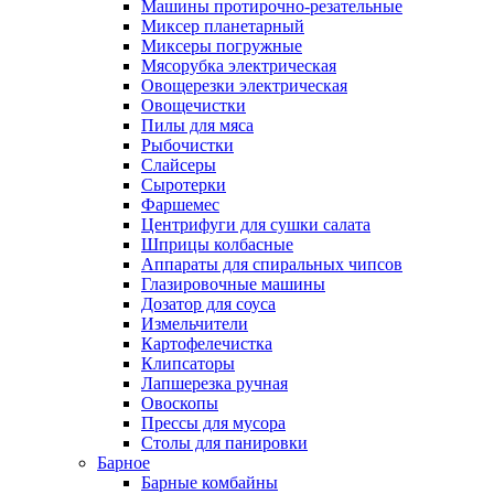
Машины протирочно-резательные
Миксер планетарный
Миксеры погружные
Мясорубка электрическая
Овощерезки электрическая
Овощечистки
Пилы для мяса
Рыбочистки
Слайсеры
Сыротерки
Фаршемес
Центрифуги для сушки салата
Шприцы колбасные
Аппараты для спиральных чипсов
Глазировочные машины
Дозатор для соуса
Измельчители
Картофелечистка
Клипсаторы
Лапшерезка ручная
Овоскопы
Прессы для мусора
Столы для панировки
Барное
Барные комбайны