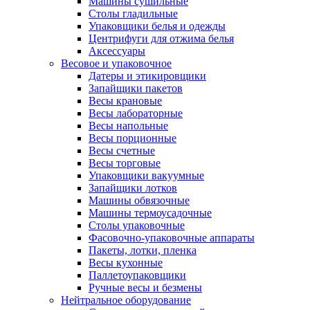
Машины сушильные
Столы гладильные
Упаковщики белья и одежды
Центрифуги для отжима белья
Аксессуары
Весовое и упаковочное
Датеры и этикировщики
Запайщики пакетов
Весы крановые
Весы лабораторные
Весы напольные
Весы порционные
Весы счетные
Весы торговые
Упаковщики вакуумные
Запайщики лотков
Машины обвязочные
Машины термоусадочные
Столы упаковочные
Фасовочно-упаковочные аппараты
Пакеты, лотки, пленка
Весы кухонные
Паллетоупаковщики
Ручные весы и безмены
Нейтральное оборудование