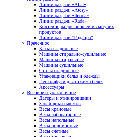
Линии раздачи «Abat»
Линии раздачи «Atesy»
Линии раздачи «Iterma»
Линии раздачи «Rada»
Контейнеры для овощей и сыпучих
продуктов
Линии раздачи "Радапро"
Прачечное
Катки гладильные
Машины стирально-сушильные
Машины стиральные
Машины сушильные
Столы гладильные
Упаковщики белья и одежды
Центрифуги для отжима белья
Аксессуары
Весовое и упаковочное
Датеры и этикировщики
Запайщики пакетов
Весы крановые
Весы лабораторные
Весы напольные
Весы порционные
Весы счетные
Весы торговые