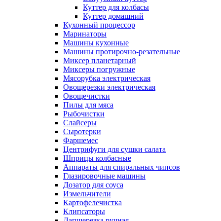
Куттер для колбасы
Куттер домашний
Кухонный процессор
Маринаторы
Машины кухонные
Машины протирочно-резательные
Миксер планетарный
Миксеры погружные
Мясорубка электрическая
Овощерезки электрическая
Овощечистки
Пилы для мяса
Рыбочистки
Слайсеры
Сыротерки
Фаршемес
Центрифуги для сушки салата
Шприцы колбасные
Аппараты для спиральных чипсов
Глазировочные машины
Дозатор для соуса
Измельчители
Картофелечистка
Клипсаторы
Лапшерезка ручная