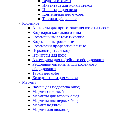
Ведра и отжимы
Инвентарь для мойки стекол
Инвентарь для пола
Контейнеры для мусора
Тележки уборочные
Кофейное
Аппараты для приготовления кофе на песке
Кофеварки капельного типа
Кофемашины автоматические
Кофемашины рожковые
Кофемолки профессиональные
Перколяторы для кофе
Принтеры для кофе
Аксессуары для кофейного оборудования
Расходные материалы для кофейного
оборудования
Турки для кофе
Холодильники для молока
Мармит
Лампы для подогрева блюд
Мармит столовый
Мармиты для вторых блюд
Мармиты для первых блюд
Мармит водяной
Мармит для шоколада