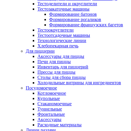
Тестоделители и округлители
Тестозакаточные машины
Формирование батонов
Формирование рогаликов
Формирование французских багетов
Тестоокруглители
Тестоотсадочные машины
Технологические линии
Хлебопекарная печь
Для пиццерии
Аксессуары для пиццы
Печи для пиццы
Инвентарь для пиццерий
Прессы для пиццы
Столы для сбора пиццы
Холодильные витрины для ингредиентов
Посудомоечное
Котломоечное
Купольные
Стаканомоечные
Туннельные
Фронтальные
Аксессуары
Расходные материалы
Линии раздачи