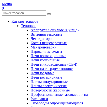
Меню
0
Каталог товаров
Тепловое
Аппараты Sous Vide (Су вид)
Витрины тепловые
Дегидраторы
Котлы пищеварочные
Макароноварки
Пароконвектоматы
Печи конвекционные
Печи коптильные
Печи микроволновые (СВЧ)
Печи на твердом топливе
Печи подовые
Печи ротационные
Плиты индукционные
Плиты электрические
Поверхности жарочные
Профессиональные газовые плиты
Рисоварки
Сковороды опрокидывающиеся