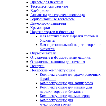
Прессы для печенья
Тестомесы спиральные
Хлеборезки
Аппараты для горячего шоколада
Горизонтальные тестомесы
Дежеопрокидыватели
Кремоварки
Нарезка тортов и бисквита
Для вертикальной нарезки тортов и
бисквита
Для горизонтальной нарезки тортов и
бисквита
Опрыскиватели
Отсадочные и формовочные машины
Отсадочные машины для печенья
Пекарни
Пекарские комплектующие
Комплектующие для дражировочных
барабанов
Комплектующие для лапшерезок
Комплектующие для машин для
нарезки тортов и бисквита
Комплектующие для миксеров
Комплектующие для
мукопросеивателей