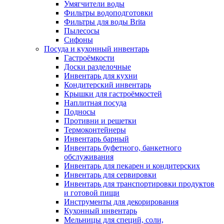
Умягчители воды
Фильтры водоподготовки
Фильтры для воды Brita
Пылесосы
Сифоны
Посуда и кухонный инвентарь
Гастроёмкости
Доски разделочные
Инвентарь для кухни
Кондитерский инвентарь
Крышки для гастроёмкостей
Наплитная посуда
Подносы
Противни и решетки
Термоконтейнеры
Инвентарь барный
Инвентарь буфетного, банкетного
обслуживания
Инвентарь для пекарен и кондитерских
Инвентарь для сервировки
Инвентарь для транспортировки продуктов
и готовой пищи
Инструменты для декорирования
Кухонный инвентарь
Мельницы для специй, соли,