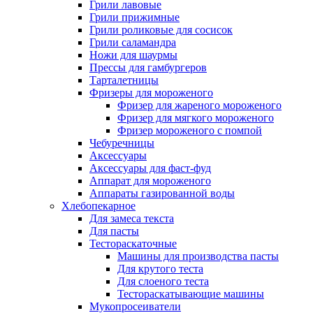
Грили лавовые
Грили прижимные
Грили роликовые для сосисок
Грили саламандра
Ножи для шаурмы
Прессы для гамбургеров
Тарталетницы
Фризеры для мороженого
Фризер для жареного мороженого
Фризер для мягкого мороженого
Фризер мороженого с помпой
Чебуречницы
Аксессуары
Аксессуары для фаст-фуд
Аппарат для мороженого
Аппараты газированной воды
Хлебопекарное
Для замеса текста
Для пасты
Тестораскаточные
Машины для производства пасты
Для крутого теста
Для слоеного теста
Тестораскатывающие машины
Мукопросеиватели