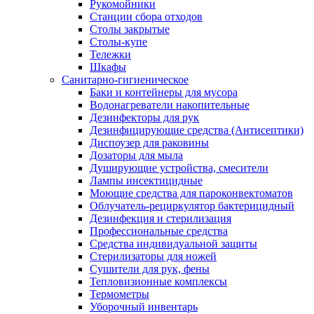
Рукомойники
Станции сбора отходов
Столы закрытые
Столы-купе
Тележки
Шкафы
Санитарно-гигиеническое
Баки и контейнеры для мусора
Водонагреватели накопительные
Дезинфекторы для рук
Дезинфицирующие средства (Антисептики)
Диспоузер для раковины
Дозаторы для мыла
Душирующие устройства, смесители
Лампы инсектицидные
Моющие средства для пароконвектоматов
Облучатель-рециркулятор бактерицидный
Дезинфекция и стерилизация
Профессиональные средства
Средства индивидуальной защиты
Стерилизаторы для ножей
Сушители для рук, фены
Тепловизионные комплексы
Термометры
Уборочный инвентарь