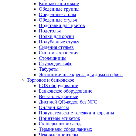
Компакт-прихожие
Обеденные группы
Обеденные столы
Обеденные стулья
Подставки для цветов
Подстолья
Полки для обуви
Полубарные стулья
Сидения стульев
Системы хранения
Столешницы
Стулья для кафе
Табуреты
Эргономичные кресла для дома и офиса
Торговое и банковское
POS оборудование
Банковское оборудование
Весы электронные
Дисплей QR-кодов без NFC
Онлайн-кассы
Покупательские тележки и корзины
Принтеры этикеток
Сканеры штрих-кода
Терминалы сбора данных
Чековые принтеры