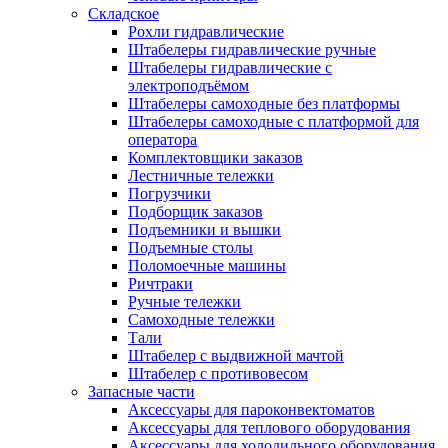
Складское
Рохли гидравлические
Штабелеры гидравлические ручные
Штабелеры гидравлические с
электроподъёмом
Штабелеры самоходные без платформы
Штабелеры самоходные с платформой для
оператора
Комплектовщики заказов
Лестничные тележки
Погрузчики
Подборщик заказов
Подъемники и вышки
Подъемные столы
Поломоечные машины
Ричтраки
Ручные тележки
Самоходные тележки
Тали
Штабелер с выдвижной мачтой
Штабелер с противовесом
Запасные части
Аксессуары для пароконвектоматов
Аксессуары для теплового оборудования
Аксессуары для холодильного оборудования