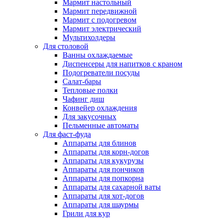
Мармит настольный
Мармит передвижной
Мармит с подогревом
Мармит электрический
Мультихолдеры
Для столовой
Ванны охлаждаемые
Диспенсеры для напитков с краном
Подогреватели посуды
Салат-бары
Тепловые полки
Чафинг диш
Конвейер охлаждения
Для закусочных
Пельменные автоматы
Для фаст-фуда
Аппараты для блинов
Аппараты для корн-догов
Аппараты для кукурузы
Аппараты для пончиков
Аппараты для попкорна
Аппараты для сахарной ваты
Аппараты для хот-догов
Аппараты для шаурмы
Грили для кур