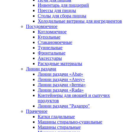
Инвентарь для пиццерий
Прессы для пиццы
Столы для сбора пиццы
Холодильные витрины для ингредиентов
Посудомоечное
Котломоечное
Купольные
Стаканомоечные
Туннельные
Фронтальные
Аксессуары
Расходные материалы
Линии раздачи
Линии раздачи «Abat»
Линии раздачи «Atesy»
Линии раздачи «Iterma»
Линии раздачи «Rada»
Контейнеры для овощей и сыпучих
продуктов
Линии раздачи "Радапро"
Прачечное
Катки гладильные
Машины стирально-сушильные
Машины стиральные