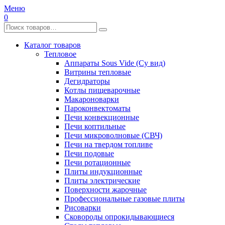
Меню
0
Каталог товаров
Тепловое
Аппараты Sous Vide (Су вид)
Витрины тепловые
Дегидраторы
Котлы пищеварочные
Макароноварки
Пароконвектоматы
Печи конвекционные
Печи коптильные
Печи микроволновые (СВЧ)
Печи на твердом топливе
Печи подовые
Печи ротационные
Плиты индукционные
Плиты электрические
Поверхности жарочные
Профессиональные газовые плиты
Рисоварки
Сковороды опрокидывающиеся