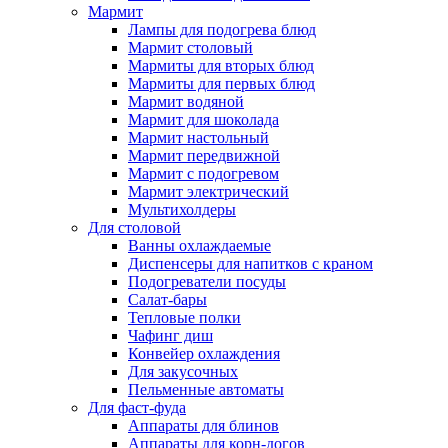
Мармит
Лампы для подогрева блюд
Мармит столовый
Мармиты для вторых блюд
Мармиты для первых блюд
Мармит водяной
Мармит для шоколада
Мармит настольный
Мармит передвижной
Мармит с подогревом
Мармит электрический
Мультихолдеры
Для столовой
Ванны охлаждаемые
Диспенсеры для напитков с краном
Подогреватели посуды
Салат-бары
Тепловые полки
Чафинг диш
Конвейер охлаждения
Для закусочных
Пельменные автоматы
Для фаст-фуда
Аппараты для блинов
Аппараты для корн-догов