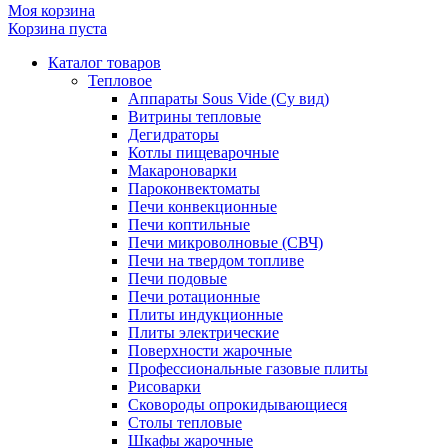
Моя корзина
Корзина пуста
Каталог товаров
Тепловое
Аппараты Sous Vide (Су вид)
Витрины тепловые
Дегидраторы
Котлы пищеварочные
Макароноварки
Пароконвектоматы
Печи конвекционные
Печи коптильные
Печи микроволновые (СВЧ)
Печи на твердом топливе
Печи подовые
Печи ротационные
Плиты индукционные
Плиты электрические
Поверхности жарочные
Профессиональные газовые плиты
Рисоварки
Сковороды опрокидывающиеся
Столы тепловые
Шкафы жарочные