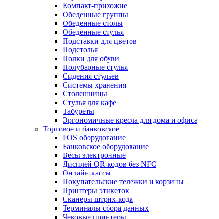
Компакт-прихожие
Обеденные группы
Обеденные столы
Обеденные стулья
Подставки для цветов
Подстолья
Полки для обуви
Полубарные стулья
Сидения стульев
Системы хранения
Столешницы
Стулья для кафе
Табуреты
Эргономичные кресла для дома и офиса
Торговое и банковское
POS оборудование
Банковское оборудование
Весы электронные
Дисплей QR-кодов без NFC
Онлайн-кассы
Покупательские тележки и корзины
Принтеры этикеток
Сканеры штрих-кода
Терминалы сбора данных
Чековые принтеры