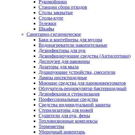
Рукомойники
Станции сбора отходов
Столы закрытые
Столы-купе
Тележки
Шкафы
Санитарно-гигиеническое
Баки и контейнеры для мусора
Водонагреватели накопительные
Дезинфекторы для рук
Дезинфицирующие средства (Антисептики)
Диспоузер для раковины
Дозаторы для мыла
Душирующие устройства, смесители
Лампы инсектицидные
Моющие средства для пароконвектоматов
Облучатель-рециркулятор бактерицидный
Дезинфекция и стерилизация
Профессиональные средства
Средства индивидуальной защиты
Стерилизаторы для ножей
Сушители для рук, фены
Тепловизионные комплексы
Термометры
Уборочный инвентарь