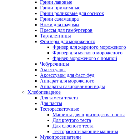
Грили лавовые
Грили прижимные
Грили роликовые для сосисок
Грили саламандра
Ножи для шаурмы
Прессы для гамбургеров
Тарталетницы
Фризеры для мороженого
Фризер для жареного мороженого
Фризер для мягкого мороженого
Фризер мороженого с помпой
Чебуречницы
Аксессуары
Аксессуары для фаст-фуд
Аппарат для мороженого
Аппараты газированной воды
Хлебопекарное
Для замеса текста
Для пасты
Тестораскаточные
Машины для производства пасты
Для крутого теста
Для слоеного теста
Тестораскатывающие машины
Мукопросеиватели