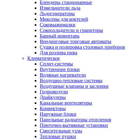
Блендеры стационарные
Измельчители льда
Льдогенераторы
Миксеры для коктелей
Соковыжималки
Сокоохладители и граниторы
Барный инвентарь
Вендинговые торговые автоматы
Сушка и полировка столовых приборов
Для розлива пива
Климатическое
Сплит-системы
Внутренние блоки
Водяные нагреватели
Воздушно-тепловые системы
Воздушные клапаны и заслонки
Гидромодули
Драйкулеры
Канальные вентиляторы
Конвекторы
Наружные блоки
Панельные радиаторы отопления
Приточно-вытяжные установки
Смесительные узлы
Тепловые пушки