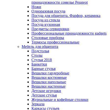
принадлежности сомелье Peugeot
Ножи
Одноразовая посуда
Посуда для общепита. Фарфор, керамика
Посуда из стекла
Посуда кухонная
Предметы сервировки
Профессиональные принадлежности gadgets
Столовые приборы
Термосы профессиональные
Мебель для общепита
Подстолья
Столы
Стулья 2018
Банкетки
Барные стулья
Вешалки гардеробные
Вешалки костюмные
Вешалки напольные
Вешалки настенные
Детские игрушки
Детские стулья
Журнальные и кофейные столики
Зеркала
Каркасы стульев