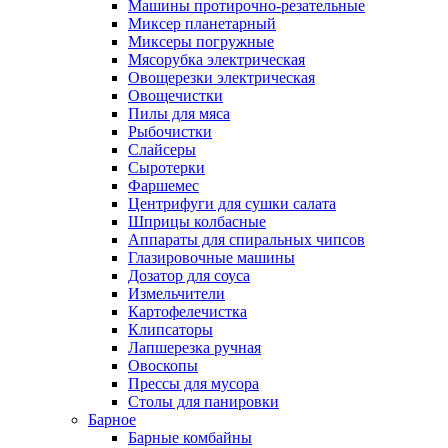
Машины протирочно-резательные
Миксер планетарный
Миксеры погружные
Мясорубка электрическая
Овощерезки электрическая
Овощечистки
Пилы для мяса
Рыбочистки
Слайсеры
Сыротерки
Фаршемес
Центрифуги для сушки салата
Шприцы колбасные
Аппараты для спиральных чипсов
Глазировочные машины
Дозатор для соуса
Измельчители
Картофелечистка
Клипсаторы
Лапшерезка ручная
Овоскопы
Прессы для мусора
Столы для панировки
Барное
Барные комбайны