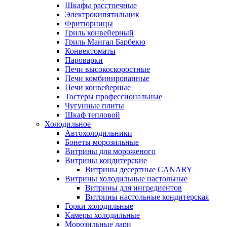
Шкафы расстоечные
Электрокипятильник
Фритюрницы
Гриль конвейерный
Гриль Мангал Барбекю
Конвектоматы
Пароварки
Печи высокоскоростные
Печи комбинированные
Печи конвейерные
Тостеры профессиональные
Чугунные плиты
Шкаф тепловой
Холодильное
Автохолодильники
Бонеты морозильные
Витрины для мороженого
Витрины кондитерские
Витрины десертные CANARY
Витрины холодильные настольные
Витрины для ингредиентов
Витрины настольные кондитерская
Горки холодильные
Камеры холодильные
Морозильные лари