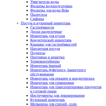
Умягчители воды
Фильтры водоподготовки
Фильтры для воды Brita
Пылесосы
Сифоны
Посуда и кухонный инвентарь
Гастроёмкости
Доски разделочные
Инвентарь для кухни
Кондитерский инвентарь
Крышки для гастроёмкостей
Наплитная посуда
Подносы
Противни и решетки
Термоконтейнеры
Инвентарь барный
Инвентарь буфетного, банкетного
обслуживания
Инвентарь для пекарен и кондитерских
Инвентарь для сервировки
Инвентарь для транспортировки продуктов
и готовой пищи
Инструменты для декорирования
Кухонный инвентарь
Мельницы для специй, соли,