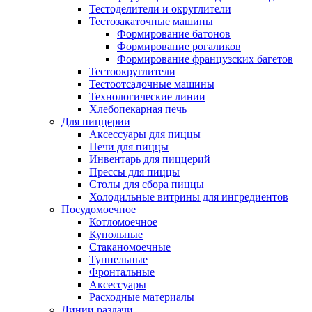
Тестоделители и округлители
Тестозакаточные машины
Формирование батонов
Формирование рогаликов
Формирование французских багетов
Тестоокруглители
Тестоотсадочные машины
Технологические линии
Хлебопекарная печь
Для пиццерии
Аксессуары для пиццы
Печи для пиццы
Инвентарь для пиццерий
Прессы для пиццы
Столы для сбора пиццы
Холодильные витрины для ингредиентов
Посудомоечное
Котломоечное
Купольные
Стаканомоечные
Туннельные
Фронтальные
Аксессуары
Расходные материалы
Линии раздачи