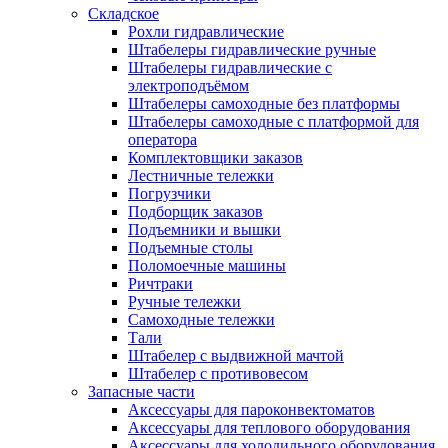
Складское
Рохли гидравлические
Штабелеры гидравлические ручные
Штабелеры гидравлические с
электроподъёмом
Штабелеры самоходные без платформы
Штабелеры самоходные с платформой для
оператора
Комплектовщики заказов
Лестничные тележки
Погрузчики
Подборщик заказов
Подъемники и вышки
Подъемные столы
Поломоечные машины
Ричтраки
Ручные тележки
Самоходные тележки
Тали
Штабелер с выдвижной мачтой
Штабелер с противовесом
Запасные части
Аксессуары для пароконвектоматов
Аксессуары для теплового оборудования
Аксессуары для холодильного оборудования