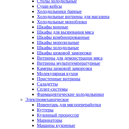
Столы холодильные
Суши-кейсы
Холодильники барные
Холодильные витрины для магазина
Холодильные моноблоки
Шкафы винные
Шкафы для вызревания мяса
Шкафы комбинированные
Шкафы морозильные
Шкафы холодильные
Шкафы шоковой заморозки
Витрины для демонстрации мяса
Витрины мультитемпературные
Камеры шоковой заморозки
Молекулярная кухня
Пристенные витрины
Саладетты
Сплит-системы
Фармацевтические холодильники
Электромеханическое
Инвентарь для мясопереработки
Куттеры
Кухонный процессор
Маринаторы
Машины кухонные