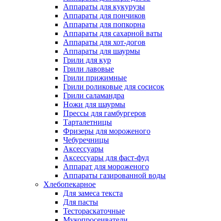
Аппараты для кукурузы
Аппараты для пончиков
Аппараты для попкорна
Аппараты для сахарной ваты
Аппараты для хот-догов
Аппараты для шаурмы
Грили для кур
Грили лавовые
Грили прижимные
Грили роликовые для сосисок
Грили саламандра
Ножи для шаурмы
Прессы для гамбургеров
Тарталетницы
Фризеры для мороженого
Чебуречницы
Аксессуары
Аксессуары для фаст-фуд
Аппарат для мороженого
Аппараты газированной воды
Хлебопекарное
Для замеса текста
Для пасты
Тестораскаточные
Мукопросеиватели