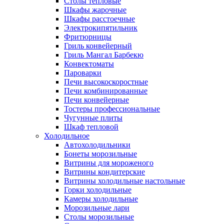
Столы тепловые
Шкафы жарочные
Шкафы расстоечные
Электрокипятильник
Фритюрницы
Гриль конвейерный
Гриль Мангал Барбекю
Конвектоматы
Пароварки
Печи высокоскоростные
Печи комбинированные
Печи конвейерные
Тостеры профессиональные
Чугунные плиты
Шкаф тепловой
Холодильное
Автохолодильники
Бонеты морозильные
Витрины для мороженого
Витрины кондитерские
Витрины холодильные настольные
Горки холодильные
Камеры холодильные
Морозильные лари
Столы морозильные