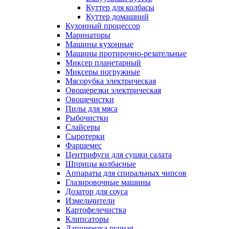
Куттер для колбасы
Куттер домашний
Кухонный процессор
Маринаторы
Машины кухонные
Машины протирочно-резательные
Миксер планетарный
Миксеры погружные
Мясорубка электрическая
Овощерезки электрическая
Овощечистки
Пилы для мяса
Рыбочистки
Слайсеры
Сыротерки
Фаршемес
Центрифуги для сушки салата
Шприцы колбасные
Аппараты для спиральных чипсов
Глазировочные машины
Дозатор для соуса
Измельчители
Картофелечистка
Клипсаторы
Лапшерезка ручная