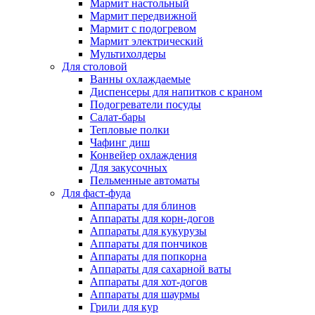
Мармит настольный
Мармит передвижной
Мармит с подогревом
Мармит электрический
Мультихолдеры
Для столовой
Ванны охлаждаемые
Диспенсеры для напитков с краном
Подогреватели посуды
Салат-бары
Тепловые полки
Чафинг диш
Конвейер охлаждения
Для закусочных
Пельменные автоматы
Для фаст-фуда
Аппараты для блинов
Аппараты для корн-догов
Аппараты для кукурузы
Аппараты для пончиков
Аппараты для попкорна
Аппараты для сахарной ваты
Аппараты для хот-догов
Аппараты для шаурмы
Грили для кур