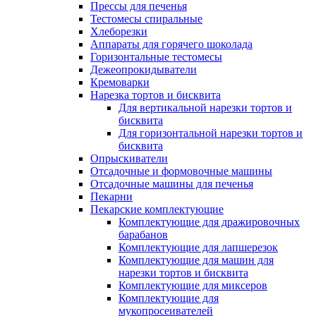
Прессы для печенья
Тестомесы спиральные
Хлеборезки
Аппараты для горячего шоколада
Горизонтальные тестомесы
Дежеопрокидыватели
Кремоварки
Нарезка тортов и бисквита
Для вертикальной нарезки тортов и
бисквита
Для горизонтальной нарезки тортов и
бисквита
Опрыскиватели
Отсадочные и формовочные машины
Отсадочные машины для печенья
Пекарни
Пекарские комплектующие
Комплектующие для дражировочных
барабанов
Комплектующие для лапшерезок
Комплектующие для машин для
нарезки тортов и бисквита
Комплектующие для миксеров
Комплектующие для
мукопросеивателей