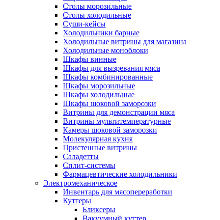
Столы морозильные
Столы холодильные
Суши-кейсы
Холодильники барные
Холодильные витрины для магазина
Холодильные моноблоки
Шкафы винные
Шкафы для вызревания мяса
Шкафы комбинированные
Шкафы морозильные
Шкафы холодильные
Шкафы шоковой заморозки
Витрины для демонстрации мяса
Витрины мультитемпературные
Камеры шоковой заморозки
Молекулярная кухня
Пристенные витрины
Саладетты
Сплит-системы
Фармацевтические холодильники
Электромеханическое
Инвентарь для мясопереработки
Куттеры
Бликсеры
Вакуумный куттер