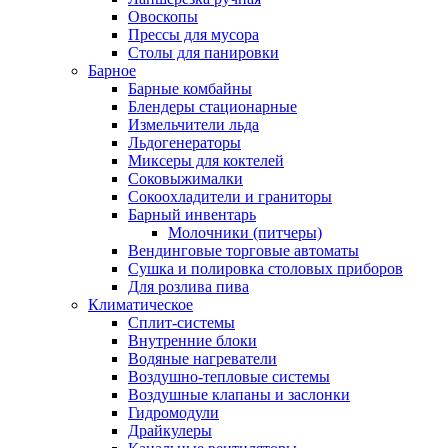
Овоскопы
Прессы для мусора
Столы для панировки
Барное
Барные комбайны
Блендеры стационарные
Измельчители льда
Льдогенераторы
Миксеры для коктелей
Соковыжималки
Сокоохладители и граниторы
Барный инвентарь
Молочники (питчеры)
Вендинговые торговые автоматы
Сушка и полировка столовых приборов
Для розлива пива
Климатическое
Сплит-системы
Внутренние блоки
Водяные нагреватели
Воздушно-тепловые системы
Воздушные клапаны и заслонки
Гидромодули
Драйкулеры