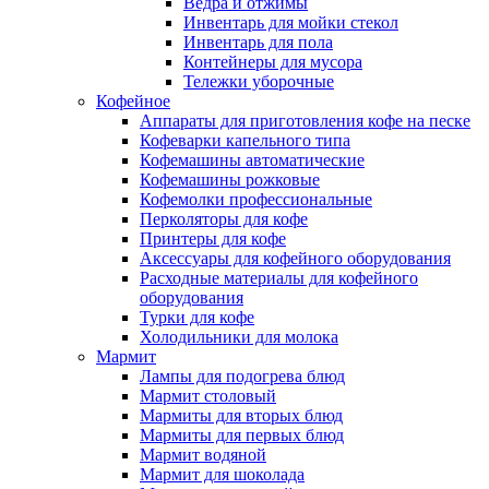
Ведра и отжимы
Инвентарь для мойки стекол
Инвентарь для пола
Контейнеры для мусора
Тележки уборочные
Кофейное
Аппараты для приготовления кофе на песке
Кофеварки капельного типа
Кофемашины автоматические
Кофемашины рожковые
Кофемолки профессиональные
Перколяторы для кофе
Принтеры для кофе
Аксессуары для кофейного оборудования
Расходные материалы для кофейного
оборудования
Турки для кофе
Холодильники для молока
Мармит
Лампы для подогрева блюд
Мармит столовый
Мармиты для вторых блюд
Мармиты для первых блюд
Мармит водяной
Мармит для шоколада