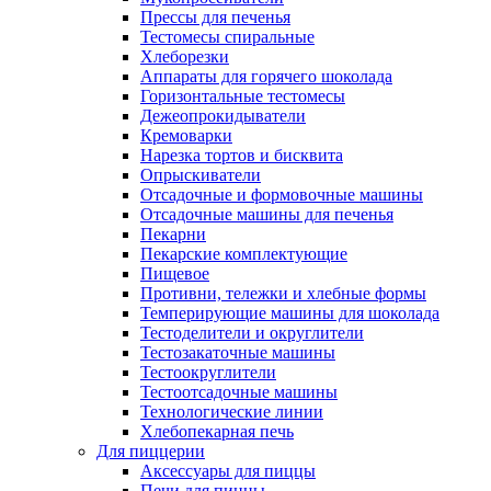
Прессы для печенья
Тестомесы спиральные
Хлеборезки
Аппараты для горячего шоколада
Горизонтальные тестомесы
Дежеопрокидыватели
Кремоварки
Нарезка тортов и бисквита
Опрыскиватели
Отсадочные и формовочные машины
Отсадочные машины для печенья
Пекарни
Пекарские комплектующие
Пищевое
Противни, тележки и хлебные формы
Темперирующие машины для шоколада
Тестоделители и округлители
Тестозакаточные машины
Тестоокруглители
Тестоотсадочные машины
Технологические линии
Хлебопекарная печь
Для пиццерии
Аксессуары для пиццы
Печи для пиццы