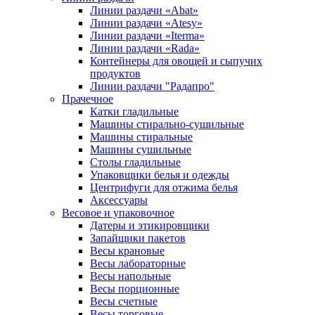
Линии раздачи «Abat»
Линии раздачи «Atesy»
Линии раздачи «Iterma»
Линии раздачи «Rada»
Контейнеры для овощей и сыпучих
продуктов
Линии раздачи "Радапро"
Прачечное
Катки гладильные
Машины стирально-сушильные
Машины стиральные
Машины сушильные
Столы гладильные
Упаковщики белья и одежды
Центрифуги для отжима белья
Аксессуары
Весовое и упаковочное
Датеры и этикировщики
Запайщики пакетов
Весы крановые
Весы лабораторные
Весы напольные
Весы порционные
Весы счетные
Весы торговые