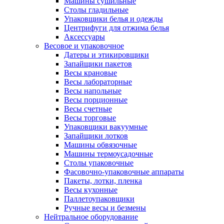
Машины сушильные
Столы гладильные
Упаковщики белья и одежды
Центрифуги для отжима белья
Аксессуары
Весовое и упаковочное
Датеры и этикировщики
Запайщики пакетов
Весы крановые
Весы лабораторные
Весы напольные
Весы порционные
Весы счетные
Весы торговые
Упаковщики вакуумные
Запайщики лотков
Машины обвязочные
Машины термоусадочные
Столы упаковочные
Фасовочно-упаковочные аппараты
Пакеты, лотки, пленка
Весы кухонные
Паллетоупаковщики
Ручные весы и безмены
Нейтральное оборудование