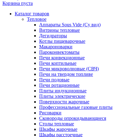
Корзина пуста
Каталог товаров
Тепловое
Аппараты Sous Vide (Су вид)
Витрины тепловые
Дегидраторы
Котлы пищеварочные
Макароноварки
Пароконвектоматы
Печи конвекционные
Печи коптильные
Печи микроволновые (СВЧ)
Печи на твердом топливе
Печи подовые
Печи ротационные
Плиты индукционные
Плиты электрические
Поверхности жарочные
Профессиональные газовые плиты
Рисоварки
Сковороды опрокидывающиеся
Столы тепловые
Шкафы жарочные
Шкафы расстоечные