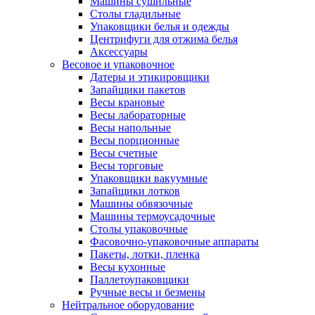
Машины сушильные
Столы гладильные
Упаковщики белья и одежды
Центрифуги для отжима белья
Аксессуары
Весовое и упаковочное
Датеры и этикировщики
Запайщики пакетов
Весы крановые
Весы лабораторные
Весы напольные
Весы порционные
Весы счетные
Весы торговые
Упаковщики вакуумные
Запайщики лотков
Машины обвязочные
Машины термоусадочные
Столы упаковочные
Фасовочно-упаковочные аппараты
Пакеты, лотки, пленка
Весы кухонные
Паллетоупаковщики
Ручные весы и безмены
Нейтральное оборудование