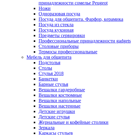
принадлежности сомелье Peugeot
Ножи
Одноразовая посуда
Посуда для общепита. Фарфор, керамика
Посуда из стекла
Посуда кухонная
Предметы сервировки
Профессиональные принадлежности gadgets
Столовые приборы
Термосы профессиональные
Мебель для общепита
Подстолья
Столы
Стулья 2018
Банкетки
Барные стулья
Вешалки гардеробные
Вешалки костюмные
Вешалки напольные
Вешалки настенные
Детские игрушки
Детские стулья
Журнальные и кофейные столики
Зеркала
Каркасы стульев