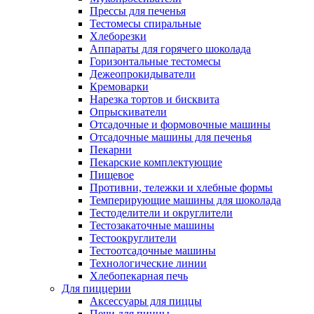
Прессы для печенья
Тестомесы спиральные
Хлеборезки
Аппараты для горячего шоколада
Горизонтальные тестомесы
Дежеопрокидыватели
Кремоварки
Нарезка тортов и бисквита
Опрыскиватели
Отсадочные и формовочные машины
Отсадочные машины для печенья
Пекарни
Пекарские комплектующие
Пищевое
Противни, тележки и хлебные формы
Темперирующие машины для шоколада
Тестоделители и округлители
Тестозакаточные машины
Тестоокруглители
Тестоотсадочные машины
Технологические линии
Хлебопекарная печь
Для пиццерии
Аксессуары для пиццы
Печи для пиццы