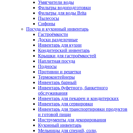
Умягчители воды
Фильтры водоподготовки
Фильтры для воды Brita
Пылесосы
Сифоны
Посуда и кухонный инвентарь
Гастроёмкости
Доски разделочные
Инвентарь для кухни
Кондитерский инвентарь
Крышки для гастроёмкостей
Наплитная посуда
Подносы
Противни и решетки
Термоконтейнеры
Инвентарь барный
Инвентарь буфетного, банкетного
обслуживания
Инвентарь для пекарен и кондитерских
Инвентарь для сервировки
Инвентарь для транспортировки продуктов
и готовой пищи
Инструменты для декорирования
Кухонный инвентарь
Мельницы для специй, соли,