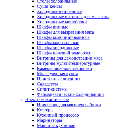
Столы холодильные
Суши-кейсы
Холодильники барные
Холодильные витрины для магазина
Холодильные моноблоки
Шкафы винные
Шкафы для вызревания мяса
Шкафы комбинированные
Шкафы морозильные
Шкафы холодильные
Шкафы шоковой заморозки
Витрины для демонстрации мяса
Витрины мультитемпературные
Камеры шоковой заморозки
Молекулярная кухня
Пристенные витрины
Саладетты
Сплит-системы
Фармацевтические холодильники
Электромеханическое
Инвентарь для мясопереработки
Куттеры
Кухонный процессор
Маринаторы
Машины кухонные