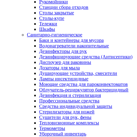
Рукомойники
Станции сбора отходов
Столы закрытые
Столы-купе
Тележки
Шкафы
Санитарно-гигиеническое
Баки и контейнеры для мусора
Водонагреватели накопительные
Дезинфекторы для рук
Дезинфицирующие средства (Антисептики)
Диспоузер для раковины
Дозаторы для мыла
Душирующие устройства, смесители
Лампы инсектицидные
Моющие средства для пароконвектоматов
Облучатель-рециркулятор бактерицидный
Дезинфекция и стерилизация
Профессиональные средства
Средства индивидуальной защиты
Стерилизаторы для ножей
Сушители для рук, фены
Тепловизионные комплексы
Термометры
Уборочный инвентарь