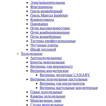
Электрокипятильник
Фритюрницы
Гриль конвейерный
Гриль Мангал Барбекю
Конвектоматы
Пароварки
Печи высокоскоростные
Печи комбинированные
Печи конвейерные
Тостеры профессиональные
Чугунные плиты
Шкаф тепловой
Холодильное
Автохолодильники
Бонеты морозильные
Витрины для мороженого
Витрины кондитерские
Витрины десертные CANARY
Витрины холодильные настольные
Витрины для ингредиентов
Витрины настольные кондитерская
Горки холодильные
Камеры холодильные
Морозильные лари
Столы морозильные