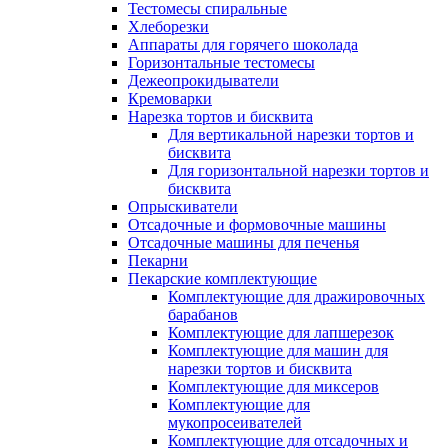
Тестомесы спиральные
Хлеборезки
Аппараты для горячего шоколада
Горизонтальные тестомесы
Дежеопрокидыватели
Кремоварки
Нарезка тортов и бисквита
Для вертикальной нарезки тортов и
бисквита
Для горизонтальной нарезки тортов и
бисквита
Опрыскиватели
Отсадочные и формовочные машины
Отсадочные машины для печенья
Пекарни
Пекарские комплектующие
Комплектующие для дражировочных
барабанов
Комплектующие для лапшерезок
Комплектующие для машин для
нарезки тортов и бисквита
Комплектующие для миксеров
Комплектующие для
мукопросеивателей
Комплектующие для отсадочных и