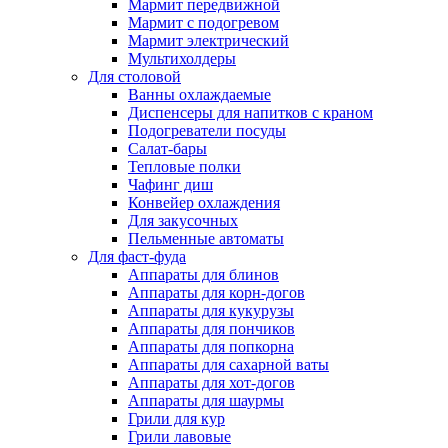
Мармит передвижной
Мармит с подогревом
Мармит электрический
Мультихолдеры
Для столовой
Ванны охлаждаемые
Диспенсеры для напитков с краном
Подогреватели посуды
Салат-бары
Тепловые полки
Чафинг диш
Конвейер охлаждения
Для закусочных
Пельменные автоматы
Для фаст-фуда
Аппараты для блинов
Аппараты для корн-догов
Аппараты для кукурузы
Аппараты для пончиков
Аппараты для попкорна
Аппараты для сахарной ваты
Аппараты для хот-догов
Аппараты для шаурмы
Грили для кур
Грили лавовые