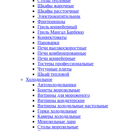
Столы тепловые
Шкафы жарочные
Шкафы расстоечные
Электрокипятильник
Фритюрницы
Гриль конвейерный
Гриль Мангал Барбекю
Конвектоматы
Пароварки
Печи высокоскоростные
Печи комбинированные
Печи конвейерные
Тостеры профессиональные
Чугунные плиты
Шкаф тепловой
Холодильное
Автохолодильники
Бонеты морозильные
Витрины для мороженого
Витрины кондитерские
Витрины холодильные настольные
Горки холодильные
Камеры холодильные
Морозильные лари
Столы морозильные