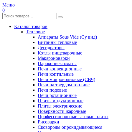
Меню
0
Каталог товаров
Тепловое
Аппараты Sous Vide (Су вид)
Витрины тепловые
Дегидраторы
Котлы пищеварочные
Макароноварки
Пароконвектоматы
Печи конвекционные
Печи коптильные
Печи микроволновые (СВЧ)
Печи на твердом топливе
Печи подовые
Печи ротационные
Плиты индукционные
Плиты электрические
Поверхности жарочные
Профессиональные газовые плиты
Рисоварки
Сковороды опрокидывающиеся