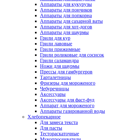
Аппараты для кукурузы
Аппараты для пончиков
Аппараты для попкорна
Аппараты для сахарной ваты
Аппараты для хот-догов
Аппараты для шаурмы
Грили для кур
Грили лавовые
Грили прижимные
Грили роликовые для сосисок
Грили саламандра
Ножи для шаурмы
Прессы для гамбургеров
Тарталетницы
Фризеры для мороженого
Чебуречницы
Аксессуары
Аксессуары для фаст-фуд
Аппарат для мороженого
Аппараты газированной воды
Хлебопекарное
Для замеса текста
Для пасты
Тестораскаточные
Мукопросеиватели