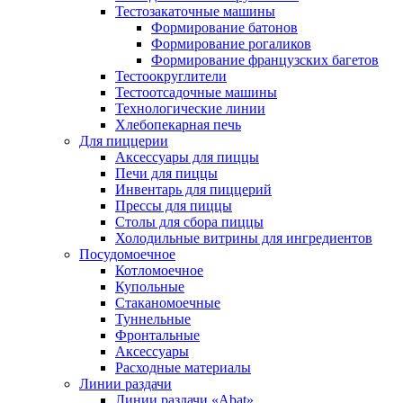
Тестозакаточные машины
Формирование батонов
Формирование рогаликов
Формирование французских багетов
Тестоокруглители
Тестоотсадочные машины
Технологические линии
Хлебопекарная печь
Для пиццерии
Аксессуары для пиццы
Печи для пиццы
Инвентарь для пиццерий
Прессы для пиццы
Столы для сбора пиццы
Холодильные витрины для ингредиентов
Посудомоечное
Котломоечное
Купольные
Стаканомоечные
Туннельные
Фронтальные
Аксессуары
Расходные материалы
Линии раздачи
Линии раздачи «Abat»