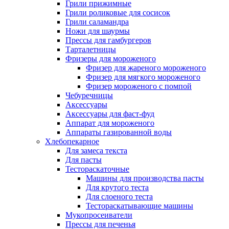
Грили прижимные
Грили роликовые для сосисок
Грили саламандра
Ножи для шаурмы
Прессы для гамбургеров
Тарталетницы
Фризеры для мороженого
Фризер для жареного мороженого
Фризер для мягкого мороженого
Фризер мороженого с помпой
Чебуречницы
Аксессуары
Аксессуары для фаст-фуд
Аппарат для мороженого
Аппараты газированной воды
Хлебопекарное
Для замеса текста
Для пасты
Тестораскаточные
Машины для производства пасты
Для крутого теста
Для слоеного теста
Тестораскатывающие машины
Мукопросеиватели
Прессы для печенья