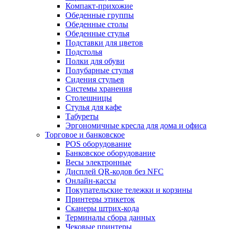
Компакт-прихожие
Обеденные группы
Обеденные столы
Обеденные стулья
Подставки для цветов
Подстолья
Полки для обуви
Полубарные стулья
Сидения стульев
Системы хранения
Столешницы
Стулья для кафе
Табуреты
Эргономичные кресла для дома и офиса
Торговое и банковское
POS оборудование
Банковское оборудование
Весы электронные
Дисплей QR-кодов без NFC
Онлайн-кассы
Покупательские тележки и корзины
Принтеры этикеток
Сканеры штрих-кода
Терминалы сбора данных
Чековые принтеры