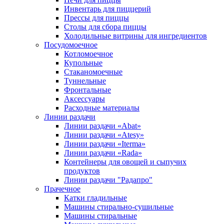
Инвентарь для пиццерий
Прессы для пиццы
Столы для сбора пиццы
Холодильные витрины для ингредиентов
Посудомоечное
Котломоечное
Купольные
Стаканомоечные
Туннельные
Фронтальные
Аксессуары
Расходные материалы
Линии раздачи
Линии раздачи «Abat»
Линии раздачи «Atesy»
Линии раздачи «Iterma»
Линии раздачи «Rada»
Контейнеры для овощей и сыпучих
продуктов
Линии раздачи "Радапро"
Прачечное
Катки гладильные
Машины стирально-сушильные
Машины стиральные