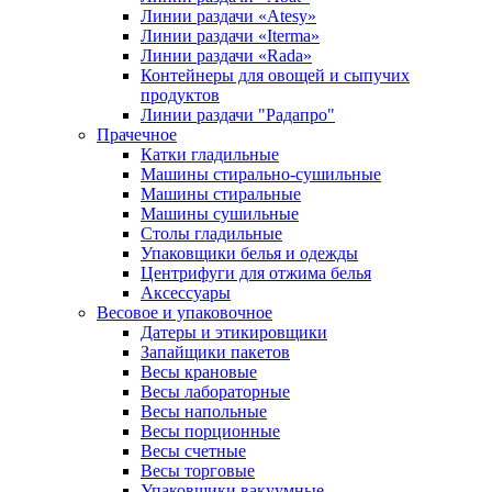
Линии раздачи «Atesy»
Линии раздачи «Iterma»
Линии раздачи «Rada»
Контейнеры для овощей и сыпучих
продуктов
Линии раздачи "Радапро"
Прачечное
Катки гладильные
Машины стирально-сушильные
Машины стиральные
Машины сушильные
Столы гладильные
Упаковщики белья и одежды
Центрифуги для отжима белья
Аксессуары
Весовое и упаковочное
Датеры и этикировщики
Запайщики пакетов
Весы крановые
Весы лабораторные
Весы напольные
Весы порционные
Весы счетные
Весы торговые
Упаковщики вакуумные