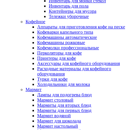
Инвентарь для мойки стекол
Инвентарь для пола
Контейнеры для мусора
Тележки уборочные
Кофейное
Аппараты для приготовления кофе на песке
Кофеварки капельного типа
Кофемашины автоматические
Кофемашины рожковые
Кофемолки профессиональные
Перколяторы для кофе
Принтеры для кофе
Аксессуары для кофейного оборудования
Расходные материалы для кофейного
оборудования
Турки для кофе
Холодильники для молока
Мармит
Лампы для подогрева блюд
Мармит столовый
Мармиты для вторых блюд
Мармиты для первых блюд
Мармит водяной
Мармит для шоколада
Мармит настольный