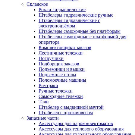
Складское
Рохли гидравлические
Штабелеры гидравлические ручные
Штабелеры гидравлические с
электроподъёмом
Штабелеры самоходные без платформы
Штабелеры самоходные с платформой для
оператора
Комплектовщики заказов
Лестничные тележки
Погрузчики
Подборщик заказов
Подъемники и вышки
Подъемные столы
Поломоечные машины
Ричтраки
Ручные тележки
Самоходные тележки
Тали
Штабелер с выдвижной мачтой
Штабелер с противовесом
Запасные части
Аксессуары для пароконвектоматов
Аксессуары для теплового оборудования
Аксессуары для холодильного оборудования