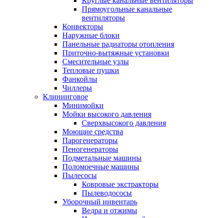
Круглые канальные вентиляторы
Прямоугольные канальные
вентиляторы
Конвекторы
Наружные блоки
Панельные радиаторы отопления
Приточно-вытяжные установки
Смесительные узлы
Тепловые пушки
Фанкойлы
Чиллеры
Клининговое
Минимойки
Мойки высокого давления
Сверхвысокого давления
Моющие средства
Парогенераторы
Пеногенераторы
Подметальные машины
Поломоечные машины
Пылесосы
Ковровые экстракторы
Пылеводососы
Уборочный инвентарь
Ведра и отжимы