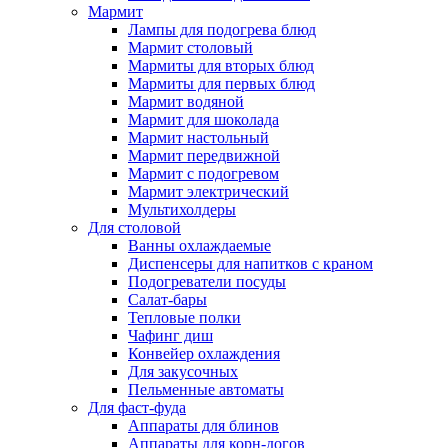
Мармит
Лампы для подогрева блюд
Мармит столовый
Мармиты для вторых блюд
Мармиты для первых блюд
Мармит водяной
Мармит для шоколада
Мармит настольный
Мармит передвижной
Мармит с подогревом
Мармит электрический
Мультихолдеры
Для столовой
Ванны охлаждаемые
Диспенсеры для напитков с краном
Подогреватели посуды
Салат-бары
Тепловые полки
Чафинг диш
Конвейер охлаждения
Для закусочных
Пельменные автоматы
Для фаст-фуда
Аппараты для блинов
Аппараты для корн-догов