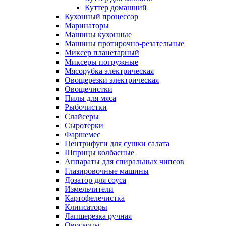
Куттер домашний
Кухонный процессор
Маринаторы
Машины кухонные
Машины протирочно-резательные
Миксер планетарный
Миксеры погружные
Мясорубка электрическая
Овощерезки электрическая
Овощечистки
Пилы для мяса
Рыбочистки
Слайсеры
Сыротерки
Фаршемес
Центрифуги для сушки салата
Шприцы колбасные
Аппараты для спиральных чипсов
Глазировочные машины
Дозатор для соуса
Измельчители
Картофелечистка
Клипсаторы
Лапшерезка ручная
Овоскопы