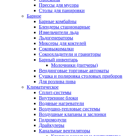
Прессы для мусора
Столы для панировки
Барное
Барные комбайны
Блендеры стационарные
Измельчители льда
Льдогенераторы
Миксеры для коктелей
Соковыжималки
Сокоохладители и граниторы
Барный инвентарь
Молочники (питчеры)
Вендинговые торговые автоматы
Сушка и полировка столовых приборов
Для розлива пива
Климатическое
Сплит-системы
Внутренние блоки
Водяные нагреватели
Воздушно-тепловые системы
Воздушные клапаны и заслонки
Гидромодули
Драйкулеры
Канальные вентиляторы