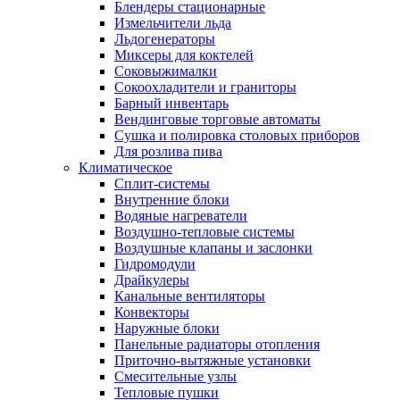
Блендеры стационарные
Измельчители льда
Льдогенераторы
Миксеры для коктелей
Соковыжималки
Сокоохладители и граниторы
Барный инвентарь
Вендинговые торговые автоматы
Сушка и полировка столовых приборов
Для розлива пива
Климатическое
Сплит-системы
Внутренние блоки
Водяные нагреватели
Воздушно-тепловые системы
Воздушные клапаны и заслонки
Гидромодули
Драйкулеры
Канальные вентиляторы
Конвекторы
Наружные блоки
Панельные радиаторы отопления
Приточно-вытяжные установки
Смесительные узлы
Тепловые пушки