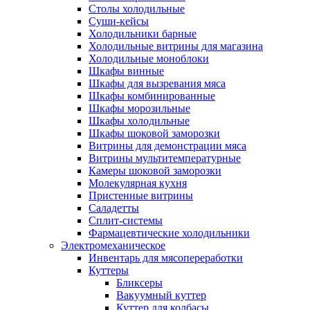
Столы холодильные
Суши-кейсы
Холодильники барные
Холодильные витрины для магазина
Холодильные моноблоки
Шкафы винные
Шкафы для вызревания мяса
Шкафы комбинированные
Шкафы морозильные
Шкафы холодильные
Шкафы шоковой заморозки
Витрины для демонстрации мяса
Витрины мультитемпературные
Камеры шоковой заморозки
Молекулярная кухня
Пристенные витрины
Саладетты
Сплит-системы
Фармацевтические холодильники
Электромеханическое
Инвентарь для мясопереработки
Куттеры
Бликсеры
Вакуумный куттер
Куттер для колбасы