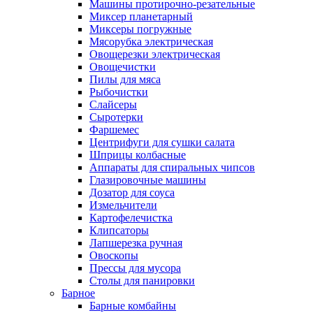
Машины протирочно-резательные
Миксер планетарный
Миксеры погружные
Мясорубка электрическая
Овощерезки электрическая
Овощечистки
Пилы для мяса
Рыбочистки
Слайсеры
Сыротерки
Фаршемес
Центрифуги для сушки салата
Шприцы колбасные
Аппараты для спиральных чипсов
Глазировочные машины
Дозатор для соуса
Измельчители
Картофелечистка
Клипсаторы
Лапшерезка ручная
Овоскопы
Прессы для мусора
Столы для панировки
Барное
Барные комбайны