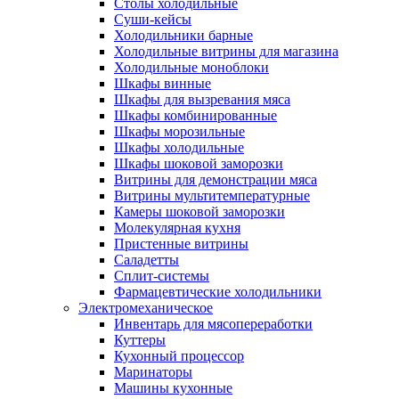
Столы холодильные
Суши-кейсы
Холодильники барные
Холодильные витрины для магазина
Холодильные моноблоки
Шкафы винные
Шкафы для вызревания мяса
Шкафы комбинированные
Шкафы морозильные
Шкафы холодильные
Шкафы шоковой заморозки
Витрины для демонстрации мяса
Витрины мультитемпературные
Камеры шоковой заморозки
Молекулярная кухня
Пристенные витрины
Саладетты
Сплит-системы
Фармацевтические холодильники
Электромеханическое
Инвентарь для мясопереработки
Куттеры
Кухонный процессор
Маринаторы
Машины кухонные