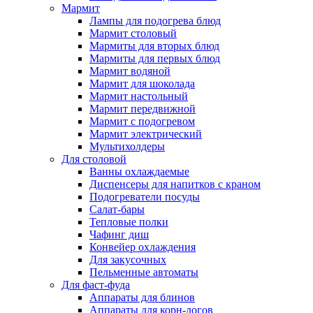
Мармит
Лампы для подогрева блюд
Мармит столовый
Мармиты для вторых блюд
Мармиты для первых блюд
Мармит водяной
Мармит для шоколада
Мармит настольный
Мармит передвижной
Мармит с подогревом
Мармит электрический
Мультихолдеры
Для столовой
Ванны охлаждаемые
Диспенсеры для напитков с краном
Подогреватели посуды
Салат-бары
Тепловые полки
Чафинг диш
Конвейер охлаждения
Для закусочных
Пельменные автоматы
Для фаст-фуда
Аппараты для блинов
Аппараты для корн-догов