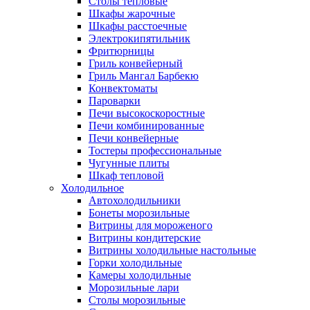
Столы тепловые
Шкафы жарочные
Шкафы расстоечные
Электрокипятильник
Фритюрницы
Гриль конвейерный
Гриль Мангал Барбекю
Конвектоматы
Пароварки
Печи высокоскоростные
Печи комбинированные
Печи конвейерные
Тостеры профессиональные
Чугунные плиты
Шкаф тепловой
Холодильное
Автохолодильники
Бонеты морозильные
Витрины для мороженого
Витрины кондитерские
Витрины холодильные настольные
Горки холодильные
Камеры холодильные
Морозильные лари
Столы морозильные