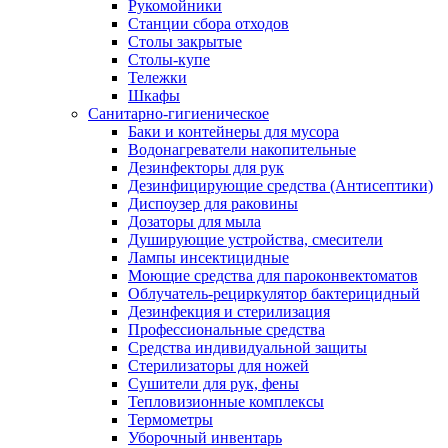
Рукомойники
Станции сбора отходов
Столы закрытые
Столы-купе
Тележки
Шкафы
Санитарно-гигиеническое
Баки и контейнеры для мусора
Водонагреватели накопительные
Дезинфекторы для рук
Дезинфицирующие средства (Антисептики)
Диспоузер для раковины
Дозаторы для мыла
Душирующие устройства, смесители
Лампы инсектицидные
Моющие средства для пароконвектоматов
Облучатель-рециркулятор бактерицидный
Дезинфекция и стерилизация
Профессиональные средства
Средства индивидуальной защиты
Стерилизаторы для ножей
Сушители для рук, фены
Тепловизионные комплексы
Термометры
Уборочный инвентарь