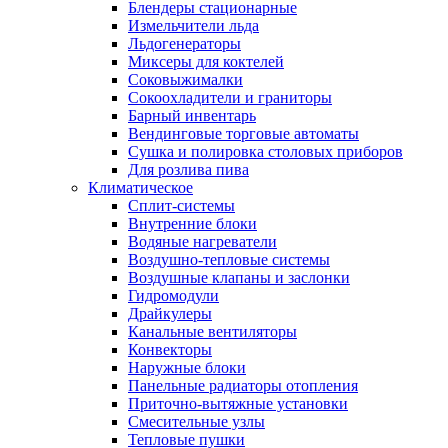
Блендеры стационарные
Измельчители льда
Льдогенераторы
Миксеры для коктелей
Соковыжималки
Сокоохладители и граниторы
Барный инвентарь
Вендинговые торговые автоматы
Сушка и полировка столовых приборов
Для розлива пива
Климатическое
Сплит-системы
Внутренние блоки
Водяные нагреватели
Воздушно-тепловые системы
Воздушные клапаны и заслонки
Гидромодули
Драйкулеры
Канальные вентиляторы
Конвекторы
Наружные блоки
Панельные радиаторы отопления
Приточно-вытяжные установки
Смесительные узлы
Тепловые пушки