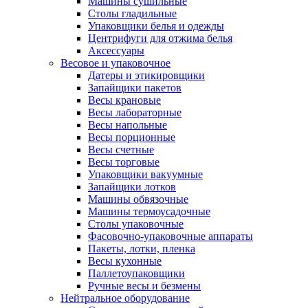
Машины сушильные
Столы гладильные
Упаковщики белья и одежды
Центрифуги для отжима белья
Аксессуары
Весовое и упаковочное
Датеры и этикировщики
Запайщики пакетов
Весы крановые
Весы лабораторные
Весы напольные
Весы порционные
Весы счетные
Весы торговые
Упаковщики вакуумные
Запайщики лотков
Машины обвязочные
Машины термоусадочные
Столы упаковочные
Фасовочно-упаковочные аппараты
Пакеты, лотки, пленка
Весы кухонные
Паллетоупаковщики
Ручные весы и безмены
Нейтральное оборудование