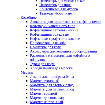
Инвентарь для мойки стекол
Инвентарь для пола
Контейнеры для мусора
Тележки уборочные
Кофейное
Аппараты для приготовления кофе на песке
Кофеварки капельного типа
Кофемашины автоматические
Кофемашины рожковые
Кофемолки профессиональные
Перколяторы для кофе
Принтеры для кофе
Аксессуары для кофейного оборудования
Расходные материалы для кофейного
оборудования
Турки для кофе
Холодильники для молока
Мармит
Лампы для подогрева блюд
Мармит столовый
Мармиты для вторых блюд
Мармиты для первых блюд
Мармит водяной
Мармит для шоколада
Мармит настольный