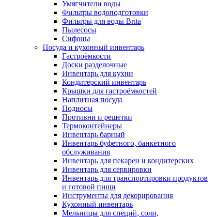
Умягчители воды
Фильтры водоподготовки
Фильтры для воды Brita
Пылесосы
Сифоны
Посуда и кухонный инвентарь
Гастроёмкости
Доски разделочные
Инвентарь для кухни
Кондитерский инвентарь
Крышки для гастроёмкостей
Наплитная посуда
Подносы
Противни и решетки
Термоконтейнеры
Инвентарь барный
Инвентарь буфетного, банкетного
обслуживания
Инвентарь для пекарен и кондитерских
Инвентарь для сервировки
Инвентарь для транспортировки продуктов
и готовой пищи
Инструменты для декорирования
Кухонный инвентарь
Мельницы для специй, соли,