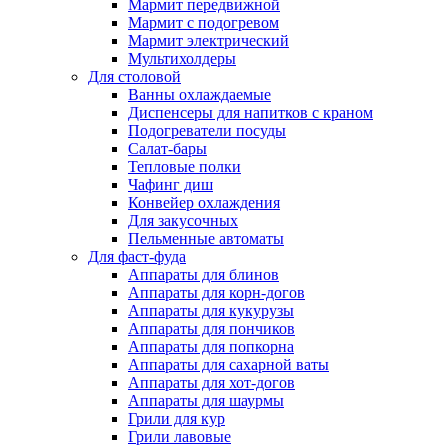
Мармит передвижной
Мармит с подогревом
Мармит электрический
Мультихолдеры
Для столовой
Ванны охлаждаемые
Диспенсеры для напитков с краном
Подогреватели посуды
Салат-бары
Тепловые полки
Чафинг диш
Конвейер охлаждения
Для закусочных
Пельменные автоматы
Для фаст-фуда
Аппараты для блинов
Аппараты для корн-догов
Аппараты для кукурузы
Аппараты для пончиков
Аппараты для попкорна
Аппараты для сахарной ваты
Аппараты для хот-догов
Аппараты для шаурмы
Грили для кур
Грили лавовые