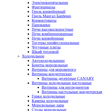
Электрокипятильник
Фритюрницы
Гриль конвейерный
Гриль Мангал Барбекю
Конвектоматы
Пароварки
Печи высокоскоростные
Печи комбинированные
Печи конвейерные
Тостеры профессиональные
Чугунные плиты
Шкаф тепловой
Холодильное
Автохолодильники
Бонеты морозильные
Витрины для мороженого
Витрины кондитерские
Витрины десертные CANARY
Витрины холодильные настольные
Витрины для ингредиентов
Витрины настольные кондитерская
Горки холодильные
Камеры холодильные
Морозильные лари
Столы морозильные