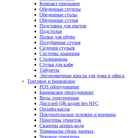
Компакт-прихожие
Обеденные группы
Обеденные столы
Обеденные стулья
Подставки для цветов
Подстолья
Полки для обуви
Полубарные стулья
Сидения стульев
Системы хранения
Столешницы
Стулья для кафе
Табуреты
Эргономичные кресла для дома и офиса
Торговое и банковское
POS оборудование
Банковское оборудование
Весы электронные
Дисплей QR-кодов без NFC
Онлайн-кассы
Покупательские тележки и корзины
Принтеры этикеток
Сканеры штрих-кода
Терминалы сбора данных
Чековые принтеры