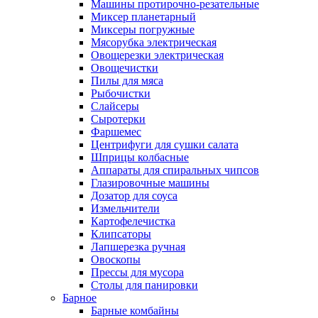
Машины протирочно-резательные
Миксер планетарный
Миксеры погружные
Мясорубка электрическая
Овощерезки электрическая
Овощечистки
Пилы для мяса
Рыбочистки
Слайсеры
Сыротерки
Фаршемес
Центрифуги для сушки салата
Шприцы колбасные
Аппараты для спиральных чипсов
Глазировочные машины
Дозатор для соуса
Измельчители
Картофелечистка
Клипсаторы
Лапшерезка ручная
Овоскопы
Прессы для мусора
Столы для панировки
Барное
Барные комбайны