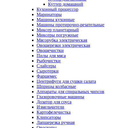
Куттер домашний
Кухонный процессор
Маринаторы
Машины кухонные
Машины протирочно-резательные
Миксер планетарный
Миксеры погружные
Мясорубка электрическая
Овощерезки электрическая
Овощечистки
Пилы для мяса
Рыбочистки
Слайсеры
Сыротерки
Фаршемес
Центрифуги для сушки салата
Шприцы колбасные
Аппараты для спиральных чипсов
Глазировочные машины
Дозатор для соуса
Измельчители
Картофелечистка
Клипсаторы
Лапшерезка ручная
Овоскопы