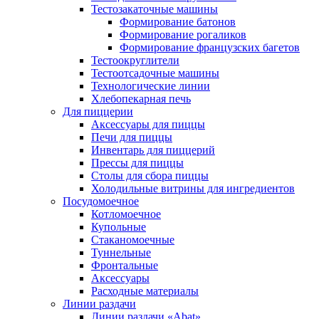
Тестозакаточные машины
Формирование батонов
Формирование рогаликов
Формирование французских багетов
Тестоокруглители
Тестоотсадочные машины
Технологические линии
Хлебопекарная печь
Для пиццерии
Аксессуары для пиццы
Печи для пиццы
Инвентарь для пиццерий
Прессы для пиццы
Столы для сбора пиццы
Холодильные витрины для ингредиентов
Посудомоечное
Котломоечное
Купольные
Стаканомоечные
Туннельные
Фронтальные
Аксессуары
Расходные материалы
Линии раздачи
Линии раздачи «Abat»