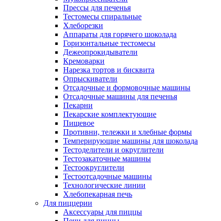
Прессы для печенья
Тестомесы спиральные
Хлеборезки
Аппараты для горячего шоколада
Горизонтальные тестомесы
Дежеопрокидыватели
Кремоварки
Нарезка тортов и бисквита
Опрыскиватели
Отсадочные и формовочные машины
Отсадочные машины для печенья
Пекарни
Пекарские комплектующие
Пищевое
Противни, тележки и хлебные формы
Темперирующие машины для шоколада
Тестоделители и округлители
Тестозакаточные машины
Тестоокруглители
Тестоотсадочные машины
Технологические линии
Хлебопекарная печь
Для пиццерии
Аксессуары для пиццы
Печи для пиццы