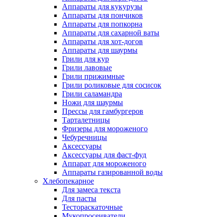
Аппараты для кукурузы
Аппараты для пончиков
Аппараты для попкорна
Аппараты для сахарной ваты
Аппараты для хот-догов
Аппараты для шаурмы
Грили для кур
Грили лавовые
Грили прижимные
Грили роликовые для сосисок
Грили саламандра
Ножи для шаурмы
Прессы для гамбургеров
Тарталетницы
Фризеры для мороженого
Чебуречницы
Аксессуары
Аксессуары для фаст-фуд
Аппарат для мороженого
Аппараты газированной воды
Хлебопекарное
Для замеса текста
Для пасты
Тестораскаточные
Мукопросеиватели