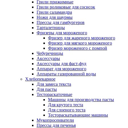
Грили прижимные
Грили роликовые для сосисок
Грили саламандра
Ножи для шаурмы
Прессы для гамбургеров
Тарталетницы
Фризеры для мороженого
Фризер для жареного мороженого
Фризер для мягкого мороженого
Фризер мороженого с помпой
Чебуречницы
Аксессуары
Аксессуары для фаст-фуд
Аппарат для мороженого
Аппараты газированной воды
Хлебопекарное
Для замеса текста
Для пасты
Тестораскаточные
Машины для производства пасты
Для крутого теста
Для слоеного теста
Тестораскатывающие машины
Мукопросеиватели
Прессы для печенья