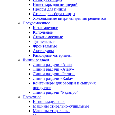
Инвентарь для пиццерий
Прессы для пиццы
Столы для сбора пиццы
Холодильные витрины для ингредиентов
Посудомоечное
Котломоечное
Купольные
Стаканомоечные
Туннельные
Фронтальные
Аксессуары
Расходные материалы
Линии раздачи
Линии раздачи «Abat»
Линии раздачи «Atesy»
Линии раздачи «Iterma»
Линии раздачи «Rada»
Контейнеры для овощей и сыпучих
продуктов
Линии раздачи "Радапро"
Прачечное
Катки гладильные
Машины стирально-сушильные
Машины стиральные