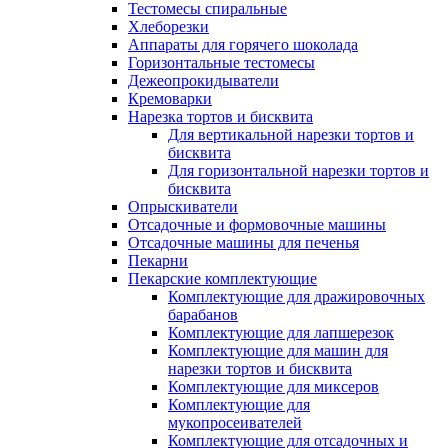
Тестомесы спиральные
Хлеборезки
Аппараты для горячего шоколада
Горизонтальные тестомесы
Дежеопрокидыватели
Кремоварки
Нарезка тортов и бисквита
Для вертикальной нарезки тортов и
бисквита
Для горизонтальной нарезки тортов и
бисквита
Опрыскиватели
Отсадочные и формовочные машины
Отсадочные машины для печенья
Пекарни
Пекарские комплектующие
Комплектующие для дражировочных
барабанов
Комплектующие для лапшерезок
Комплектующие для машин для
нарезки тортов и бисквита
Комплектующие для миксеров
Комплектующие для
мукопросеивателей
Комплектующие для отсадочных и