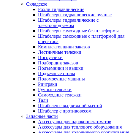
Складское
Рохли гидравлические
Штабелеры гидравлические ручные
Штабелеры гидравлические с
электроподъёмом
Штабелеры самоходные без платформы
Штабелеры самоходные с платформой для
оператора
Комплектовщики заказов
Лестничные тележки
Погрузчики
Подборщик заказов
Подъемники и вышки
Подъемные столы
Поломоечные машины
Ричтраки
Ручные тележки
Самоходные тележки
Тали
Штабелер с выдвижной мачтой
Штабелер с противовесом
Запасные части
Аксессуары для пароконвектоматов
Аксессуары для теплового оборудования
Аксессуары для холодильного оборудования