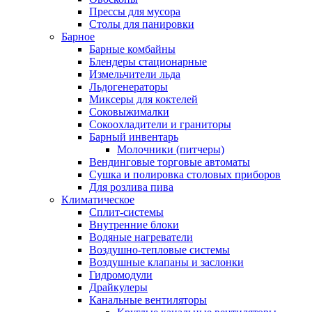
Прессы для мусора
Столы для панировки
Барное
Барные комбайны
Блендеры стационарные
Измельчители льда
Льдогенераторы
Миксеры для коктелей
Соковыжималки
Сокоохладители и граниторы
Барный инвентарь
Молочники (питчеры)
Вендинговые торговые автоматы
Сушка и полировка столовых приборов
Для розлива пива
Климатическое
Сплит-системы
Внутренние блоки
Водяные нагреватели
Воздушно-тепловые системы
Воздушные клапаны и заслонки
Гидромодули
Драйкулеры
Канальные вентиляторы