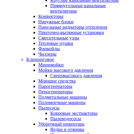
Круглые канальные вентиляторы
Прямоугольные канальные
вентиляторы
Конвекторы
Наружные блоки
Панельные радиаторы отопления
Приточно-вытяжные установки
Смесительные узлы
Тепловые пушки
Фанкойлы
Чиллеры
Клининговое
Минимойки
Мойки высокого давления
Сверхвысокого давления
Моющие средства
Парогенераторы
Пеногенераторы
Подметальные машины
Поломоечные машины
Пылесосы
Ковровые экстракторы
Пылеводососы
Уборочный инвентарь
Ведра и отжимы