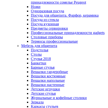
принадлежности сомелье Peugeot
Ножи
Одноразовая посуда
Посуда для общепита. Фарфор, керамика
Посуда из стекла
Посуда кухонная
Предметы сервировки
Профессиональные принадлежности gadgets
Столовые приборы
Термосы профессиональные
Мебель для общепита
Подстолья
Столы
Стулья 2018
Банкетки
Барные стулья
Вешалки гардеробные
Вешалки костюмные
Вешалки напольные
Вешалки настенные
Детские игрушки
Детские стулья
Журнальные и кофейные столики
Зеркала
Каркасы стульев