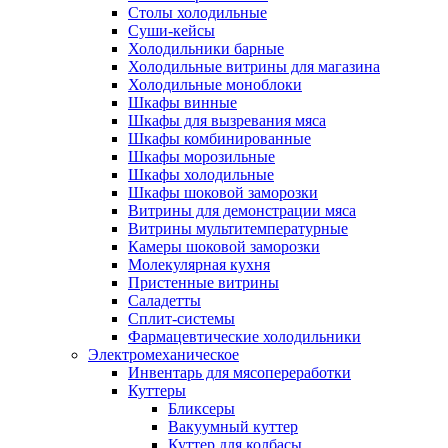
Столы холодильные
Суши-кейсы
Холодильники барные
Холодильные витрины для магазина
Холодильные моноблоки
Шкафы винные
Шкафы для вызревания мяса
Шкафы комбинированные
Шкафы морозильные
Шкафы холодильные
Шкафы шоковой заморозки
Витрины для демонстрации мяса
Витрины мультитемпературные
Камеры шоковой заморозки
Молекулярная кухня
Пристенные витрины
Саладетты
Сплит-системы
Фармацевтические холодильники
Электромеханическое
Инвентарь для мясопереработки
Куттеры
Бликсеры
Вакуумный куттер
Куттер для колбасы