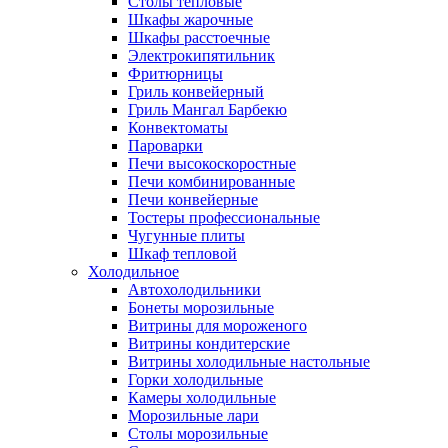
Столы тепловые
Шкафы жарочные
Шкафы расстоечные
Электрокипятильник
Фритюрницы
Гриль конвейерный
Гриль Мангал Барбекю
Конвектоматы
Пароварки
Печи высокоскоростные
Печи комбинированные
Печи конвейерные
Тостеры профессиональные
Чугунные плиты
Шкаф тепловой
Холодильное
Автохолодильники
Бонеты морозильные
Витрины для мороженого
Витрины кондитерские
Витрины холодильные настольные
Горки холодильные
Камеры холодильные
Морозильные лари
Столы морозильные