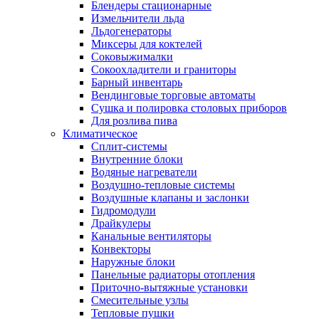
Блендеры стационарные
Измельчители льда
Льдогенераторы
Миксеры для коктелей
Соковыжималки
Сокоохладители и граниторы
Барный инвентарь
Вендинговые торговые автоматы
Сушка и полировка столовых приборов
Для розлива пива
Климатическое
Сплит-системы
Внутренние блоки
Водяные нагреватели
Воздушно-тепловые системы
Воздушные клапаны и заслонки
Гидромодули
Драйкулеры
Канальные вентиляторы
Конвекторы
Наружные блоки
Панельные радиаторы отопления
Приточно-вытяжные установки
Смесительные узлы
Тепловые пушки