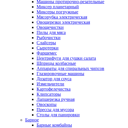
Машины протирочно-резательные
Миксер планетарный
Миксеры погружные
Мясорубка электрическая
Овощерезки электрическая
Овощечистки
Пилы для мяса
Рыбочистки
Слайсеры
Сыротерки
Фаршемес
Центрифуги для сушки салата
Шприцы колбасные
Аппараты для спиральных чипсов
Глазировочные машины
Дозатор для соуса
Измельчители
Картофелечистка
Клипсаторы
Лапшерезка ручная
Овоскопы
Прессы для мусора
Столы для панировки
Барное
Барные комбайны