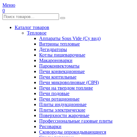
Меню
0
Каталог товаров
Тепловое
Аппараты Sous Vide (Су вид)
Витрины тепловые
Дегидраторы
Котлы пищеварочные
Макароноварки
Пароконвектоматы
Печи конвекционные
Печи коптильные
Печи микроволновые (СВЧ)
Печи на твердом топливе
Печи подовые
Печи ротационные
Плиты индукционные
Плиты электрические
Поверхности жарочные
Профессиональные газовые плиты
Рисоварки
Сковороды опрокидывающиеся