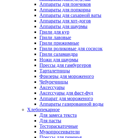
Аппараты для пончиков
Аппараты для попкорна
Аппараты для сахарной ваты
Аппараты для хот-догов
Аппараты для шаурмы
Грили для кур
Грили лавовые
Грили прижимные
Грили роликовые для сосисок
Грили саламандра
Ножи для шаурмы
Прессы для гамбургеров
Тарталетницы
Фризеры для мороженого
Чебуречницы
Аксессуары
Аксессуары для фаст-фуд
Аппарат для мороженого
Аппараты газированной воды
Хлебопекарное
Для замеса текста
Для пасты
Тестораскаточные
Мукопросеиватели
Прессы для печенья