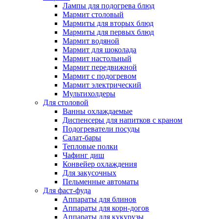
Лампы для подогрева блюд
Мармит столовый
Мармиты для вторых блюд
Мармиты для первых блюд
Мармит водяной
Мармит для шоколада
Мармит настольный
Мармит передвижной
Мармит с подогревом
Мармит электрический
Мультихолдеры
Для столовой
Ванны охлаждаемые
Диспенсеры для напитков с краном
Подогреватели посуды
Салат-бары
Тепловые полки
Чафинг диш
Конвейер охлаждения
Для закусочных
Пельменные автоматы
Для фаст-фуда
Аппараты для блинов
Аппараты для корн-догов
Аппараты для кукурузы