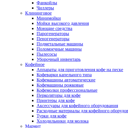
Фанкойлы
Чиллеры
Клининговое
Минимойки
Мойки высокого давления
Моющие средства
Парогенераторы
Пеногенераторы
Подметальные машины
Поломоечные машины
Пылесосы
Уборочный инвентарь
Кофейное
Аппараты для приготовления кофе на песке
Кофеварки капельного типа
Кофемашины автоматические
Кофемашины рожковые
Кофемолки профессиональные
Перколяторы для кофе
Принтеры для кофе
Аксессуары для кофейного оборудования
Расходные материалы для кофейного оборудо
Турки для кофе
Холодильники для молока
Мармит