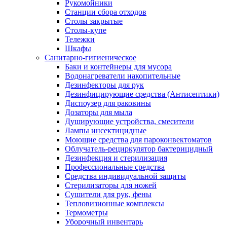
Рукомойники
Станции сбора отходов
Столы закрытые
Столы-купе
Тележки
Шкафы
Санитарно-гигиеническое
Баки и контейнеры для мусора
Водонагреватели накопительные
Дезинфекторы для рук
Дезинфицирующие средства (Антисептики)
Диспоузер для раковины
Дозаторы для мыла
Душирующие устройства, смесители
Лампы инсектицидные
Моющие средства для пароконвектоматов
Облучатель-рециркулятор бактерицидный
Дезинфекция и стерилизация
Профессиональные средства
Средства индивидуальной защиты
Стерилизаторы для ножей
Сушители для рук, фены
Тепловизионные комплексы
Термометры
Уборочный инвентарь