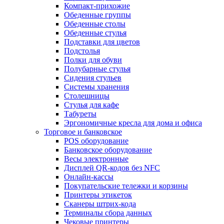
Компакт-прихожие
Обеденные группы
Обеденные столы
Обеденные стулья
Подставки для цветов
Подстолья
Полки для обуви
Полубарные стулья
Сидения стульев
Системы хранения
Столешницы
Стулья для кафе
Табуреты
Эргономичные кресла для дома и офиса
Торговое и банковское
POS оборудование
Банковское оборудование
Весы электронные
Дисплей QR-кодов без NFC
Онлайн-кассы
Покупательские тележки и корзины
Принтеры этикеток
Сканеры штрих-кода
Терминалы сбора данных
Чековые принтеры