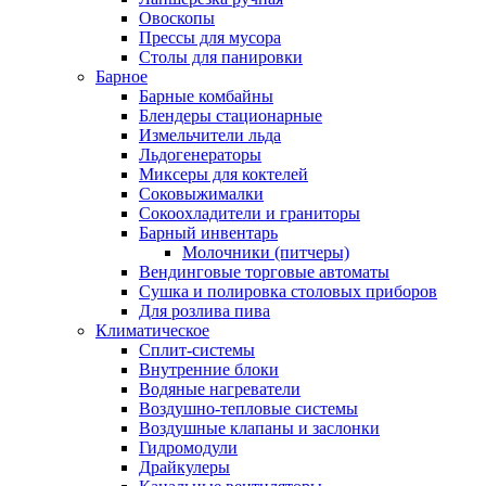
Овоскопы
Прессы для мусора
Столы для панировки
Барное
Барные комбайны
Блендеры стационарные
Измельчители льда
Льдогенераторы
Миксеры для коктелей
Соковыжималки
Сокоохладители и граниторы
Барный инвентарь
Молочники (питчеры)
Вендинговые торговые автоматы
Сушка и полировка столовых приборов
Для розлива пива
Климатическое
Сплит-системы
Внутренние блоки
Водяные нагреватели
Воздушно-тепловые системы
Воздушные клапаны и заслонки
Гидромодули
Драйкулеры