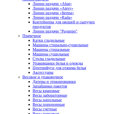
Линии раздачи «Abat»
Линии раздачи «Atesy»
Линии раздачи «Iterma»
Линии раздачи «Rada»
Контейнеры для овощей и сыпучих
продуктов
Линии раздачи "Радапро"
Прачечное
Катки гладильные
Машины стирально-сушильные
Машины стиральные
Машины сушильные
Столы гладильные
Упаковщики белья и одежды
Центрифуги для отжима белья
Аксессуары
Весовое и упаковочное
Датеры и этикировщики
Запайщики пакетов
Весы крановые
Весы лабораторные
Весы напольные
Весы порционные
Весы счетные
Весы торговые