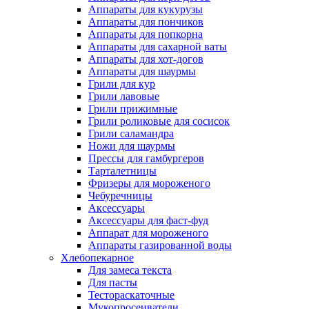
Аппараты для кукурузы
Аппараты для пончиков
Аппараты для попкорна
Аппараты для сахарной ваты
Аппараты для хот-догов
Аппараты для шаурмы
Грили для кур
Грили лавовые
Грили прижимные
Грили роликовые для сосисок
Грили саламандра
Ножи для шаурмы
Прессы для гамбургеров
Тарталетницы
Фризеры для мороженого
Чебуречницы
Аксессуары
Аксессуары для фаст-фуд
Аппарат для мороженого
Аппараты газированной воды
Хлебопекарное
Для замеса текста
Для пасты
Тестораскаточные
Мукопросеиватели