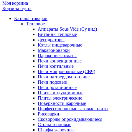
Моя корзина
Корзина пуста
Каталог товаров
Тепловое
Аппараты Sous Vide (Су вид)
Витрины тепловые
Дегидраторы
Котлы пищеварочные
Макароноварки
Пароконвектоматы
Печи конвекционные
Печи коптильные
Печи микроволновые (СВЧ)
Печи на твердом топливе
Печи подовые
Печи ротационные
Плиты индукционные
Плиты электрические
Поверхности жарочные
Профессиональные газовые плиты
Рисоварки
Сковороды опрокидывающиеся
Столы тепловые
Шкафы жарочные