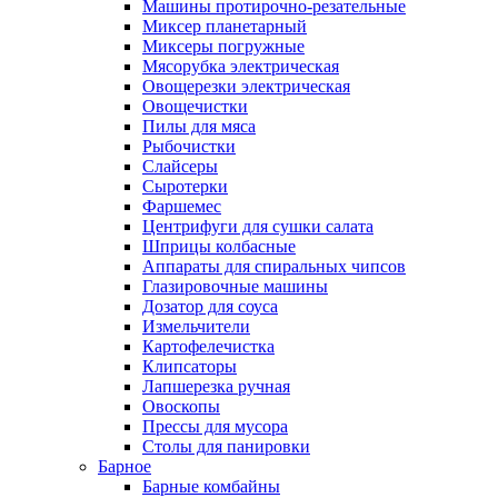
Машины протирочно-резательные
Миксер планетарный
Миксеры погружные
Мясорубка электрическая
Овощерезки электрическая
Овощечистки
Пилы для мяса
Рыбочистки
Слайсеры
Сыротерки
Фаршемес
Центрифуги для сушки салата
Шприцы колбасные
Аппараты для спиральных чипсов
Глазировочные машины
Дозатор для соуса
Измельчители
Картофелечистка
Клипсаторы
Лапшерезка ручная
Овоскопы
Прессы для мусора
Столы для панировки
Барное
Барные комбайны