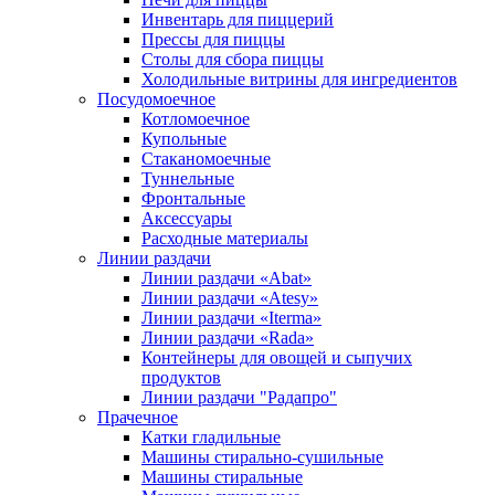
Инвентарь для пиццерий
Прессы для пиццы
Столы для сбора пиццы
Холодильные витрины для ингредиентов
Посудомоечное
Котломоечное
Купольные
Стаканомоечные
Туннельные
Фронтальные
Аксессуары
Расходные материалы
Линии раздачи
Линии раздачи «Abat»
Линии раздачи «Atesy»
Линии раздачи «Iterma»
Линии раздачи «Rada»
Контейнеры для овощей и сыпучих
продуктов
Линии раздачи "Радапро"
Прачечное
Катки гладильные
Машины стирально-сушильные
Машины стиральные