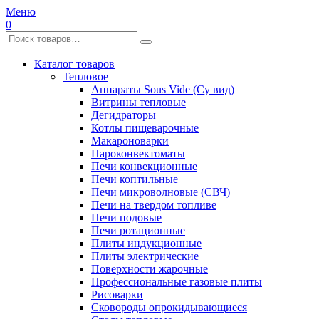
Меню
0
Каталог товаров
Тепловое
Аппараты Sous Vide (Су вид)
Витрины тепловые
Дегидраторы
Котлы пищеварочные
Макароноварки
Пароконвектоматы
Печи конвекционные
Печи коптильные
Печи микроволновые (СВЧ)
Печи на твердом топливе
Печи подовые
Печи ротационные
Плиты индукционные
Плиты электрические
Поверхности жарочные
Профессиональные газовые плиты
Рисоварки
Сковороды опрокидывающиеся