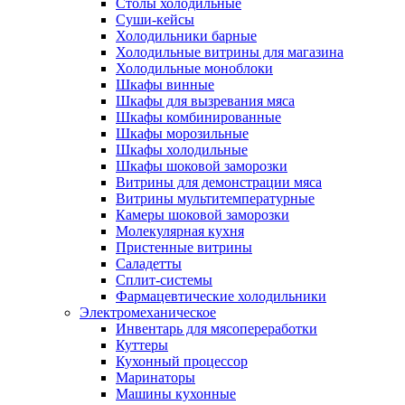
Столы холодильные
Суши-кейсы
Холодильники барные
Холодильные витрины для магазина
Холодильные моноблоки
Шкафы винные
Шкафы для вызревания мяса
Шкафы комбинированные
Шкафы морозильные
Шкафы холодильные
Шкафы шоковой заморозки
Витрины для демонстрации мяса
Витрины мультитемпературные
Камеры шоковой заморозки
Молекулярная кухня
Пристенные витрины
Саладетты
Сплит-системы
Фармацевтические холодильники
Электромеханическое
Инвентарь для мясопереработки
Куттеры
Кухонный процессор
Маринаторы
Машины кухонные