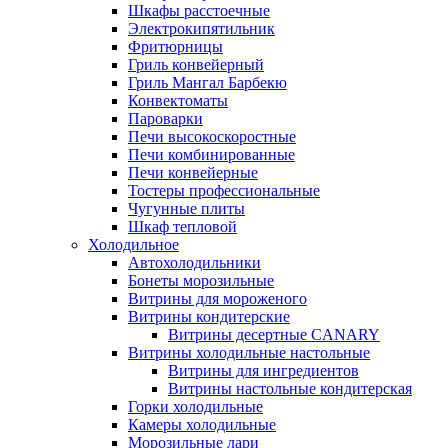
Шкафы расстоечные
Электрокипятильник
Фритюрницы
Гриль конвейерный
Гриль Мангал Барбекю
Конвектоматы
Пароварки
Печи высокоскоростные
Печи комбинированные
Печи конвейерные
Тостеры профессиональные
Чугунные плиты
Шкаф тепловой
Холодильное
Автохолодильники
Бонеты морозильные
Витрины для мороженого
Витрины кондитерские
Витрины десертные CANARY
Витрины холодильные настольные
Витрины для ингредиентов
Витрины настольные кондитерская
Горки холодильные
Камеры холодильные
Морозильные лари