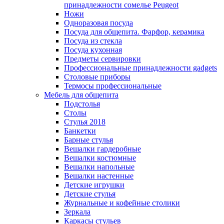
принадлежности сомелье Peugeot
Ножи
Одноразовая посуда
Посуда для общепита. Фарфор, керамика
Посуда из стекла
Посуда кухонная
Предметы сервировки
Профессиональные принадлежности gadgets
Столовые приборы
Термосы профессиональные
Мебель для общепита
Подстолья
Столы
Стулья 2018
Банкетки
Барные стулья
Вешалки гардеробные
Вешалки костюмные
Вешалки напольные
Вешалки настенные
Детские игрушки
Детские стулья
Журнальные и кофейные столики
Зеркала
Каркасы стульев