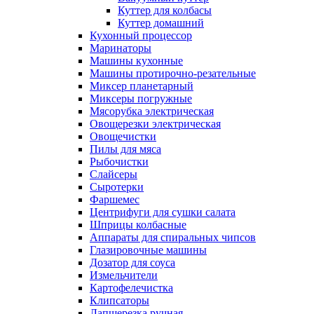
Куттер для колбасы
Куттер домашний
Кухонный процессор
Маринаторы
Машины кухонные
Машины протирочно-резательные
Миксер планетарный
Миксеры погружные
Мясорубка электрическая
Овощерезки электрическая
Овощечистки
Пилы для мяса
Рыбочистки
Слайсеры
Сыротерки
Фаршемес
Центрифуги для сушки салата
Шприцы колбасные
Аппараты для спиральных чипсов
Глазировочные машины
Дозатор для соуса
Измельчители
Картофелечистка
Клипсаторы
Лапшерезка ручная