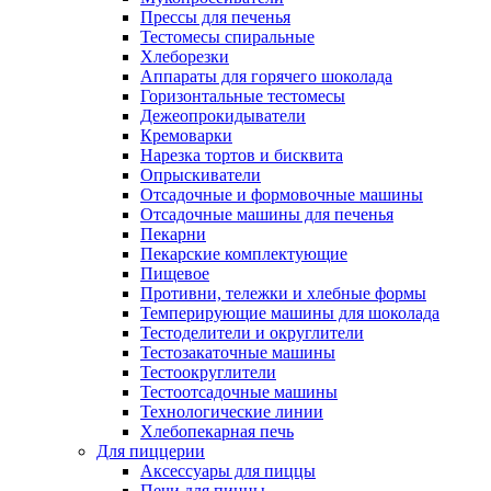
Прессы для печенья
Тестомесы спиральные
Хлеборезки
Аппараты для горячего шоколада
Горизонтальные тестомесы
Дежеопрокидыватели
Кремоварки
Нарезка тортов и бисквита
Опрыскиватели
Отсадочные и формовочные машины
Отсадочные машины для печенья
Пекарни
Пекарские комплектующие
Пищевое
Противни, тележки и хлебные формы
Темперирующие машины для шоколада
Тестоделители и округлители
Тестозакаточные машины
Тестоокруглители
Тестоотсадочные машины
Технологические линии
Хлебопекарная печь
Для пиццерии
Аксессуары для пиццы
Печи для пиццы