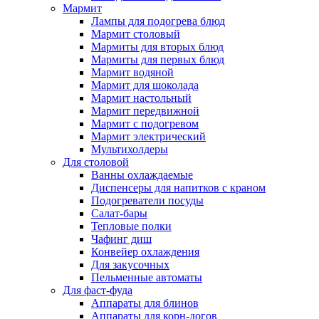
Мармит
Лампы для подогрева блюд
Мармит столовый
Мармиты для вторых блюд
Мармиты для первых блюд
Мармит водяной
Мармит для шоколада
Мармит настольный
Мармит передвижной
Мармит с подогревом
Мармит электрический
Мультихолдеры
Для столовой
Ванны охлаждаемые
Диспенсеры для напитков с краном
Подогреватели посуды
Салат-бары
Тепловые полки
Чафинг диш
Конвейер охлаждения
Для закусочных
Пельменные автоматы
Для фаст-фуда
Аппараты для блинов
Аппараты для корн-догов