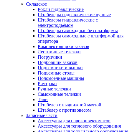
Складское
Рохли гидравлические
Штабелеры гидравлические ручные
Штабелеры гидравлические с
электроподъёмом
Штабелеры самоходные без платформы
Штабелеры самоходные с платформой для
оператора
Комплектовщики заказов
Лестничные тележки
Погрузчики
Подборщик заказов
Подъемники и вышки
Подъемные столы
Поломоечные машины
Ричтраки
Ручные тележки
Самоходные тележки
Тали
Штабелер с выдвижной мачтой
Штабелер с противовесом
Запасные части
Аксессуары для пароконвектоматов
Аксессуары для теплового оборудования
Аксессуары для холодильного оборудования