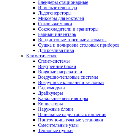
Блендеры стационарные
Измельчители льда
Льдогенераторы
Миксеры для коктелей
Соковыжималки
Сокоохладители и граниторы
Барный инвентарь
Вендинговые торговые автоматы
Сушка и полировка столовых приборов
Для розлива пива
Климатическое
Сплит-системы
Внутренние блоки
Водяные нагреватели
Воздушно-тепловые системы
Воздушные клапаны и заслонки
Гидромодули
Драйкулеры
Канальные вентиляторы
Конвекторы
Наружные блоки
Панельные радиаторы отопления
Приточно-вытяжные установки
Смесительные узлы
Тепловые пушки