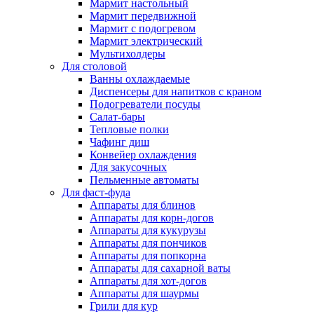
Мармит настольный
Мармит передвижной
Мармит с подогревом
Мармит электрический
Мультихолдеры
Для столовой
Ванны охлаждаемые
Диспенсеры для напитков с краном
Подогреватели посуды
Салат-бары
Тепловые полки
Чафинг диш
Конвейер охлаждения
Для закусочных
Пельменные автоматы
Для фаст-фуда
Аппараты для блинов
Аппараты для корн-догов
Аппараты для кукурузы
Аппараты для пончиков
Аппараты для попкорна
Аппараты для сахарной ваты
Аппараты для хот-догов
Аппараты для шаурмы
Грили для кур