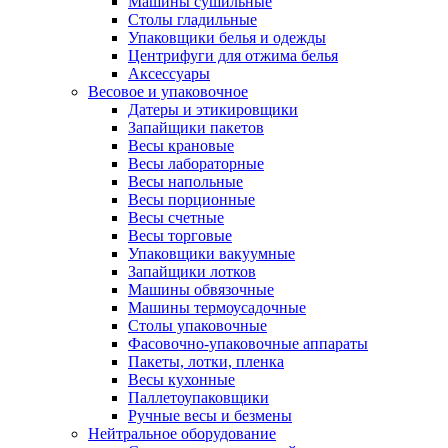
Машины сушильные
Столы гладильные
Упаковщики белья и одежды
Центрифуги для отжима белья
Аксессуары
Весовое и упаковочное
Датеры и этикировщики
Запайщики пакетов
Весы крановые
Весы лабораторные
Весы напольные
Весы порционные
Весы счетные
Весы торговые
Упаковщики вакуумные
Запайщики лотков
Машины обвязочные
Машины термоусадочные
Столы упаковочные
Фасовочно-упаковочные аппараты
Пакеты, лотки, пленка
Весы кухонные
Паллетоупаковщики
Ручные весы и безмены
Нейтральное оборудование