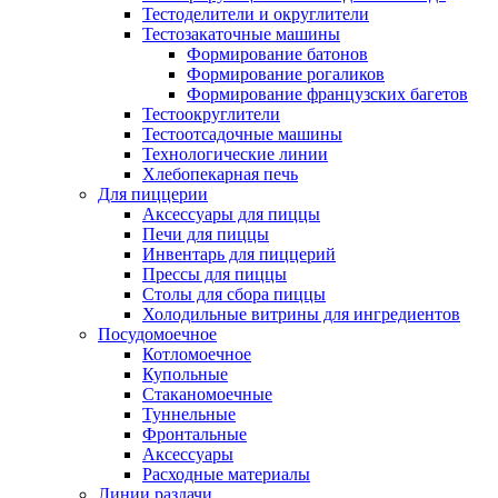
Тестоделители и округлители
Тестозакаточные машины
Формирование батонов
Формирование рогаликов
Формирование французских багетов
Тестоокруглители
Тестоотсадочные машины
Технологические линии
Хлебопекарная печь
Для пиццерии
Аксессуары для пиццы
Печи для пиццы
Инвентарь для пиццерий
Прессы для пиццы
Столы для сбора пиццы
Холодильные витрины для ингредиентов
Посудомоечное
Котломоечное
Купольные
Стаканомоечные
Туннельные
Фронтальные
Аксессуары
Расходные материалы
Линии раздачи