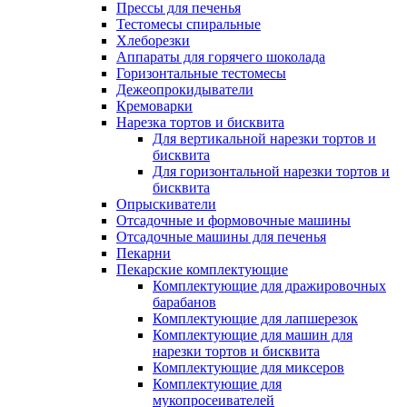
Прессы для печенья
Тестомесы спиральные
Хлеборезки
Аппараты для горячего шоколада
Горизонтальные тестомесы
Дежеопрокидыватели
Кремоварки
Нарезка тортов и бисквита
Для вертикальной нарезки тортов и
бисквита
Для горизонтальной нарезки тортов и
бисквита
Опрыскиватели
Отсадочные и формовочные машины
Отсадочные машины для печенья
Пекарни
Пекарские комплектующие
Комплектующие для дражировочных
барабанов
Комплектующие для лапшерезок
Комплектующие для машин для
нарезки тортов и бисквита
Комплектующие для миксеров
Комплектующие для
мукопросеивателей