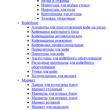
Ведра и отжимы
Инвентарь для мойки стекол
Инвентарь для пола
Контейнеры для мусора
Тележки уборочные
Кофейное
Аппараты для приготовления кофе на песке
Кофеварки капельного типа
Кофемашины автоматические
Кофемашины рожковые
Кофемолки профессиональные
Перколяторы для кофе
Принтеры для кофе
Аксессуары для кофейного оборудования
Расходные материалы для кофейного
оборудования
Турки для кофе
Холодильники для молока
Мармит
Лампы для подогрева блюд
Мармит столовый
Мармиты для вторых блюд
Мармиты для первых блюд
Мармит водяной
Мармит для шоколада