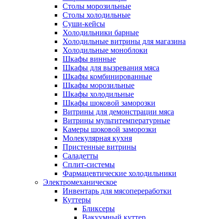
Столы морозильные
Столы холодильные
Суши-кейсы
Холодильники барные
Холодильные витрины для магазина
Холодильные моноблоки
Шкафы винные
Шкафы для вызревания мяса
Шкафы комбинированные
Шкафы морозильные
Шкафы холодильные
Шкафы шоковой заморозки
Витрины для демонстрации мяса
Витрины мультитемпературные
Камеры шоковой заморозки
Молекулярная кухня
Пристенные витрины
Саладетты
Сплит-системы
Фармацевтические холодильники
Электромеханическое
Инвентарь для мясопереработки
Куттеры
Бликсеры
Вакуумный куттер