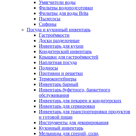
Умягчители воды
Фильтры водоподготовки
Фильтры для воды Brita
Пылесосы
Сифоны
Посуда и кухонный инвентарь
Гастроёмкости
Доски разделочные
Инвентарь для кухни
Кондитерский инвентарь
Крышки для гастроёмкостей
Наплитная посуда
Подносы
Противни и решетки
Термоконтейнеры
Инвентарь барный
Инвентарь буфетного, банкетного
обслуживания
Инвентарь для пекарен и кондитерских
Инвентарь для сервировки
Инвентарь для транспортировки продуктов
и готовой пищи
Инструменты для декорирования
Кухонный инвентарь
Мельницы для специй, соли,