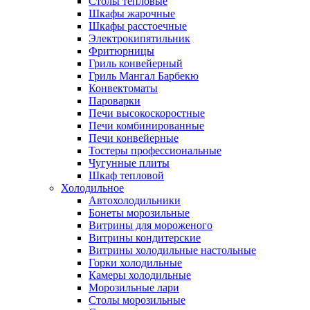
Столы тепловые
Шкафы жарочные
Шкафы расстоечные
Электрокипятильник
Фритюрницы
Гриль конвейерный
Гриль Мангал Барбекю
Конвектоматы
Пароварки
Печи высокоскоростные
Печи комбинированные
Печи конвейерные
Тостеры профессиональные
Чугунные плиты
Шкаф тепловой
Холодильное
Автохолодильники
Бонеты морозильные
Витрины для мороженого
Витрины кондитерские
Витрины холодильные настольные
Горки холодильные
Камеры холодильные
Морозильные лари
Столы морозильные