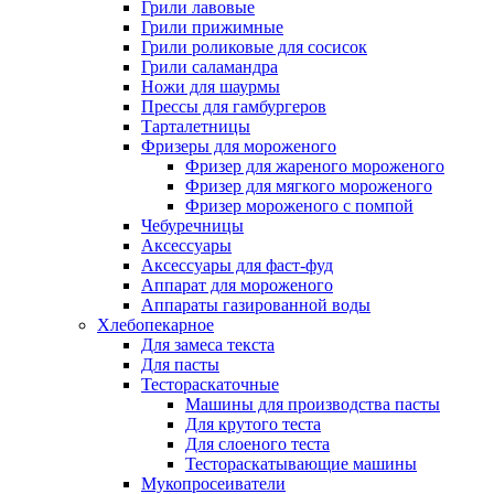
Грили лавовые
Грили прижимные
Грили роликовые для сосисок
Грили саламандра
Ножи для шаурмы
Прессы для гамбургеров
Тарталетницы
Фризеры для мороженого
Фризер для жареного мороженого
Фризер для мягкого мороженого
Фризер мороженого с помпой
Чебуречницы
Аксессуары
Аксессуары для фаст-фуд
Аппарат для мороженого
Аппараты газированной воды
Хлебопекарное
Для замеса текста
Для пасты
Тестораскаточные
Машины для производства пасты
Для крутого теста
Для слоеного теста
Тестораскатывающие машины
Мукопросеиватели