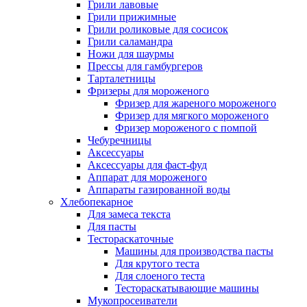
Грили лавовые
Грили прижимные
Грили роликовые для сосисок
Грили саламандра
Ножи для шаурмы
Прессы для гамбургеров
Тарталетницы
Фризеры для мороженого
Фризер для жареного мороженого
Фризер для мягкого мороженого
Фризер мороженого с помпой
Чебуречницы
Аксессуары
Аксессуары для фаст-фуд
Аппарат для мороженого
Аппараты газированной воды
Хлебопекарное
Для замеса текста
Для пасты
Тестораскаточные
Машины для производства пасты
Для крутого теста
Для слоеного теста
Тестораскатывающие машины
Мукопросеиватели