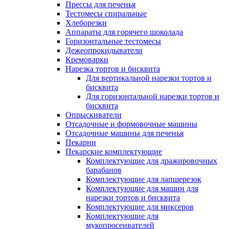
Прессы для печенья
Тестомесы спиральные
Хлеборезки
Аппараты для горячего шоколада
Горизонтальные тестомесы
Дежеопрокидыватели
Кремоварки
Нарезка тортов и бисквита
Для вертикальной нарезки тортов и
бисквита
Для горизонтальной нарезки тортов и
бисквита
Опрыскиватели
Отсадочные и формовочные машины
Отсадочные машины для печенья
Пекарни
Пекарские комплектующие
Комплектующие для дражировочных
барабанов
Комплектующие для лапшерезок
Комплектующие для машин для
нарезки тортов и бисквита
Комплектующие для миксеров
Комплектующие для
мукопросеивателей