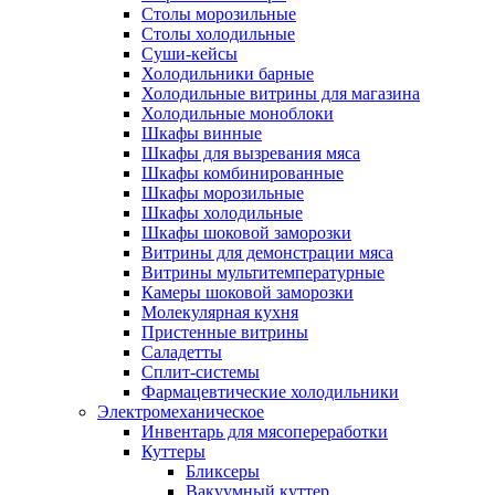
Столы морозильные
Столы холодильные
Суши-кейсы
Холодильники барные
Холодильные витрины для магазина
Холодильные моноблоки
Шкафы винные
Шкафы для вызревания мяса
Шкафы комбинированные
Шкафы морозильные
Шкафы холодильные
Шкафы шоковой заморозки
Витрины для демонстрации мяса
Витрины мультитемпературные
Камеры шоковой заморозки
Молекулярная кухня
Пристенные витрины
Саладетты
Сплит-системы
Фармацевтические холодильники
Электромеханическое
Инвентарь для мясопереработки
Куттеры
Бликсеры
Вакуумный куттер