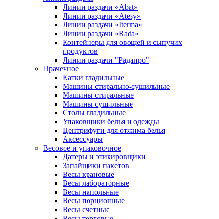
Линии раздачи «Abat»
Линии раздачи «Atesy»
Линии раздачи «Iterma»
Линии раздачи «Rada»
Контейнеры для овощей и сыпучих
продуктов
Линии раздачи "Радапро"
Прачечное
Катки гладильные
Машины стирально-сушильные
Машины стиральные
Машины сушильные
Столы гладильные
Упаковщики белья и одежды
Центрифуги для отжима белья
Аксессуары
Весовое и упаковочное
Датеры и этикировщики
Запайщики пакетов
Весы крановые
Весы лабораторные
Весы напольные
Весы порционные
Весы счетные
Весы торговые