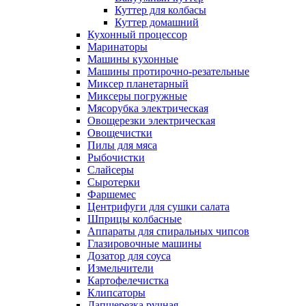
Куттер для колбасы
Куттер домашний
Кухонный процессор
Маринаторы
Машины кухонные
Машины протирочно-резательные
Миксер планетарный
Миксеры погружные
Мясорубка электрическая
Овощерезки электрическая
Овощечистки
Пилы для мяса
Рыбочистки
Слайсеры
Сыротерки
Фаршемес
Центрифуги для сушки салата
Шприцы колбасные
Аппараты для спиральных чипсов
Глазировочные машины
Дозатор для соуса
Измельчители
Картофелечистка
Клипсаторы
Лапшерезка ручная