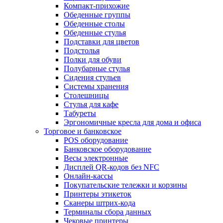
Компакт-прихожие
Обеденные группы
Обеденные столы
Обеденные стулья
Подставки для цветов
Подстолья
Полки для обуви
Полубарные стулья
Сидения стульев
Системы хранения
Столешницы
Стулья для кафе
Табуреты
Эргономичные кресла для дома и офиса
Торговое и банковское
POS оборудование
Банковское оборудование
Весы электронные
Дисплей QR-кодов без NFC
Онлайн-кассы
Покупательские тележки и корзины
Принтеры этикеток
Сканеры штрих-кода
Терминалы сбора данных
Чековые принтеры