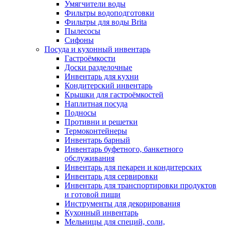
Умягчители воды
Фильтры водоподготовки
Фильтры для воды Brita
Пылесосы
Сифоны
Посуда и кухонный инвентарь
Гастроёмкости
Доски разделочные
Инвентарь для кухни
Кондитерский инвентарь
Крышки для гастроёмкостей
Наплитная посуда
Подносы
Противни и решетки
Термоконтейнеры
Инвентарь барный
Инвентарь буфетного, банкетного
обслуживания
Инвентарь для пекарен и кондитерских
Инвентарь для сервировки
Инвентарь для транспортировки продуктов
и готовой пищи
Инструменты для декорирования
Кухонный инвентарь
Мельницы для специй, соли,