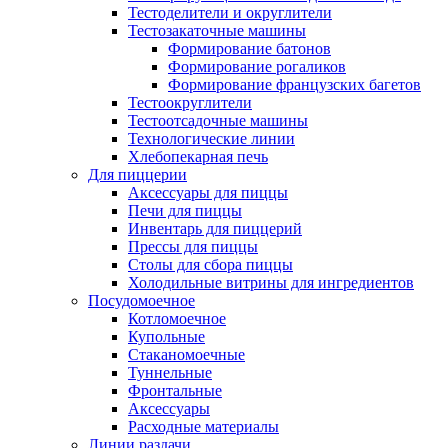
Тестоделители и округлители
Тестозакаточные машины
Формирование батонов
Формирование рогаликов
Формирование французских багетов
Тестоокруглители
Тестоотсадочные машины
Технологические линии
Хлебопекарная печь
Для пиццерии
Аксессуары для пиццы
Печи для пиццы
Инвентарь для пиццерий
Прессы для пиццы
Столы для сбора пиццы
Холодильные витрины для ингредиентов
Посудомоечное
Котломоечное
Купольные
Стаканомоечные
Туннельные
Фронтальные
Аксессуары
Расходные материалы
Линии раздачи