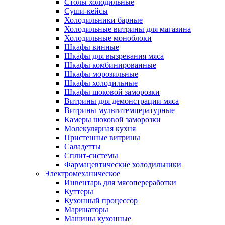
Столы холодильные
Суши-кейсы
Холодильники барные
Холодильные витрины для магазина
Холодильные моноблоки
Шкафы винные
Шкафы для вызревания мяса
Шкафы комбинированные
Шкафы морозильные
Шкафы холодильные
Шкафы шоковой заморозки
Витрины для демонстрации мяса
Витрины мультитемпературные
Камеры шоковой заморозки
Молекулярная кухня
Пристенные витрины
Саладетты
Сплит-системы
Фармацевтические холодильники
Электромеханическое
Инвентарь для мясопереработки
Куттеры
Кухонный процессор
Маринаторы
Машины кухонные