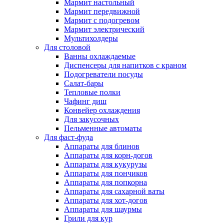
Мармит настольный
Мармит передвижной
Мармит с подогревом
Мармит электрический
Мультихолдеры
Для столовой
Ванны охлаждаемые
Диспенсеры для напитков с краном
Подогреватели посуды
Салат-бары
Тепловые полки
Чафинг диш
Конвейер охлаждения
Для закусочных
Пельменные автоматы
Для фаст-фуда
Аппараты для блинов
Аппараты для корн-догов
Аппараты для кукурузы
Аппараты для пончиков
Аппараты для попкорна
Аппараты для сахарной ваты
Аппараты для хот-догов
Аппараты для шаурмы
Грили для кур