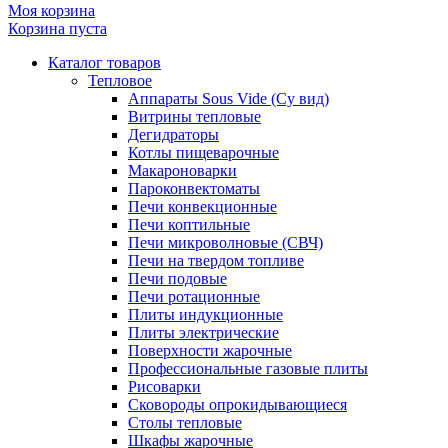
Моя корзина
Корзина пуста
Каталог товаров
Тепловое
Аппараты Sous Vide (Су вид)
Витрины тепловые
Дегидраторы
Котлы пищеварочные
Макароноварки
Пароконвектоматы
Печи конвекционные
Печи коптильные
Печи микроволновые (СВЧ)
Печи на твердом топливе
Печи подовые
Печи ротационные
Плиты индукционные
Плиты электрические
Поверхности жарочные
Профессиональные газовые плиты
Рисоварки
Сковороды опрокидывающиеся
Столы тепловые
Шкафы жарочные