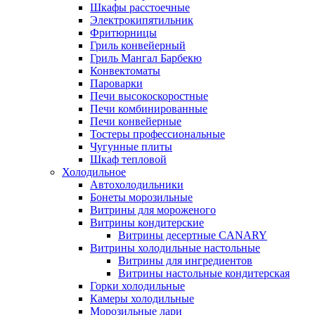
Шкафы расстоечные
Электрокипятильник
Фритюрницы
Гриль конвейерный
Гриль Мангал Барбекю
Конвектоматы
Пароварки
Печи высокоскоростные
Печи комбинированные
Печи конвейерные
Тостеры профессиональные
Чугунные плиты
Шкаф тепловой
Холодильное
Автохолодильники
Бонеты морозильные
Витрины для мороженого
Витрины кондитерские
Витрины десертные CANARY
Витрины холодильные настольные
Витрины для ингредиентов
Витрины настольные кондитерская
Горки холодильные
Камеры холодильные
Морозильные лари