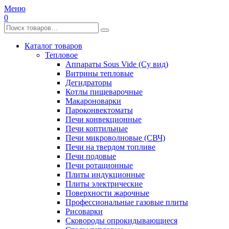
Меню
0
Каталог товаров
Тепловое
Аппараты Sous Vide (Су вид)
Витрины тепловые
Дегидраторы
Котлы пищеварочные
Макароноварки
Пароконвектоматы
Печи конвекционные
Печи коптильные
Печи микроволновые (СВЧ)
Печи на твердом топливе
Печи подовые
Печи ротационные
Плиты индукционные
Плиты электрические
Поверхности жарочные
Профессиональные газовые плиты
Рисоварки
Сковороды опрокидывающиеся