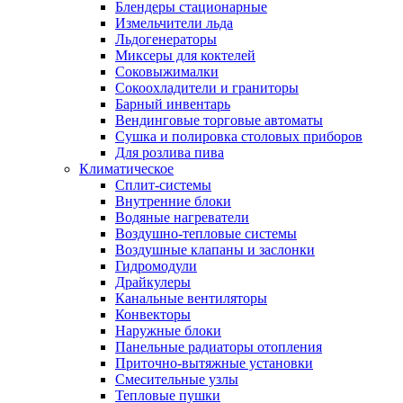
Блендеры стационарные
Измельчители льда
Льдогенераторы
Миксеры для коктелей
Соковыжималки
Сокоохладители и граниторы
Барный инвентарь
Вендинговые торговые автоматы
Сушка и полировка столовых приборов
Для розлива пива
Климатическое
Сплит-системы
Внутренние блоки
Водяные нагреватели
Воздушно-тепловые системы
Воздушные клапаны и заслонки
Гидромодули
Драйкулеры
Канальные вентиляторы
Конвекторы
Наружные блоки
Панельные радиаторы отопления
Приточно-вытяжные установки
Смесительные узлы
Тепловые пушки