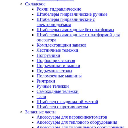
Складское
Рохли гидравлические
Штабелеры гидравлические ручные
Штабелеры гидравлические с
электроподъёмом
Штабелеры самоходные без платформы
Штабелеры самоходные с платформой для
оператора
Комплектовщики заказов
Лестничные тележки
Погрузчики
Подборщик заказов
Подъемники и вышки
Подъемные столы
Поломоечные машины
Ричтраки
Ручные тележки
Самоходные тележки
Тали
Штабелер с выдвижной мачтой
Штабелер с противовесом
Запасные части
Аксессуары для пароконвектоматов
Аксессуары для теплового оборудования
Аксессуары для холодильного оборудования