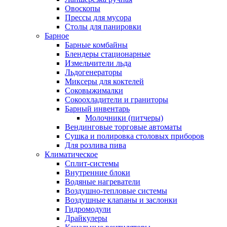
Овоскопы
Прессы для мусора
Столы для панировки
Барное
Барные комбайны
Блендеры стационарные
Измельчители льда
Льдогенераторы
Миксеры для коктелей
Соковыжималки
Сокоохладители и граниторы
Барный инвентарь
Молочники (питчеры)
Вендинговые торговые автоматы
Сушка и полировка столовых приборов
Для розлива пива
Климатическое
Сплит-системы
Внутренние блоки
Водяные нагреватели
Воздушно-тепловые системы
Воздушные клапаны и заслонки
Гидромодули
Драйкулеры