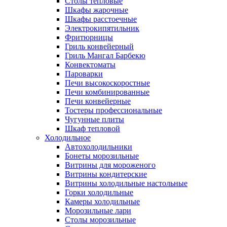
Столы тепловые
Шкафы жарочные
Шкафы расстоечные
Электрокипятильник
Фритюрницы
Гриль конвейерный
Гриль Мангал Барбекю
Конвектоматы
Пароварки
Печи высокоскоростные
Печи комбинированные
Печи конвейерные
Тостеры профессиональные
Чугунные плиты
Шкаф тепловой
Холодильное
Автохолодильники
Бонеты морозильные
Витрины для мороженого
Витрины кондитерские
Витрины холодильные настольные
Горки холодильные
Камеры холодильные
Морозильные лари
Столы морозильные