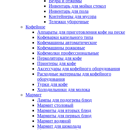
Ведра и отжимы
Инвентарь для мойки стекол
Инвентарь для пола
Контейнеры для мусора
Тележки уборочные
Кофейное
Аппараты для приготовления кофе на песке
Кофеварки капельного типа
Кофемашины автоматические
Кофемашины рожковые
Кофемолки профессиональные
Перколяторы для кофе
Принтеры для кофе
Аксессуары для кофейного оборудования
Расходные материалы для кофейного
оборудования
Турки для кофе
Холодильники для молока
Мармит
Лампы для подогрева блюд
Мармит столовый
Мармиты для вторых блюд
Мармиты для первых блюд
Мармит водяной
Мармит для шоколада