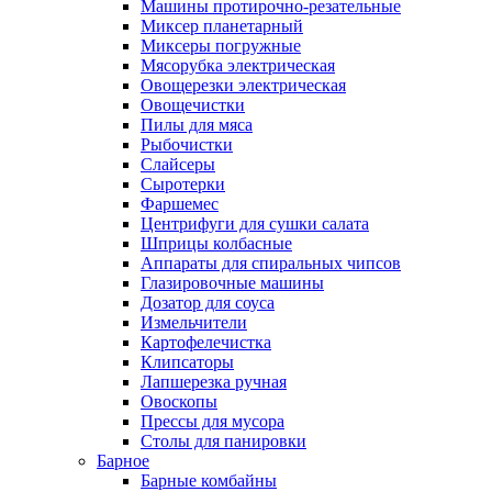
Машины протирочно-резательные
Миксер планетарный
Миксеры погружные
Мясорубка электрическая
Овощерезки электрическая
Овощечистки
Пилы для мяса
Рыбочистки
Слайсеры
Сыротерки
Фаршемес
Центрифуги для сушки салата
Шприцы колбасные
Аппараты для спиральных чипсов
Глазировочные машины
Дозатор для соуса
Измельчители
Картофелечистка
Клипсаторы
Лапшерезка ручная
Овоскопы
Прессы для мусора
Столы для панировки
Барное
Барные комбайны