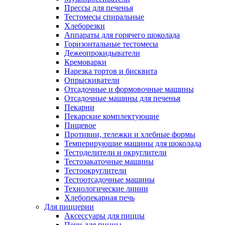
Прессы для печенья
Тестомесы спиральные
Хлеборезки
Аппараты для горячего шоколада
Горизонтальные тестомесы
Дежеопрокидыватели
Кремоварки
Нарезка тортов и бисквита
Опрыскиватели
Отсадочные и формовочные машины
Отсадочные машины для печенья
Пекарни
Пекарские комплектующие
Пищевое
Противни, тележки и хлебные формы
Темперирующие машины для шоколада
Тестоделители и округлители
Тестозакаточные машины
Тестоокруглители
Тестоотсадочные машины
Технологические линии
Хлебопекарная печь
Для пиццерии
Аксессуары для пиццы
Печи для пиццы