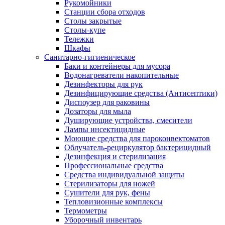
Рукомойники
Станции сбора отходов
Столы закрытые
Столы-купе
Тележки
Шкафы
Санитарно-гигиеническое
Баки и контейнеры для мусора
Водонагреватели накопительные
Дезинфекторы для рук
Дезинфицирующие средства (Антисептики)
Диспоузер для раковины
Дозаторы для мыла
Душирующие устройства, смесители
Лампы инсектицидные
Моющие средства для пароконвектоматов
Облучатель-рециркулятор бактерицидный
Дезинфекция и стерилизация
Профессиональные средства
Средства индивидуальной защиты
Стерилизаторы для ножей
Сушители для рук, фены
Тепловизионные комплексы
Термометры
Уборочный инвентарь