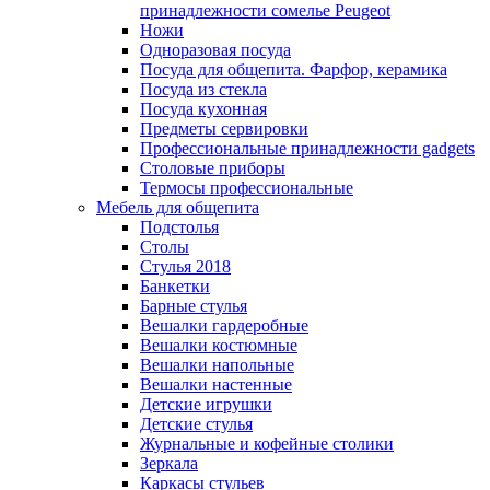
принадлежности сомелье Peugeot
Ножи
Одноразовая посуда
Посуда для общепита. Фарфор, керамика
Посуда из стекла
Посуда кухонная
Предметы сервировки
Профессиональные принадлежности gadgets
Столовые приборы
Термосы профессиональные
Мебель для общепита
Подстолья
Столы
Стулья 2018
Банкетки
Барные стулья
Вешалки гардеробные
Вешалки костюмные
Вешалки напольные
Вешалки настенные
Детские игрушки
Детские стулья
Журнальные и кофейные столики
Зеркала
Каркасы стульев