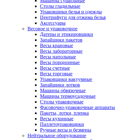
Машины сушильные
Столы гладильные
Упаковщики белья и одежды
Центрифуги для отжима белья
Аксессуары
Весовое и упаковочное
Датеры и этикировщики
Запайщики пакетов
Весы крановые
Весы лабораторные
Весы напольные
Весы порционные
Весы счетные
Весы торговые
Упаковщики вакуумные
Запайщики лотков
Машины обвязочные
Машины термоусадочные
Столы упаковочные
Фасовочно-упаковочные аппараты
Пакеты, лотки, пленка
Весы кухонные
Паллетоупаковщики
Ручные весы и безмены
Нейтральное оборудование