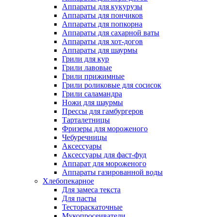
Аппараты для кукурузы
Аппараты для пончиков
Аппараты для попкорна
Аппараты для сахарной ваты
Аппараты для хот-догов
Аппараты для шаурмы
Грили для кур
Грили лавовые
Грили прижимные
Грили роликовые для сосисок
Грили саламандра
Ножи для шаурмы
Прессы для гамбургеров
Тарталетницы
Фризеры для мороженого
Чебуречницы
Аксессуары
Аксессуары для фаст-фуд
Аппарат для мороженого
Аппараты газированной воды
Хлебопекарное
Для замеса текста
Для пасты
Тестораскаточные
Мукопросеиватели