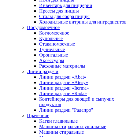
Инвентарь для пиццерий
Прессы для пиццы
Столы для сбора пиццы
Холодильные витрины для ингредиентов
Посудомоечное
Котломоечное
Купольные
Стаканомоечные
Туннельные
Фронтальные
Аксессуары
Расходные материалы
Линии раздачи
Линии раздачи «Abat»
Линии раздачи «Atesy»
Линии раздачи «Iterma»
Линии раздачи «Rada»
Контейнеры для овощей и сыпучих
продуктов
Линии раздачи "Радапро"
Прачечное
Катки гладильные
Машины стирально-сушильные
Машины стиральные