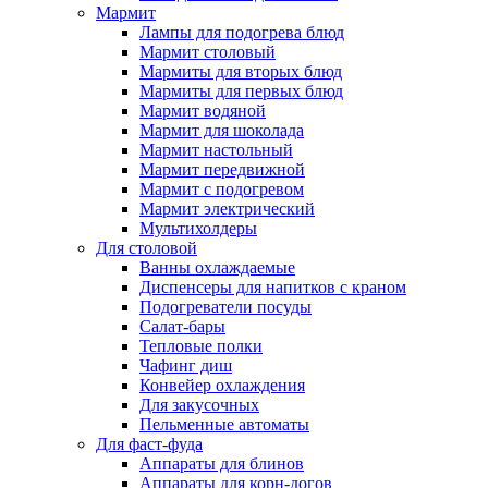
Мармит
Лампы для подогрева блюд
Мармит столовый
Мармиты для вторых блюд
Мармиты для первых блюд
Мармит водяной
Мармит для шоколада
Мармит настольный
Мармит передвижной
Мармит с подогревом
Мармит электрический
Мультихолдеры
Для столовой
Ванны охлаждаемые
Диспенсеры для напитков с краном
Подогреватели посуды
Салат-бары
Тепловые полки
Чафинг диш
Конвейер охлаждения
Для закусочных
Пельменные автоматы
Для фаст-фуда
Аппараты для блинов
Аппараты для корн-догов