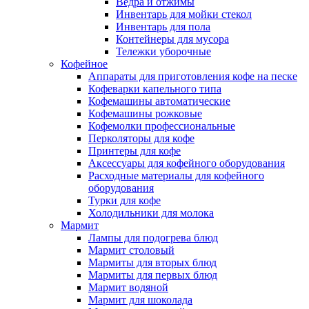
Ведра и отжимы
Инвентарь для мойки стекол
Инвентарь для пола
Контейнеры для мусора
Тележки уборочные
Кофейное
Аппараты для приготовления кофе на песке
Кофеварки капельного типа
Кофемашины автоматические
Кофемашины рожковые
Кофемолки профессиональные
Перколяторы для кофе
Принтеры для кофе
Аксессуары для кофейного оборудования
Расходные материалы для кофейного
оборудования
Турки для кофе
Холодильники для молока
Мармит
Лампы для подогрева блюд
Мармит столовый
Мармиты для вторых блюд
Мармиты для первых блюд
Мармит водяной
Мармит для шоколада