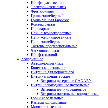
Шкафы расстоечные
Электрокипятильник
Фритюрницы
Гриль конвейерный
Гриль Мангал Барбекю
Конвектоматы
Пароварки
Печи высокоскоростные
Печи комбинированные
Печи конвейерные
Тостеры профессиональные
Чугунные плиты
Шкаф тепловой
Холодильное
Автохолодильники
Бонеты морозильные
Витрины для мороженого
Витрины кондитерские
Витрины десертные CANARY
Витрины холодильные настольные
Витрины для ингредиентов
Витрины настольные кондитерская
Горки холодильные
Камеры холодильные
Морозильные лари