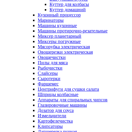
Куттер для колбасы
Куттер домашний
Кухонный процессор
Маринаторы
Машины кухонные
Машины протирочно-резательные
Миксер планетарный
Миксеры погружные
Мясорубка электрическая
Овощерезки электрическая
Овощечистки
Пилы для мяса
Рыбочистки
Слайсеры
Сыротерки
Фаршемес
Центрифуги для сушки салата
Шприцы колбасные
Аппараты для спиральных чипсов
Глазировочные машины
Дозатор для соуса
Измельчители
Картофелечистка
Клипсаторы
Лапшерезка ручная