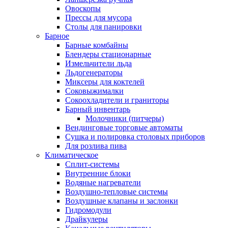
Овоскопы
Прессы для мусора
Столы для панировки
Барное
Барные комбайны
Блендеры стационарные
Измельчители льда
Льдогенераторы
Миксеры для коктелей
Соковыжималки
Сокоохладители и граниторы
Барный инвентарь
Молочники (питчеры)
Вендинговые торговые автоматы
Сушка и полировка столовых приборов
Для розлива пива
Климатическое
Сплит-системы
Внутренние блоки
Водяные нагреватели
Воздушно-тепловые системы
Воздушные клапаны и заслонки
Гидромодули
Драйкулеры