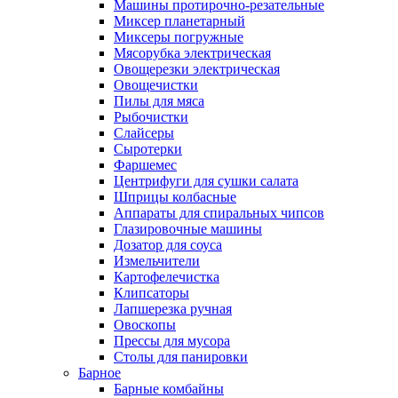
Машины протирочно-резательные
Миксер планетарный
Миксеры погружные
Мясорубка электрическая
Овощерезки электрическая
Овощечистки
Пилы для мяса
Рыбочистки
Слайсеры
Сыротерки
Фаршемес
Центрифуги для сушки салата
Шприцы колбасные
Аппараты для спиральных чипсов
Глазировочные машины
Дозатор для соуса
Измельчители
Картофелечистка
Клипсаторы
Лапшерезка ручная
Овоскопы
Прессы для мусора
Столы для панировки
Барное
Барные комбайны