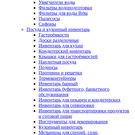
Умягчители воды
Фильтры водоподготовки
Фильтры для воды Brita
Пылесосы
Сифоны
Посуда и кухонный инвентарь
Гастроёмкости
Доски разделочные
Инвентарь для кухни
Кондитерский инвентарь
Крышки для гастроёмкостей
Наплитная посуда
Подносы
Противни и решетки
Термоконтейнеры
Инвентарь барный
Инвентарь буфетного, банкетного
обслуживания
Инвентарь для пекарен и кондитерских
Инвентарь для сервировки
Инвентарь для транспортировки продуктов
и готовой пищи
Инструменты для декорирования
Кухонный инвентарь
Мельницы для специй, соли,