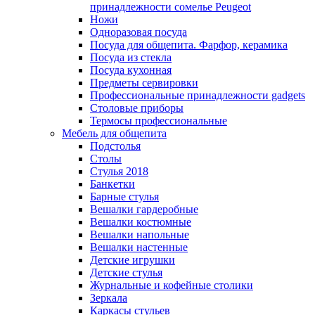
принадлежности сомелье Peugeot
Ножи
Одноразовая посуда
Посуда для общепита. Фарфор, керамика
Посуда из стекла
Посуда кухонная
Предметы сервировки
Профессиональные принадлежности gadgets
Столовые приборы
Термосы профессиональные
Мебель для общепита
Подстолья
Столы
Стулья 2018
Банкетки
Барные стулья
Вешалки гардеробные
Вешалки костюмные
Вешалки напольные
Вешалки настенные
Детские игрушки
Детские стулья
Журнальные и кофейные столики
Зеркала
Каркасы стульев