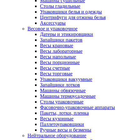
Машины сушильные
Столы гладильные
Упаковщики белья и одежды
Центрифуги для отжима белья
Аксессуары
Весовое и упаковочное
Датеры и этикировщики
Запайщики пакетов
Весы крановые
Весы лабораторные
Весы напольные
Весы порционные
Весы счетные
Весы торговые
Упаковщики вакуумные
Запайщики лотков
Машины обвязочные
Машины термоусадочные
Столы упаковочные
Фасовочно-упаковочные аппараты
Пакеты, лотки, пленка
Весы кухонные
Паллетоупаковщики
Ручные весы и безмены
Нейтральное оборудование