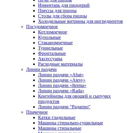
Инвентарь для пиццерий
Прессы для пиццы
Столы для сбора пиццы
Холодильные витрины для ингредиентов
Посудомоечное
Котломоечное
Купольные
Стаканомоечные
Туннельные
Фронтальные
Аксессуары
Расходные материалы
Линии раздачи
Линии раздачи «Abat»
Линии раздачи «Atesy»
Линии раздачи «Iterma»
Линии раздачи «Rada»
Контейнеры для овощей и сыпучих
продуктов
Линии раздачи "Радапро"
Прачечное
Катки гладильные
Машины стирально-сушильные
Машины стиральные