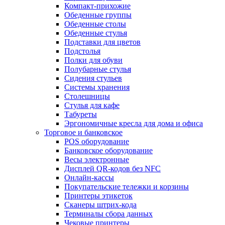
Компакт-прихожие
Обеденные группы
Обеденные столы
Обеденные стулья
Подставки для цветов
Подстолья
Полки для обуви
Полубарные стулья
Сидения стульев
Системы хранения
Столешницы
Стулья для кафе
Табуреты
Эргономичные кресла для дома и офиса
Торговое и банковское
POS оборудование
Банковское оборудование
Весы электронные
Дисплей QR-кодов без NFC
Онлайн-кассы
Покупательские тележки и корзины
Принтеры этикеток
Сканеры штрих-кода
Терминалы сбора данных
Чековые принтеры