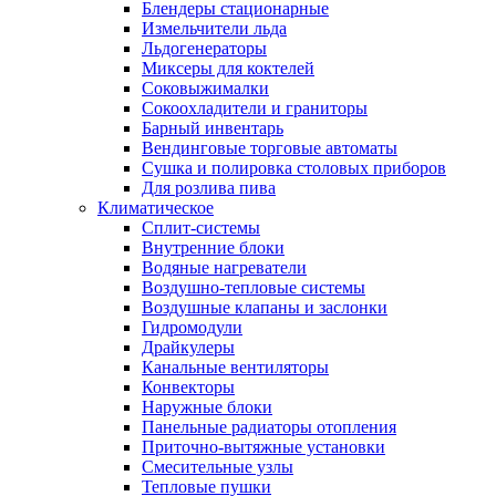
Блендеры стационарные
Измельчители льда
Льдогенераторы
Миксеры для коктелей
Соковыжималки
Сокоохладители и граниторы
Барный инвентарь
Вендинговые торговые автоматы
Сушка и полировка столовых приборов
Для розлива пива
Климатическое
Сплит-системы
Внутренние блоки
Водяные нагреватели
Воздушно-тепловые системы
Воздушные клапаны и заслонки
Гидромодули
Драйкулеры
Канальные вентиляторы
Конвекторы
Наружные блоки
Панельные радиаторы отопления
Приточно-вытяжные установки
Смесительные узлы
Тепловые пушки