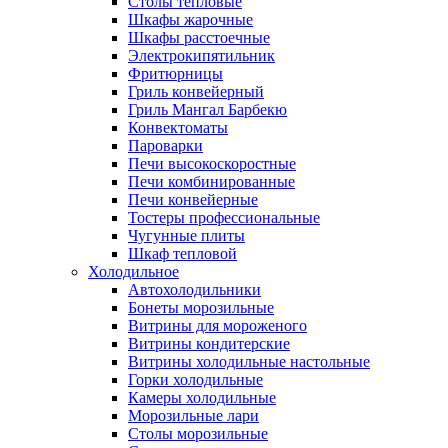
Столы тепловые
Шкафы жарочные
Шкафы расстоечные
Электрокипятильник
Фритюрницы
Гриль конвейерный
Гриль Мангал Барбекю
Конвектоматы
Пароварки
Печи высокоскоростные
Печи комбинированные
Печи конвейерные
Тостеры профессиональные
Чугунные плиты
Шкаф тепловой
Холодильное
Автохолодильники
Бонеты морозильные
Витрины для мороженого
Витрины кондитерские
Витрины холодильные настольные
Горки холодильные
Камеры холодильные
Морозильные лари
Столы морозильные