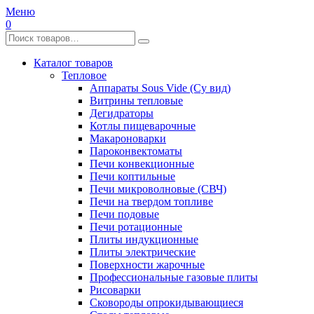
Меню
0
Каталог товаров
Тепловое
Аппараты Sous Vide (Су вид)
Витрины тепловые
Дегидраторы
Котлы пищеварочные
Макароноварки
Пароконвектоматы
Печи конвекционные
Печи коптильные
Печи микроволновые (СВЧ)
Печи на твердом топливе
Печи подовые
Печи ротационные
Плиты индукционные
Плиты электрические
Поверхности жарочные
Профессиональные газовые плиты
Рисоварки
Сковороды опрокидывающиеся