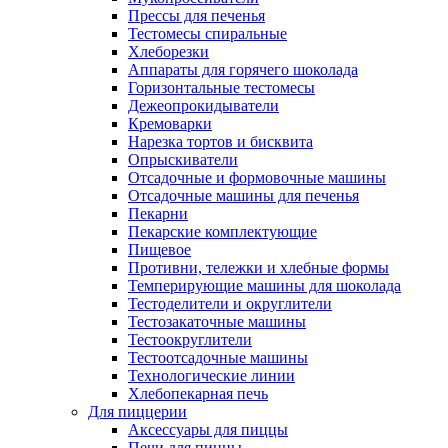
Прессы для печенья
Тестомесы спиральные
Хлеборезки
Аппараты для горячего шоколада
Горизонтальные тестомесы
Дежеопрокидыватели
Кремоварки
Нарезка тортов и бисквита
Опрыскиватели
Отсадочные и формовочные машины
Отсадочные машины для печенья
Пекарни
Пекарские комплектующие
Пищевое
Противни, тележки и хлебные формы
Темперирующие машины для шоколада
Тестоделители и округлители
Тестозакаточные машины
Тестоокруглители
Тестоотсадочные машины
Технологические линии
Хлебопекарная печь
Для пиццерии
Аксессуары для пиццы
Печи для пиццы