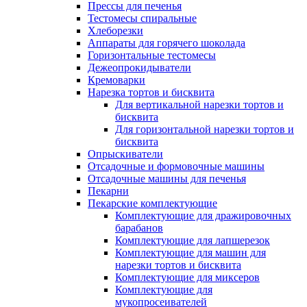
Прессы для печенья
Тестомесы спиральные
Хлеборезки
Аппараты для горячего шоколада
Горизонтальные тестомесы
Дежеопрокидыватели
Кремоварки
Нарезка тортов и бисквита
Для вертикальной нарезки тортов и
бисквита
Для горизонтальной нарезки тортов и
бисквита
Опрыскиватели
Отсадочные и формовочные машины
Отсадочные машины для печенья
Пекарни
Пекарские комплектующие
Комплектующие для дражировочных
барабанов
Комплектующие для лапшерезок
Комплектующие для машин для
нарезки тортов и бисквита
Комплектующие для миксеров
Комплектующие для
мукопросеивателей