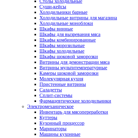
Столы холодильные
Суши-кейсы
Холодильники барные
Холодильные витрины для магазина
Холодильные моноблоки
Шкафы винные
Шкафы для вызревания мяса
Шкафы комбинированные
Шкафы морозильные
Шкафы холодильные
Шкафы шоковой заморозки
Витрины для демонстрации мяса
Витрины мультитемпературные
Камеры шоковой заморозки
Молекулярная кухня
Пристенные витрины
Саладетты
Сплит-системы
Фармацевтические холодильники
Электромеханическое
Инвентарь для мясопереработки
Куттеры
Кухонный процессор
Маринаторы
Машины кухонные