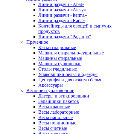
Линии раздачи «Abat»
Линии раздачи «Atesy»
Линии раздачи «Iterma»
Линии раздачи «Rada»
Контейнеры для овощей и сыпучих
продуктов
Линии раздачи "Радапро"
Прачечное
Катки гладильные
Машины стирально-сушильные
Машины стиральные
Машины сушильные
Столы гладильные
Упаковщики белья и одежды
Центрифуги для отжима белья
Аксессуары
Весовое и упаковочное
Датеры и этикировщики
Запайщики пакетов
Весы крановые
Весы лабораторные
Весы напольные
Весы порционные
Весы счетные
Весы торговые