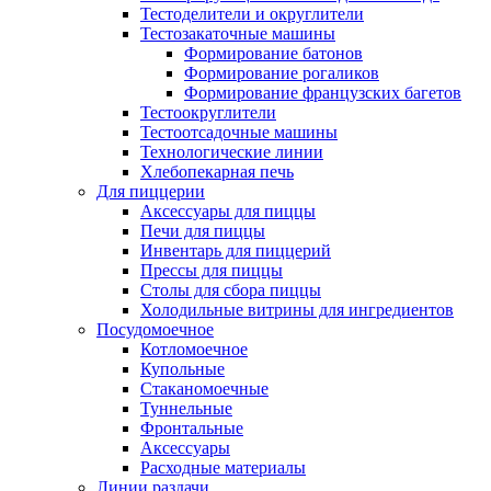
Тестоделители и округлители
Тестозакаточные машины
Формирование батонов
Формирование рогаликов
Формирование французских багетов
Тестоокруглители
Тестоотсадочные машины
Технологические линии
Хлебопекарная печь
Для пиццерии
Аксессуары для пиццы
Печи для пиццы
Инвентарь для пиццерий
Прессы для пиццы
Столы для сбора пиццы
Холодильные витрины для ингредиентов
Посудомоечное
Котломоечное
Купольные
Стаканомоечные
Туннельные
Фронтальные
Аксессуары
Расходные материалы
Линии раздачи