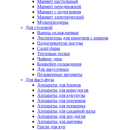
Мармит настольный
Мармит передвижной
Мармит с подогревом
Мармит электрический
Мультихолдеры
Для столовой
Ванны охлаждаемые
Диспенсеры для напитков с краном
Подогреватели посуды
Салат-бары
Тепловые полки
Чафинг диш
Конвейер охлаждения
Для закусочных
Пельменные автоматы
Для фаст-фуда
Аппараты для блинов
Аппараты для корн-догов
Аппараты для кукурузы
Аппараты для пончиков
Аппараты для попкорна
Аппараты для сахарной ваты
Аппараты для хот-догов
Аппараты для шаурмы
Грили для кур