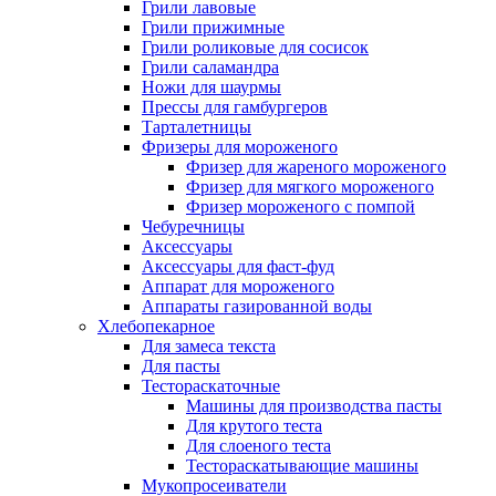
Грили лавовые
Грили прижимные
Грили роликовые для сосисок
Грили саламандра
Ножи для шаурмы
Прессы для гамбургеров
Тарталетницы
Фризеры для мороженого
Фризер для жареного мороженого
Фризер для мягкого мороженого
Фризер мороженого с помпой
Чебуречницы
Аксессуары
Аксессуары для фаст-фуд
Аппарат для мороженого
Аппараты газированной воды
Хлебопекарное
Для замеса текста
Для пасты
Тестораскаточные
Машины для производства пасты
Для крутого теста
Для слоеного теста
Тестораскатывающие машины
Мукопросеиватели