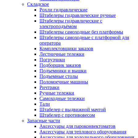
Складское
Рохли гидравлические
Штабелеры гидравлические ручные
Штабелеры гидравлические с
электроподъёмом
Штабелеры самоходные без платформы
Штабелеры самоходные с платформой для
оператора
Комплектовщики заказов
Лестничные тележки
Погрузчики
Подборщик заказов
Подъемники и вышки
Подъемные столы
Поломоечные машины
Ричтраки
Ручные тележки
Самоходные тележки
Тали
Штабелер с выдвижной мачтой
Штабелер с противовесом
Запасные части
Аксессуары для пароконвектоматов
Аксессуары для теплового оборудования
Аксессуары для холодильного оборудования