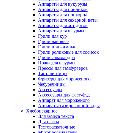
Аппараты для кукурузы
Аппараты для пончиков
Аппараты для попкорна
Аппараты для сахарной ваты
Аппараты для хот-догов
Аппараты для шаурмы
Грили для кур
Грили лавовые
Грили прижимные
Грили роликовые для сосисок
Грили саламандра
Ножи для шаурмы
Прессы для гамбургеров
Тарталетницы
Фризеры для мороженого
Чебуречницы
Аксессуары
Аксессуары для фаст-фуд
Аппарат для мороженого
Аппараты газированной воды
Хлебопекарное
Для замеса текста
Для пасты
Тестораскаточные
Мукопросеиватели