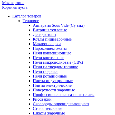
Моя корзина
Корзина пуста
Каталог товаров
Тепловое
Аппараты Sous Vide (Су вид)
Витрины тепловые
Дегидраторы
Котлы пищеварочные
Макароноварки
Пароконвектоматы
Печи конвекционные
Печи коптильные
Печи микроволновые (СВЧ)
Печи на твердом топливе
Печи подовые
Печи ротационные
Плиты индукционные
Плиты электрические
Поверхности жарочные
Профессиональные газовые плиты
Рисоварки
Сковороды опрокидывающиеся
Столы тепловые
Шкафы жарочные