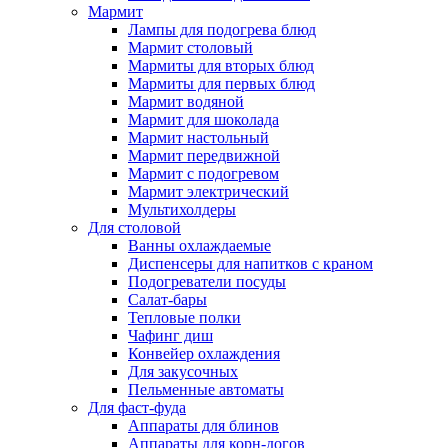
Мармит
Лампы для подогрева блюд
Мармит столовый
Мармиты для вторых блюд
Мармиты для первых блюд
Мармит водяной
Мармит для шоколада
Мармит настольный
Мармит передвижной
Мармит с подогревом
Мармит электрический
Мультихолдеры
Для столовой
Ванны охлаждаемые
Диспенсеры для напитков с краном
Подогреватели посуды
Салат-бары
Тепловые полки
Чафинг диш
Конвейер охлаждения
Для закусочных
Пельменные автоматы
Для фаст-фуда
Аппараты для блинов
Аппараты для корн-догов