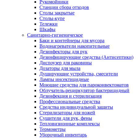
Рукомойники
Станции сбора отходов
Столы закрытые
Столы-купе
Тележки
Шкафы
Санитарно-гигиеническое
Баки и контейнеры для мусора
Водонагреватели накопительные
Дезинфекторы для рук
Дезинфицирующие средства (Антисептики)
Диспоузер для раковины
Дозаторы для мыла
Душирующие устройства, смесители
Лампы инсектицидные
Моющие средства для пароконвектоматов
Облучатель-рециркулятор бактерицидный
Дезинфекция и стерилизация
Профессиональные средства
Средства индивидуальной защиты
Стерилизаторы для ножей
Сушители для рук, фены
Тепловизионные комплексы
Термометры
Уборочный инвентарь