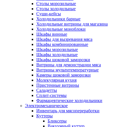
Столы морозильные
Столы холодильные
Суши-кейсы
Холодильники барные
Холодильные витрины для магазина
Холодильные моноблоки
Шкафы винные
Шкафы для вызревания мяса
Шкафы комбинированные
Шкафы морозильные
Шкафы холодильные
Шкафы шоковой заморозки
Витрины для демонстрации мяса
Витрины мультитемпературные
Камеры шоковой заморозки
Молекулярная кухня
Пристенные витрины
Саладетты
Сплит-системы
Фармацевтические холодильники
Электромеханическое
Инвентарь для мясопереработки
Куттеры
Бликсеры
Вакуумный куттер