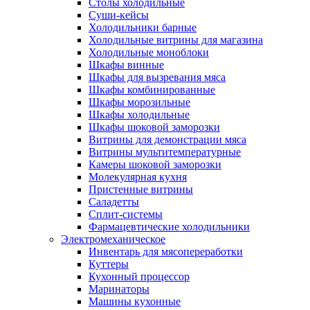
Столы холодильные
Суши-кейсы
Холодильники барные
Холодильные витрины для магазина
Холодильные моноблоки
Шкафы винные
Шкафы для вызревания мяса
Шкафы комбинированные
Шкафы морозильные
Шкафы холодильные
Шкафы шоковой заморозки
Витрины для демонстрации мяса
Витрины мультитемпературные
Камеры шоковой заморозки
Молекулярная кухня
Пристенные витрины
Саладетты
Сплит-системы
Фармацевтические холодильники
Электромеханическое
Инвентарь для мясопереработки
Куттеры
Кухонный процессор
Маринаторы
Машины кухонные