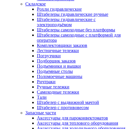
Складское
Рохли гидравлические
Штабелеры гидравлические ручные
Штабелеры гидравлические с
электроподъёмом
Штабелеры самоходные без платформы
Штабелеры самоходные с платформой для
оператора
Комплектовщики заказов
Лестничные тележки
Погрузчики
Подборщик заказов
Подъемники и вышки
Подъемные столы
Поломоечные машины
Ричтраки
Ручные тележки
Самоходные тележки
Тали
Штабелер с выдвижной мачтой
Штабелер с противовесом
Запасные части
Аксессуары для пароконвектоматов
Аксессуары для теплового оборудования
Аксессуары для холодильного оборудования