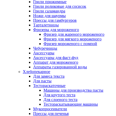
Грили прижимные
Грили роликовые для сосисок
Грили саламандра
Ножи для шаурмы
Прессы для гамбургеров
Тарталетницы
Фризеры для мороженого
Фризер для жареного мороженого
Фризер для мягкого мороженого
Фризер мороженого с помпой
Чебуречницы
Аксессуары
Аксессуары для фаст-фуд
Аппарат для мороженого
Аппараты газированной воды
Хлебопекарное
Для замеса текста
Для пасты
Тестораскаточные
Машины для производства пасты
Для крутого теста
Для слоеного теста
Тестораскатывающие машины
Мукопросеиватели
Прессы для печенья