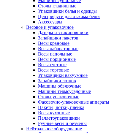
Машины сушильные
Столы гладильные
Упаковщики белья и одежды
Центрифуги для отжима белья
Аксессуары
Весовое и упаковочное
Датеры и этикировщики
Запайщики пакетов
Весы крановые
Весы лабораторные
Весы напольные
Весы порционные
Весы счетные
Весы торговые
Упаковщики вакуумные
Запайщики лотков
Машины обвязочные
Машины термоусадочные
Столы упаковочные
Фасовочно-упаковочные аппараты
Пакеты, лотки, пленка
Весы кухонные
Паллетоупаковщики
Ручные весы и безмены
Нейтральное оборудование