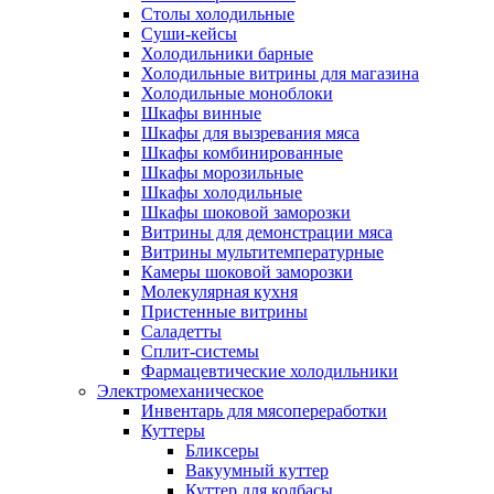
Столы холодильные
Суши-кейсы
Холодильники барные
Холодильные витрины для магазина
Холодильные моноблоки
Шкафы винные
Шкафы для вызревания мяса
Шкафы комбинированные
Шкафы морозильные
Шкафы холодильные
Шкафы шоковой заморозки
Витрины для демонстрации мяса
Витрины мультитемпературные
Камеры шоковой заморозки
Молекулярная кухня
Пристенные витрины
Саладетты
Сплит-системы
Фармацевтические холодильники
Электромеханическое
Инвентарь для мясопереработки
Куттеры
Бликсеры
Вакуумный куттер
Куттер для колбасы