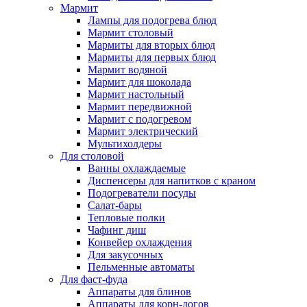
Мармит
Лампы для подогрева блюд
Мармит столовый
Мармиты для вторых блюд
Мармиты для первых блюд
Мармит водяной
Мармит для шоколада
Мармит настольный
Мармит передвижной
Мармит с подогревом
Мармит электрический
Мультихолдеры
Для столовой
Ванны охлаждаемые
Диспенсеры для напитков с краном
Подогреватели посуды
Салат-бары
Тепловые полки
Чафинг диш
Конвейер охлаждения
Для закусочных
Пельменные автоматы
Для фаст-фуда
Аппараты для блинов
Аппараты для корн-догов