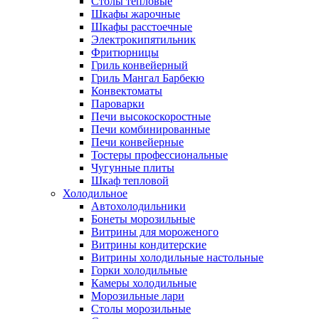
Столы тепловые
Шкафы жарочные
Шкафы расстоечные
Электрокипятильник
Фритюрницы
Гриль конвейерный
Гриль Мангал Барбекю
Конвектоматы
Пароварки
Печи высокоскоростные
Печи комбинированные
Печи конвейерные
Тостеры профессиональные
Чугунные плиты
Шкаф тепловой
Холодильное
Автохолодильники
Бонеты морозильные
Витрины для мороженого
Витрины кондитерские
Витрины холодильные настольные
Горки холодильные
Камеры холодильные
Морозильные лари
Столы морозильные