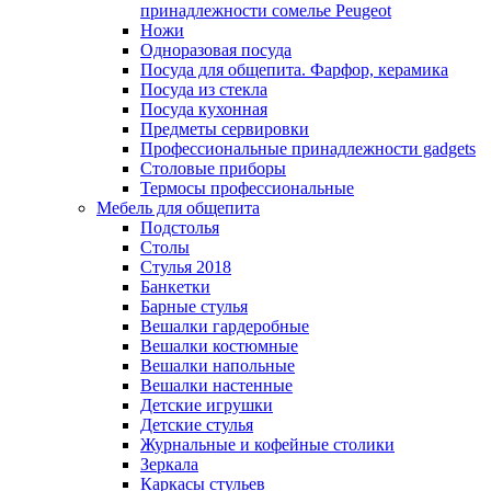
принадлежности сомелье Peugeot
Ножи
Одноразовая посуда
Посуда для общепита. Фарфор, керамика
Посуда из стекла
Посуда кухонная
Предметы сервировки
Профессиональные принадлежности gadgets
Столовые приборы
Термосы профессиональные
Мебель для общепита
Подстолья
Столы
Стулья 2018
Банкетки
Барные стулья
Вешалки гардеробные
Вешалки костюмные
Вешалки напольные
Вешалки настенные
Детские игрушки
Детские стулья
Журнальные и кофейные столики
Зеркала
Каркасы стульев