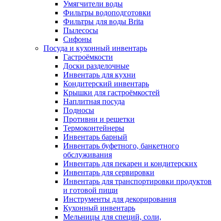
Умягчители воды
Фильтры водоподготовки
Фильтры для воды Brita
Пылесосы
Сифоны
Посуда и кухонный инвентарь
Гастроёмкости
Доски разделочные
Инвентарь для кухни
Кондитерский инвентарь
Крышки для гастроёмкостей
Наплитная посуда
Подносы
Противни и решетки
Термоконтейнеры
Инвентарь барный
Инвентарь буфетного, банкетного
обслуживания
Инвентарь для пекарен и кондитерских
Инвентарь для сервировки
Инвентарь для транспортировки продуктов
и готовой пищи
Инструменты для декорирования
Кухонный инвентарь
Мельницы для специй, соли,