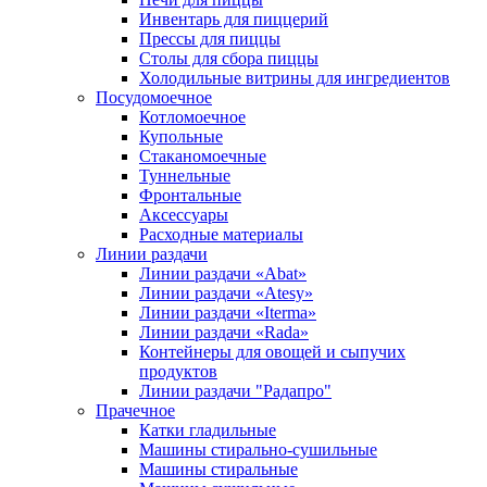
Инвентарь для пиццерий
Прессы для пиццы
Столы для сбора пиццы
Холодильные витрины для ингредиентов
Посудомоечное
Котломоечное
Купольные
Стаканомоечные
Туннельные
Фронтальные
Аксессуары
Расходные материалы
Линии раздачи
Линии раздачи «Abat»
Линии раздачи «Atesy»
Линии раздачи «Iterma»
Линии раздачи «Rada»
Контейнеры для овощей и сыпучих
продуктов
Линии раздачи "Радапро"
Прачечное
Катки гладильные
Машины стирально-сушильные
Машины стиральные