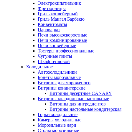
Электрокипятильник
Фритюрницы
Гриль конвейерный
Гриль Мангал Барбекю
Конвектоматы
Пароварки
Печи высокоскоростные
Печи комбинированные
Печи конвейерные
Тостеры профессиональные
Чугунные плиты
Шкаф тепловой
Холодильное
Автохолодильники
Бонеты морозильные
Витрины для мороженого
Витрины кондитерские
Витрины десертные CANARY
Витрины холодильные настольные
Витрины для ингредиентов
Витрины настольные кондитерская
Горки холодильные
Камеры холодильные
Морозильные лари
Столы морозильные