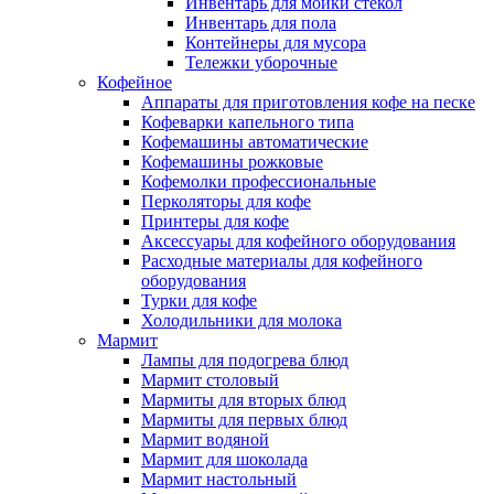
Инвентарь для мойки стекол
Инвентарь для пола
Контейнеры для мусора
Тележки уборочные
Кофейное
Аппараты для приготовления кофе на песке
Кофеварки капельного типа
Кофемашины автоматические
Кофемашины рожковые
Кофемолки профессиональные
Перколяторы для кофе
Принтеры для кофе
Аксессуары для кофейного оборудования
Расходные материалы для кофейного
оборудования
Турки для кофе
Холодильники для молока
Мармит
Лампы для подогрева блюд
Мармит столовый
Мармиты для вторых блюд
Мармиты для первых блюд
Мармит водяной
Мармит для шоколада
Мармит настольный