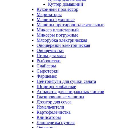
Куттер домашний
Кухонный процессор
Маринаторы
Машины кухонные
Машины протирочно-резательные
Миксер планетарный
Миксеры погружные
Мясорубка электрическая
Овощерезки электрическая
Овощечистки
Пилы для мяса
Рыбочистки
Слайсеры
Сыротерки
Фаршемес
Центрифуги для сушки салата
Шприцы колбасные
Аппараты для спиральных чипсов
Глазировочные машины
Дозатор для соуса
Измельчители
Картофелечистка
Клипсаторы
Лапшерезка ручная
Овоскопы