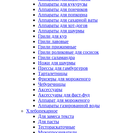
Аппараты для кукурузы
Аппараты для пончиков
Аппараты для попкорна
Аппараты для сахарной ваты
Аппараты для хот-догов
Аппараты для шаурмы
Грили для кур
Грили лавовые
Грили прижимные
Грили роликовые для сосисок
Грили саламандра
Ножи для шаурмы
Прессы для гамбургеров
Тарталетницы
Фризеры для мороженого
Чебуречницы
Аксессуары
Аксессуары для фаст-фуд
Аппарат для мороженого
Аппараты газированной воды
Хлебопекарное
Для замеса текста
Для пасты
Тестораскаточные
Мукопросеиватели