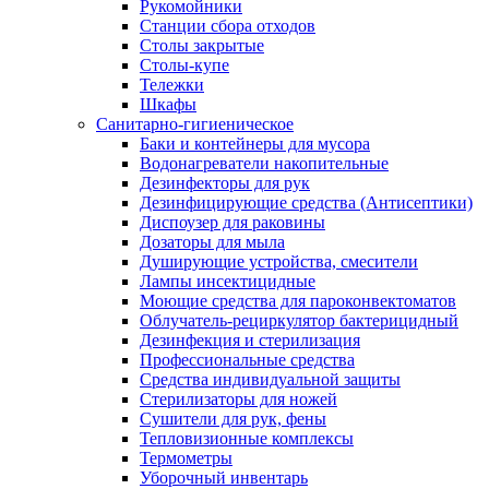
Рукомойники
Станции сбора отходов
Столы закрытые
Столы-купе
Тележки
Шкафы
Санитарно-гигиеническое
Баки и контейнеры для мусора
Водонагреватели накопительные
Дезинфекторы для рук
Дезинфицирующие средства (Антисептики)
Диспоузер для раковины
Дозаторы для мыла
Душирующие устройства, смесители
Лампы инсектицидные
Моющие средства для пароконвектоматов
Облучатель-рециркулятор бактерицидный
Дезинфекция и стерилизация
Профессиональные средства
Средства индивидуальной защиты
Стерилизаторы для ножей
Сушители для рук, фены
Тепловизионные комплексы
Термометры
Уборочный инвентарь