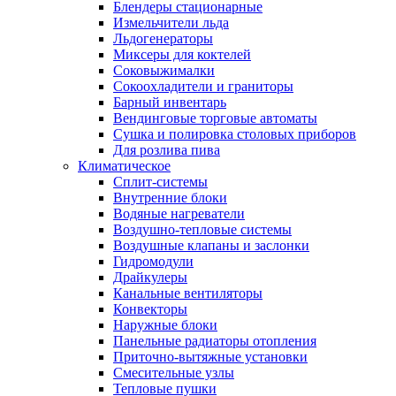
Блендеры стационарные
Измельчители льда
Льдогенераторы
Миксеры для коктелей
Соковыжималки
Сокоохладители и граниторы
Барный инвентарь
Вендинговые торговые автоматы
Сушка и полировка столовых приборов
Для розлива пива
Климатическое
Сплит-системы
Внутренние блоки
Водяные нагреватели
Воздушно-тепловые системы
Воздушные клапаны и заслонки
Гидромодули
Драйкулеры
Канальные вентиляторы
Конвекторы
Наружные блоки
Панельные радиаторы отопления
Приточно-вытяжные установки
Смесительные узлы
Тепловые пушки