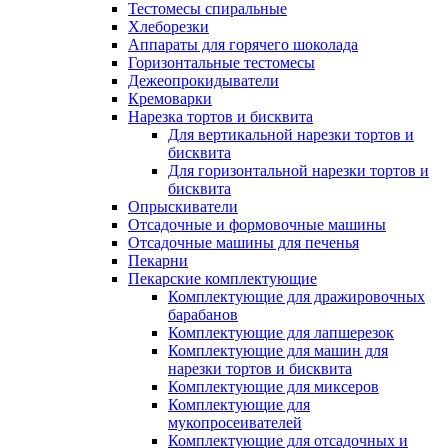
Тестомесы спиральные
Хлеборезки
Аппараты для горячего шоколада
Горизонтальные тестомесы
Дежеопрокидыватели
Кремоварки
Нарезка тортов и бисквита
Для вертикальной нарезки тортов и
бисквита
Для горизонтальной нарезки тортов и
бисквита
Опрыскиватели
Отсадочные и формовочные машины
Отсадочные машины для печенья
Пекарни
Пекарские комплектующие
Комплектующие для дражировочных
барабанов
Комплектующие для лапшерезок
Комплектующие для машин для
нарезки тортов и бисквита
Комплектующие для миксеров
Комплектующие для
мукопросеивателей
Комплектующие для отсадочных и