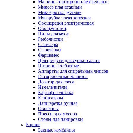
Машины протирочно-резательные
Миксер планетарный
Миксеры погружные
Мясорубка электрическая
Овощерезки электрическая
Овощечистки
Пилы для мяса
Рыбочистки
Слайсеры
Сыротерки
Фаршемес
Центрифуги для сушки салата
Шприцы колбасные
Аппараты для спиральных чипсов
Глазировочные машины
Дозатор для соуса
Измельчители
Картофелечистка
Клипсаторы
Лапшерезка ручная
Овоскопы
Прессы для мусора
Столы для панировки
Барное
Барные комбайны