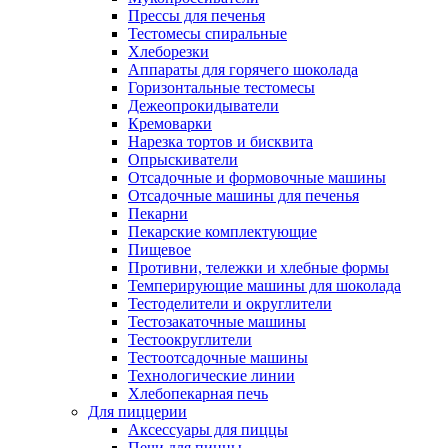
Прессы для печенья
Тестомесы спиральные
Хлеборезки
Аппараты для горячего шоколада
Горизонтальные тестомесы
Дежеопрокидыватели
Кремоварки
Нарезка тортов и бисквита
Опрыскиватели
Отсадочные и формовочные машины
Отсадочные машины для печенья
Пекарни
Пекарские комплектующие
Пищевое
Противни, тележки и хлебные формы
Темперирующие машины для шоколада
Тестоделители и округлители
Тестозакаточные машины
Тестоокруглители
Тестоотсадочные машины
Технологические линии
Хлебопекарная печь
Для пиццерии
Аксессуары для пиццы
Печи для пиццы