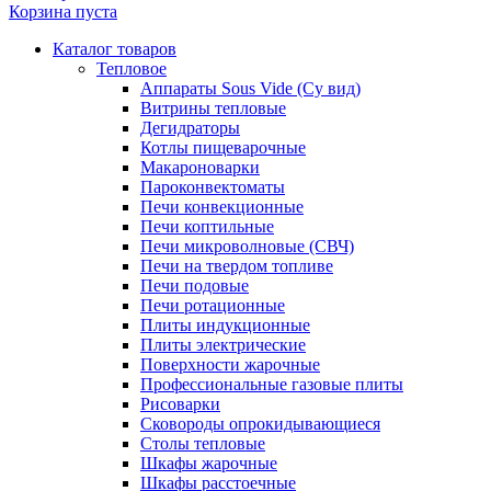
Корзина пуста
Каталог товаров
Тепловое
Аппараты Sous Vide (Су вид)
Витрины тепловые
Дегидраторы
Котлы пищеварочные
Макароноварки
Пароконвектоматы
Печи конвекционные
Печи коптильные
Печи микроволновые (СВЧ)
Печи на твердом топливе
Печи подовые
Печи ротационные
Плиты индукционные
Плиты электрические
Поверхности жарочные
Профессиональные газовые плиты
Рисоварки
Сковороды опрокидывающиеся
Столы тепловые
Шкафы жарочные
Шкафы расстоечные