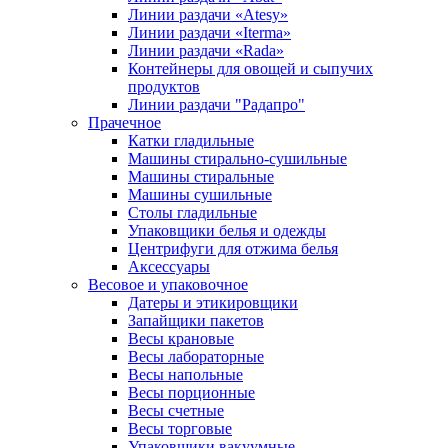
Линии раздачи «Atesy»
Линии раздачи «Iterma»
Линии раздачи «Rada»
Контейнеры для овощей и сыпучих
продуктов
Линии раздачи "Радапро"
Прачечное
Катки гладильные
Машины стирально-сушильные
Машины стиральные
Машины сушильные
Столы гладильные
Упаковщики белья и одежды
Центрифуги для отжима белья
Аксессуары
Весовое и упаковочное
Датеры и этикировщики
Запайщики пакетов
Весы крановые
Весы лабораторные
Весы напольные
Весы порционные
Весы счетные
Весы торговые
Упаковщики вакуумные