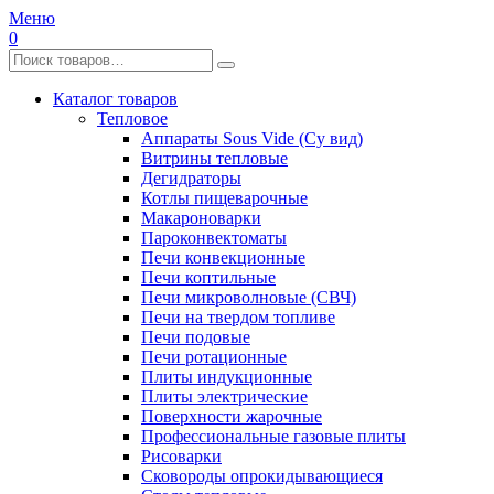
Меню
0
Каталог товаров
Тепловое
Аппараты Sous Vide (Су вид)
Витрины тепловые
Дегидраторы
Котлы пищеварочные
Макароноварки
Пароконвектоматы
Печи конвекционные
Печи коптильные
Печи микроволновые (СВЧ)
Печи на твердом топливе
Печи подовые
Печи ротационные
Плиты индукционные
Плиты электрические
Поверхности жарочные
Профессиональные газовые плиты
Рисоварки
Сковороды опрокидывающиеся