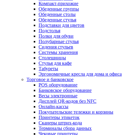
Компакт-прихожие
Обеденные группы
Обеденные столы
Обеденные стулья
Подставки для цветов
Подстолья
Полки для обуви
Полубарные стулья
Сидения стульев
Системы хранения
Столешницы
Стулья для кафе
Табуреты
Эргономичные кресла для дома и офиса
Торговое и банковское
POS оборудование
Банковское оборудование
Весы электронные
Дисплей QR-кодов без NFC
Онлайн-кассы
Покупательские тележки и корзины
Принтеры этикеток
Сканеры штрих-кода
Терминалы сбора данных
Чековые принтеры