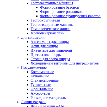
Тестозакаточные машины
Формирование батонов
Формирование рогаликов
Формирование французских багетов
Тестоокруглители
Тестоотсадочные машины
Технологические линии
Хлебопекарная печь
Для пиццерии
Аксессуары для пиццы
Печи для пиццы
Инвентарь для пиццерий
Прессы для пиццы
Столы для сбора пиццы
Холодильные витрины для ингредиентов
Посудомоечное
Котломоечное
Купольные
Стаканомоечные
Туннельные
Фронтальные
Аксессуары
Расходные материалы
Линии раздачи
Линии раздачи «Abat»