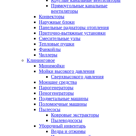
Круглые канальные вентиляторы
Прямоугольные канальные
вентиляторы
Конвекторы
Наружные блоки
Панельные радиаторы отопления
Приточно-вытяжные установки
Смесительные узлы
Тепловые пушки
Фанкойлы
Чиллеры
Клининговое
Минимойки
Мойки высокого давления
Сверхвысокого давления
Моющие средства
Парогенераторы
Пеногенераторы
Подметальные машины
Поломоечные машины
Пылесосы
Ковровые экстракторы
Пылеводососы
Уборочный инвентарь
Ведра и отжимы