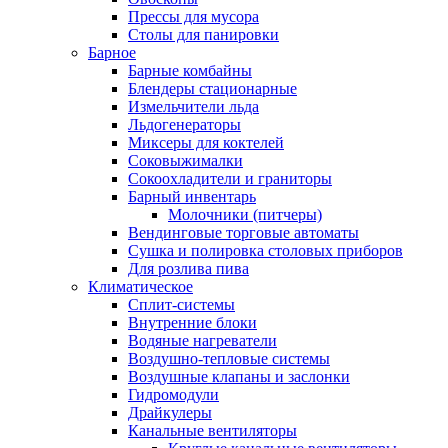
Прессы для мусора
Столы для панировки
Барное
Барные комбайны
Блендеры стационарные
Измельчители льда
Льдогенераторы
Миксеры для коктелей
Соковыжималки
Сокоохладители и граниторы
Барный инвентарь
Молочники (питчеры)
Вендинговые торговые автоматы
Сушка и полировка столовых приборов
Для розлива пива
Климатическое
Сплит-системы
Внутренние блоки
Водяные нагреватели
Воздушно-тепловые системы
Воздушные клапаны и заслонки
Гидромодули
Драйкулеры
Канальные вентиляторы