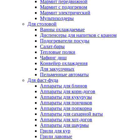
Мармит передвижной
Мармит с подогревом
Мармит электрический
Мультихолдеры
Для столовой
Ванны охлаждаемые
Диспенсеры для напитков с краном
Подогреватели посуды
Салат-бары
Тепловые полки
Чафинг диш
Конвейер охлаждения
Для закусочных
Пельменные автоматы
Для фаст-фуда
Аппараты для блинов
Аппараты для корн-догов
Аппараты для кукурузы
Аппараты для пончиков
Аппараты для попкорна
Аппараты для сахарной ваты
Аппараты для хот-догов
Аппараты для шаурмы
Грили для кур
Грили лавовые