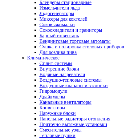
Блендеры стационарные
Измельчители льда
Льдогенераторы
Миксеры для коктелей
Соковыжималки
Сокоохладители и граниторы
Барный инвентарь
Вендинговые торговые автоматы
Сушка и полировка столовых приборов
Для розлива пива
Климатическое
Сплит-системы
Внутренние блоки
Водяные нагреватели
Воздушно-тепловые системы
Воздушные клапаны и заслонки
Гидромодули
Драйкулеры
Канальные вентиляторы
Конвекторы
Наружные блоки
Панельные радиаторы отопления
Приточно-вытяжные установки
Смесительные узлы
Тепловые пушки