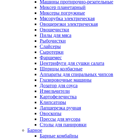
Машины протирочно-резательные
Миксер планетарный
Миксеры погружные
Мясорубка электрическая
Овощерезки электрическая
Овощечистки
Пилы для мяса
Рыбочистки
Слайсеры
Сыротерки
Фаршемес
Центрифуги для сушки салата
Шприцы колбасные
Аппараты для спиральных чипсов
Глазировочные машины
Дозатор для соуса
Измельчители
Картофелечистка
Клипсаторы
Лапшерезка ручная
Овоскопы
Прессы для мусора
Столы для панировки
Барное
Барные комбайны