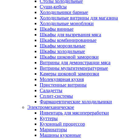
Столы холодильные
Суши-кейсы
Холодильники барные
Холодильные витрины для магазина
Холодильные моноблоки
Шкафы винные
Шкафы для вызревания мяса
Шкафы комбинированные
Шкафы морозильные
Шкафы холодильные
Шкафы шоковой заморозки
Витрины для демонстрации мяса
Витрины мультитемпературные
Камеры шоковой заморозки
Молекулярная кухня
Пристенные витрины
Саладетты
Сплит-системы
Фармацевтические холодильники
Электромеханическое
Инвентарь для мясопереработки
Куттеры
Кухонный процессор
Маринаторы
Машины кухонные