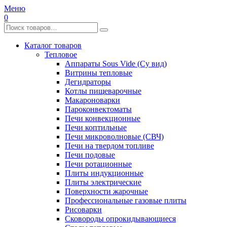
Меню
0
Каталог товаров
Тепловое
Аппараты Sous Vide (Су вид)
Витрины тепловые
Дегидраторы
Котлы пищеварочные
Макароноварки
Пароконвектоматы
Печи конвекционные
Печи коптильные
Печи микроволновые (СВЧ)
Печи на твердом топливе
Печи подовые
Печи ротационные
Плиты индукционные
Плиты электрические
Поверхности жарочные
Профессиональные газовые плиты
Рисоварки
Сковороды опрокидывающиеся