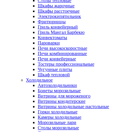
Столы тепловые
Шкафы жарочные
Шкафы расстоечные
Электрокипятильник
Фритюрницы
Гриль конвейерный
Гриль Мангал Барбекю
Конвектоматы
Пароварки
Печи высокоскоростные
Печи комбинированные
Печи конвейерные
Тостеры профессиональные
Чугунные плиты
Шкаф тепловой
Холодильное
Автохолодильники
Бонеты морозильные
Витрины для мороженого
Витрины кондитерские
Витрины холодильные настольные
Горки холодильные
Камеры холодильные
Морозильные лари
Столы морозильные