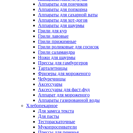
Аппараты для пончиков
Аппараты для попкорна
Аппараты для сахарной ваты
Аппараты для хот-догов
Аппараты для шаурмы
Грили для кур
Грили лавовые
Грили прижимные
Грили роликовые для сосисок
Грили саламандра
Ножи для шаурмы
Прессы для гамбургеров
Тарталетницы
Фризеры для мороженого
Чебуречницы
Аксессуары
Аксессуары для фаст-фуд
Аппарат для мороженого
Аппараты газированной воды
Хлебопекарное
Для замеса текста
Для пасты
Тестораскаточные
Мукопросеиватели
Прессы для печенья