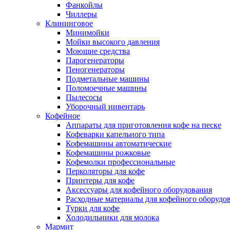
Фанкойлы
Чиллеры
Клининговое
Минимойки
Мойки высокого давления
Моющие средства
Парогенераторы
Пеногенераторы
Подметальные машины
Поломоечные машины
Пылесосы
Уборочный инвентарь
Кофейное
Аппараты для приготовления кофе на песке
Кофеварки капельного типа
Кофемашины автоматические
Кофемашины рожковые
Кофемолки профессиональные
Перколяторы для кофе
Принтеры для кофе
Аксессуары для кофейного оборудования
Расходные материалы для кофейного оборудо
Турки для кофе
Холодильники для молока
Мармит