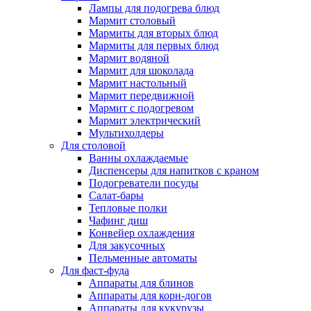
Лампы для подогрева блюд
Мармит столовый
Мармиты для вторых блюд
Мармиты для первых блюд
Мармит водяной
Мармит для шоколада
Мармит настольный
Мармит передвижной
Мармит с подогревом
Мармит электрический
Мультихолдеры
Для столовой
Ванны охлаждаемые
Диспенсеры для напитков с краном
Подогреватели посуды
Салат-бары
Тепловые полки
Чафинг диш
Конвейер охлаждения
Для закусочных
Пельменные автоматы
Для фаст-фуда
Аппараты для блинов
Аппараты для корн-догов
Аппараты для кукурузы