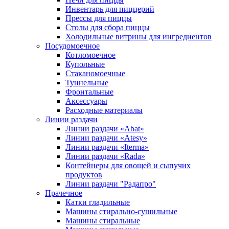
Инвентарь для пиццерий
Прессы для пиццы
Столы для сбора пиццы
Холодильные витрины для ингредиентов
Посудомоечное
Котломоечное
Купольные
Стаканомоечные
Туннельные
Фронтальные
Аксессуары
Расходные материалы
Линии раздачи
Линии раздачи «Abat»
Линии раздачи «Atesy»
Линии раздачи «Iterma»
Линии раздачи «Rada»
Контейнеры для овощей и сыпучих
продуктов
Линии раздачи "Радапро"
Прачечное
Катки гладильные
Машины стирально-сушильные
Машины стиральные