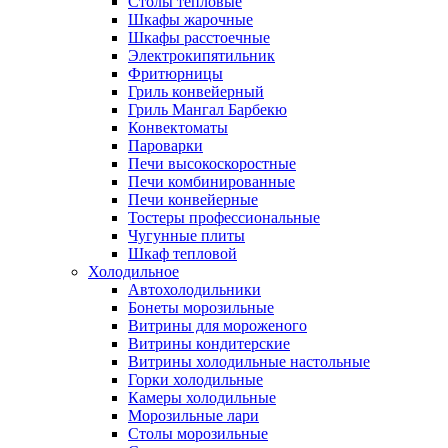
Столы тепловые
Шкафы жарочные
Шкафы расстоечные
Электрокипятильник
Фритюрницы
Гриль конвейерный
Гриль Мангал Барбекю
Конвектоматы
Пароварки
Печи высокоскоростные
Печи комбинированные
Печи конвейерные
Тостеры профессиональные
Чугунные плиты
Шкаф тепловой
Холодильное
Автохолодильники
Бонеты морозильные
Витрины для мороженого
Витрины кондитерские
Витрины холодильные настольные
Горки холодильные
Камеры холодильные
Морозильные лари
Столы морозильные