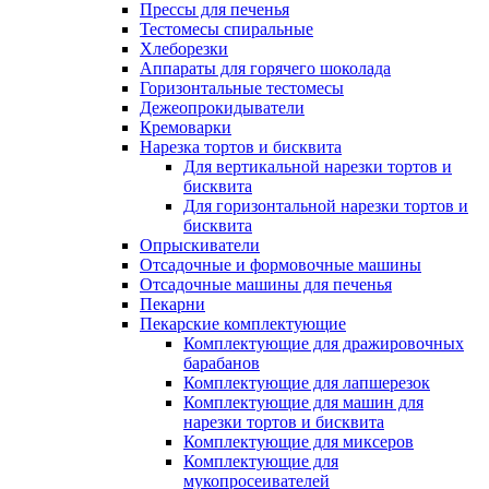
Прессы для печенья
Тестомесы спиральные
Хлеборезки
Аппараты для горячего шоколада
Горизонтальные тестомесы
Дежеопрокидыватели
Кремоварки
Нарезка тортов и бисквита
Для вертикальной нарезки тортов и
бисквита
Для горизонтальной нарезки тортов и
бисквита
Опрыскиватели
Отсадочные и формовочные машины
Отсадочные машины для печенья
Пекарни
Пекарские комплектующие
Комплектующие для дражировочных
барабанов
Комплектующие для лапшерезок
Комплектующие для машин для
нарезки тортов и бисквита
Комплектующие для миксеров
Комплектующие для
мукопросеивателей