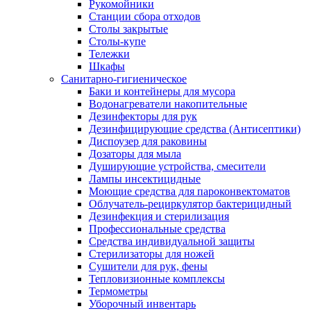
Рукомойники
Станции сбора отходов
Столы закрытые
Столы-купе
Тележки
Шкафы
Санитарно-гигиеническое
Баки и контейнеры для мусора
Водонагреватели накопительные
Дезинфекторы для рук
Дезинфицирующие средства (Антисептики)
Диспоузер для раковины
Дозаторы для мыла
Душирующие устройства, смесители
Лампы инсектицидные
Моющие средства для пароконвектоматов
Облучатель-рециркулятор бактерицидный
Дезинфекция и стерилизация
Профессиональные средства
Средства индивидуальной защиты
Стерилизаторы для ножей
Сушители для рук, фены
Тепловизионные комплексы
Термометры
Уборочный инвентарь