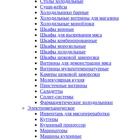
Столы холодильные
Суши-кейсы
Холодильники барные
Холодильные витрины для магазина
Холодильные моноблоки
Шкафы винные
Шкафы для вызревания мяса
Шкафы комбинированные
Шкафы морозильные
Шкафы холодильные
Шкафы шоковой заморозки
Витрины для демонстрации мяса
Витрины мультитемпературные
Камеры шоковой заморозки
Молекулярная кухня
Пристенные витрины
Саладетты
Сплит-системы
Фармацевтические холодильники
Электромеханическое
Инвентарь для мясопереработки
Куттеры
Кухонный процессор
Маринаторы
Машины кухонные