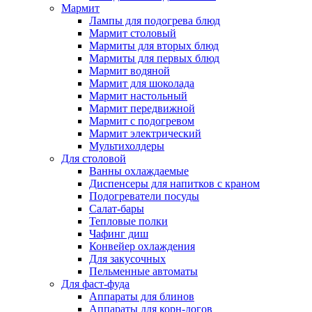
Мармит
Лампы для подогрева блюд
Мармит столовый
Мармиты для вторых блюд
Мармиты для первых блюд
Мармит водяной
Мармит для шоколада
Мармит настольный
Мармит передвижной
Мармит с подогревом
Мармит электрический
Мультихолдеры
Для столовой
Ванны охлаждаемые
Диспенсеры для напитков с краном
Подогреватели посуды
Салат-бары
Тепловые полки
Чафинг диш
Конвейер охлаждения
Для закусочных
Пельменные автоматы
Для фаст-фуда
Аппараты для блинов
Аппараты для корн-догов