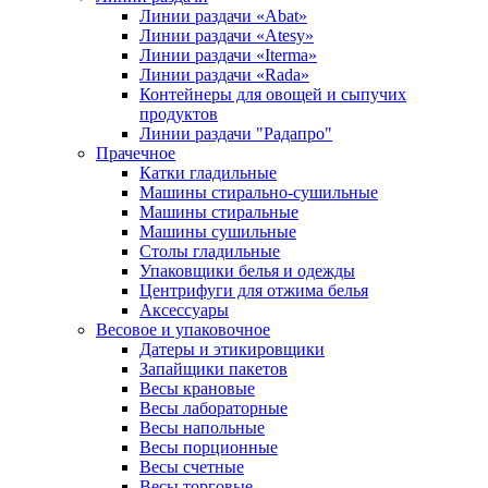
Линии раздачи «Abat»
Линии раздачи «Atesy»
Линии раздачи «Iterma»
Линии раздачи «Rada»
Контейнеры для овощей и сыпучих
продуктов
Линии раздачи "Радапро"
Прачечное
Катки гладильные
Машины стирально-сушильные
Машины стиральные
Машины сушильные
Столы гладильные
Упаковщики белья и одежды
Центрифуги для отжима белья
Аксессуары
Весовое и упаковочное
Датеры и этикировщики
Запайщики пакетов
Весы крановые
Весы лабораторные
Весы напольные
Весы порционные
Весы счетные
Весы торговые