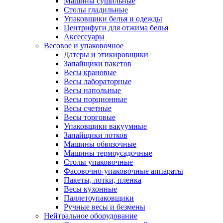
Машины сушильные
Столы гладильные
Упаковщики белья и одежды
Центрифуги для отжима белья
Аксессуары
Весовое и упаковочное
Датеры и этикировщики
Запайщики пакетов
Весы крановые
Весы лабораторные
Весы напольные
Весы порционные
Весы счетные
Весы торговые
Упаковщики вакуумные
Запайщики лотков
Машины обвязочные
Машины термоусадочные
Столы упаковочные
Фасовочно-упаковочные аппараты
Пакеты, лотки, пленка
Весы кухонные
Паллетоупаковщики
Ручные весы и безмены
Нейтральное оборудование