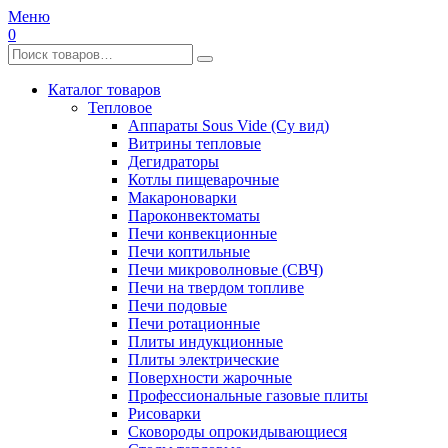
Меню
0
Каталог товаров
Тепловое
Аппараты Sous Vide (Су вид)
Витрины тепловые
Дегидраторы
Котлы пищеварочные
Макароноварки
Пароконвектоматы
Печи конвекционные
Печи коптильные
Печи микроволновые (СВЧ)
Печи на твердом топливе
Печи подовые
Печи ротационные
Плиты индукционные
Плиты электрические
Поверхности жарочные
Профессиональные газовые плиты
Рисоварки
Сковороды опрокидывающиеся