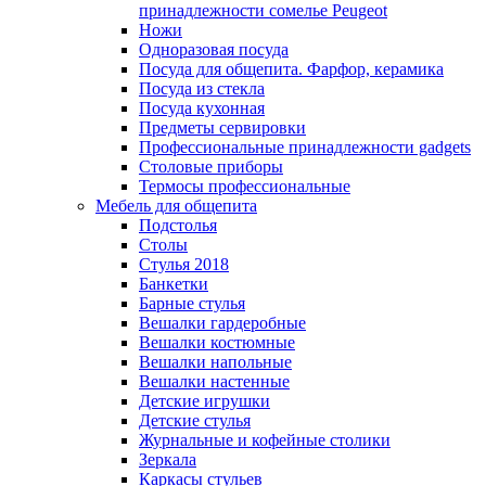
принадлежности сомелье Peugeot
Ножи
Одноразовая посуда
Посуда для общепита. Фарфор, керамика
Посуда из стекла
Посуда кухонная
Предметы сервировки
Профессиональные принадлежности gadgets
Столовые приборы
Термосы профессиональные
Мебель для общепита
Подстолья
Столы
Стулья 2018
Банкетки
Барные стулья
Вешалки гардеробные
Вешалки костюмные
Вешалки напольные
Вешалки настенные
Детские игрушки
Детские стулья
Журнальные и кофейные столики
Зеркала
Каркасы стульев