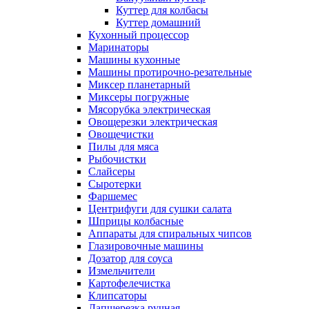
Куттер для колбасы
Куттер домашний
Кухонный процессор
Маринаторы
Машины кухонные
Машины протирочно-резательные
Миксер планетарный
Миксеры погружные
Мясорубка электрическая
Овощерезки электрическая
Овощечистки
Пилы для мяса
Рыбочистки
Слайсеры
Сыротерки
Фаршемес
Центрифуги для сушки салата
Шприцы колбасные
Аппараты для спиральных чипсов
Глазировочные машины
Дозатор для соуса
Измельчители
Картофелечистка
Клипсаторы
Лапшерезка ручная