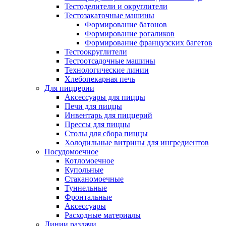
Тестоделители и округлители
Тестозакаточные машины
Формирование батонов
Формирование рогаликов
Формирование французских багетов
Тестоокруглители
Тестоотсадочные машины
Технологические линии
Хлебопекарная печь
Для пиццерии
Аксессуары для пиццы
Печи для пиццы
Инвентарь для пиццерий
Прессы для пиццы
Столы для сбора пиццы
Холодильные витрины для ингредиентов
Посудомоечное
Котломоечное
Купольные
Стаканомоечные
Туннельные
Фронтальные
Аксессуары
Расходные материалы
Линии раздачи