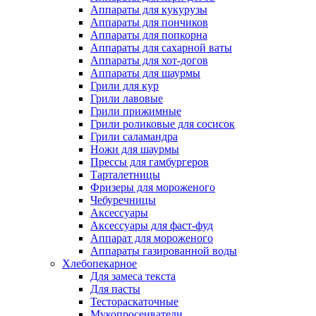
Аппараты для кукурузы
Аппараты для пончиков
Аппараты для попкорна
Аппараты для сахарной ваты
Аппараты для хот-догов
Аппараты для шаурмы
Грили для кур
Грили лавовые
Грили прижимные
Грили роликовые для сосисок
Грили саламандра
Ножи для шаурмы
Прессы для гамбургеров
Тарталетницы
Фризеры для мороженого
Чебуречницы
Аксессуары
Аксессуары для фаст-фуд
Аппарат для мороженого
Аппараты газированной воды
Хлебопекарное
Для замеса текста
Для пасты
Тестораскаточные
Мукопросеиватели