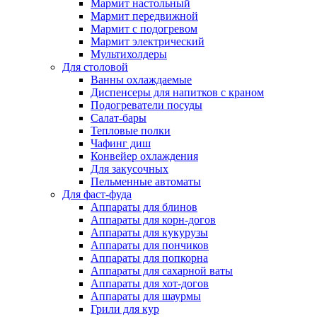
Мармит настольный
Мармит передвижной
Мармит с подогревом
Мармит электрический
Мультихолдеры
Для столовой
Ванны охлаждаемые
Диспенсеры для напитков с краном
Подогреватели посуды
Салат-бары
Тепловые полки
Чафинг диш
Конвейер охлаждения
Для закусочных
Пельменные автоматы
Для фаст-фуда
Аппараты для блинов
Аппараты для корн-догов
Аппараты для кукурузы
Аппараты для пончиков
Аппараты для попкорна
Аппараты для сахарной ваты
Аппараты для хот-догов
Аппараты для шаурмы
Грили для кур