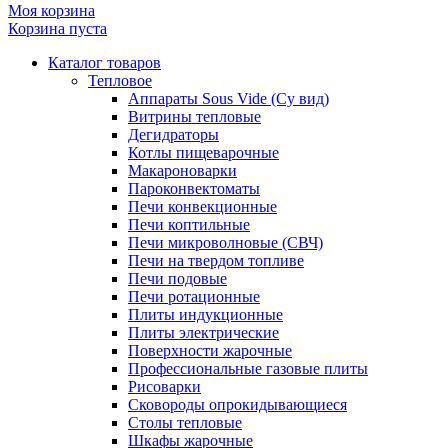
Моя корзина
Корзина пуста
Каталог товаров
Тепловое
Аппараты Sous Vide (Су вид)
Витрины тепловые
Дегидраторы
Котлы пищеварочные
Макароноварки
Пароконвектоматы
Печи конвекционные
Печи коптильные
Печи микроволновые (СВЧ)
Печи на твердом топливе
Печи подовые
Печи ротационные
Плиты индукционные
Плиты электрические
Поверхности жарочные
Профессиональные газовые плиты
Рисоварки
Сковороды опрокидывающиеся
Столы тепловые
Шкафы жарочные