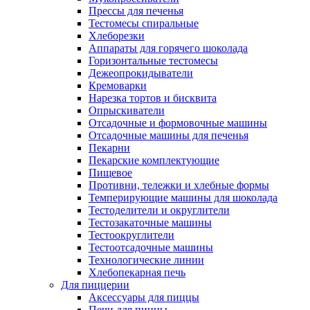
Прессы для печенья
Тестомесы спиральные
Хлеборезки
Аппараты для горячего шоколада
Горизонтальные тестомесы
Дежеопрокидыватели
Кремоварки
Нарезка тортов и бисквита
Опрыскиватели
Отсадочные и формовочные машины
Отсадочные машины для печенья
Пекарни
Пекарские комплектующие
Пищевое
Противни, тележки и хлебные формы
Темперирующие машины для шоколада
Тестоделители и округлители
Тестозакаточные машины
Тестоокруглители
Тестоотсадочные машины
Технологические линии
Хлебопекарная печь
Для пиццерии
Аксессуары для пиццы
Печи для пиццы