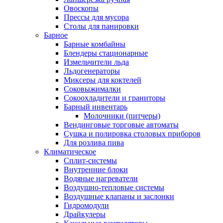
Овоскопы
Прессы для мусора
Столы для панировки
Барное
Барные комбайны
Блендеры стационарные
Измельчители льда
Льдогенераторы
Миксеры для коктелей
Соковыжималки
Сокоохладители и граниторы
Барный инвентарь
Молочники (питчеры)
Вендинговые торговые автоматы
Сушка и полировка столовых приборов
Для розлива пива
Климатическое
Сплит-системы
Внутренние блоки
Водяные нагреватели
Воздушно-тепловые системы
Воздушные клапаны и заслонки
Гидромодули
Драйкулеры