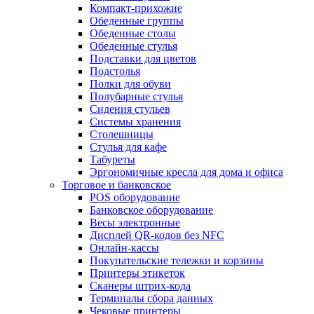
Компакт-прихожие
Обеденные группы
Обеденные столы
Обеденные стулья
Подставки для цветов
Подстолья
Полки для обуви
Полубарные стулья
Сидения стульев
Системы хранения
Столешницы
Стулья для кафе
Табуреты
Эргономичные кресла для дома и офиса
Торговое и банковское
POS оборудование
Банковское оборудование
Весы электронные
Дисплей QR-кодов без NFC
Онлайн-кассы
Покупательские тележки и корзины
Принтеры этикеток
Сканеры штрих-кода
Терминалы сбора данных
Чековые принтеры