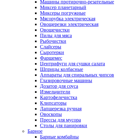
Машины протирочно-резательные
Миксер планетарный
Миксеры погружные
Мясорубка электрическая
Овощерезки электрическая
Овощечистки
Пилы для мяса
Рыбочистки
Слайсеры
Сыротерки
Фаршемес
Центрифуги для сушки салата
Шприцы колбасные
Аппараты для спиральных чипсов
Глазировочные машины
Дозатор для соуса
Измельчители
Картофелечистка
Клипсаторы
Лапшерезка ручная
Овоскопы
Прессы для мусора
Столы для панировки
Барное
Барные комбайны