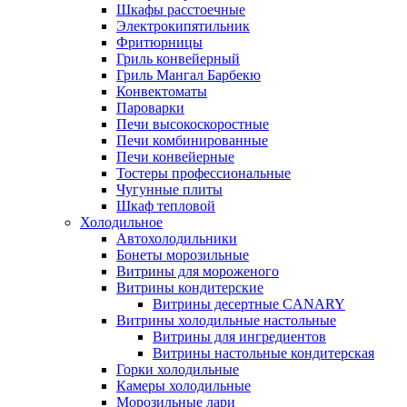
Шкафы расстоечные
Электрокипятильник
Фритюрницы
Гриль конвейерный
Гриль Мангал Барбекю
Конвектоматы
Пароварки
Печи высокоскоростные
Печи комбинированные
Печи конвейерные
Тостеры профессиональные
Чугунные плиты
Шкаф тепловой
Холодильное
Автохолодильники
Бонеты морозильные
Витрины для мороженого
Витрины кондитерские
Витрины десертные CANARY
Витрины холодильные настольные
Витрины для ингредиентов
Витрины настольные кондитерская
Горки холодильные
Камеры холодильные
Морозильные лари