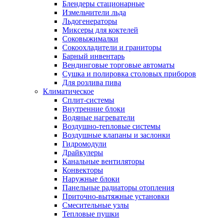
Блендеры стационарные
Измельчители льда
Льдогенераторы
Миксеры для коктелей
Соковыжималки
Сокоохладители и граниторы
Барный инвентарь
Вендинговые торговые автоматы
Сушка и полировка столовых приборов
Для розлива пива
Климатическое
Сплит-системы
Внутренние блоки
Водяные нагреватели
Воздушно-тепловые системы
Воздушные клапаны и заслонки
Гидромодули
Драйкулеры
Канальные вентиляторы
Конвекторы
Наружные блоки
Панельные радиаторы отопления
Приточно-вытяжные установки
Смесительные узлы
Тепловые пушки