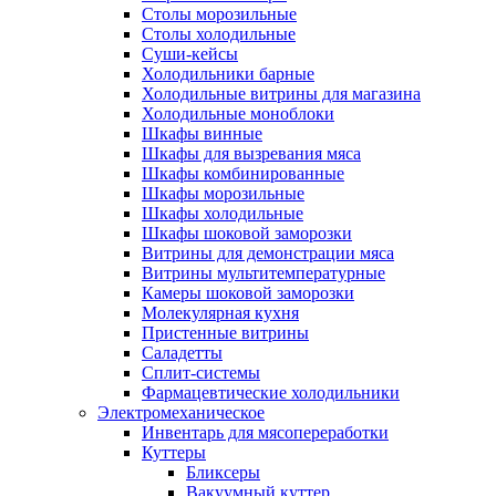
Столы морозильные
Столы холодильные
Суши-кейсы
Холодильники барные
Холодильные витрины для магазина
Холодильные моноблоки
Шкафы винные
Шкафы для вызревания мяса
Шкафы комбинированные
Шкафы морозильные
Шкафы холодильные
Шкафы шоковой заморозки
Витрины для демонстрации мяса
Витрины мультитемпературные
Камеры шоковой заморозки
Молекулярная кухня
Пристенные витрины
Саладетты
Сплит-системы
Фармацевтические холодильники
Электромеханическое
Инвентарь для мясопереработки
Куттеры
Бликсеры
Вакуумный куттер