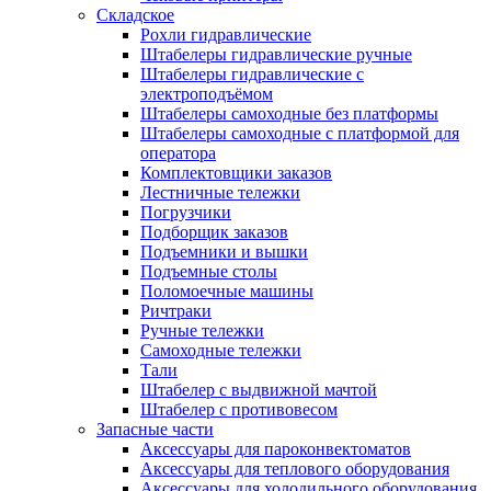
Складское
Рохли гидравлические
Штабелеры гидравлические ручные
Штабелеры гидравлические с
электроподъёмом
Штабелеры самоходные без платформы
Штабелеры самоходные с платформой для
оператора
Комплектовщики заказов
Лестничные тележки
Погрузчики
Подборщик заказов
Подъемники и вышки
Подъемные столы
Поломоечные машины
Ричтраки
Ручные тележки
Самоходные тележки
Тали
Штабелер с выдвижной мачтой
Штабелер с противовесом
Запасные части
Аксессуары для пароконвектоматов
Аксессуары для теплового оборудования
Аксессуары для холодильного оборудования