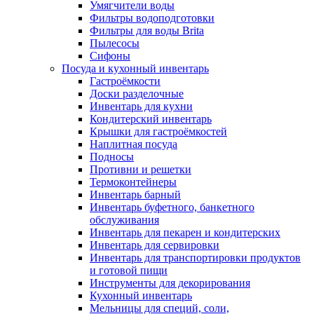
Умягчители воды
Фильтры водоподготовки
Фильтры для воды Brita
Пылесосы
Сифоны
Посуда и кухонный инвентарь
Гастроёмкости
Доски разделочные
Инвентарь для кухни
Кондитерский инвентарь
Крышки для гастроёмкостей
Наплитная посуда
Подносы
Противни и решетки
Термоконтейнеры
Инвентарь барный
Инвентарь буфетного, банкетного
обслуживания
Инвентарь для пекарен и кондитерских
Инвентарь для сервировки
Инвентарь для транспортировки продуктов
и готовой пищи
Инструменты для декорирования
Кухонный инвентарь
Мельницы для специй, соли,