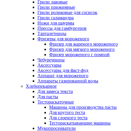
Грили лавовые
Грили прижимные
Грили роликовые для сосисок
Грили саламандра
Ножи для шаурмы
Прессы для гамбургеров
Тарталетницы
Фризеры для мороженого
Фризер для жареного мороженого
Фризер для мягкого мороженого
Фризер мороженого с помпой
Чебуречницы
Аксессуары
Аксессуары для фаст-фуд
Аппарат для мороженого
Аппараты газированной воды
Хлебопекарное
Для замеса текста
Для пасты
Тестораскаточные
Машины для производства пасты
Для крутого теста
Для слоеного теста
Тестораскатывающие машины
Мукопросеиватели