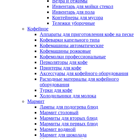
Ведра и отжимы
Инвентарь для мойки стекол
Инвентарь для пола
Контейнеры для мусора
Тележки уборочные
Кофейное
Аппараты для приготовления кофе на песке
Кофеварки капельного типа
Кофемашины автоматические
Кофемашины рожковые
Кофемолки профессиональные
Перколяторы для кофе
Принтеры для кофе
Аксессуары для кофейного оборудования
Расходные материалы для кофейного
оборудования
Турки для кофе
Холодильники для молока
Мармит
Лампы для подогрева блюд
Мармит столовый
Мармиты для вторых блюд
Мармиты для первых блюд
Мармит водяной
Мармит для шоколада