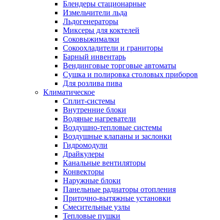
Блендеры стационарные
Измельчители льда
Льдогенераторы
Миксеры для коктелей
Соковыжималки
Сокоохладители и граниторы
Барный инвентарь
Вендинговые торговые автоматы
Сушка и полировка столовых приборов
Для розлива пива
Климатическое
Сплит-системы
Внутренние блоки
Водяные нагреватели
Воздушно-тепловые системы
Воздушные клапаны и заслонки
Гидромодули
Драйкулеры
Канальные вентиляторы
Конвекторы
Наружные блоки
Панельные радиаторы отопления
Приточно-вытяжные установки
Смесительные узлы
Тепловые пушки