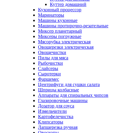
Куттер домашний
Кухонный процессор
Маринаторы
Машины кухонные
Машины протирочно-резательные
Миксер планетарный
Миксеры погружные
Мясорубка электрическая
Овощерезки электрическая
Овощечистки
Пилы для мяса
Рыбочистки
Слайсеры
Сыротерки
Фаршемес
Центрифуги для сушки салата
Шприцы колбасные
Аппараты для спиральных чипсов
Глазировочные машины
Дозатор для соуса
Измельчители
Картофелечистка
Клипсаторы
Лапшерезка ручная
Овоскопы