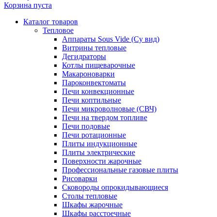
Корзина пуста
Каталог товаров
Тепловое
Аппараты Sous Vide (Су вид)
Витрины тепловые
Дегидраторы
Котлы пищеварочные
Макароноварки
Пароконвектоматы
Печи конвекционные
Печи коптильные
Печи микроволновые (СВЧ)
Печи на твердом топливе
Печи подовые
Печи ротационные
Плиты индукционные
Плиты электрические
Поверхности жарочные
Профессиональные газовые плиты
Рисоварки
Сковороды опрокидывающиеся
Столы тепловые
Шкафы жарочные
Шкафы расстоечные