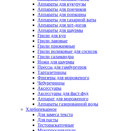
Аппараты для кукурузы
Аппараты для пончиков
Аппараты для попкорна
Аппараты для сахарной ваты
Аппараты для хот-догов
Аппараты для шаурмы
Грили для кур
Грили лавовые
Грили прижимные
Грили роликовые для сосисок
Грили саламандра
Ножи для шаурмы
Прессы для гамбургеров
Тарталетницы
Фризеры для мороженого
Чебуречницы
Аксессуары
Аксессуары для фаст-фуд
Аппарат для мороженого
Аппараты газированной воды
Хлебопекарное
Для замеса текста
Для пасты
Тестораскаточные
Мукопросеиватели