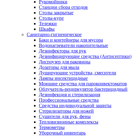
Рукомойники
Станции сбора отходов
Столы закрытые
Столы-купе
Тележки
Шкафы
Санитарно-гигиеническое
Баки и контейнеры для мусора
Водонагреватели накопительные
Дезинфекторы для рук
Дезинфицирующие средства (Антисептики)
Диспоузер для раковины
Дозаторы для мыла
Душирующие устройства, смесители
Лампы инсектицидные
Моющие средства для пароконвектоматов
Облучатель-рециркулятор бактерицидный
Дезинфекция и стерилизация
Профессиональные средства
Средства индивидуальной защиты
Стерилизаторы для ножей
Сушители для рук, фены
Тепловизионные комплексы
Термометры
Уборочный инвентарь