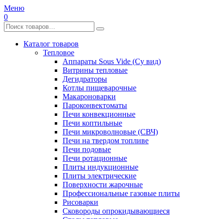
Меню
0
Каталог товаров
Тепловое
Аппараты Sous Vide (Су вид)
Витрины тепловые
Дегидраторы
Котлы пищеварочные
Макароноварки
Пароконвектоматы
Печи конвекционные
Печи коптильные
Печи микроволновые (СВЧ)
Печи на твердом топливе
Печи подовые
Печи ротационные
Плиты индукционные
Плиты электрические
Поверхности жарочные
Профессиональные газовые плиты
Рисоварки
Сковороды опрокидывающиеся