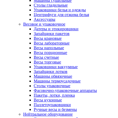
Машины сушильные
Столы гладильные
Упаковщики белья и одежды
Центрифуги для отжима белья
Аксессуары
Весовое и упаковочное
Датеры и этикировщики
Запайщики пакетов
Весы крановые
Весы лабораторные
Весы напольные
Весы порционные
Весы счетные
Весы торговые
Упаковщики вакуумные
Запайщики лотков
Машины обвязочные
Машины термоусадочные
Столы упаковочные
Фасовочно-упаковочные аппараты
Пакеты, лотки, пленка
Весы кухонные
Паллетоупаковщики
Ручные весы и безмены
Нейтральное оборудование