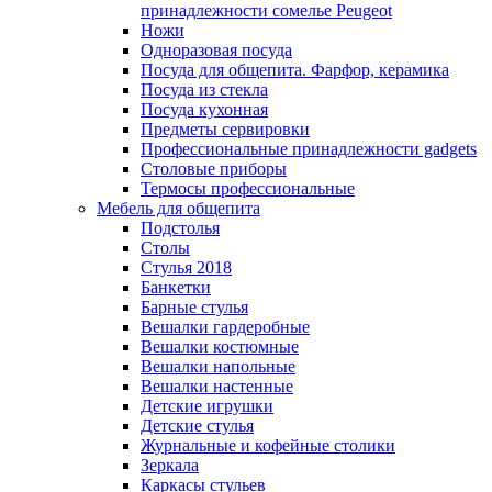
принадлежности сомелье Peugeot
Ножи
Одноразовая посуда
Посуда для общепита. Фарфор, керамика
Посуда из стекла
Посуда кухонная
Предметы сервировки
Профессиональные принадлежности gadgets
Столовые приборы
Термосы профессиональные
Мебель для общепита
Подстолья
Столы
Стулья 2018
Банкетки
Барные стулья
Вешалки гардеробные
Вешалки костюмные
Вешалки напольные
Вешалки настенные
Детские игрушки
Детские стулья
Журнальные и кофейные столики
Зеркала
Каркасы стульев