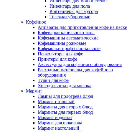
Инвентарь для мойки стекол
Инвентарь для пола
Контейнеры для мусора
Тележки уборочные
Кофейное
Аппараты для приготовления кофе на песке
Кофеварки капельного типа
Кофемашины автоматические
Кофемашины рожковые
Кофемолки профессиональные
Перколяторы для кофе
Принтеры для кофе
Аксессуары для кофейного оборудования
Расходные материалы для кофейного
оборудования
Турки для кофе
Холодильники для молока
Мармит
Лампы для подогрева блюд
Мармит столовый
Мармиты для вторых блюд
Мармиты для первых блюд
Мармит водяной
Мармит для шоколада
Мармит настольный