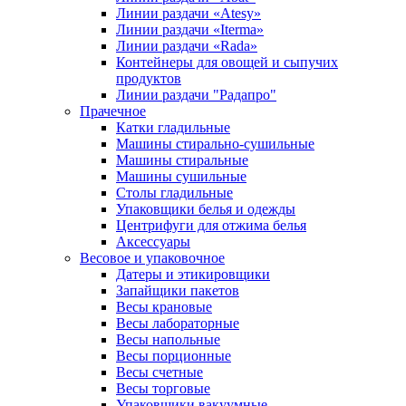
Линии раздачи «Atesy»
Линии раздачи «Iterma»
Линии раздачи «Rada»
Контейнеры для овощей и сыпучих
продуктов
Линии раздачи "Радапро"
Прачечное
Катки гладильные
Машины стирально-сушильные
Машины стиральные
Машины сушильные
Столы гладильные
Упаковщики белья и одежды
Центрифуги для отжима белья
Аксессуары
Весовое и упаковочное
Датеры и этикировщики
Запайщики пакетов
Весы крановые
Весы лабораторные
Весы напольные
Весы порционные
Весы счетные
Весы торговые
Упаковщики вакуумные