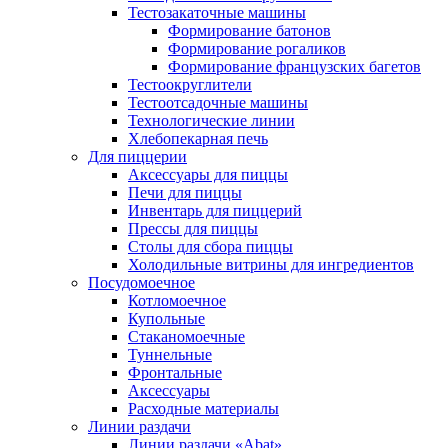
Тестозакаточные машины
Формирование батонов
Формирование рогаликов
Формирование французских багетов
Тестоокруглители
Тестоотсадочные машины
Технологические линии
Хлебопекарная печь
Для пиццерии
Аксессуары для пиццы
Печи для пиццы
Инвентарь для пиццерий
Прессы для пиццы
Столы для сбора пиццы
Холодильные витрины для ингредиентов
Посудомоечное
Котломоечное
Купольные
Стаканомоечные
Туннельные
Фронтальные
Аксессуары
Расходные материалы
Линии раздачи
Линии раздачи «Abat»