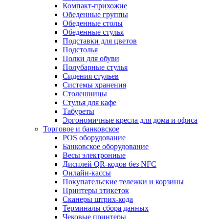
Компакт-прихожие
Обеденные группы
Обеденные столы
Обеденные стулья
Подставки для цветов
Подстолья
Полки для обуви
Полубарные стулья
Сидения стульев
Системы хранения
Столешницы
Стулья для кафе
Табуреты
Эргономичные кресла для дома и офиса
Торговое и банковское
POS оборудование
Банковское оборудование
Весы электронные
Дисплей QR-кодов без NFC
Онлайн-кассы
Покупательские тележки и корзины
Принтеры этикеток
Сканеры штрих-кода
Терминалы сбора данных
Чековые принтеры