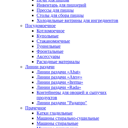
Инвентарь для пиццерий
Прессы для пиццы
Столы для сбора пиццы
Холодильные витрины для ингредиентов
Посудомоечное
Котломоечное
Купольные
Стаканомоечные
Туннельные
Фронтальные
Аксессуары
Расходные материалы
Линии раздачи
Линии раздачи «Abat»
Линии раздачи «Atesy»
Линии раздачи «Iterma»
Линии раздачи «Rada»
Контейнеры для овощей и сыпучих
продуктов
Линии раздачи "Радапро"
Прачечное
Катки гладильные
Машины стирально-сушильные
Машины стиральные