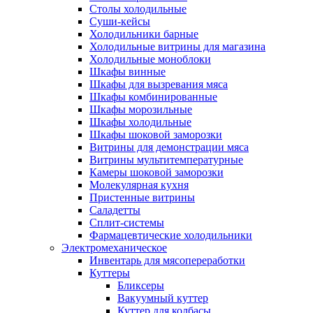
Столы холодильные
Суши-кейсы
Холодильники барные
Холодильные витрины для магазина
Холодильные моноблоки
Шкафы винные
Шкафы для вызревания мяса
Шкафы комбинированные
Шкафы морозильные
Шкафы холодильные
Шкафы шоковой заморозки
Витрины для демонстрации мяса
Витрины мультитемпературные
Камеры шоковой заморозки
Молекулярная кухня
Пристенные витрины
Саладетты
Сплит-системы
Фармацевтические холодильники
Электромеханическое
Инвентарь для мясопереработки
Куттеры
Бликсеры
Вакуумный куттер
Куттер для колбасы