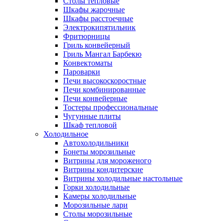
Столы тепловые
Шкафы жарочные
Шкафы расстоечные
Электрокипятильник
Фритюрницы
Гриль конвейерный
Гриль Мангал Барбекю
Конвектоматы
Пароварки
Печи высокоскоростные
Печи комбинированные
Печи конвейерные
Тостеры профессиональные
Чугунные плиты
Шкаф тепловой
Холодильное
Автохолодильники
Бонеты морозильные
Витрины для мороженого
Витрины кондитерские
Витрины холодильные настольные
Горки холодильные
Камеры холодильные
Морозильные лари
Столы морозильные