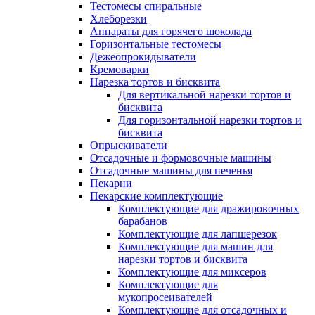
Тестомесы спиральные
Хлеборезки
Аппараты для горячего шоколада
Горизонтальные тестомесы
Дежеопрокидыватели
Кремоварки
Нарезка тортов и бисквита
Для вертикальной нарезки тортов и
бисквита
Для горизонтальной нарезки тортов и
бисквита
Опрыскиватели
Отсадочные и формовочные машины
Отсадочные машины для печенья
Пекарни
Пекарские комплектующие
Комплектующие для дражировочных
барабанов
Комплектующие для лапшерезок
Комплектующие для машин для
нарезки тортов и бисквита
Комплектующие для миксеров
Комплектующие для
мукопросеивателей
Комплектующие для отсадочных и