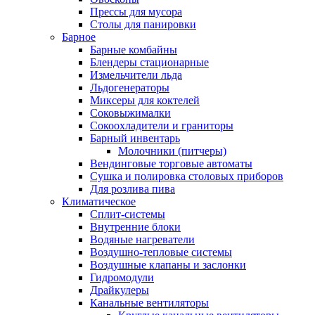
Прессы для мусора
Столы для панировки
Барное
Барные комбайны
Блендеры стационарные
Измельчители льда
Льдогенераторы
Миксеры для коктелей
Соковыжималки
Сокоохладители и граниторы
Барный инвентарь
Молочники (питчеры)
Вендинговые торговые автоматы
Сушка и полировка столовых приборов
Для розлива пива
Климатическое
Сплит-системы
Внутренние блоки
Водяные нагреватели
Воздушно-тепловые системы
Воздушные клапаны и заслонки
Гидромодули
Драйкулеры
Канальные вентиляторы