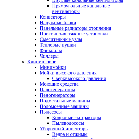
Круглые канальные вентиляторы
Прямоугольные канальные
вентиляторы
Конвекторы
Наружные блоки
Панельные радиаторы отопления
Приточно-вытяжные установки
Смесительные узлы
Тепловые пушки
Фанкойлы
Чиллеры
Клининговое
Минимойки
Мойки высокого давления
Сверхвысокого давления
Моющие средства
Парогенераторы
Пеногенераторы
Подметальные машины
Поломоечные машины
Пылесосы
Ковровые экстракторы
Пылеводососы
Уборочный инвентарь
Ведра и отжимы