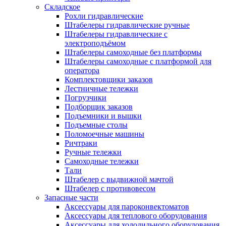
Складское
Рохли гидравлические
Штабелеры гидравлические ручные
Штабелеры гидравлические с
электроподъёмом
Штабелеры самоходные без платформы
Штабелеры самоходные с платформой для
оператора
Комплектовщики заказов
Лестничные тележки
Погрузчики
Подборщик заказов
Подъемники и вышки
Подъемные столы
Поломоечные машины
Ричтраки
Ручные тележки
Самоходные тележки
Тали
Штабелер с выдвижной мачтой
Штабелер с противовесом
Запасные части
Аксессуары для пароконвектоматов
Аксессуары для теплового оборудования
Аксессуары для холодильного оборудования