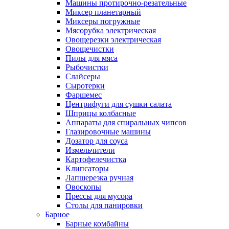
Машины протирочно-резательные
Миксер планетарный
Миксеры погружные
Мясорубка электрическая
Овощерезки электрическая
Овощечистки
Пилы для мяса
Рыбочистки
Слайсеры
Сыротерки
Фаршемес
Центрифуги для сушки салата
Шприцы колбасные
Аппараты для спиральных чипсов
Глазировочные машины
Дозатор для соуса
Измельчители
Картофелечистка
Клипсаторы
Лапшерезка ручная
Овоскопы
Прессы для мусора
Столы для панировки
Барное
Барные комбайны