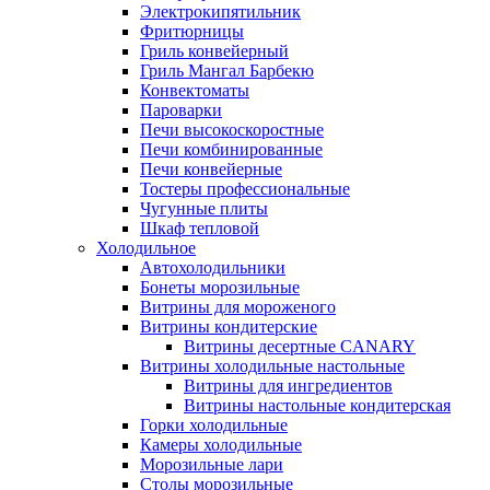
Электрокипятильник
Фритюрницы
Гриль конвейерный
Гриль Мангал Барбекю
Конвектоматы
Пароварки
Печи высокоскоростные
Печи комбинированные
Печи конвейерные
Тостеры профессиональные
Чугунные плиты
Шкаф тепловой
Холодильное
Автохолодильники
Бонеты морозильные
Витрины для мороженого
Витрины кондитерские
Витрины десертные CANARY
Витрины холодильные настольные
Витрины для ингредиентов
Витрины настольные кондитерская
Горки холодильные
Камеры холодильные
Морозильные лари
Столы морозильные