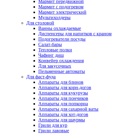
Мармит передвижной
Мармит с подогревом
Мармит электрический
Мультихолдеры
Для столовой
Ванны охлаждаемые
Диспенсеры для напитков с краном
Подогреватели посуды
Салат-бары
Тепловые полки
Чафинг диш
Конвейер охлаждения
Для закусочных
Пельменные автоматы
Для фаст-фуда
Аппараты для блинов
Аппараты для корн-догов
Аппараты для кукурузы
Аппараты для пончиков
Аппараты для попкорна
Аппараты для сахарной ваты
Аппараты для хот-догов
Аппараты для шаурмы
Грили для кур
Грили лавовые