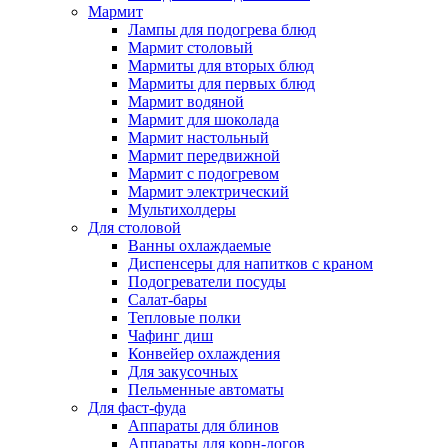
Мармит
Лампы для подогрева блюд
Мармит столовый
Мармиты для вторых блюд
Мармиты для первых блюд
Мармит водяной
Мармит для шоколада
Мармит настольный
Мармит передвижной
Мармит с подогревом
Мармит электрический
Мультихолдеры
Для столовой
Ванны охлаждаемые
Диспенсеры для напитков с краном
Подогреватели посуды
Салат-бары
Тепловые полки
Чафинг диш
Конвейер охлаждения
Для закусочных
Пельменные автоматы
Для фаст-фуда
Аппараты для блинов
Аппараты для корн-догов