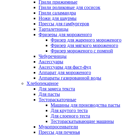
Грили прижимные
Грили роликовые для сосисок
Грили саламандра
Ножи для шаурмы
Прессы для гамбургеров
Тарталетницы
Фризеры для мороженого
Фризер для жареного мороженого
Фризер для мягкого мороженого
Фризер мороженого с помпой
Чебуречницы
Аксессуары
Аксессуары для фаст-фуд
Аппарат для мороженого
Аппараты газированной воды
Хлебопекарное
Для замеса текста
Для пасты
Тестораскаточные
Машины для производства пасты
Для крутого теста
Для слоеного теста
Тестораскатывающие машины
Мукопросеиватели
Прессы для печенья