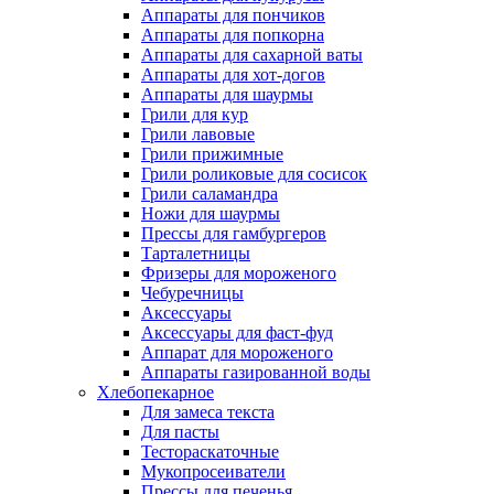
Аппараты для пончиков
Аппараты для попкорна
Аппараты для сахарной ваты
Аппараты для хот-догов
Аппараты для шаурмы
Грили для кур
Грили лавовые
Грили прижимные
Грили роликовые для сосисок
Грили саламандра
Ножи для шаурмы
Прессы для гамбургеров
Тарталетницы
Фризеры для мороженого
Чебуречницы
Аксессуары
Аксессуары для фаст-фуд
Аппарат для мороженого
Аппараты газированной воды
Хлебопекарное
Для замеса текста
Для пасты
Тестораскаточные
Мукопросеиватели
Прессы для печенья