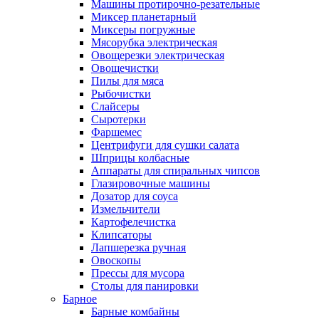
Машины протирочно-резательные
Миксер планетарный
Миксеры погружные
Мясорубка электрическая
Овощерезки электрическая
Овощечистки
Пилы для мяса
Рыбочистки
Слайсеры
Сыротерки
Фаршемес
Центрифуги для сушки салата
Шприцы колбасные
Аппараты для спиральных чипсов
Глазировочные машины
Дозатор для соуса
Измельчители
Картофелечистка
Клипсаторы
Лапшерезка ручная
Овоскопы
Прессы для мусора
Столы для панировки
Барное
Барные комбайны