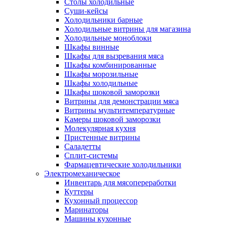
Столы холодильные
Суши-кейсы
Холодильники барные
Холодильные витрины для магазина
Холодильные моноблоки
Шкафы винные
Шкафы для вызревания мяса
Шкафы комбинированные
Шкафы морозильные
Шкафы холодильные
Шкафы шоковой заморозки
Витрины для демонстрации мяса
Витрины мультитемпературные
Камеры шоковой заморозки
Молекулярная кухня
Пристенные витрины
Саладетты
Сплит-системы
Фармацевтические холодильники
Электромеханическое
Инвентарь для мясопереработки
Куттеры
Кухонный процессор
Маринаторы
Машины кухонные