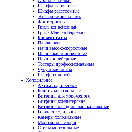
Столы тепловые
Шкафы жарочные
Шкафы расстоечные
Электрокипятильник
Фритюрницы
Гриль конвейерный
Гриль Мангал Барбекю
Конвектоматы
Пароварки
Печи высокоскоростные
Печи комбинированные
Печи конвейерные
Тостеры профессиональные
Чугунные плиты
Шкаф тепловой
Холодильное
Автохолодильники
Бонеты морозильные
Витрины для мороженого
Витрины кондитерские
Витрины холодильные настольные
Горки холодильные
Камеры холодильные
Морозильные лари
Столы морозильные