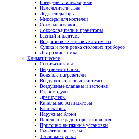
Блендеры стационарные
Измельчители льда
Льдогенераторы
Миксеры для коктелей
Соковыжималки
Сокоохладители и граниторы
Барный инвентарь
Вендинговые торговые автоматы
Сушка и полировка столовых приборов
Для розлива пива
Климатическое
Сплит-системы
Внутренние блоки
Водяные нагреватели
Воздушно-тепловые системы
Воздушные клапаны и заслонки
Гидромодули
Драйкулеры
Канальные вентиляторы
Конвекторы
Наружные блоки
Панельные радиаторы отопления
Приточно-вытяжные установки
Смесительные узлы
Тепловые пушки