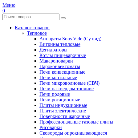
Меню
0
Каталог товаров
Тепловое
Аппараты Sous Vide (Су вид)
Витрины тепловые
Дегидраторы
Котлы пищеварочные
Макароноварки
Пароконвектоматы
Печи конвекционные
Печи коптильные
Печи микроволновые (СВЧ)
Печи на твердом топливе
Печи подовые
Печи ротационные
Плиты индукционные
Плиты электрические
Поверхности жарочные
Профессиональные газовые плиты
Рисоварки
Сковороды опрокидывающиеся