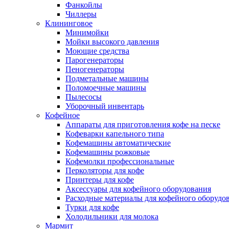
Фанкойлы
Чиллеры
Клининговое
Минимойки
Мойки высокого давления
Моющие средства
Парогенераторы
Пеногенераторы
Подметальные машины
Поломоечные машины
Пылесосы
Уборочный инвентарь
Кофейное
Аппараты для приготовления кофе на песке
Кофеварки капельного типа
Кофемашины автоматические
Кофемашины рожковые
Кофемолки профессиональные
Перколяторы для кофе
Принтеры для кофе
Аксессуары для кофейного оборудования
Расходные материалы для кофейного оборудо
Турки для кофе
Холодильники для молока
Мармит