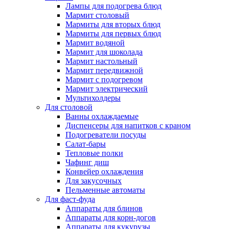
Лампы для подогрева блюд
Мармит столовый
Мармиты для вторых блюд
Мармиты для первых блюд
Мармит водяной
Мармит для шоколада
Мармит настольный
Мармит передвижной
Мармит с подогревом
Мармит электрический
Мультихолдеры
Для столовой
Ванны охлаждаемые
Диспенсеры для напитков с краном
Подогреватели посуды
Салат-бары
Тепловые полки
Чафинг диш
Конвейер охлаждения
Для закусочных
Пельменные автоматы
Для фаст-фуда
Аппараты для блинов
Аппараты для корн-догов
Аппараты для кукурузы