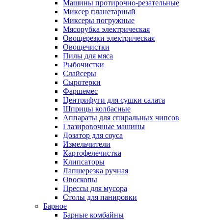
Машины протирочно-резательные
Миксер планетарный
Миксеры погружные
Мясорубка электрическая
Овощерезки электрическая
Овощечистки
Пилы для мяса
Рыбочистки
Слайсеры
Сыротерки
Фаршемес
Центрифуги для сушки салата
Шприцы колбасные
Аппараты для спиральных чипсов
Глазировочные машины
Дозатор для соуса
Измельчители
Картофелечистка
Клипсаторы
Лапшерезка ручная
Овоскопы
Прессы для мусора
Столы для панировки
Барное
Барные комбайны