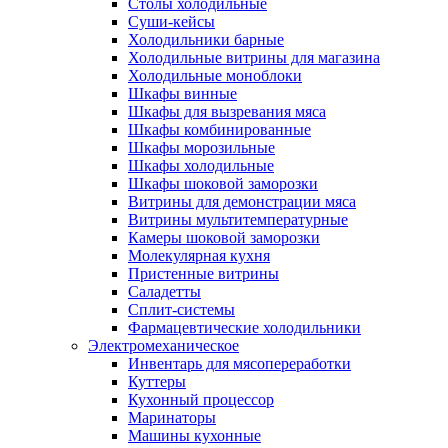
Столы холодильные
Суши-кейсы
Холодильники барные
Холодильные витрины для магазина
Холодильные моноблоки
Шкафы винные
Шкафы для вызревания мяса
Шкафы комбинированные
Шкафы морозильные
Шкафы холодильные
Шкафы шоковой заморозки
Витрины для демонстрации мяса
Витрины мультитемпературные
Камеры шоковой заморозки
Молекулярная кухня
Пристенные витрины
Саладетты
Сплит-системы
Фармацевтические холодильники
Электромеханическое
Инвентарь для мясопереработки
Куттеры
Кухонный процессор
Маринаторы
Машины кухонные