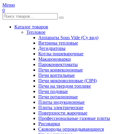
Меню
0
Каталог товаров
Тепловое
Аппараты Sous Vide (Су вид)
Витрины тепловые
Дегидраторы
Котлы пищеварочные
Макароноварки
Пароконвектоматы
Печи конвекционные
Печи коптильные
Печи микроволновые (СВЧ)
Печи на твердом топливе
Печи подовые
Печи ротационные
Плиты индукционные
Плиты электрические
Поверхности жарочные
Профессиональные газовые плиты
Рисоварки
Сковороды опрокидывающиеся