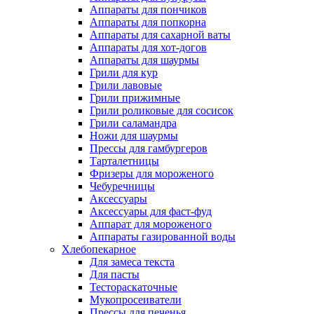
Аппараты для пончиков
Аппараты для попкорна
Аппараты для сахарной ваты
Аппараты для хот-догов
Аппараты для шаурмы
Грили для кур
Грили лавовые
Грили прижимные
Грили роликовые для сосисок
Грили саламандра
Ножи для шаурмы
Прессы для гамбургеров
Тарталетницы
Фризеры для мороженого
Чебуречницы
Аксессуары
Аксессуары для фаст-фуд
Аппарат для мороженого
Аппараты газированной воды
Хлебопекарное
Для замеса текста
Для пасты
Тестораскаточные
Мукопросеиватели
Прессы для печенья