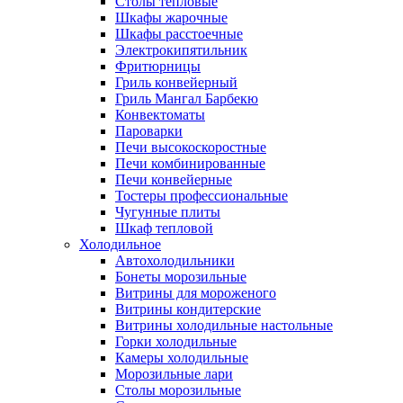
Столы тепловые
Шкафы жарочные
Шкафы расстоечные
Электрокипятильник
Фритюрницы
Гриль конвейерный
Гриль Мангал Барбекю
Конвектоматы
Пароварки
Печи высокоскоростные
Печи комбинированные
Печи конвейерные
Тостеры профессиональные
Чугунные плиты
Шкаф тепловой
Холодильное
Автохолодильники
Бонеты морозильные
Витрины для мороженого
Витрины кондитерские
Витрины холодильные настольные
Горки холодильные
Камеры холодильные
Морозильные лари
Столы морозильные