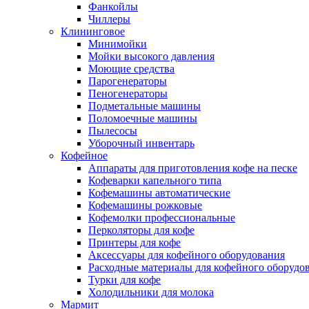
Фанкойлы
Чиллеры
Клининговое
Минимойки
Мойки высокого давления
Моющие средства
Парогенераторы
Пеногенераторы
Подметальные машины
Поломоечные машины
Пылесосы
Уборочный инвентарь
Кофейное
Аппараты для приготовления кофе на песке
Кофеварки капельного типа
Кофемашины автоматические
Кофемашины рожковые
Кофемолки профессиональные
Перколяторы для кофе
Принтеры для кофе
Аксессуары для кофейного оборудования
Расходные материалы для кофейного оборудо
Турки для кофе
Холодильники для молока
Мармит