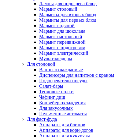
Лампы для подогрева блюд
Мармит столовый
Мармиты для вторых блюд
Мармиты для первых блюд
Мармит водяной
Мармит для шоколада
Мармит настольный
Мармит передвижной
Мармит с подогревом
Мармит электрический
Мультихолдеры
Для столовой
Ванны охлаждаемые
Диспенсеры для напитков с краном
Подогреватели посуды
Салат-бары
Тепловые полки
Чафинг диш
Конвейер охлаждения
Для закусочных
Пельменные автоматы
Для фаст-фуда
Аппараты для блинов
Аппараты для корн-догов
Аппараты для кукурузы