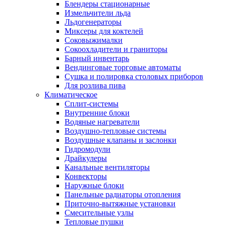
Блендеры стационарные
Измельчители льда
Льдогенераторы
Миксеры для коктелей
Соковыжималки
Сокоохладители и граниторы
Барный инвентарь
Вендинговые торговые автоматы
Сушка и полировка столовых приборов
Для розлива пива
Климатическое
Сплит-системы
Внутренние блоки
Водяные нагреватели
Воздушно-тепловые системы
Воздушные клапаны и заслонки
Гидромодули
Драйкулеры
Канальные вентиляторы
Конвекторы
Наружные блоки
Панельные радиаторы отопления
Приточно-вытяжные установки
Смесительные узлы
Тепловые пушки