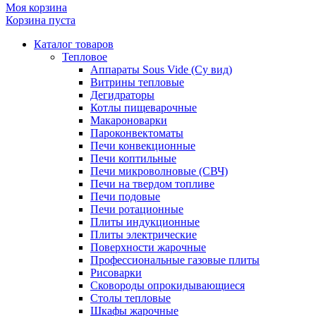
Моя корзина
Корзина пуста
Каталог товаров
Тепловое
Аппараты Sous Vide (Су вид)
Витрины тепловые
Дегидраторы
Котлы пищеварочные
Макароноварки
Пароконвектоматы
Печи конвекционные
Печи коптильные
Печи микроволновые (СВЧ)
Печи на твердом топливе
Печи подовые
Печи ротационные
Плиты индукционные
Плиты электрические
Поверхности жарочные
Профессиональные газовые плиты
Рисоварки
Сковороды опрокидывающиеся
Столы тепловые
Шкафы жарочные