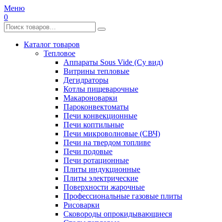
Меню
0
Каталог товаров
Тепловое
Аппараты Sous Vide (Су вид)
Витрины тепловые
Дегидраторы
Котлы пищеварочные
Макароноварки
Пароконвектоматы
Печи конвекционные
Печи коптильные
Печи микроволновые (СВЧ)
Печи на твердом топливе
Печи подовые
Печи ротационные
Плиты индукционные
Плиты электрические
Поверхности жарочные
Профессиональные газовые плиты
Рисоварки
Сковороды опрокидывающиеся