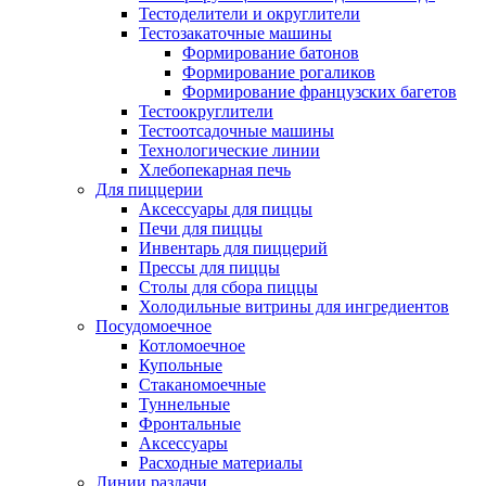
Тестоделители и округлители
Тестозакаточные машины
Формирование батонов
Формирование рогаликов
Формирование французских багетов
Тестоокруглители
Тестоотсадочные машины
Технологические линии
Хлебопекарная печь
Для пиццерии
Аксессуары для пиццы
Печи для пиццы
Инвентарь для пиццерий
Прессы для пиццы
Столы для сбора пиццы
Холодильные витрины для ингредиентов
Посудомоечное
Котломоечное
Купольные
Стаканомоечные
Туннельные
Фронтальные
Аксессуары
Расходные материалы
Линии раздачи