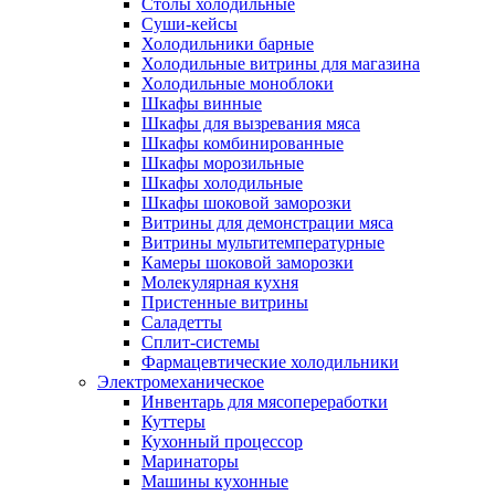
Столы холодильные
Суши-кейсы
Холодильники барные
Холодильные витрины для магазина
Холодильные моноблоки
Шкафы винные
Шкафы для вызревания мяса
Шкафы комбинированные
Шкафы морозильные
Шкафы холодильные
Шкафы шоковой заморозки
Витрины для демонстрации мяса
Витрины мультитемпературные
Камеры шоковой заморозки
Молекулярная кухня
Пристенные витрины
Саладетты
Сплит-системы
Фармацевтические холодильники
Электромеханическое
Инвентарь для мясопереработки
Куттеры
Кухонный процессор
Маринаторы
Машины кухонные