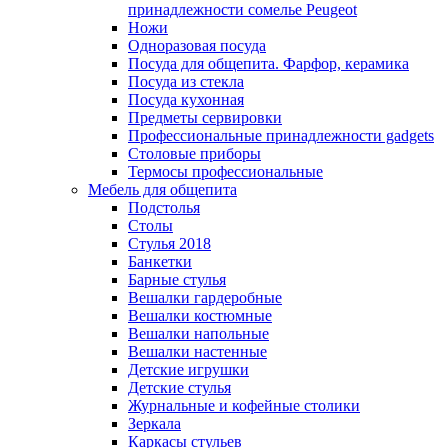
принадлежности сомелье Peugeot
Ножи
Одноразовая посуда
Посуда для общепита. Фарфор, керамика
Посуда из стекла
Посуда кухонная
Предметы сервировки
Профессиональные принадлежности gadgets
Столовые приборы
Термосы профессиональные
Мебель для общепита
Подстолья
Столы
Стулья 2018
Банкетки
Барные стулья
Вешалки гардеробные
Вешалки костюмные
Вешалки напольные
Вешалки настенные
Детские игрушки
Детские стулья
Журнальные и кофейные столики
Зеркала
Каркасы стульев