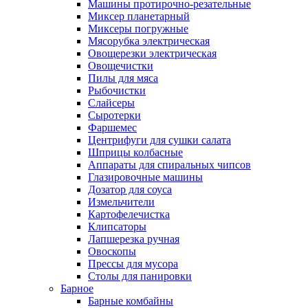
Машины протирочно-резательные
Миксер планетарный
Миксеры погружные
Мясорубка электрическая
Овощерезки электрическая
Овощечистки
Пилы для мяса
Рыбочистки
Слайсеры
Сыротерки
Фаршемес
Центрифуги для сушки салата
Шприцы колбасные
Аппараты для спиральных чипсов
Глазировочные машины
Дозатор для соуса
Измельчители
Картофелечистка
Клипсаторы
Лапшерезка ручная
Овоскопы
Прессы для мусора
Столы для панировки
Барное
Барные комбайны