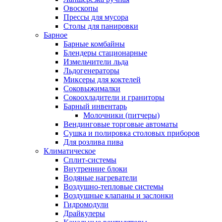
Овоскопы
Прессы для мусора
Столы для панировки
Барное
Барные комбайны
Блендеры стационарные
Измельчители льда
Льдогенераторы
Миксеры для коктелей
Соковыжималки
Сокоохладители и граниторы
Барный инвентарь
Молочники (питчеры)
Вендинговые торговые автоматы
Сушка и полировка столовых приборов
Для розлива пива
Климатическое
Сплит-системы
Внутренние блоки
Водяные нагреватели
Воздушно-тепловые системы
Воздушные клапаны и заслонки
Гидромодули
Драйкулеры