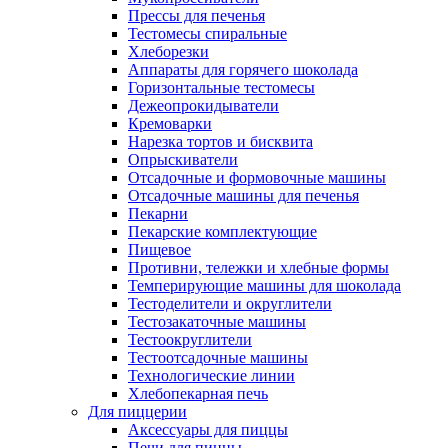
Прессы для печенья
Тестомесы спиральные
Хлеборезки
Аппараты для горячего шоколада
Горизонтальные тестомесы
Дежеопрокидыватели
Кремоварки
Нарезка тортов и бисквита
Опрыскиватели
Отсадочные и формовочные машины
Отсадочные машины для печенья
Пекарни
Пекарские комплектующие
Пищевое
Противни, тележки и хлебные формы
Темперирующие машины для шоколада
Тестоделители и округлители
Тестозакаточные машины
Тестоокруглители
Тестоотсадочные машины
Технологические линии
Хлебопекарная печь
Для пиццерии
Аксессуары для пиццы
Печи для пиццы