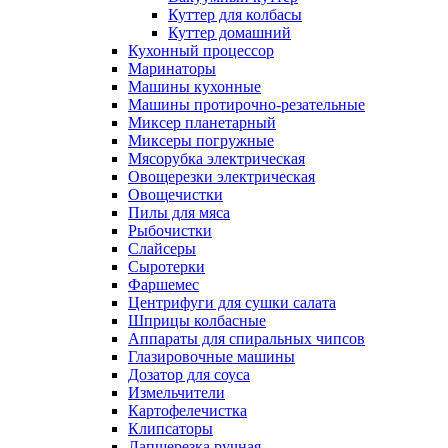
Куттер для колбасы
Куттер домашний
Кухонный процессор
Маринаторы
Машины кухонные
Машины протирочно-резательные
Миксер планетарный
Миксеры погружные
Мясорубка электрическая
Овощерезки электрическая
Овощечистки
Пилы для мяса
Рыбочистки
Слайсеры
Сыротерки
Фаршемес
Центрифуги для сушки салата
Шприцы колбасные
Аппараты для спиральных чипсов
Глазировочные машины
Дозатор для соуса
Измельчители
Картофелечистка
Клипсаторы
Лапшерезка ручная