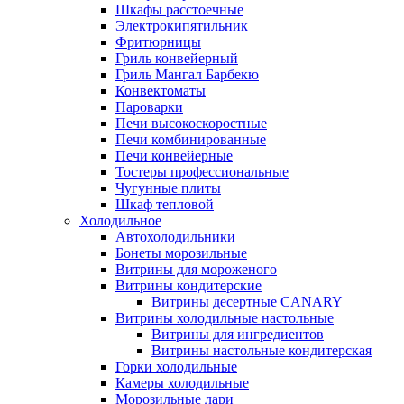
Шкафы расстоечные
Электрокипятильник
Фритюрницы
Гриль конвейерный
Гриль Мангал Барбекю
Конвектоматы
Пароварки
Печи высокоскоростные
Печи комбинированные
Печи конвейерные
Тостеры профессиональные
Чугунные плиты
Шкаф тепловой
Холодильное
Автохолодильники
Бонеты морозильные
Витрины для мороженого
Витрины кондитерские
Витрины десертные CANARY
Витрины холодильные настольные
Витрины для ингредиентов
Витрины настольные кондитерская
Горки холодильные
Камеры холодильные
Морозильные лари