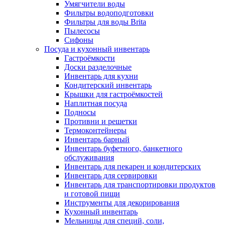
Умягчители воды
Фильтры водоподготовки
Фильтры для воды Brita
Пылесосы
Сифоны
Посуда и кухонный инвентарь
Гастроёмкости
Доски разделочные
Инвентарь для кухни
Кондитерский инвентарь
Крышки для гастроёмкостей
Наплитная посуда
Подносы
Противни и решетки
Термоконтейнеры
Инвентарь барный
Инвентарь буфетного, банкетного
обслуживания
Инвентарь для пекарен и кондитерских
Инвентарь для сервировки
Инвентарь для транспортировки продуктов
и готовой пищи
Инструменты для декорирования
Кухонный инвентарь
Мельницы для специй, соли,