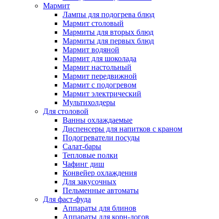
Мармит
Лампы для подогрева блюд
Мармит столовый
Мармиты для вторых блюд
Мармиты для первых блюд
Мармит водяной
Мармит для шоколада
Мармит настольный
Мармит передвижной
Мармит с подогревом
Мармит электрический
Мультихолдеры
Для столовой
Ванны охлаждаемые
Диспенсеры для напитков с краном
Подогреватели посуды
Салат-бары
Тепловые полки
Чафинг диш
Конвейер охлаждения
Для закусочных
Пельменные автоматы
Для фаст-фуда
Аппараты для блинов
Аппараты для корн-догов