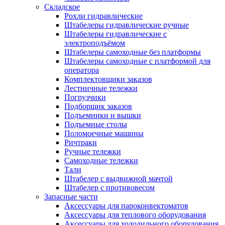
Складское
Рохли гидравлические
Штабелеры гидравлические ручные
Штабелеры гидравлические с
электроподъёмом
Штабелеры самоходные без платформы
Штабелеры самоходные с платформой для
оператора
Комплектовщики заказов
Лестничные тележки
Погрузчики
Подборщик заказов
Подъемники и вышки
Подъемные столы
Поломоечные машины
Ричтраки
Ручные тележки
Самоходные тележки
Тали
Штабелер с выдвижной мачтой
Штабелер с противовесом
Запасные части
Аксессуары для пароконвектоматов
Аксессуары для теплового оборудования
Аксессуары для холодильного оборудования