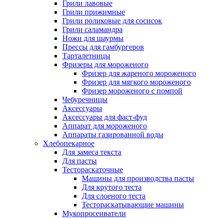
Грили лавовые
Грили прижимные
Грили роликовые для сосисок
Грили саламандра
Ножи для шаурмы
Прессы для гамбургеров
Тарталетницы
Фризеры для мороженого
Фризер для жареного мороженого
Фризер для мягкого мороженого
Фризер мороженого с помпой
Чебуречницы
Аксессуары
Аксессуары для фаст-фуд
Аппарат для мороженого
Аппараты газированной воды
Хлебопекарное
Для замеса текста
Для пасты
Тестораскаточные
Машины для производства пасты
Для крутого теста
Для слоеного теста
Тестораскатывающие машины
Мукопросеиватели