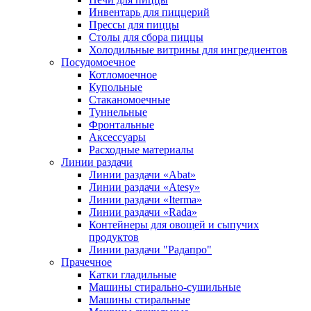
Инвентарь для пиццерий
Прессы для пиццы
Столы для сбора пиццы
Холодильные витрины для ингредиентов
Посудомоечное
Котломоечное
Купольные
Стаканомоечные
Туннельные
Фронтальные
Аксессуары
Расходные материалы
Линии раздачи
Линии раздачи «Abat»
Линии раздачи «Atesy»
Линии раздачи «Iterma»
Линии раздачи «Rada»
Контейнеры для овощей и сыпучих
продуктов
Линии раздачи "Радапро"
Прачечное
Катки гладильные
Машины стирально-сушильные
Машины стиральные