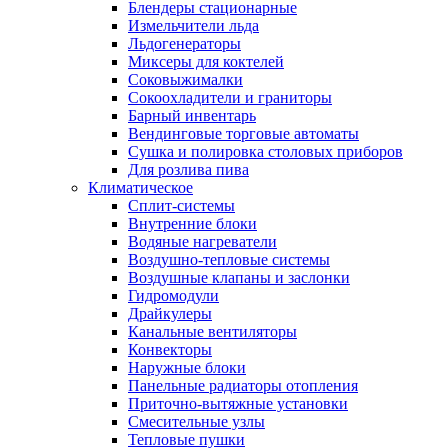
Блендеры стационарные
Измельчители льда
Льдогенераторы
Миксеры для коктелей
Соковыжималки
Сокоохладители и граниторы
Барный инвентарь
Вендинговые торговые автоматы
Сушка и полировка столовых приборов
Для розлива пива
Климатическое
Сплит-системы
Внутренние блоки
Водяные нагреватели
Воздушно-тепловые системы
Воздушные клапаны и заслонки
Гидромодули
Драйкулеры
Канальные вентиляторы
Конвекторы
Наружные блоки
Панельные радиаторы отопления
Приточно-вытяжные установки
Смесительные узлы
Тепловые пушки