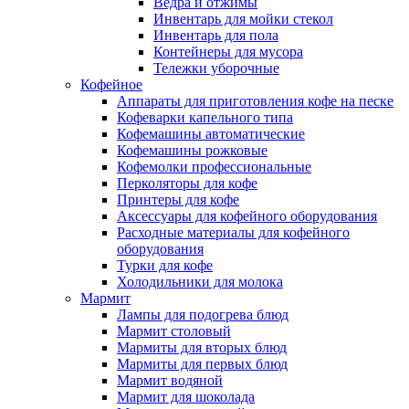
Ведра и отжимы
Инвентарь для мойки стекол
Инвентарь для пола
Контейнеры для мусора
Тележки уборочные
Кофейное
Аппараты для приготовления кофе на песке
Кофеварки капельного типа
Кофемашины автоматические
Кофемашины рожковые
Кофемолки профессиональные
Перколяторы для кофе
Принтеры для кофе
Аксессуары для кофейного оборудования
Расходные материалы для кофейного
оборудования
Турки для кофе
Холодильники для молока
Мармит
Лампы для подогрева блюд
Мармит столовый
Мармиты для вторых блюд
Мармиты для первых блюд
Мармит водяной
Мармит для шоколада