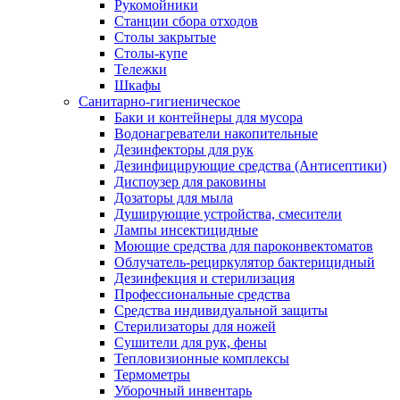
Рукомойники
Станции сбора отходов
Столы закрытые
Столы-купе
Тележки
Шкафы
Санитарно-гигиеническое
Баки и контейнеры для мусора
Водонагреватели накопительные
Дезинфекторы для рук
Дезинфицирующие средства (Антисептики)
Диспоузер для раковины
Дозаторы для мыла
Душирующие устройства, смесители
Лампы инсектицидные
Моющие средства для пароконвектоматов
Облучатель-рециркулятор бактерицидный
Дезинфекция и стерилизация
Профессиональные средства
Средства индивидуальной защиты
Стерилизаторы для ножей
Сушители для рук, фены
Тепловизионные комплексы
Термометры
Уборочный инвентарь