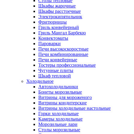
Столы тепловые
Шкафы жарочные
Шкафы расстоечные
Электрокипятильник
Фритюрницы
Гриль конвейерный
Гриль Мангал Барбекю
Конвектоматы
Пароварки
Печи высокоскоростные
Печи комбинированные
Печи конвейерные
Тостеры профессиональные
Чугунные плиты
Шкаф тепловой
Холодильное
Автохолодильники
Бонеты морозильные
Витрины для мороженого
Витрины кондитерские
Витрины холодильные настольные
Горки холодильные
Камеры холодильные
Морозильные лари
Столы морозильные