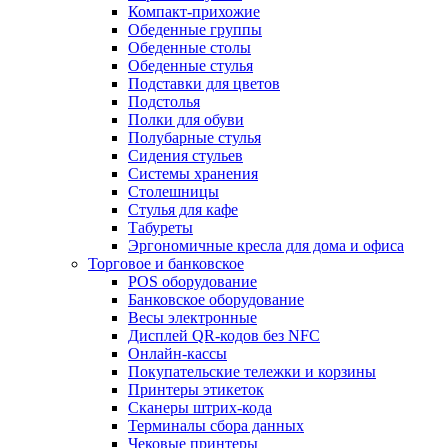
Компакт-прихожие
Обеденные группы
Обеденные столы
Обеденные стулья
Подставки для цветов
Подстолья
Полки для обуви
Полубарные стулья
Сидения стульев
Системы хранения
Столешницы
Стулья для кафе
Табуреты
Эргономичные кресла для дома и офиса
Торговое и банковское
POS оборудование
Банковское оборудование
Весы электронные
Дисплей QR-кодов без NFC
Онлайн-кассы
Покупательские тележки и корзины
Принтеры этикеток
Сканеры штрих-кода
Терминалы сбора данных
Чековые принтеры