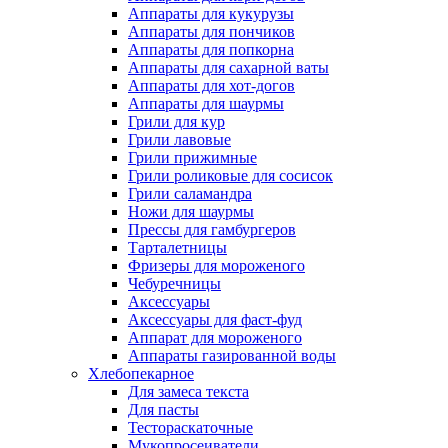
Аппараты для кукурузы
Аппараты для пончиков
Аппараты для попкорна
Аппараты для сахарной ваты
Аппараты для хот-догов
Аппараты для шаурмы
Грили для кур
Грили лавовые
Грили прижимные
Грили роликовые для сосисок
Грили саламандра
Ножи для шаурмы
Прессы для гамбургеров
Тарталетницы
Фризеры для мороженого
Чебуречницы
Аксессуары
Аксессуары для фаст-фуд
Аппарат для мороженого
Аппараты газированной воды
Хлебопекарное
Для замеса текста
Для пасты
Тестораскаточные
Мукопросеиватели