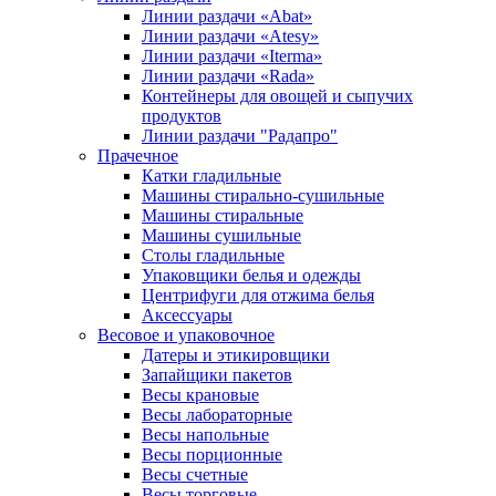
Линии раздачи «Abat»
Линии раздачи «Atesy»
Линии раздачи «Iterma»
Линии раздачи «Rada»
Контейнеры для овощей и сыпучих
продуктов
Линии раздачи "Радапро"
Прачечное
Катки гладильные
Машины стирально-сушильные
Машины стиральные
Машины сушильные
Столы гладильные
Упаковщики белья и одежды
Центрифуги для отжима белья
Аксессуары
Весовое и упаковочное
Датеры и этикировщики
Запайщики пакетов
Весы крановые
Весы лабораторные
Весы напольные
Весы порционные
Весы счетные
Весы торговые