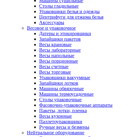
Машины сушильные
Столы гладильные
Упаковщики белья и одежды
Центрифуги для отжима белья
Аксессуары
Весовое и упаковочное
Датеры и этикировщики
Запайщики пакетов
Весы крановые
Весы лабораторные
Весы напольные
Весы порционные
Весы счетные
Весы торговые
Упаковщики вакуумные
Запайщики лотков
Машины обвязочные
Машины термоусадочные
Столы упаковочные
Фасовочно-упаковочные аппараты
Пакеты, лотки, пленка
Весы кухонные
Паллетоупаковщики
Ручные весы и безмены
Нейтральное оборудование