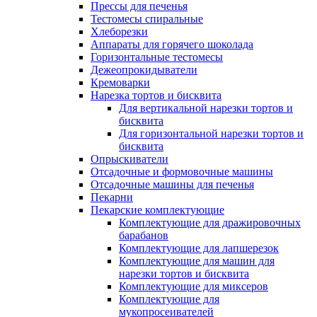
Прессы для печенья
Тестомесы спиральные
Хлеборезки
Аппараты для горячего шоколада
Горизонтальные тестомесы
Дежеопрокидыватели
Кремоварки
Нарезка тортов и бисквита
Для вертикальной нарезки тортов и
бисквита
Для горизонтальной нарезки тортов и
бисквита
Опрыскиватели
Отсадочные и формовочные машины
Отсадочные машины для печенья
Пекарни
Пекарские комплектующие
Комплектующие для дражировочных
барабанов
Комплектующие для лапшерезок
Комплектующие для машин для
нарезки тортов и бисквита
Комплектующие для миксеров
Комплектующие для
мукопросеивателей