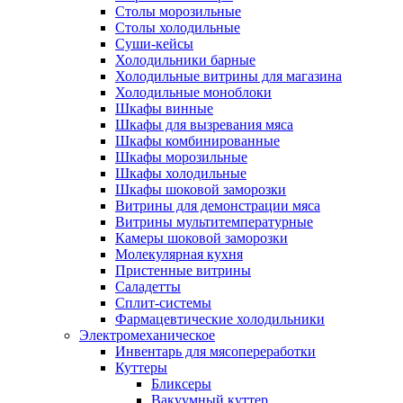
Столы морозильные
Столы холодильные
Суши-кейсы
Холодильники барные
Холодильные витрины для магазина
Холодильные моноблоки
Шкафы винные
Шкафы для вызревания мяса
Шкафы комбинированные
Шкафы морозильные
Шкафы холодильные
Шкафы шоковой заморозки
Витрины для демонстрации мяса
Витрины мультитемпературные
Камеры шоковой заморозки
Молекулярная кухня
Пристенные витрины
Саладетты
Сплит-системы
Фармацевтические холодильники
Электромеханическое
Инвентарь для мясопереработки
Куттеры
Бликсеры
Вакуумный куттер