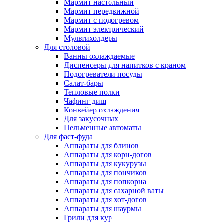
Мармит настольный
Мармит передвижной
Мармит с подогревом
Мармит электрический
Мультихолдеры
Для столовой
Ванны охлаждаемые
Диспенсеры для напитков с краном
Подогреватели посуды
Салат-бары
Тепловые полки
Чафинг диш
Конвейер охлаждения
Для закусочных
Пельменные автоматы
Для фаст-фуда
Аппараты для блинов
Аппараты для корн-догов
Аппараты для кукурузы
Аппараты для пончиков
Аппараты для попкорна
Аппараты для сахарной ваты
Аппараты для хот-догов
Аппараты для шаурмы
Грили для кур