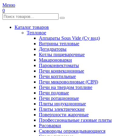
Меню
0
Каталог товаров
Тепловое
Аппараты Sous Vide (Су вид)
Витрины тепловые
Дегидраторы
Котлы пищеварочные
Макароноварки
Пароконвектоматы
Печи конвекционные
Печи коптильные
Печи микроволновые (СВЧ)
Печи на твердом топливе
Печи подовые
Печи ротационные
Плиты индукционные
Плиты электрические
Поверхности жарочные
Профессиональные газовые плиты
Рисоварки
Сковороды опрокидывающиеся