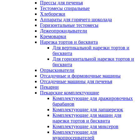
Прессы для печенья
Тестомесы спиральные
Хлеборезки
Аппараты для горячего шоколада
Горизонтальные тестомесы
Дежеопрокидыватели
Кремоварки
Нарезка тортов и бисквита
Для вертикальной нарезки тортов и
бисквита
Для горизонтальной нарезки тортов и
бисквита
Опрыскиватели
Отсадочные и формовочные машины
Отсадочные машины для печенья
Пекарни
Пекарские комплектующие
Комплектующие для дражировочных
барабанов
Комплектующие для лапшерезок
Комплектующие для машин для
нарезки тортов и бисквита
Комплектующие для миксеров
Комплектующие для
мукопросеивателей