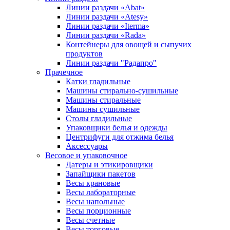
Линии раздачи «Abat»
Линии раздачи «Atesy»
Линии раздачи «Iterma»
Линии раздачи «Rada»
Контейнеры для овощей и сыпучих
продуктов
Линии раздачи "Радапро"
Прачечное
Катки гладильные
Машины стирально-сушильные
Машины стиральные
Машины сушильные
Столы гладильные
Упаковщики белья и одежды
Центрифуги для отжима белья
Аксессуары
Весовое и упаковочное
Датеры и этикировщики
Запайщики пакетов
Весы крановые
Весы лабораторные
Весы напольные
Весы порционные
Весы счетные
Весы торговые