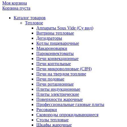
Моя корзина
Корзина пуста
Каталог товаров
Тепловое
Аппараты Sous Vide (Су вид)
Витрины тепловые
Дегидраторы
Котлы пищеварочные
Макароноварки
Пароконвектоматы
Печи конвекционные
Печи коптильные
Печи микроволновые (СВЧ)
Печи на твердом топливе
Печи подовые
Печи ротационные
Плиты индукционные
Плиты электрические
Поверхности жарочные
Профессиональные газовые плиты
Рисоварки
Сковороды опрокидывающиеся
Столы тепловые
Шкафы жарочные