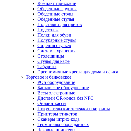
Компакт-прихожие
Обеденные группы
Обеденные столы
Обеденные стулья
Подставки для цветов
Подстолья
Полки для обуви
Полубарные стулья
Сидения стульев
Системы хранения
Столешницы
Стулья для кафе
Табуреты
Эргономичные кресла для дома и офиса
Торговое и банковское
POS оборудование
Банковское оборудование
Весы электронные
Дисплей QR-кодов без NFC
Онлайн-кассы
Покупательские тележки и корзины
Принтеры этикеток
Сканеры штрих-кода
Терминалы сбора данных
Чековые принтеры