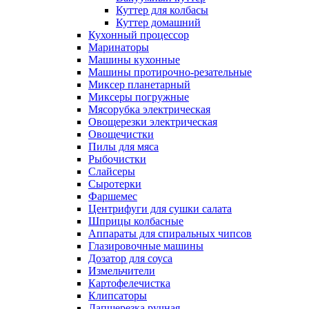
Куттер для колбасы
Куттер домашний
Кухонный процессор
Маринаторы
Машины кухонные
Машины протирочно-резательные
Миксер планетарный
Миксеры погружные
Мясорубка электрическая
Овощерезки электрическая
Овощечистки
Пилы для мяса
Рыбочистки
Слайсеры
Сыротерки
Фаршемес
Центрифуги для сушки салата
Шприцы колбасные
Аппараты для спиральных чипсов
Глазировочные машины
Дозатор для соуса
Измельчители
Картофелечистка
Клипсаторы
Лапшерезка ручная