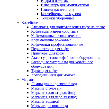
Ведра и отжимы
Инвентарь для мойки стекол
Инвентарь для пола
Контейнеры для мусора
Тележки уборочные
Кофейное
Аппараты для приготовления кофе на песке
Кофеварки капельного типа
Кофемашины автоматические
Кофемашины рожковые
Кофемолки профессиональные
Перколяторы для кофе
Принтеры для кофе
Аксессуары для кофейного оборудования
Расходные материалы для кофейного
оборудования
Турки для кофе
Холодильники для молока
Мармит
Лампы для подогрева блюд
Мармит столовый
Мармиты для вторых блюд
Мармиты для первых блюд
Мармит водяной
Мармит для шоколада