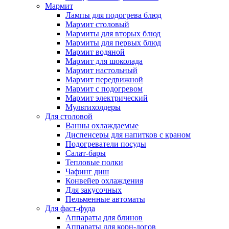
Мармит
Лампы для подогрева блюд
Мармит столовый
Мармиты для вторых блюд
Мармиты для первых блюд
Мармит водяной
Мармит для шоколада
Мармит настольный
Мармит передвижной
Мармит с подогревом
Мармит электрический
Мультихолдеры
Для столовой
Ванны охлаждаемые
Диспенсеры для напитков с краном
Подогреватели посуды
Салат-бары
Тепловые полки
Чафинг диш
Конвейер охлаждения
Для закусочных
Пельменные автоматы
Для фаст-фуда
Аппараты для блинов
Аппараты для корн-догов