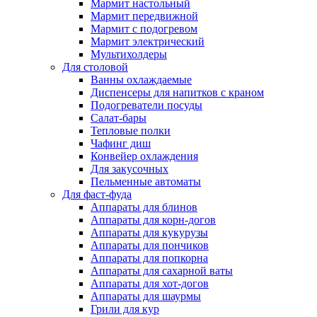
Мармит настольный
Мармит передвижной
Мармит с подогревом
Мармит электрический
Мультихолдеры
Для столовой
Ванны охлаждаемые
Диспенсеры для напитков с краном
Подогреватели посуды
Салат-бары
Тепловые полки
Чафинг диш
Конвейер охлаждения
Для закусочных
Пельменные автоматы
Для фаст-фуда
Аппараты для блинов
Аппараты для корн-догов
Аппараты для кукурузы
Аппараты для пончиков
Аппараты для попкорна
Аппараты для сахарной ваты
Аппараты для хот-догов
Аппараты для шаурмы
Грили для кур