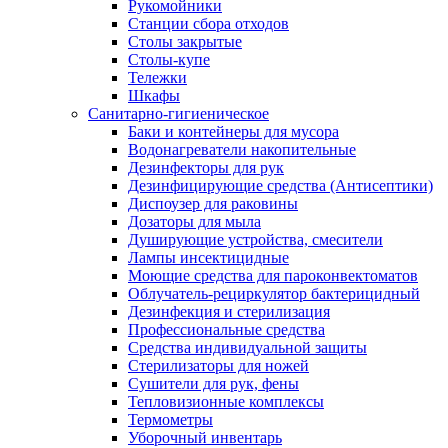
Рукомойники
Станции сбора отходов
Столы закрытые
Столы-купе
Тележки
Шкафы
Санитарно-гигиеническое
Баки и контейнеры для мусора
Водонагреватели накопительные
Дезинфекторы для рук
Дезинфицирующие средства (Антисептики)
Диспоузер для раковины
Дозаторы для мыла
Душирующие устройства, смесители
Лампы инсектицидные
Моющие средства для пароконвектоматов
Облучатель-рециркулятор бактерицидный
Дезинфекция и стерилизация
Профессиональные средства
Средства индивидуальной защиты
Стерилизаторы для ножей
Сушители для рук, фены
Тепловизионные комплексы
Термометры
Уборочный инвентарь