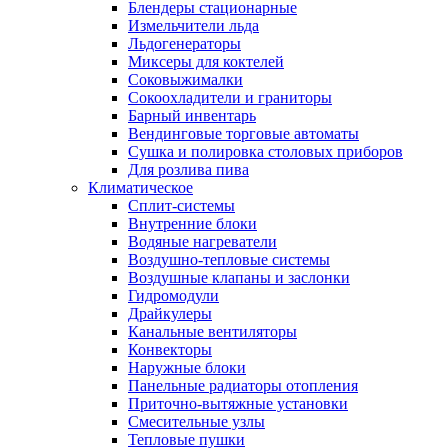
Блендеры стационарные
Измельчители льда
Льдогенераторы
Миксеры для коктелей
Соковыжималки
Сокоохладители и граниторы
Барный инвентарь
Вендинговые торговые автоматы
Сушка и полировка столовых приборов
Для розлива пива
Климатическое
Сплит-системы
Внутренние блоки
Водяные нагреватели
Воздушно-тепловые системы
Воздушные клапаны и заслонки
Гидромодули
Драйкулеры
Канальные вентиляторы
Конвекторы
Наружные блоки
Панельные радиаторы отопления
Приточно-вытяжные установки
Смесительные узлы
Тепловые пушки