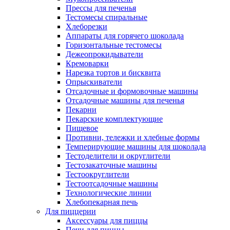
Прессы для печенья
Тестомесы спиральные
Хлеборезки
Аппараты для горячего шоколада
Горизонтальные тестомесы
Дежеопрокидыватели
Кремоварки
Нарезка тортов и бисквита
Опрыскиватели
Отсадочные и формовочные машины
Отсадочные машины для печенья
Пекарни
Пекарские комплектующие
Пищевое
Противни, тележки и хлебные формы
Темперирующие машины для шоколада
Тестоделители и округлители
Тестозакаточные машины
Тестоокруглители
Тестоотсадочные машины
Технологические линии
Хлебопекарная печь
Для пиццерии
Аксессуары для пиццы
Печи для пиццы