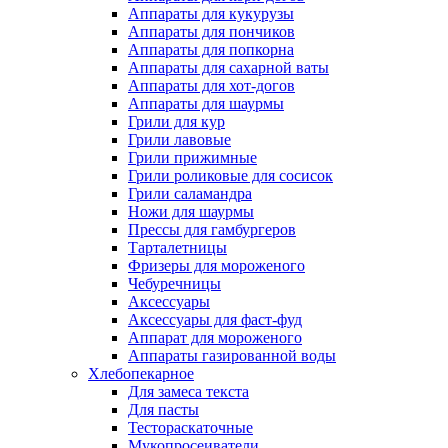
Аппараты для кукурузы
Аппараты для пончиков
Аппараты для попкорна
Аппараты для сахарной ваты
Аппараты для хот-догов
Аппараты для шаурмы
Грили для кур
Грили лавовые
Грили прижимные
Грили роликовые для сосисок
Грили саламандра
Ножи для шаурмы
Прессы для гамбургеров
Тарталетницы
Фризеры для мороженого
Чебуречницы
Аксессуары
Аксессуары для фаст-фуд
Аппарат для мороженого
Аппараты газированной воды
Хлебопекарное
Для замеса текста
Для пасты
Тестораскаточные
Мукопросеиватели