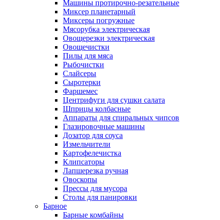
Машины протирочно-резательные
Миксер планетарный
Миксеры погружные
Мясорубка электрическая
Овощерезки электрическая
Овощечистки
Пилы для мяса
Рыбочистки
Слайсеры
Сыротерки
Фаршемес
Центрифуги для сушки салата
Шприцы колбасные
Аппараты для спиральных чипсов
Глазировочные машины
Дозатор для соуса
Измельчители
Картофелечистка
Клипсаторы
Лапшерезка ручная
Овоскопы
Прессы для мусора
Столы для панировки
Барное
Барные комбайны