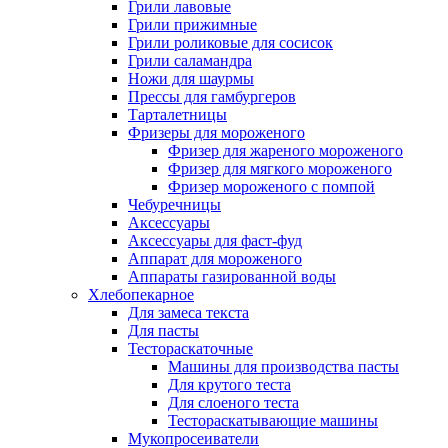
Грили лавовые
Грили прижимные
Грили роликовые для сосисок
Грили саламандра
Ножи для шаурмы
Прессы для гамбургеров
Тарталетницы
Фризеры для мороженого
Фризер для жареного мороженого
Фризер для мягкого мороженого
Фризер мороженого с помпой
Чебуречницы
Аксессуары
Аксессуары для фаст-фуд
Аппарат для мороженого
Аппараты газированной воды
Хлебопекарное
Для замеса текста
Для пасты
Тестораскаточные
Машины для производства пасты
Для крутого теста
Для слоеного теста
Тестораскатывающие машины
Мукопросеиватели