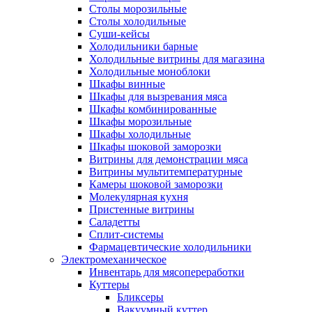
Столы морозильные
Столы холодильные
Суши-кейсы
Холодильники барные
Холодильные витрины для магазина
Холодильные моноблоки
Шкафы винные
Шкафы для вызревания мяса
Шкафы комбинированные
Шкафы морозильные
Шкафы холодильные
Шкафы шоковой заморозки
Витрины для демонстрации мяса
Витрины мультитемпературные
Камеры шоковой заморозки
Молекулярная кухня
Пристенные витрины
Саладетты
Сплит-системы
Фармацевтические холодильники
Электромеханическое
Инвентарь для мясопереработки
Куттеры
Бликсеры
Вакуумный куттер