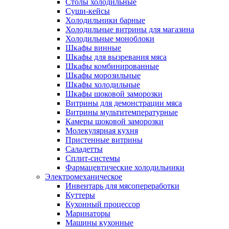
Столы холодильные
Суши-кейсы
Холодильники барные
Холодильные витрины для магазина
Холодильные моноблоки
Шкафы винные
Шкафы для вызревания мяса
Шкафы комбинированные
Шкафы морозильные
Шкафы холодильные
Шкафы шоковой заморозки
Витрины для демонстрации мяса
Витрины мультитемпературные
Камеры шоковой заморозки
Молекулярная кухня
Пристенные витрины
Саладетты
Сплит-системы
Фармацевтические холодильники
Электромеханическое
Инвентарь для мясопереработки
Куттеры
Кухонный процессор
Маринаторы
Машины кухонные