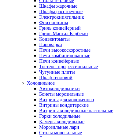
Столы тепловые
Шкафы жарочные
Шкафы расстоечные
Электрокипятильник
Фритюрницы
Гриль конвейерный
Гриль Мангал Барбекю
Конвектоматы
Пароварки
Печи высокоскоростные
Печи комбинированные
Печи конвейерные
Тостеры профессиональные
Чугунные плиты
Шкаф тепловой
Холодильное
Автохолодильники
Бонеты морозильные
Витрины для мороженого
Витрины кондитерские
Витрины холодильные настольные
Горки холодильные
Камеры холодильные
Морозильные лари
Столы морозильные