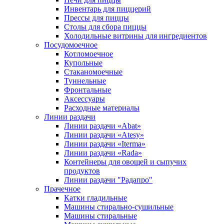
Инвентарь для пиццерий
Прессы для пиццы
Столы для сбора пиццы
Холодильные витрины для ингредиентов
Посудомоечное
Котломоечное
Купольные
Стаканомоечные
Туннельные
Фронтальные
Аксессуары
Расходные материалы
Линии раздачи
Линии раздачи «Abat»
Линии раздачи «Atesy»
Линии раздачи «Iterma»
Линии раздачи «Rada»
Контейнеры для овощей и сыпучих
продуктов
Линии раздачи "Радапро"
Прачечное
Катки гладильные
Машины стирально-сушильные
Машины стиральные