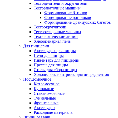
Тестоделители и округлители
Тестозакаточные машины
Формирование батонов
Формирование рогаликов
Формирование французских багетов
Тестоокруглители
Тестоотсадочные машины
Технологические линии
Хлебопекарная печь
Для пиццерии
Аксессуары для пиццы
Печи для пиццы
Инвентарь для пиццерий
Прессы для пиццы
Столы для сбора пиццы
Холодильные витрины для ингредиентов
Посудомоечное
Котломоечное
Купольные
Стаканомоечные
Туннельные
Фронтальные
Аксессуары
Расходные материалы
Линии раздачи