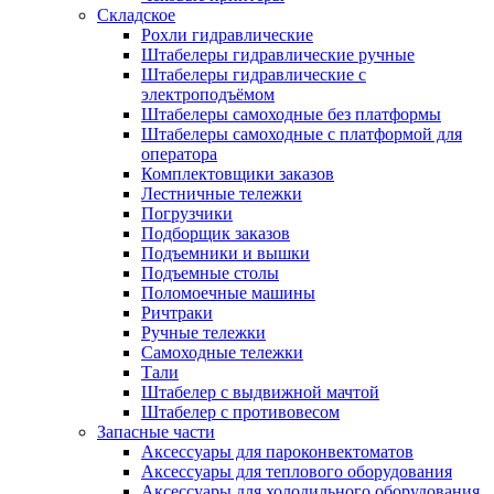
Складское
Рохли гидравлические
Штабелеры гидравлические ручные
Штабелеры гидравлические с
электроподъёмом
Штабелеры самоходные без платформы
Штабелеры самоходные с платформой для
оператора
Комплектовщики заказов
Лестничные тележки
Погрузчики
Подборщик заказов
Подъемники и вышки
Подъемные столы
Поломоечные машины
Ричтраки
Ручные тележки
Самоходные тележки
Тали
Штабелер с выдвижной мачтой
Штабелер с противовесом
Запасные части
Аксессуары для пароконвектоматов
Аксессуары для теплового оборудования
Аксессуары для холодильного оборудования