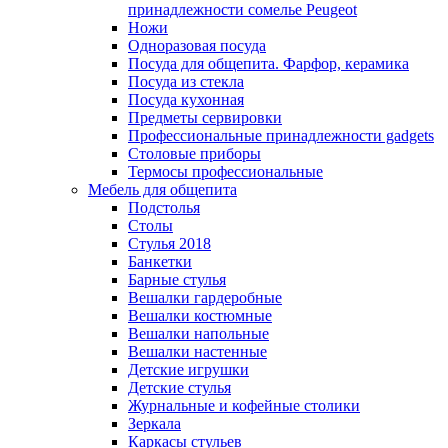
принадлежности сомелье Peugeot
Ножи
Одноразовая посуда
Посуда для общепита. Фарфор, керамика
Посуда из стекла
Посуда кухонная
Предметы сервировки
Профессиональные принадлежности gadgets
Столовые приборы
Термосы профессиональные
Мебель для общепита
Подстолья
Столы
Стулья 2018
Банкетки
Барные стулья
Вешалки гардеробные
Вешалки костюмные
Вешалки напольные
Вешалки настенные
Детские игрушки
Детские стулья
Журнальные и кофейные столики
Зеркала
Каркасы стульев