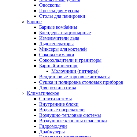
Овоскопы
Прессы для мусора
Столы для панировки
Барное
Барные комбайны
Блендеры стационарные
Измельчители льда
Льдогенераторы
Миксеры для коктелей
Соковыжималки
Сокоохладители и граниторы
Барный инвентарь
Молочники (питчеры)
Вендинговые торговые автоматы
Сушка и полировка столовых приборов
Для розлива пива
Климатическое
Сплит-системы
Внутренние блоки
Водяные нагреватели
Воздушно-тепловые системы
Воздушные клапаны и заслонки
Гидромодули
Драйкулеры