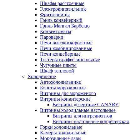
Шкафы расстоечные
Электрокипятильник
Фритюрницы
Гриль конвейерный
Гриль Мангал Барбекю
Конвектоматы
Пароварки
Печи высокоскоростные
Печи комбинированные
Печи конвейерные
Тостеры профессиональные
Чугунные плиты
Шкаф тепловой
Холодильное
Автохолодильники
Бонеты морозильные
Витрины для мороженого
Витрины кондитерские
Витрины десертные CANARY
Витрины холодильные настольные
Витрины для ингредиентов
Витрины настольные кондитерская
Горки холодильные
Камеры холодильные
Морозильные лари