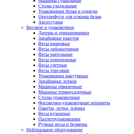
Машины сушильные
Столы гладильные
Упаковщики белья и одежды
Центрифуги для отжима белья
Аксессуары
Весовое и упаковочное
Датеры и этикировщики
Запайщики пакетов
Весы крановые
Весы лабораторные
Весы напольные
Весы порционные
Весы счетные
Весы торговые
Упаковщики вакуумные
Запайщики лотков
Машины обвязочные
Машины термоусадочные
Столы упаковочные
Фасовочно-упаковочные аппараты
Пакеты, лотки, пленка
Весы кухонные
Паллетоупаковщики
Ручные весы и безмены
Нейтральное оборудование