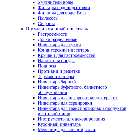
Умягчители воды
Фильтры водоподготовки
Фильтры для воды Brita
Пылесосы
Сифоны
Посуда и кухонный инвентарь
Гастроёмкости
Доски разделочные
Инвентарь для кухни
Кондитерский инвентарь
Крышки для гастроёмкостей
Наплитная посуда
Подносы
Противни и решетки
Термоконтейнеры
Инвентарь барный
Инвентарь буфетного, банкетного
обслуживания
Инвентарь для пекарен и кондитерских
Инвентарь для сервировки
Инвентарь для транспортировки продуктов
и готовой пищи
Инструменты для декорирования
Кухонный инвентарь
Мельницы для специй, соли,