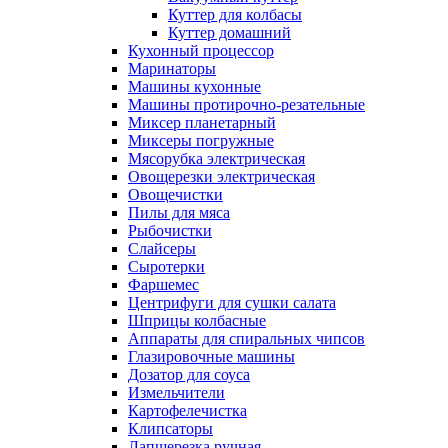
Куттер для колбасы
Куттер домашний
Кухонный процессор
Маринаторы
Машины кухонные
Машины протирочно-резательные
Миксер планетарный
Миксеры погружные
Мясорубка электрическая
Овощерезки электрическая
Овощечистки
Пилы для мяса
Рыбочистки
Слайсеры
Сыротерки
Фаршемес
Центрифуги для сушки салата
Шприцы колбасные
Аппараты для спиральных чипсов
Глазировочные машины
Дозатор для соуса
Измельчители
Картофелечистка
Клипсаторы
Лапшерезка ручная