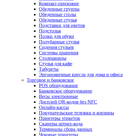
Компакт-прихожие
Обеденные группы
Обеденные столы
Обеденные стулья
Подставки для цветов
Подстолья
Полки для обуви
Полубарные стулья
Сидения стульев
Системы хранения
Столешницы
Стулья для кафе
Табуреты
Эргономичные кресла для дома и офиса
Торговое и банковское
POS оборудование
Банковское оборудование
Весы электронные
Дисплей QR-кодов без NFC
Онлайн-кассы
Покупательские тележки и корзины
Принтеры этикеток
Сканеры штрих-кода
Терминалы сбора данных
Чековые принтеры