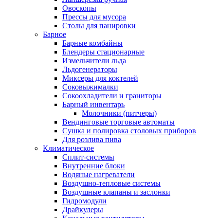
Овоскопы
Прессы для мусора
Столы для панировки
Барное
Барные комбайны
Блендеры стационарные
Измельчители льда
Льдогенераторы
Миксеры для коктелей
Соковыжималки
Сокоохладители и граниторы
Барный инвентарь
Молочники (питчеры)
Вендинговые торговые автоматы
Сушка и полировка столовых приборов
Для розлива пива
Климатическое
Сплит-системы
Внутренние блоки
Водяные нагреватели
Воздушно-тепловые системы
Воздушные клапаны и заслонки
Гидромодули
Драйкулеры