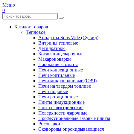
Меню
0
Каталог товаров
Тепловое
Аппараты Sous Vide (Су вид)
Витрины тепловые
Дегидраторы
Котлы пищеварочные
Макароноварки
Пароконвектоматы
Печи конвекционные
Печи коптильные
Печи микроволновые (СВЧ)
Печи на твердом топливе
Печи подовые
Печи ротационные
Плиты индукционные
Плиты электрические
Поверхности жарочные
Профессиональные газовые плиты
Рисоварки
Сковороды опрокидывающиеся