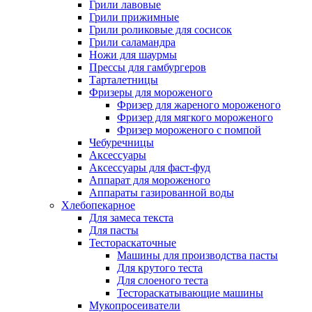
Грили лавовые
Грили прижимные
Грили роликовые для сосисок
Грили саламандра
Ножи для шаурмы
Прессы для гамбургеров
Тарталетницы
Фризеры для мороженого
Фризер для жареного мороженого
Фризер для мягкого мороженого
Фризер мороженого с помпой
Чебуречницы
Аксессуары
Аксессуары для фаст-фуд
Аппарат для мороженого
Аппараты газированной воды
Хлебопекарное
Для замеса текста
Для пасты
Тестораскаточные
Машины для производства пасты
Для крутого теста
Для слоеного теста
Тестораскатывающие машины
Мукопросеиватели