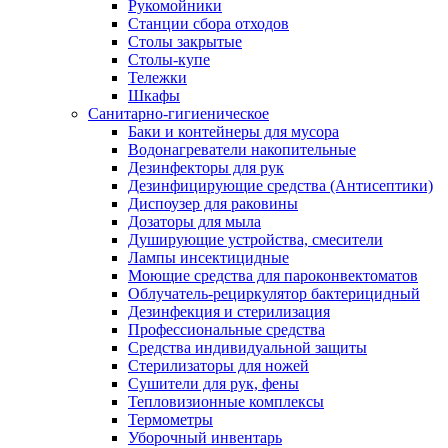
Рукомойники
Станции сбора отходов
Столы закрытые
Столы-купе
Тележки
Шкафы
Санитарно-гигиеническое
Баки и контейнеры для мусора
Водонагреватели накопительные
Дезинфекторы для рук
Дезинфицирующие средства (Антисептики)
Диспоузер для раковины
Дозаторы для мыла
Душирующие устройства, смесители
Лампы инсектицидные
Моющие средства для пароконвектоматов
Облучатель-рециркулятор бактерицидный
Дезинфекция и стерилизация
Профессиональные средства
Средства индивидуальной защиты
Стерилизаторы для ножей
Сушители для рук, фены
Тепловизионные комплексы
Термометры
Уборочный инвентарь