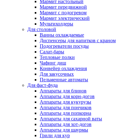
Мармит настольный
Мармит передвижной
Мармит с подогревом
Мармит электрический
Мультихолдеры
Для столовой
Ванны охлаждаемые
Диспенсеры для напитков с краном
Подогреватели посуды
Салат-бары
Тепловые полки
Чафинг диш
Конвейер охлаждения
Для закусочных
Пельменные автоматы
Для фаст-фуда
Аппараты для блинов
Аппараты для корн-догов
Аппараты для кукурузы
Аппараты для пончиков
Аппараты для попкорна
Аппараты для сахарной ваты
Аппараты для хот-догов
Аппараты для шаурмы
Грили для кур