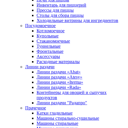
Инвентарь для пиццерий
Прессы для пиццы
Столы для сбора пиццы
Холодильные витрины для ингредиентов
Посудомоечное
Котломоечное
Купольные
Стаканомоечные
Туннельные
Фронтальные
Аксессуары
Расходные материалы
Линии раздачи
Линии раздачи «Abat»
Линии раздачи «Atesy»
Линии раздачи «Iterma»
Линии раздачи «Rada»
Контейнеры для овощей и сыпучих
продуктов
Линии раздачи "Радапро"
Прачечное
Катки гладильные
Машины стирально-сушильные
Машины стиральные