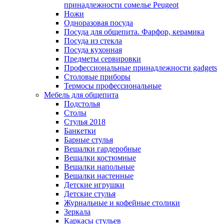
принадлежности сомелье Peugeot
Ножи
Одноразовая посуда
Посуда для общепита. Фарфор, керамика
Посуда из стекла
Посуда кухонная
Предметы сервировки
Профессиональные принадлежности gadgets
Столовые приборы
Термосы профессиональные
Мебель для общепита
Подстолья
Столы
Стулья 2018
Банкетки
Барные стулья
Вешалки гардеробные
Вешалки костюмные
Вешалки напольные
Вешалки настенные
Детские игрушки
Детские стулья
Журнальные и кофейные столики
Зеркала
Каркасы стульев