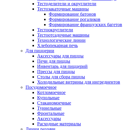
Тестоделители и округлители
Тестозакаточные машины
Формирование батонов
Формирование рогаликов
Формирование французских багетов
Тестоокруглители
Тестоотсадочные машины
Технологические линии
Хлебопекарная печь
Для пиццерии
Аксессуары для пиццы
Печи для пиццы
Инвентарь для пиццерий
Прессы для пиццы
Столы для сбора пиццы
Холодильные витрины для ингредиентов
Посудомоечное
Котломоечное
Купольные
Стаканомоечные
Туннельные
Фронтальные
Аксессуары
Расходные материалы
Линии раздачи