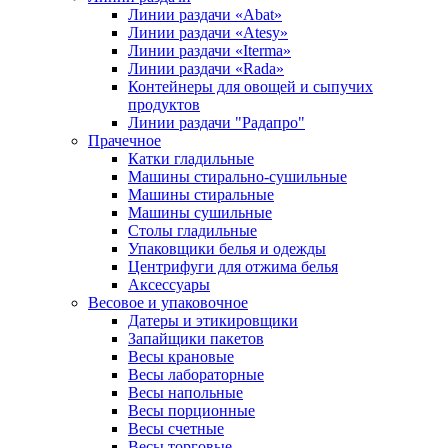
Линии раздачи «Abat»
Линии раздачи «Atesy»
Линии раздачи «Iterma»
Линии раздачи «Rada»
Контейнеры для овощей и сыпучих
продуктов
Линии раздачи "Радапро"
Прачечное
Катки гладильные
Машины стирально-сушильные
Машины стиральные
Машины сушильные
Столы гладильные
Упаковщики белья и одежды
Центрифуги для отжима белья
Аксессуары
Весовое и упаковочное
Датеры и этикировщики
Запайщики пакетов
Весы крановые
Весы лабораторные
Весы напольные
Весы порционные
Весы счетные
Весы торговые