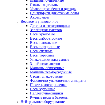
Машины сушильные
Столы гладильные
Упаковщики белья и одежды
Центрифуги для отжима белья
Аксессуары
Весовое и упаковочное
Датеры и этикировщики
Запайщики пакетов
Весы крановые
Весы лабораторные
Весы напольные
Весы порционные
Весы счетные
Весы торговые
Упаковщики вакуумные
Запайщики лотков
Машины обвязочные
Машины термоусадочные
Столы упаковочные
Фасовочно-упаковочные аппараты
Пакеты, лотки, пленка
Весы кухонные
Паллетоупаковщики
Ручные весы и безмены
Нейтральное оборудование