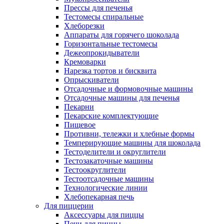
Прессы для печенья
Тестомесы спиральные
Хлеборезки
Аппараты для горячего шоколада
Горизонтальные тестомесы
Дежеопрокидыватели
Кремоварки
Нарезка тортов и бисквита
Опрыскиватели
Отсадочные и формовочные машины
Отсадочные машины для печенья
Пекарни
Пекарские комплектующие
Пищевое
Противни, тележки и хлебные формы
Темперирующие машины для шоколада
Тестоделители и округлители
Тестозакаточные машины
Тестоокруглители
Тестоотсадочные машины
Технологические линии
Хлебопекарная печь
Для пиццерии
Аксессуары для пиццы
Печи для пиццы