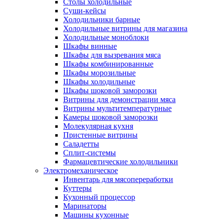
Столы холодильные
Суши-кейсы
Холодильники барные
Холодильные витрины для магазина
Холодильные моноблоки
Шкафы винные
Шкафы для вызревания мяса
Шкафы комбинированные
Шкафы морозильные
Шкафы холодильные
Шкафы шоковой заморозки
Витрины для демонстрации мяса
Витрины мультитемпературные
Камеры шоковой заморозки
Молекулярная кухня
Пристенные витрины
Саладетты
Сплит-системы
Фармацевтические холодильники
Электромеханическое
Инвентарь для мясопереработки
Куттеры
Кухонный процессор
Маринаторы
Машины кухонные