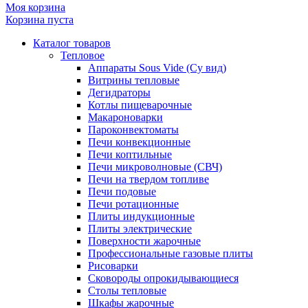
Моя корзина
Корзина пуста
Каталог товаров
Тепловое
Аппараты Sous Vide (Су вид)
Витрины тепловые
Дегидраторы
Котлы пищеварочные
Макароноварки
Пароконвектоматы
Печи конвекционные
Печи коптильные
Печи микроволновые (СВЧ)
Печи на твердом топливе
Печи подовые
Печи ротационные
Плиты индукционные
Плиты электрические
Поверхности жарочные
Профессиональные газовые плиты
Рисоварки
Сковороды опрокидывающиеся
Столы тепловые
Шкафы жарочные