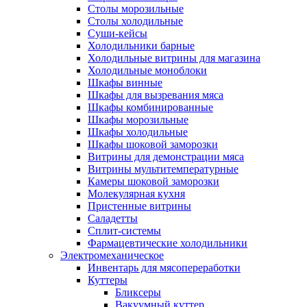
Столы морозильные
Столы холодильные
Суши-кейсы
Холодильники барные
Холодильные витрины для магазина
Холодильные моноблоки
Шкафы винные
Шкафы для вызревания мяса
Шкафы комбинированные
Шкафы морозильные
Шкафы холодильные
Шкафы шоковой заморозки
Витрины для демонстрации мяса
Витрины мультитемпературные
Камеры шоковой заморозки
Молекулярная кухня
Пристенные витрины
Саладетты
Сплит-системы
Фармацевтические холодильники
Электромеханическое
Инвентарь для мясопереработки
Куттеры
Бликсеры
Вакуумный куттер