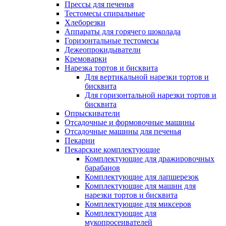
Прессы для печенья
Тестомесы спиральные
Хлеборезки
Аппараты для горячего шоколада
Горизонтальные тестомесы
Дежеопрокидыватели
Кремоварки
Нарезка тортов и бисквита
Для вертикальной нарезки тортов и
бисквита
Для горизонтальной нарезки тортов и
бисквита
Опрыскиватели
Отсадочные и формовочные машины
Отсадочные машины для печенья
Пекарни
Пекарские комплектующие
Комплектующие для дражировочных
барабанов
Комплектующие для лапшерезок
Комплектующие для машин для
нарезки тортов и бисквита
Комплектующие для миксеров
Комплектующие для
мукопросеивателей