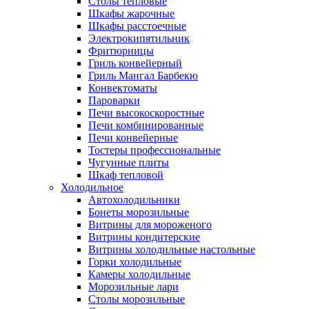
Столы тепловые
Шкафы жарочные
Шкафы расстоечные
Электрокипятильник
Фритюрницы
Гриль конвейерный
Гриль Мангал Барбекю
Конвектоматы
Пароварки
Печи высокоскоростные
Печи комбинированные
Печи конвейерные
Тостеры профессиональные
Чугунные плиты
Шкаф тепловой
Холодильное
Автохолодильники
Бонеты морозильные
Витрины для мороженого
Витрины кондитерские
Витрины холодильные настольные
Горки холодильные
Камеры холодильные
Морозильные лари
Столы морозильные