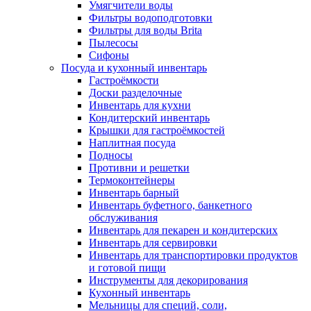
Умягчители воды
Фильтры водоподготовки
Фильтры для воды Brita
Пылесосы
Сифоны
Посуда и кухонный инвентарь
Гастроёмкости
Доски разделочные
Инвентарь для кухни
Кондитерский инвентарь
Крышки для гастроёмкостей
Наплитная посуда
Подносы
Противни и решетки
Термоконтейнеры
Инвентарь барный
Инвентарь буфетного, банкетного
обслуживания
Инвентарь для пекарен и кондитерских
Инвентарь для сервировки
Инвентарь для транспортировки продуктов
и готовой пищи
Инструменты для декорирования
Кухонный инвентарь
Мельницы для специй, соли,