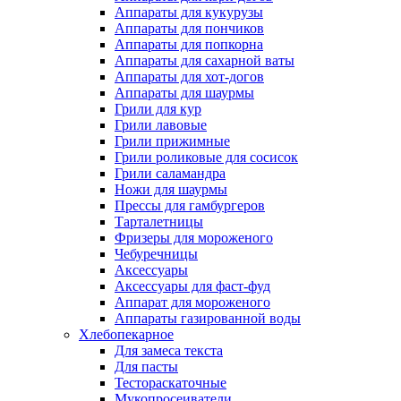
Аппараты для кукурузы
Аппараты для пончиков
Аппараты для попкорна
Аппараты для сахарной ваты
Аппараты для хот-догов
Аппараты для шаурмы
Грили для кур
Грили лавовые
Грили прижимные
Грили роликовые для сосисок
Грили саламандра
Ножи для шаурмы
Прессы для гамбургеров
Тарталетницы
Фризеры для мороженого
Чебуречницы
Аксессуары
Аксессуары для фаст-фуд
Аппарат для мороженого
Аппараты газированной воды
Хлебопекарное
Для замеса текста
Для пасты
Тестораскаточные
Мукопросеиватели