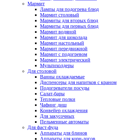
Мармит
Лампы для подогрева блюд
Мармит столовый
Мармиты для вторых блюд
Мармиты для первых блюд
Мармит водяной
Мармит для шоколада
Мармит настольный
Мармит передвижной
Мармит с подогревом
Мармит электрический
Мультихолдеры
Для столовой
Ванны охлаждаемые
Диспенсеры для напитков с краном
Подогреватели посуды
Салат-бары
Тепловые полки
Чафинг диш
Конвейер охлаждения
Для закусочных
Пельменные автоматы
Для фаст-фуда
Аппараты для блинов
Аппараты для корн-догов