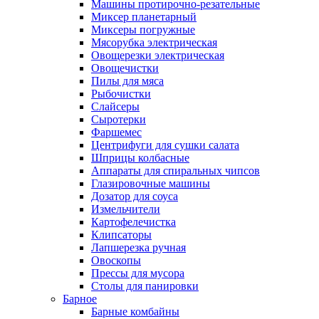
Машины протирочно-резательные
Миксер планетарный
Миксеры погружные
Мясорубка электрическая
Овощерезки электрическая
Овощечистки
Пилы для мяса
Рыбочистки
Слайсеры
Сыротерки
Фаршемес
Центрифуги для сушки салата
Шприцы колбасные
Аппараты для спиральных чипсов
Глазировочные машины
Дозатор для соуса
Измельчители
Картофелечистка
Клипсаторы
Лапшерезка ручная
Овоскопы
Прессы для мусора
Столы для панировки
Барное
Барные комбайны