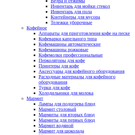
Ведра и отжимы
Инвентарь для мойки стекол
Инвентарь для пола
Контейнеры для мусора
Тележки уборочные
Кофейное
Аппараты для приготовления кофе на песке
Кофеварки капельного типа
Кофемашины автоматические
Кофемашины рожковые
Кофемолки профессиональные
Перколяторы для кофе
Принтеры для кофе
Аксессуары для кофейного оборудования
Расходные материалы для кофейного
оборудования
Турки для кофе
Холодильники для молока
Мармит
Лампы для подогрева блюд
Мармит столовый
Мармиты для вторых блюд
Мармиты для первых блюд
Мармит водяной
Мармит для шоколада