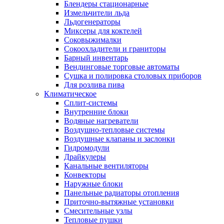
Блендеры стационарные
Измельчители льда
Льдогенераторы
Миксеры для коктелей
Соковыжималки
Сокоохладители и граниторы
Барный инвентарь
Вендинговые торговые автоматы
Сушка и полировка столовых приборов
Для розлива пива
Климатическое
Сплит-системы
Внутренние блоки
Водяные нагреватели
Воздушно-тепловые системы
Воздушные клапаны и заслонки
Гидромодули
Драйкулеры
Канальные вентиляторы
Конвекторы
Наружные блоки
Панельные радиаторы отопления
Приточно-вытяжные установки
Смесительные узлы
Тепловые пушки