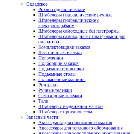
Складское
Рохли гидравлические
Штабелеры гидравлические ручные
Штабелеры гидравлические с
электроподъёмом
Штабелеры самоходные без платформы
Штабелеры самоходные с платформой для
оператора
Комплектовщики заказов
Лестничные тележки
Погрузчики
Подборщик заказов
Подъемники и вышки
Подъемные столы
Поломоечные машины
Ричтраки
Ручные тележки
Самоходные тележки
Тали
Штабелер с выдвижной мачтой
Штабелер с противовесом
Запасные части
Аксессуары для пароконвектоматов
Аксессуары для теплового оборудования
Аксессуары для холодильного оборудования