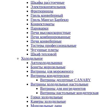
Шкафы расстоечные
Электрокипятильник
Фритюрницы
Гриль конвейерный
Гриль Мангал Барбекю
Конвектоматы
Пароварки
Печи высокоскоростные
Печи комбинированные
Печи конвейерные
Тостеры профессиональные
Чугунные плиты
Шкаф тепловой
Холодильное
Автохолодильники
Бонеты морозильные
Витрины для мороженого
Витрины кондитерские
Витрины десертные CANARY
Витрины холодильные настольные
Витрины для ингредиентов
Витрины настольные кондитерская
Горки холодильные
Камеры холодильные
Морозильные лари